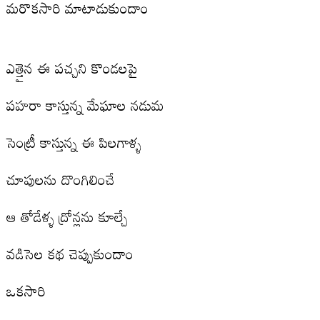
మరొకసారి మాటాడుకుందాం
ఎత్తైన ఈ పచ్చని కొండలపై
పహరా కాస్తున్న మేఘాల నడుమ
సెంట్రీ కాస్తున్న ఈ పిలగాళ్ళ
చూపులను దొంగిలించే
ఆ తోడేళ్ళ ద్రోన్లను కూల్చే
వడిసెల కథ చెప్పుకుందాం
ఒకసారి