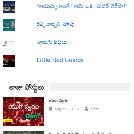
“ఆయమ్మ అంతే! ఆమె ఒక మదర్ తెరీసా!”
రెప్పవాల్చని చూపు
నాలుగు పిట్టలు
Little Red Guards
తాజా పోస్టులు
యుగ స్వ‌రం
August 2, 2026
రివేరా