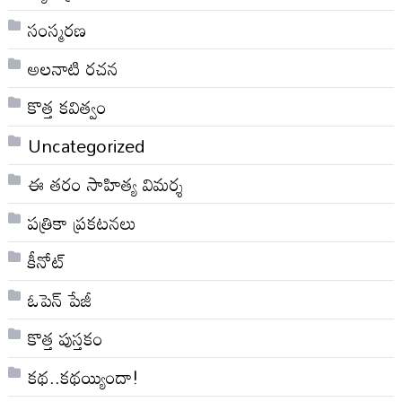
సంస్మరణ
అలనాటి రచన
కొత్త కవిత్వం
Uncategorized
ఈ తరం సాహిత్య విమర్శ
పత్రికా ప్రకటనలు
కీనోట్
ఓపెన్ పేజీ
కొత్త పుస్తకం
కథ..కథయ్యిందా!