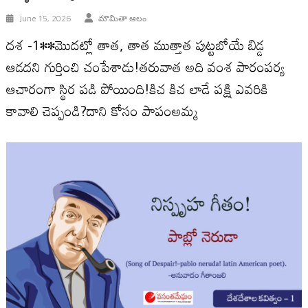
June 15, 2026
మౌమితా ఆలం
దశ -1••మొదట్లో తాత, తాత ముత్తాత పుట్టబోయే బిడ్డ
ఆడదని గుర్తించి చంపేశాడు!తరువాత అది వంశ పారంపర్య
ఆచారంగా స్థిర పడి పోయింది!కిచ కిచ లాడే పక్షి ఎవరికి
కావాలి చెప్పండి?దాని కోసం పాపంఅమ్మ