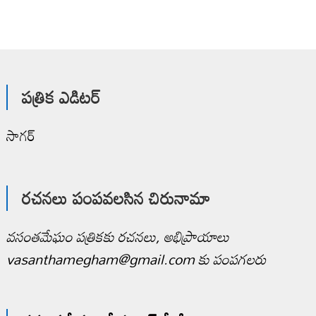
పత్రిక ఎడిటర్
సాగర్
రచనలు పంపవలసిన చిరునామా
వసంతమేఘం పత్రికకు రచనలు, అభిప్రాయాలు
vasanthamegham@gmail.com కు పంపగలరు