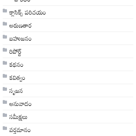
క్లాసిక్స్ ప‌రిచ‌యం
అరుణతార
బహుజనం
రిపోర్ట్
కథనం
కవిత్వం
సృజన
అనువాదం
సమీక్షలు
వర్తమానం