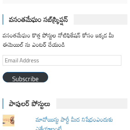
వసంతమేఘం సబ్‌స్క్రిప్షన్
వసంతమేఘం కొత్త పోస్టుల నోటిఫికేషన్ కోసం ఇక్కడ మీ
ఈమెయిల్ ను ఎంటర్ చేయండి
Email
Address
Subscribe
పాపులర్ పోస్టులు
మావోయిస్టు పార్టీ మీద నిషేధంఎందుకు
ఎత్తేయాలంటే…