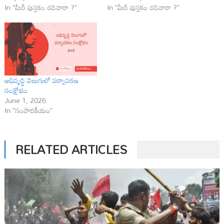
In "మీరీ పుస్తకం చదివారా ?"
In "మీరీ పుస్తకం చదివారా ?"
అభివృద్ధి వెలుగులో పర్యావరణ
సంక్షోభం
June 1, 2026
In "సంపాదకీయం"
RELATED ARTICLES