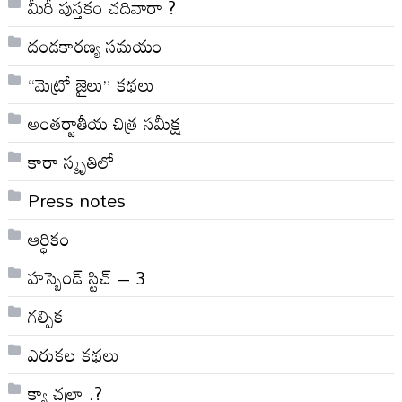
మీరీ పుస్తకం చదివారా ?
దండకారణ్య సమయం
“మెట్రో జైలు” కథలు
అంతర్జాతీయ చిత్ర సమీక్ష
కారా స్మృతిలో
Press notes
ఆర్ధికం
హస్బెండ్ స్టిచ్ – 3
గల్పిక
ఎరుకల కథలు
క్యా చల్రా .?