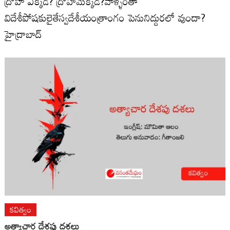
ద్రోహి ఎక్కడ? ద్రోహమెక్కడ?వాళ్ళంతా
విదేశీపోషకులైతేస్వదేశీయంత్రాంగం పెనునిద్దురలో వుందా?
హైద్రాబాద్
కవిత్వం
అత్యాచార దేశపు దశలు