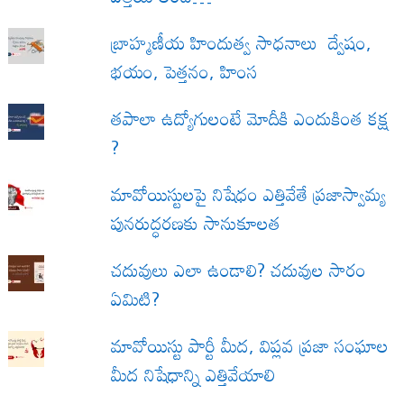
బ్రాహ్మణీయ హిందుత్వ సాధనాలు ద్వేషం,
భయం, పెత్తనం, హింస
త‌పాలా ఉద్యోగులంటే మోదీకి ఎందుకింత కక్ష
?
మావోయిస్టులపై నిషేధం ఎత్తివేతే ప్రజాస్వామ్య
పునరుద్ధరణకు సానుకూలత
చదువులు ఎలా ఉండాలి? చదువుల సారం
ఏమిటి?
మావోయిస్టు పార్టీ మీద, విప్లవ ప్రజా సంఘాల
మీద నిషేధాన్ని ఎత్తివేయాలి