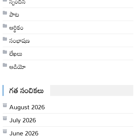
స్పందన
పాట
ఆర్థికం
సంభాషణ
లేఖలు
ఆడియో
గత సంచికలు
August 2026
July 2026
June 2026