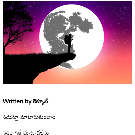
Written by
కెక్యూబ్
నడుస్తూ మాటాడుకుందాం
నడకాగితే మాటాడలేను