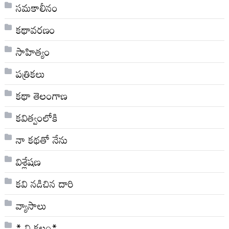
సమకాలీనం
కథావరణం
సాహిత్యం
పత్రికలు
కథా తెలంగాణ
కవిత్వంలోకి
నా క‌థ‌తో నేను
విశ్లేషణ
కవి నడిచిన దారి
వ్యాసాలు
* వి క‌లం*