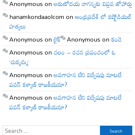
Anonymous
on
అరుణోదయ నాగన్నకు విప్లవ జోహార్లు
hanamkondaaolcom
on
ఆంధ్రప్రదేశ్ లో కష్టోడియల్
హత్యలు
Anonymous
on
లైక్
Anonymous
on
కంచె
Anonymous
on
చలం – రచన ప్రపంచంలో ఓ
‘చుక్కమ్మ’
Anonymous
on
అవగాహన లేని విద్వేషపు మాటలే
పవన్ కళ్యాణ్ రాజకీయమా?
Anonymous
on
అవగాహన లేని విద్వేషపు మాటలే
పవన్ కళ్యాణ్ రాజకీయమా?
Search