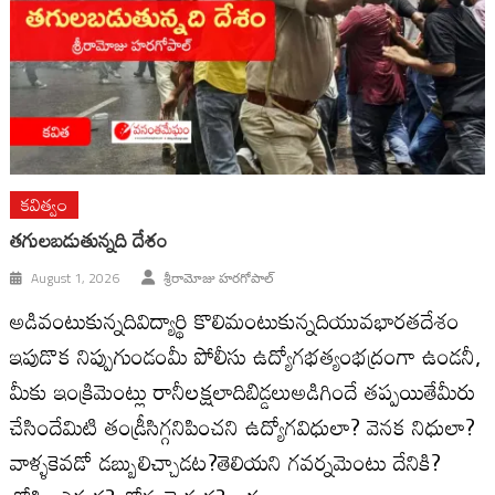
కవిత్వం
తగులబడుతున్నది దేశం
August 1, 2026
శ్రీరామోజు హరగోపాల్
అడివంటుకున్నదివిద్యార్థి కొలిమంటుకున్నదియువభారతదేశం
ఇపుడొక నిప్పుగుండంమీ పోలీసు ఉద్యోగభత్యంభద్రంగా ఉండనీ,
మీకు ఇంక్రిమెంట్లు రానీలక్షలాదిబిడ్డలుఅడిగిందే తప్పయితేమీరు
చేసిందేమిటి తండ్రీసిగ్గనిపించని ఉద్యోగవిధులా? వెనక నిధులా?
వాళ్ళకెవడో డబ్బులిచ్చాడట?తెలియని గవర్నమెంటు దేనికి?