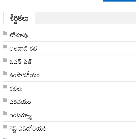
for:
శీర్షికలు
లోచూపు
అల‌నాటి క‌థ‌
ఓపన్ పేజ్
సంపాదకీయం
కథలు
పరిచయం
ఇంటర్వ్యూ
గెస్ట్ ఎడిటోరియల్