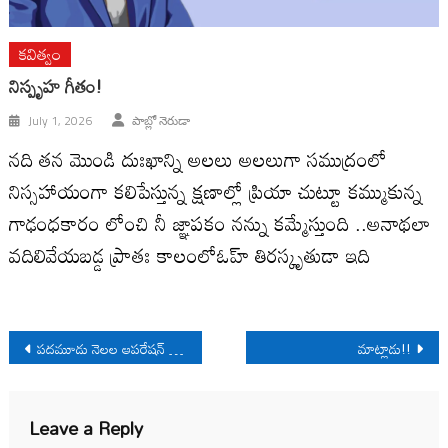
కవిత్వం
నిస్పృహ గీతం!
July 1, 2026
పాబ్లో నెరుడా
నది తన మొండి దుఃఖాన్ని అలలు అలలుగా సముద్రంలో
నిస్సహాయంగా కలిపేస్తున్న క్షణాల్లో ప్రియా చుట్టూ కమ్ముకున్న
గాఢంధకారం లోంచి నీ జ్ఞాపకం నన్ను కమ్మేస్తుంది ..అనాథలా
వదిలివేయబడ్డ ప్రాతః కాలంలోఓహ్ తిరస్కృతుడా ఇది
Post
పదమూడు నెలల ఆపరేషన్ కగార్
మాట్లాడు!!
navigation
Leave a Reply