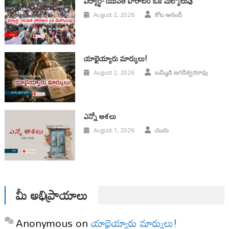
విద్యార్థి- యువత పోరాటం ఒక మేల్కొలుపు
August 2, 2026
కోట ఆనంద్
యాభైయ్యారు మార్కులు!
August 2, 2026
బమ్మిడి జగదీశ్వరరావు
ఎన్నో ఆశలు
August 1, 2026
చందు
మీ అభిప్రాయాలు
Anonymous
on
యాభైయ్యారు మార్కులు!