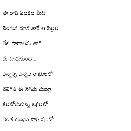
ఈ రాతి పలకల మీద
చెంగున దూకి జారే ఆ పిల్లల
లేత పాదాలను తాకి
మాటాడుకుందాం
ఎన్నెన్ని ఎన్నెల రాత్రులలో
వెలిగిన ఈ నెగడు చుట్టూ
కలబోసుకున్న కథలలో
ఎంత దుఃఖం దాగి వుందో