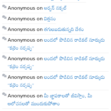
Anonymous
on
అర్బన్ నక్సల్
Anonymous
on
విత్తనం
Anonymous
on
తగులబడుతున్నది దేశం
Anonymous
on
లందలో పొడిచిన రాడికల్ సూర్యుడు
“కర్రెం నర్సప్ప”
Anonymous
on
లందలో పొడిచిన రాడికల్ సూర్యుడు
“కర్రెం నర్సప్ప”
Anonymous
on
లందలో పొడిచిన రాడికల్ సూర్యుడు
“కర్రెం నర్సప్ప”
Anonymous
on
మీ జ్ఞాపకాలతో జీవిస్తాం, మీ
ఆలోచనలతో ముందుకుపోతాం