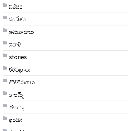
నివేదిక
సందేశం
అనువాదాలు
నివాళి
stories
కరపత్రాలు
తొలికెరటాలు
కాలమ్స్
ఈబుక్స్
ఖండన