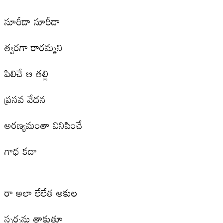
సూరీడా సూరీడా
త్వరగా రారమ్మని
పిలిచే ఆ తల్లి
ప్రసవ వేదన
అరణ్యమంతా వినిపించే
గాధ కదా
రా అలా లేలేత ఆకుల
స్పర్శను తాకుతూ