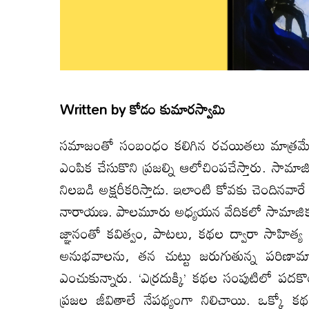
Written by
కోడం కుమారస్వామి
సమాజంతో సంబంధం కలిగిన రచయితలు మాత్రమే 
ఎంపిక చేసుకొని ప్రజల్ని ఆలోచింపచేస్తారు. సామాజ
నిలబడి అక్షరీకరిస్తాడు. ఇలాంటి కోవకు చెందినవ
నారాయణ. పాలమూరు అధ్యయన వేదికలో సామాజిక కార్
జ్ఞానంతో కవిత్వం, పాటలు, కథల ద్వారా సాహి
అనుభవాలను, తన చుట్టు జరుగుతున్న పరిణా
ఎంచుకున్నారు. ‘ఎర్రదుక్కి’ కథల సంపుటిలో 
ప్రజల జీవితాలే నేపథ్యంగా నిలిచాయి. ఒక్కో క