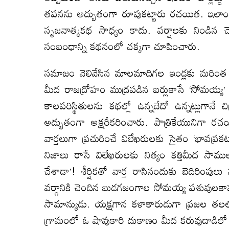
తపనను అద్బుతంగా రూపుకట్టారు రచయిత. ఇలాంటి
సృజనాత్మకథ సాధ్యం కాదు. వర్షాలకు నిండిన చెర
సంబంధాన్ని కథనంలో చక్కగా చూపించారు.
సమాజం వెలివేసిన మాలమాదిగల ఇండ్లకు మరింత 
మీద రాజద్రోహం ముద్రపడిన బర్లుకాసే ‘సోమయ్య’
కాలపరిస్థితులను కథల్లో ఉన్నదేదో ఉన్నట్లుగా
అద్భుతంగా అక్షరీకరించారు. పాత్రికేయునిగా
వార్తలుగా ప్రచురించే విలేఖరులకు సైతం ‘భావప్రక
నిజాలు రాసే విలేఖరులకు నిత్యం కత్తిమీద సాములా
చేశాడా’! శీర్షికతో వార్త రాసినందుకు బెదిరింపులు
వర్గానికి చెందిన బుడగజంగాల సోమయ్య పశువులకాపరి. 
సామాన్యుడు. యక్షగాన కళాకారుడుగా ప్రజల తల
గ్రామంలో ఓ షావుకారి దుకాణం మీద కరువుదాడిలో 