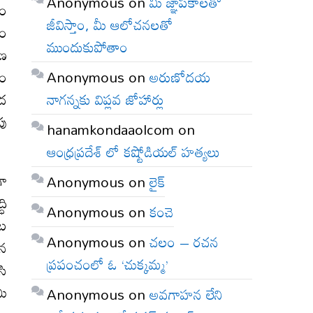
Anonymous
on
మీ జ్ఞాపకాలతో
యం
జీవిస్తాం, మీ ఆలోచనలతో
తం
ముందుకుపోతాం
రణ
Anonymous
on
అరుణోదయ
టం
నాగన్నకు విప్లవ జోహార్లు
ంద
పు
hanamkondaaolcom
on
ఆంధ్రప్రదేశ్ లో కష్టోడియల్ హత్యలు
గా
Anonymous
on
లైక్
ధి
Anonymous
on
కంచె
ంట
Anonymous
on
చలం – రచన
మన
ప్రపంచంలో ఓ ‘చుక్కమ్మ’
సి
మి
Anonymous
on
అవగాహన లేని