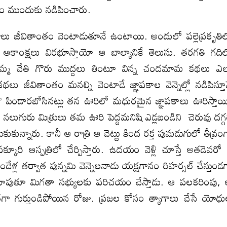
నం ముందుకు నడిపించారు.
ాలు జీవితాంతం వెంటాడుతూనే ఉంటాయి. అందులో పల్లెప్రకృతి
న ఆకాంక్షలు విరభూస్తాయో ఆ బాల్యానికే తెలుసు. తరగతి గది
మ్మ చేతి గొరు ముద్దలు తింటూ విన్న చందమామ కథలు ఎ
జీవితాంతం మనల్ని వెంటాడే జ్ఞాపకాల వెన్నెల్లో నడిపిస్తూ
’ పిండారబోసినట్లు తన ఊరిలో మధురమైన జ్ఞాపకాలు ఊరిస్తాయ
 నలుగురు మిత్రులు తమ ఊరి పెద్దమనిషి ఎడ్లబండిని చెరువు దగ్గ
ేసుకుకున్నారు. కానీ ఆ రాత్రి ఆ చెట్టు కింద రక్త పుమడుగులో తీవ్రం
క్కూరి ఆస్పత్రిలో చేర్పిస్తారు. ఉదయం వెళ్లి చూస్తే అతడెవరో
ండేళ్ల తర్వాత పున్నమి వెన్నెలనాడు యక్షగానం రిహర్సల్‍ చేస్తుండ
 చూపుతూ మిగతా సభ్యులకు పరిచయం చేస్తాడు. ఆ పలకరింపు,
ాకినంతగా గుర్తుండిపోయిన రోజు. ప్రజల కోసం త్యాగాలు చేసే యోధ