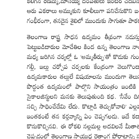
కలిగిన రేణమ్మ,మాసయ్య దంపతులు ఇంటర్‍ చదివిన క
ఆరు ఎకరాలు అమ్ముకుని కూలీలుగా పనిచేసుకొని బతు
గంభీరంగా, తనదైన శైలిలో ముందుకు సాగుతూ పాఠకుడి
తెలంగాణ రాష్ట్ర సాధన ఉద్యమం తీవ్రంగా నడు
పెట్టుబడిదారుల మోచేతిల కింద ఉన్న తెలంగాణ నాయకు
మధ్య జరిగిన చర్యల్లో ఓ ‘అమ్మతీర్పు’తో కొడుకు గ
గల్లీ, ఇల్లు చర్చోప చర్చలకు కేంద్రంగా వెల
ఉద్యమకారుల తల్లులే విషయాలను ముందుగా తెలుసు
పొద్దంత ఉద్యమంలో పాల్గొని సాయంత్రం ఇంటికి చేర
సైకాలజిస్టులని మనకు తెలుపుతుంది కథ. ‘నీవేం దిగుల
సచ్చి సాధించేదేమి లేదు. కొట్లాడి తెచ్చుకోవాలి’
ఇంతకంటే తన కర్తవ్యాన్ని ఏం చెప్పగలడు. ఇదే 
కొనుకొచ్చినవి. ఈ రోకలి నల్లమల్ల అదవిలనే మీతాత కొ
చెప్పడంలో తెలంగాణ సాయుధ రైతాంగ పోరాటాన్ని స్