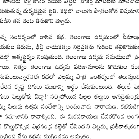
ూతురు పెళ్లి కోసం రియల్‍ ఎస్టెట్‍ బ్రోకర్ల మాటలకు మోసపో
కుతున్న దుర్భరమైన స్థితి. కథలో నాలుగు పాత్రలతోనే విషయాన్
ని తన వెంట తీసుకొని వెళ్తాడు.
స్తున్న సందర్భంలో రాసిన కథ. తెలంగాణ ఉద్యమంలో సీమాంధ
ల తీరును, ఢిల్లీ నాయకత్వం నిర్లిప్తతను గురించి తల్లీకొడుక
ుండెల్లో ఆత్మస్థైర్యం నింపుతుంది. తెలంగాణ ఉద్యమ సమయంలో ప్ర
ుగొందాయి. నిత్యం తెలంగాణ ఉద్యమ పరిణామాలను కొడుకుల కం
కుంటున్నారనిఈ కథలో ఎల్లమ్మ పాత్ర ఆంతర్యంలో తెలుస్తుంద
ిన కృష్ణ దిగులు ముఖాన్ని అర్థం చేసుకుంటుంది. తల్లులే పెద
ు పెట్టుకోకు బిడ్డా!’ సచ్చిపోయిన పిల్లల తల్లులు అగుడైతుండ్ర
 ఎల్లమ్మ పిలుపు ఉత్తమ సందేశాన్ని అందించారు నారాయణ. కథకుడి
కదా సమాజానికి కావాల్సింది. ఈ మిరపకాయలు దేవరకొండ అంగల
ట్టుకొచ్చిన ఎర్రసండ్ర కట్టెతో చేసింద’ని ఎల్లమ్మ ప్రతీకాత్మకం
పురింప చేస్తు కథను ముగించడం అద్భుతం.