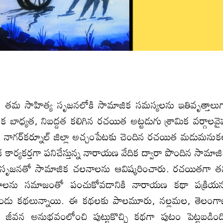
తమ సాహిత్య సృజనలోకి సామాజిక సమస్యలను ఇతివృత్తాలు
ిక బాధ్యత, నిబద్దత కలిగిన రచయిత అట్టడుగు శ్రామిక వర్గాలవై
ారే నాగర్‍కర్నూల్‍ జిల్లా అచ్చంపేటకు చెందిన రచయిత మడుమను
యకర్తగా పనిచేస్తున్న నారాయణ వేదిక ద్వారా పొందిన సామాజ
త్య సృజనతో సామాజిక చలనాలను ఆవిష్కరించారు. రచయితగా 
మాలను సమాజంతో పంచుకోవడానికి నారాయణ కథా పక్రియ
పదకొండు కథలున్నాయి. ఈ కథలకు పాలమూరు, నల్లమల, తెలంగ
థ జీవన అనుభవంలోంచి పుట్టుకొచ్చి కథగా పుటం పెట్టబడింద