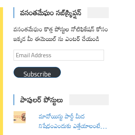
వసంతమేఘం సబ్‌స్క్రిప్షన్
వసంతమేఘం కొత్త పోస్టుల నోటిఫికేషన్ కోసం
ఇక్కడ మీ ఈమెయిల్ ను ఎంటర్ చేయండి
Email
Address
Subscribe
పాపులర్ పోస్టులు
మావోయిస్టు పార్టీ మీద
నిషేధంఎందుకు ఎత్తేయాలంటే…