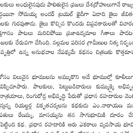
ాలకులు అంధులైనపుడు పాలితులైన ప్రజలు దేశద్రోహులుగానే రాజ్
్దయినా సోమయ్య అండర్‍ ట్రయల్‍ ఖైదీగా ఏడాది జైలు జీవి
ులకు గురవుతాడు. జైలు కొచ్చిన కొందరు విప్లవకారులతో విచా
్షగానం పాటలు మరిచిపోయి ప్రజాఉద్యమాల గీతాలు పాడ
జలకు చేరువగా చేసింది. నల్లమల పరిసర గ్రామీణుల నిత్య నిర్భ
 వృత్తిలో ఉన్న అనుభవాల నేపథ్యమే కథనం చిత్రణకు కొత్తరూ
ోసం విలువైన భూములను అమ్ముకొని అదే భూముల్లో కూలీలు
ిప్పిచూపారు. పాలకులు, పెట్టుబడిదారులు కుమ్ముక్కై అభివృద్
మానాశ్రయాలు, రింగురోడ్ల అభివృద్ధి పేరుతో ప్రధాన రహదారుల వె
ున్న రియల్టర్ల వికృతచర్యలను కథకుడు ఎం.నారాయణ 
తు దంపతులు రేణమ్మ, మాసయ్యను తన సాగుభూమికి దూరం చే
యటపెట్టింది కథ. ప్రధాన రహదారికి ఆరు ఎకరాలు వ్యవసాయ భూ