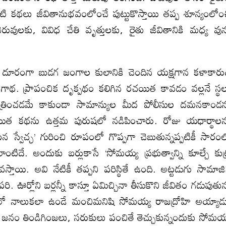
 కథలు జీవితానుభవంలోంచే పుట్టుకొస్తాయి తప్ప శూన్యంలోం
ువులకు, వివిధ చేతి వృత్తులకు, రైతు జీవితానికి మధ్య వున
దూరంగా బుడగ జంగాల కులానికి చెందిన యక్షగాన కళాకారు
 గాథ. ప్రాపంచిక దృక్పథం కలిగిన రచయిత కావడం వల్లనే స్థ
నే చిత్రించడమే కాకుండా సామాన్యుల మీద పోలీసుల దమనకాండ
 రచయిత కథను ఉత్తమ పురుషలో నడిపించారు. రోజు యధార్థాల
టన స్వేచ్ఛ’ గురించి రూపంలో గొప్పగా చెబుతున్నప్పటికీ సారం
ంటిదే. అందుకు బర్లుకాసే ‘సోమయ్య ప్రభుత్వాన్ని కూల్చే కుట
 వస్తాయి. అవి నేటికీ తప్పని పరిస్థితే ఉంది. అట్టడుగు సామాజ
ఊర్లోని బర్లన్నీ కాస్తూ ఏమిచ్చినా తీసుకొని జీవితం గడుపుతున
లో నాలుకలా ఉండే మంచిమనిషి సోమయ్య రాజద్రోహి అయ్యాడ
జనం తిండిగింజలు, సరుకులు పంచితే తెచ్చుకున్నందుకు సోమయ