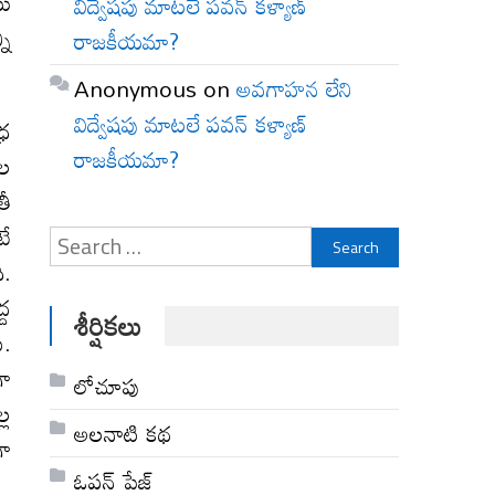
యి
విద్వేషపు మాటలే పవన్ కళ్యాణ్
ని
రాజకీయమా?
Anonymous
on
అవగాహన లేని
విద్వేషపు మాటలే పవన్ కళ్యాణ్
్ర
రాజకీయమా?
ుల
తీ
టే
Search
ి.
for:
్ద
శీర్షికలు
ు.
గా
లోచూపు
్ల
అల‌నాటి క‌థ‌
గా
ఓపన్ పేజ్