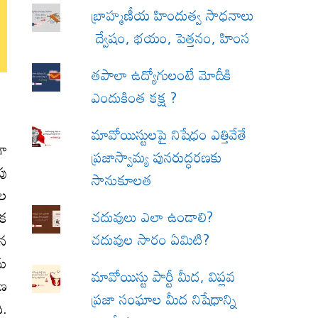
బ్రాహ్మణీయ హిందుత్వ సాధనాలు
ద్వేషం, భయం, పెత్తనం, హింస
త‌పాలా ఉద్యోగులంటే మోదీకి
ఎందుకింత కక్ష ?
మావోయిస్టులపై నిషేధం ఎత్తివేతే
గా
ప్రజాస్వామ్య పునరుద్ధరణకు
పు
సానుకూలత
కల
చదువులు ఎలా ఉండాలి?
ిక
చదువుల సారం ఏమిటి?
తన
ను
మావోయిస్టు పార్టీ మీద, విప్లవ
ాణ
ప్రజా సంఘాల మీద నిషేధాన్ని
ి.