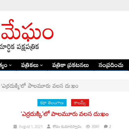
్యం
పత్రికలు
పత్రికా ప్రకటనలు
సంప్రదించు
‘ఎర్రదుక్కి’లో పాలమూరు వలస దు:ఖం
కథా తెలంగాణ
కాలమ్స్
‘ఎర్రదుక్కి’లో పాలమూరు వలస దు:ఖం
3041
2
August 1, 2021
కోడం కుమారస్వామి