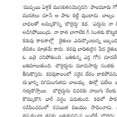
‘ముప్పయి ఏళ్లకే ముసలితనమొస్తదని’ పాలమూరు 
ముడతలు చూసే ఆ పాట కట్టి వుంటాడు. బాల్యం 
బాధలతో అమ్ముకొన్న ‘బొల్లెద్దు’ కథ. ‘ఎద్దును న
అడిగిపోయిండ్రు. నా రాత బాగాలేక గీ సంతకు కొట్టుకొ
కరువు కాటకాల్లో రైతులు ఎదుర్కొంటున్న ఇబ్బం
జీవితం మాత్రమే కాదు. కరవు బాధితులైన పేద రైతు
ఓ బర్రె చనిపోతుంది. బతికున్న ఎడ్ల గోస చూడలే
బతిమాలుతుంది. బొల్లెద్దును మూడుసార్లు సంత
తీసుకొస్తడు. కరవుకాలంలో సరైన బేరం రాకపోవడంతో
దు:ఖాన్ని దిగమింగుతడు బాలయ్య. ఊర్లో పటేలు బట్టక
గుర్తుకొస్తాయి. బొల్లెద్దును చివరకు నాలుగు వే
కొమ్ముకొని భారీ వర్షం పడుతుంది. కథలో పాఠక
నడిపించడంలో రచయిత విజయం సాధించాడు. ప్ర
తప్పకుండా తనకు బతుకునిచ్చిన ఇంటికే ‘బొల్లెద్