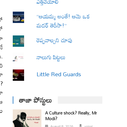
ఎత్తివేయాలి
“ఆయమ్మ అంతే! ఆమె ఒక
లో
మదర్ తెరీసా!”
లో
లా
రెప్పవాల్చని చూపు
నే
ి.
నాలుగు పిట్టలు
రి
Little Red Guards
గా
 ?
గా
తాజా పోస్టులు
 ఆ
ుల
A Culture shock? Really, Mr
Modi?
August 8, 2026
vimal