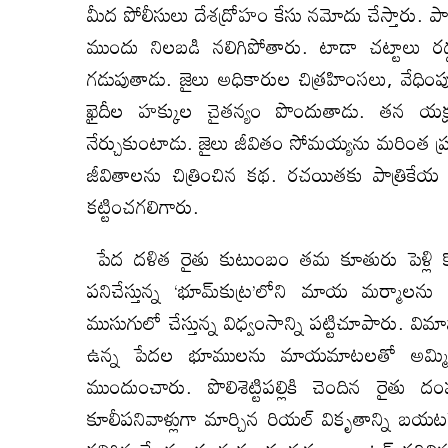
మీద పోలీసులు దేశద్రోహం కేసు నమోదు చేస్తారు. ప
ముందు నిలబడి నలిగిపోతారు. టాడా చట్టాలు రద
గడుపుతాడు. జైలు అధికారుల చిత్రహింసలు, వేధింప
ఖైదీల హక్కుల చైతన్యం పొందుతాడు. తన యక
నేర్చుకుంటాడు. జైలు జీవితం సోమయ్యను మరింత ప్ర
జీవితాలను చిత్రించిన కథ. రచయితకు పాత్రికేయ
కట్టించగలిగారు.
పేద దళిత రైతు కుటుంబం తమ కూతురు పెళ్లి క
పనిచేస్తున్న ‘భూమ్‍కుట్ర’లోని మాయ మర్మాలను వ
ముసుగులో చేస్తున్న విధ్వంసాన్ని పట్టిచూపారు. వి
ఉన్న పేదల భూములను మాయమాటలతో అమ్మిస్త
ముందుంచారు. పొలిశెట్టిపల్లికి చెందిన రై
కూలీపనివాళ్లుగా మార్చిన రియల్‍ వికృతాన్ని బ