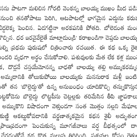
గోసను పాటగా మలిచిన గోరటి వెంకన్న బాలయ్య ముఖం మీద పడ
నుంచి తనతోపాటు పెరిగి, ఆటపాటల్లో భాగమైన ఎద్దును కరు
ా బిడ్డలెక్క పెంచిన. ఏడగట్టినా అరకపనికి పోతది. బోలెడంత మం
చ్చిన. ధర ఇరవైవేలైతే మాట్లాడుండ్రి’ కరాఖండిగా చెప్తడు బాలయ్
దుల్ని ప్రథమ పురుషలో చిత్రించారు రచయిత. ఈ కథ ఒక్క రై
లందరి వ్యధగా అర్థం చేసుకోవాలి. పశువులకు మేత లేక కళ్ల ముం
క, దొడ్లనే చస్తయేమోనన్న బాధతో బాలయ్య తల్లి అమ్ముకరమ్మ
కు అమ్మడానికి తోలుకుపోయి బాలయ్యకు మనసురాక మళ్లీ ఇంటి
 తన ‘బొల్లెద్దు’తో ఉన్న అనుబంధం యాదికొచ్చి తన్నుకొస్తున
ోడెను బొల్లెద్దు లొట్టపీసు చెట్లల్లకు తరిమేసిన తీపి జ్ఞాపకా
లకు అమ్ముకొని విషాదంగా వెళ్తుండగా సంత మొత్తం నల్లని మేఘా
ుణ్ణి ఆకట్టుకోవడానికి వర్ణణాత్మకమైన కథన శైలీ అద్భుతం
ాణప్రదంగా పెంచుకున్న మూగజీవాలు వర్ష బీభత్సంలో దా
దు’ చేరడంతోనే కథ కొత్త మలుపు తిరిగింది. పశువుల కోసం రైత