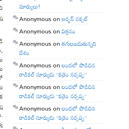
మార్కులు!
చి
్న
Anonymous
on
అర్బన్ నక్సల్
Anonymous
on
విత్తనం
డి
Anonymous
on
తగులబడుతున్నది
ల,
దేశం
ను
Anonymous
on
లందలో పొడిచిన
ను
రాడికల్ సూర్యుడు “కర్రెం నర్సప్ప”
లో
Anonymous
on
లందలో పొడిచిన
్ర
రాడికల్ సూర్యుడు “కర్రెం నర్సప్ప”
ిక
్న
Anonymous
on
లందలో పొడిచిన
ు.
రాడికల్ సూర్యుడు “కర్రెం నర్సప్ప”
్య