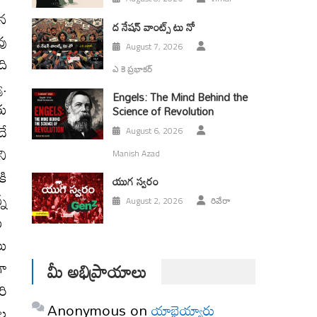
ిన
ద నేషన్ వాంట్స్ టు నో
వు
August 7, 2026
ది
ఎ కె ప్రభాకర్
య.
Engels: The Mind Behind the
తు
Science of Revolution
దే
August 6, 2026
ని
Manish Azad
కి
యుగ స్వ‌రం
్న
August 2, 2026
రివేరా
లు
లు
గా
మీ అభిప్రాయాలు
రి
Anonymous
on
యాభైయ్యారు
ుల