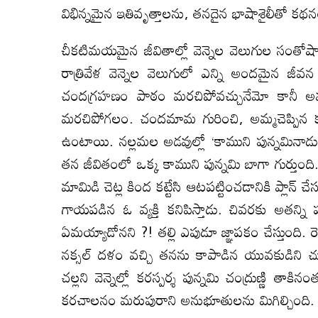
విభిన్నమైన ఇతివృత్తాలను, తనదైన భాషాశైలీతో కథ
చీకటిమయమైన జీవితాల్లో వెన్నెల వెలుగుల సంతోష
రాత్రివేళ వెన్నెల వెలుగులో ఎన్ని అందమైన జీవ
చందగ్రహణం పాఠం మరచిపోవచ్చునేమో కానీ అ
మరచిపోగలం. చందమామ గురించి, అమ్మచెప్పిన కథలు 
ఉంటాయి. నల్లమల అడవుల్లో ‘కాముని పున్నమినాడు
తన జీవితంలో ఒక్క కాముని పున్నమి బాగా గుర్తుంది.
మామిడి చెట్ల కింద కట్టేసి ఆటపట్టించడానికి ప్లాన్‍ చ
గాయపడిన ఓ వ్యక్తి కనిపిస్తాడు. చివరకు అతన్ని ప
ఏమయ్యాడోనని ?! తల్లి ఎపుడూ జ్ఞాపకం చేస్తుంది. రె
నక్సల్‍ దళం వచ్చి తనను కాపాడిన యువకుడిని
చల్లని వెన్నెల్లో కరస్పర్శ పున్నమి చంద్రుణ్ణి త
కరచాలనం మరుపురాని అనుభూతులను మిగిల్చింది.