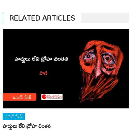
RELATED ARTICLES
ఓపెన్ పేజీ
హద్దులు లేని ద్రోహ చింతన