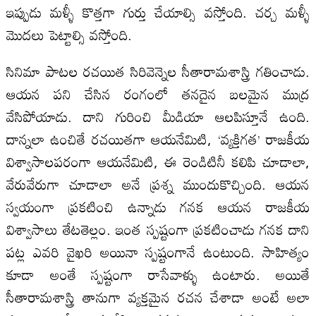
ఇప్పుడు మళ్ళీ కొత్తగా గుర్తు చేయాల్సి వస్తోంది. చర్చ మళ్ళీ
మొదలు పెట్టాల్సి వస్తోంది.
సినిమా పాటల రచయిత సిరివెన్నెల సీతారామశాస్త్రి గతించాడు.
ఆయన పని చేసిన రంగంలో తనదైన బలమైన ముద్ర
వేసిపోయాడు. దాని గురించి మీడియా ఆలపిస్తూనే ఉంది.
దాన్నలా ఉంచితే రచయితగా ఆయనేమిటి, ‘వ్యక్తిగత’ రాజకీయ
విశ్వాసాలపరంగా ఆయనేమిటి, ఈ రెండిటినీ కలిపి చూడాలా,
వేరువేరుగా చూడాలా అనే ప్రశ్న ముందుకొచ్చింది. ఆయన
స్వయంగా ప్రకటించి ఉన్నాడు గనక ఆయన రాజకీయ
విశ్వాసాలు తేటతెల్లం. ఇంత స్పష్టంగా ప్రకటించాడు గనక దాని
పట్ల ఎవరి వైఖరి అయినా స్పష్టంగానే ఉంటుంది. సాహిత్యం
కూడా అంతే స్పష్టంగా రాసేవాళ్ళు ఉంటారు. అయితే
సీతారామశాస్త్రి తానుగా వ్యక్తమైన రచన చేశాడా అంటే అలా