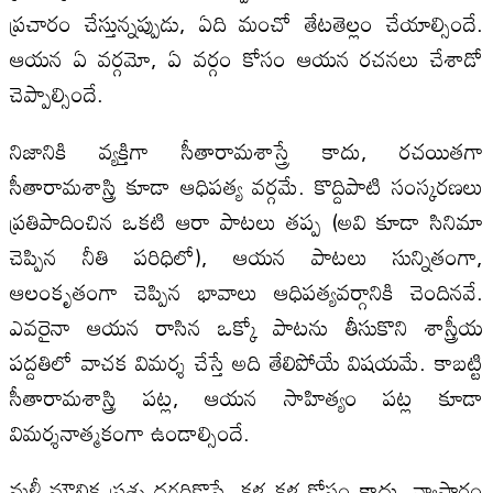
ప్ర‌చారం చేస్తున్న‌ప్పుడు, ఏది మంచో తేట‌తెల్లం చేయాల్సిందే.
ఆయన ఏ వర్గమో, ఏ వర్గం కోసం ఆయన ర‌చ‌న‌లు చేశాడో
చెప్పాల్సిందే.
నిజానికి వ్యక్తిగా సీతారామశాస్త్రే కాదు, రచయితగా
సీతారామశాస్త్రి కూడా ఆధిపత్య వర్గమే. కొద్దిపాటి సంస్కరణలు
ప్రతిపాదించిన ఒకటి ఆరా పాటలు తప్ప (అవి కూడా సినిమా
చెప్పిన నీతి పరిధిలో), ఆయన పాటలు సున్నితంగా,
ఆలంకృతంగా చెప్పిన భావాలు ఆధిపత్యవర్గానికి చెందినవే.
ఎవరైనా ఆయన రాసిన ఒక్కో పాటను తీసుకొని శాస్త్రీయ
పద్దతిలో వాచక విమర్శ చేస్తే అది తేలిపోయే విషయమే. కాబట్టి
సీతారామశాస్త్రి పట్ల, ఆయన సాహిత్యం పట్ల కూడా
విమర్శనాత్మకంగా ఉండాల్సిందే.
మ‌ళ్లీ మౌలిక ప్ర‌శ్న ద‌గ్గ‌రికొస్తే, క‌ళ క‌ళ కోసం కాదు. వ్యాపారం