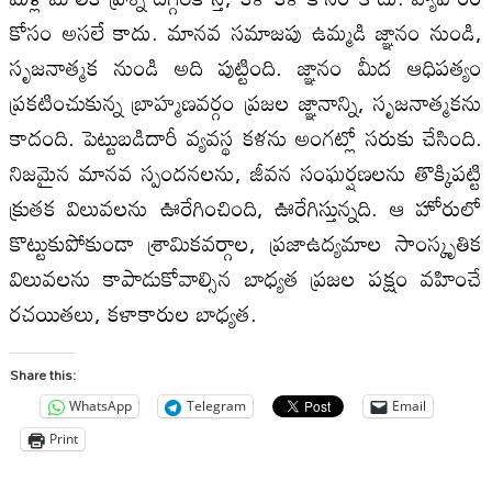
కోసం అస‌లే కాదు. మాన‌వ స‌మాజ‌పు ఉమ్మ‌డి జ్ఞానం నుండి,
సృజ‌నాత్మ‌క నుండి అది పుట్టింది. జ్ఞానం మీద ఆధిప‌త్యం
ప్ర‌క‌టించుకున్న బ్రాహ్మ‌ణ‌వ‌ర్గం ప్ర‌జ‌ల జ్ఞానాన్ని, సృజ‌నాత్మ‌కను
కాదంది. పెట్టుబ‌డిదారీ వ్య‌వ‌స్థ‌ క‌ళ‌ను అంగ‌ట్లో స‌రుకు చేసింది.
నిజ‌మైన మాన‌వ స్పంద‌న‌ల‌ను, జీవన సంఘ‌ర్ష‌ణ‌ల‌ను తొక్కిప‌ట్టి
క్రుత‌క‌ విలువ‌ల‌ను ఊరేగించింది, ఊరేగిస్తున్న‌ది. ఆ హోరులో
కొట్టుకుపోకుండా శ్రామికవ‌ర్గాల‌, ప్ర‌జాఉద్య‌మాల సాంస్కృతిక
విలువ‌ల‌ను కాపాడుకోవాల్సిన బాధ్య‌త ప్ర‌జల ప‌క్షం వ‌హించే
ర‌చ‌యిత‌లు, క‌ళాకారుల బాధ్య‌త‌.
Share this:
WhatsApp
Telegram
Email
Print