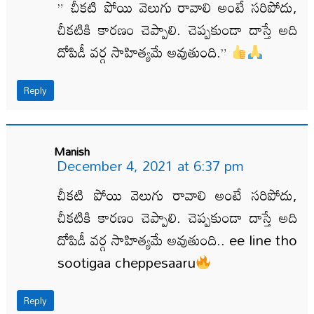
” చీకటి పోయి వెలుగు రావాలి అంటే సరిపోదు,
చీకటికి కారణం చెప్పాలి. చెప్పకుండా దాస్తే అది
దోపిడీ వర్గ సాహిత్యమే అవుతుంది.”
Reply
Manish
December 4, 2021 at 6:37 pm
చీకటి పోయి వెలుగు రావాలి అంటే సరిపోదు,
చీకటికి కారణం చెప్పాలి. చెప్పకుండా దాస్తే అది
దోపిడీ వర్గ సాహిత్యమే అవుతుంది.. ee line tho
sootigaa cheppesaaru
Reply