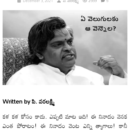
2559
5
December 3, 2021
పి. వరలక్ష్మి
Written by
పి. వరలక్ష్మి
కళ కళ కోసం కాదు. ఎప్పటి మాట ఇది! ఈ నినాదం వెనక
ఎంత పోరాటం! ఈ నినాదం వెంట ఎన్ని త్యాగాలు! కానీ