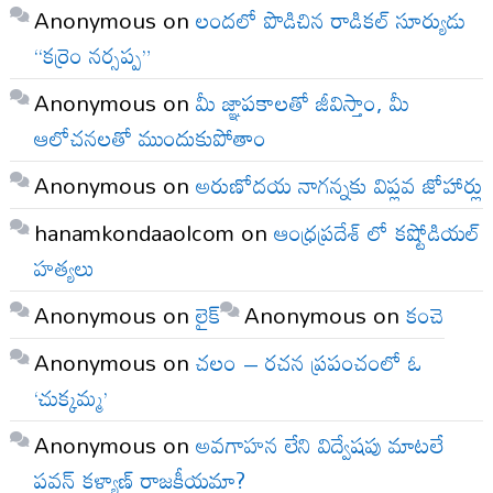
Anonymous
on
లందలో పొడిచిన రాడికల్ సూర్యుడు
“కర్రెం నర్సప్ప”
Anonymous
on
మీ జ్ఞాపకాలతో జీవిస్తాం, మీ
ఆలోచనలతో ముందుకుపోతాం
Anonymous
on
అరుణోదయ నాగన్నకు విప్లవ జోహార్లు
hanamkondaaolcom
on
ఆంధ్రప్రదేశ్ లో కష్టోడియల్
హత్యలు
Anonymous
on
లైక్
Anonymous
on
కంచె
Anonymous
on
చలం – రచన ప్రపంచంలో ఓ
‘చుక్కమ్మ’
Anonymous
on
అవగాహన లేని విద్వేషపు మాటలే
పవన్ కళ్యాణ్ రాజకీయమా?