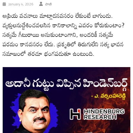
January 4, 2026
పాణి
అప్రియ వచనాలు మాట్లాడనవసరం లేకుంటే బాగుండు.
వ్యక్తులనుద్దేశించవలసిన కానికాలాన్ని ఎవరం కోరుకుంటాం?
సత్యమే గీటురాయి అనుకుంటాంగాని, అందరికీ సత్యమే
పరమం కానవసరం లేదు. ప్రకృతిలో తిరుగులేని సత్య భావన
సమాజంలో తరచూ భంగపడుతూ ఉంటుంది.