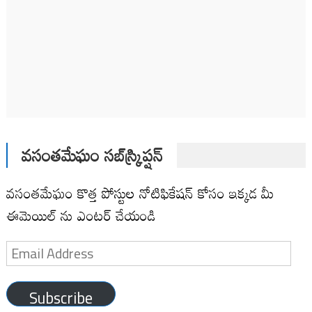
వసంతమేఘం సబ్‌స్క్రిప్షన్
వసంతమేఘం కొత్త పోస్టుల నోటిఫికేషన్ కోసం ఇక్కడ మీ
ఈమెయిల్ ను ఎంటర్ చేయండి
Email
Address
Subscribe