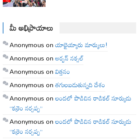
మీ అభిప్రాయాలు
Anonymous
on
యాభైయ్యారు మార్కులు!
Anonymous
on
అర్బన్ నక్సల్
Anonymous
on
విత్తనం
Anonymous
on
తగులబడుతున్నది దేశం
Anonymous
on
లందలో పొడిచిన రాడికల్ సూర్యుడు
“కర్రెం నర్సప్ప”
Anonymous
on
లందలో పొడిచిన రాడికల్ సూర్యుడు
“కర్రెం నర్సప్ప”