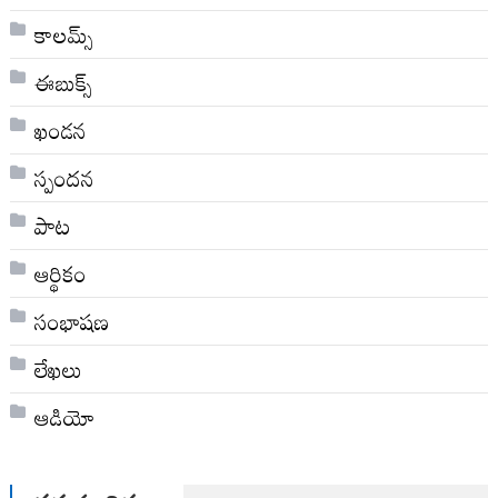
కాలమ్స్
ఈబుక్స్
ఖండన
స్పందన
పాట
ఆర్థికం
సంభాషణ
లేఖలు
ఆడియో