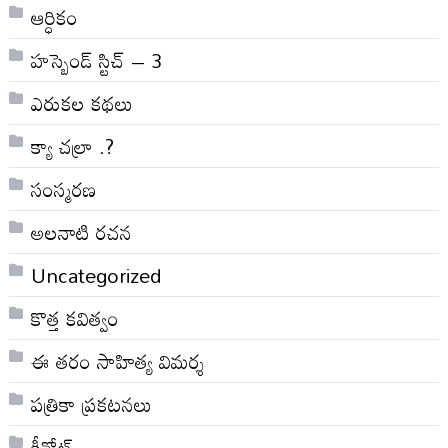
ఆర్ధికం
హస్బెండ్ స్టిచ్ – 3
ఎరుకల కథలు
క్యా చల్రా .?
సంస్మరణ
అలనాటి రచన
Uncategorized
కొత్త కవిత్వం
ఈ తరం సాహిత్య విమర్శ
పత్రికా ప్రకటనలు
కీనోట్