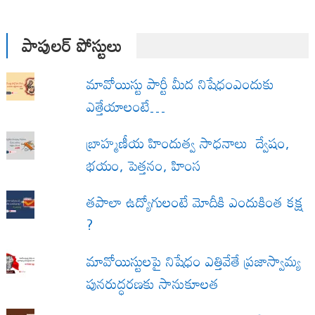
పాపులర్ పోస్టులు
మావోయిస్టు పార్టీ మీద నిషేధంఎందుకు
ఎత్తేయాలంటే…
బ్రాహ్మణీయ హిందుత్వ సాధనాలు ద్వేషం,
భయం, పెత్తనం, హింస
త‌పాలా ఉద్యోగులంటే మోదీకి ఎందుకింత కక్ష
?
మావోయిస్టులపై నిషేధం ఎత్తివేతే ప్రజాస్వామ్య
పునరుద్ధరణకు సానుకూలత