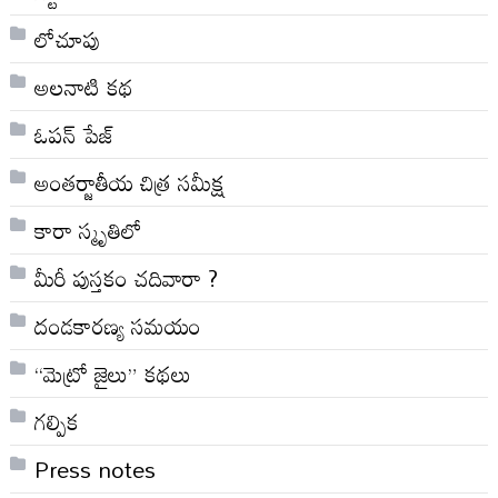
లోచూపు
అల‌నాటి క‌థ‌
ఓపన్ పేజ్
అంతర్జాతీయ చిత్ర సమీక్ష
కారా స్మృతిలో
మీరీ పుస్తకం చదివారా ?
దండకారణ్య సమయం
“మెట్రో జైలు” కథలు
గల్పిక
Press notes