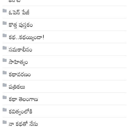
ఓపెన్ పేజీ
కొత్త పుస్తకం
కథ..కథయ్యిందా!
సమకాలీనం
సాహిత్యం
కథావరణం
పత్రికలు
కథా తెలంగాణ
కవిత్వంలోకి
నా క‌థ‌తో నేను