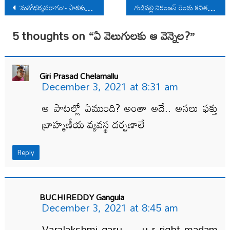
Post
‘మనోధర్మపరాగం’- పాఠకుడి నోట్స్
గుడిపల్లి నిరంజన్ రెండు కవితలు
navigation
5 thoughts on “
ఏ వెలుగులకు ఆ వెన్నెల?
”
Giri Prasad Chelamallu
December 3, 2021 at 8:31 am
ఆ పాటల్లో ఏముంది? అంతా అదే.. అసలు ఫక్తు
బ్రాహ్మణీయ వ్యవస్థ దర్పణాలే
Reply
BUCHIREDDY Gangula
December 3, 2021 at 8:45 am
Varalakshmi garu —u r right madam