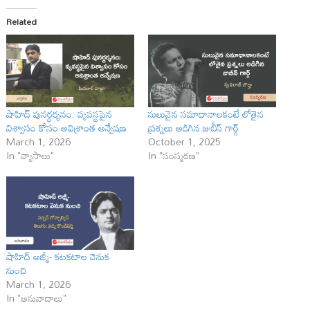
Related
షాహిద్ పునర్ధర్శనం: వ్యవస్థపైన
సులువైన సమాధానాలకంటే లోతైన
విశ్వాసం కోసం అవిశ్రాంత అన్వేషణ
ప్రశ్నలు అడిగిన జుబీన్ గార్గ్
March 1, 2026
October 1, 2025
In "వ్యాసాలు"
In "సంస్మరణ"
షాహిద్ అజ్మీ- కటకటాల వెనుక
నుంచి
March 1, 2026
In "అనువాదాలు"