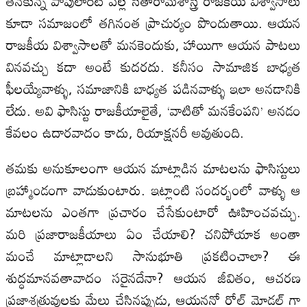
తనకున్న పాపులారిటీ వల్ల సీతారామశాస్త్రి రాజకీయ విశ్వాసాలు
కూడా సమాజంలో తగినంత ప్రాచుర్యం పొందుతాయి. ఆయన
రాజకీయ విశ్వాసాలతో మనకెందుకు, హాయిగా ఆయన పాటలు
వినవచ్చు కదా అంటే కుదరదు. కనీసం సామాజిక బాధ్యత
ఫీలయ్యేవాళ్ళు, సమాజానికి బాధ్యత పడినవాళ్ళు ఇలా అనడానికి
లేదు. అవి ఫాసిస్టు రాజకీయాలైతే, ‘వాటితో మనకేంపని’ అనడం
కేవలం ఉదారవాదం కాదు, రియాక్షనరీ అవుతుంది.
తమకు అనుకూలంగా ఆయన మాట్లాడిన మాటలను ఫాసిస్టులు
బ్ర‌హ్మాండంగా వాడుకుంటారు. ఇట్లాంటి సందర్భంలో వాళ్ళు ఆ
మాట‌ల‌ను ఎంతగా ప్రచారం చేసేకుంటారో ఊహించవచ్చు.
మ‌రి ప్రజారాజకీయాలు ఏం చేయాలి? చ‌నిపోయాక అంతా
మంచే మాట్లాడాల‌ని సానుభూతి ప్ర‌క‌టించాలా? ఈ
శుద్ధ‌మాన‌వ‌తావాదం స‌రైన‌దేనా? ఆయ‌న జీవితం, ఆచ‌ర‌ణ
ప్ర‌జాశ‌త్రువుల‌కు మేలు చేసిన‌ప్పుడు, ఆయ‌న‌నో రోల్‌ మోడ‌ల్ గా