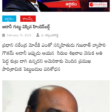
ఆర్ధికం
కాలమ్స్
అదానీ గుట్టు విప్పిన హిండెన్‌బర్గ్‌
February 15, 2023
ఎ. నర్సింహారెడ్డి
ప్రధాని నరేంద్ర మోడీకి ఎంతో సన్నిహితుడు గుజరాత్‌ వ్యాపారి
గౌతమ్‌ అదానీ ఇప్పుడు ఆయన సిరుల శిఖరాల వెనుక అతి
పెద్ద కుట్ర దాగి ఉన్నదని అమెరికాకు చెందిన ప్రముఖ
పారిశ్రామిక పెట్టుబడుల పరిశోధన