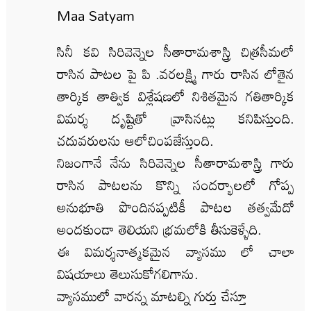
Maa Satyam
సినీ కవి సిరివెన్నెల సీతారామశాస్త్రి చిత్రసీమలో
రాసిన పాటల పై పి .వరలక్ష్మి గారు రాసిన లోతైన
తార్కిక తాత్విక విశ్లేషణలో నిశితమైన గతితార్కిక
విమర్శ దృష్టితో వ్రాసినట్లు కనిపిస్తుంది.
చదువరులను ఆలోచింపజేస్తుంది.
నిజంగానే నేను సిరివెన్నెల సీతారామశాస్త్రి గారు
రాసిన పాటలను కొన్ని సందర్భాలలో గోప్ప
అనుభూతి పొందినప్పటికీ పాటల తత్వమేదో
అందకుండా తెలియని భ్రమలోకి తీసుకెళ్ళేది.
ఈ విమర్శనాత్మకమైన వ్యాసము లో చాలా
విషయాలు తెలుసుకోగలిగాను.
వ్యాసములో వారన్న మాటల్ని గుర్తు చేస్తూ