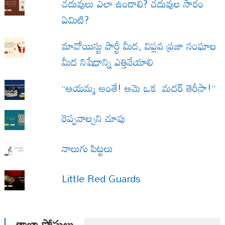
చదువులు ఎలా ఉండాలి? చదువుల సారం
ఏమిటి?
మావోయిస్టు పార్టీ మీద, విప్లవ ప్రజా సంఘాల
మీద నిషేధాన్ని ఎత్తివేయాలి
“ఆయమ్మ అంతే! ఆమె ఒక మదర్ తెరీసా!”
రెప్పవాల్చని చూపు
నాలుగు పిట్టలు
Little Red Guards
తాజా పోస్టులు