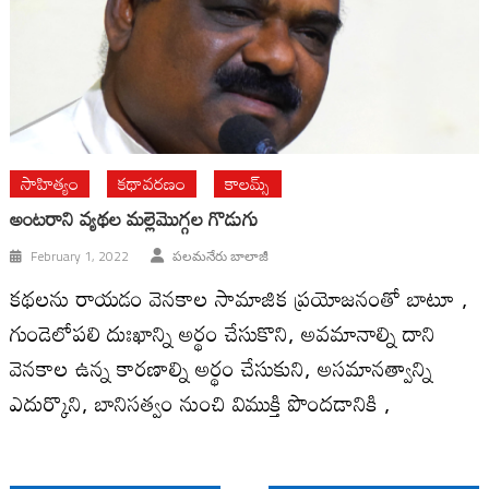
సాహిత్యం
కథావరణం
కాలమ్స్
అంట‌రాని వ్య‌థ‌ల మ‌ల్లెమొగ్గ‌ల గొడుగు
February 1, 2022
పలమనేరు బాలాజీ
కథలను రాయడం వెనకాల సామాజిక ప్రయోజనంతో బాటూ ,
గుండెలోపలి దుఃఖాన్ని అర్థం చేసుకొని, అవమానాల్ని దాని
వెనకాల ఉన్న కారణాల్ని అర్థం చేసుకుని, అసమానత్వాన్ని
ఎదుర్కొని, బానిసత్వం నుంచి విముక్తి పొందడానికి ,