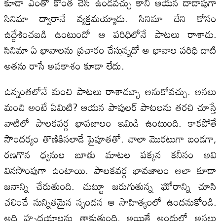
కూడా ఎంతో కొంత చేసి ఉండవచ్చు కాని ఆయన దాదాపుగా
సినిమా ద్వారానే వ్యక్తమయ్యాడు. సినిమా దేని కోసం
ఉద్దేశించబడి ఉంటుందో ఆ పరిధిలోనే పాటలు రాశాడు.
సినిమా ఏ భావాలను ప్రచారం చేస్తున్నదో ఆ భావాల పరిధి దాటి
అతను రాసే అవకాశం కూడా లేదు.
ఉన్నంతలోనే మంచి పాటలు రాశాడబ్బా అనుకోవచ్చు. అసలు
మంచి అంటే ఏమిటి? ఆయన పాపులర్ పాటలను తరచి చూస్తే
వాటిలో పాలకవర్గ భావజాలం ఇమిడి ఉంటుంది. కాకపోతే
సౌందర్యం తొణికిసలాడే పైపూతతో. చాలా మొరటుగా బండగా,
రణగొన ధ్వనుల బూతు మాటల పక్కన కనీసం అవి
వినసొంపుగా ఉంటాయి. పాలకవర్గ భావజాలం అలా కూడా
జనాన్ని చేరుతుంది. చుట్టూ జరుగుతున్న ఘోరాన్ని చూసి
చలించే సున్నితమైన స్పందన ఆ సాహిత్యంలో ఉందనుకోండి.
అది హృదయాలను తాకుతుంది. అయితే అందులో అసలు