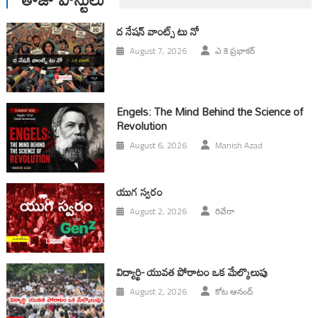
ద నేషన్ వాంట్స్ టు నో
August 7, 2026
ఎ కె ప్రభాకర్
Engels: The Mind Behind the Science of
Revolution
August 6, 2026
Manish Azad
యుగ స్వ‌రం
August 2, 2026
రివేరా
విద్యార్థి- యువత పోరాటం ఒక మేల్కొలుపు
August 2, 2026
కోట ఆనంద్