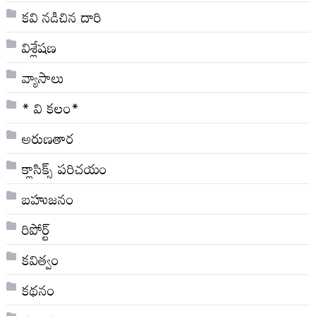
కవి నడిచిన దారి
విశ్లేషణ
వ్యాసాలు
* వి క‌లం*
అరుణతార
క్లాసిక్స్ ప‌రిచ‌యం
బహుజనం
రిపోర్ట్
కవిత్వం
కథనం