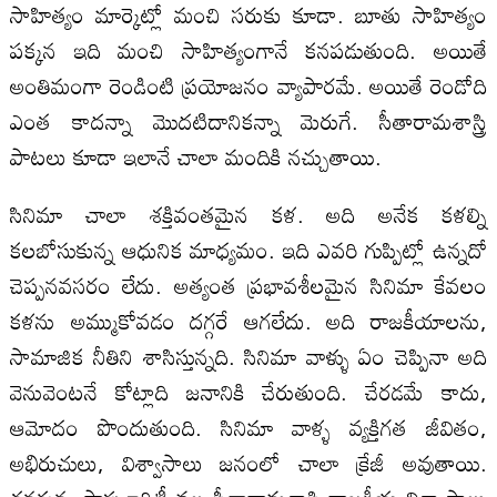
సాహిత్యం మార్కెట్లో మంచి సరుకు కూడా. బూతు సాహిత్యం
పక్కన ఇది మంచి సాహిత్యంగానే కనపడుతుంది. అయితే
అంతిమంగా రెండింటి ప్రయోజనం వ్యాపారమే. అయితే రెండోది
ఎంత కాదన్నా మొదటిదానికన్నా మెరుగే. సీతారామశాస్త్రి
పాటలు కూడా ఇలానే చాలా మందికి నచ్చుతాయి.
సినిమా చాలా శక్తివంతమైన కళ. అది అనేక కళల్ని
కలబోసుకున్న ఆధునిక మాధ్యమం. ఇది ఎవరి గుప్పిట్లో ఉన్నదో
చెప్పనవసరం లేదు. అత్యంత ప్రభావశీలమైన సినిమా కేవలం
కళను అమ్ముకోవడం దగ్గరే ఆగలేదు. అది రాజకీయాలను,
సామాజిక నీతిని శాసిస్తున్నది. సినిమా వాళ్ళు ఏం చెప్పినా అది
వెనువెంటనే కోట్లాది జనానికి చేరుతుంది. చేరడమే కాదు,
ఆమోదం పొందుతుంది. సినిమా వాళ్ళ వ్యక్తిగత జీవితం,
అభిరుచులు, విశ్వాసాలు జనంలో చాలా క్రేజీ అవుతాయి.