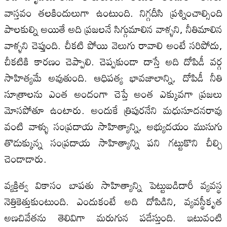
వాస్తవం తలకిందులుగా ఉంటుంది. నిగ్గదీసి ప్రశ్నించాల్సింది
పాలకుల్ని అయితే అది ప్రజలనే సిగ్గుమాలిన వాళ్ళని, నీతిమాలిన
వాళ్ళని చెప్తుంది. చీకటి పోయి వెలుగు రావాలి అంటే సరిపోదు,
చీకటికి కారణం చెప్పాలి. చెప్పకుండా దాస్తే అది దోపిడీ వర్గ
సాహిత్యమే అవుతుంది. ఆధిపత్య భావజాలాన్ని, దోపిడీ నీతి
సూత్రాలను ఎంత అందంగా చెప్తే అంత ఎక్కువగా ప్రజలు
మోసపోతూ ఉంటారు. అందుకే త్రిపురనేని మధుసూదనరావు
వంటి వాళ్ళు సంప్రదాయ సాహిత్యాన్ని, అభ్యుదయం ముసుగు
తొడుక్కున్న సంప్రదాయ సాహిత్యాన్ని పని గట్టుకొని చీల్చి
చెండాడారు.
వ్యక్తిత్వ వికాసం బాపతు సాహిత్యాన్ని పెట్టుబడిదారీ వ్యవస్థ
నెత్తికెత్తుకుంటుంది. ఎందుకంటే అది దోపిడిని, వ్యవస్థీకృత
అణచివేతను తెలివిగా మరుగున పడేస్తుంది. ఇటువంటి