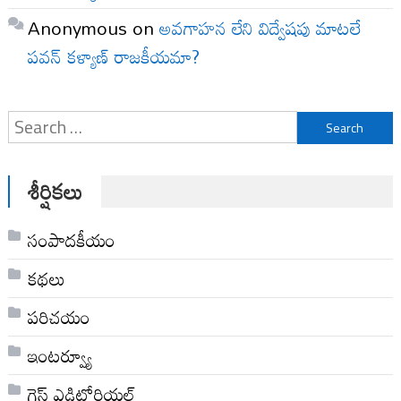
Anonymous
on
అవగాహన లేని విద్వేషపు మాటలే
పవన్ కళ్యాణ్ రాజకీయమా?
Search
for:
శీర్షికలు
సంపాదకీయం
కథలు
పరిచయం
ఇంటర్వ్యూ
గెస్ట్ ఎడిటోరియల్