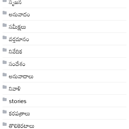
సృజన
అనువాదం
సమీక్షలు
వర్తమానం
నివేదిక
సందేశం
అనువాదాలు
నివాళి
stories
కరపత్రాలు
తొలికెరటాలు