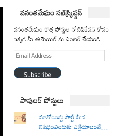
వసంతమేఘం సబ్‌స్క్రిప్షన్
వసంతమేఘం కొత్త పోస్టుల నోటిఫికేషన్ కోసం
ఇక్కడ మీ ఈమెయిల్ ను ఎంటర్ చేయండి
Email
Address
Subscribe
పాపులర్ పోస్టులు
మావోయిస్టు పార్టీ మీద
నిషేధంఎందుకు ఎత్తేయాలంటే…