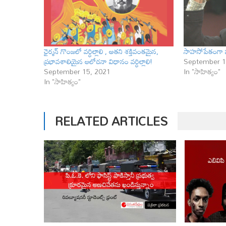
ఛైర్మన్ గొంజలో వర్ధిల్లాలి , అతని శక్తివంతమైన,
సాహ‌సోపేతంగా 
ప్రభావశాలియైన ఆలోచనా విధానం వర్ధిల్లాలి!
September 1
September 15, 2021
In "సాహిత్యం"
In "సాహిత్యం"
RELATED ARTICLES