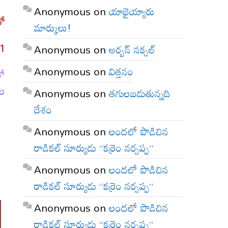
Anonymous
on
యాభైయ్యారు
రో
మార్కులు!
21
Anonymous
on
అర్బన్ నక్సల్
Anonymous
on
విత్తనం
లో
దల
Anonymous
on
తగులబడుతున్నది
దేశం
Anonymous
on
లందలో పొడిచిన
రాడికల్ సూర్యుడు “కర్రెం నర్సప్ప”
Anonymous
on
లందలో పొడిచిన
రాడికల్ సూర్యుడు “కర్రెం నర్సప్ప”
Anonymous
on
లందలో పొడిచిన
రాడికల్ సూర్యుడు “కర్రెం నర్సప్ప”