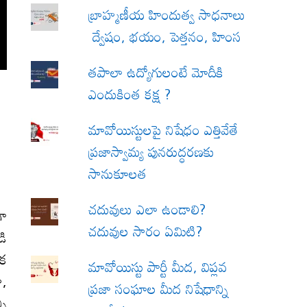
బ్రాహ్మణీయ హిందుత్వ సాధనాలు
ద్వేషం, భయం, పెత్తనం, హింస
త‌పాలా ఉద్యోగులంటే మోదీకి
ఎందుకింత కక్ష ?
మావోయిస్టులపై నిషేధం ఎత్తివేతే
ప్రజాస్వామ్య పునరుద్ధరణకు
సానుకూలత
చదువులు ఎలా ఉండాలి?
గా
చదువుల సారం ఏమిటి?
డి
ఒక
మావోయిస్టు పార్టీ మీద, విప్లవ
ా,
ప్రజా సంఘాల మీద నిషేధాన్ని
ని