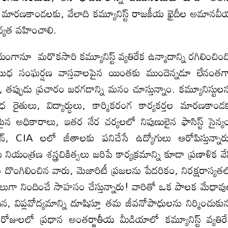
గిన మారణకాండలకు, వేలాది కమ్యూనిస్ట్ రాజకీయ ఖైదీల అమానవ
ాధ్యత వహించాలి.
నూ మరొకసారి కమ్యూనిస్ట్ వ్యతిరేక ఉన్మాదాన్ని రగిలించింద
ుధ సంఘర్షణ వాస్తవాలపైన యింతకు ముందెన్నడూ లేనంతగ
్పుడు ప్రచారం జరగడాన్ని మనం చూస్తున్నాం. కమ్యూనిస్టుల
 రైతులు, విద్యార్ధులు, కార్మికరంగ కార్యకర్తల మారణకాండ
ధమైన అధికారాలు, ఇతర నేర చర్యలలో నిపుణులైన ఫాసిస్ట్ సైన్య
న్, CIA లలో జీతాలకు పనిచేసే ఉద్యోగులు ఆరోపిస్తున్నార
ియంత్రణ శస్త్రచికిత్సలు జరిపే కార్యక్రమాన్ని కూడా ప్రణాళిక వే
 దొంగిలించిన వారు, మెజారిటీ ప్రజలను పేదరికం, నిరక్షరాస్యత
లుగా నిందించే సాహసం చేస్తున్నారు! వారితో ఒక పాలక మేధావ
ిప్లవోద్యమాన్ని దూషిస్తూ తమ జీవనోపాధులను నిర్మించుకున
రోజులలో ప్రధాన అంతర్జాతీయ మీడియాలో కమ్యూనిస్ట్ వ్యతిర