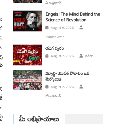
ఎ కె ప్రభాకర్
Engels: The Mind Behind the
ుల
Science of Revolution
ైన
August 6, 2026
ని
Manish Azad
ు,
యుగ స్వ‌రం
ని
August 2, 2026
రివేరా
డు
విద్యార్థి- యువత పోరాటం ఒక
మేల్కొలుపు
ని
August 2, 2026
కీ
కోట ఆనంద్
ం.
టు
మీ అభిప్రాయాలు