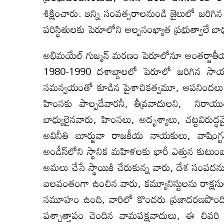
శిక్షించారు. ఇన్ని సంవత్సరాలనుండి జైలులో జరి
పరిస్థితులకు పెరూలోని అల్పసంఖ్యాత ప్రభుత్వాలే బ
అభిమయేల్ గుజ్మన్ మరణం పెరూలోనూ అంతర్జాతీయంగా
1980-1990 దశాబ్దాలలో పెరూలో జరిగిన సాయ
సమన్వయంతో కూడిన పైశాచికత్వమూ, అపనిందలు, తప
హింసకు పాల్పడేవారనీ, తీవ్రవాదులని, నిరాయుధ
బాధ్యులైనవారు, హింసలు, అదృశ్యాలు, చట్టవిరుద్
అవినీతి బూర్జువా రాజకీయ నాయకులు, వాషింగ్ట
అండీస్‌లోని స్థానిక మహిళలకు భారీ ఎత్తున కుటుంబ న
అమలు చేసే స్థాయికి చేరుకున్న వారు, దేశ సంపదను
బలవంతంగా ఉంచిన వారు, కమ్యూనిస్టులను రాక్షసు
సమూహం ఉంది, వారిలో కొందరు ప్రజాదరణపొందిన, వ
పశ్చాత్తాపం చెందిన వామపక్షవాదులు, ఈ చివరి 