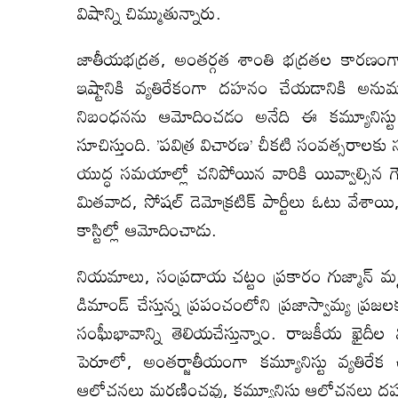
విషాన్ని చిమ్ముతున్నారు.
జాతీయభద్రత, అంతర్గత శాంతి భద్రతల కారణం
ఇష్టానికి వ్యతిరేకంగా దహనం చేయడానికి అను
నిబంధనను ఆమోదించడం అనేది ఈ కమ్యూనిస్టు వ్
సూచిస్తుంది. ’పవిత్ర విచారణ’ చీకటి సంవత్సరా
యుద్ధ సమయాల్లో చనిపోయిన వారికి యివ్వాల్సిన గౌర
మితవాద, సోషల్ డెమోక్రటిక్ పార్టీలు ఓటు వేశాయి,
కాస్టిల్లో ఆమోదించాడు.
నియమాలు, సంప్రదాయ చట్టం ప్రకారం గుజ్మాన్ 
డిమాండ్ చేస్తున్న ప్రపంచంలోని ప్రజాస్వామ్య ప
సంఘీభావాన్ని తెలియచేస్తున్నాం. రాజకీయ ఖైదీల 
పెరూలో, అంతర్జాతీయంగా కమ్యూనిస్టు వ్యతిరేక ఉన్
ఆలోచనలు మరణించవు, కమ్యూనిస్టు ఆలోచనలు ద