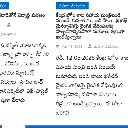
టనలు
పత్రికా ప్రకటనలు
ాడితోనే విద్యార్థి మరణం
కేంద్ర హోం శాఖ సహాయ మంత్రిబండి
సంజయ్ కుమారుడు బండి సాయి భగీరథ్
మైనర్బాలికపై లైంగిక వేధింపులకు
6
పాల్పడడాన్నిమహిళా సంఘాలు తీవ్రంగా
ార్థి సంఘాలు
ఖండిస్తున్నాయి.
ంస,వర్శిటీ యాజమాన్యం
May 15, 2026
మహిళా సంఘాలు
్యార్థి ప్రాణాన్ని తీసింది.
తేదీ: 12.05.2026 కేంద్ర హోం శా
రి, ఎబివిపి అనుబంధ
సహాయ మంత్రి బండి సంజయ్
ు మరియు స్టూడెంట్స్
కుమారుడు బండి సాయి భగీరథ్
భ్యులు, హైదరాబాద్
మైనర్ బాలికపై లైంగిక వేధింపులకు
నివర్సిటీలో ఎఫ్-హాస్టల్
పాల్పడడాన్ని మహిళా సంఘాలు
పుగా చేరారు.
తీవ్రంగా ఖండిస్తున్నాయి. ఈ రోజు
జరిగిన