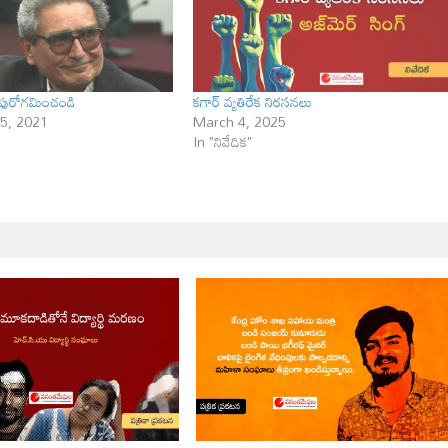
పురోగ‌మించండి
కగార్ వ్యతిరేక నిరసనలు
5, 2021
March 4, 2025
In "నివేదిక"