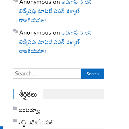
Anonymous
on
అవగాహన లేని
విద్వేషపు మాటలే పవన్ కళ్యాణ్
రాజకీయమా?
Anonymous
on
అవగాహన లేని
విద్వేషపు మాటలే పవన్ కళ్యాణ్
రాజకీయమా?
ఖ
Search
for:
శీర్షికలు
ఇంటర్వ్యూ
గెస్ట్ ఎడిటోరియల్