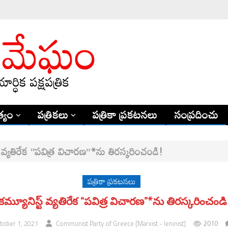
్యం
పత్రికలు
పత్రికా ప్రకటనలు
సంప్రదించు
్ వ్యతిరేక “పవిత్ర విచారణ”*ను తిరస్కరించండి!
పత్రికా ప్రకటనలు
కమ్యూనిస్ట్ వ్యతిరేక “పవిత్ర విచారణ”*ను తిరస్కరించండి
2010
tober 1, 2021
Communist Party of Greece [Marxist - leninist]