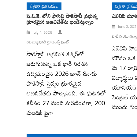
పత్రికా ప్రకటనలు
పత్రికా ప్రక
పి.ఓ.కె. లోని ఫాసిస్ట్ పాకిస్తానీ ప్రభుత్వ
ఎబివిపి మూకద
క్రూరమైన అణచివేతను ఖండిస్తున్నాం
June 2, 202
July 1, 2026
హెచ్.సి.యు విద్య
రివల్యూషనరీ స్టూడెంట్స్ ఫ్రంట్
ఎబివిపి హి
పాకిస్తానీ ఆక్రమిత కశ్మీర్‌లో
మౌనం ఒక విద
జరుగుతున్న ఒక భారీ నిరసన
మే 17 రాత్
ఉద్యమంపైన 2026 జూన్ 8నాడు
విద్యార్థుల
పాకిస్తానీ సైన్యం క్రూరమైన
యూనియన్ స
అణచివేతకు పాల్పడింది. ఈ ఘటనలో
సెంట్రల్ యూ
కనీసం 27 మంది మరణించగా, 200
ముందు గుం
మందికి పైగా