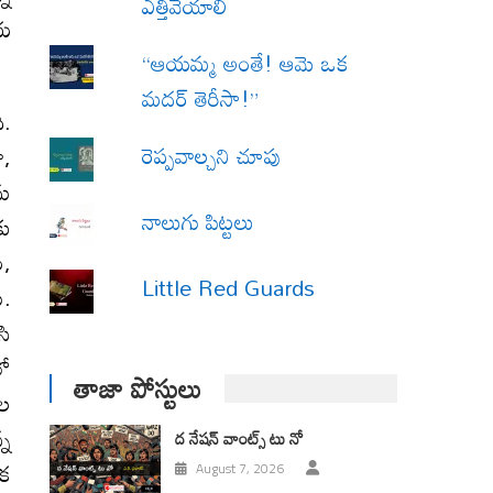
ఎత్తివేయాలి
ీయ
“ఆయమ్మ అంతే! ఆమె ఒక
మదర్ తెరీసా!”
ి.
రెప్పవాల్చని చూపు
ా,
ను
నాలుగు పిట్టలు
కు
ం,
Little Red Guards
ు.
సి
లో
తాజా పోస్టులు
ుల
్న
ద నేషన్ వాంట్స్ టు నో
ేక
August 7, 2026