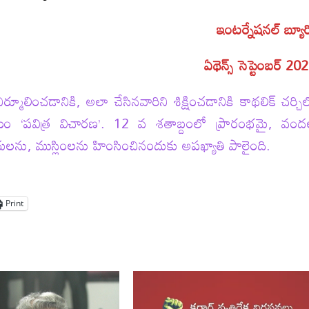
ఇంటర్నేషనల్ బ్యూ
ఏథెన్స్ సెప్టెంబర్ 20
లించడానికి, అలా చేసినవారిని శిక్షించడానికి కాథలిక్ చర్చి
యం ‘పవిత్ర విచారణ’. 12 వ శతాబ్దంలో ప్రారంభమై, వం
ను, ముస్లింలను హింసించినందుకు అపఖ్యాతి పాలైంది.
Print