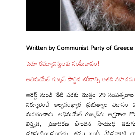
Written by
Communist Party of Greece [M
పెరూ కమ్యూనిస్టులకు సంఘీభావం!
అభిమయేల్ గుజ్మన్ పార్థివ శరీరాన్ని అతని సహచర
అరెస్ట్ నుండి నేటి వరకు మొత్తం 29 సంవత్సర
నిర్మూలించే అల్పసంఖ్యాత ప్రభుత్వాల విధానం
మరణించాడు. అభిమయేల్ గుజ్మన్‌ను అక్షరాలా కొ
విస్తృత, ప్రజాదరణ పొందిన సాయుధ తిరుగ
ప్రతిఘటించినందుకు, తనని బందీ చేసినవారికి