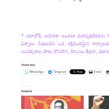
* యూరోప్, అమెరికా అంతటా మతవ్యతిరేకతను నిర్మూ
ఏర్పాటు చేయబడిన ఒక శక్తివంతమైన కార్యాల
సంవత్సరాల పాటు కొనసాగి, హింసల తీవ్రత, యూదుల
Share this:
WhatsApp
Telegram
Email
Related