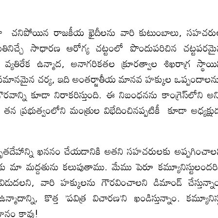
గా చనిపోయిన రాజకీయ ఖైదీలను వారి కుటుంబాలు, సహచర
మతినిచ్చే సాధారణ ఆరోగ్య చట్టంలో పొందుపరిచిన చట్టపరమ
యతిరేక ఉన్మాద, అనాగరికతల క్రూరత్వాల శిఖరాగ్ర స్థాయి
లకు సమానమైన చర్య, ఇది అంతర్జాతీయ మానవ హక్కుల ఒప్పందాలన
వాన్ని కూడా నిరాకరిస్తుంది. ఈ నిబంధనను కాంగ్రెస్‌లోని అన్
 తన ప్రభుత్వంలోని మంత్రుల విభేదించినప్పటికీ కూడా అధ్యక్షు
మృతదేహాన్ని ఖననం చేయడానికి అతని సహచరులకు అప్పగించాల
్రజలకు మా మద్దతును కలుపుతాము. మేము పెరూ కమ్యూనిస్టులందరి
విడుదలని, వారి హక్కులను గౌరవించాలని డిమాండ్ చేస్తున్నా
మాదాన్ని, కొత్త ’పవిత్ర విచారణ’ని ఖండిస్తున్నాం. కమ్యూనిస్
హనం కావు!