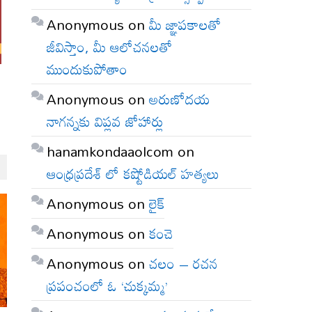
Anonymous
on
మీ జ్ఞాపకాలతో
జీవిస్తాం, మీ ఆలోచనలతో
ముందుకుపోతాం
Anonymous
on
అరుణోదయ
నాగన్నకు విప్లవ జోహార్లు
hanamkondaaolcom
on
ఆంధ్రప్రదేశ్ లో కష్టోడియల్ హత్యలు
Anonymous
on
లైక్
Anonymous
on
కంచె
Anonymous
on
చలం – రచన
ప్రపంచంలో ఓ ‘చుక్కమ్మ’