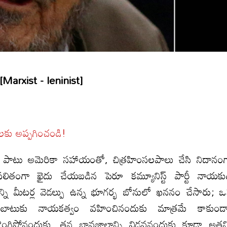
arxist - leninist]
ులకు అప్పగించండి!
ాల పాటు అమెరికా సహాయంతో, చిత్రహింసలపాలు చేసి నిదానం
 ఫలితంగా ఖైదు చేయబడిన పెరూ కమ్యూనిస్ట్ పార్టీ నాయకు
న్ని మీటర్ల వెడల్పు ఉన్న భూగర్భ బోనులో ఖననం చేసారు; 
ుబాటుకు నాయకత్వం వహించినందుకు మాత్రమే కాకుండ
 లొంగిపోనందుకు, తన భావజాలాన్ని విడవనందుకు కూడా అతన్