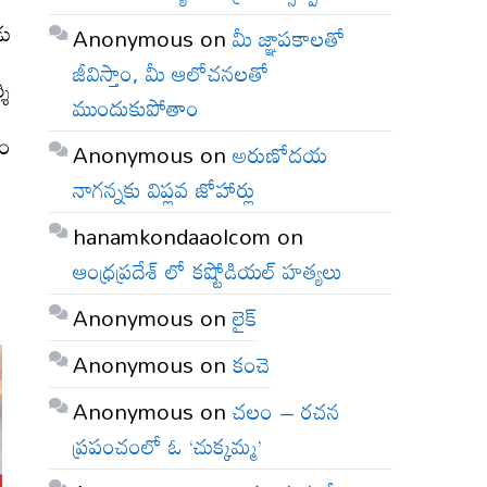
డు
Anonymous
on
మీ జ్ఞాపకాలతో
జీవిస్తాం, మీ ఆలోచనలతో
శి
ముందుకుపోతాం
ఘం
Anonymous
on
అరుణోదయ
నాగన్నకు విప్లవ జోహార్లు
hanamkondaaolcom
on
ఆంధ్రప్రదేశ్ లో కష్టోడియల్ హత్యలు
Anonymous
on
లైక్
Anonymous
on
కంచె
Anonymous
on
చలం – రచన
ప్రపంచంలో ఓ ‘చుక్కమ్మ’