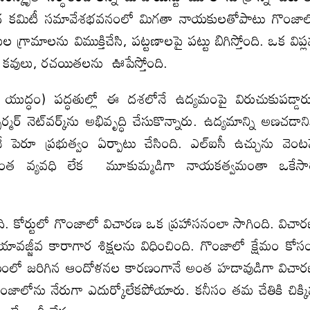
ేంద్ర కమిటీ సమావేశభవనంలో మిగతా నాయకులతోపాటు గొంజా
రామాలను విముక్తిచేసి, పట్టణాలపై పట్టు బిగిస్తోంది. ఒక విప్
, కవులు, రచయిత‌ల‌ను ఊపేస్తోంది.
ి యుద్ధం) పద్ధతుల్లో ఈ దశలోనే ఉద్యమంపై విరుచుకుపడ్డార
ర్‌ నెట్‌వర్క్‌ను అభివృద్ధి చేసుకొన్నారు. ఉద్యమాన్ని అణచడాని
ే పెరూ ప్రభుత్వం ఏర్పాటు చేసింది. ఎల్‌ఐసీ ఉచ్చును వెంట
ించేంత వ్యవధి లేక మూకుమ్మడిగా నాయకత్వమంతా ఒకేసా
ంది. కోర్టులో గొంజాలో విచారణ ఒక ప్రహాసనంలా సాగింది. విచా
యావజ్జీవ కారాగార శిక్షలను విధించింది. గొంజాలో క్షేమం కోస
 జరిగిన ఆందోళనల కారణంగానే అంత హడావుడిగా విచా
ంజాలోను నేరుగా ఎదుర్కోలేకపోయారు. కనీసం తమ చేతికి చిక్క