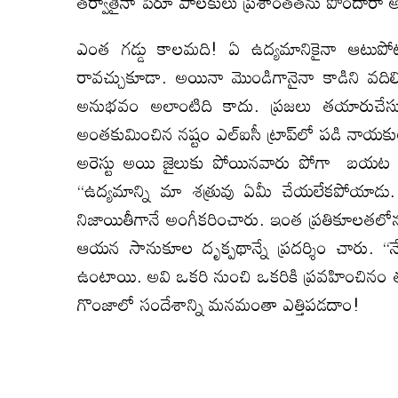
తర్వాతైనా పెరూ పాలకులు ప్రశాంతతను పొందారా అ
ఎంత గడ్డు కాలమది! ఏ ఉద్యమానికైనా ఆటుపోట్
రావచ్చుకూడా. అయినా మొండిగానైనా కాడిని వదిలి
అనుభవం అలాంటిది కాదు. ప్రజలు తయారుచేసుకు
అంతకుమించిన నష్టం ఎల్‌ఐసీ ట్రాప్‌లో పడి నాయకు
అరెస్టు అయి జైలుకు పోయినవారు పోగా బయట మిగ
“ఉద్యమాన్ని మా శత్రువు ఏమీ చేయలేకపోయాడు
నిజాయితీగానే అంగీకరించారు. ఇంత ప్రతికూలతలోనూ
ఆయన సానుకూల దృక్పథాన్నే ప్రదర్శిం చారు. 
ఉంటాయి. అవి ఒకరి నుంచి ఒకరికి ప్రవహించినం
గొంజాలో సందేశాన్ని మనమంతా ఎత్తిపడదాం!