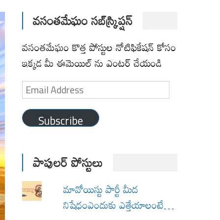
వసంతమేఘం సబ్‌స్క్రిప్షన్
వసంతమేఘం కొత్త పోస్టుల నోటిఫికేషన్ కోసం
ఇక్కడ మీ ఈమెయిల్ ను ఎంటర్ చేయండి
Email
Address
Subscribe
పాపులర్ పోస్టులు
మావోయిస్టు పార్టీ మీద
నిషేధంఎందుకు ఎత్తేయాలంటే…