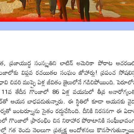
మాత, ప్రజాయుద్ధ సంస్కృతిని లాటిన్‌ అమెరికా పోరాట ఆచ‌ర‌ణ‌
డ్‌ గొంజాలోకు విప్ల‌వ ర‌చ‌యిత‌ల సంఘం జోహార్లు! ప్రపంచ సోషలిస్
ావి చివరి ముప్ఫై ఏళ్ల జీవితం జైలులోనే గడిచిపోయింది. పెరూలో
బరు 11వ తేదీన గొంజాలో 86 ఏళ్ల వయసులో తీవ్ర అనారోగ్యం
న్సర్‌తో ఆయన బాధపడుతున్నారు. ఈ స్థితిలో కూడా ఆయనకు వైద
ర్యతో ఇంటర్వ్యూను సైతం రద్దుచేసింది. దీనికి నిరసనగా ఈ ఏడా
లో గొంజాలో ప్రారంభిం చిన నిరాహార పోరాటానికి సంఘీభావం
ల్లో గత రెండు నెలలుగా ప్రత్యక్ష ఆందోళనలు కొనసాగుతున్నాయ