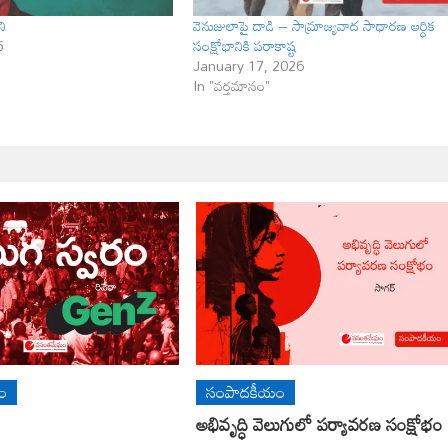
ని
వెనుజులాపై దాడి – సామ్రాజ్యవాద సాధారణ ఆర్ధిక
5
సంక్షోభానికి పరాకాష్ట
January 17, 2026
In "వర్తమానం"
ం
సంపాదకీయం
అభివృద్ధి వెలుగులో పర్యావరణ సంక్షోభం