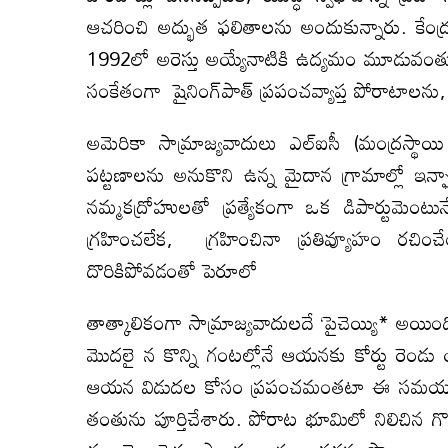
ఆచరించి అద్భుత ఫలితాలను అందుకున్నారు. క
1992లో అరెస్తు అయ్యేనాటికి ఉద్యమం మూడువంతుల గ్
సంకేతంగా షైనింగ్‌పాత్‌ ప్రపంచవ్యాప్త పోరాటాలను
అమెరికా సామ్రాజ్యవాదులు ఎల్‌ఐసీ (మంద్రస్థాయ
పట్టణాలను అనుకొని ఉన్న మైదాన గ్రామాల్లో ఇన్ఫార్మ
నమ్మకద్రోహులతో ప్రత్యేకంగా ఒక డిపార్టుమెంటున
గ్రహించలేక, గ్రహించినా ప్రతివ్యూహం రచ
దొరికిపోవడంతో పెరూలో
తాత్కాలికంగా సామ్రాజ్యవాదులదే ‘పైచెయ్యి* అయి
మొద‌లై న కొన్ని గంటల్లోనే ఆయనకు కోర్టు రెండు 
ఆయన విడుదల కోసం ప్రపంచమంతటా ఈ సమయంలో
తంతును పూర్తిచేశారు. పోరాట భూమిలో నిలిచిన గొ