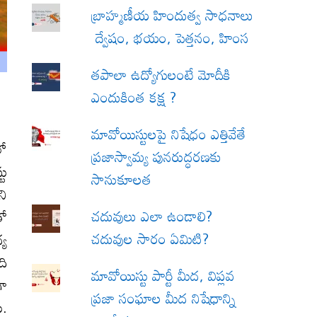
బ్రాహ్మణీయ హిందుత్వ సాధనాలు
ద్వేషం, భయం, పెత్తనం, హింస
త‌పాలా ఉద్యోగులంటే మోదీకి
ఎందుకింత కక్ష ?
మావోయిస్టులపై నిషేధం ఎత్తివేతే
లో
ప్రజాస్వామ్య పునరుద్ధరణకు
టు
సానుకూలత
ని
చదువులు ఎలా ఉండాలి?
తో
చదువుల సారం ఏమిటి?
్య
ది
మావోయిస్టు పార్టీ మీద, విప్లవ
గా
ప్రజా సంఘాల మీద నిషేధాన్ని
ి.