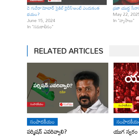
చె గువేరా’మోటార్ సైకిల్ డైరీస్’అంటే ఎందుకంత
ప్రజా యుద్ధ సేనా
భయం?
May 22, 202
June 15, 2024
In "వ్యాసాలు"
In "సమకాలీనం"
RELATED ARTICLES
సంపాదకీయం
సంపాదకీయ
ప‌ర్మిష‌న్ ఎవ‌రివ్వాలి?
యుగ స్వ‌రం