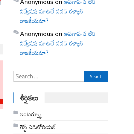
Anonymous
on
అవగాహన లేని
విద్వేషపు మాటలే పవన్ కళ్యాణ్
రాజకీయమా?
Anonymous
on
అవగాహన లేని
విద్వేషపు మాటలే పవన్ కళ్యాణ్
రాజకీయమా?
Search
for:
శీర్షికలు
ఇంటర్వ్యూ
గెస్ట్ ఎడిటోరియల్