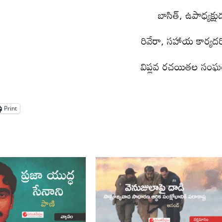
బాసిత్, ఉపాధ్యక్షు
రివేరా, సహాయ కార్యదర్
విప్లవ రచయితల సం
Print