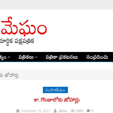
్యం
పత్రికలు
పత్రికా ప్రకటనలు
సంప్రదించు
ు జోహార్లు
సంపాదకీయం
కా. గొంజాలోకు జోహార్లు
2084
0
September 15, 2021
విరసం