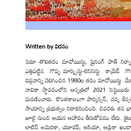
Written by
విరసం
పెరూ తొలితరం మావోయిస్టు, షైనింగ్‌ పాత్‌ నిర్
ఎత్తిప‌ట్టిన గొప్ప మార్క్సిస్టు-లెనినిస్టు కామ్రే
విప్లవాన్ని వెలిగించిన 1980ల తరం మావోయిస్టు మేధ
నావికా స్థావరంలోని ఆస్పత్రిలో 2021 సెప్టెం
మరణించారు. కొంతకాలంగా పార్కిన్సన్‌, చర్మ కే
సాయాన్ని ప్రభుత్వం నిరాకరించింది. చివరకు తన భా
జూలై నుంచి ఆయన ఆహారం తీసుకోవడం లేదు. జైలు
లాటిన్‌ అమెరికా, యూరప్‌, ఆసియా, ఆఫ్రికా ఖండా