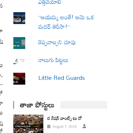
ఎత్తివేయాలి
యన
“ఆయమ్మ అంతే! ఆమె ఒక
మదర్ తెరీసా!”
రూ
ని
రెప్పవాల్చని చూపు
నాలుగు పిట్టలు
ాల
ం,
Little Red Guards
ం-
లో
గా
తాజా పోస్టులు
ను
ద నేషన్ వాంట్స్ టు నో
ని
August 7, 2026
లో