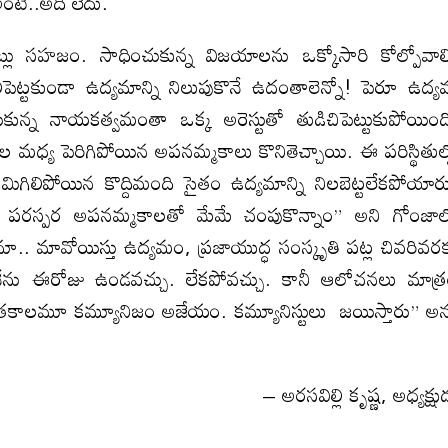
ంటే..అదీ లేదు.
లు సహజం. సాధించుకున్న విజయాలను ఒక్కోసారి కోల్పోవాల్
పెట్టకుండా ఉద్యమాన్ని నిలుపుకొనే ఉదంతాలెన్నో! పెరూ ఉద్
న్న నాయకత్వమంతా ఒక్క అరెస్టుతో తుడిచిపెట్టుకుపోయింద
ల మధ్య పెరిగిపోయిన అపనమ్మకాలు కొనితెచ్చాయి. ఈ పరిస్థితుల్
ిలిపోయిన కొద్దిమంది సైతం ఉద్యమాన్ని నిలబెట్టలేకపోయార
. పరస్పర అపనమ్మకాలతో మేమే చంపుకొన్నాం” అని గోంజా
.. మావోయిస్తు ఉద్యమం, ప్రజాయుద్ధ సంస్కృతి పట్ల చివరివర
“నేను ఈరోజు ఉండవచ్చు. లేకపోవచ్చు. కానీ ఆలోచనలు మాత్
 తకాలమూ కమ్యూనిజం అజేయం. కమ్యూనిస్టులు జయిస్తారు” అన
– అరసవిల్లి కృష్ణ, అధ్యక్షు