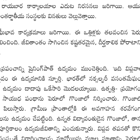
ెరూ రాయబార కార్యాలయాల ఎదుట నిరసనలు జరిగాయి. ఆ
ర్జాతీయ సంస్థలకు వినతులు వెల్లువెత్తాయి.
ఘీభావ కార్యక్రమాలు జరిగాయి. ఈ ఒత్తిళ్లకు తలవంచిన పె
రలించింది. జీవితాంతం సాగించిన కష్టతరమైన, దీర్ఘ‌కాలిక పోరాటాన్
.
ంచాన్ని షైనింగ్‌పాత్‌ ఉద్యమం ముంచెత్తింది. ‘ఇది విప్ల‌వ
వం ఈ ఉద్యమానికి స్ఫూర్తి. భారత్‌లో నక్సల్బరీ వసంతమేఘ
పాత్‌ ఉద్యమం దాదాపు ఒకేసారి మొదలయ్యాయి. ఉత్పత్తి- ప్రయోగ
కాలిక‌ సాయుధ పంథాను పెరూలో గొంజాలో నిర్మించారు. గొంజా
ిలుస్తారు. గ్రామీణ ప్రాంతాల్లోకి ఈ అవగాహన శరవేగం
్కరణలను ఉద్యమం చేపట్టింది. ఉన్నత విద్యావంతుడైన గొంజాలో, తా
్లో పూర్తికాలం ఉద్యమజీవితాన్ని ఎంచుకున్నారు. విప్లవ తపనతో కొన్
ా సంస్కృతే నిర్ధారించాలన్న మావోయిస్టు మూల సూత్రాన్ని పెరూ