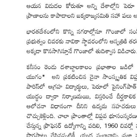
ఆయన విడుదల కోరుతూ అన్ని దేశాల్లోని ప
ప్రాణాలను కాపాడాలని ఐక్యరాజ్యసమితి సహా పలు అంత
భారతదేశంలోని కొన్ని నగరాల్లోనూ గొంజాలో సం
ప్రభుత్వం చివరకు నావికా స్థావరంలోని ఆస్పత్రికి త
అక్కడా కొనసాగిస్తూనే గొంజాలో తుదిశ్వాస విడిచారు
కనీసం రెండు దశాబ్దాలకాలం ప్రభాతాల జడిలో ప్రప
యుగం* అని ప్రకటించిన చైనా సాంస్కృతిక విప్ల
పారిస్‌లో ఆగ్రహ విద్యార్థులు, పెరూలో పైనింగ్‌
యుద్ధం ద్వారా నిర్మాణమయి, విస్తరించే దీర్ఘ‌
ఆలోచనా విధానంగా దీనిని ఉద్యమ సహచరులు ప
చొచ్చుకెళ్లింది. చాలా ప్రాంతాల్లో విప్ల‌వ భూసంస
చేస్తున్న ప్రొఫెసర్‌ ఉద్యోగాన్ని వదిలి, 1960 చివర
పొరపాట్లు చేసినప్పటికీ, యుద్ధ స్వభావాన్ని ప్రజ