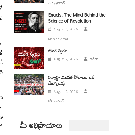
ఎ కె ప్రభాకర్
లో
Engels: The Mind Behind the
లవ
Science of Revolution
August 6, 2026
Manish Azad
ు.
యుగ స్వ‌రం
కి
నే
August 2, 2026
రివేరా
రి
విద్యార్థి- యువత పోరాటం ఒక
మేల్కొలుపు
August 2, 2026
రణ
కోట ఆనంద్
ం,
రణ
మీ అభిప్రాయాలు
ిన