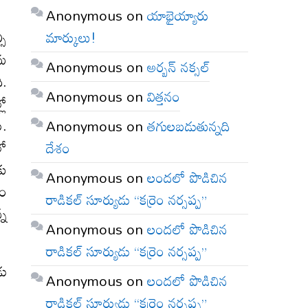
Anonymous
on
యాభైయ్యారు
మార్కులు!
సి
యమ
Anonymous
on
అర్బన్ నక్సల్
ి.
Anonymous
on
విత్తనం
లో
ు.
Anonymous
on
తగులబడుతున్నది
లో
దేశం
కు
Anonymous
on
లందలో పొడిచిన
రం
రాడికల్ సూర్యుడు “కర్రెం నర్సప్ప”
్న
Anonymous
on
లందలో పొడిచిన
రాడికల్ సూర్యుడు “కర్రెం నర్సప్ప”
డు
Anonymous
on
లందలో పొడిచిన
రాడికల్ సూర్యుడు “కర్రెం నర్సప్ప”