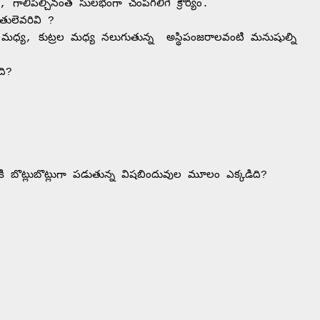
లు, గాలిపీల్చినంత సులభంగా చంపగలిగే క్రౌర్యం. 

లెవరివి ?

ధ్య, కుట్రల మధ్య నలుగుతున్న  అస్థిపంజరాలవంటి మనుషుల్ని 
ి?

్లోకి బొట్లుబొట్లుగా పడుతున్న విషబిందువుల మూలం ఎక్కడిది?
