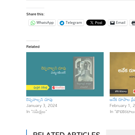
Share this:
WhatsApp
Telegram
Email
Related
రెప్పవాల్చని చూపు
అనేక రూపాల ప్రే
January 3, 2024
February 1, 
In "సమీక్షలు"
In "తొలికెరటాలు
RELATED ARTICLES