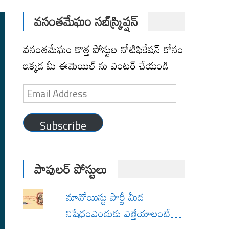
వసంతమేఘం సబ్‌స్క్రిప్షన్
వసంతమేఘం కొత్త పోస్టుల నోటిఫికేషన్ కోసం
ఇక్కడ మీ ఈమెయిల్ ను ఎంటర్ చేయండి
Email
Address
Subscribe
పాపులర్ పోస్టులు
మావోయిస్టు పార్టీ మీద
నిషేధంఎందుకు ఎత్తేయాలంటే…