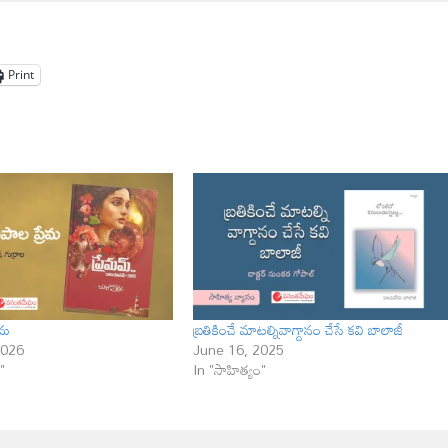
Print
మ‌
బ్రతికించే మాటల్నివాగ్దానం చేసే కవి బాలాజీ
2026
June 16, 2025
"
In "సాహిత్యం"