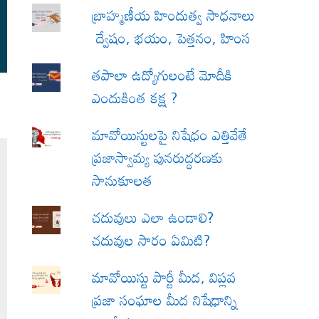
బ్రాహ్మణీయ హిందుత్వ సాధనాలు
ద్వేషం, భయం, పెత్తనం, హింస
త‌పాలా ఉద్యోగులంటే మోదీకి
ఎందుకింత కక్ష ?
మావోయిస్టులపై నిషేధం ఎత్తివేతే
ప్రజాస్వామ్య పునరుద్ధరణకు
సానుకూలత
చదువులు ఎలా ఉండాలి?
చదువుల సారం ఏమిటి?
మావోయిస్టు పార్టీ మీద, విప్లవ
ప్రజా సంఘాల మీద నిషేధాన్ని