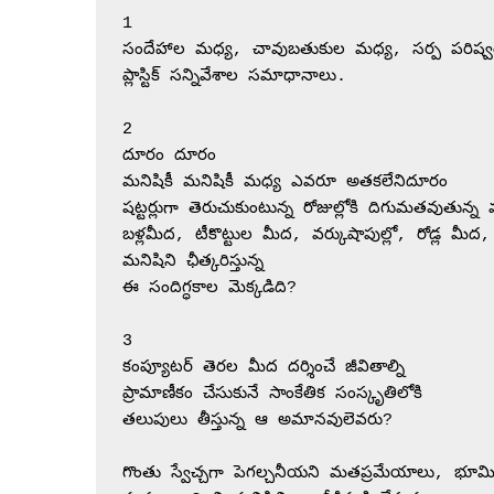
1

సందేహాల మధ్య, చావుబతుకుల మధ్య, సర్ప పరిష్వం
ప్లాస్టిక్ సన్నివేశాల సమాధానాలు.

2

దూరం దూరం

మనిషికీ మనిషికీ మధ్య ఎవరూ అతకలేనిదూరం

షట్టర్లుగా తెరుచుకుంటున్న రోజుల్లోకి దిగుమతవుతున్న 
బళ్లమీద, టీకొట్టుల మీద, వర్కుషాపుల్లో, రోడ్ల మీ
మనిషిని ఛీత్కరిస్తున్న 

ఈ సందిగ్ధకాల మెక్కడిది?

3

కంప్యూటర్ తెరల మీద దర్శించే జీవితాల్ని

ప్రామాణీకం చేసుకునే సాంకేతిక సంస్కృతిలోకి

తలుపులు తీస్తున్న ఆ అమానవులెవరు?

గొంతు స్వేచ్చగా పెగల్చనీయని మతప్రమేయాలు, భూమిన