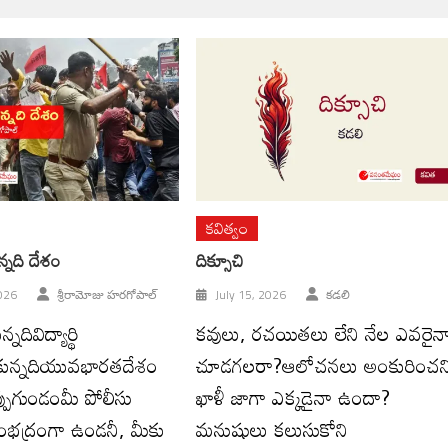
కవిత్వం
నది దేశం
దిక్సూచి
026
శ్రీరామోజు హరగోపాల్
July 15, 2026
కడలి
దివిద్యార్థి
కవులు, రచయితలు లేని నేల ఎవరైన
కున్నదియువభారతదేశం
చూడగలరా?ఆలోచనలు అంకురించన
్పుగుండంమీ పోలీసు
ఖాళీ జాగా ఎక్కడైనా ఉందా?
యంభద్రంగా ఉండనీ, మీకు
మనుషులు కలుసుకోని