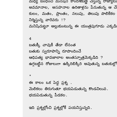
మధ్య బంధించి మనిషిని కాందీశీకుణ్ణి చేస్తున్న రాజ్యా
అవమానాల, అసహనాల ఉరితాళ్లను పేనుతున్న ఆ చేతు
కులం, మతం, ప్రాంతం, నలుపు, తెలుపు పొలికేకల మ
నిర్మిస్తున్న వారెవరు !?

మనిషిచుట్టూ అల్లుకుంటున్న ఈ యంత్రపుగూడు ఎక్కడిద
4

బతుక్కీ చావుకీ తేడా లేనంత

బతుకు స్వరూపాన్ని రూపొందించే 

ఆధిపత్య భావజాలాల అంతస్సూత్రమెక్కడిది ?

ఉగ్గబట్టిన రోజులుగా ఉక్కిరిబిక్కిరి అవుతున్న బతుకుల
*

ఈ కాలం ఒక పెద్ద ప్రశ్న . 

మెలికలు తిరుగుతూ భయపెడుతున్న కొండచిలువ.

భయపెడుతున్న పీడకల.
