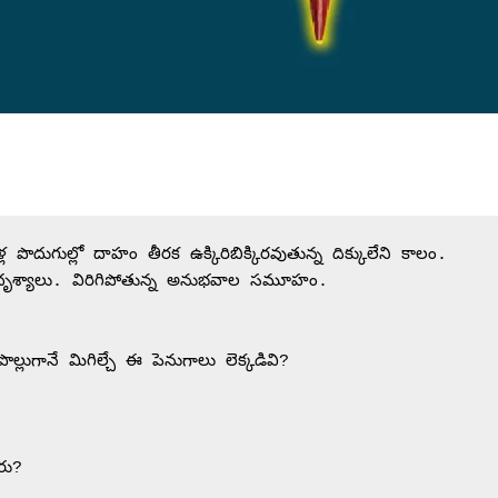
దుగుల్లో దాహం తీరక ఉక్కిరిబిక్కిరవుతున్న దిక్కులేని కాలం. 
దృశ్యాలు. విరిగిపోతున్న అనుభవాల సమూహం.

ొల్లుగానే మిగిల్చే ఈ పెనుగాలు లెక్కడివి?

రు?
