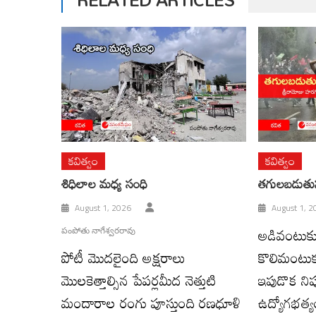
కవిత్వం
కవిత్వం
శిధిలాల మధ్య సంధి
తగులబడుతున్
August 1, 2026
August 1, 2
అడివంటుకున్న
పంపోతు నాగేశ్వరరావు
పోటీ మొదలైంది అక్షరాలు
కొలిమంటు
మొలకెత్తాల్సిన పేపర్లమీద నెత్తుటి
ఇపుడొక నిప
మందారాల రంగు పూస్తుంది రణధూళి
ఉద్యోగభత్