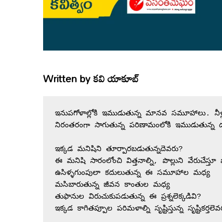
Written by
కవి యాకూబ్
ఇనుపగోళాల్లోకి ఇముడుతున్న మానవ సమూహాలు. నీళ్ల పొ
నిరంతరంగా సాగుతున్న పరిణామంలోకి ఇముడుతున్న 
ఇక్కడ మనిషిని తూర్పారబడుతున్నదెవరు?

ఈ మనిషి సారంలోంచి విత్తనాల్ని, పొల్లుని వేరుచేస్తూ ప
ఉసిళ్ళగుంపులా కదులుతున్న ఈ సమూహాల మధ్య

మసిబారుతున్న జీవన కాంతుల మధ్య

తుఫానుల విరుచుకుపడుతున్న ఈ ప్రశ్నలెక్కడివి?

ఇక్కడ కాగితప్పూల పరిమళాల్ని సృష్టిస్తున్న సృష్టికర్తలెవ