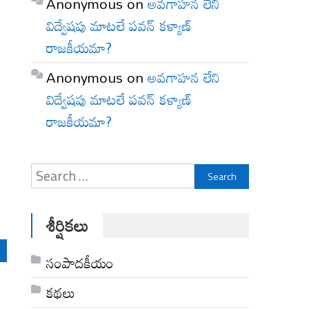
Anonymous
on
అవగాహన లేని
విద్వేషపు మాటలే పవన్ కళ్యాణ్
రాజకీయమా?
Anonymous
on
అవగాహన లేని
విద్వేషపు మాటలే పవన్ కళ్యాణ్
రాజకీయమా?
Search
for:
శీర్షికలు
సంపాదకీయం
కథలు