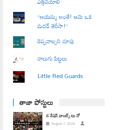
ఎత్తివేయాలి
“ఆయమ్మ అంతే! ఆమె ఒక
మదర్ తెరీసా!”
రెప్పవాల్చని చూపు
నాలుగు పిట్టలు
Little Red Guards
తాజా పోస్టులు
ద నేషన్ వాంట్స్ టు నో
August 7, 2026