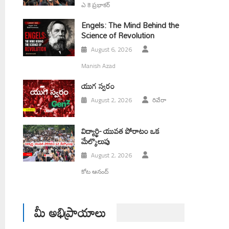
ఎ కె ప్రభాకర్
Engels: The Mind Behind the
Science of Revolution
August 6, 2026
Manish Azad
యుగ స్వ‌రం
August 2, 2026
రివేరా
విద్యార్థి- యువత పోరాటం ఒక
మేల్కొలుపు
August 2, 2026
కోట ఆనంద్
మీ అభిప్రాయాలు