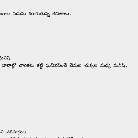
గాల నడుమ కరుగుతున్న జీవితాలు.

మనిషి

ద, పొలాల్లో చారికలు కట్టి ఘనీభవించే చెమట చుక్కల మధ్య మనిషి.

ి సరిహద్దుల 
