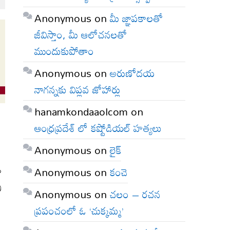
Anonymous
on
మీ జ్ఞాపకాలతో
జీవిస్తాం, మీ ఆలోచనలతో
ముందుకుపోతాం
Anonymous
on
అరుణోదయ
నాగన్నకు విప్లవ జోహార్లు
hanamkondaaolcom
on
ఆంధ్రప్రదేశ్ లో కష్టోడియల్ హత్యలు
Anonymous
on
లైక్
ా
Anonymous
on
కంచె
ి
Anonymous
on
చలం – రచన
ప్రపంచంలో ఓ ‘చుక్కమ్మ’