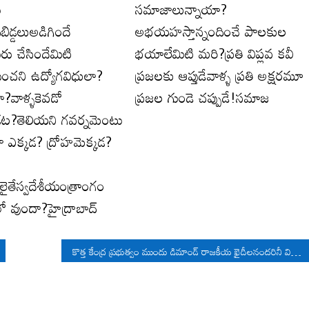
ు
సమాజాలున్నాయా?
బిడ్డలుఅడిగిందే
అభయహస్తాన్నందించే పాలకుల
రు చేసిందేమిటి
భయాలేమిటి మరి?ప్రతి విప్లవ కవీ
నిపించని ఉద్యోగవిధులా?
ప్రజలకు ఆప్తుడేవాళ్ళ ప్రతి అక్షరమూ
ా?వాళ్ళకెవడో
ప్రజల గుండె చప్పుడే!సమాజ
ాడట?తెలియని గవర్నమెంటు
ోహి ఎక్కడ? ద్రోహమెక్కడ?
ులైతేస్వదేశీయంత్రాంగం
లో వుందా?హైద్రాబాద్
కొత్త కేంద్ర ప్రభుత్వం ముందు డిమాండ్ రాజకీయ ఖైదీలనందరినీ విడుదల చేయాలి