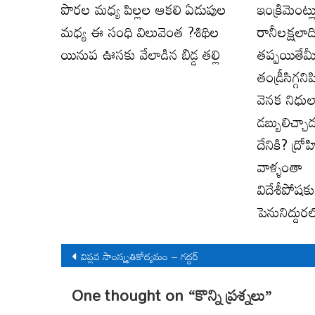
పొరల మధ్య పిల్లల ఆకలి ఏడుపుల
ఇంక్రిమెంట్ల
మధ్య ఈ సంధి విలువెంత ?శిథిల
రానీలక్షలాది
యినుప ఊసకు వేలాడిన బిడ్డ తల్లి
తప్పయితేమీ
తండ్రీసిగ్గ
వెనక నిధుల
డబ్బులిచ్చ
దేనికి? ద్ర
వాళ్ళంతా
విదేశీపోషక
పెనునిద్దుర
Post
విప్లవ సాంస్కృతికోద్యమం – గద్దర్
navigation
One thought on “
కొన్ని ప్రశ్నలు
”