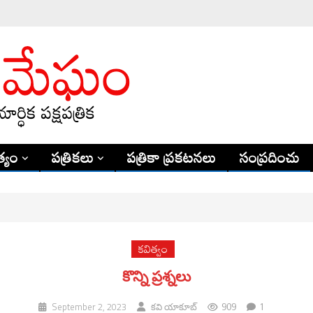
్యం
పత్రికలు
పత్రికా ప్రకటనలు
సంప్రదించు
కవిత్వం
కొన్ని ప్రశ్నలు
909
1
September 2, 2023
కవి యాకూబ్