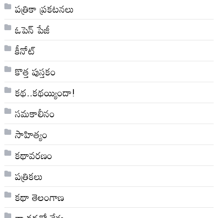
పత్రికా ప్రకటనలు
ఓపెన్ పేజీ
కీనోట్
కొత్త పుస్తకం
కథ..కథయ్యిందా!
సమకాలీనం
సాహిత్యం
కథావరణం
పత్రికలు
కథా తెలంగాణ
నా క‌థ‌తో నేను