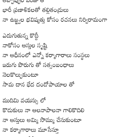
భారీ ప్రణాళికలతో తల్లితండ్రులు
నా ఉజ్జ్వల భవిష్యత్తు కోసం రచనలు నిర్విరామంగా
ఎదుగుతున్న కొద్దీ
నాకోసం ఆస్తుల సృష్టి
నా ఆధీనంలో ఎన్నో కర్మాగారాలు సంస్థలు
ఇరుగు పొరుగు తో సత్సంబంధాలు
నెలకొల్పుకుంటూ
సామ దాన భేద దండోపాయాల తో
ముదిమి వయస్సు లో
కొడుకులు నా ఆలనాపాలనా గాలికొదిలి
నా ఆస్తులు అమ్మి సొమ్ము చేసుకుంటూ
నా కర్మాగారాలు మూసేస్తూ