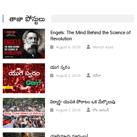
తాజా పోస్టులు
Engels: The Mind Behind the Science of
Revolution
August 6, 2026
Manish Azad
యుగ స్వ‌రం
August 2, 2026
రివేరా
విద్యార్థి- యువత పోరాటం ఒక మేల్కొలుపు
August 2, 2026
కోట ఆనంద్
యాభైయ్యారు మార్కులు!