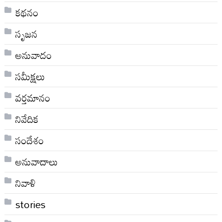
కథనం
సృజన
అనువాదం
సమీక్షలు
వర్తమానం
నివేదిక
సందేశం
అనువాదాలు
నివాళి
stories