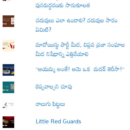
పునరుద్ధరణకు సానుకూలత
చదువులు ఎలా ఉండాలి? చదువుల సారం
ఏమిటి?
మావోయిస్టు పార్టీ మీద, విప్లవ ప్రజా సంఘాల
మీద నిషేధాన్ని ఎత్తివేయాలి
“ఆయమ్మ అంతే! ఆమె ఒక మదర్ తెరీసా!”
రెప్పవాల్చని చూపు
నాలుగు పిట్టలు
Little Red Guards