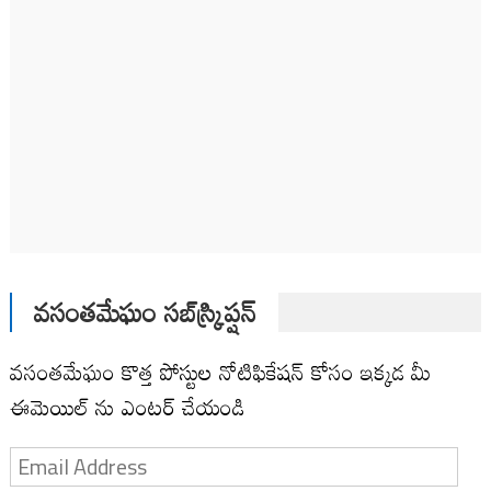
వసంతమేఘం సబ్‌స్క్రిప్షన్
వసంతమేఘం కొత్త పోస్టుల నోటిఫికేషన్ కోసం ఇక్కడ మీ
ఈమెయిల్ ను ఎంటర్ చేయండి
Email