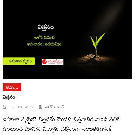
కవిత్వం
విత్తనం
August 1, 2026
అశోక్ కుమార్
బహుశా సృష్టిలో విత్తనమే మొదటి విప్లవానికి నాంది పలికి
ఉంటుంది భూమిని చీల్చుకు విత్తనంగా మొలకెత్తడానికి