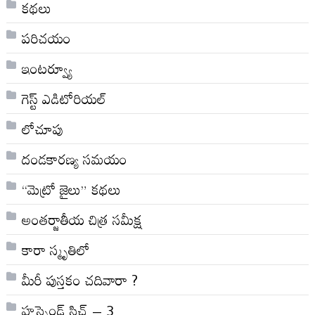
కథలు
పరిచయం
ఇంటర్వ్యూ
గెస్ట్ ఎడిటోరియల్
లోచూపు
దండకారణ్య సమయం
“మెట్రో జైలు” కథలు
అంతర్జాతీయ చిత్ర సమీక్ష
కారా స్మృతిలో
మీరీ పుస్తకం చదివారా ?
హస్బెండ్ స్టిచ్ – 3