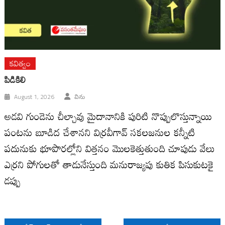
కవిత్వం
పిడికిలి
August 1, 2026
విను
అడవి గుండెను చీల్చావు మైదానానికి పురిటి నొప్పులొస్తున్నాయి
పంటను బూడిద చేశానని విర్రవీగావ్ సకలజనుల కన్నీటి
పదునుకు భూపొరల్లోని విత్తనం మొలకెత్తుతుంది చూపుడు వేలు
ఎర్రని పోగులతో తాడునేస్తుంది మనురాజ్యపు కుతిక పిసుకుటకై
డప్పు