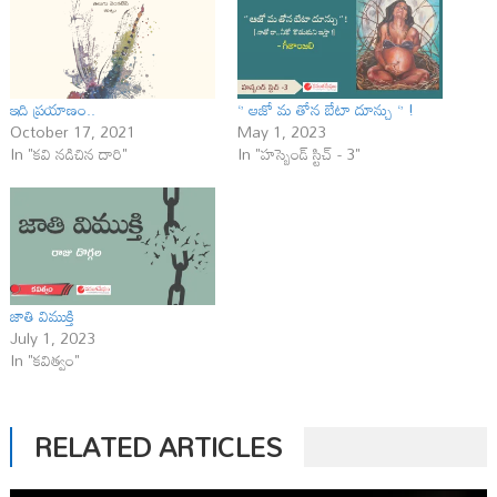
ఇది ప్ర‌యాణం..
‘’ ఆజో మ తోన బేటా దూన్చు ‘’ !
October 17, 2021
May 1, 2023
In "కవి నడిచిన దారి"
In "హస్బెండ్ స్టిచ్ - 3"
జాతి విముక్తి
July 1, 2023
In "కవిత్వం"
RELATED ARTICLES