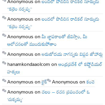
Anonymous
on
లందలో పొడిచిన రాడికల్ సూర్యుడు
“కర్రెం నర్సప్ప”
Anonymous
on
లందలో పొడిచిన రాడికల్ సూర్యుడు
“కర్రెం నర్సప్ప”
Anonymous
on
మీ జ్ఞాపకాలతో జీవిస్తాం, మీ
ఆలోచనలతో ముందుకుపోతాం
Anonymous
on
అరుణోదయ నాగన్నకు విప్లవ జోహార్లు
hanamkondaaolcom
on
ఆంధ్రప్రదేశ్ లో కష్టోడియల్
హత్యలు
Anonymous
on
లైక్
Anonymous
on
కంచె
Anonymous
on
చలం – రచన ప్రపంచంలో ఓ
‘చుక్కమ్మ’