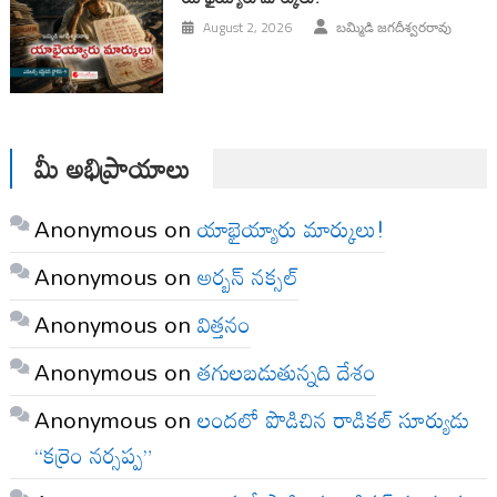
August 2, 2026
బమ్మిడి జగదీశ్వరరావు
మీ అభిప్రాయాలు
Anonymous
on
యాభైయ్యారు మార్కులు!
Anonymous
on
అర్బన్ నక్సల్
Anonymous
on
విత్తనం
Anonymous
on
తగులబడుతున్నది దేశం
Anonymous
on
లందలో పొడిచిన రాడికల్ సూర్యుడు
“కర్రెం నర్సప్ప”