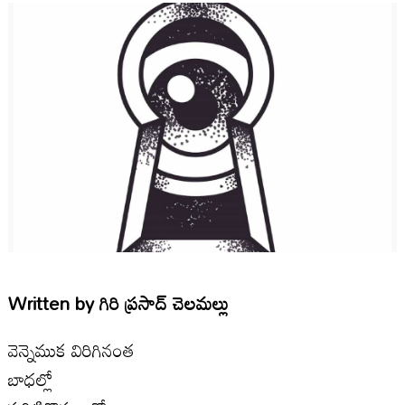
Written by
గిరి ప్రసాద్ చెలమల్లు
వెన్నెముక విరిగినంత
బాధల్లో