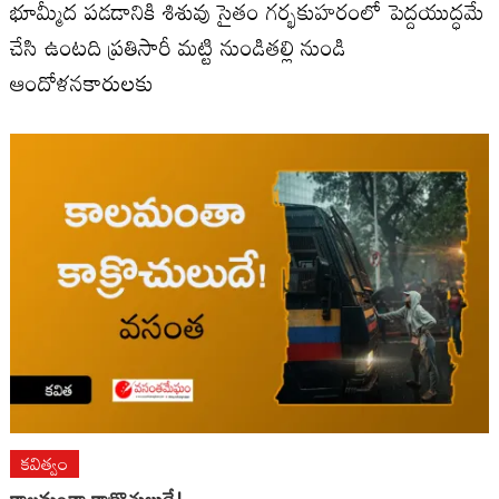
భూమ్మీద పడడానికి శిశువు సైతం గర్భకుహరంలో పెద్దయుద్ధమే
చేసి ఉంటది ప్రతిసారీ మట్టి నుండితల్లి నుండి
ఆందోళనకారులకు
కవిత్వం
కాలమంతా కాక్రొచులుదే!