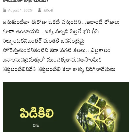
August 1, 2026
వసంత
అనుకుంటివా ఈరోజు ఒకటి వస్తుందని...ఇలాంటి రోజులు
కూడా ఉంటాయని...బక్క పల్చని పిల్లలే భరి గీసి
నిల్చుంటరనిజంతర్ మంతరే జనసంద్రమై
హోరెత్తుతుందనికంటివి కదా పగటి కలలు...ఎల్లకాలం
జనాలనునిద్రమత్తులో ముంచెత్తుతామనిఅసాంఘిక
శక్తులంటివివిదేశీ శక్తులంటివి కదా కాళ్ళు విరిగినాచేతులు