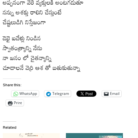
అప్పనంగా వేరే వ్యక్తులకి అంటగడుతూ
నన్ను అశక్తు రాలిని చేస్తుంటే
చేష్టలుడిగి నిస్తేజంగా
డెభై ఐదేళ్లు నిండిన
స్వాతంత్ర్యాన్ని నేను
నా జనం లో చైతన్యాన్ని
చూడాలనే వెర్రి ఆశ తో బతుకుతున్నా
Share this:
WhatsApp
Telegram
Email
Print
Related