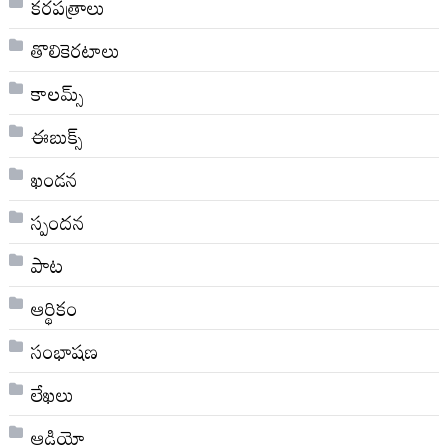
కరపత్రాలు
తొలికెరటాలు
కాలమ్స్
ఈబుక్స్
ఖండన
స్పందన
పాట
ఆర్థికం
సంభాషణ
లేఖలు
ఆడియో