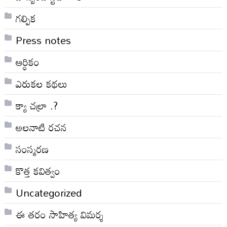
గల్పిక
Press notes
ఆర్ధికం
ఎరుకల కథలు
క్యా చల్రా .?
అలనాటి రచన
సంస్మరణ
కొత్త కవిత్వం
Uncategorized
ఈ తరం సాహిత్య విమర్శ