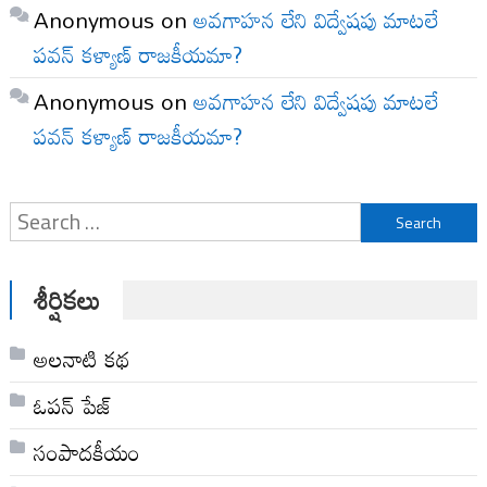
Anonymous
on
అవగాహన లేని విద్వేషపు మాటలే
పవన్ కళ్యాణ్ రాజకీయమా?
Anonymous
on
అవగాహన లేని విద్వేషపు మాటలే
పవన్ కళ్యాణ్ రాజకీయమా?
Search
for:
శీర్షికలు
అల‌నాటి క‌థ‌
ఓపన్ పేజ్
సంపాదకీయం