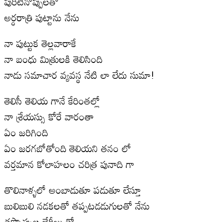
పురిటినొప్పులతో
అర్ధరాత్రి పుట్టాను నేను
నా పుట్టుక తెల్లవారాకే
నా బంధు మిత్రులకి తెలిసింది
నాడు సమాచార వ్యవస్థ నేటి లా లేదు సుమా!
తెలిసీ తెలియ గానే కేరింతల్లో
నా శ్రేయస్సు కోరే వారంతా
ఏం జరిగింది
ఏం జరగబోతోంది తెలియని తనం లో
వర్తమాన కోలాహలం చరిత్ర పునాది గా
తొలినాళ్ళలో అంబాడుతూ పడుతూ లేస్తూ
బులిబులి నడకలతో తప్పటడడుగులతో నేను
తప్పొప్పుల బేరీజు తో