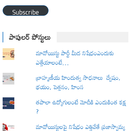
Address
Subscribe
పాపులర్ పోస్టులు
మావోయిస్టు పార్టీ మీద నిషేధంఎందుకు
ఎత్తేయాలంటే…
బ్రాహ్మణీయ హిందుత్వ సాధనాలు ద్వేషం,
భయం, పెత్తనం, హింస
త‌పాలా ఉద్యోగులంటే మోదీకి ఎందుకింత కక్ష
?
మావోయిస్టులపై నిషేధం ఎత్తివేతే ప్రజాస్వామ్య