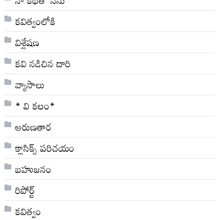
కవిత్వంలోకి
విశ్లేషణ
కవి నడిచిన దారి
వ్యాసాలు
* వి క‌లం*
అరుణతార
క్లాసిక్స్ ప‌రిచ‌యం
బహుజనం
రిపోర్ట్
కవిత్వం