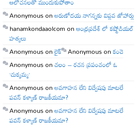
ఆలోచనలతో ముందుకుపోతాం
Anonymous
on
అరుణోదయ నాగన్నకు విప్లవ జోహార్లు
hanamkondaaolcom
on
ఆంధ్రప్రదేశ్ లో కష్టోడియల్
హత్యలు
Anonymous
on
లైక్
Anonymous
on
కంచె
Anonymous
on
చలం – రచన ప్రపంచంలో ఓ
‘చుక్కమ్మ’
Anonymous
on
అవగాహన లేని విద్వేషపు మాటలే
పవన్ కళ్యాణ్ రాజకీయమా?
Anonymous
on
అవగాహన లేని విద్వేషపు మాటలే
పవన్ కళ్యాణ్ రాజకీయమా?