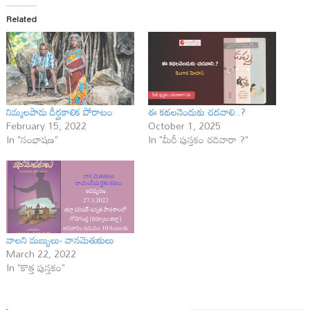
Related
నిమ్మలపాడు దీర్ఘకాలిక పోరాటం
ఈ కథలనెందుకు చదవాలి..?
February 15, 2022
October 1, 2025
In "సంభాషణ"
In "మీరీ పుస్తకం చదివారా ?"
వాలని మబ్బులు- వానమెతుకులు
March 22, 2022
In "కొత్త పుస్తకం"