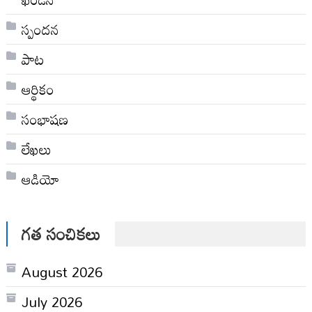
స్పందన
పాట
ఆర్థికం
సంభాషణ
లేఖలు
ఆడియో
గత సంచికలు
August 2026
July 2026