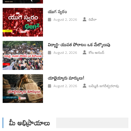
యుగ స్వ‌రం
August 2, 2026
రివేరా
విద్యార్థి- యువత పోరాటం ఒక మేల్కొలుపు
August 2, 2026
కోట ఆనంద్
యాభైయ్యారు మార్కులు!
August 2, 2026
బమ్మిడి జగదీశ్వరరావు
మీ అభిప్రాయాలు