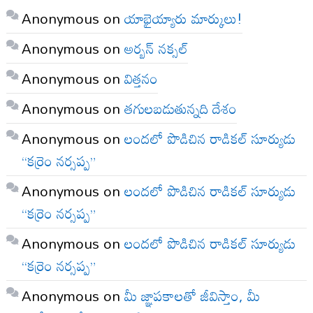
Anonymous
on
యాభైయ్యారు మార్కులు!
Anonymous
on
అర్బన్ నక్సల్
Anonymous
on
విత్తనం
Anonymous
on
తగులబడుతున్నది దేశం
Anonymous
on
లందలో పొడిచిన రాడికల్ సూర్యుడు
“కర్రెం నర్సప్ప”
Anonymous
on
లందలో పొడిచిన రాడికల్ సూర్యుడు
“కర్రెం నర్సప్ప”
Anonymous
on
లందలో పొడిచిన రాడికల్ సూర్యుడు
“కర్రెం నర్సప్ప”
Anonymous
on
మీ జ్ఞాపకాలతో జీవిస్తాం, మీ