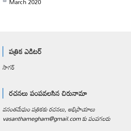
March 2020
పత్రిక ఎడిటర్
సాగర్
రచనలు పంపవలసిన చిరునామా
వసంతమేఘం పత్రికకు రచనలు, అభిప్రాయాలు
vasanthamegham@gmail.com కు పంపగలరు