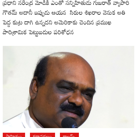
ప్రధాని నరేంద్ర మోడీకి ఎంతో సన్నిహితుడు గుజరాత్‌ వ్యాపారి
గౌతమ్‌ అదానీ ఇప్పుడు ఆయన సిరుల శిఖరాల వెనుక అతి
పెద్ద కుట్ర దాగి ఉన్నదని అమెరికాకు చెందిన ప్రముఖ
పారిశ్రామిక పెట్టుబడుల పరిశోధన
సాహిత్యం
కథావరణం
కాలమ్స్