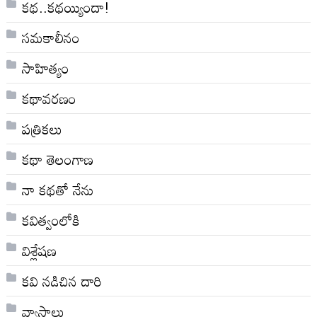
కథ..కథయ్యిందా!
సమకాలీనం
సాహిత్యం
కథావరణం
పత్రికలు
కథా తెలంగాణ
నా క‌థ‌తో నేను
కవిత్వంలోకి
విశ్లేషణ
కవి నడిచిన దారి
వ్యాసాలు