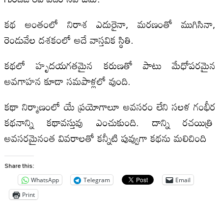
కథ అంతంలో నిరాశ ఎదురైనా, మరణంతో ముగిసినా,
రెండువేల దశకంలో అదే వాస్తవిక స్థితి.
కథలో హృదయగతమైన కరుణతో పాటు మేధోపరమైన
అవగాహన కూడా సమపాళ్లలో వుంది.
కథా నిర్మాణంలో యే ప్రయోగాలూ అవసరం లేని సలళ గంభీర
కథనాన్ని కథావస్తువు ఎంచుకుంది. దాన్ని రచయిత్రి
అవసరమైనంత వివరాలతో కన్నీటి పువ్వుగా కథను మలిచింది
Share this:
WhatsApp
Telegram
Email
Print