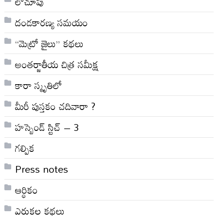
లోచూపు
దండకారణ్య సమయం
“మెట్రో జైలు” కథలు
అంతర్జాతీయ చిత్ర సమీక్ష
కారా స్మృతిలో
మీరీ పుస్తకం చదివారా ?
హస్బెండ్ స్టిచ్ – 3
గల్పిక
Press notes
ఆర్ధికం
ఎరుకల కథలు