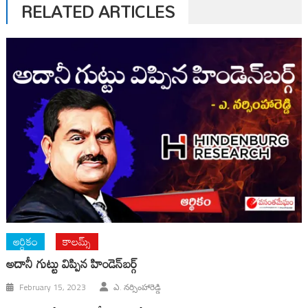
RELATED ARTICLES
ఆర్ధికం
కాలమ్స్
అదానీ గుట్టు విప్పిన హిండెన్‌బర్గ్‌
February 15, 2023
ఎ. నర్సింహారెడ్డి