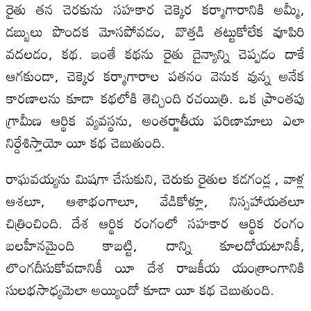
రైతు తన చెరకును సహకార చెక్కెర కర్మాగారానికి అమ్మీ,
డబ్బులు పొందక మోసపోవడం, వొత్తడి తట్టుకోలేక వూపిరి
వదలడం, కథ. ఇంతే కథను రైతు దైన్యాన్ని చెప్పడం దాకే
ఆగకుండా, చెక్కెర కర్మాగారాల పతనం వెనుక వున్న అనేక
కారణాలను కూడా కథలోకి తెచ్చింది రచయిత్రి. ఒక ప్రాంతపు
గ్రామీణ ఆర్థిక వ్యవస్థను, అంతర్జాతీయ పరిణామాలు ఎలా
నిర్దేశిస్తాయో యీ కథ చెబుతుంది.
రాఘవయ్యను మిషగా చేసుకుని, చెరుకు రైతుల కడగండ్ల , వాళ్ల
ఆశలూ, ఆశాభంగాలూ, వేడికోళ్లూ, నిస్సహాయతలూ
చిత్రించింది. దేశ ఆర్థిక రంగంలో సహకార ఆర్థిక రంగం
బలహీనమైంది కాబట్టి, దాన్ని కూలదోయటానికీ,
లొంగదీసుకోవడానికీ యీ దేశ రాజకీయ యంత్రాంగానికి
సులభసాధ్యమెలా అయ్యిందో కూడా యీ కథ చెబుతుంది.