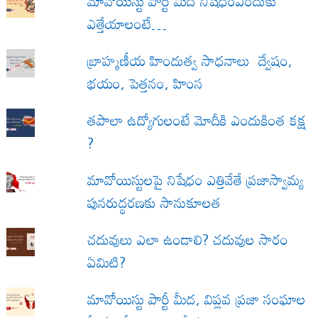
మావోయిస్టు పార్టీ మీద నిషేధంఎందుకు
ఎత్తేయాలంటే…
బ్రాహ్మణీయ హిందుత్వ సాధనాలు ద్వేషం,
భయం, పెత్తనం, హింస
త‌పాలా ఉద్యోగులంటే మోదీకి ఎందుకింత కక్ష
?
మావోయిస్టులపై నిషేధం ఎత్తివేతే ప్రజాస్వామ్య
పునరుద్ధరణకు సానుకూలత
చదువులు ఎలా ఉండాలి? చదువుల సారం
ఏమిటి?
మావోయిస్టు పార్టీ మీద, విప్లవ ప్రజా సంఘాల