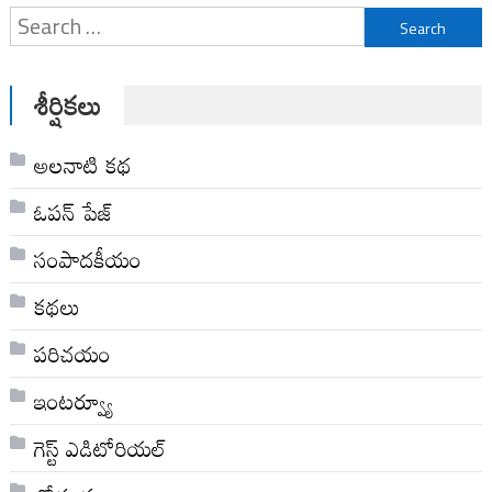
Search
for:
శీర్షికలు
అల‌నాటి క‌థ‌
ఓపన్ పేజ్
సంపాదకీయం
కథలు
పరిచయం
ఇంటర్వ్యూ
గెస్ట్ ఎడిటోరియల్