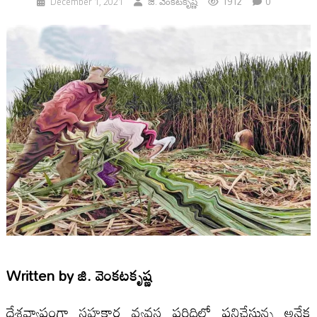
1912
0
December 1, 2021
జి. వెంక‌ట‌కృష్ణ‌
Written by
జి. వెంక‌ట‌కృష్ణ‌
దేశవ్యాప్తంగా సహకార వ్యవస్థ పరిధిలో పనిచేస్తున్న అనేక