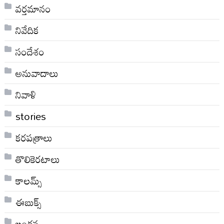
వర్తమానం
నివేదిక
సందేశం
అనువాదాలు
నివాళి
stories
కరపత్రాలు
తొలికెరటాలు
కాలమ్స్
ఈబుక్స్
ఖండన