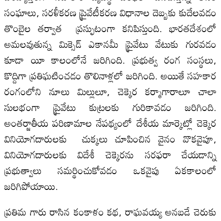
సంఘాలు, సరళీకరణ ప్రైవేటీకరణ విధానాల దెబ్బకు కుదేలవడం
తొంబైల తర్వాత ప్రస్ఫుటంగా కనిపిస్తుంది. భారతదేశంలో
అమలవుతున్న మిక్సెడ్ ఎకానమీ ప్రైవేటు వేటుకు గురవడం
కూడా యీ కాలంలోనే జరిగింది. ప్రభుత్వ రంగ సంస్థలు,
కొద్దిగా ప్రతిఘటించడం తొలినాళ్లలో జరిగింది. అయితే సహకార
రంగంలోని నూలు మిల్లులూ, చెక్కెర కర్మాగారాలూ చాలా
సులభంగా ప్రైవేటు కుట్రలకు గురికావడం జరిగింది.
అంతర్జాతీయ పరిణామాల నేపథ్యంలో దేశీయ మార్కెట్లో చెక్కెర
వినియోగదారులకు చుక్కలు చూపించిన వైనం వొకవైపూ,
వినియోగదారులకు విదేశీ చెక్కెరను సరఫరా చేయడాన్ని
ప్రభుత్వాలు సమర్థించుకోవడం ఒకవైపు ఏకకాలంలో
జరిగిపోయాయి.
ప్రతిమ గారు రాసిన కంకాళం కథ, రాఘవయ్య అనబడే చెరుకు