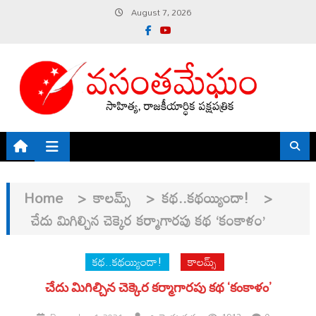
Skip
August 7, 2026
to
content
Home
>
కాలమ్స్
>
కథ..కథయ్యిందా!
>
చేదు మిగిల్చిన చెక్కెర కర్మాగారపు కథ ‘కంకాళం’
కథ..కథయ్యిందా!
కాలమ్స్
చేదు మిగిల్చిన చెక్కెర కర్మాగారపు కథ ‘కంకాళం’