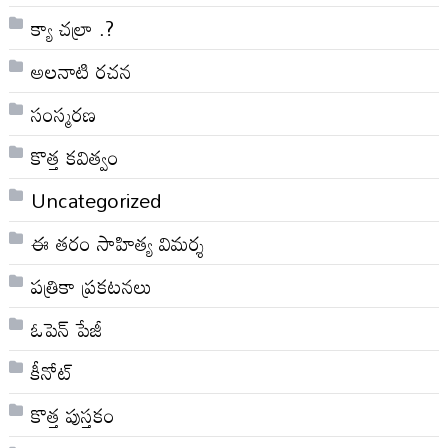
క్యా చల్రా .?
అలనాటి రచన
సంస్మరణ
కొత్త కవిత్వం
Uncategorized
ఈ తరం సాహిత్య విమర్శ
పత్రికా ప్రకటనలు
ఓపెన్ పేజీ
కీనోట్
కొత్త పుస్తకం