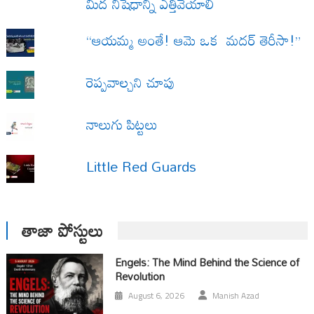
మీద నిషేధాన్ని ఎత్తివేయాలి
“ఆయమ్మ అంతే! ఆమె ఒక మదర్ తెరీసా!”
రెప్పవాల్చని చూపు
నాలుగు పిట్టలు
Little Red Guards
తాజా పోస్టులు
Engels: The Mind Behind the Science of
Revolution
August 6, 2026
Manish Azad