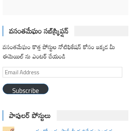
వసంతమేఘం సబ్‌స్క్రిప్షన్
వసంతమేఘం కొత్త పోస్టుల నోటిఫికేషన్ కోసం ఇక్కడ మీ
ఈమెయిల్ ను ఎంటర్ చేయండి
Email
Address
Subscribe
పాపులర్ పోస్టులు