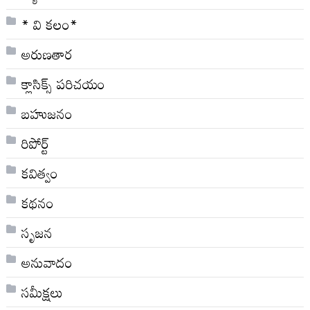
* వి క‌లం*
అరుణతార
క్లాసిక్స్ ప‌రిచ‌యం
బహుజనం
రిపోర్ట్
కవిత్వం
కథనం
సృజన
అనువాదం
సమీక్షలు