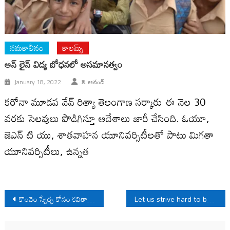
సమకాలీనం
కాలమ్స్
ఆన్ లైన్ విద్య బోధనలో అసమానత్వం
January 18, 2022
కె. ఆనంద్
కరోనా మూడవ వేవ్ రిత్యా తెలంగాణ సర్కారు ఈ నెల 30
వరకు సెలవులు పొడిగిస్తూ ఆదేశాలు జారీ చేసింది. ఓయూ,
జెఎన్ టి యు, శాతవాహన యూనివర్సిటీలతో పాటు మిగతా
యూనివర్సిటీలు, ఉన్నత
Post
కొంచెం స్వేచ్ఛ కోసం క‌వితాలాప‌న
Let us strive hard to bury the Patriarchy for women emancipation.
navigation