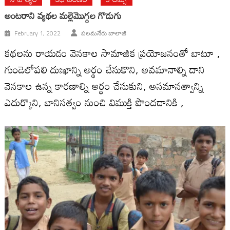
అంట‌రాని వ్య‌థ‌ల మ‌ల్లెమొగ్గ‌ల గొడుగు
February 1, 2022
పలమనేరు బాలాజీ
కథలను రాయడం వెనకాల సామాజిక ప్రయోజనంతో బాటూ ,
గుండెలోపలి దుఃఖాన్ని అర్థం చేసుకొని, అవమానాల్ని దాని
వెనకాల ఉన్న కారణాల్ని అర్థం చేసుకుని, అసమానత్వాన్ని
ఎదుర్కొని, బానిసత్వం నుంచి విముక్తి పొందడానికి ,