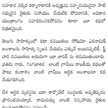
సహకార చెక్కెర కర్మాగారానికి అధ్యక్షుడు సహృదయుడైనా సాటి
సభ్యుడైన రైతుకు సహాయం చేయలేక పోవడానికి, అధికార
యంత్రాంగం సహకరించకపోవడం కూడా యీ కథలో
చిత్రితమైంది.
తెలుగు సాహిత్యంలో కథా రచయితలు సోషియో ఎకనామిక్
అంశాలను సాహిత్య సృజన చేయడం ఎక్కువే అయినప్పటికీ, స్త్రీ
వాద రచయితలు అరుదుగా యీ జానర్ ను తడుముతుంటారు.
ప్రతిమ గారు, గంగజాతర లాంటి గ్రామీణ రాజకీయ కథలతో
పాటు కంకాళం లాంటి గ్రామీణ ఆర్థిక అంశాలనూ కథ
చేయగలిగింది.
దేశ ఆర్థిక వ్యవస్థను బడా కార్పొరేట్ సంస్థలకు అప్పజెప్పడం
ప్రారంభమయ్యాక, రాఘవయ్య లాంటి నిస్సహాయ రైతుల
గుండెజారిపోవడం సహజమే.