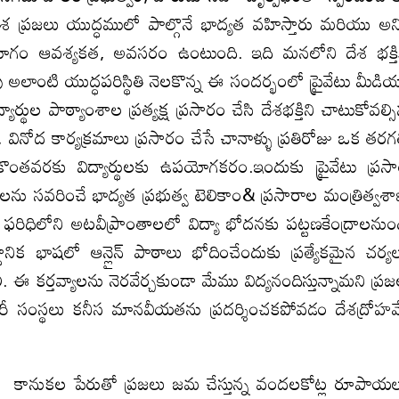
 ప్రజలు యుద్ధములో పాల్గొనే భాద్యత వహిస్తారు మరియు అన్
నియోగం ఆవశ్యకత, అవసరం ఉంటుంది. ఇది మనలోని దేశ భక్తి
ాంటి యుద్ధపరిస్థితి నెలకొన్న ఈ సందర్భంలో ప్రైవేటు మీడి
ర్థుల పాఠ్యాంశాల ప్రత్యక్ష ప్రసారం చేసి దేశభక్తిని చాటుకోవల్స
్ , వినోద కార్యక్రమాలు ప్రసారం చేసే చానాళ్ళు ప్రతిరోజు ఒక తరగ
 కొంతవరకు విద్యార్థులకు ఉపయోగకరం.ఇందుకు ప్రైవేటు ప్రస
ు సవరించే భాద్యత ప్రభుత్వ టెలికాం& ప్రసారాల మంత్రిత్వశ
ూల్డ్ ఫరిధిలోని అటవీప్రాంతాలలో విద్యా భోదనకు పట్టణకేంద్రాలనుం
్థానిక భాషలో ఆన్లైన్ పాఠాలు భోదించేందుకు ప్రత్యేకమైన చర్య
ి. ఈ కర్తవ్యాలను నెరవేర్చకుండా మేము విద్యనందిస్తున్నామని ప్ర
ుబడిదారీ సంస్థలు కనీస మానవీయతను ప్రదర్శించకపోవడం దేశద్రోహ
 కానుకల పేరుతో ప్రజలు జమ చేస్తున్న వందలకోట్ల రూపాయ