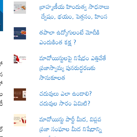
బ్రాహ్మణీయ హిందుత్వ సాధనాలు
ద్వేషం, భయం, పెత్తనం, హింస
త‌పాలా ఉద్యోగులంటే మోదీకి
ఎందుకింత కక్ష ?
మావోయిస్టులపై నిషేధం ఎత్తివేతే
లో
ప్రజాస్వామ్య పునరుద్ధరణకు
దన
సానుకూలత
లో
చదువులు ఎలా ఉండాలి?
ేల
చదువుల సారం ఏమిటి?
టీ
మావోయిస్టు పార్టీ మీద, విప్లవ
ప్రజా సంఘాల మీద నిషేధాన్ని
ల్