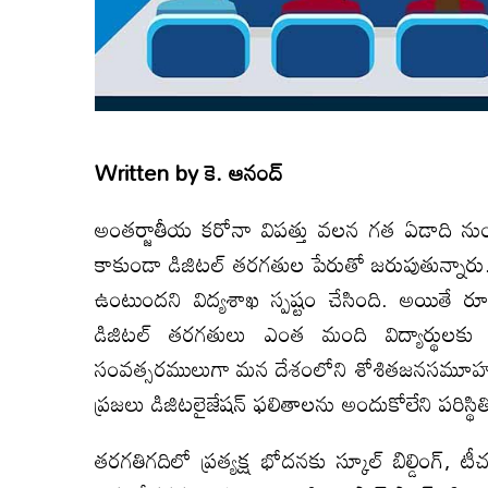
Written by
కె. ఆనంద్
అంతర్జాతీయ కరోనా విపత్తు వలన గత ఏడాది నుండి 
కాకుండా డిజిటల్ తరగతుల పేరుతో జరుపుతున్నా
ఉంటుందని విద్యశాఖ స్పష్టం చేసింది. అయితే ర
డిజిటల్ తరగతులు ఎంత మంది విద్యార్థులకు అ
సంవత్సరములుగా మన దేశంలోని శోశితజనసమూహౕలప
ప్రజలు డిజిటలైజేషన్ ఫలితాలను అందుకోలేని పరిస్థిత
తరగతిగదిలో ప్రత్యక్ష భోదనకు స్కూల్ బిల్డింగ్, ట