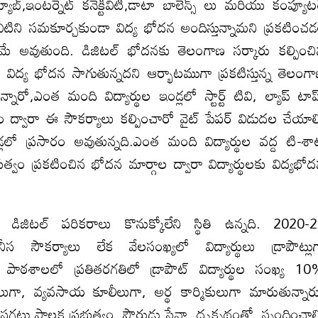
టివి,ట్యాబ్,ఇంటర్నెట్ కనెక్టివిటీ,డాటా బాలెన్స్ లు మరియు కంప్యూట
ు వీటిని సమకూర్చకుండా విద్య భోదన అందిస్తున్నామని ప్రకటించ
టమే అవుతుంది. డిజిటల్ భోదనకు తెలంగాణ సర్కారు కల్పించ
 విద్య భోదన సాగుతున్నదని ఆర్భాటముగా ప్రకటిస్తున్న తెలంగ
ారో,ఎంత మంది విద్యార్థుల ఇండ్లలో స్టార్ట్ టివి, ల్యాప్ టాప
ం ద్వారా ఈ సౌకర్యాలు కల్పించారో వైట్ పేపర్ విడుదల చేయాల
లలో ప్రసారం అవుతున్నది.ఎంత మంది విద్యార్థుల వద్ద టి-శా
త్వం ప్రకటించిన భోదన మార్గాల ద్వారా విద్యార్థులకు విద్యభో
లు డిజిటల్ పరికరాలు కొనుక్కోలేని స్థితి ఉన్నది. 2020-
 సౌకర్యాలు లేక వేలసంఖ్యలో విద్యార్థులు డ్రాపౌట్లు
ల పాఠశాలలో ప్రతితరగతిలో డ్రాపౌట్ విద్యార్థుల సంఖ్య 1
ులుగా, వ్యవసాయ కూలీలుగా, అర్థ కార్మికులుగా మారుతున్నార
సగటు పాలక ప్రభుత్వం, పౌరుడు సేవా దృక్పథంతో స్పందించాల