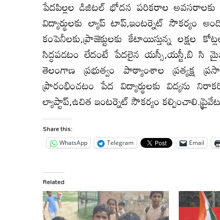
పేదపిల్లల డిజిటల్ భోదన పరికరాల అవసరాలకు విన
విద్యార్థులకు ల్యాప్ టాప్,ఇంటర్నెట్ సౌకర్యం
కంపెనీలకు,ప్రాజెక్టులకు కేటాయిస్తున్న లక్షల
సిద్ధపడటం లేదంటే పేదలైన యస్సీ,యస్టీ,బి సి మైనా
తెలంగాణ ప్రభుత్వం పాఠ్యాంశాల ప్రత్యక్ష ప్ర
ప్రారంభించటం పేద విద్యార్థులకు విద్యను నిరాక
ల్యాప్టాప్,ఉచిత ఇంటర్నెట్ సౌకర్యం కల్పించాలి.ప్రైవే
Share this:
WhatsApp
Telegram
Email
Related