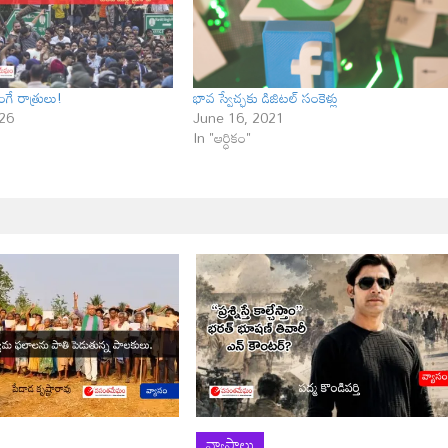
గే రాత్రులు!
భావ స్వేచ్ఛ‌కు డిజిటల్ సంకెళ్లు
26
June 16, 2021
In "ఆర్ధికం"
వ్యాసాలు