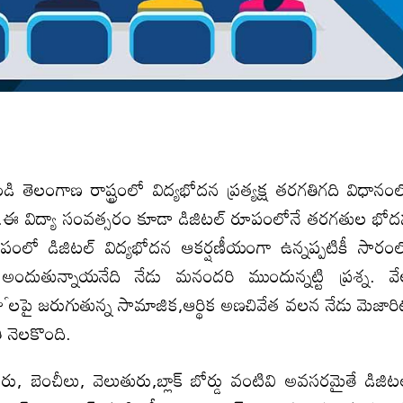
తెలంగాణ రాష్ట్రంలో విద్యభోదన ప్రత్యక్ష తరగతిగది విధానం
రు.ఈ విద్యా సంవత్సరం కూడా డిజిటల్ రూపంలోనే తరగతుల భో
ూపంలో డిజిటల్ విద్యభోదన ఆకర్షణీయంగా ఉన్నప్పటికీ సారం
ందుతున్నాయనేది నేడు మనందరి ముందున్నట్టి ప్రశ్న. వ
ై జరుగుతున్న సామాజిక,ఆర్థిక అణచివేత వలన నేడు మెజారి
ి నెలకొంది.
ీచరు, బెంచీలు, వెలుతురు,బ్లాక్ బోర్డు వంటివి అవసరమైతే డిజిట