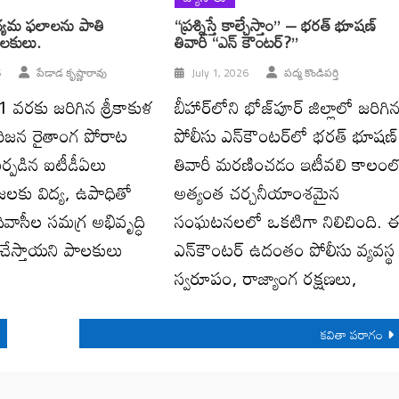
ద్యమ ఫలాలను పాతి
“ప్రశ్నిస్తే కాల్చేస్తాం” – భరత్ భూషణ్
ాలకులు.
తివారీ “ఎన్ కౌంటర్?”
6
పేడాడ కృష్ణారావు
July 1, 2026
పద్మ కొండిపర్తి
వరకు జరిగిన శ్రీకాకుళ
బీహార్‌లోని భోజ్‌పూర్ జిల్లాలో జరిగి
ిజన రైతాంగ పోరాట
పోలీసు ఎన్‌కౌంటర్‌లో భరత్ భూషణ్
ర్పడిన ఐటీడీఏలు
తివారీ మరణించడం ఇటీవలి కాలంల
రజలకు విద్య, ఉపాధితో
అత్యంత చర్చనీయాంశమైన
వాసీల సమగ్ర అభివృద్ధి
సంఘటనలలో ఒకటిగా నిలిచింది. 
చేస్తాయని పాలకులు
ఎన్‌కౌంటర్‌ ఉదంతం పోలీసు వ్యవస్థ
స్వరూపం, రాజ్యాంగ రక్షణలు,
కవితా పరాగం