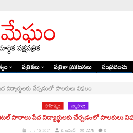
్యం
పత్రికలు
పత్రికా ప్రకటనలు
సంప్రదించు
ేద విద్యార్థులకు చేర్చడంలో పాలకులు విఫలం
సాహిత్యం
వ్యాసాలు
ిటల్ పాఠాలు పేద విద్యార్థులకు చేర్చడంలో పాలకులు వ
2278
0
June 16, 2021
కె. ఆనంద్