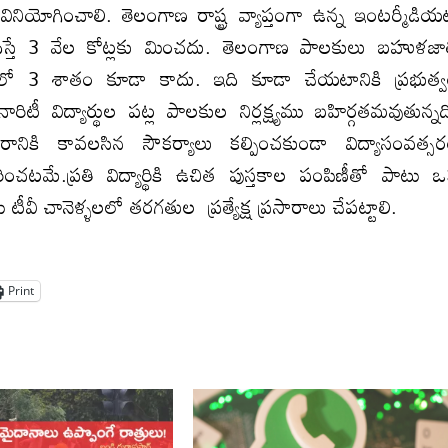
ియోగించాలి. తెలంగాణ రాష్ట్ర వ్యాప్తంగా ఉన్న ఇంటర్మీడియ
 అందిస్తే 3 వేల కోట్లకు మించదు. తెలంగాణ పాలకులు బహుళజా
 కోట్లలో 3 శాతం కూడా కాదు. ఇది కూడా చేయటానికి ప్రభుత్
రిటీ విద్యార్థుల పట్ల పాలకుల నిర్లక్ష్యము బహిర్గతమవుతున్నద
సారానికి కావలసిన సౌకర్యాలు కల్పించకుండా విద్యాసంవత్స
రించటమే.ప్రతి విద్యార్థికి ఉచిత పుస్తకాల పంపిణీతో పాటు 
టు టీవీ చానెళ్ళలలో తరగతుల ప్రత్యేక్ష ప్రసారాలు చేపట్టాలి.
Print