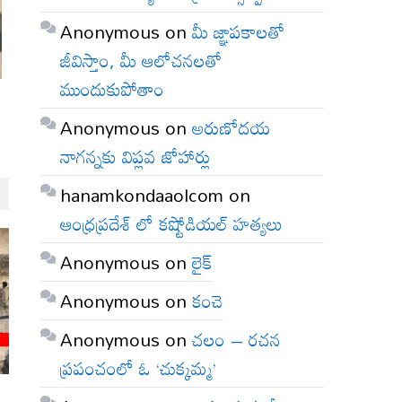
Anonymous
on
మీ జ్ఞాపకాలతో
జీవిస్తాం, మీ ఆలోచనలతో
ముందుకుపోతాం
Anonymous
on
అరుణోదయ
నాగన్నకు విప్లవ జోహార్లు
hanamkondaaolcom
on
ఆంధ్రప్రదేశ్ లో కష్టోడియల్ హత్యలు
Anonymous
on
లైక్
Anonymous
on
కంచె
Anonymous
on
చలం – రచన
ప్రపంచంలో ఓ ‘చుక్కమ్మ’