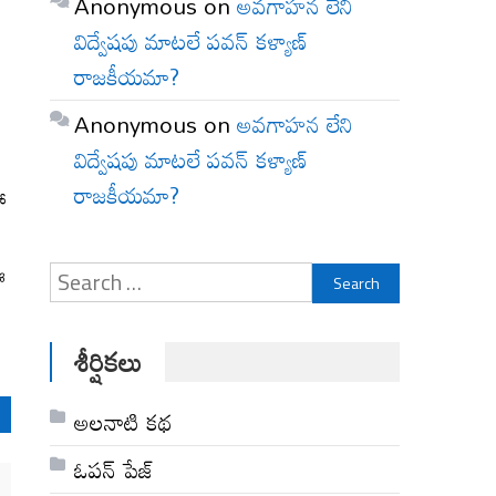
Anonymous
on
అవగాహన లేని
విద్వేషపు మాటలే పవన్ కళ్యాణ్
రాజకీయమా?
Anonymous
on
అవగాహన లేని
న
విద్వేషపు మాటలే పవన్ కళ్యాణ్
రాజకీయమా?
ో
ఈ
Search
for:
శీర్షికలు
అల‌నాటి క‌థ‌
ఓపన్ పేజ్