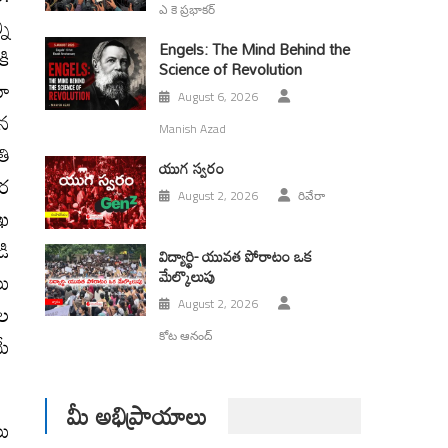
ఎ కె ప్రభాకర్
ని
Engels: The Mind Behind the
కి
Science of Revolution
యా
August 6, 2026
ిన
Manish Azad
తి
యుగ స్వ‌రం
ార
August 2, 2026
రివేరా
ాఖ
డి
విద్యార్థి- యువత పోరాటం ఒక
మేల్కొలుపు
లు
August 2, 2026
జల
కోట ఆనంద్
మే
మీ అభిప్రాయాలు
లు