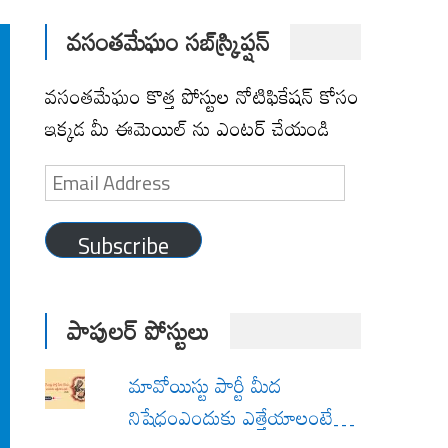
వసంతమేఘం సబ్‌స్క్రిప్షన్
వసంతమేఘం కొత్త పోస్టుల నోటిఫికేషన్ కోసం
ఇక్కడ మీ ఈమెయిల్ ను ఎంటర్ చేయండి
Email
Address
Subscribe
పాపులర్ పోస్టులు
మావోయిస్టు పార్టీ మీద
నిషేధంఎందుకు ఎత్తేయాలంటే…