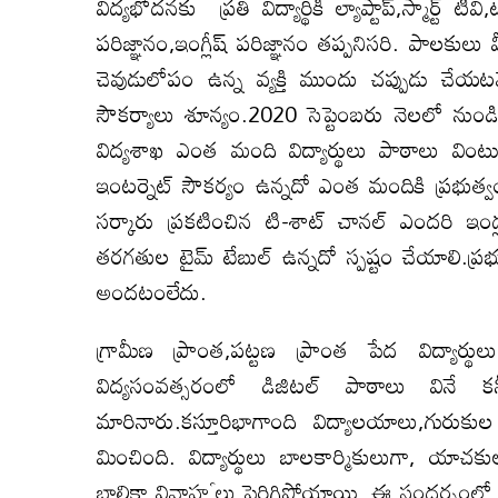
విద్యభోదనకు ప్రతి విద్యార్థికి ల్యాప్టాప్,స్మార్ట్ 
పరిజ్ఞానం,ఇంగ్లీష్ పరిజ్ఞానం తప్పనిసరి. పాలకుల
చెవుడులోపం ఉన్న వ్యక్తి ముందు చప్పుడు చేయ
సౌకర్యాలు శూన్యం.2020 సెప్టెంబరు నెలలో నుండి
విద్యశాఖ ఎంత మంది విద్యార్థులు పాఠాలు వింటున్న
ఇంటర్నెట్ సౌకర్యం ఉన్నదో ఎంత మందికి ప్రభుత్వ
సర్కారు ప్రకటించిన టి-శాట్ చానల్ ఎందరి ఇండ్
తరగతుల టైమ్ టేబుల్ ఉన్నదో స్పష్టం చేయాలి.ప్రభు
అందటంలేదు.
గ్రామీణ ప్రాంత,పట్టణ ప్రాంత పేద విద్యార్థు
విద్యసంవత్సరంలో డిజిటల్ పాఠాలు వినే కనీస
మారినారు.కస్తూరిభాగాంది విద్యాలయాలు,గురుకు
మించింది. విద్యార్థులు బాలకార్మికులుగా, యాచక
బాలికా వివాహౕలు పెరిగిపోయాయి. ఈ సందర్భంలో 