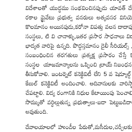
విదేశాలతో యుద్ధము సంభవించినప్పుడు యావత్ దేశ
రకాల ప్రైవేటు ప్రభుత్వ వనరులు అత్యవసర వి
కొలమానం అయినపుడు,కరోనా విపత్తు వలన దాదాపు అల
సంస్థలు, టి వి చానాళ్ళు,ఇతర ప్రసార సాధనాలు విద్యా
భాద్యత వారిపై ఉన్నది. పొద్దస్తమానం డైలీ సీరియల్స
సంబంధించిన తరగతులు ప్రత్యక్ష ప్రసారం చేస్తే
సంస్థల యాజమాన్యాలను ఒప్పించి ట్రాయ్ నిబంధనలన
తీసుకోవాలి. ఇంటర్నెట్ కనెక్టివిటీ లేని 5 వ షెడ్య
కేబుల్ కనెక్టివిటీ అందించాలి. ఆదివాసులకు వారిస
చేపట్టాలి. విద్య రంగానికి నిధుల కేటాయింపు పెంచాల
సొమ్ముతో వర్ధిల్లుతున్న ప్రభుత్వాలు-బడా పెట్ట
అవుతుంది.
దేవాలయాలలో హుండీల పేరుతో,మసీదుల,చర్చీలకు