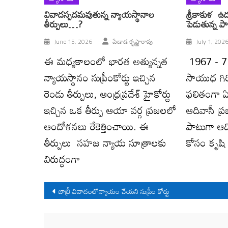
వివాదస్పదమవుతున్న న్యాయస్థానాల
శ్రీకాకుళ ఉ
తీర్పులు…?
పెడుతున్న ప
June 15, 2026
పేడాడ కృష్ణారావు
July 1, 202
ఈ మధ్యకాలంలో భారత అత్యున్నత
1967 - 71 
న్యాయస్థానం సుప్రీంకోర్టు ఇచ్చిన
సాయుధ గిర
రెండు తీర్పులు, ఆంధ్రప్రదేశ్ హైకోర్టు
ఫలితంగా ఏ
ఇచ్చిన ఒక తీర్పు ఆయా వర్గ ప్రజలలో
ఆదివాసీ ప్
ఆందోళనలు రేకెత్తించాయి. ఈ
పాటుగా ఆది
తీర్పులు సహజ న్యాయ సూత్రాలకు
కోసం కృషి 
విరుద్ధంగా
Post
బాబ్రీ వివాదంలోన్యాయం చేయని సుప్రీం కోర్టు
navigation