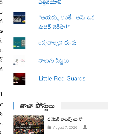
ఎత్తివేయాలి
ర్
డం
“ఆయమ్మ అంతే! ఆమె ఒక
ిన
మదర్ తెరీసా!”
ాణ
్,
రెప్పవాల్చని చూపు
ి.
ట్
నాలుగు పిట్టలు
దన
Little Red Guards
21
గా
తాజా పోస్టులు
0%
ద నేషన్ వాంట్స్ టు నో
ు.
August 7, 2026
ి.