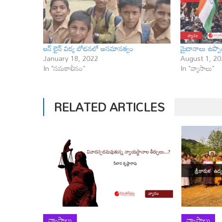
ఆన్ లైన్ విద్య బోధనలో అసమానత్వం
మైదానాలు ఉప్పొం
January 18, 2022
August 1, 20
In "సమకాలీనం"
In "వ్యాసాలు"
RELATED ARTICLES
వ్యాసాలు
వ్యాసాలు