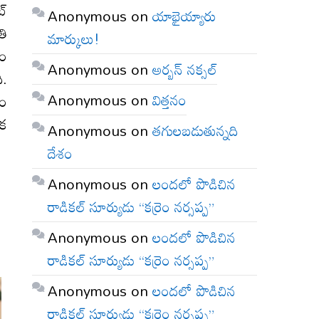
ట్
Anonymous
on
యాభైయ్యారు
తి
మార్కులు!
వం
Anonymous
on
అర్బన్ నక్సల్
ి.
Anonymous
on
విత్తనం
రం
ఒక
Anonymous
on
తగులబడుతున్నది
దేశం
Anonymous
on
లందలో పొడిచిన
రాడికల్ సూర్యుడు “కర్రెం నర్సప్ప”
Anonymous
on
లందలో పొడిచిన
రాడికల్ సూర్యుడు “కర్రెం నర్సప్ప”
Anonymous
on
లందలో పొడిచిన
రాడికల్ సూర్యుడు “కర్రెం నర్సప్ప”