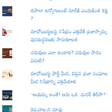
త‌పాలా ఉద్యోగులంటే మోదీకి ఎందుకింత కక్ష
?
మావోయిస్టులపై నిషేధం ఎత్తివేతే ప్రజాస్వామ్య
పునరుద్ధరణకు సానుకూలత
చదువులు ఎలా ఉండాలి? చదువుల సారం
ఏమిటి?
మావోయిస్టు పార్టీ మీద, విప్లవ ప్రజా సంఘాల
మీద నిషేధాన్ని ఎత్తివేయాలి
“ఆయమ్మ అంతే! ఆమె ఒక మదర్ తెరీసా!”
రెప్పవాల్చని చూపు