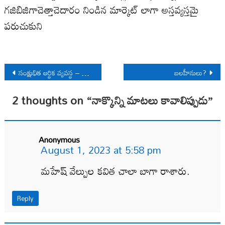
గజిబిజిగాచెత్తాచెదారం నిండిన మార్కెట్ లాగా అస్తవ్యస్తమై
పరుచుకుని
Post
సంక్షుభిత‌ ఆర్థిక వ్యవస్థ – సమస్యల వలయంలో ప్రజలు
బలహీనులు?
navigation
2 thoughts on “
నాక్కొన్ని మాటలు కావాలిప్పుడు
”
Anonymous
August 1, 2023 at 5:58 pm
మహేష్ వేల్పుల కవిత చాలా బాగా రాశారు.
Reply