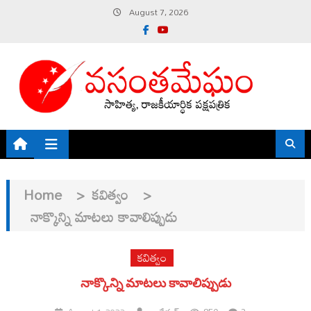
Skip
August 7, 2026
to
content
Home
>
కవిత్వం
>
నాక్కొన్ని మాటలు కావాలిప్పుడు
కవిత్వం
నాక్కొన్ని మాటలు కావాలిప్పుడు