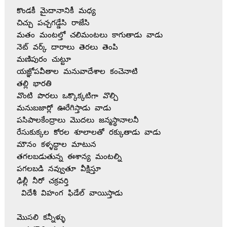
కొండకీ మైదానానికీ మధ్య

చిచ్చు పచ్చగడ్డేసి రాజేసి

మతం మంటల్తో చలిమంటలు కాగుతాడు వాడు

నెట్ వర్క్ దారాలు తెరలు తెంపి

మణిపురం చుట్టూ

యజ్ఞోపవీతాల మనువాదేశాల కంచెనాటి

తల్లి భారతి

వొంటి పొరలు ఒక్కొక్కటిగా వొల్చి

మనుబజార్లో ఊరేగిస్తాడు వాడు

పసిపాలకేంద్రాలు మొదలు జన్మస్థానాలనీ

రేసుకుక్కల కోరల శూలాలతో రక్కుతాడు వాడు

మౌనం కళ్ళద్దాల మాటున

తగలబడుతున్న ఈశాన్య మంటల్ని 

పగలబడి నవ్వుతూ వీక్షిస్తూ

ఢిల్లీ నీరో చక్రవర్తి

 విదేశీ విహంగ ఫిడేల్ వాయిస్తాడు

మొసలి కన్నీళ్ళు
