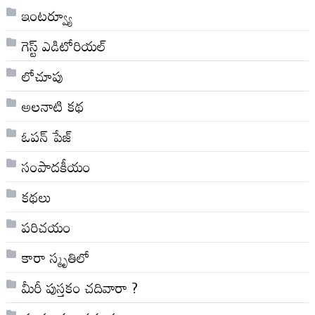
ఇంటర్వ్యూ
గెస్ట్ ఎడిటోరియల్
లోచూపు
అల‌నాటి క‌థ‌
ఓపన్ పేజ్
సంపాదకీయం
కథలు
పరిచయం
కారా స్మృతిలో
మీరీ పుస్తకం చదివారా ?