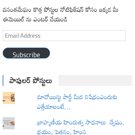
వసంతమేఘం కొత్త పోస్టుల నోటిఫికేషన్ కోసం ఇక్కడ మీ
ఈమెయిల్ ను ఎంటర్ చేయండి
Email
Address
Subscribe
పాపులర్ పోస్టులు
మావోయిస్టు పార్టీ మీద నిషేధంఎందుకు
ఎత్తేయాలంటే…
బ్రాహ్మణీయ హిందుత్వ సాధనాలు ద్వేషం,
భయం, పెత్తనం, హింస