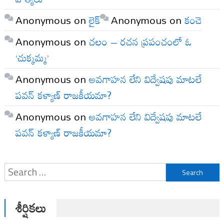
Anonymous
on
లైక్
Anonymous
on
కంచె
Anonymous
on
చలం – రచన ప్రపంచంలో ఓ
‘చుక్కమ్మ’
Anonymous
on
అవగాహన లేని విద్వేషపు మాటలే
పవన్ కళ్యాణ్ రాజకీయమా?
Anonymous
on
అవగాహన లేని విద్వేషపు మాటలే
పవన్ కళ్యాణ్ రాజకీయమా?
Search
for:
శీర్షికలు