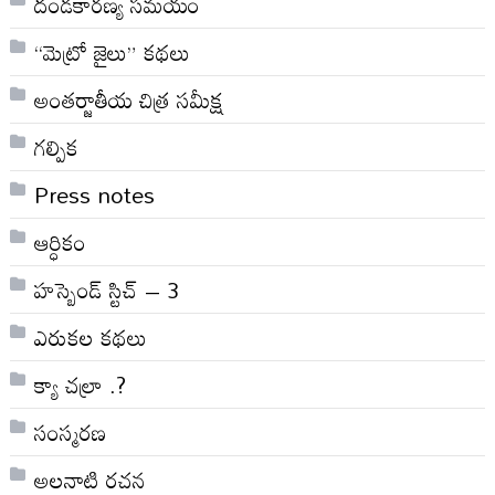
దండకారణ్య సమయం
“మెట్రో జైలు” కథలు
అంతర్జాతీయ చిత్ర సమీక్ష
గల్పిక
Press notes
ఆర్ధికం
హస్బెండ్ స్టిచ్ – 3
ఎరుకల కథలు
క్యా చల్రా .?
సంస్మరణ
అలనాటి రచన