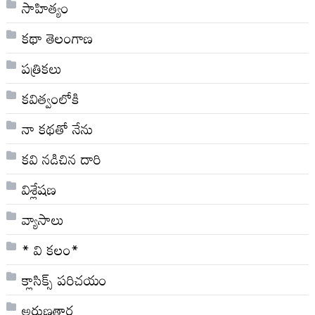
సాహిత్యం
కథా తెలంగాణ
పత్రికలు
కవిత్వంలోకి
నా క‌థ‌తో నేను
కవి నడిచిన దారి
విశ్లేషణ
వ్యాసాలు
* వి క‌లం*
క్లాసిక్స్ ప‌రిచ‌యం
అరుణతార