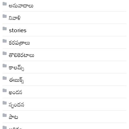
అనువాదాలు
నివాళి
stories
కరపత్రాలు
తొలికెరటాలు
కాలమ్స్
ఈబుక్స్
ఖండన
స్పందన
పాట
ఆర్థికం