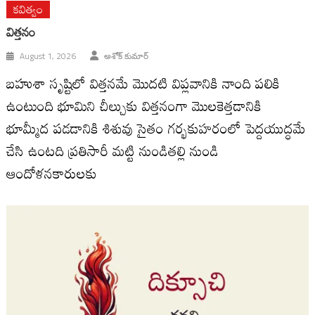
కవిత్వం
విత్తనం
August 1, 2026
అశోక్ కుమార్
బహుశా సృష్టిలో విత్తనమే మొదటి విప్లవానికి నాంది పలికి
ఉంటుంది భూమిని చీల్చుకు విత్తనంగా మొలకెత్తడానికి
భూమ్మీద పడడానికి శిశువు సైతం గర్భకుహరంలో పెద్దయుద్ధమే
చేసి ఉంటది ప్రతిసారీ మట్టి నుండితల్లి నుండి
ఆందోళనకారులకు