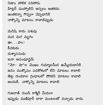
నిజాం పోలిక సరిపోదు

హిట్లర్ ముస్సోలిని అస్సలు అతకదు

ఇంతకన్నా గొప్పగా చెప్పడానికి

నాక్కొన్ని మాటలు కావాలిప్పుడు

మనిషి కాదు పశువు

మద మగ మృగం

ఊ...హు!

కీచకుడు

దుశ్శాసనుడు

ఐనా అసంపూర్ణమే

"మో- షా"ల మొఖం గుమ్మాలమీద ఉమ్మేయడానికి

జనం ముక్కోపం పదకోశంలో లేని మాటలు కావాలి

తిట్ల దండకాల గ్రంథాలలో దొరకని మాటలు కావాలి

అందుకే, నాక్కొన్ని మాటలు కావాలి

గుజరాత్ నుండి కాశ్మీర్ మీదుగా

ఇప్పుడు మణిపూర్ దాకా మంటలతో వచ్చాడు వాడు
