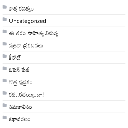
కొత్త కవిత్వం
Uncategorized
ఈ తరం సాహిత్య విమర్శ
పత్రికా ప్రకటనలు
కీనోట్
ఓపెన్ పేజీ
కొత్త పుస్తకం
కథ..కథయ్యిందా!
సమకాలీనం
కథావరణం