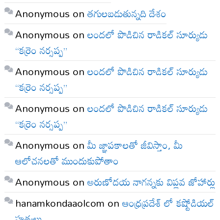
Anonymous
on
తగులబడుతున్నది దేశం
Anonymous
on
లందలో పొడిచిన రాడికల్ సూర్యుడు
“కర్రెం నర్సప్ప”
Anonymous
on
లందలో పొడిచిన రాడికల్ సూర్యుడు
“కర్రెం నర్సప్ప”
Anonymous
on
లందలో పొడిచిన రాడికల్ సూర్యుడు
“కర్రెం నర్సప్ప”
Anonymous
on
మీ జ్ఞాపకాలతో జీవిస్తాం, మీ
ఆలోచనలతో ముందుకుపోతాం
Anonymous
on
అరుణోదయ నాగన్నకు విప్లవ జోహార్లు
hanamkondaaolcom
on
ఆంధ్రప్రదేశ్ లో కష్టోడియల్
హత్యలు