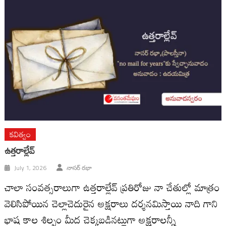
కవిత్వం
ఉత్తరాల్లేవ్
July 1, 2026
నాసర్ రభా
చాలా సంవత్సరాలుగా ఉత్తరాల్లేవ్ ప్రతిరోజు నా చేతుల్లో మాత్రం
వెలిసిపోయిన చెల్లాచెదురైన అక్షరాలు దర్శనమిస్తాయి నాది గాని
భాష కాల శిల్పం మీద చెక్కబడినట్లుగా అక్షరాలన్నీ