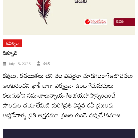
కవిత్వం
దిక్సూచి
July 15, 2026
కడలి
కవులు, రచయితలు లేని నేల ఎవరైనా చూడగలరా?ఆలోచనలు
అంకురించని ఖాళీ జాగా ఎక్కడైనా ఉందా?మనుషులు
కలుసుకోని సమాజాలున్నాయా?అభయహస్తాన్నందించే
పాలకుల భయాలేమిటి మరి?ప్రతి విప్లవ కవీ ప్రజలకు
ఆప్తుడేవాళ్ళ ప్రతి అక్షరమూ ప్రజల గుండె చప్పుడే!సమాజ