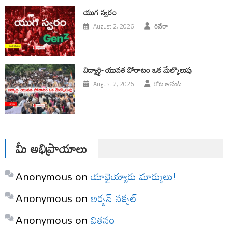
యుగ స్వ‌రం
August 2, 2026
రివేరా
విద్యార్థి- యువత పోరాటం ఒక మేల్కొలుపు
August 2, 2026
కోట ఆనంద్
మీ అభిప్రాయాలు
Anonymous
on
యాభైయ్యారు మార్కులు!
Anonymous
on
అర్బన్ నక్సల్
Anonymous
on
విత్తనం