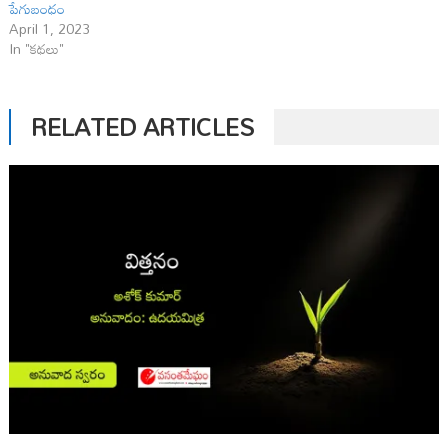
పేగుబంధం
April 1, 2023
In "కథలు"
RELATED ARTICLES