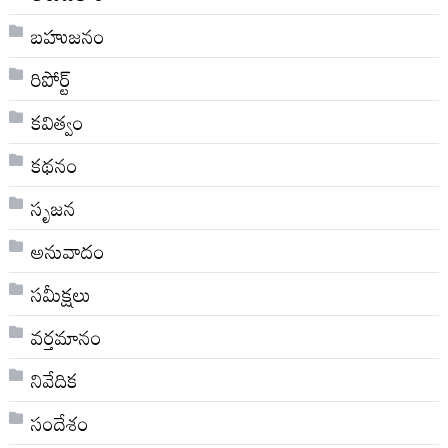
బహుజనం
రిపోర్ట్
కవిత్వం
కథనం
సృజన
అనువాదం
సమీక్షలు
వర్తమానం
నివేదిక
సందేశం