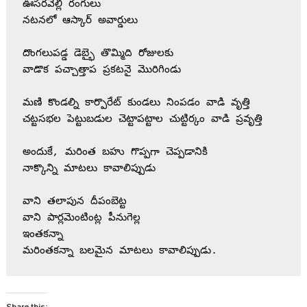
ఊసరవెల్లి రంగులు

నటనలో ఆస్కార్ అవార్డులు

దొంగలుపడ్డ డెబ్భై తొమ్మిది రోజులకు

వాడొక పచ్చాత్తాప ప్రకటనై మొరిగిండు

మణి కొండల్ని కార్పొరేట్ కుండలు నింపడం వాడి వృత్తి

చట్టసభల పెట్టుబడుల చెట్టాపట్టాల చుట్టిర్కం వాడి ప్రవృత్తి

అందుకే, మరింత బహు గొప్పగా చెప్పడానికి

నాక్కొన్ని మాటలు కావాలిప్పుడు

వాని తలాపున దీపంబెట్ట

వాని పార్లమెంటింట్ల పీనుగెల్ల

ఇంతకన్నా

Share this: