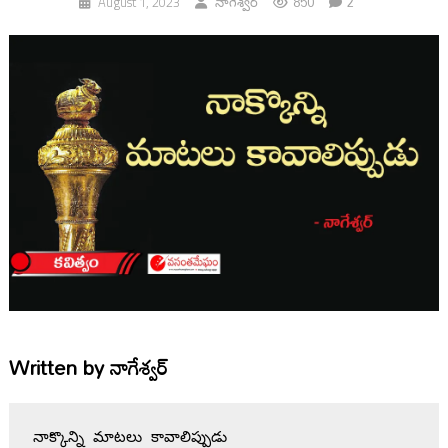
850
2
August 1, 2023
నాగేశ్వర్
Written by
నాగేశ్వర్
నాక్కొన్ని మాటలు కావాలిప్పుడు
