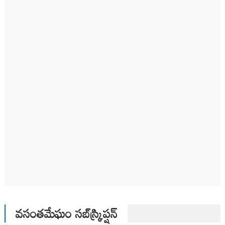
వసంతమేఘం సబ్‌స్క్రిప్షన్