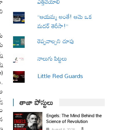
ఎత్తివేయాలి
డా
చి
“ఆయమ్మ అంతే! ఆమె ఒక
మదర్ తెరీసా!”
రు
రెప్పవాల్చని చూపు
చు
్న
నాలుగు పిట్టలు
నీ
e)
Little Red Guards
ు.
మల
్వ
తాజా పోస్టులు
సం
Engels: The Mind Behind the
ాన
Science of Revolution
రణ
August 6, 2026