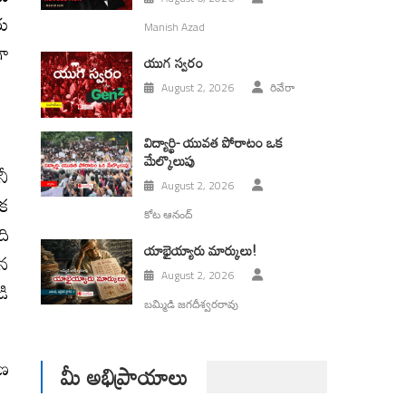
రు
Manish Azad
గా
యుగ స్వ‌రం
August 2, 2026
రివేరా
విద్యార్థి- యువత పోరాటం ఒక
మేల్కొలుపు
నీ
August 2, 2026
ిక
కోట ఆనంద్
ది
యాభైయ్యారు మార్కులు!
ాన
August 2, 2026
డి
బమ్మిడి జగదీశ్వరరావు
రణ
మీ అభిప్రాయాలు