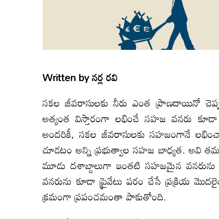
Written by
నర్ల రవి
సకల జీవరాసులకు నీరు ఎంత ప్రాణదాయినో చెప్ప
అత్యంత విస్తారంగా లభించే సహజ వనరు కూడా గ
అందరికీ, సకల జీవరాసులకు సహజంగానే లభించాల
చూడటం అన్ని ప్రభుత్వాల సహజ బాధ్యత. అవి తమ
మూడు దశాబ్దాలుగా ఇంతటి సహజమైన వనరును
వనరును కూడా ప్రైవేటు పరం చేసే ప్రక్రియ మొద
క్రమంగా ప్రపంచమంతా పాకుతోంది.