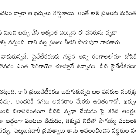
 పడటం ద్వారా ఆ ఖర్చులు తగ్గుతాయి. అంతే కాక ప్రజలకు మరిం
ి మించి ఖర్చు చేసి అత్యంత విలువైన ఈ వనరును వృధా
ంచాల్సి వస్తుంది. దాని వల్ల ప్రజలు నీటిని పొదుపుగా వాడతారు.
డుతున్నదే. ప్రైవేటీకరణకు గురైన అన్ని రంగాలలోనూ దోపిడ
రిపోవడం ఎంత పెరిగాయో చూస్తూనే ఉన్నాము. నీటి ప్రైవేటీకరణ
్తుంది. కానీ ప్రయివేటీకరణ జరుగుతున్నది జల వనరుల సంరక్
చవచ్చు. అందరికీ సగటు అవసరాల మేరకు ఉచితంగానో, ఖర్చ
 మించి విలాసవంతంగా నీటిని వృధా చేయడం పై కఠిన ఆంక్ష
ళికా బద్ధంగా పంటలు వేయడం, తక్కువ నీటితో సాగయ్యే పంటల
చ్చు. పెట్టుబడిదారీ ప్రభుత్వాలు తామే అవలంబించిన పద్ధతుల వల