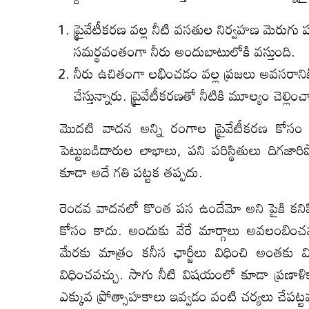
ప్రైవేటీకరణ వల్ల నీటి వసతుల నిర్వహణ మెరుగు
సమర్థవంతంగా నీరు అందుబాటులోకి వస్తుంది.
నీరు ఉచితంగా లభించడం వల్ల ప్రజలు అవసరానిక
చేస్తున్నారు. ప్రైవేటీకరణతో నీటికి మూల్యం చెల్లి
మొదటి వాదన అన్ని రంగాల ప్రైవేటీకరణ కోసం వా
పెట్టుబడిదారుల లాభాలు, పని పరిస్థితులు దిగజా
కూడా అదే గతి పట్టక తప్పదు.
రెండవ వాదనలో కొంత పస ఉందేమో అని పైకి కనిపిస
కోసం కాదు. అందుకు వేరే మార్గాలు అవలంబిం
మేరకు మాత్రం కనీస ఛార్జీలు విధించి అంతకు
విధించవచ్చు. సాగు నీటి విషయంలో కూడా ప్రణా
ఎక్కువ ప్రోత్సాహకాలు ఇవ్వడం వంటి చర్యలు చేపట్టవ