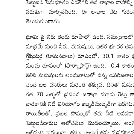
పెట్టుబడి పెనుభూతం ఎడతెగని తన లాభాల దాహాన్న
సరుకుగా మార్చివేసింది. ఈ లాభాల వేట గు
తెలుసుకుందాము.
భూమి పై నీరు రెండు రూపాల్లో ఉంది. సముద్రాలలో
మాత్రమే మంచి నీరు. మనుషులు, ఇతర భూచర జీవ
గ్లేషియర్ల (హిమనదాలు) రూపంలో, 30.1 శాతం 
మంచు రూపంలో (పార్మాఫ్రాస్ట్) ఉంది. 0.4 శాత
కలిసి మనుషులకు అందుబాటులో ఉన్న ఉపరిజలాల
చెందే జల వనరులు మరింత తక్కువ. దీనితో మను
గత 70 ఏళ్ళలో ప్రపంచ జనాభా మూడు రెట్లు కాగా
వాడకానికి నీటి వినియోగం ఇబ్బడిముబ్బడిగా పెరగటమే
రాయితీలతో, ప్రజల సొమ్ముతో తమ నీటి అవసరాల
పెట్టుబడిదారుల ఆలోచనలు మొదలయ్యాయి. అంత
అభివృద్ధి కారణంగా, తక్షణ లాభాలే తప్ప మనగలిగిన (