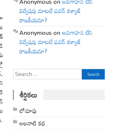
Anonymous
on
అవగాహన లేని
విద్వేషపు మాటలే పవన్ కళ్యాణ్
కూ
రాజకీయమా?
లు
Anonymous
on
అవగాహన లేని
క్
విద్వేషపు మాటలే పవన్ కళ్యాణ్
డి
రాజకీయమా?
ియ
లో
Search
్,
for:
ని
టి
శీర్షికలు
న్
లోచూపు
లు
ి.
అల‌నాటి క‌థ‌