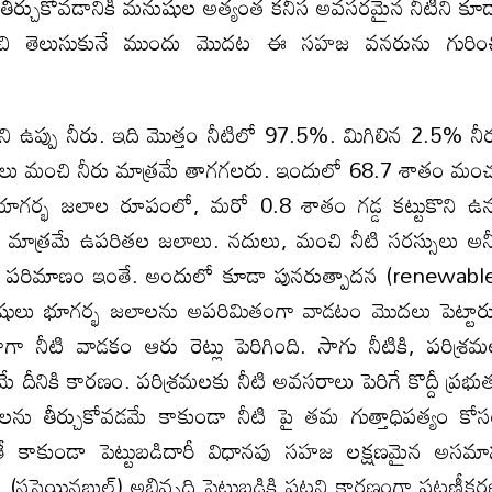
ి తీర్చుకోవడానికి మనుషుల అత్యంత కనీస అవసరమైన నీటిని కూ
రించి తెలుసుకునే ముందు మొదట ఈ సహజ వనరును గురిం
ని ఉప్పు నీరు. ఇది మొత్తం నీటిలో 97.5%. మిగిలిన 2.5% నీ
ులు మంచి నీరు మాత్రమే తాగగలరు. ఇందులో 68.7 శాతం మం
భూగర్భ జలాల రూపంలో, మరో 0.8 శాతం గడ్డ కట్టుకొని ఉన
ం మాత్రమే ఉపరితల జలాలు. నదులు, మంచి నీటి సరస్సులు అన్
 పరిమాణం ఇంతే. అందులో కూడా పునరుత్పాదన (renewabl
షులు భూగర్భ జలాలను అపరిమితంగా వాడటం మొదలు పెట్టార
 నీటి వాడకం ఆరు రెట్లు పెరిగింది. సాగు నీటికి, పరిశ్ర
 దీనికి కారణం. పరిశ్రమలకు నీటి అవసరాలు పెరిగే కొద్దీ ప్రభుత
ను తీర్చుకోవడమే కాకుండా నీటి పై తమ గుత్తాధిపత్యం కో
ే కాకుండా పెట్టుబడిదారీ విధానపు సహజ లక్షణమైన అసమ
సస్టెయినబుల్) అభివృద్ధి పెట్టుబడికి పట్టని కారణంగా పట్టణీక