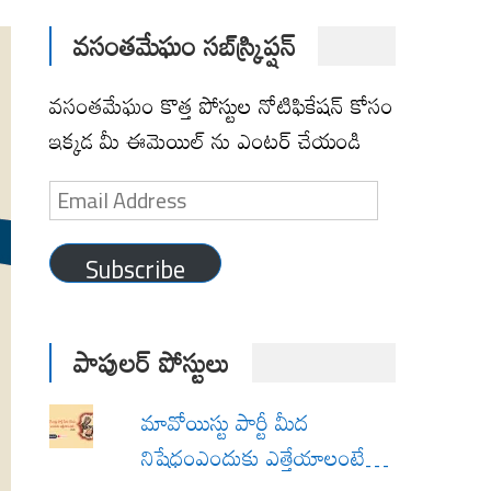
వసంతమేఘం సబ్‌స్క్రిప్షన్
వసంతమేఘం కొత్త పోస్టుల నోటిఫికేషన్ కోసం
ఇక్కడ మీ ఈమెయిల్ ను ఎంటర్ చేయండి
Email
Address
Subscribe
పాపులర్ పోస్టులు
మావోయిస్టు పార్టీ మీద
నిషేధంఎందుకు ఎత్తేయాలంటే…