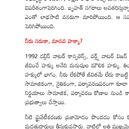
విపరీతంగాపెరిగింది. బృహత్ నగరాలు అవతరిస్తున్
ఎంతో లాభసాటి వనరుగా మారిపోయింది. ఆ సహజ
పెరిగిపోయింది.
నీరు సరుకా
,
మానవ హక్కా
?
1992 డబ్లిన్ వాటర్ కాన్ఫరెన్స్, వర్ల్డ్ వాటర్ విజ
జీవించే హక్కు అనేది మనుషుల మౌలిక హక్కు. తి
హక్కులో భాగం. నీరు లేకపోతే జీవితమే లేదు కాబట
సామాజికంగా, నైతికంగా, పర్యావరణపరంగా కూడా తప్ప
నిర్ణయాలు సామాజిక, పర్యావరణ కోణాల నుండి క
ప్రభుత్వాలు చేస్తాయి.
నీటి ప్రైవేటీకరణకు ప్రజామోదం పొందడం కోసం 
మద్దతుదారులు తీసుకువస్తారు. వాటిలో అతి ముఖ్యమై