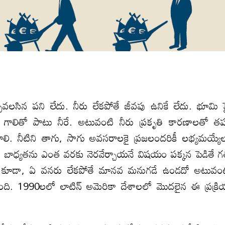
వలసిన పని లేదు. నీరు లేకపోతే జీవపు ఉనికే లేదు. భూమి 
ాలితో పాటు నీరే. అటువంటి నీరు ప్రకృతి కారణాలతో తప
ి. నీటిని తాగు, సాగు అవసరాలకై ప్రజలందరికీ లభ్యమయ్యే
 బాధ్యతను ఎంత వరకు నెరవేర్చాయనే విషయం పక్కన పెడితే 
 కూడా, ఏ వనరు లేకపోతే మానవ మనుగడే ఉండదో అటువం
లైంది. 1990లలో లాటిన్ అమెరికా దేశాలలో మొదలైన ఈ ప్రక్ర