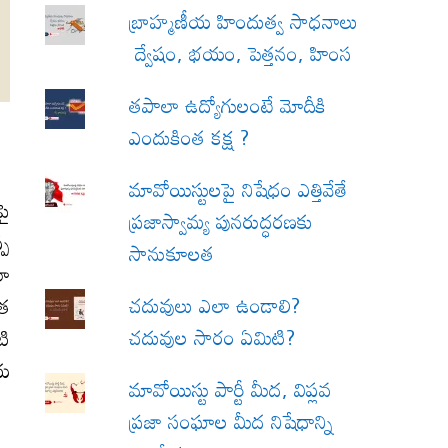
బ్రాహ్మణీయ హిందుత్వ సాధనాలు
ద్వేషం, భయం, పెత్తనం, హింస
త‌పాలా ఉద్యోగులంటే మోదీకి
ఎందుకింత కక్ష ?
మావోయిస్టులపై నిషేధం ఎత్తివేతే
పై
ప్రజాస్వామ్య పునరుద్ధరణకు
్ప
సానుకూలత
లా
చదువులు ఎలా ఉండాలి?
గత
చదువుల సారం ఏమిటి?
టి
ియ
మావోయిస్టు పార్టీ మీద, విప్లవ
ప్రజా సంఘాల మీద నిషేధాన్ని