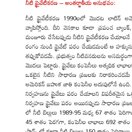
నీటి ప్రైవేటీకరణ – అంతర్జాతీయ అనుభవం:
నీటి ప్రైవేటీకరణ 1990లలో మొదట లాటిన్ అమెర
వ్యాపిస్తోంది. దీని వెనకాల కూడా ప్రపంచ బ్యాం
మంజూరు చేసేటప్పుడు నీటిని ప్రైవేటీకరణ చేయాలనే 
రంగం నుండి ప్రైవేట్ పరం చేయడమంటే ఆ హక్కున
తప్పుకోవడమే. ప్రభుత్వం నీటివనరులను అసమర్థంగా నిర్
మొదలు పెట్టారు. ప్రైవేటు కంపెనీలు అత్యధిక లాభ
ఒకటైన నీటిని సాధారణ ప్రజలకు నిరాకరించడమే
అమెరికన్ బహుళ జాతి కంపెనీల అదుపులోనే ఉంది. ఈ
నిర్వహణను ప్రైవేటు పరం చేయాలని విపరీతమైన 
నిర్వహణ ప్రైవేటు పరం అయినప్పుడు సాధారణ ప్రజల
లో నీటి బిల్లులు 1989-95 మధ్య 67 శాతం పెరిగాయ
45 శాతం పెరగగా, కంపెనీల లాభాలు 692 శాతం ప
ఫ్రాన్స్ లో కూడా నీటి బిల్లులు 150 శాతం పెరిగాయి.