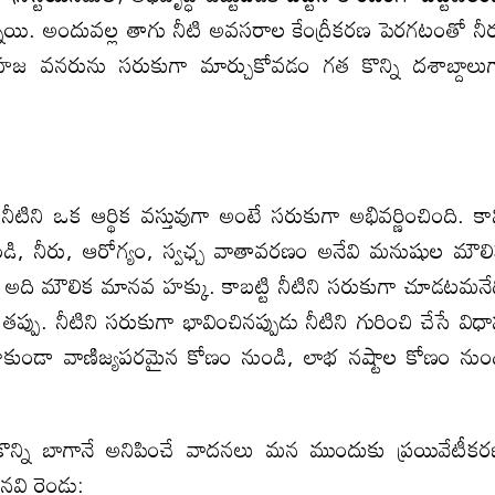
నాయి. అందువల్ల తాగు నీటి అవసరాల కేంద్రీకరణ పెరగటంతో నీ
 వనరును సరుకుగా మార్చుకోవడం గత కొన్ని దశాబ్దాలు
న్ నీటిని ఒక ఆర్థిక వస్తువుగా అంటే సరుకుగా అభివర్ణించింది. కా
ండి, నీరు, ఆరోగ్యం, స్వఛ్చ వాతావరణం అనేవి మనుషుల మౌల
్టి అది మౌలిక మానవ హక్కు. కాబట్టి నీటిని సరుకుగా చూడటమనే
ు. నీటిని సరుకుగా భావించినప్పుడు నీటిని గురించి చేసే విధ
ాకుండా వాణిజ్యపరమైన కోణం నుండి, లాభ నష్టాల కోణం నుం
కొన్ని బాగానే అనిపించే వాదనలు మన ముందుకు ప్రయివేటీక
నవి రెండు: