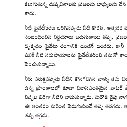
కలుగుతున్న దుష్ఫలితాలకు ప్రజలను బాధ్యులను చేసి
కాదు.
నీటి ప్రైవేటీకరణ జరిగినప్పుడు నీటి కొరత, అత్య
సంబంధించిన నిర్ణయాలు జరుగుతాయి తప్ప, ప్రజల
దృక్పథం ప్రైవేటు రంగానికి ఉండనే ఉండదు. కానీ
పబ్లిక్ నీటి సదుపాయాలను ప్రైవేటీకరించి తమతో కాంట
పెంచుతున్నాయి.
నీరు సరుకైనప్పుడు నీటిని కొనగలిగిన వాళ్ళు తమ వ
ఉన్న ప్రాంతాలలో కూడా విలాసవంతమైన వాటర్ పార్క
విచ్చల విడిగా నీటిని వాడుతున్నారు. మరొక వైపు తా
ఈ అంతరం మరింత పెరుగుతుందే తప్ప తరగదు. అత
తప్ప తగ్గదు.