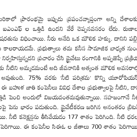
ికాలో ప్రారంభమై ఇప్పుడు ప్రపంచవ్యాప్తంగా అన్ని దేశాల
క్, ఐ‌ఎం‌ఎఫ్ ల ఒత్తిడి ఉందని వేరే చెప్పనవసరం లేదు. రుణా
షరతును విధించాయి. నీరు అనేది ఒక మౌలిక హక్కు. దానిని పబ్లి
ు కాలరాయడమే. ప్రభుత్వాలు తమ కనీస సామాజిక బాధ్యత నుం
వహిస్తున్నదని ప్రచారం చేసి ప్రైవేటు రంగానికి అప్పజెప్పే ప్రక్ర
ాలకు నీటిని అమ్మడమంటే అది జీవనానికి అత్యంత మౌలిక అవసరాల్
 అవుతుంది. 75% వరకు ‘నీటి పరిశ్రమ’ కొన్ని యూరోపియన
 బహుళ జాతి కంపెనీలు వివిధ దేశాల ప్రభుత్వాలపై నీటిని, దా
ఒత్తిడి పెంచి అందులో విజయవంతమవుతున్నాయి. సహజంగానే నీ
పై పెను భారం పడుతుంది. ప్రైవేటీకరణ జరిగిన అనంతరం బ్రిట
ి. నీటి కనెక్షన్లను తీసివేయడం 177 శాతం పెరిగింది. నీటి ధర
ెరిగాయి. ఈ కంపెనీల సి‌ఈ‌ఓ ల జీతాలు 700 శాతం పెరిగాయ