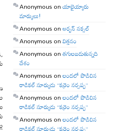
Anonymous
on
యాభైయ్యారు
త
మార్కులు!
Anonymous
on
అర్బన్ నక్సల్
Anonymous
on
విత్తనం
Anonymous
on
తగులబడుతున్నది
ీ,
దేశం
కు
Anonymous
on
లందలో పొడిచిన
రాడికల్ సూర్యుడు “కర్రెం నర్సప్ప”
షణ
Anonymous
on
లందలో పొడిచిన
ుల
రాడికల్ సూర్యుడు “కర్రెం నర్సప్ప”
లు
కు
Anonymous
on
లందలో పొడిచిన
్ల
రాడికల్ సూర్యుడు “కర్రెం నర్సప్ప”