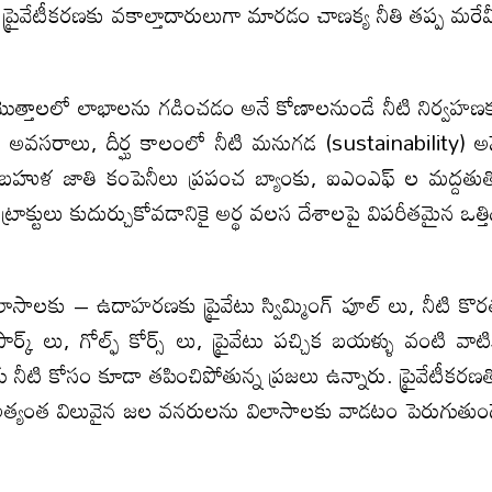
 ప్రైవేటీకరణకు వకాల్తాదారులుగా మారడం చాణక్య నీతి తప్ప మరే
ధిక మొత్తాలలో లాభాలను గడించడం అనే కోణాలనుండే నీటి నిర్వహణ
 అవసరాలు, దీర్ఘ కాలంలో నీటి మనుగడ (sustainability) అ
 బహుళ జాతి కంపెనీలు ప్రపంచ బ్యాంకు, ఐ‌ఎం‌ఎఫ్ ల మద్దతు
్రాక్టులు కుదుర్చుకోవడానికై అర్థ వలస దేశాలపై విపరీతమైన ఒత్తి
ిలాసాలకు – ఉదాహరణకు ప్రైవేటు స్విమ్మింగ్ పూల్ లు, నీటి కొ
్ లు, గోల్ఫ్ కోర్స్ లు, ప్రైవేటు పచ్చిక బయళ్ళు వంటి వాటి
గు నీటి కోసం కూడా తపించిపోతున్న ప్రజలు ఉన్నారు. ప్రైవేటీకరణ
్యంత విలువైన జల వనరులను విలాసాలకు వాడటం పెరుగుతుం