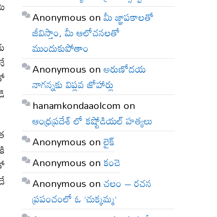
మీ
Anonymous
on
మీ జ్ఞాపకాలతో
జీవిస్తాం, మీ ఆలోచనలతో
కు
ముందుకుపోతాం
నే
Anonymous
on
అరుణోదయ
తో
నాగన్నకు విప్లవ జోహార్లు
డి
hanamkondaaolcom
on
ఆంధ్రప్రదేశ్ లో కష్టోడియల్ హత్యలు
రత
Anonymous
on
లైక్
కి
Anonymous
on
కంచె
తో
దే
Anonymous
on
చలం – రచన
ప్రపంచంలో ఓ ‘చుక్కమ్మ’