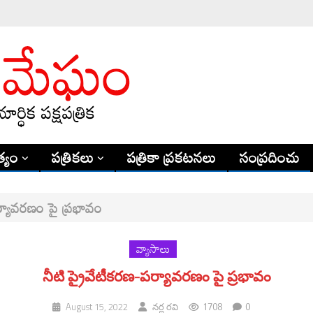
్యం
పత్రికలు
పత్రికా ప్రకటనలు
సంప్రదించు
పర్యావరణం పై ప్రభావం
వ్యాసాలు
నీటి ప్రైవేటీకరణ-పర్యావరణం పై ప్రభావం
1708
0
August 15, 2022
నర్ల రవి