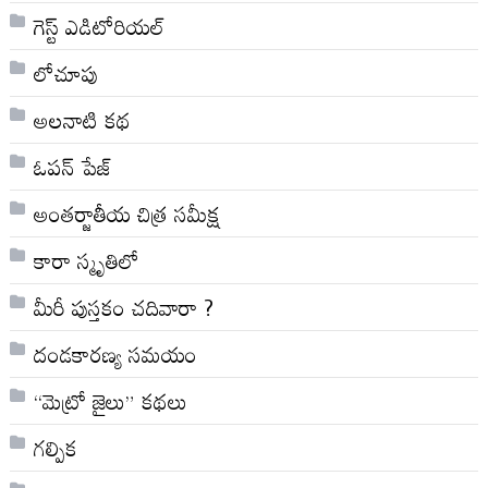
గెస్ట్ ఎడిటోరియల్
లోచూపు
అల‌నాటి క‌థ‌
ఓపన్ పేజ్
అంతర్జాతీయ చిత్ర సమీక్ష
కారా స్మృతిలో
మీరీ పుస్తకం చదివారా ?
దండకారణ్య సమయం
“మెట్రో జైలు” కథలు
గల్పిక