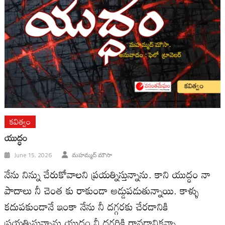
కవిత్వం
యుద్ధం
June 15, 2026
మహమ్మద్ మౌసా
నేను నిన్ను చేరుకోవాలని ప్రయత్నిస్తున్నాను. కాని యుద్ధం నా
పాదాలు నీ చెంత కు రాకుండా అడ్డుపడుతున్నాయి. కాళ్ళు
కదుపకుండానే ఇంకా నేను నీ దగ్గరకు చేరడానికి
ప్రయత్నిస్తున్నాను యుద్ధం నీ దగ్గరికి రావడానికన్నా