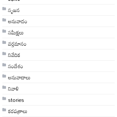
సృజన
అనువాదం
సమీక్షలు
వర్తమానం
నివేదిక
సందేశం
అనువాదాలు
నివాళి
stories
కరపత్రాలు