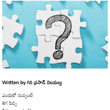
Written by
గిరి ప్రసాద్ చెలమల్లు
ఎందుకో నువ్వంటే
తెగ పిచ్చి