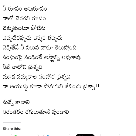
నీ రూపం అపురూపం
నాలో చెరగని రూపం
చెక్కుకుంటూ పోలేను
ఎప్పటికప్పుడు చెక్కక తప్పదు
చెక్కితేనే నీ విలువ నాకూ తెలుస్తోంది
సంఘంపై సంధించే అస్త్రాన్ని అవుతావు
నీవే నాలోని ప్రశ్న‌వి
మూఢ నమ్మకాల సంహార ప్రశ్నవి
నా ఆయుష్షు కూడా పోసుకుని జీవించు ప్రశ్నా!!
నువ్వే కావాలి
నిరంతరం రగులుతూనే వుండాలి
Share this: