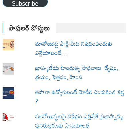
Subscribe
పాపులర్ పోస్టులు
మావోయిస్టు పార్టీ మీద నిషేధంఎందుకు
ఎత్తేయాలంటే…
బ్రాహ్మణీయ హిందుత్వ సాధనాలు ద్వేషం,
భయం, పెత్తనం, హింస
త‌పాలా ఉద్యోగులంటే మోదీకి ఎందుకింత కక్ష
?
మావోయిస్టులపై నిషేధం ఎత్తివేతే ప్రజాస్వామ్య
పునరుద్ధరణకు సానుకూలత