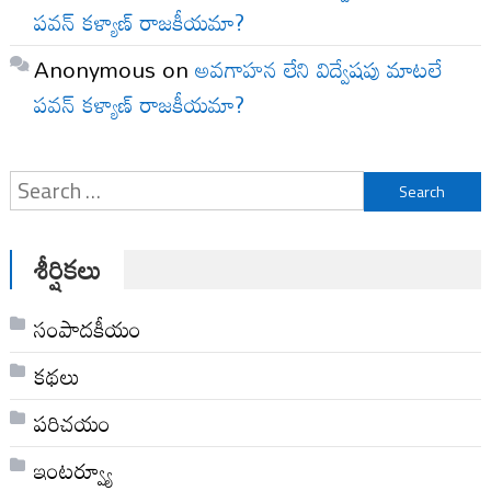
పవన్ కళ్యాణ్ రాజకీయమా?
Anonymous
on
అవగాహన లేని విద్వేషపు మాటలే
పవన్ కళ్యాణ్ రాజకీయమా?
Search
for:
శీర్షికలు
సంపాదకీయం
కథలు
పరిచయం
ఇంటర్వ్యూ