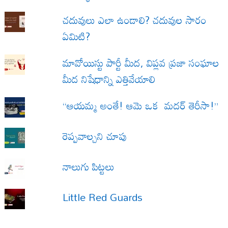
చదువులు ఎలా ఉండాలి? చదువుల సారం
ఏమిటి?
మావోయిస్టు పార్టీ మీద, విప్లవ ప్రజా సంఘాల
మీద నిషేధాన్ని ఎత్తివేయాలి
“ఆయమ్మ అంతే! ఆమె ఒక మదర్ తెరీసా!”
రెప్పవాల్చని చూపు
నాలుగు పిట్టలు
Little Red Guards