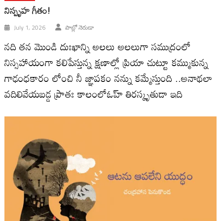
నిస్పృహ గీతం!
July 1, 2026
పాబ్లో నెరుడా
నది తన మొండి దుఃఖాన్ని అలలు అలలుగా సముద్రంలో
నిస్సహాయంగా కలిపేస్తున్న క్షణాల్లో ప్రియా చుట్టూ కమ్ముకున్న
గాఢంధకారం లోంచి నీ జ్ఞాపకం నన్ను కమ్మేస్తుంది ..అనాథలా
వదిలివేయబడ్డ ప్రాతః కాలంలోఓహ్ తిరస్కృతుడా ఇది