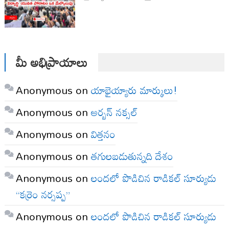
మీ అభిప్రాయాలు
Anonymous
on
యాభైయ్యారు మార్కులు!
Anonymous
on
అర్బన్ నక్సల్
Anonymous
on
విత్తనం
Anonymous
on
తగులబడుతున్నది దేశం
Anonymous
on
లందలో పొడిచిన రాడికల్ సూర్యుడు
“కర్రెం నర్సప్ప”
Anonymous
on
లందలో పొడిచిన రాడికల్ సూర్యుడు