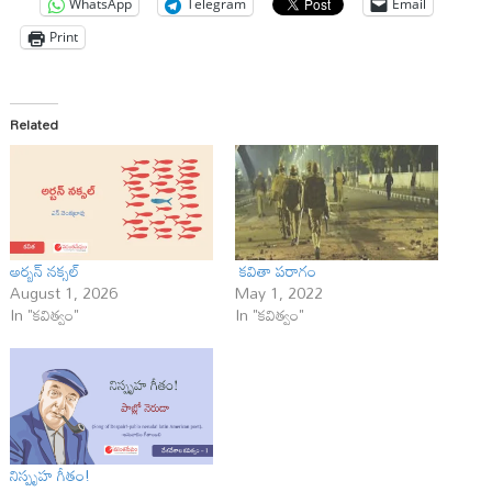
WhatsApp
Telegram
Email
Print
Related
అర్బన్ నక్సల్
క‌వితా ప‌రాగం
August 1, 2026
May 1, 2022
In "కవిత్వం"
In "కవిత్వం"
నిస్పృహ గీతం!