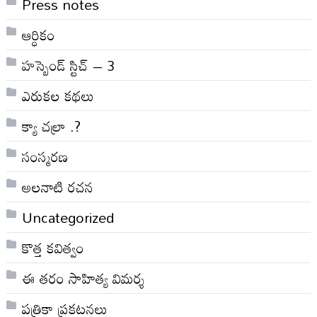
Press notes
ఆర్ధికం
హస్బెండ్ స్టిచ్ – 3
ఎరుకల కథలు
క్యా చల్రా .?
సంస్మరణ
అలనాటి రచన
Uncategorized
కొత్త కవిత్వం
ఈ తరం సాహిత్య విమర్శ
పత్రికా ప్రకటనలు