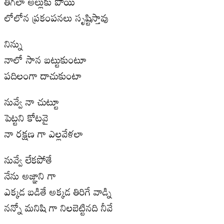
తీగలా అల్లుకు పోయి
లోలోన ప్రకంపనలు సృష్టిస్తావు
నిన్ను
నాలో సాన బట్టుకుంటూ
పదిలంగా దాచుకుంటా
నువ్వే నా చుట్టూ
పెట్టని కోటవై
నా రక్షణ గా ఎల్లవేళలా
నువ్వే లేకపోతే
నేను అజ్ఞాని గా
ఎక్కడ బడితే అక్కడ తిరిగే వాడ్ని
నన్నో మనిషి గా నిలబెట్టినది నీవే