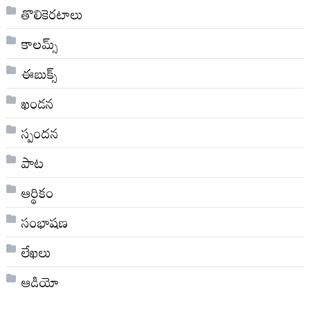
తొలికెరటాలు
కాలమ్స్
ఈబుక్స్
ఖండన
స్పందన
పాట
ఆర్థికం
సంభాషణ
లేఖలు
ఆడియో