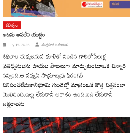
కవిత్వం
ఆటను ఆపలేని యుద్ధం
July 15, 2026
చంద్రహాస పెనుకొండ
శిథిలాల మధ్యఇనుప ధూళితో నిండిన గాలిలోపేలుళ్ల
ప్రతిధ్వనులను ఊయల పాటలుగా మార్చుకుంటూఒక చిన్నారి
నవ్వింది.ఆ నవ్వుఏ సామ్రాజ్యపు ఫిరంగికీ
వినిపించలేదుకానీభూమి గుండెల్లో మాత్రంఒక కొత్త విత్తనంలా
మొలిచింది.ఇల్లు లేదుకానీ ఆకాశం ఉంది.బడి లేదుకానీ
అక్షరాలను