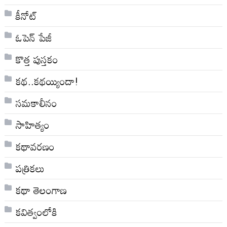
కీనోట్
ఓపెన్ పేజీ
కొత్త పుస్తకం
కథ..కథయ్యిందా!
సమకాలీనం
సాహిత్యం
కథావరణం
పత్రికలు
కథా తెలంగాణ
కవిత్వంలోకి