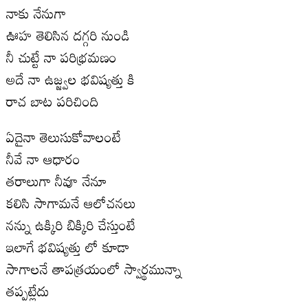
నాకు నేనుగా
ఊహ తెలిసిన దగ్గరి నుండి
నీ చుట్టే నా పరిభ్రమణం
అదే నా ఉజ్జ్వల భవిష్యత్తు కి
రాచ బాట పరిచింది
ఏదైనా తెలుసుకోవాలంటే
నీవే నా ఆధారం
తరాలుగా నీవూ నేనూ
కలిసి సాగామనే ఆలోచనలు
నన్ను ఉక్కిరి బిక్కిరి చేస్తుంటే
ఇలాగే భవిష్యత్తు లో కూడా
సాగాలనే తాపత్రయంలో స్వార్థమున్నా
తప్పట్లేదు