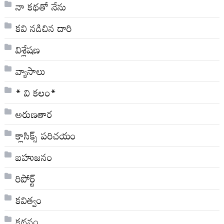
నా క‌థ‌తో నేను
కవి నడిచిన దారి
విశ్లేషణ
వ్యాసాలు
* వి క‌లం*
అరుణతార
క్లాసిక్స్ ప‌రిచ‌యం
బహుజనం
రిపోర్ట్
కవిత్వం
కథనం