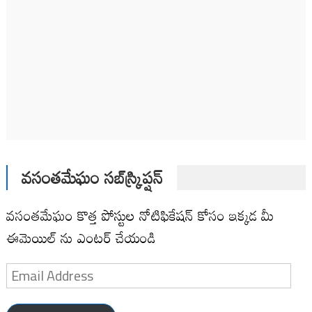
వసంతమేఘం సబ్‌స్క్రిప్షన్
వసంతమేఘం కొత్త పోస్టుల నోటిఫికేషన్ కోసం ఇక్కడ మీ
ఈమెయిల్ ను ఎంటర్ చేయండి
Email
Address