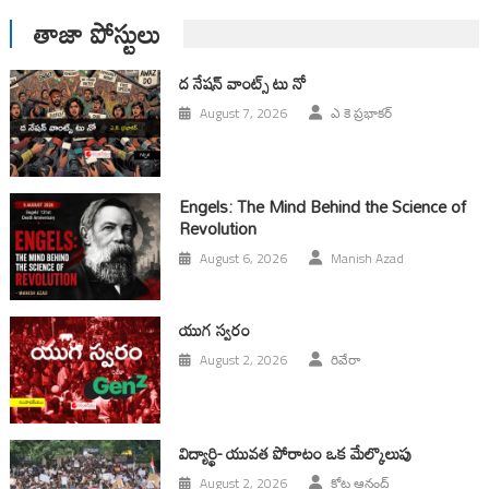
తాజా పోస్టులు
ద నేషన్ వాంట్స్ టు నో
August 7, 2026
ఎ కె ప్రభాకర్
Engels: The Mind Behind the Science of
Revolution
August 6, 2026
Manish Azad
యుగ స్వ‌రం
August 2, 2026
రివేరా
విద్యార్థి- యువత పోరాటం ఒక మేల్కొలుపు
August 2, 2026
కోట ఆనంద్