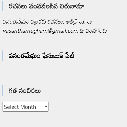
రచనలు పంపవలసిన చిరునామా
వసంతమేఘం పత్రికకు రచనలు, అభిప్రాయాలు
vasanthamegham@gmail.com కు పంపగలరు
వసంతమేఘం ఫేసుబుక్ పేజీ
గత సంచికలు
గత
సంచికలు