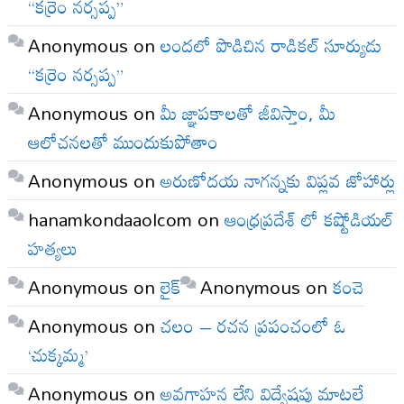
“కర్రెం నర్సప్ప”
Anonymous
on
లందలో పొడిచిన రాడికల్ సూర్యుడు
“కర్రెం నర్సప్ప”
Anonymous
on
మీ జ్ఞాపకాలతో జీవిస్తాం, మీ
ఆలోచనలతో ముందుకుపోతాం
Anonymous
on
అరుణోదయ నాగన్నకు విప్లవ జోహార్లు
hanamkondaaolcom
on
ఆంధ్రప్రదేశ్ లో కష్టోడియల్
హత్యలు
Anonymous
on
లైక్
Anonymous
on
కంచె
Anonymous
on
చలం – రచన ప్రపంచంలో ఓ
‘చుక్కమ్మ’
Anonymous
on
అవగాహన లేని విద్వేషపు మాటలే