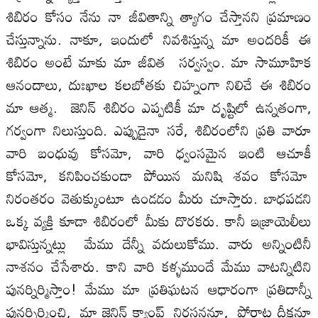
శిబిరం కోసం నేను నా జీవితాన్ని త్యాగం చేస్తానని ప్రమాణం
చేస్తున్నాను. నాకూ, ఇందులో నివశిస్తున్న మా అందరికీ ఈ
శిబిరం అంటే మాకు మా జీవిత సర్వస్వం. మా సామూహిక
ఆనందాలు, దుఃఖాల కలబోతకు చిహ్నంగా నిలిచే ఈ శిబిరం
మా ఆత్మ. జెనిన్ శిబిరం ఎప్పటికీ మా దృష్టిలో ఉన్నతంగా,
గర్వంగా నిలుస్తుంది. ఎప్పుడైనా సరే, శిబిరంలోని ప్రతి వారూ
వారి బంధువు కోసమో, వారి ధ్వంసమైన ఇంటి ఆచూకీ
కోసమో, కనిపించకుండా పోయిన మనిషి శవం కోసమో
నిరంతరం వెతుక్కుంటూ ఉండడం మీరు చూస్తారు. బాధపడని
ఒక్క వ్యక్తి కూడా శిబిరంలో మీకు దొరకరు. కానీ ఇజ్రాయెలీలు
భావిస్తున్నట్లు మేము దేన్నీ వదులుకోము. వారు అన్నింటినీ
నాశనం చేసేశారు. కాని వారి కళ్ళముందే మేము వాటన్నిటిని
పునర్నిర్మిస్తాం! మేము మా ప్రతిఘటన ఆధారంగా ప్రతిదాన్నీ
పునర్నిర్మించి, మా జెనిన్ క్యాంప్ నిరసననూ, పోరాట దీక్షనూ