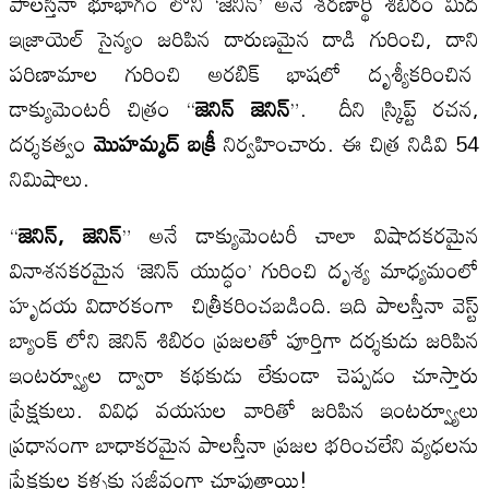
పాలస్తీనా భూభాగం లోని ‘జెనిన్’ అనే శరణార్థి శిబిరం మీద
ఇజ్రాయెల్ సైన్యం జరిపిన దారుణమైన దాడి గురించి, దాని
పరిణామాల గురించి అరబిక్ భాషలో దృశ్యీకరించిన
డాక్యుమెంటరీ చిత్రం “
జెనిన్ జెనిన్
”. దీని స్క్రిప్ట్ రచన,
దర్శకత్వం
మొహమ్మద్ బక్రీ
నిర్వహించారు. ఈ చిత్ర నిడివి 54
నిమిషాలు.
“
జెనిన్, జెనిన్
” అనే డాక్యుమెంటరీ చాలా విషాదకరమైన
వినాశనకరమైన ‘జెనిన్ యుద్ధం’ గురించి దృశ్య మాధ్యమంలో
హృదయ విదారకంగా చిత్రీకరించబడింది. ఇది పాలస్తీనా వెస్ట్
బ్యాంక్ లోని జెనిన్ శిబిరం ప్రజలతో పూర్తిగా దర్శకుడు జరిపిన
ఇంటర్వ్యూల ద్వారా కథకుడు లేకుండా చెప్పడం చూస్తారు
ప్రేక్షకులు. వివిధ వయసుల వారితో జరిపిన ఇంటర్వ్యూలు
ప్రధానంగా బాధాకరమైన పాలస్తీనా ప్రజల భరించలేని వ్యధలను
ప్రేక్షకుల కళ్ళకు సజీవంగా చూపుతాయి!