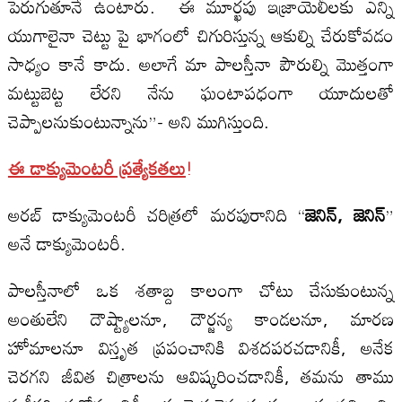
పెరుగుతూనే ఉంటారు. ఈ మూర్ఖపు ఇజ్రాయెలీలకు ఎన్ని
యుగాలైనా చెట్టు పై భాగంలో చిగురిస్తున్న ఆకుల్ని చేరుకోవడం
సాధ్యం కానే కాదు. అలాగే మా పాలస్తీనా పౌరుల్ని మొత్తంగా
మట్టుబెట్ట లేరని నేను ఘంటాపధంగా యూదులతో
చెప్పాలనుకుంటున్నాను”- అని ముగిస్తుంది.
ఈ డాక్యుమెంటరీ ప్రత్యేకతలు
!
అరబ్ డాక్యుమెంటరీ చరిత్రలో మరపురానిది “
జెనిన్
,
జెనిన్
”
అనే డాక్యుమెంటరీ.
పాలస్తీనాలో ఒక శతాబ్ద కాలంగా చోటు చేసుకుంటున్న
అంతులేని దౌష్ట్యాలనూ, దౌర్జన్య కాండలనూ, మారణ
హోమాలనూ విస్తృత ప్రపంచానికి విశదపరచడానికీ, అనేక
చెరగని జీవిత చిత్రాలను ఆవిష్కరించడానికీ, తమను తాము