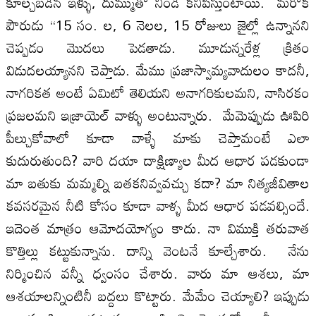
కూల్చబడిన ఇళ్ళు, దుమ్ముతో నిండి కనిపిస్తుంటాయి. మరొక
పౌరుడు “15 సం. ల, 6 నెలల, 15 రోజులు జైల్లో ఉన్నానని
చెప్పడం మొదలు పెడతాడు. మూడున్నరేళ్ల క్రితం
విడుదలయ్యానని చెప్తాడు. మేము ప్రజాస్వామ్యవాదులం కాదనీ,
నాగరికత అంటే ఏమిటో తెలియని అనాగరికులమని, నాసిరకం
ప్రజలమని ఇజ్రాయెల్ వాళ్ళు అంటున్నారు. మేమెప్పుడు ఊపిరి
పీల్చుకోవాలో కూడా వాళ్ళే మాకు చెప్తామంటే ఎలా
కుదురుతుంది? వారి దయా దాక్షిణ్యాల మీద ఆధార పడకుండా
మా బతుకు మమ్మల్ని బతకనివ్వవచ్చు కదా? మా నిత్యజీవితాల
కవసరమైన నీటి కోసం కూడా వాళ్ళ మీద ఆధార పడవల్సిందే.
ఇదెంత మాత్రం ఆమోదయోగ్యం కాదు. నా విముక్తి తరువాత
కొత్తిల్లు కట్టుకున్నాను. దాన్ని వెంటనే కూల్చేశారు. నేను
నిర్మించిన వన్నీ ధ్వంసం చేశారు. వారు మా ఆశలు, మా
ఆశయాలన్నింటినీ బద్దలు కొట్టారు. మేమేం చెయ్యాలి? ఇప్పుడు