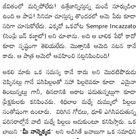
జీవితంలో మర్చిపోలేరు! ఉత్తేజాన్నిస్తున్న మండే సూర్యుడిలా
ఉంది ఆ పాప! సినిమా చూస్తున్న తొందరలో ఆమె పేరు కూడా
సరిగా చూసుకోలేదు. ఎక్కడో ఒకచోట Sempre Incazzato
(సెంప్రే ఇన్ కజ్జాటో) అని చూశాను. అది ఆ బాలిక పేరో కాదో
కూడా స్పష్టంగా తెలియలేదు. మొత్తానికి ఆమెది నటన కానే
కాదు. ఆ పాత్ర ఆమెలో ఆవహించి నట్లనిపించింది!
ఆకలి మాకు ఒక సమస్య కానే కాదు అని మొదటిపౌరుడు
చెప్పినట్లు గానే పసిపిల్లలతో సహా పిల్లలెవరూ కూడా ఎమైనా
తింటున్నట్లు గానీ, తినడానికి ఆరాట పడుతున్నట్లుగా కూడా
ప్రేక్షకులకు కనిపించరు. శిధిలాల మధ్యే దుమ్ములో పిల్లలు
సంతోషంగా ఉంటారు. విరిగిన గోడలు, ధూళి ఎగిసిపడుతున్న
పరిసరాల్లోనే వాటి మధ్యే పిల్లలు ఆడుకుంటూ కనిపిస్తారు. ఒక
బాబుని “
మీ నాన్నెక్కడ
” అని అడిగితే జవాబుగా ఒక సమాధిని