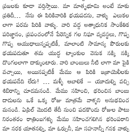
ప్రజలకు కూడా వర్తిస్తాయి. మా మాతృభూమి అంటే మాకు
ప్రతిదీ… నేను ఈ పిరికివారికి భయపడను, వాళ్ళు ఎలుకల
లాగా పరమ పిరికి వాళ్ళు. వారి వద్ద అత్యాధునిక సాంకేతిక
పరిజ్ఞానం, ప్రపంచంలోనే పేరెన్నిక గల నిఘా వ్యవస్థలు, గొప్ప
గొప్ప ఆయుధాలున్నప్పటికీ, మాలాంటి సామాన్య పౌరులకు
భయపడుతూ తమ యుద్ధ ట్యాంకుల వెనుక నక్కి నక్కి
దొంగలలాగా దాక్కుంటారు. వారి బాంబులు నీటి లాగా మా పైకి
వచ్చాయి, అయినప్పటికీ మేము ఆ పిరికి ఇజ్రాయెలీలకు
భయపడేది లేదు! … మళ్ళీ ఆబాలికే – యూదుల్ని వచ్చి
శిబిరాన్ని చూడమనండి. మేము సహించి, భరించిన బాంబు
దాడులను ఒకే ఒక్క రోజు మాత్రమే వాళ్ళని అనుభవించ
మనండి. ఏప్రిల్ మొదటి తేదీ నుంచి పదకొండు రోజుల పాటు
నిరంతరం రాత్రింబగళ్ళు మేము సహించగలిగిన భరింపరాని
మా నరక యాతనల్ని, మా ఓర్పునీ, మా సహనాన్నీ గనక వాళ్ళు