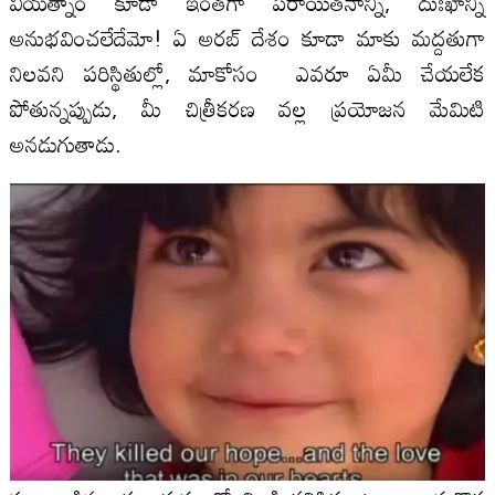
వియత్నాం కూడా ఇంతగా పరాయితనాన్నీ, దుఃఖాన్నీ
అనుభవించలేదేమో! ఏ అరబ్ దేశం కూడా మాకు మద్దతుగా
నిలవని పరిస్థితుల్లో, మాకోసం ఎవరూ ఏమీ చేయలేక
పోతున్నప్పుడు, మీ చిత్రీకరణ వల్ల ప్రయోజన మేమిటి
అనడుగుతాడు.