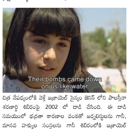
చిత్ర నేపధ్యంలోకి వెళ్తే ఇజ్రాయెల్ సైన్యం జెనిన్ లోని పాలస్తీనా
శరణార్థి శిబిరంపై 2002 లో దాడి చేసింది. ఈ దాడి
సమయంలో భద్రతా కారణాల వంకతో జర్నలిస్టులను గానీ,
మానవ హక్కుల సంస్థలను గానీ శిబిరంలోకి ఇజ్రాయెల్