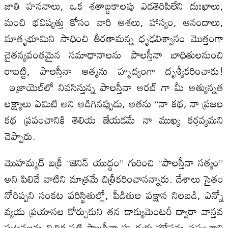
జాతి హననాలు, ఒక శతాబ్దకాలపు ఎడతెరిపిలేని దుఃఖాలు,
మంచి భవిష్యత్తు కోసం వారి ఆశలు, హాస్యం, ఆనందాలు,
మాతృభూమిని సాధించి తీరతామన్న ధృఢవిశ్వాసం మొత్తంగా
చైతన్యవంతమైన సమాధానాలను పాలస్తీనా బాధితులనుంచి
రాబట్టి, పాలస్తీనా ఆత్మను హృద్యంగా దృశ్యీకరించారు!
ఇజ్రాయెల్‌లో నివసిస్తున్న పాలస్తీనా అరబ్ గా మీ అత్యున్నత
లక్ష్యాలు ఏమిటి అని అడిగినప్పుడు, అతను “నా కథ, నా ప్రజల
కథ ప్రపంచానికి తెలియ జేయడమే నా ముఖ్య కర్తవ్యమని
చెప్పారు.
మొహమ్మద్ బక్రీ “జెనిన్ యుద్ధం” గురించి “పాలస్తీనా సత్యం”
అని పిలిచే వాటిని మాత్రమే చిత్రీకరించానన్నారు. దేశాలు సైతం
నోరిప్పని సంకట పరిస్థితుల్లో, పీడితుల పక్షాన నిలబడి, ఎన్నో
వ్యయ ప్రయాసల కోర్చుకుని తన డాక్యుమెంటరీ ద్వారా వాస్తవ
ఘటనలను చిత్రిక పట్టి పాలస్తీనా హృదయ ఘోషను ప్రపంచాని