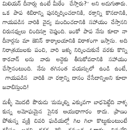
మిలియన్ దీనార్లు ఉంటే మీరేం చేస్తారు?” అని అడుగుతారు.
ఒక పాప శిబిరాన్ని పునర్నిర్మించడానికి, రక్తాన్ని కొనడానికి,
గాయపడిన వారికి వైద్య మందించడానికి సహాయం చేస్తానని
చిరునవ్వులు చిందిస్తూ చెప్తుంది. ఇంకో పాప నేను కూడా నా
దీనార్లను మా జెనిన్ కార్యాలయానికి విరాళంగా ఇస్తాను. అది
నిరాశ్రయులకు పంచి, వారి ఇళ్ళు నిర్మించుకునే వరకు కొన్ని
కారవాన్ లను వారు అద్దెకు తీసుకోవడానికి సహాయం
చేస్తానంటుంది. నేను తగినంత వయస్సులో ఉండి ఉంటే,
గాయపడిన వారికి నా రక్తాన్ని దానం చేసేదాన్నిఅని కూడా
జవాబిస్తుంది!
మళ్ళీ మొదటి పౌరుడు ‘మమ్మల్ని ఎక్కువగా బాధపెట్టేది వాళ్ళ
కున్న అమోఘమైన సైనిక ఆయుధాగారం కాదు. ప్రాణం
పోతున్న వ్యక్తి చివరి ఘడియల్లో గిల గిలా కొట్టుకుంటుంటే
కనీసం అతని దగ్గర కెళ్ళి రవ్వంత ఓదార్పు నివ్వలేని