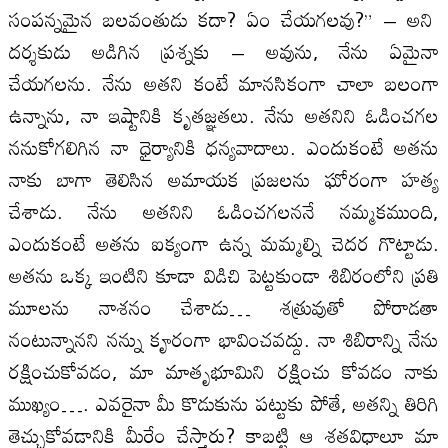
సంపన్నమైన బలవంతుడు కదా? ఏం చేయగలవు?” – అని
దర్శకుడు అడిగిన ప్రశ్నకు – అవును, నేను ఏమైనా
చేయగలను. నేను అతని కంటే మానసికంగా చాలా బలంగా
ఉన్నాను, నా ఇష్టానికి కృతజ్ఞతలు. నేను అతనిని ఓడించగల
ననుకోగలిగిన నా ధైర్యానికి ధన్యవాదాలు. ఎందుకంటే అతను
నాకు బాగా తెలిసిన అమాయక ప్రజలను ఘోరంగా హత్య
చేశాడు. నేను అతనిని ఓడించగలననే నమ్మకముంది,
ఎందుకంటే అతను ఐక్యంగా ఉన్న మమ్మల్ని చెదర గొట్టాడు.
అతను ఒక్క ఇంటిని కూడా విడిచి పెట్టకుండా శిబిరంలోని ప్రతి
మూలను నాశనం చేశాడు… శత్రువుతో పోరాడతా
నంటున్నానని నన్ను కౄరంగా భావించవద్దు. నా శిబిరాన్ని నేను
రక్షించుకోవడం, మా మాతృభూమిని రక్షించు కోవడం నాకు
ముఖ్యం…. ఎవరైనా మీ కొడుకును పట్టుకు పోతే, అతన్ని తిరిగి
తెచ్చుకోవడానికి మీరేం చేస్తారు? కాబట్టి ఆ శతవిధాలూ మా