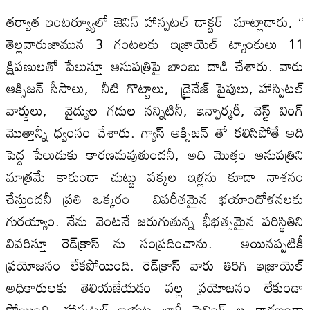
తర్వాత ఇంటర్వ్యూలో జెనిన్ హాస్పటల్ డాక్టర్ మాట్లాడారు, “
తెల్లవారుజామున 3 గంటలకు ఇజ్రాయెల్ ట్యాంకులు 11
క్షిపణులతో పేలుస్తూ ఆసుపత్రిపై బాంబు దాడి చేశారు. వారు
ఆక్సిజన్ సీసాలు, నీటి గొట్టాలు, డ్రైనేజ్ పైపులు, హాస్పిటల్
వార్డులు, వైద్యుల గదుల నన్నిటినీ, ఇన్ఫార్మరీ, వెస్ట్ వింగ్
మొత్తాన్నీ ధ్వంసం చేశారు. గ్యాస్ ఆక్సిజన్‌ తో కలిసిపోతే అది
పెద్ద పేలుడుకు కారణమవుతుందనీ, అది మొత్తం ఆసుపత్రిని
మాత్రమే కాకుండా చుట్టు పక్కల ఇళ్లను కూడా నాశనం
చేస్తుందనీ ప్రతి ఒక్కరం విపరీతమైన భయాందోళనలకు
గురయ్యాం. నేను వెంటనే జరుగుతున్న భీభత్సమైన పరిస్థితిని
వివరిస్తూ రెడ్‌క్రాస్‌ ను సంప్రదించాను. అయినప్పటికీ
ప్రయోజనం లేకపోయింది. రెడ్‌క్రాస్‌ వారు తిరిగి ఇజ్రాయెల్
అధికారులకు తెలియజేయడం వల్ల ప్రయోజనం లేకుండా
పోయింది. హాస్పటల్ బయట భారీ షెల్లింగ్ ల కారణంగా