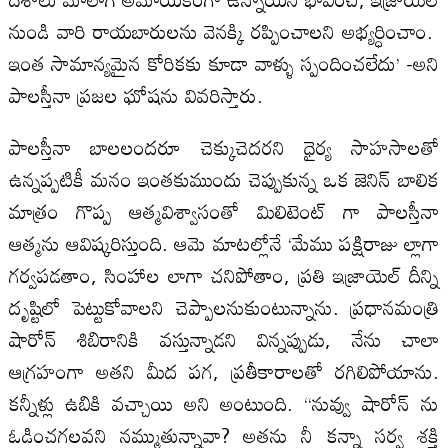
నుండి వారి రాయబారులను వెనక్కి రప్పించాలని అభ్యర్ధించాం.
ఇంత సామాన్యమైన కోరికకు కూడా వాళ్ళు స్పందించలేదు’ -అని
పాలస్తీనా ప్రజల ఘోషను వివరిస్తారు.
పాలస్తీనా బాలలందరూ చెక్కుచెదరని ధైర్య సాహసాలతో
ఉన్నప్పటికీ మనం ఇంతకుముందు చెప్పుకున్న ఒక జెనిన్ బాలిక
మాత్రం గొప్ప ఆత్మవిశ్వాసంతో మిలిటెంట్ గా పాలస్తీనా
ఆత్మను ఆవిష్కరిస్తుంది. ఆమె మాటల్లోనే ‘మేము పక్షిరాజు ల్లాగా
గర్వపడతాం, సింహాల లాగా చనిపోతాం, ప్రతి ఇజ్రాయెల్ దీన్ని
దృష్టిలో పెట్టుకోవాలని చెప్పాలనుకుంటున్నాను. ప్రధానమంత్రి
షారోన్ శిబిరానికి వస్తున్నాడని విన్నప్పుడు, నేను చాలా
ఆగ్రహంగా అతని మీద పగ, ప్రతీకారాలతో రగిలిపోయాను.
కన్నీళ్లు ఉబికి వచ్చాయి అని అంటుంది. “నువ్వు షారోన్ ను
ఓడించగలవని నమ్ముతున్నావా? అతను నీ కన్నా సర్వ శక్తి