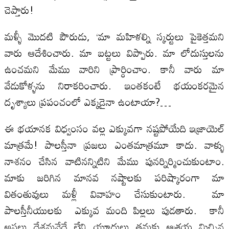
చెప్తారు!
మళ్ళీ మొదటి పౌరుడు, ‘మా మహిళల్ని స్కర్టులు పైకెత్తమని
వారు ఆదేశించారు. మా బట్టలు విప్పారు. మా లోదుస్తులను
ఉంచమని మేము వారిని ప్రార్ధించాం. కానీ వారు మా
వేడుకోళ్ళను నిరాకరించారు. ఇంతకంటే భయంకరమైన
దృశ్యాలు ప్రపంచంలో ఎక్కడైనా ఉంటాయా?…
ఈ భయానక విధ్వంసం వల్ల ఎక్కువగా నష్టపోయేది ఇజ్రాయెల్
మాత్రమే! పాలస్తీనా ప్రజలు ఎంతమాత్రమూ కాదు. వాళ్ళు
నాశనం చేసిన వాటినన్నిటిని మేము పునర్నిర్మించుకుంటాం.
మాకు జరిగిన మానవ నష్టాలకు పరిష్కారంగా మా
వితంతువులు మళ్లీ వివాహం చేసుకుంటారు. మా
పాలస్తీనీయులకు ఎక్కువ మంది పిల్లలు పుడతారు. కానీ
అసలు దేశమనేదే లేని యూదులు తమకు ఆశ్రయ మిచ్చిన