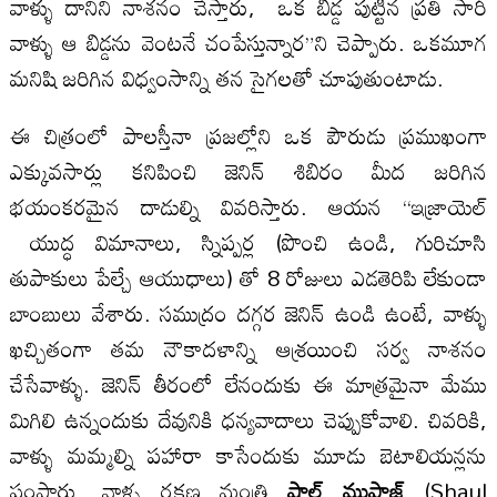
వాళ్ళు దానిని నాశనం చేస్తారు, ఒక బిడ్డ పుట్టిన ప్రతి సారీ
వాళ్ళు ఆ బిడ్డను వెంటనే చంపేస్తున్నార”ని చెప్పారు. ఒకమూగ
మనిషి జరిగిన విధ్వంసాన్ని తన సైగలతో చూపుతుంటాడు.
ఈ చిత్రంలో పాలస్తీనా ప్రజల్లోని ఒక పౌరుడు ప్రముఖంగా
ఎక్కువసార్లు కనిపించి జెనిన్ శిబిరం మీద జరిగిన
భయంకరమైన దాడుల్ని వివరిస్తారు. ఆయన “ఇజ్రాయెల్
యుద్ధ విమానాలు, స్నిప్పర్ల (పొంచి ఉండి, గురిచూసి
తుపాకులు పేల్చే ఆయుధాలు) తో 8 రోజులు ఎడతెరిపి లేకుండా
బాంబులు వేశారు. సముద్రం దగ్గర జెనిన్ ఉండి ఉంటే, వాళ్ళు
ఖచ్చితంగా తమ నౌకాదళాన్ని ఆశ్రయించి సర్వ నాశనం
చేసేవాళ్ళు. జెనిన్ తీరంలో లేనందుకు ఈ మాత్రమైనా మేము
మిగిలి ఉన్నందుకు దేవునికి ధన్యవాదాలు చెప్పుకోవాలి. చివరికి,
వాళ్ళు మమ్మల్ని పహారా కాసేందుకు మూడు బెటాలియన్లను
పంపారు. వాళ్ళ రక్షణ మంత్రి
షాల్ ముఫాజ్
(Shaul