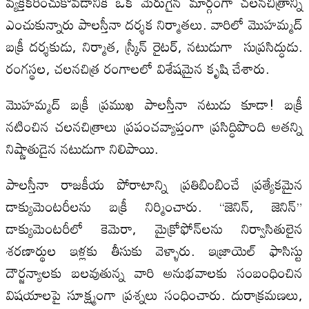
వ్యక్తీకరించుకోవడానికీ ఒక మెరుగైన మార్గంగా చలనచిత్రాన్ని
ఎంచుకున్నారు పాలస్తీనా దర్శక నిర్మాతలు. వారిలో మొహమ్మద్
బక్రీ దర్శకుడు, నిర్మాత, స్క్రీన్ రైటర్, నటుడుగా సుప్రసిద్ధుడు.
రంగస్థల, చలనచిత్ర రంగాలలో విశేషమైన కృషి చేశారు.
మొహమ్మద్ బక్రీ ప్రముఖ పాలస్తీనా నటుడు కూడా! బక్రీ
నటించిన చలనచిత్రాలు ప్రపంచవ్యాప్తంగా ప్రసిద్ధిపొంది అతన్ని
నిష్ణాతుడైన నటుడుగా నిలిపాయి.
పాలస్తీనా రాజకీయ పోరాటాన్ని ప్రతిబింబించే ప్రత్యేకమైన
డాక్యుమెంటరీలను బక్రీ నిర్మించారు. “జెనిన్, జెనిన్”
డాక్యుమెంటరీలో కెమెరా, మైక్రోఫోన్‌లను నిర్వాసితులైన
శరణార్థుల ఇళ్లకు తీసుకు వెళ్ళారు. ఇజ్రాయెల్ ఫాసిస్టు
దౌర్జన్యాలకు బలవుతున్న వారి అనుభవాలకు సంబంధించిన
విషయాలపై సూక్ష్మంగా ప్రశ్నలు సంధించారు. దురాక్రమణలు,