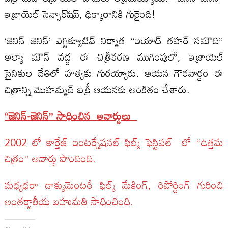
ఇజ్రాయెల్ సెన్సార్‌షిప్, ధిక్కారానికి గురైంది!
‘జెనిన్ జెనిన్’ ఎగ్జిక్యూటివ్ నిర్మాత “ఇయాద్ తహర్ సమౌది”
అల్యా మౌన్ వద్ద ఈ చిత్రీకరణ ముగింపులో, ఇజ్రాయెల్
సైనికుల చేతిలో హత్యకు గురయ్యారు. ఆయన గౌరవార్ధం ఈ
చిత్రాన్ని మొహమ్మద్ బక్రీ ఆయనకు అంకితం చేశారు.
“జెనిన్-జెనిన్” సాధించిన
అవార్డులు
2002 లో కార్తేజ్ ఇంటర్నేషనల్ ఫిల్మ్ ఫెస్టివల్ లో “ఉత్తమ
చిత్రం” అవార్డు పొందింది.
మధ్యధరా డాక్యుమెంటరీ ఫిల్మ్ మేకింగ్, రిపోర్టింగ్ గురించి
అంతర్జాతీయ బహుమతి సాధించింది.