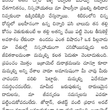
చేతగానితనం, నిస్సహాయతలు మా పాలస్తీనా ప్రజల్ని ఊపిరాడ
నివ్వకుండా ఉక్కిరిబిక్కిరి చేస్తున్నాయి. శిబిరంలోని చిన్న
రోడ్డులో బలహీనంగా ఉన్న చిన్నారి పసి బాలుడు తన తల్లి
కోసం వెతుకుతుంటే ఆ తల్లి అతన్ని చేయి పట్టి వెంట తీసుకెళ్లే
అవకాశం లేకుండా ఉండడం ఎంత విషాదం? ఒక పిల్లవాడు
మా చేతుల్లో నిస్సహాయంగా చనిపోయినప్పుడు అది
జీవితకాలమంతా మమ్మల్ని కలత పెడుతూ వెంటాడుతుంది.
ప్రపంచం మొత్తం ఇజ్రాయెల్ దురాక్రమణను చూస్తూ కూడా
మమ్మల్ని అన్ని దేశాల వారూ అమానుషంగా మీ చావు మీరు
చావండని వదిలి పెట్టారు. మమ్మల్ని ఏదేశమూ
సమర్థించడంలేదు. మామీద జరుపుతున్న దారుణమైన
దాడులను, మా జీవన్మరణ సమస్యలను ఎవరూ
పట్టించుకోవడంలేదు. జోర్డాన్, ఈజిప్ట్ వంటి ప్రధాన అరబ్
దేశాలు మాలాగే అమాయకంగా ఉన్నాయని భావించి, ఇజ్రాయెల్