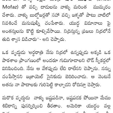
Mofaz) తో వచ్చి దాడులను వాళ్ళు మరింత ముమ్మరం
చేశారు. వాళ్ళు బుల్డోజర్లతో సహా వచ్చి ఇళ్ళతో పాటు వాటిలో
నివశించే మనుషుల్నీ చంపేశారు. యుద్ధ విమానాలు పై
అంతస్తులను కొట్టి కూల్చివేసాయి. నిద్రిస్తున్న ప్రజలు నిద్రలోనే
తుది శ్వాస విడిచారు”- అని చెప్పారు.
ఒక వృద్ధుడు ‘అర్ధరాత్రి నేను నిద్రలో ఉన్నప్పుడు అక్కడి ఒక
పాఠశాల ప్రాంగణంలో అందరూ గుమిగూడాలని లౌడ్ స్పీకర్లలో
వినిపించింది. నేను ఆ వేళప్పుడు లేచి రాలేనని చెప్పాను. నన్ను
చంపేస్తానని ఇజ్రాయెల్ సైనికుడు బెదిరించాడు. ఆ వెంటనే
అతను నా పాదాలకు గురిపెట్టి కాల్చాడని రోదిస్తూ చెప్తారు.
మరొక వృద్ధుడు వాళ్ళు ఇష్టపడినా, ఇష్టపడక పోయినా మేము
శిబిరాన్ని పునర్నిర్మించి తీరతాం. అమెరికా యుద్ధం వల్ల