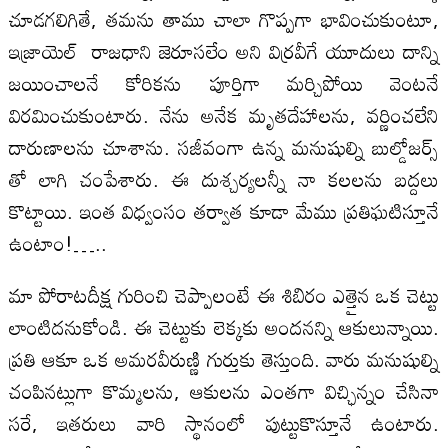
చూడగలిగితే, తమను తాము చాలా గొప్పగా భావించుకుంటూ,
ఇజ్రాయెల్ రాజధాని జెరూసలేం అని విర్రవీగే యూదులు దాన్ని
జయించాలనే కోరికను పూర్తిగా మర్చిపోయి వెంటనే
విరమించుకుంటారు. నేను అనేక మృతదేహాలను, వర్ణించలేని
దారుణాలను చూశాను. సజీవంగా ఉన్న మనుషుల్ని బుల్డోజర్స్
తో లాగి చంపేశారు. ఈ దుశ్చర్యలన్నీ నా కలలను బద్దలు
కొట్టాయి. ఇంత విధ్వంసం తర్వాత కూడా మేము ప్రతిఘటిస్తూనే
ఉంటాం!…..
మా పోరాటదీక్ష గురించి చెప్పాలంటే ఈ శిబిరం ఎత్తైన ఒక చెట్టు
లాంటిదనుకోండి. ఈ చెట్టుకు లెక్కకు అందనన్ని ఆకులున్నాయి.
ప్రతి ఆకూ ఒక అమరవీరుణ్ణి గుర్తుకు తెస్తుంది. వారు మనుషుల్ని
చంపినట్లుగా కొమ్మలను, ఆకులను ఎంతగా విచ్ఛిన్నం చేసినా
సరే, ఇతరులు వారి స్థానంలో పుట్టుకొస్తూనే ఉంటారు.