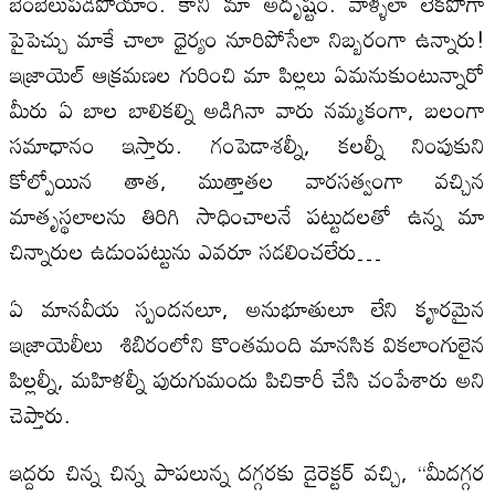
బెంబేలుపడిపోయాం. కాని మా అదృష్టం. వాళ్ళలా లేకపోగా
పైపెచ్చు మాకే చాలా ధైర్యం నూరిపోసేలా నిబ్బరంగా ఉన్నారు!
ఇజ్రాయెల్ ఆక్రమణల గురించి మా పిల్లలు ఏమనుకుంటున్నారో
మీరు ఏ బాల బాలికల్ని అడిగినా వారు నమ్మకంగా, బలంగా
సమాధానం ఇస్తారు. గంపెడాశల్నీ, కలల్నీ నింపుకుని
కోల్పోయిన తాత, ముత్తాతల వారసత్వంగా వచ్చిన
మాతృస్థలాలను తిరిగి సాధించాలనే పట్టుదలతో ఉన్న మా
చిన్నారుల ఉడుంపట్టును ఎవరూ సడలించలేరు…
ఏ మానవీయ స్పందనలూ, అనుభూతులూ లేని కౄరమైన
ఇజ్రాయెలీలు శిబిరంలోని కొంతమంది మానసిక వికలాంగులైన
పిల్లల్నీ, మహిళల్నీ పురుగుమందు పిచికారీ చేసి చంపేశారు అని
చెప్తారు.
ఇద్దరు చిన్న చిన్న పాపలున్న దగ్గరకు డైరెక్టర్ వచ్చి, “మీదగ్గర