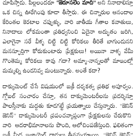
చూపిస్తాడు. పిల్లలందరూ
“
జెరూసలేం మాది
”
అని నినాదాలిస్తూ
ఒక చిన్న ఊరేగింపు కూడా తీస్తారు. ఈ చిన్నారుల ఆనందాల
కేరింతల కెరటాల చప్పుళ్ళు, వారి జాతీయ గీతాల కవాతులు,
నినాదాలు లోకమంతా ప్రతిధ్వనించి ఏదైనా అద్భుతం జరిగి,
ఎలాగైనా సరే వీళ్ళ చిట్టి చిట్టి కోరికలు తీరితే బాగుండునని
మనస్ఫూర్తిగా కోరుకుంటారు ప్రేక్షకులు! అయినా వాళ్ళ వేమీ
గొంతెమ్మ కోరికలు కావు గదా? అమ్మా-నాన్నలతో మాఇంట్లో
మమ్మల్ని ఉండనివ్వ మంటున్నారు. అంతే కదా?
డాక్యుమెంట్ చేసే విషయంలో బక్రీ దర్శకత్వ ప్రతిభ అపూర్వం.
గ్లోబల్ సంచారం చేస్తూ, తన డాక్యుమెంటరీలను ప్రదర్శిస్తూ
పాలస్తీనాకు మద్దతు కూడగట్టే ప్రయత్నాలు చేస్తున్నారు. “జెనిన్
జెనిన్” డాక్యుమెంటరీ ప్రపంచవ్యాప్తంగా ప్రేక్షకులను చేరుకొని
వారి ఆదరాభిమానాలను పొంది, ఆలోచింపజేస్తుంది. ఫలితంగా
బక్రీ మీద ఇజ్రాయెల్ దాడులు తీవ్రమయ్యాయి. “జెనిన్ జెనిన్”