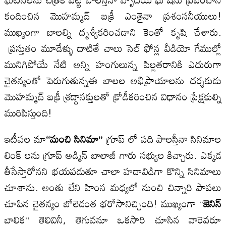
కందించిన మొహమ్మద్ బక్రీ ఎంతైనా ప్రశంసనీయులు!
ముఖ్యంగా బాలల్ని దృశ్యీకరించడాని కెంతో కృషి చేశారు.
ప్రస్తుతం మూడేళ్ళు దాటితే చాలు సెల్ ఫోన్ల వీడియో గేముల్లో
మునిగిపోయే నేటి అన్ని హంగులున్న పిల్లతరానికి ఎదురుగా
చైతన్యంతో పెరుగుతున్నఈ బాలల అభిప్రాయాలను దర్శకుడు
మొహమ్మద్ బక్రీ శ్రద్ధాసక్తులతో క్రోడీకరించిన విధానం ప్రేక్షకుల్ని
మురిపిస్తుంది!
ఇటీవల మా
“
మంచి సినిమా
”
గ్రూప్ లో పది పాలస్తీనా సినిమాల
లింక్ లను గ్రూప్ అడ్మిన్ బాలాజీ గారు సభ్యుల కిచ్చారు. ఎక్కడ
తీసేస్తారోనని భయపడుతూ చాలా హడావిడిగా కొన్ని సినిమాలు
చూశాను. అంతు లేని హింస మధ్యలో నుంచి చిన్నారి పాపలు
చూపిన చైతన్యం బోలెడంత భరోసానిచ్చింది! ముఖ్యంగా “
జెనిన్
బాలిక” తెలివినీ, తెగువనూ ఒకసారి చూసిన వారెవరూ