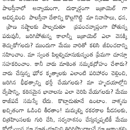
పాలస్తీనాలో అన్యాయంగా, దుర్మార్గంగా ఇజ్రాయెల్ గా
ఆవిర్భవించి పాలస్తీనా దేశాన్ని కొల్లగొట్టి మా నివాసాలు, ధన,
ప్రాణ నష్టాలకు పాల్పడుతూ ప్రపంచవ్యాప్తంగా పోతున్న
పరువునీ, జరిగిపోతున్న కాలాన్నీ ఇజ్రాయెల్ ఎలా వెనక్కి
తెచ్చుకోగలదు? ముందుగా మేము వారితో కలిసి జీవించడాన్ని
సహించాం. మా స్వంత పిల్లల్నిచూసుకున్నంత ప్రేమగా చూస్తూ
సహకరించాం. కానీ వారు మాకెంత నమ్మకద్రోహం చేశారు?
వారు చేస్తున్న ఘోర కృత్యాలకు ఎలాంటి పరిహారం చెల్లించి,
జరిగిన భీభత్సాన్ని భర్తీ చేయగలరు? మా హృదయాల్లోని
ద్వేషాన్ని, కఠినమైన భావాలను ఎలా చెరిపి వేయగలరు? మేము
రాజీపడే సమస్యే లేదు. కొట్లాడుతూనే ఉంటాం. వాళ్ళను
ఖచ్చితంగా ఓడించి తీరతాం! మమ్మల్ని రకరకాల పీడనలకు,
చిత్రహింసలకు గురి చేసి, సర్వనాశనం చేస్తున్నప్పటికీ మేము
కోల్పోయిన మా మాతృభూమిని తిరిగిపొందాలనే మా ఆకాంక్షల్ని