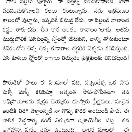
నాకు పిల్లలు పుట్టారు. నా పిల్లల్ని పెంచుకోవాలనీ, బాగా
చదివించుకోవాలనీ కలలు కంటున్నాను. నేను ఆక్రమణల
కాలంలో పుట్టాను, ఇప్పటికీ విముక్తి లేదు. నా పిల్లలకి నాలాంటి
కష్టం రాకూడదు. దీని కొక అంతం కావాలం”టాడు. అతను
ముద్దులొలికే పసిపిల్లల్ని స్ట్రోలర్లో వేసుకుని, దాన్ని తోసుకుంటూ
శిబిరంలోని చిన్న చిన్న గుడారాల దగ్గరికి వెళ్ళడం కనిపిస్తుంది.
పసి కూనలు స్ట్రోలర్లో రాగాలు తియ్యడం ప్రేక్షకులకు వినిపిస్తుంది!
పౌరుడితో పాటు ఈ సినిమాలో పది, పన్నెండేళ్ళ ఒక పాప
మళ్ళీ మళ్ళీ కనిపిస్తూ అత్యంత సాహసోపేతంగా తన
అభిప్రాయాలను వ్యక్తం చెయ్యడం చూస్తారు ప్రేక్షకులు. మాదైన
ఇంటికి తిరిగి వెళ్లాలన్నదే నా గొప్ప కోరిక అంటుందీ పాప. ఈ
బాలిక పెద్దవాళ్ళ కంటే ఎక్కువగా ఇజ్రాయెలీల పట్ల తన
ఆగ్రహాన్ని వ్యక్తం చేస్తూ ఉంటుంది. బాలిక మాటల్లో “ఈ