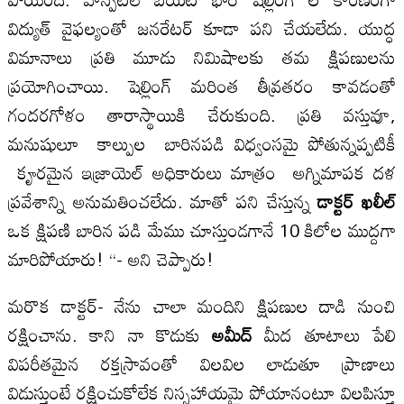
విద్యుత్ వైఫల్యంతో జనరేటర్ కూడా పని చేయలేదు. యుద్ధ
విమానాలు ప్రతి మూడు నిమిషాలకు తమ క్షిపణులను
ప్రయోగించాయి. షెల్లింగ్ మరింత తీవ్రతరం కావడంతో
గందరగోళం తారాస్థాయికి చేరుకుంది. ప్రతి వస్తువూ,
మనుషులూ కాల్పుల బారినపడి విధ్వంసమై పోతున్నప్పటికీ
కౄరమైన ఇజ్రాయెల్ అధికారులు మాత్రం అగ్నిమాపక దళ
ప్రవేశాన్ని అనుమతించలేదు. మాతో పని చేస్తున్న
డాక్టర్ ఖలీల్
ఒక క్షిపణి బారిన పడి మేము చూస్తుండగానే 10 కిలోల ముద్దగా
మారిపోయారు! “- అని చెప్పారు!
మరొక డాక్టర్- నేను చాలా మందిని క్షిపణుల దాడి నుంచి
రక్షించాను. కాని నా కొడుకు
అమీద్
మీద తూటాలు పేలి
విపరీతమైన రక్తస్రావంతో విలవిల లాడుతూ ప్రాణాలు
విడుస్తుంటే రక్షించుకోలేక నిస్సహాయమై పోయానంటూ విలపిస్తూ