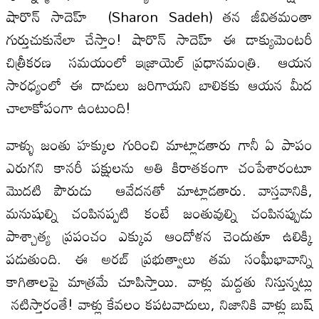
షారొన్ సాదెహ్ (Sharon Sadeh) తన జీవితమంతా
గుర్తుచుకునేలా చేస్తాం! షారొన్ సాదెహ్ ఈ డాక్యుమెంటరీ
చిత్రీకరణ సమయంలో ఇజ్రాయెల్ ప్రధానమంత్రి. ఆయన
సారధ్యంలో ఈ దాడులు జరిగాయని బాలికకు ఆయన మీద
చాలాకోపంగా ఉంటుంది!
వాళ్ళు జంతు హక్కుల గురించి మాట్లాడతారు గానీ ఏ పాపం
ఎరుగని కానరీ పక్షులను అతి కిరాతకంగా చంపేశారంటూ
మొదటి పౌరుడు ఆవేదనతో మాట్లాడతారు. వాస్తవానికి,
మనుషుల్ని చంపినప్పటి కంటే జంతువుల్ని చంపినప్పుడు
పాశ్చాత్య ప్రపంచం ఎక్కువ ఆందోళన చెందుతూ ఉలిక్కి
పడుతుంది. ఈ అరబ్ ప్రభుత్వాలు తమ సంఘీభావాన్ని
కాగితాలపై మాత్రమే చూపిస్తాయి. వాళ్లు మద్దతు నిస్తున్నట్లు
నటిస్తారంతే! వాళ్లు కేవలం కపటవాదులు, నిజానికి వాళ్లు బుష్