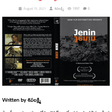
1997
0
August 15, 2021
శివల‌క్ష్మి
Written by
శివల‌క్ష్మి