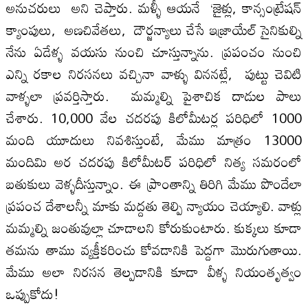
అనుచరులు అని చెప్తారు. మళ్ళీ ఆయనే ‘జైళ్లు, కాన్సంట్రేషన్
క్యాంపులు, అణచివేతలు, దౌర్జన్యాలు చేసే ఇజ్రాయేల్ సైనికుల్ని
నేను ఏడేళ్ళ వయసు నుంచి చూస్తున్నాను. ప్రపంచం నుంచి
ఎన్ని రకాల నిరసనలు వచ్చినా వాళ్ళు విననట్లే, పుట్టు చెవిటి
వాళ్ళలా ప్రవర్తిస్తారు. మమ్మల్ని పైశాచిక దాడుల పాలు
చేశారు. 10,000 వేల చదరపు కిలోమీటర్ల పరిధిలో 1000
మంది యూదులు నివశిస్తుంటే, మేము మాత్రం 13000
మందిమి అర చదరపు కిలోమీటర్‌ పరిధిలో నిత్య సమరంలో
బతుకులు వెళ్ళదీస్తున్నాం. ఈ ప్రాంతాన్ని తిరిగి మేము పొందేలా
ప్రపంచ దేశాలన్నీ మాకు మద్దతు తెల్పి న్యాయం చెయ్యాలి. వాళ్లు
మమ్మల్ని జంతువుల్లా చూడాలని కోరుకుంటారు. కుక్కలు కూడా
తమను తాము వ్యక్తీకరించు కోవడానికి పెద్దగా మొరుగుతాయి.
మేము అలా నిరసన తెల్పడానికి కూడా వీళ్ళ నియంతృత్వం
ఒప్పుకోదు!