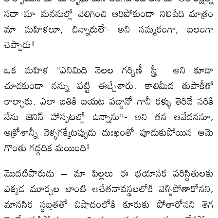
సదా మా మనసుల్లో వెలిగించి ఆరిపోకుండా నిలిపేది మాత్రం
మా మహిళలూ, చిన్నారులే’- అని నమ్మకంగా, బలంగా
చెప్పారు!
ఒక మహిళ “ఎనిమిది నెలల గర్భిణీ స్త్రీ అని కూడా
చూడకుండా నన్ను పట్టి ఈడ్చేశారు. కాలిమీద తుపాకీతో
కాల్చారు. ఎలా బతికి బయట పడ్డానో గానీ కళ్ళు తెరిచే సరికి
నేను జెనిన్ హాస్పటల్లో ఉన్నాను”- అని తన ఆవేదననూ,
ఆక్రోశాన్నీ వెళ్ళగక్కేటప్పుడు దుఃఖంతో పూడుకుపోయిన ఆమె
గొంతు గద్గదిక మయింది!
మొదటిపౌరుడు – మా పిల్లలు ఈ భయానక పరిస్థితులకు
ఎక్కడ మూర్ఛల లాంటి అచేతనావస్థలలోకి వెళ్ళిపోతారోనని,
మానసిక స్థబ్తతతో విషాదంలోకి కూరుకు పోతారోనని తెగ