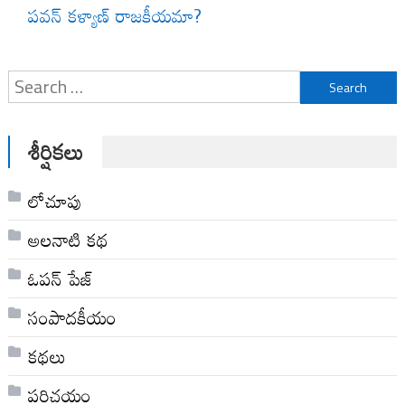
పవన్ కళ్యాణ్ రాజకీయమా?
Search
for:
శీర్షికలు
లోచూపు
అల‌నాటి క‌థ‌
ఓపన్ పేజ్
సంపాదకీయం
కథలు
పరిచయం