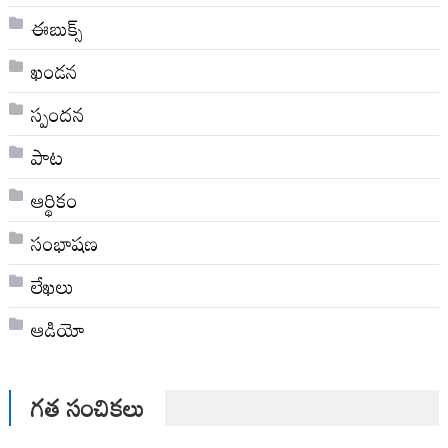
ఈబుక్స్
ఖండన
స్పందన
పాట
ఆర్థికం
సంభాషణ
లేఖలు
ఆడియో
గత సంచికలు