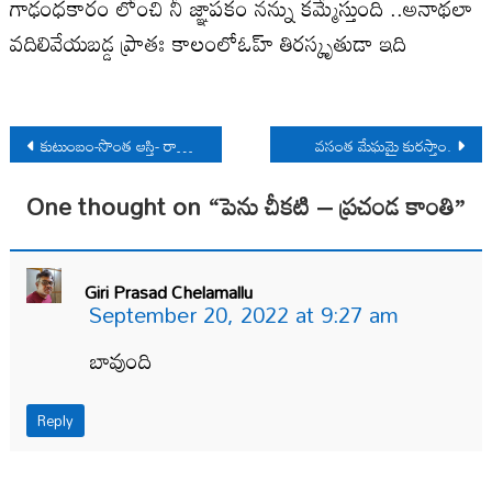
గాఢంధకారం లోంచి నీ జ్ఞాపకం నన్ను కమ్మేస్తుంది ..అనాథలా
వదిలివేయబడ్డ ప్రాతః కాలంలోఓహ్ తిరస్కృతుడా ఇది
Post
కుటుంబం-సొంత ఆస్తి- రాజ్యాంగ‌యంత్రం- 3
వసంత మేఘమై కురస్తాం.
navigation
One thought on “
పెను చీకటి – ప్రచండ కాంతి
”
Giri Prasad Chelamallu
September 20, 2022 at 9:27 am
బావుంది
Reply