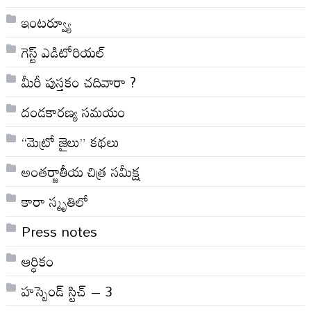
ఇంటర్వ్యూ
గెస్ట్ ఎడిటోరియల్
మీరీ పుస్తకం చదివారా ?
దండకారణ్య సమయం
“మెట్రో జైలు” కథలు
అంతర్జాతీయ చిత్ర సమీక్ష
కారా స్మృతిలో
Press notes
ఆర్ధికం
హస్బెండ్ స్టిచ్ – 3