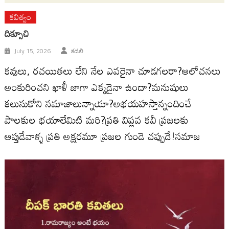
కవిత్వం
దిక్సూచి
July 15, 2026
కడలి
కవులు, రచయితలు లేని నేల ఎవరైనా చూడగలరా?ఆలోచనలు
అంకురించని ఖాళీ జాగా ఎక్కడైనా ఉందా?మనుషులు
కలుసుకోని సమాజాలున్నాయా?అభయహస్తాన్నందించే
పాలకుల భయాలేమిటి మరి?ప్రతి విప్లవ కవీ ప్రజలకు
ఆప్తుడేవాళ్ళ ప్రతి అక్షరమూ ప్రజల గుండె చప్పుడే!సమాజ