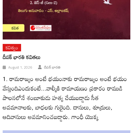
కవిత్వం
దీపక్ భారతి కవితలు
August 1, 2026
దీపక్ భారతి
1. రామరాజ్యం అంటే భయంనాకు రామరాజ్యం అంటే భయం
వేస్తుందిఎందుకంటే...వాల్మీకి రామాయణం ప్రకారం రాముడి
పాలనలోనే శంబూకుడు హత్య చేయబడ్డాడు సీత
అవమానాలకు, బాధలకు గురైంది. దాసులు, శూద్రులు,
ఆదివాసులు అవమానించబడ్డారు. గాంధీ యొక్క