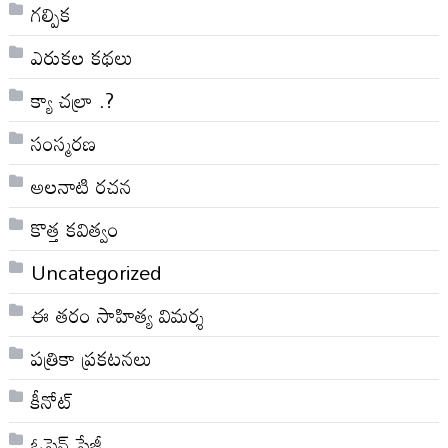
గల్పిక
ఎరుకల కథలు
క్యా చల్రా .?
సంస్మరణ
అలనాటి రచన
కొత్త కవిత్వం
Uncategorized
ఈ తరం సాహిత్య విమర్శ
పత్రికా ప్రకటనలు
కీనోట్
ఓపెన్ పేజీ