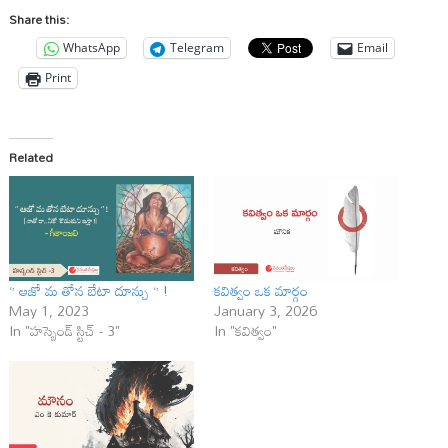
Share this:
WhatsApp
Telegram
Email
Print
Related
‘’ ఆజో మ తోన బేటా దూన్చు ‘’ !
కవిత్వం ఒక మార్గం
May 1, 2023
January 3, 2026
In "హస్బెండ్ స్టిచ్ - 3"
In "కవిత్వం"