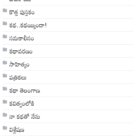
కొత్త పుస్తకం
కథ..కథయ్యిందా!
సమకాలీనం
కథావరణం
సాహిత్యం
పత్రికలు
కథా తెలంగాణ
కవిత్వంలోకి
నా క‌థ‌తో నేను
విశ్లేషణ