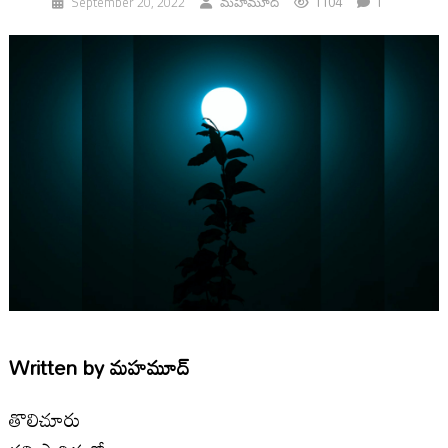
1104
1
September 20, 2022
మహమూద్
Written by
మహమూద్
తొలిచూరు