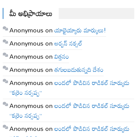
మీ అభిప్రాయాలు
Anonymous
on
యాభైయ్యారు మార్కులు!
Anonymous
on
అర్బన్ నక్సల్
Anonymous
on
విత్తనం
Anonymous
on
తగులబడుతున్నది దేశం
Anonymous
on
లందలో పొడిచిన రాడికల్ సూర్యుడు
“కర్రెం నర్సప్ప”
Anonymous
on
లందలో పొడిచిన రాడికల్ సూర్యుడు
“కర్రెం నర్సప్ప”
Anonymous
on
లందలో పొడిచిన రాడికల్ సూర్యుడు