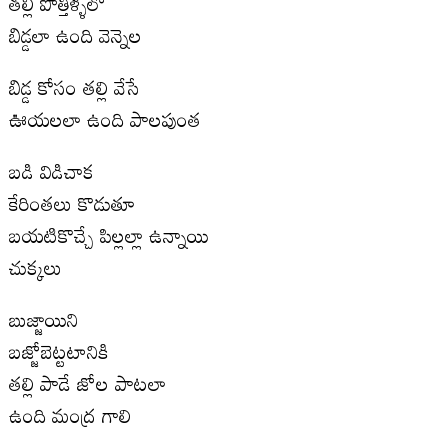
తల్లి పొత్తిళ్ళలో
బిడ్డలా ఉంది వెన్నెల
బిడ్డ కోసం తల్లి వేసే
ఊయలలా ఉంది పాలపుంత
బడి విడిచాక
కేరింతలు కొడుతూ
బయటికొచ్చే పిల్లల్లా ఉన్నాయి
చుక్కలు
బుజ్జాయిని
బజ్జోబెట్టటానికి
తల్లి పాడే జోల పాటలా
ఉంది మంద్ర గాలి