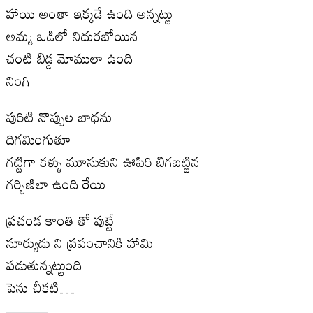
హాయి అంతా ఇక్కడే ఉంది అన్నట్టు
అమ్మ ఒడిలో నిదురబోయిన
చంటి బిడ్డ మోములా ఉంది
నింగి
పురిటి నొప్పుల బాధను
దిగమింగుతూ
గట్టిగా కళ్ళు మూసుకుని ఊపిరి బిగబట్టిన
గర్భిణిలా ఉంది రేయి
ప్రచండ కాంతి తో పుట్టే
సూర్యుడు ని ప్రపంచానికి హామి
పడుతున్నట్టుంది
పెను చీకటి…