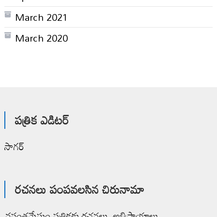
March 2021
March 2020
పత్రిక ఎడిటర్
సాగర్
రచనలు పంపవలసిన చిరునామా
వసంతమేఘం పత్రికకు రచనలు, అభిప్రాయాలు