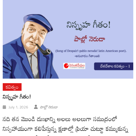
కవిత్వం
నిస్పృహ గీతం!
July 1, 2026
పాబ్లో నెరుడా
నది తన మొండి దుఃఖాన్ని అలలు అలలుగా సముద్రంలో
నిస్సహాయంగా కలిపేస్తున్న క్షణాల్లో ప్రియా చుట్టూ కమ్ముకున్న