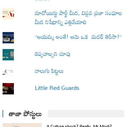
మావోయిస్టు పార్టీ మీద, విప్లవ ప్రజా సంఘాల
మీద నిషేధాన్ని ఎత్తివేయాలి
“ఆయమ్మ అంతే! ఆమె ఒక మదర్ తెరీసా!”
రెప్పవాల్చని చూపు
నాలుగు పిట్టలు
Little Red Guards
తాజా పోస్టులు
A Culture shock? Really, Mr Modi?