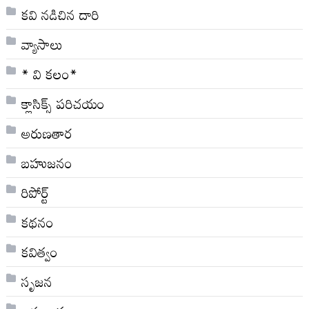
కవి నడిచిన దారి
వ్యాసాలు
* వి క‌లం*
క్లాసిక్స్ ప‌రిచ‌యం
అరుణతార
బహుజనం
రిపోర్ట్
కథనం
కవిత్వం
సృజన