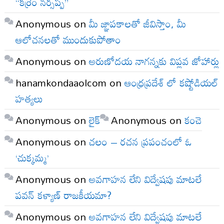
“కర్రెం నర్సప్ప”
Anonymous
on
మీ జ్ఞాపకాలతో జీవిస్తాం, మీ
ఆలోచనలతో ముందుకుపోతాం
Anonymous
on
అరుణోదయ నాగన్నకు విప్లవ జోహార్లు
hanamkondaaolcom
on
ఆంధ్రప్రదేశ్ లో కష్టోడియల్
హత్యలు
Anonymous
on
లైక్
Anonymous
on
కంచె
Anonymous
on
చలం – రచన ప్రపంచంలో ఓ
‘చుక్కమ్మ’
Anonymous
on
అవగాహన లేని విద్వేషపు మాటలే
పవన్ కళ్యాణ్ రాజకీయమా?
Anonymous
on
అవగాహన లేని విద్వేషపు మాటలే