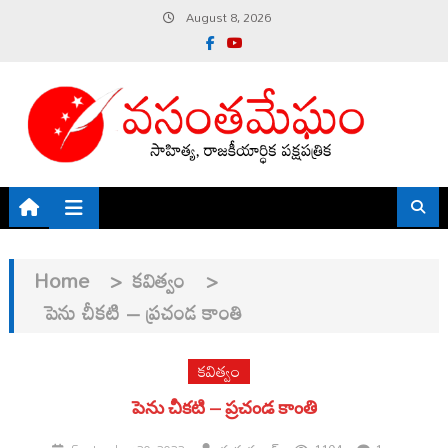
Skip
August 8, 2026
to
content
Home
>
కవిత్వం
>
పెను చీకటి – ప్రచండ కాంతి
కవిత్వం
పెను చీకటి – ప్రచండ కాంతి