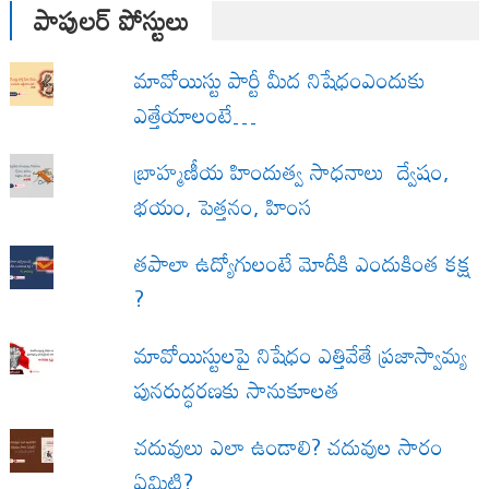
పాపులర్ పోస్టులు
మావోయిస్టు పార్టీ మీద నిషేధంఎందుకు
ఎత్తేయాలంటే…
బ్రాహ్మణీయ హిందుత్వ సాధనాలు ద్వేషం,
భయం, పెత్తనం, హింస
త‌పాలా ఉద్యోగులంటే మోదీకి ఎందుకింత కక్ష
?
మావోయిస్టులపై నిషేధం ఎత్తివేతే ప్రజాస్వామ్య
పునరుద్ధరణకు సానుకూలత
చదువులు ఎలా ఉండాలి? చదువుల సారం
ఏమిటి?