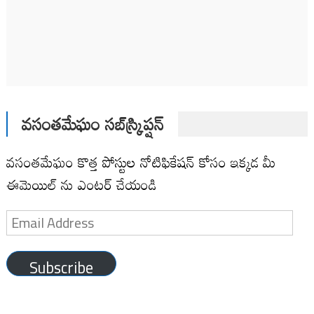
వసంతమేఘం సబ్‌స్క్రిప్షన్
వసంతమేఘం కొత్త పోస్టుల నోటిఫికేషన్ కోసం ఇక్కడ మీ
ఈమెయిల్ ను ఎంటర్ చేయండి
Email
Address
Subscribe