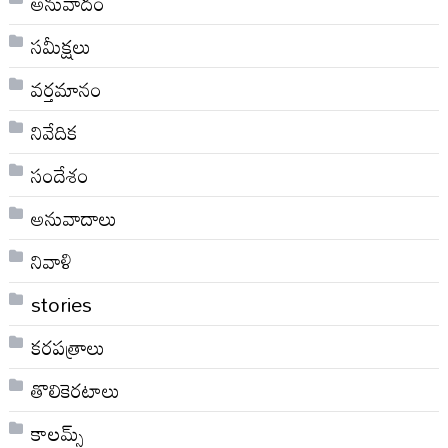
అనువాదం
సమీక్షలు
వర్తమానం
నివేదిక
సందేశం
అనువాదాలు
నివాళి
stories
కరపత్రాలు
తొలికెరటాలు
కాలమ్స్