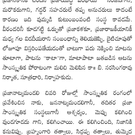
మరొకరుగాని, గద్దర్‌ సహచరులే తప్ప అనుచరులు కాదంటే
కారణం ఇది వుమ్మడి కుటుంబంవంటి సంస్థ కావడమే.
వీరందరినీ కూడగట్టి ఓర్పుతో ప్రజాకళకూ, ప్రజారాజకీయానికీ
మధ్య గల విడదీయరాని సంబంధాన్ని తెలియజెప్పి, బైటిచూపుతో
లోజూపూ విస్తరింపజేయడంతో బాటుగా పదు నెక్కించి మాటను
తూటాగా, పాటను ‘‘కాటా’’గా, మాటాపాటా జతబడిన ఆటను
సాంస్కృతిక పోరాటంగా మలిచి మెలిపిన కా॥ బి. నరసింగరావు
నిర్మాత, సూత్రధారి, నిర్వాహకుడు.
ప్రజానాట్యమండలి చివరి రోజుల్లో సాంస్కృతిక రంగంలో
ప్రవేశించిన నాకు, జననాట్యమండలిగానీ, తదితర ప్రజా
సాంస్కృతిక సంస్థలుగానీ ఆశ్చర్యం, మెప్పు కలిగించి
వుండగూడదు గాని, కలిగించాయి. ఈ కలిగించింది, నిజానికి
కనువిప్పు. బ్రహ్మంగారి తత్వాలు, సిద్ధప్ప తత్వాలు, తుమ్మెద