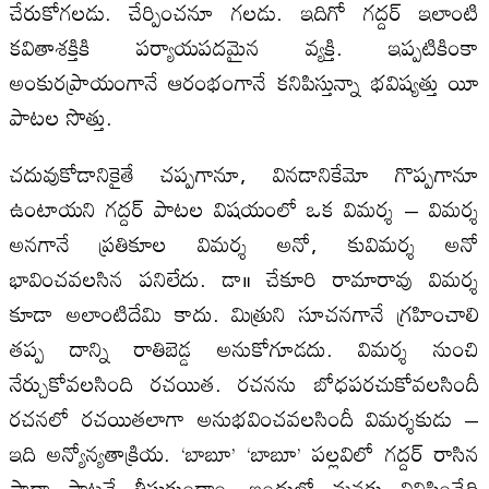
చేరుకోగలడు. చేర్పించనూ గలడు. ఇదిగో గద్దర్‌ ఇలాంటి
కవితాశక్తికి పర్యాయపదమైన వ్యక్తి. ఇప్పటికింకా
అంకురప్రాయంగానే ఆరంభంగానే కనిపిస్తున్నా భవిష్యత్తు యీ
పాటల సొత్తు.
చదువుకోడానికైతే చప్పగానూ, వినడానికేమో గొప్పగానూ
ఉంటాయని గద్దర్‌ పాటల విషయంలో ఒక విమర్శ – విమర్శ
అనగానే ప్రతికూల విమర్శ అనో, కువిమర్శ అనో
భావించవలసిన పనిలేదు. డా॥ చేకూరి రామారావు విమర్శ
కూడా అలాంటిదేమి కాదు. మిత్రుని సూచనగానే గ్రహించాలి
తప్ప దాన్ని రాతిబెడ్డ అనుకోగూడదు. విమర్శ నుంచి
నేర్చుకోవలసింది రచయిత. రచనను బోధపరచుకోవలసిందీ
రచనలో రచయితలాగా అనుభవించవలసిందీ విమర్శకుడు –
ఇది అన్యోన్యతాక్రియ. ‘బాబూ’ ‘బాబూ’ పల్లవిలో గద్దర్‌ రాసిన
సాదా పాటనే తీసుకుందాం. ఇందులో మనకు వినిపించేది