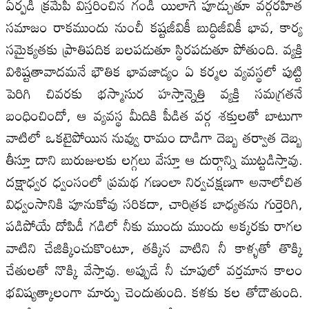
ఏర్పడి క్రమేపీ విస్తరించిన గండి యిలాగే పూడ్చుతూ వర్గరహిత
సమాజం రాకముందు నుంచీ కష్టజీవికీ బుద్ధిజీవికీ భావ, కార్య
సమైక్యతకు ప్రాతిపదిక బలపడుతూ స్థిరపడుతూ పోతుంది. వ్యక్తి
విశిష్టతావాదమనే భౌతిక భావజాడ్యం ఏ కర్మల వ్యవస్థలో పుట్టి
పెరిగి చివరకు భస్మాసుర హస్తాన్నెత్తి వ్యక్తి సమగ్రతనే
బంధించిందో, ఆ వ్యవస్థ మీదికి పీడిత వర్గ శక్తులతో బాటుగా
వాటిలో ఒకటైపోయిన నువ్వు రామం దాడిగా దెబ్బ తర్వాత దెబ్బ
తీస్తూ దాని బురుజులకు లగ్గలు వేస్తూ ఆ దుర్గాన్ని ముట్టడిస్తావు.
దక్షాధ్వర ధ్వంసంలో ప్రమథ గణంలా నిర్వచక్షణగా అనాలోచిత
విధ్వంసానికి పూనుకోవు సరికదా, చారిత్రక బాధ్యతను గుర్తెరిగి,
పడిపోయే దోపిడీ గడిలో నీకు ముందు ముందు అక్కరకు రాగల
వాటిని చేజిక్కించుకొంటూ, తక్కిన వాటిని నీ కాళ్ళతో తొక్కి
చేతులతో నొక్కి వేస్తావు. అప్పుడే నీ చూపులో వర్తమాన కాలం
భవిష్యత్కాలంగా మార్పు చెందుతుంది. కళకు కల తోడౌతుంది.