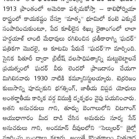
1913 ప్రాంతంలో అమెరికా పశ్చిమకోస్తా – కాలిఫోర్నియా
రాష్ట్రంలో కాయకష్టం చేస్తూ ‘‘మాతృ’’ భూమిలో కంటె ఎక్కువే
సంపాదించుకుంటూ, పేద కూలీలైన శిఖ్కు రైతాంగంలో లాలా
హర్దయాళ్‌ లాంటి మేధావులు రగిలించిన ప్రతీకారాగ్ని ‘ఘదర్‌’’
పత్రికగా మొదలై, ఆ కూటమి పేరునే ‘‘ఘదర్‌’’గా మార్చింది.
సైనిక పితూరీ ద్వారా బ్రిటీష్‌ వలసాధిపత్యాన్ని మట్టుబెట్టాలనే
ప్రయత్నంలో ఘదర్‌ వీరు లెందరో ప్రాణదానం చేయగా
మిగిలినవారు 1930 నాటికి కమ్యూనిస్టులయ్యారు. టెర్రరిజం
కుబుసాన్ని పూడ్చుకుని భగత్సింగ్‌, జాతీయ విప్లవ యోధులు
అంతర్జాతీయ కార్మిక వర్గ విముక్తి దృక్పథం వైపు పయనించారు.
అతని అనుచరులు గాని, తూర్పు బెంగాలులోని చిటగాంగ్‌
ఆయుధాగారం మీద దాడి చేసిన అమరుడు సూర్య సేన్‌
అనుచరులు గాని, అండమాన్‌ దీవులలోని ‘‘సెల్యులర్‌’’ జైల్లో
మార్క్సిస్టు బృందాలు కట్టారు. అయితే కొంతకాలం మితవాద