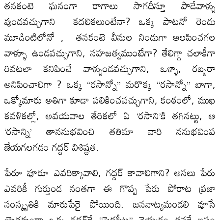
తనకంటె ఘనంగా రాగాలు సాగదీస్తూ పాడేవాళ్ళు
వుండవచ్చుగాని కదలికలుంటేనా? ఒక్క పాటనో రెండు
మూడింటిలోనో , తనకంటె వీనుల నిండుగా ఆలపించగల
వాళ్ళూ ఉండవచ్చుగాని, సహజత్వముంటేగా? తేలిగ్గా చలాకీగా
రివటలా కనిపించే వాళ్ళుండవచ్చుగాని, ఒళ్ళా, రబ్బరా
అనిపించాలిగా ? ఒక్క ‘‘రసాన్నో’’ మరొక్క ‘‘రసాన్నో’’ బాగా,
ఒక్కోమారు అతిగా కూడా పలికించవచ్చుగాని, కంఠంలో, ముఖ
కవళికల్లో, అవయవాల తేరికలో ఏ ‘రసాని’కి తగినట్టు, ఆ
‘రసాన్ని’ తాననుభవించి తతిమా వారి ననుభవింప
జేయగలగడం గద్దర్‌ విశిష్టత.
పేరూ వూరూ ఎవరిక్కావాలి, గద్దర్‌ కావాలిగాని? అసలు పేరు
ఎవరికీ గుర్తుండ నంతగా ఈ గొప్ప పేరు పోరాట ప్రజా
సంస్కృతికి మారుపేరై పోయింది. జననాట్యమండలి వూసే
యెత్తకుండా ఒక్క గద్దర్‌కే ‘‘పెద్దపీట’’ వెయ్యడం తనకే ఇష్టం