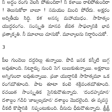
నీ అద్దం రంగు వెలసి పోతుందిరా! నీ కళాయి రాలిపోతుందిరా
! తెలుసుకోరా బాబూ ! సమయం మించి పోలేదు. అక్షరం
అద్వితీయ సిద్ధి. కళ అనన్య మహాయుధం. సాహిత్యం
యుద్దరంగం. సంస్కృతి మానవ జీవిత సాఫల్యానికి భావ
ప్రత్యాకృతి. నీ మూలాలు చూసుకో. మూల్యాలను నిర్థారించుకో.
3
పీల గుండెలు దద్దరిల్లు తున్నాయి. పొడి ఇసక కన్నీటి బుగ్గ
అవుతూంది. నిట్టూర్పు నుంచి సెగ లుబుకుతున్నాయి. అక్షరాలు
అగ్నిగుండా లవుతున్నాయి. ప్రజా యుద్ధానికి సాహిత్యమూ ఒక
రంగమౌతూంది. పాట తూటా కంటె శక్తివంతమౌతూంది.
రచయిత సాంస్కృతిక సైనికుడౌతున్నాడు. ‘దందహ్యమాన’
దశాబ్దం గడిచి ‘జాజ్వల్యమాన’ దశాబ్దం మొదలైంది. ఈ వ్యవస్థ
చీకటి కొష్ఠానికి నిప్పంటుకుంది. దీనుడు ధీరుడౌతున్నాడు. శ్రీశ్రీ