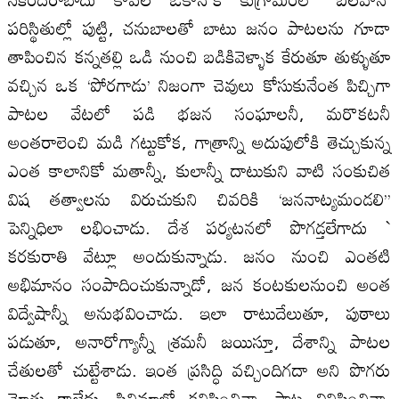
పరిస్థితుల్లో పుట్టి, చనుబాలతో బాటు జనం పాటలను గూడా
తాపించిన కన్నతల్లి ఒడి నుంచి బడికివెళ్ళాక కేరుతూ తుళ్ళుతూ
వచ్చిన ఒక ‘పోరగాడు’ నిజంగా చెవులు కోసుకునేంత పిచ్చిగా
పాటల వేటలో పడి భజన సంఘాలనీ, మరొకటనీ
అంతరాలెంచి మడి గట్టుకోక, గాత్రాన్ని అదుపులోకి తెచ్చుకున్న
ఎంత కాలానికో మతాన్నీ, కులాన్నీ దాటుకుని వాటి సంకుచిత
విష తత్వాలను విరుచుకుని చివరికి ‘జననాట్యమండలి’’
పెన్నిధిలా లభించాడు. దేశ పర్యటనలో పొగడ్తలేగాదు `
కరకురాతి వేట్లూ అందుకున్నాడు. జనం నుంచి ఎంతటి
అభిమానం సంపాదించుకున్నాడో, జన కంటకులనుంచి అంత
విద్వేషాన్నీ అనుభవించాడు. ఇలా రాటుదేలుతూ, పుఠాలు
పడుతూ, అనారోగ్యాన్నీ శ్రమనీ జయిస్తూ, దేశాన్ని పాటల
చేతులతో చుట్టేశాడు. ఇంత ప్రసిద్ధి వచ్చిందిగదా అని పొగరు
మోతు కాలేదు. సినిమాలో కనిపించినా, పాట వినిపించినా,