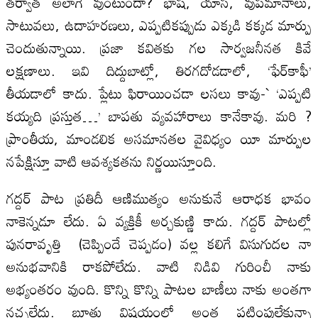
తర్వాత అలాగే వుంటుందా? భాష, యాస, వుపమానాలు,
సాటువలు, ఉదాహరణలు, ఎప్పటికప్పుడు ఎక్కడి కక్కడ మార్పు
చెందుతున్నాయి. ప్రజా కవితకు గల సార్వజనీనత కివే
లక్షణాలు. ఇవి దిద్దుబాట్లో, తిరగదోడడాలో, ‘ఫేర్‌కాఫీ’
తీయడాలో కాదు. ప్లేటు ఫిరాయించడా లసలు కావు-` ‘ఎప్పటి
కయ్యది ప్రస్తుత…’ బాపతు వ్యవహారాలు కానేకావు. మరి ?
ప్రాంతీయ, మాండలిక అసమానతల వైవిధ్యం యీ మార్పుల
నపేక్షిస్తూ వాటి ఆవశ్యకతను నిర్ణయిస్తూంది.
గద్దర్‌ పాట ప్రతిదీ ఆణిముత్యం అనుకునే ఆరాధక భావం
నాకెన్నడూ లేదు. ఏ వ్యక్తికీ అర్చకుణ్ణి కాదు. గద్దర్‌ పాటల్లో
పునరావృత్తి (చెప్పిందే చెప్పడం) వల్ల కలిగే విసుగుదల నా
అనుభవానికి రాకపోలేదు. వాటి నిడివి గురించీ నాకు
అభ్యంతరం వుంది. కొన్ని కొన్ని పాటల బాణీలు నాకు అంతగా
నచ్చలేదు. బూతు విషయంలో అంత పట్టింపులేకున్నా