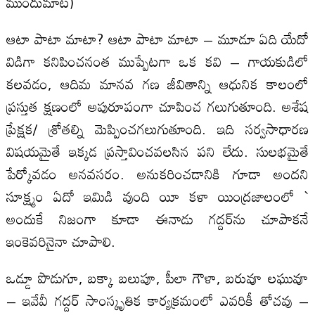
ముందుమాట)
ఆటా పాటా మాటా? ఆటా పాటా మాటా – మూడూ ఏది యేదో
విడిగా కనిపించనంత ముప్పేటగా ఒక కవి – గాయకుడిలో
కలవడం, ఆదిమ మానవ గణ జీవితాన్ని ఆధునిక కాలంలో
ప్రస్తుత క్షణంలో అపురూపంగా చూపించ గలుగుతూంది. అశేష
ప్రేక్షక/ శ్రోతల్ని మెప్పించగలుగుతూంది. ఇది సర్వసాధారణ
విషయమైతే ఇక్కడ ప్రస్తావించవలసిన పని లేదు. సులభమైతే
పేర్కోవడం అనవసరం. అనుకరించడానికి గూడా అందని
సూక్ష్మం ఏదో ఇమిడి వుంది యీ కళా యింద్రజాలంలో `
అందుకే నిజంగా కూడా ఈనాడు గద్దర్‌ను చూపాకనే
ఇంకెవరినైనా చూపాలి.
ఒడ్డూ పొడుగూ, బక్కా బలుపూ, పీలా గౌళా, బరువూ లఘువూ
– ఇవేవీ గద్దర్‌ సాంస్కృతిక కార్యక్రమంలో ఎవరికీ తోచవు –