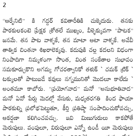
2
‘‘ఆర్బేనిటి’’ కి గద్దర్‌ కవితారీతికి చుక్కెదురు. తనకు
పాఠకులకంటె ప్రేక్షక శ్రోతలే ముఖ్యం, వీళ్ళెక్కువగా ‘‘పాటక’’
జనమే. తన పాట వాళ్ళకే, తన మాటా ఆటా వాళ్ళకే. అవేవీ
తాత్విక చింతనా శిఖరాలెక్కవు. కడుపుకి చల్ల కదలని విధంగా
నింపాదిగా నిమ్మళంగా సొంత, వింత సంకేతాల సుభావం
సమకూర్చుకొని అగమ్య గోచరత్వానికో తళుక్‌ ` చమక్‌ ట్రిక్‌ `
టక్కులతో పాటుబడే కవులు నగ్నమునితో మొదలూ కాలేదు `
అంతమూ కాబోరు. ‘‘ప్రయోగవాద’’ మనో ‘‘అనుభూతివాద’’
మనో ఏవో పేర్లు మెడల్లో వేసుకు, మధ్యతరగతి కింద ఫాయా
పాఠకుల్ని ప్రలోభపెట్టుతూ, కీర్తి ప్రతిష్ఠా సంపాదించుకోవచ్చు,
ఆకర్షణా కలిగించవచ్చు. ఇవి మిణుగురులు కాకపోతే
మెరుపులు. వంపులూ, విరుపులూ ఎన్నో ఉండీ యీ మెరుపులు