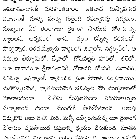
అవకాశవాదానికీ మరికొంతకాలం అతివాద దుస్సాహసిక
విధానానికీ మార్చి మార్చి గురైంది కమ్యూనిస్టు ఉద్యమం.
ముఖ్యంగా వీర తెలంగాణా రైతాంగ సాయుధ పోరాటాన్ని,
జ్వాలలను ఆర్పడంలో తానూ చల్లని కన్నీళ్ళ కడవలతో
పాల్గొన్నాక, ఇరవయ్యేళ్ళకు డార్జిలింగ్‌ జిల్లాలోని నగ్జల్బరీలో, ఆ
పిమ్మట ఖీర్భూమ్‌లో, దేబ్రాలో, గోపీవల్లభ్‌ పూర్‌లో, తరైలో,
ఇలా దావానంలా శ్రీకాకుళానికీ, గోదావరి లోయకీ, ఈనాటికి,
సిరిసిల్లా, జగిత్యాలకీ వ్యాపించిన ప్రజా పోరాట సంప్రదాయం,
మహోజ్వలమైన, త్యాగమయమైన భవిష్యత్తు వేసి ముళ్ళబాటలో
తూటాలగుండా పోలీసు కేంపులగుండా ఎదురుకాల్పుల
హత్యాకాండ గుండా ముందుకి సాగిపోతూంది. అలుపు
తీర్చుకొని ఆటు దిశని మీరి, మళ్ళీ ఉప్పొంగుతున్న యీ రైతాంగ
పోరాటం వ్యవసాయిక విప్లవాన్ని ధ్యేయం చేసుకుంది. నూతన
ప్రజాస్వామిక నిర్మాణాన్ని లక్ష్యం చేసుకుంది. అయినా ఇప్పటి