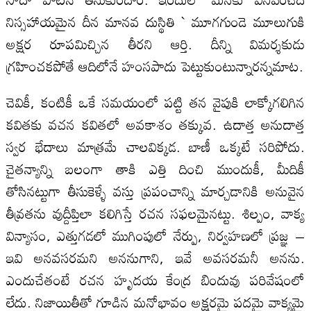
నిస్సహాయమైన దీన మానవ దుస్థితి ` మూగగుండె మూలుగుకి
అక్షర రూపమిచ్చిన తీరని ఆర్తి. దీన్ని విమర్శకుడు
గ్రహించకపోతే ఆదిలోనే హంసపాదు పెట్టుకుంటున్నారన్నమాట.
చెవికీ, కంటికీ ఒకే సమయంలో పట్టి తన వైపుకి లాక్కోగలిగిన
కవితకు వచన కవితలో అవకాశం తక్కువ. ఉదాత్త అనుదాత్త
స్వర భేదాలు మాత్రమే చాలవిక్కడ. బాణీ ఒక్కటే సరిపోదు.
చైతన్యాన్ని బలంగా తాకి ఎత్తి దించి ముందుకీ, మీదికీ
తోసినట్టుగా తీసుకెళ్ళే వస్తు ప్రపంచాన్ని మార్చడానికి అనువైన
తీవ్రతను వుద్దీప్తిలా కలిగిస్తే రచన సఫలమైనట్టు. శిల్పం, వాక్య
విన్యాసం, ఎత్తుగడలో ముగింపులో నేర్పు, నిర్వహణలో ప్రజ్ఞ –
ఇవి అనవసరమని అననుగాని, ఇవే అవసరమనీ అనను.
ఎందుచేతంటే రచన హృదయ కేంద్ర బిందువు పరివేషంలో
లేదు. నిజాయితీతో గూడిన మనోభావం అక్షరమై పదమై వాక్యమై