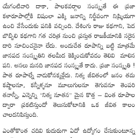
యేగంటివారి దాకా, పాలకవర్గాల సంస్కృతే ఈ ప్రజా
కళారూపాల్లోకి విషంలా ఎక్కి జనాన్ని నిర్జీవంగా నిష్క్రియగా
ఉంచి వేసేందుకు పనికి వచ్చింది. దేశింగు రాజు కథగాని, పెద
బొబ్బిలి కథగాని గత చరిత్ర నుంచి ప్రస్తుత రాజకీయానికి సరైన
దారి సూచించనైనా లేదు. అందుచేత రూపాన్ని బట్టి మాత్రమే
జానపద సంస్కృతిని తలమీద కెక్కించుకోవడం తెలివి మాలిన
పని. అసలు మనది జానపద సంస్కృతే కాదు. ప్రజా సంస్కృతి !
పాత రూపాల్నే వాడుకోనక్కర్లేదు. నిత్య జీవితంలో జనం తమ
కష్టాలనూ, కన్నీళ్ళనూ మూలుగులనూ తెగువనూ తెంపరి
తనాన్నీ, ఎన్నెన్ని ‘‘నిత్య నూతన’’ మైన కొత్త – వింత రూపాల
ద్వారా ప్రకటిస్తుందో తెలుసుకోటానికి ఒక జీవిత కాలం
చాలదనిపిస్తుంది.
ఎంతోకొంత చదివి కుదురుగా ఏదో ఉద్యోగం చేసుకుంటూన్న