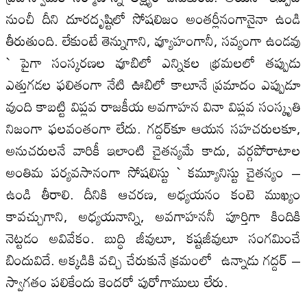
నుంచీ దీని దూరదృష్టిలో సోషలిజం అంతర్లీనంగానైనా ఉండి
తీరుతుంది. లేకుంటే తెన్నుగాని, వ్యూహంగానీ, సవ్యంగా ఉండవు
` పైగా సంస్కరణల వూబిలో ఎన్నికల భ్రమలలో తప్పుడు
ఎత్తుగడల ఫలితంగా నేటి ఊబిలో కాలూనే ప్రమాదం ఎప్పుడూ
వుంది కాబట్టి విప్లవ రాజకీయ అవగాహన వినా విప్లవ సంస్కృతి
నిజంగా ఫలవంతంగా లేదు. గద్దర్‌కూ ఆయన సహచరులకూ,
అనుచరులనే వారికీ ఇలాంటి చైతన్యమే కాదు, వర్గపోరాటాల
అంతిమ పర్యవసానంగా సోషలిస్టు ` కమ్యూనిస్టు చైతన్యం –
ఉండి తీరాలి. దీనికి ఆచరణ, అధ్యయనం కంటె ముఖ్యం
కావచ్చుగాని, అధ్యయనాన్ని, అవగాహననీ పూర్తిగా కిందికి
నెట్టడం అవివేకం. బుద్ధి జీవులూ, కష్టజీవులూ సంగమించే
బిందువిదే. అక్కడికి వచ్చి చేరుకునే క్రమంలో ఉన్నాడు గద్దర్‌ –
స్వాగతం పలికేందు కెందరో పురోగాములు లేరు.