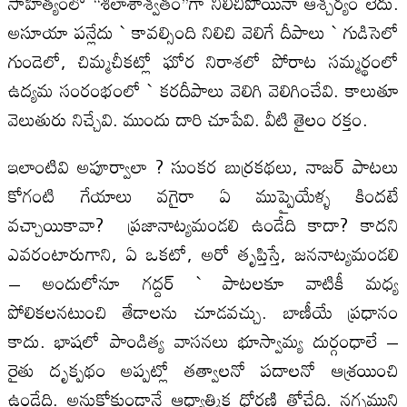
సాహిత్యంలో ‘‘శిలాశాశ్వతం’’గా నిలిచిపోయినా ఆశ్చర్యం లేదు.
అసూయా పన్లేదు ` కావల్సింది నిలిచి వెలిగే దీపాలు ` గుడిసెలో
గుండెలో, చిమ్మచీకట్లో ఘోర నిరాశలో పోరాట సమ్మర్థంలో
ఉద్యమ సంరంభంలో ` కరదీపాలు వెలిగి వెలిగించేవి. కాలుతూ
వెలుతురు నిచ్చేవి. ముందు దారి చూపేవి. వీటి తైలం రక్తం.
ఇలాంటివి అపూర్వాలా ? సుంకర బుర్రకథలు, నాజర్‌ పాటలు
కోగంటి గేయాలు వగైరా ఏ ముప్పైయేళ్ళ కిందటే
వచ్చాయికావా? ప్రజానాట్యమండలి ఉండేది కాదా? కాదని
ఎవరంటారుగాని, ఏ ఒకటో, అరో తృప్తిస్తే, జననాట్యమండలి
– అందులోనూ గద్దర్‌ ` పాటలకూ వాటికీ మధ్య
పోలికలనటుంచి తేడాలను చూడవచ్చు. బాణీయే ప్రధానం
కాదు. భాషలో పాండిత్య వాసనలు భూస్వామ్య దుర్గంధాలే –
రైతు దృక్పథం అప్పట్లో తత్వాలనో పదాలనో ఆశ్రయించి
ఉండేది. అనుకోకుండానే ఆధ్యాత్మిక ధోరణి తోచేది. నగ్నముని