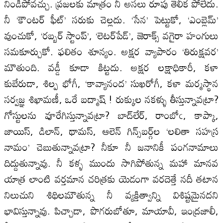
నిండిపోవచ్చు. ప్రజలకు మాత్రం నీ అసలు రూపు తెలీక పోలేదు.
నీ ‘కౌంటర్‌ ఫీట్‌’ సరుకు చెల్లదు. ‘సేన’ పెట్టుకో, ‘ఎంబ్లెమ్‌’
వుంచుకో, ‘రబ్బర్‌ స్టాంప్‌’, ‘లెటర్‌పేడ్‌’, జెరాక్స్‌ వగైరా హంగులు
సమకూర్చుకో. ఫలితం శూన్యం. అక్షర వ్యాపారం ‘తిరుక్షవర’
మౌతుంది. వడ్డీ కూడా కిట్టదు. అక్షర లక్షాధికారీ, కళా
కుబేరుడా, శిల్ప భోగీ, ‘కావ్యానంద’ సుఖరోగీ, కళా మర్మస్థాన
సర్వజ్ఞ శిఖామణీ, ఒరే బద్మాష్‌ ! రుక్కుల నకళ్ళు తీస్తున్నావట్రా?
గోస్టులను వూరేగిస్తున్నావట్రా? బాద్‌లేర్‌, రాంబోఁ, కాప్కా,
జాయిస్‌, డిలాన్‌, థామస్‌, ఆలెన్‌ గిన్స్‌బర్గ్‌ల ‘లలితా సహస్ర
నామం’ చెబుతున్నావట్రా? నీకూ నీ జనానికీ పంగనామాలు
దిద్దుతున్నావు. నీ కళ్ళ ముందు సాగిపోతున్న మహా మానవ
యాత్ర లాంటి వర్తమాన చరిత్రకు యెడంగా వరదెత్తే నదీ తటాన
నిలుచుని శిథిలమౌతున్న నీ వ్యక్తిత్వాన్ని విశిష్టమైనదని
భావిస్తున్నావు. పిచ్చాడా, పొగరుబోతూ, మాయావీ, ఇంద్రజాలీ,