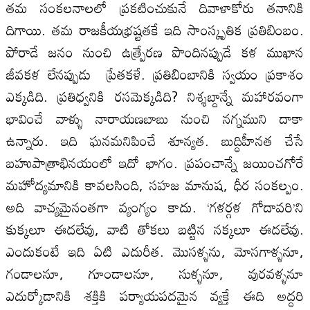
తమ సంకలనాలలో ప్రకటించుకునే దివాళాకోరు తనానికి
దిగాయి. తమ రాజకీయభ్రష్టతకే ఇది సాంస్కృతిక ప్రతిబింబం.
పోరాడే జనం నుంచి ఉత్ప్రేరణ పొందినప్పుడే కళ ముఖాన
జీవకళ లేనప్పుడు ప్రేతకళే. ప్రతిబింబానికి స్వయం ప్రకాశం
ఎక్కడిది. ప్రతిధ్వనికి రసమెక్కడిది? నిశ్శబ్దాన్నే మహారవంగా
భావించే వాళ్ళు నారాయణబాబు నుంచి నగ్నముని దాకా
ఉన్నారు. ఇది ఘనమనిపించే శూన్యత. బుద్ధిహీనత చేసే
బహుపాత్రాభినయంలో ఇదో భాగం. ప్రపంచాన్నే జయించగోరే
మహోద్యమానికి కావలసింది, సహజ మానుష, ధీర సంకల్పం.
అది వాచ్యమైనంతగా వ్యంగ్యం కాదు. ‘గళర్గళ గోదావరి’ని
కుక్కలూ ఈదలేవు, వాటి తోకలు బట్టిన నక్కలూ ఈదలేవు.
ఎందుకంటే ఇది ఏటి ఎదురీత. మొసళ్ళను, మోసగాళ్ళనూ,
గండాలనూ, గూండాలనూ, సుళ్ళనూ, వురవళ్ళనూ
ఎదుర్కోడానికి శక్తికి పర్యాయపదమైన వ్యక్తే ఈది అద్దరి