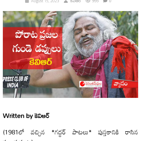
955
0
August 15, 2023
కెవిఆర్
Written by
కెవిఆర్
(1981లో వచ్చిన *గద్దర్‌ పాటలు* పుస్తకానికి రాసిన