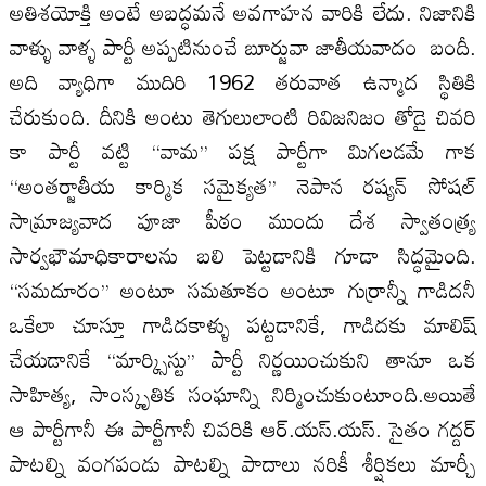
అతిశయోక్తి అంటే అబద్ధమనే అవగాహన వారికి లేదు. నిజానికి
వాళ్ళు వాళ్ళ పార్టీ అప్పటినుంచే బూర్జువా జాతీయవాదం బందీ.
అది వ్యాధిగా ముదిరి 1962 తరువాత ఉన్మాద స్థితికి
చేరుకుంది. దీనికి అంటు తెగులులాంటి రివిజనిజం తోడై చివరి
కా పార్టీ వట్టి ‘‘వామ’’ పక్ష పార్టీగా మిగలడమే గాక
‘‘అంతర్జాతీయ కార్మిక సమైక్యత’’ నెపాన రష్యన్‌ సోషల్‌
సామ్రాజ్యవాద పూజా పీఠం ముందు దేశ స్వాతంత్య్ర
సార్వభౌమాధికారాలను బలి పెట్టడానికి గూడా సిద్ధమైంది.
‘‘సమదూరం’’ అంటూ సమతూకం అంటూ గుర్రాన్నీ గాడిదనీ
ఒకేలా చూస్తూ గాడిదకాళ్ళు పట్టడానికే, గాడిదకు మాలిష్‌
చేయడానికే ‘‘మార్క్సిస్టు’’ పార్టీ నిర్ణయించుకుని తానూ ఒక
సాహిత్య, సాంస్కృతిక సంఘాన్ని నిర్మించుకుంటూంది.అయితే
ఆ పార్టీగానీ ఈ పార్టీగానీ చివరికి ఆర్‌.యస్‌.యస్‌. సైతం గద్దర్‌
పాటల్ని వంగపండు పాటల్ని పాదాలు నరికీ శీర్షికలు మార్చీ