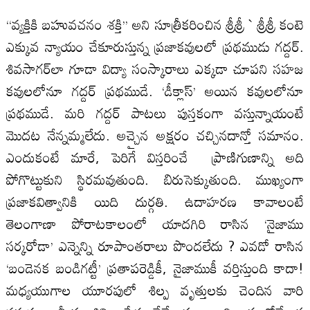
‘‘వ్యక్తికి బహువచనం శక్తి’’ అని సూత్రీకరించిన శ్రీశ్రీ ` శ్రీశ్రీ కంటె
ఎక్కువ న్యాయం చేకూరుస్తున్న ప్రజాకవులలో ప్రథముడు గద్దర్‌.
శివసాగర్‌లా గూడా విద్యా సంస్కారాలు ఎక్కడా చూపని సహజ
కవులలోనూ గద్దర్‌ ప్రథముడే. ‘డీక్లాస్‌’ అయిన కవులలోనూ
ప్రథముడే. మరి గద్దర్‌ పాటలు పుస్తకంగా వస్తున్నాయంటే
మొదట నేన్నమ్మలేదు. అచ్చైన అక్షరం చచ్చినదాన్తో సమానం.
ఎందుకంటే మారే, పెరిగే విస్తరించే ప్రాణిగుణాన్ని అది
పోగొట్టుకుని స్థిరమవుతుంది. బిరుసెక్కుతుంది. ముఖ్యంగా
ప్రజాకవిత్వానికి యిది దుర్గతి. ఉదాహరణ కావాలంటే
తెలంగాణా పోరాటకాలంలో యాదగిరి రాసిన ‘నైజాము
సర్కరోడా’ ఎన్నెన్ని రూపాంతరాలు పొందలేదు ? ఎవడో రాసిన
‘బండెనక బండిగట్టీ’ ప్రతాపరెడ్డికీ, నైజాముకీ వర్తిస్తుంది కాదా!
మధ్యయుగాల యూరపులో శిల్ప వృత్తులకు చెందిన వారి