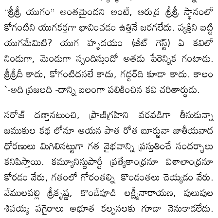
‘‘శ్రీశ్రీ యుగం’’ అంతమైందని అంటే, ఆరుద్ర శ్రీశ్రీ స్థానంలో
కోగంటిని యుగకర్తగా భావించడం ఉత్తినే జరగలేదు. వ్యక్తిని బట్టి
యుగమేమిటి? యుగ హృదయం (జీట్‌ గెస్ట్‌) ఏ కవిలో
నిండుగా, మెండుగా స్పందిస్తుందో అతడు పేరెన్నిక గంటాడు.
శ్రీశ్రీదీ కాదు, కోగంటిదసలే కాదు, గద్దర్‌ది కూడా కాదు. కాలం
`-అది ప్రజలది -దాన్ని బలంగా పలికించిన కవి చరితార్థుడు.
సరోజ్‌ దత్తానటుంచి, ప్రాణిగ్రహిని వరవడిగా తీసుకున్నా
జముకుల కథ లోనూ ఆయన పాత రోత బూర్జువా జాతీయవాద
ధోరణులు మిగిలినట్టుగా గత వైభవాన్ని ప్రస్తుతించే సందర్భాలు
కనిపిస్తాయి. కమ్యూనిస్టుపార్టీ ప్రత్యేకాంధ్రనూ విశాలాంధ్రనూ
కోరడం వేరు, గతంలో గోరంతల్ని కొండంతలు చెయ్యడం వేరు.
వేములపల్లి శ్రీకృష్ణ, కొండేపూడి లక్ష్మీనారాయణ, పులుపుల
శివయ్య వగైరాలు అభూత కల్పనలకు గూడా వెనుకాడలేదు.