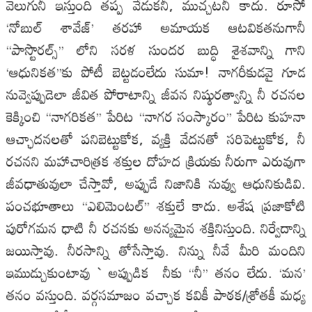
వెలుగునీ ఇస్తుంది తప్ప వేడుకనీ, ముచ్చటనీ కాదు. రూసో
‘నోబుల్‌ శావేజ్‌’ తరహా అమాయక ఆటవికతనుగానీ
‘‘పాస్టొరల్స్‌’’ లోని సరళ సుందర బుద్ధి శైశవాన్ని గాని
‘ఆధునికత’’కు పోటీ బెట్టడంలేదు సుమా! నాగరీకుడవై గూడ
నువ్వెప్పుడెలా జీవిత పోరాటాన్ని జీవన నిష్ఠురత్వాన్ని నీ రచనల
కెక్కించి ‘‘నాగరికత’’ పేరిట ‘‘నాగర సంస్కారం’’ పేరిట కుహనా
ఆచ్ఛాదనలతో పనిబెట్టుకోక, వ్యక్తి వేదనతో సరిపెట్టుకోక, నీ
రచనని మహాచారిత్రక శక్తుల దోహద క్రియకు నీరుగా ఎరువుగా
జీవధాతువులా చేస్తావో, అప్పుడే నిజానికి నువ్వు ఆధునికుడివి.
పంచభూతాలు ‘‘ఎలిమెంటల్‌’’ శక్తులే కాదు. అశేష ప్రజాకోటి
పురోగమన ధాటి నీ రచనకు అనన్యమైన శక్తినిస్తుంది. నిర్వేదాన్ని
జయిస్తావు. నీరసాన్ని తోసేస్తావు. నిన్ను నీవే మీరి మందిని
ఇముడ్చుకుంటావు ` అప్పుడిక నీకు ‘‘నీ’’ తనం లేదు. ‘మన’
తనం వస్తుంది. వర్గసమాజం వచ్చాక కవికీ పాఠక/శ్రోతకీ మధ్య