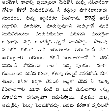
అంతేగాని కాలాన్ని వుయ్యాలలా చేసుకొని నువ్వు సవిలాసంగా
డోలికా కేళిలో మైమరచిపోవు. నీ కర్తవ్యం వూగిసలాటకాదు.
ముందంజ. నువ్వు అడ్డనడకల పీతవికావు, దౌడెత్తే అరబీ
గుర్రానివి. మారుతూ, మారుస్తావుగాని నువ్వుగానే వుండి
మురుసుకుంటూ మురుసుకుంటూ మరుగున మురుగైనా
అవుతావు. శుద్ధ అంతర్వేదనాగ్నిలో మాడిపోనైనా పోతావు.
మనుగడ గురించి గానీ జరుగుబాటు గురించిగానీ వేదన
బయల్పడాలి. లలితంగా తగిలే ‘జాలగాలి’గానో నీ చెలికే
వినిపించే రోదనగానో కాదు` పచ్చి పుండుగా మారిన
గుండెలోంచి పెరికిన కత్తిలా, శత్రువు తలపైకి విసరబోయే కఠిన
శిలలా, కసితో కక్షగా లేకుంటే అట్టతో చేసిన నీ ‘ముళ్ళ
కిరీటాలు’గానీ కెమెరా కంటి నీ ఒంటి మేకులుగానీ నిన్ను
దగాకోరుగా దగుల్బాజీగా నిరూపిస్తాయి. పత్రికలు మెచ్చి
అచ్చుకిచ్చి ‘సేల్సు’ పెంచుకోవచ్చు. సభలు కరతాళ ధ్వనులతో