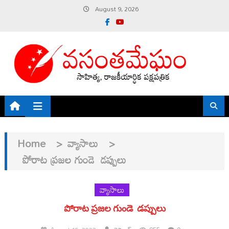
Skip
August 9, 2026
to
content
Home
>
వ్యాసాలు
>
పోరాట ప్రజల గుండె డప్పులు
వ్యాసాలు
పోరాట ప్రజల గుండె డప్పులు