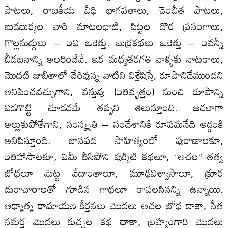
పాటలు, రాజకీయ వీధి భాగవతాలు, చెంచీత పాటలు,
బుడబుక్కల వారి మాటలధాటి, పిట్టల దొర ప్రసంగాలు,
గొల్లసుద్దులు – ఇవి ఒకెత్తు. బుర్రకథలు ఒకెత్తు – ఇవన్నీ
బీదజనాన్ని అలరించేవే. ఇక మధ్యతరగతి వాళ్ళకు నాటకాలు,
మొదటి జాబితాలో చేరివున్న వాటిని విశ్లేషిస్తే, రూపానిదేముందని
అనిపించవచ్చుగాని, వస్తువు (ఇతివృత్తం) నుంచి రూపాన్ని
విడగొట్టి చూడడమే తప్పని తెలుస్తూంది. జడలాగా
అల్లుకుపోతేగాని, సంస్కృతి – సందేశానికి రూపమనేది అడ్డంకి
అనిపిస్తూంది. జానపద సాహిత్యంలో పురాణాలకూ,
ఇతిహాసాలకూ, ఏమీ తీసిపోని పుక్కిటి కథలూ, ‘‘అచల’’ తత్వ
బోధలూ మెట్ట వేదాంతాలూ, మూఢవిశ్వాసాలూ, క్రూర
దురాచారాలతో గూడిన గాథలూ కావలసినన్ని ఉన్నాయి.
ఆధ్మాత్మ రామాయణ కీర్తనలు మొదలు అచల బోధ దాకా, సీత
సమర్త మొదలు కుచ్చల కథ దాకా, బ్రహ్మంగారి మొదలు