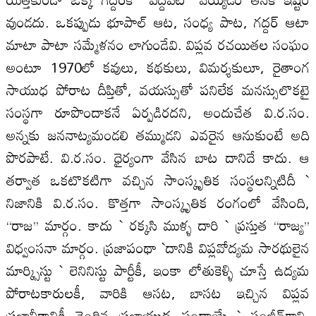
వుండదు. ఒకప్పుడు భూపాల్‌ ఆట, సంధ్య పాట, గద్దర్‌ ఆటా
మాటా పాటా సమ్మేళనం లాగుండేవి. విప్లవ రచయితల సంఘం
అంటూ 1970లో కవులు, కథకులు, విమర్శకులూ, రైతాంగ
సాయుధ పోరాట దీప్తితో, వయస్సుతో పనిలేక మనస్సులొకటై
సంస్థగా రూపొందాకనే ఏర్పడిరదని, అందుచేత వి.ర.సం.
అన్నకు జననాట్యమండలి తమ్ముడని ఎవరైన ఆనుకుంటే అది
పొరపాటే. వి.ర.సం. ధైర్యంగా వేసిన బాట దానిదే కాదు. ఆ
తర్వాత ఒకటొకటిగా వచ్చిన సాంస్కృతిక సంస్థలన్నిటిదీ `
నిజానికి వి.ర.సం. కొత్తగా సాంస్కృతిక రంగంలో వేసింది,
‘‘రాజ’’ మార్గం. కాదు ` రక్కసి ముళ్ళ దారి ` ప్రస్తుత ‘‘రాజ్య’’
విధ్వంసనా మార్గం. ప్రజాపంథా `దానికి విప్లవోద్యమ సారథులైన
మార్క్సిస్టు ` లెనినిస్టు పార్టీకీ, ఇంకా లోతుకెళ్ళి చూస్తే ఉద్యమ
పోరాటకారులకీ, వారికి ఆసట, బాసట ఇచ్చిన విప్లవ
ప్రజానీకానికీ చెందిన ప్రజాయుద్ధ పంథాయే ` సంజీవ్‌గాని,