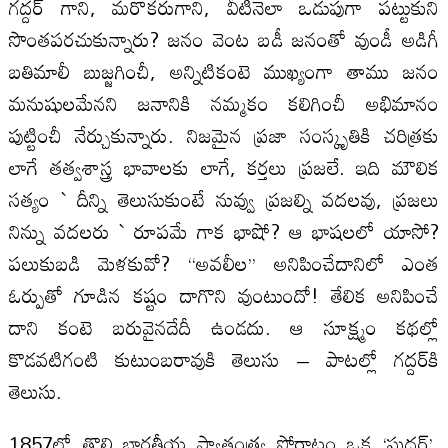
గద్దర్‌ గాని, మరొకరుగాని, వీటినెలా ఒడుపుగా పట్టుకుని
సొంతపరచుకున్నారు? జనం వెంట బడీ జనంతో వుండీ అడిగీ
బతిమాలీ బుజ్జగించీ, అన్నిటికంటె ముఖ్యంగా తాము జనం
మనుషులమేనని జనానికి నమ్మకం కలిగించీ అభిమానం
పుట్టించీ నేర్చుకున్నారు. నిజమైన ప్రజా సంస్కృతికి చరిత్రకు
లాగే తత్వశాస్త్ర భావాలకు లాగే, కర్తలు ప్రజలే. ఇది మౌలిక
సత్యం ` దీన్ని తెలుసుకుంటే నువ్వు ప్రజల్ని వదలవు, ప్రజలు
నిన్ను వదలరు ` రూపమే గాక భాషో? ఆ భాషలలో యాసో?
పలుకుబడి మెళకువో? ‘‘అవలీల’’ అనిపించేదానిలో ఎంత
ఓర్పుతో గూడిన కష్టం దాగొని వుంటుందో! తేలిక అనిపించే
దాని కంటె బరువైనదేదీ ఉండదు. ఆ సూక్ష్మం కథల్లో
కొడవటిగంటి కుటుంబరావుకి తెలుసు – పాటల్లో గద్దర్‌కి
తెలుసు.
1857లో తొలి భారతీయ స్వాతంత్య్ర పోరాటం ఒక ‘ఘదర్‌’.