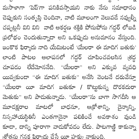
మసాళాగా ‘పెప్‌’గా పనికివస్తాయని నాకు నేను సమాధానం
చెప్పుకుని సంతృప్తి చెందినా, వాటి మూలంగా వెలువడే నవ్వుల్నీ
చప్పట్లనీ విని విని వాటి ఆకర్షణ శక్తికి పోనుపోను గద్దర్‌ లోబడి
ప్రలోభం చెందుతున్నాడా అని ఒకప్పుడు అనుమానం వేస్తుంది.
ఇంకొక ఫిర్యాదు నాది యేమిటంటే ‘యేలరా ఈ మాదిగ బతుకు’
లాంటి పాటల ఆలాపనలో గద్దర్‌ చూపించవలసిన శ్రద్ధ
చూపడం లేదేమోననేది. ‘‘యేలరా’’ అని ఎక్కువ వ్యవధి
యివ్వకుండా ‘‘ఈ మాదిగ బతుకు’’ అనేసి వెంటనే దరువేస్తూ
‘‘యేలరా యీ మాదిగ బతుకూ / కొట్టుకున్న దొరకదురా
మెతుకు’’ అని పాడుతున్నాడు. ‘‘యేలరా’’ను బాగా సాగదీసి ఆ
మూడక్షరాల మాటలో బాధనూ, ఆక్రోశాన్ని, దైన్యాన్ని,
నిస్సహాయస్థితినీ ఎంతగానైనా పలికించే అవకాశం వుండి
కూడా, దాన్ని పూరాగా వాడుకోవడం లేదు. పాటగాణ్ణి కాకున్నా
శ్రోతను గనక ఫిర్యాదు చేసే యీ హక్కు నాకుంది.