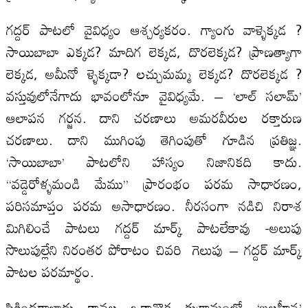
గద్దర్‌ పాటలో వైవిధ్యం ఆశ్చర్యకరం. గ్యాంగు వాళ్ళెక్కడ ?
సాయిబాబా ఎక్కడ? మాదిగ లెక్కడ, దొరలెక్కడ? ప్రాణత్యాగా
లెక్కడ, అమీనో ళ్ళెక్కడా? లచ్చుమమ్మ లెక్కడ? దొరలెక్కడ ?
వస్తువులోనేగాదు భావంలోనూ వైవిధ్యమే. – ‘లాల్‌ సలామ్‌’
ఆలాపన గర్జన. దాని చరణాలు అమరవీరుల రక్తారుణ
చరణాలు. దాని ముగింపు తెగింపుతో గూడిన ప్రతిజ్ఞ.
‘సాయిబాబా’ పాటలోని హాస్యం నిజానికది కాదు.
‘‘వడ్డెరోళ్ళమండి మేము’’ ప్రారంభం పరమ సాధారణం,
పరిసమాప్తం పరమ అసాధారణం. నీరసంగా నడిచి నిరాశ
మిగిలించే పాటలు గద్దర్‌ మార్క్‌ పాటలేకావు -అలుపు
సొలుపుల్లేని నిరంతర పోరాటం చివరి గెలుపు – గద్దర్‌ మార్క్‌
పాటల పరమార్థం.
సికిందరాబాదు కావల ఒకానొక కుగ్రామంలో ‘బలహీన’