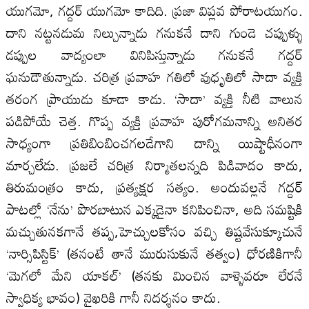
యుగమో, గద్దర్‌ యుగమో కాదిది. ప్రజా విప్లవ పోరాటయుగం.
దాని నట్టనడుమ నిల్చున్నాడు గనుకనే దాని గుండె చప్పుళ్ళు
డప్పుల వాద్యంలా వినిపిస్తున్నాడు గనుకనే గద్దర్‌
ఘనుడౌతున్నాడు. చరిత్ర ప్రవాహ గతిలో వుధృతిలో సాదా వ్యక్తి
తరంగ ప్రాయుడు కూడా కాడు. ‘సాదా’ వ్యక్తి నీటి వాలున
పడిపోయే చెత్త. గొప్ప వ్యక్తి ప్రవాహ పురోగమనాన్ని అనితర
సాధ్యంగా ప్రతిబింబించగలడేగాని దాన్ని యిష్టాధీనంగా
మార్చలేడు. ప్రజలే చరిత్ర నిర్మాతలన్నది పిడివాదం కాదు,
తిరుమంత్రం కాదు, ప్రత్యక్షర సత్యం. అందువల్లనే గద్దర్‌
పాటల్లో ‘నేను’ పొరబాటున ఎక్కడైనా కనిపించినా, అది సమష్టికి
మచ్చుతునకగానే తప్ప,హెచ్చులకోసం వచ్చి తిష్టవేసుక్కూచునే
‘నార్సిపిస్టిక్‌’ (తనంటే తానే మురుసుకునే తత్వం) ధోరణికిగానీ
‘మెగలో మేని యాకల్‌’ (తనకు మించిన వాళ్ళెవరూ లేరనే
స్వాధిక్య భావం) వైఖరికి గానీ నిదర్శనం కాదు.