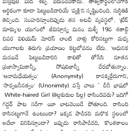
వస్తువుల మీద శిల్పి పేరుండేదేకాదు. తాత్వికార్థంలోనేగాక
ఆర్థికంగా కూడా పెట్టుబడిదారియే ‘వ్యక్తి’ని సృష్టించింది. సుస్థితికి
తెచ్చింది. సంహరిస్తూందిప్పుడు తన అటవీ వ్యవస్థలో. ‘ట్రేడ్‌
మార్కు’ల యుగంలో జీవిస్తూన్న మనం మళ్ళీ 19వ శతాబ్ది
చివర విలియమ్‌ మోరిస్‌ లాంటి వాళ్లు కోరినట్టుగా మధ్య
యుగాలకు తిరుగు ప్రయాణం కట్టబోవడం లేదు. ‘ఆధునిక
మనబడే పెట్టుబడిదారిని కాలితో తోసేసి నూతన
ప్రజాస్వామికాన్నీ, సోషలిజాన్నీ చేరబోతున్నాం.
‘ఆనామధేయత్వం’ (Anonymity) రానక్కర్లేదుగాని,
‘సార్వజనీనత్వం’ (Unonimity) వస్తే చాలు ` చీనీ భాషలో
White-haired Girl (తెల్లకురుల పిల్ల) రాసిందెవరు? ఇదిగో
గద్దర్‌ పాట సరీగా యీ బాటవెంబడే పోతూంది. రాసింది
రాసినట్టుగానే ఉంటుందా? ఇక్కడ పాడిరది మరొక స్థలంలో
అదేలా వినిపిస్తూందా? ఇప్పుడు రాసిపాడిరది, కొంతకాలం