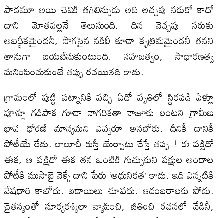
పాదమూ అయి చెవికి తగిలిన్పుడు అది అచ్చపు సరుకో కాదో
దాని మోతవల్లనే తెలుస్తుంది. దిన వెచ్చపు సరుకు
అబద్దీకమైందనీ, సొగసైన నకిలీ కూడా కృత్రిమమైందనీ తనని
తానుగా బయటేసుకుంటుంది. సహజత్వం, సాధారణత్వ
మనింపించుకుంటే తప్పు రచయితది కాదు.
గ్రామంలో పుట్టి పట్నానికి వచ్చి ఏదో వృత్తిలో స్థిరపడి ఏళ్లూ
పూళ్లూ గడిపాక గూడా నాగరికతా నాజూకు లంటని గ్రామీణ
భావ ధోరణే మాన్యమని ఎవ్వరూ అనబోరు. దీనికీ దానికీ
పోటీయే లేదు. లాలూచీ కుస్తీ యేర్పాటు చేస్తే తప్ప ! ఈ పక్షిదో
ఈక, ఆ పక్షిదో ఈక తన ఒంటికి గుచ్చుకుని పక్షుల అందాల
పోటీకి ముస్తాబై వెళ్ళే దాని పేరు ‘ఆధునికత’ కాదు. ఇది ఎన్నటికి
వేషధారి కాబోదు. బడాయిలు చూపదు. ఆడంబరాలకు పోదు.
చైతన్యంతో సూర్యరశ్మిలా వ్యాపించి, జితించి రచనలో వేడినీ,