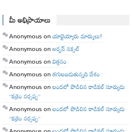
మీ అభిప్రాయాలు
Anonymous
on
యాభైయ్యారు మార్కులు!
Anonymous
on
అర్బన్ నక్సల్
Anonymous
on
విత్తనం
Anonymous
on
తగులబడుతున్నది దేశం
Anonymous
on
లందలో పొడిచిన రాడికల్ సూర్యుడు
“కర్రెం నర్సప్ప”
Anonymous
on
లందలో పొడిచిన రాడికల్ సూర్యుడు
“కర్రెం నర్సప్ప”
Anonymous
on
లందలో పొడిచిన రాడికల్ సూర్యుడు