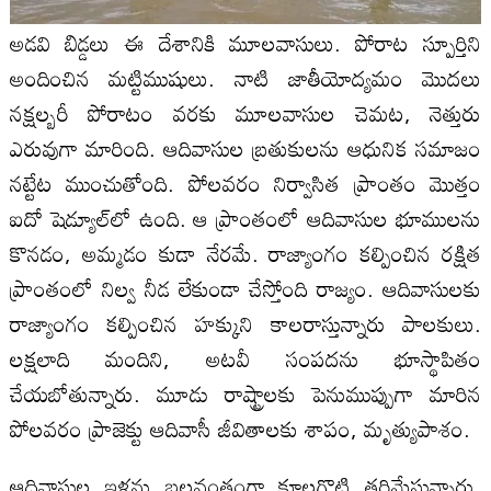
అడవి బిడ్డలు ఈ దేశానికి మూలవాసులు. పోరాట స్పూర్తిని
అందించిన మట్టిముషులు. నాటి జాతీయోద్యమం మొదలు
నక్షల్బరీ పోరాటం వరకు మూలవాసుల చెమట, నెత్తురు
ఎరువుగా మారింది. ఆదివాసుల బ్రతుకులను ఆధునిక సమాజం
నట్టేట ముంచుతోంది. పోలవరం నిర్వాసిత ప్రాంతం మొత్తం
ఐదో షెడ్యూల్‌లో ఉంది. ఆ ప్రాంతంలో ఆదివాసుల భూములను
కొనడం, అమ్మడం కుడా నేరమే. రాజ్యాంగం కల్పించిన రక్షిత
ప్రాంతంలో నిల్వ నీడ లేకుండా చేస్తోంది రాజ్యం. ఆదివాసులకు
రాజ్యాంగం కల్పించిన హక్కుని కాలరాస్తున్నారు పాలకులు.
లక్షలాది మందిని, అటవీ సంపదను భూస్థాపితం
చేయబోతున్నారు. మూడు రాష్ట్రాలకు పెనుముప్పుగా మారిన
పోలవరం ప్రాజెక్టు ఆదివాసీ జీవితాలకు శాపం, మృత్యుపాశం.
ఆదివాసుల ఇళ్లను బలవంతంగా కూలగొట్టి తరిమేస్తున్నారు.