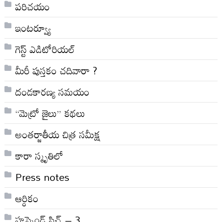
పరిచయం
ఇంటర్వ్యూ
గెస్ట్ ఎడిటోరియల్
మీరీ పుస్తకం చదివారా ?
దండకారణ్య సమయం
“మెట్రో జైలు” కథలు
అంతర్జాతీయ చిత్ర సమీక్ష
కారా స్మృతిలో
Press notes
ఆర్ధికం
హస్బెండ్ స్టిచ్ – 3