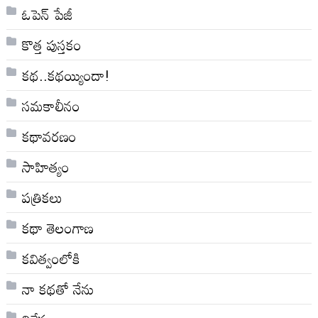
ఓపెన్ పేజీ
కొత్త పుస్తకం
కథ..కథయ్యిందా!
సమకాలీనం
కథావరణం
సాహిత్యం
పత్రికలు
కథా తెలంగాణ
కవిత్వంలోకి
నా క‌థ‌తో నేను