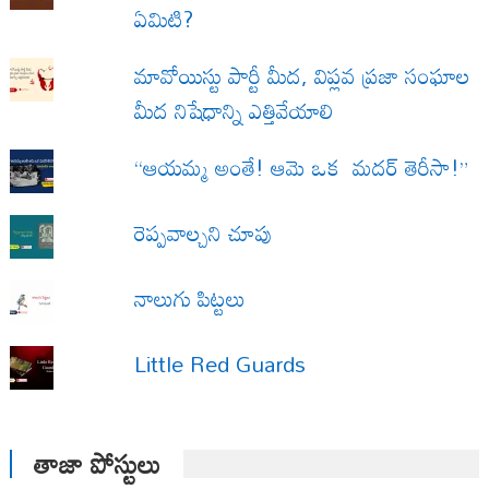
ఏమిటి?
మావోయిస్టు పార్టీ మీద, విప్లవ ప్రజా సంఘాల
మీద నిషేధాన్ని ఎత్తివేయాలి
“ఆయమ్మ అంతే! ఆమె ఒక మదర్ తెరీసా!”
రెప్పవాల్చని చూపు
నాలుగు పిట్టలు
Little Red Guards
తాజా పోస్టులు