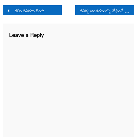
Post
కలీం క‌విత‌లు రెండు
కవిత్వ అంతరంగాన్ని శోధించే కవిత్వం
navigation
Leave a Reply