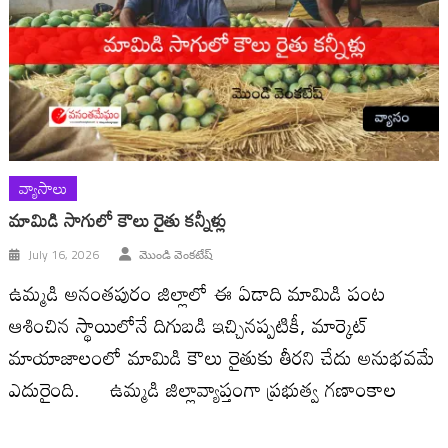
వ్యాసాలు
మామిడి సాగులో కౌలు రైతు కన్నీళ్లు
July 16, 2026
మొండి వెంకటేష్
ఉమ్మడి అనంతపురం జిల్లాలో ఈ ఏడాది మామిడి పంట
ఆశించిన స్థాయిలోనే దిగుబడి ఇచ్చినప్పటికీ, మార్కెట్
మాయాజాలంలో మామిడి కౌలు రైతుకు తీరని చేదు అనుభవమే
ఎదురైంది. ఉమ్మడి జిల్లావ్యాప్తంగా ప్రభుత్వ గణాంకాల