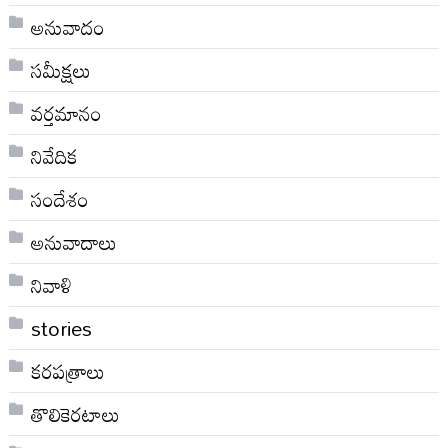
అనువాదం
సమీక్షలు
వర్తమానం
నివేదిక
సందేశం
అనువాదాలు
నివాళి
stories
కరపత్రాలు
తొలికెరటాలు