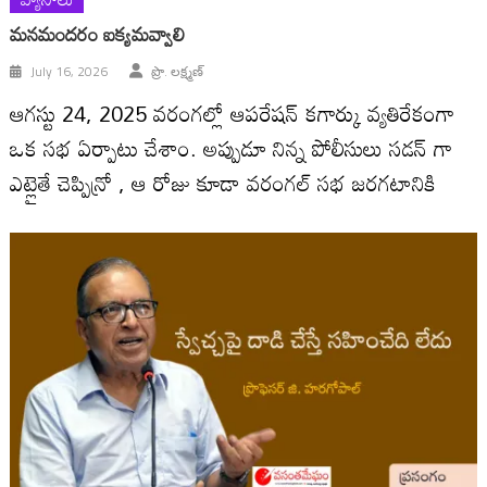
మనమందరం ఐక్యమవ్వాలి
July 16, 2026
ప్రొ. లక్ష్మణ్
ఆగస్టు 24, 2025 వరంగల్లో ఆపరేషన్ కగార్కు వ్యతిరేకంగా
ఒక సభ ఏర్పాటు చేశాం. అప్పుడూ నిన్న పోలీసులు సడన్ గా
ఎట్లైతే చెప్పిన్రో , ఆ రోజు కూడా వరంగల్ సభ జరగటానికి