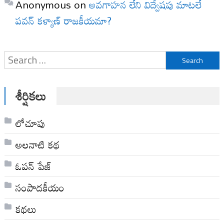
Anonymous
on
అవగాహన లేని విద్వేషపు మాటలే
పవన్ కళ్యాణ్ రాజకీయమా?
Search
for:
శీర్షికలు
లోచూపు
అల‌నాటి క‌థ‌
ఓపన్ పేజ్
సంపాదకీయం
కథలు