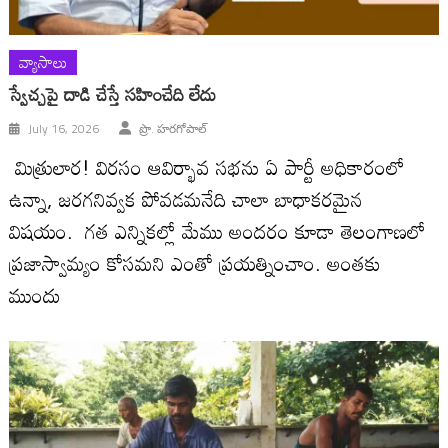
వ్యాసాలు
స్వేచ్చపై దాడి చేస్తే సహించేది లేదు
July 16, 2026
ప్రొ. హరగోపాల్
మిత్రులార! విరసం ఆవిర్భావ సభను ఏ పార్టీ అధికారంలో
ఉన్నా, జరగనివ్వక పోవడమనేది చాలా బాధాకరమైన
విషయం. గత ఎన్నికల్లో మేము అందరం కూడా తెలంగాణలో
ప్రజాస్వామ్యం కోసమని ఎంతో ప్రయత్నించాం. అంతకు
ముందు