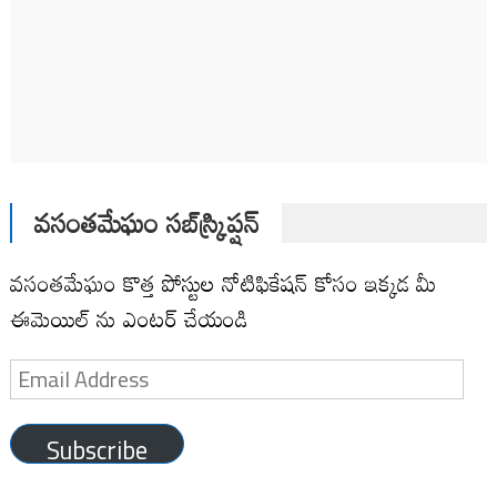
వసంతమేఘం సబ్‌స్క్రిప్షన్
వసంతమేఘం కొత్త పోస్టుల నోటిఫికేషన్ కోసం ఇక్కడ మీ
ఈమెయిల్ ను ఎంటర్ చేయండి
Email
Address
Subscribe