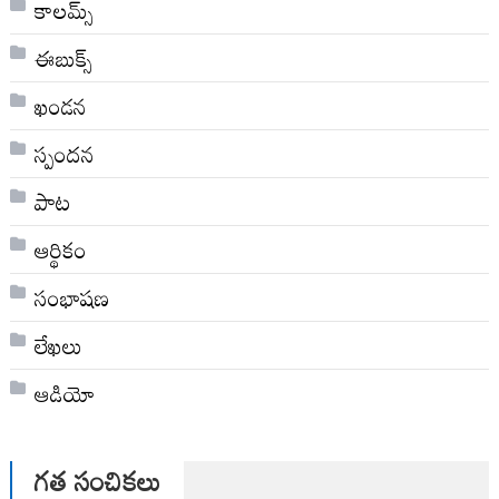
కాలమ్స్
ఈబుక్స్
ఖండన
స్పందన
పాట
ఆర్థికం
సంభాషణ
లేఖలు
ఆడియో
గత సంచికలు