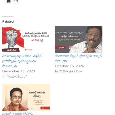
Print
Related
మావోయిస్టులపై నిషేధం ఎత్తివేతే
సాయిబాబా మృతికి ప్రభుత్వమే బాధ్యత
ప్రజాస్వామ్య పునరుద్ధరణకు
వహించాలి.
సానుకూలత
October 16, 2024
December 15, 2023
In "పత్రికా ప్రకటనలు"
In "సంపాదకీయం"
అనిశెట్టి ర‌జిత‌కు జోహార్లు..