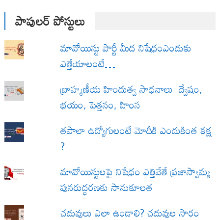
పాపులర్ పోస్టులు
మావోయిస్టు పార్టీ మీద నిషేధంఎందుకు
ఎత్తేయాలంటే…
బ్రాహ్మణీయ హిందుత్వ సాధనాలు ద్వేషం,
భయం, పెత్తనం, హింస
త‌పాలా ఉద్యోగులంటే మోదీకి ఎందుకింత కక్ష
?
మావోయిస్టులపై నిషేధం ఎత్తివేతే ప్రజాస్వామ్య
పునరుద్ధరణకు సానుకూలత
చదువులు ఎలా ఉండాలి? చదువుల సారం