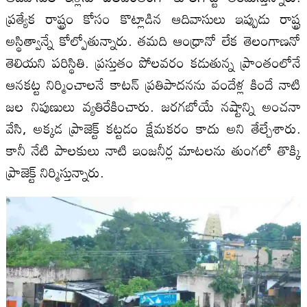
ప్రత్యేక రాష్ట్రం కోసం కొట్లాడిన ఆదివాసులు ఇప్పుడు రాష్ట్ర
అస్థిత్వాన్నే కోల్పోతున్నారు. తమది ఆంధ్రానో లేక తెలంగాణనో
తెలియని పరిస్థితి. ప్రస్తుతం పోలవరం కడుతున్న ప్రాంతంలోనే
ఆనకట్ట నిర్మించాలనే కాటన్‌ ప్రతిపాదనను వందేళ్ల కిందే నాటి
జల నిపుణులు వ్యతిరేకించారు. జరగబోయే నష్టాన్ని అంచనా
వేసి, అక్కడ ప్రాజెక్ట్ కట్టడం క్షేమకరం కాదు అని తేల్చేశారు.
కానీ నేటి పాలకులు నాటి ఇంజనీర్ల మాటలను తుంగలో తొక్కి
ప్రాజెక్ట్‌ నిర్మిస్తున్నారు.