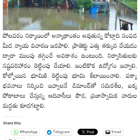
పోలవరం నిర్మాణంలో అన్యాక్రాంతం అవుతున్న కోట్లాది సంపద
మీద న్యాయ విచారణ జరపాలి. ప్రాజెక్టు ఎత్తు తక్కువ చేయడం
ద్వారా ముంపు తగ్గించే అవకాశం ఉంటుంది. నిర్వాసితులకు
నష్టపరిహారం రెట్టింపు చేయాలి. ఇంటికొక ఉద్యోగం ఇవ్వాలి.
కోల్పోయిన భూమికి రెట్టింపు భూమి కేటాయించాలి. పక్కా
భవనాలు నిర్మించి ఇవ్వాలనే డిమాండ్‌తో సమరశీల, ఐక్య
పోరాటాలు చేస్తున్న ఆదివాసీలు పౌర, ప్రజాస్వామిక వాదుల
మద్దతు కూడగట్టాలి.
Share this:
WhatsApp
Telegram
Email