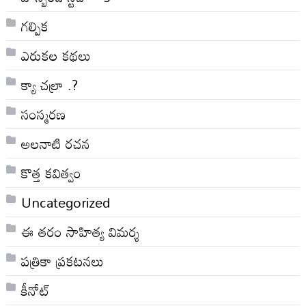
గల్పిక
ఎరుకల కథలు
క్యా చల్రా .?
సంస్మరణ
అలనాటి రచన
కొత్త కవిత్వం
Uncategorized
ఈ తరం సాహిత్య విమర్శ
పత్రికా ప్రకటనలు
కీనోట్