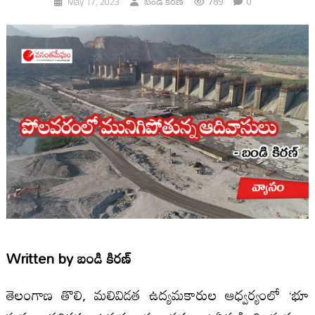
789
0
May 17, 2023
బండి కిరణ్
Written by
బండి కిరణ్
తెలంగాణ తొలి, మలివిడత ఉద్యమకారుల ఆధ్వర్యంలో ‘భూ