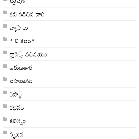
విశ్లేషణ
కవి నడిచిన దారి
వ్యాసాలు
* వి క‌లం*
క్లాసిక్స్ ప‌రిచ‌యం
అరుణతార
బహుజనం
రిపోర్ట్
కథనం
కవిత్వం
సృజన