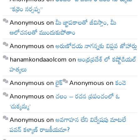
“కర్రెం నర్సప్ప”
Anonymous
on
మీ జ్ఞాపకాలతో జీవిస్తాం, మీ
ఆలోచనలతో ముందుకుపోతాం
Anonymous
on
అరుణోదయ నాగన్నకు విప్లవ జోహార్లు
hanamkondaaolcom
on
ఆంధ్రప్రదేశ్ లో కష్టోడియల్
హత్యలు
Anonymous
on
లైక్
Anonymous
on
కంచె
Anonymous
on
చలం – రచన ప్రపంచంలో ఓ
‘చుక్కమ్మ’
Anonymous
on
అవగాహన లేని విద్వేషపు మాటలే
పవన్ కళ్యాణ్ రాజకీయమా?