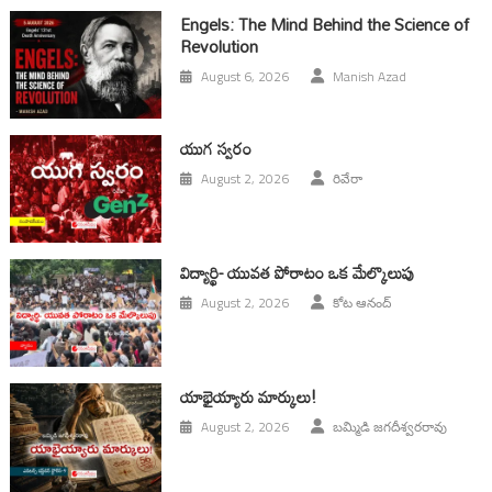
Engels: The Mind Behind the Science of
Revolution
August 6, 2026
Manish Azad
యుగ స్వ‌రం
August 2, 2026
రివేరా
విద్యార్థి- యువత పోరాటం ఒక మేల్కొలుపు
August 2, 2026
కోట ఆనంద్
యాభైయ్యారు మార్కులు!
August 2, 2026
బమ్మిడి జగదీశ్వరరావు