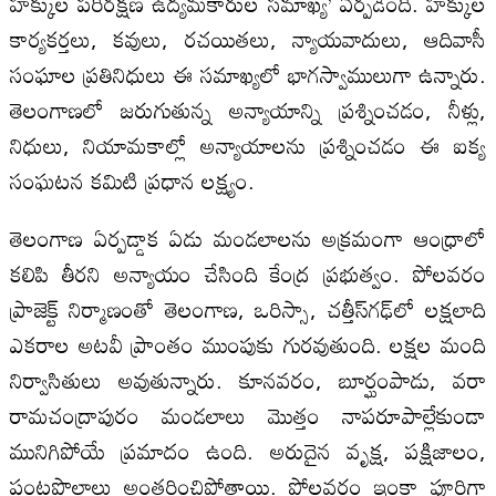
హక్కుల పరిరక్షణ ఉద్యమకారుల సమాఖ్య’ ఏర్పడింది. హక్కుల
కార్యకర్తలు, కవులు, రచయితలు, న్యాయవాదులు, ఆదివాసీ
సంఘాల ప్రతినిధులు ఈ సమాఖ్యలో భాగస్వాములుగా ఉన్నారు.
తెలంగాణలో జరుగుతున్న అన్యాయాన్ని ప్రశ్నించడం, నీళ్లు,
నిధులు, నియామకాల్లో అన్యాయాలను ప్రశ్నించడం ఈ ఐక్య
సంఘటన కమిటి ప్రధాన లక్ష్యం.
తెలంగాణ ఏర్పడ్డాక ఏడు మండలాలను అక్రమంగా ఆంధ్రాలో
కలిపి తీరని అన్యాయం చేసింది కేంద్ర ప్రభుత్వం. పోలవరం
ప్రాజెక్ట్‌ నిర్మాణంతో తెలంగాణ, ఒరిస్సా, చత్తీస్‌గఢ్‌లో లక్షలాది
ఎకరాల అటవీ ప్రాంతం ముంపుకు గురవుతుంది. లక్షల మంది
నిర్వాసితులు అవుతున్నారు. కూనవరం, బూర్ఘంపాడు, వరా
రామచంద్రాపురం మండలాలు మొత్తం నాపరూపాల్లేకుండా
మునిగిపోయే ప్రమాదం ఉంది. అరుదైన వృక్ష, పక్షిజాలం,
పంటపొలాలు అంతరించిపోతాయి. పోలవరం ఇంకా పూర్తిగా