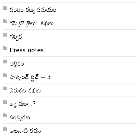
దండకారణ్య సమయం
“మెట్రో జైలు” కథలు
గల్పిక
Press notes
ఆర్ధికం
హస్బెండ్ స్టిచ్ – 3
ఎరుకల కథలు
క్యా చల్రా .?
సంస్మరణ
అలనాటి రచన