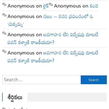
Anonymous
on
లైక్
Anonymous
on
కంచె
Anonymous
on
చలం – రచన ప్రపంచంలో ఓ
‘చుక్కమ్మ’
Anonymous
on
అవగాహన లేని విద్వేషపు మాటలే
పవన్ కళ్యాణ్ రాజకీయమా?
Anonymous
on
అవగాహన లేని విద్వేషపు మాటలే
పవన్ కళ్యాణ్ రాజకీయమా?
Search
for:
శీర్షికలు