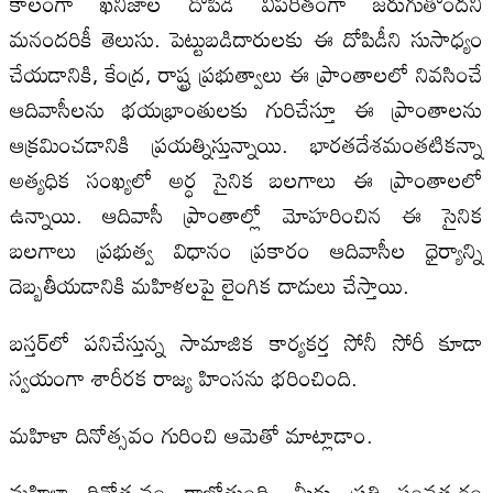
కాలంగా ఖనిజాల దోపిడీ విపరీతంగా జరుగుతోందని
మనందరికీ తెలుసు. పెట్టుబడిదారులకు ఈ దోపిడీని సుసాధ్యం
చేయడానికి, కేంద్ర, రాష్ట్ర ప్రభుత్వాలు ఈ ప్రాంతాలలో నివసించే
ఆదివాసీలను భయభ్రాంతులకు గురిచేస్తూ ఈ ప్రాంతాలను
ఆక్రమించడానికి ప్రయత్నిస్తున్నాయి. భారతదేశమంతటికన్నా
అత్యధిక సంఖ్యలో అర్ధ సైనిక బలగాలు ఈ ప్రాంతాలలో
ఉన్నాయి. ఆదివాసీ ప్రాంతాల్లో మోహరించిన ఈ సైనిక
బలగాలు ప్రభుత్వ విధానం ప్రకారం ఆదివాసీల ధైర్యాన్ని
దెబ్బతీయడానికి మహిళలపై లైంగిక దాడులు చేస్తాయి.
బస్తర్‌లో పనిచేస్తున్న సామాజిక కార్యకర్త సోనీ సోరీ కూడా
స్వయంగా శారీరక రాజ్య హింసను భరించింది.
మహిళా దినోత్సవం గురించి ఆమెతో మాట్లాడాం.
మహిళా దినోత్సవం రాబోతుంది, మీరు ప్రతి సంవత్సరం