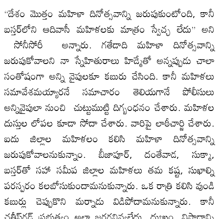
“దేశం మొత్తం మహిళా దినోత్సవాన్ని జరుపుకుంటోంది, కానీ
బస్తర్‌లోని ఆదివాసీ మహిళలకు మాత్రం స్వేచ్ఛ లేదు” అని
సోనీసోరీ అన్నారు. గతేడాది మహిళా దినోత్సవాన్ని
జరుపుకోవాలని నా స్నేహితురాలు హిడ్మేతో అన్నప్పుడు చాలా
సంతోషంగా అన్ని వైపులకూ కబురు చేసింది. కానీ మహిళలు
సమావేశమయ్యారనే సమాచారం తెలియగానే పోలీసులు
అన్నివైపులా నుంచి చుట్టుముట్టి దిగ్బంధనం చేశారు. మహిళల
దుస్తుల లోపల కూడా సోదా చేశారు. వారిపై లాఠీచార్జి చేశారు.
ఐదు జిల్లాల మహిళలం కలిసి మహిళా దినోత్సవాన్ని
జరుపుకోవాలనుకున్నాం. బీజాపూర్, దంతేవాడ, సుక్మా,
బస్తర్‌తో సహా సమీప జిల్లాల మహిళలు తమ కష్ట, సుఖాల్ని
పరస్పరం కలబోసుకుందామనుకున్నారు. ఒక రాత్రి కలిసి వుండి
కబుర్లు చెప్పుకొని మర్నాడు విడిపోదామనుకున్నారు. కానీ
ఛత్తీస్‌గఢ్‌ ప్రభుత్వం అలా జరగనివ్వలేదు. దుఃఖం, విషాదాన్ని