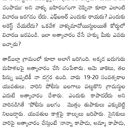
చంపాము’ అని వాళ్ళు బహిరంగంగా చెప్పినా కూడా ఎలాంటి
విచారణ జరగడం లేదు. ఎఫ్‌ఐఆర్ ఎందుకు రాయరు? ఎందుకు
అరెస్ట్ చేయలేదు? ఒకవేళ వాళ్ళుమావోయిస్టులయితే కోర్టులో
విచారణ జరపండి. ఇలా అత్యాచారం చేసే హక్కు మీకు ఎవరు
ఇచ్చారు?
తాడ్‌బల్లా గ్రామంలో కూడా అలాగే జరిగింది. అక్కడ ఐదుగురు
మహిళలపై అత్యాచారం చేసి చంపేశారు. ఆమె జాకెటు, తల
పిన్ను ఇప్పటికీ నా దగ్గర ఉంది. వారు 19-20 సంవత్సరాల
యువతులు. వారిని పోలీసు బలగాలు పట్టుకొని గ్రామస్థుల
ఎదుటే అత్యాచారం చేశారు. ఎందుకు కాపాడలేదు అని
వారినడిగితే “పోలీసు బలగం మొత్తం తుపాకులు ఎక్కుబెట్టి
నిలబడ్డారు. యువతుల కాళ్లపై కాల్పులు జరిపారు. సైనికులు
వారిపై అత్యాచారం చేస్తుంటే ‘నాన్నా కాపాడు, అమ్మా కాపాడు,