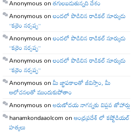
Anonymous
on
తగులబడుతున్నది దేశం
Anonymous
on
లందలో పొడిచిన రాడికల్ సూర్యుడు
“కర్రెం నర్సప్ప”
Anonymous
on
లందలో పొడిచిన రాడికల్ సూర్యుడు
“కర్రెం నర్సప్ప”
Anonymous
on
లందలో పొడిచిన రాడికల్ సూర్యుడు
“కర్రెం నర్సప్ప”
Anonymous
on
మీ జ్ఞాపకాలతో జీవిస్తాం, మీ
ఆలోచనలతో ముందుకుపోతాం
Anonymous
on
అరుణోదయ నాగన్నకు విప్లవ జోహార్లు
hanamkondaaolcom
on
ఆంధ్రప్రదేశ్ లో కష్టోడియల్
హత్యలు