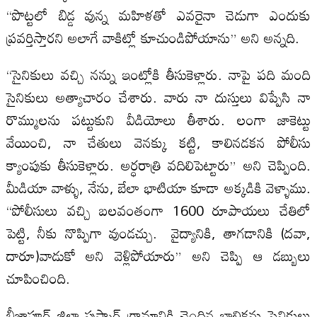
“పొట్టలో బిడ్డ వున్న మహిళతో ఎవరైనా చెడుగా ఎందుకు
ప్రవర్తిస్తారని అలాగే వాకిట్లో కూచుండిపోయాను” అని అన్నది.
“సైనికులు వచ్చి నన్ను ఇంట్లోకి తీసుకెళ్లారు. నాపై పది మంది
సైనికులు అత్యాచారం చేశారు. వారు నా దుస్తులు విప్పేసి నా
రొమ్ములను పట్టుకుని వీడియోలు తీశారు. లంగా జాకెట్టు
వేయించి, నా చేతులు వెనక్కు కట్టి, కాలినడకన పోలీసు
క్యాంపుకు తీసుకెళ్లారు. అర్ధరాత్రి వదిలిపెట్టారు” అని చెప్పింది.
మీడియా వాళ్ళు, నేను, బేలా భాటియా కూడా అక్కడికి వెళ్ళాము.
“పోలీసులు వచ్చి బలవంతంగా 1600 రూపాయలు చేతిలో
పెట్టి, నీకు నొప్పిగా వుండచ్చు. వైద్యానికి, తాగడానికి (దవా,
దారూ)వాడుకో అని వెళ్లిపోయారు” అని చెప్పి ఆ డబ్బులు
చూపించింది.
బీజాపూర్ జిల్లా పుస్నార్ గ్రామానికి చెందిన బాలికను సైనికులు