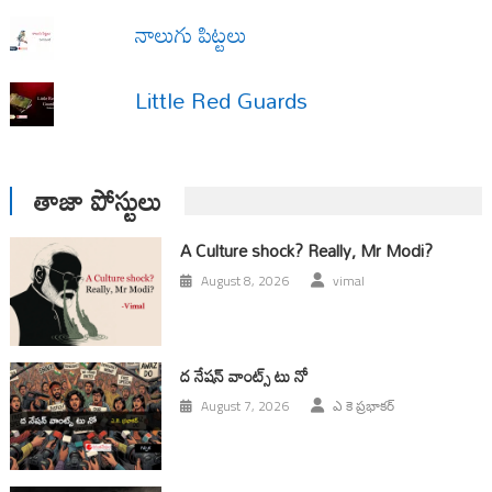
నాలుగు పిట్టలు
Little Red Guards
తాజా పోస్టులు
A Culture shock? Really, Mr Modi?
August 8, 2026
vimal
ద నేషన్ వాంట్స్ టు నో
August 7, 2026
ఎ కె ప్రభాకర్