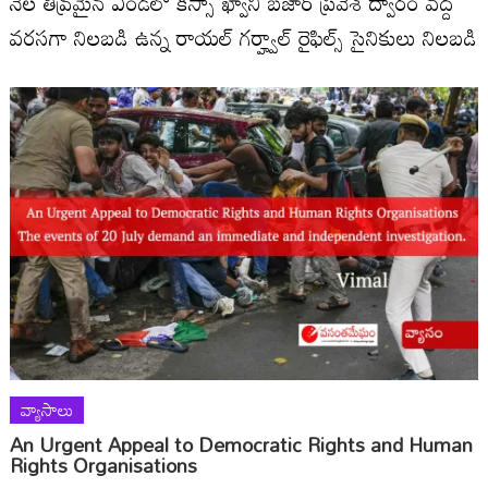
నెల తీవ్రమైన ఎండలో కిస్సా ఖ్వానీ బజార్ ప్రవేశ ద్వారం వద్ద
వరసగా నిలబడి ఉన్న రాయల్ గర్హ్వాల్ రైఫిల్స్ సైనికులు నిలబడి
వ్యాసాలు
An Urgent Appeal to Democratic Rights and Human
Rights Organisations