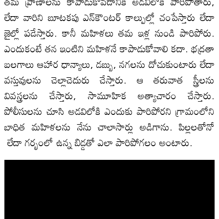
తమ ప్రాణాలను కాపాడుకోవడానికి అడవిలోకి పారిపోతారు,
లేదా వారిని బూటకపు ఎన్‌కౌంటర్ కాల్పుల్లో చంపేస్తారు లేదా
జైల్లో పడేస్తారు. కానీ మహిళలు తమ ఇళ్ల నుండి పారిపోరు.
ఎందుకంటే తన ఇంటిని మహిళనే కాపాడుకోవాలి కదా. భద్రతా
బలగాలు ఆహార ధాన్యాలు, డబ్బు, నగలను దోచుకుంటారు లేదా
వస్తువులను చెల్లాచెదురు చేస్తారు. ఆ తరువాత స్త్రీలను
వివస్త్రలను చేస్తారు, సామూహిక అత్యాచారం చేస్తారు.
పోలీసులను చూసి అడవిలోకి ఎందుకు పారిపోరని గ్రామంలోని
బాధిత మహిళలను నేను చాలాసార్లు అడిగాను. పిల్లలతోనో
లేదా గర్భంలో ఉన్న బిడ్డతో ఎలా పారిపోగలం అంటారు.