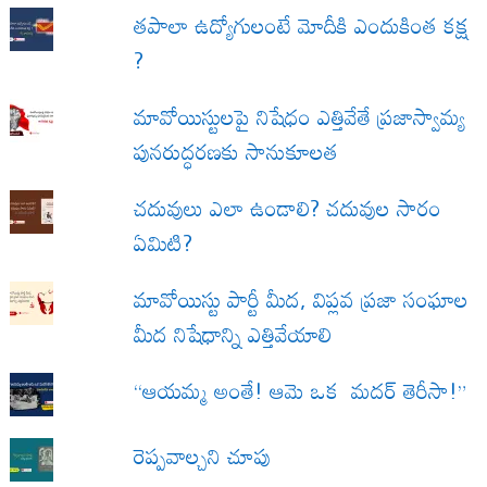
త‌పాలా ఉద్యోగులంటే మోదీకి ఎందుకింత కక్ష
?
మావోయిస్టులపై నిషేధం ఎత్తివేతే ప్రజాస్వామ్య
పునరుద్ధరణకు సానుకూలత
చదువులు ఎలా ఉండాలి? చదువుల సారం
ఏమిటి?
మావోయిస్టు పార్టీ మీద, విప్లవ ప్రజా సంఘాల
మీద నిషేధాన్ని ఎత్తివేయాలి
“ఆయమ్మ అంతే! ఆమె ఒక మదర్ తెరీసా!”
రెప్పవాల్చని చూపు