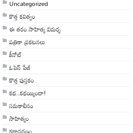
Uncategorized
కొత్త కవిత్వం
ఈ తరం సాహిత్య విమర్శ
పత్రికా ప్రకటనలు
కీనోట్
ఓపెన్ పేజీ
కొత్త పుస్తకం
కథ..కథయ్యిందా!
సమకాలీనం
సాహిత్యం
కథావరణం