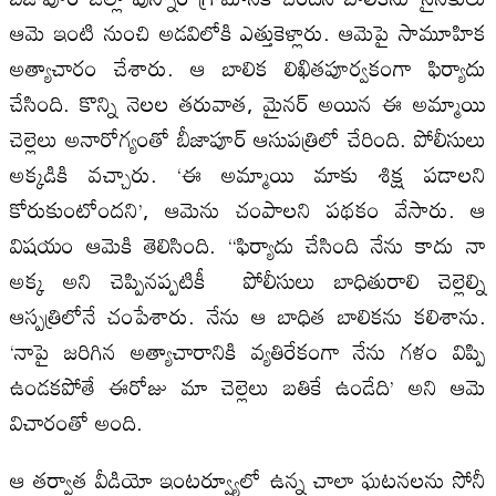
ఆమె ఇంటి నుంచి అడవిలోకి ఎత్తుకెళ్లారు. ఆమెపై సామూహిక
అత్యాచారం చేశారు. ఆ బాలిక లిఖితపూర్వకంగా ఫిర్యాదు
చేసింది. కొన్ని నెలల తరువాత, మైనర్ అయిన ఈ అమ్మాయి
చెల్లెలు అనారోగ్యంతో బీజాపూర్ ఆసుపత్రిలో చేరింది. పోలీసులు
అక్కడికి వచ్చారు. ‘ఈ అమ్మాయి మాకు శిక్ష పడాలని
కోరుకుంటోందని’, ఆమెను చంపాలని పథకం వేసారు. ఆ
విషయం ఆమెకి తెలిసింది. “ఫిర్యాదు చేసింది నేను కాదు నా
అక్క అని చెప్పినప్పటికీ పోలీసులు బాధితురాలి చెల్లెల్ని
ఆస్పత్రిలోనే చంపేశారు. నేను ఆ బాధిత బాలికను కలిశాను.
‘నాపై జరిగిన అత్యాచారానికి వ్యతిరేకంగా నేను గళం విప్పి
ఉండకపోతే ఈరోజు మా చెల్లెలు బతికే ఉండేది’ అని ఆమె
విచారంతో అంది.
ఆ తర్వాత వీడియో ఇంటర్వ్యూలో ఉన్న చాలా ఘటనలను సోనీ