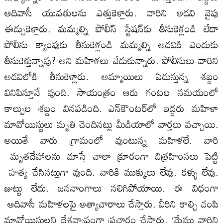
ఆదివాసీ యువతులను ఎత్తుకెళ్లారు. వారిని అడవి వైపు
ఈడ్చుకెళ్లారు. మమ్మల్ని పోలీస్ స్టేషన్‌కు తీసుకెళ్లండి లేదా
పోలీసు క్యాంపుకు తీసుకెళ్లండి మమ్మల్ని అడవికి ఎందుకు
తీసుకెళ్తున్నావు? అని మహిళలు వేడుకున్నారు. పోలీసులు వారిని
అడవిలోకి తీసుకెళ్లారు. అమ్మాయిలు ఏడుస్తున్న శబ్దం
వినిపిస్తూనే వుంది. సాయంత్రం ఆరు గంటల సమయంలో
కాల్పుల శబ్దం వినపడింది. ఎన్‌కౌంటర్‌లో ఇద్దరు మహిళా
మావోయిస్టులు మృతి చెందినట్లు మీడియాలో వార్తలు వచ్చాయి.
అయితే వారు గ్రామంలో వుంటున్న మహిళలే. వారి
మృతదేహాలను చూస్తే చాలా క్రూరంగా చిత్రహింసలు పెట్టి
హత్య చేసినట్లుగా వుంది. వారికి ముక్కులు లేవు. కళ్ళు లేవు.
జుట్టు లేదు. జననాంగాలు నలిగిపోయాయి. ఈ విధంగా
ఆదివాసీ మహిళలపై అత్యాచారాలు చేస్తారు. వీరిని కాల్చి చంపి
మావోయిస్టులని దేశవ్యాప్తంగా ప్రచారం చేస్తారు. ‘మేము వారిని