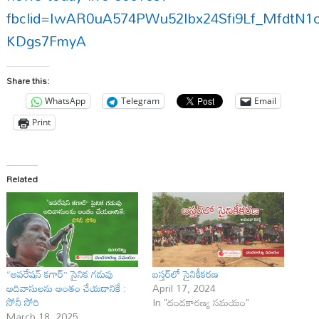
fbclid=IwAR0uA574PWu52Ibx24Sfi9Lf_MfdtN
KDgs7FmyA
Share this:
WhatsApp
Telegram
Email
Print
Related
“ఆపరేషన్ కగార్” సైనిక గడువు
బస్తర్‍లో సైనికీకరణ
అదివాసులను అంతం చేయడానికే :
April 17, 2024
సోనీ సోరి
In "దండకారణ్య సమయం"
March 18, 2025