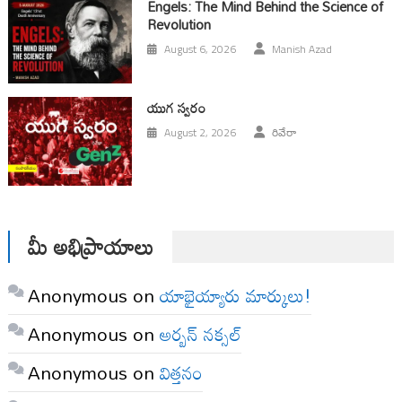
Engels: The Mind Behind the Science of
Revolution
August 6, 2026
Manish Azad
యుగ స్వ‌రం
August 2, 2026
రివేరా
మీ అభిప్రాయాలు
Anonymous
on
యాభైయ్యారు మార్కులు!
Anonymous
on
అర్బన్ నక్సల్
Anonymous
on
విత్తనం