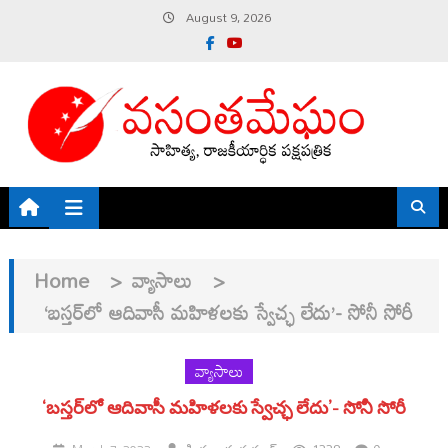
Skip
August 9, 2026
to
content
Home
>
వ్యాసాలు
>
‘బస్తర్‌లో ఆదివాసీ మహిళలకు స్వేచ్ఛ లేదు’- సోనీ సోరీ
వ్యాసాలు
‘బస్తర్‌లో ఆదివాసీ మహిళలకు స్వేచ్ఛ లేదు’- సోనీ సోరీ