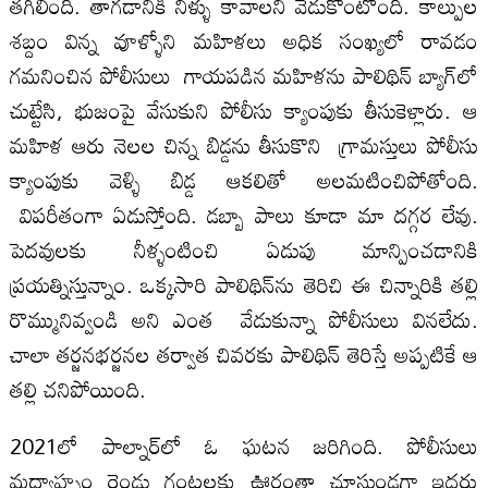
తగిలింది. తాగడానికి నీళ్ళు కావాలని వేడుకొంటోంది. కాల్పుల
శబ్దం విన్న వూళ్ళోని మహిళలు అధిక సంఖ్యలో రావడం
గమనించిన పోలీసులు గాయపడిన మహిళను పాలిథిన్ బ్యాగ్‌లో
చుట్టేసి, భుజంపై వేసుకుని పోలీసు క్యాంపుకు తీసుకెళ్లారు. ఆ
మహిళ ఆరు నెలల చిన్న బిడ్డను తీసుకొని గ్రామస్తులు పోలీసు
క్యాంపుకు వెళ్ళి బిడ్డ ఆకలితో అలమటించిపోతోంది.
విపరీతంగా ఏడుస్తోంది. డబ్బా పాలు కూడా మా దగ్గర లేవు.
పెదవులకు నీళ్ళంటించి ఏడుపు మాన్పించడానికి
ప్రయత్నిస్తున్నాం. ఒక్కసారి పాలిథిన్‌ను తెరిచి ఈ చిన్నారికి తల్లి
రొమ్మునివ్వండి అని ఎంత వేడుకున్నా పోలీసులు వినలేదు.
చాలా తర్జనభర్జనల తర్వాత చివరకు పాలిథిన్ తెరిస్తే అప్పటికే ఆ
తల్లి చనిపోయింది.
2021లో పాల్నార్‌లో ఓ ఘటన జరిగింది. పోలీసులు
మధ్యాహ్నం రెండు గంటలకు ఊరంతా చూస్తుండగా ఇద్దరు