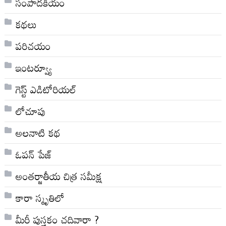
సంపాదకీయం
కథలు
పరిచయం
ఇంటర్వ్యూ
గెస్ట్ ఎడిటోరియల్
లోచూపు
అల‌నాటి క‌థ‌
ఓపన్ పేజ్
అంతర్జాతీయ చిత్ర సమీక్ష
కారా స్మృతిలో
మీరీ పుస్తకం చదివారా ?