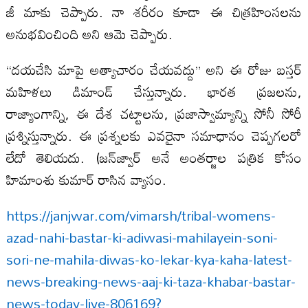
జీ మాకు చెప్పారు. నా శరీరం కూడా ఈ చిత్రహింసలను
అనుభవించింది అని ఆమె చెప్పారు.
“దయచేసి మాపై అత్యాచారం చేయవద్దు” అని ఈ రోజు బస్తర్
మహిళలు డిమాండ్ చేస్తున్నారు. భారత ప్రజలను,
రాజ్యాంగాన్ని, ఈ దేశ చట్టాలను, ప్రజాస్వామ్యాన్ని సోనీ సోరీ
ప్రశ్నిస్తున్నారు. ఈ ప్రశ్నలకు ఎవరైనా సమాధానం చెప్పగలరో
లేదో తెలియదు. (జన్‌జ్వార్ అనే అంతర్జాల పత్రిక కోసం
హిమాంశు కుమార్ రాసిన వ్యాసం.
https://janjwar.com/vimarsh/tribal-womens-
azad-nahi-bastar-ki-adiwasi-mahilayein-soni-
sori-ne-mahila-diwas-ko-lekar-kya-kaha-latest-
news-breaking-news-aaj-ki-taza-khabar-bastar-
news-today-live-806169?