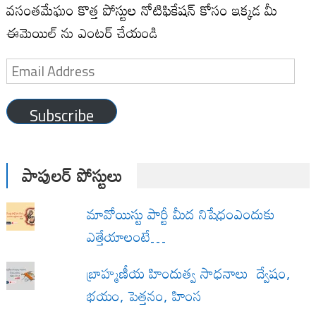
వసంతమేఘం కొత్త పోస్టుల నోటిఫికేషన్ కోసం ఇక్కడ మీ
ఈమెయిల్ ను ఎంటర్ చేయండి
Email
Address
Subscribe
పాపులర్ పోస్టులు
మావోయిస్టు పార్టీ మీద నిషేధంఎందుకు
ఎత్తేయాలంటే…
బ్రాహ్మణీయ హిందుత్వ సాధనాలు ద్వేషం,
భయం, పెత్తనం, హింస