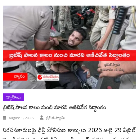
వ్యాసాలు
బ్రిటిష్ పాలన కాలం నుంచి మారని అణిచివేత సిద్ధాంతం
August 1, 2026
ప్రవీణ్ స్వామి
నిరసనకారులపై ఢిల్లీ పోలీసుల కాల్పులు 2026 జులై 29 ఏప్రిల్