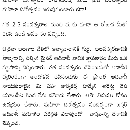
మహిళా దినోత్సవం జరుపుకుంటారు కదా!
గత 2-3 సంవత్సరాల నుంచి మాకు కూడా ఆ రోజున మీతో
కలిసి ఉండే అవకాశం వచ్చింది.
భద్రతా బలగాల చేతిలో అత్యాచారానికి గురై, బలవన్మరణానికి
పాల్పడాల్సి వచ్చిన మైనర్ ఆదివాసీ బాలిక జ్ఞాపకార్థం మీరు ఒక
స్థూపాన్ని నిర్మించారు. గత సంవత్సరం డిసెంబరులో అదానీకి
వ్యతిరేకంగా ఆందోళన చేసినందుకు ఈ ప్రాంత ఆదివాసీ
నాయకురాలైన మీ సహ కార్యకర్త హిడ్మేని అరెస్టు చేసి
యూఏపీఏ కింద కేసు నమోదు చేశారు. ఆమె విడుదల కోసం
ఉద్యమం చేశారు. మహిళా దినోత్సవం సందర్భంగా బస్తర్
ఆదివాసీ మహిళల పరిస్థితి ఎలావుందో వాస్తవాన్ని దేశానికి
చెప్పండి.