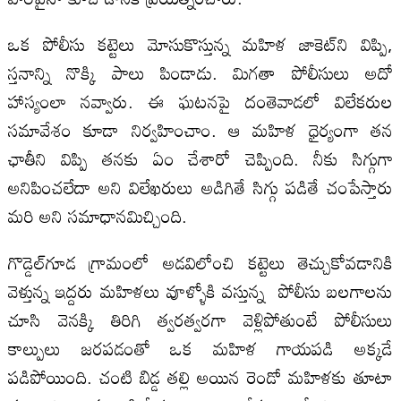
ఒక పోలీసు కట్టెలు మోసుకొస్తున్న మహిళ జాకెట్‌ని విప్పి,
స్తనాన్ని నొక్కి పాలు పిండాడు. మిగతా పోలీసులు అదో
హాస్యంలా నవ్వారు. ఈ ఘటనపై దంతెవాడలో విలేకరుల
సమావేశం కూడా నిర్వహించాం. ఆ మహిళ ధైర్యంగా తన
ఛాతీని విప్పి తనకు ఏం చేశారో చెప్పింది. నీకు సిగ్గుగా
అనిపించలేదా అని విలేఖరులు అడిగితే సిగ్గు పడితే చంపేస్తారు
మరి అని సమాధానమిచ్చింది.
గొడ్డెల్‌గూడ గ్రామంలో అడవిలోంచి కట్టెలు తెచ్చుకోవడానికి
వెళ్తున్న ఇద్దరు మహిళలు వూళ్ళోకి వస్తున్న పోలీసు బలగాలను
చూసి వెనక్కి తిరిగి త్వరత్వరగా వెళ్లిపోతుంటే పోలీసులు
కాల్పులు జరపడంతో ఒక మహిళ గాయపడి అక్కడే
పడిపోయింది. చంటి బిడ్డ తల్లి అయిన రెండో మహిళకు తూటా