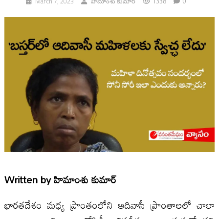
1338
0
March 7, 2023
హిమాంశు కుమార్
Written by
హిమాంశు కుమార్
భారతదేశం మధ్య ప్రాంతంలోని ఆదివాసీ ప్రాంతాలలో చాలా