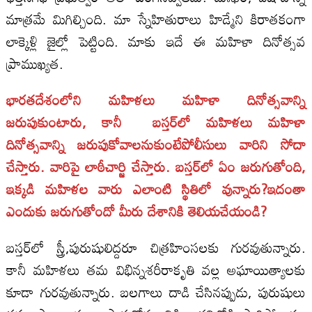
మాత్రమే మిగిల్చింది. మా స్నేహితురాలు హిడ్మేని కిరాతకంగా
లాక్కెళ్లి జైల్లో పెట్టింది. మాకు ఇదే ఈ మహిళా దినోత్సవ
ప్రాముఖ్యత.
భారతదేశంలోని మహిళలు మహిళా దినోత్సవాన్ని
జరుపుకుంటారు, కానీ బస్తర్‌లో మహిళలు మహిళా
దినోత్సవాన్ని జరుపుకోవాలనుకుంటేపోలీసులు వారిని సోదా
చేస్తారు. వారిపై లాఠీచార్జి చేస్తారు. బస్తర్‌లో ఏం జరుగుతోంది,
ఇక్కడి మహిళల వారు ఎలాంటి స్థితిలో వున్నారు?ఇదంతా
ఎందుకు జరుగుతోందో మీరు దేశానికి తెలియచేయండి?
బస్తర్‌లో స్త్రీ,పురుషులిద్దరూ చిత్రహింసలకు గురవుతున్నారు.
కానీ మహిళలు తమ విభిన్నశరీరాకృతి వల్ల అఘాయిత్యాలకు
కూడా గురవుతున్నారు. బలగాలు దాడి చేసినప్పుడు, పురుషులు