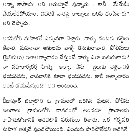
అన్నా కాపాడు’ అని అరుస్తూనే వున్నారు . కానీ మేమేమీ
చేయలేకపోయాం. చివరికి వారిపై కాల్పులు జరిపి చంపేశారు”
అని చెప్పారు.
అడవిలోకి మహిళలే ఎక్కువగా వెళ్తారు. వాళ్ళు వంటకు కట్టెలు
తేవాలి. మహూవా ఆకులను వాళ్ళే తీసుకురావాలి. పోలీసులు
(సైనికులు) ఇలాఅత్యాచారం చేస్తుంటే వాళ్ళు ఎలా బతుకుతారు?
నా సహకార్యకర్త హిడ్మే “అక్కా, నేను జైలుకు వెళ్లడానికి
భయపడను, చావడానికి కూడా భయపడను. కానీ అత్యాచారం
అంటే భయమేస్తుంది” అని అంటుంది.
బీజాపూర్ జిల్లాలోని ఓ గ్రామంలో జరిగిన ఘటన. పోలీసు
బలగాలు గ్రామంలోకి రావడంతో అందరూ ప్రాణాలను
కాపాడుకోడానికి అడవిలోకి పరుగులు తీశారు. ఒక గర్భవతి
మహిళ అక్కడే వుండిపోయింది. ఎందుకు పారిపోలేదని అడిగితే