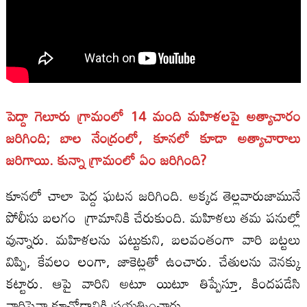
పెద్దా గెలూరు గ్రామంలో 14 మంది మహిళలపై అత్యాచారం
జరిగింది; బాల నేంద్రంలో, కూనలో కూడా అత్యాచారాలు
జరిగాయి. కున్నా గ్రామంలో ఏం జరిగింది?
కూనలో చాలా పెద్ద ఘటన జరిగింది. అక్కడ తెల్లవారుజామునే
పోలీసు బలగం గ్రామానికి చేరుకుంది. మహిళలు తమ పనుల్లో
వున్నారు. మహిళలను పట్టుకుని, బలవంతంగా వారి బట్టలు
విప్పి, కేవలం లంగా, జాకెట్లతో ఉంచారు. చేతులను వెనక్కు
కట్టారు. ఆపై వారిని అటూ యిటూ తిప్పేస్తూ, కిందపడేసి
వారిపైనా కూచోడానికి ప్రయత్నించారు.