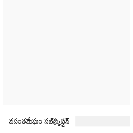
వసంతమేఘం సబ్‌స్క్రిప్షన్