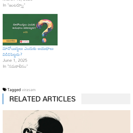
In "ఇంటర్వ్యూ"
మావోయిస్టులు ఎందుకు ఆయుధాలు
విడిచిపెట్టరు?
June 1, 2025
In "సమకాలీనం"
Tagged
virasam
RELATED ARTICLES