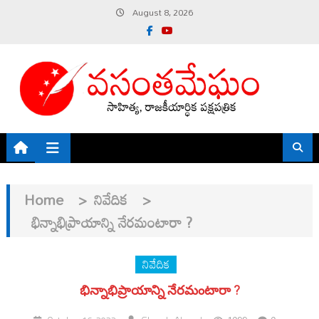
Skip
August 8, 2026
to
content
Home
>
నివేదిక
>
భిన్నాభిప్రాయాన్ని నేరమంటారా ?
నివేదిక
భిన్నాభిప్రాయాన్ని నేరమంటారా ?