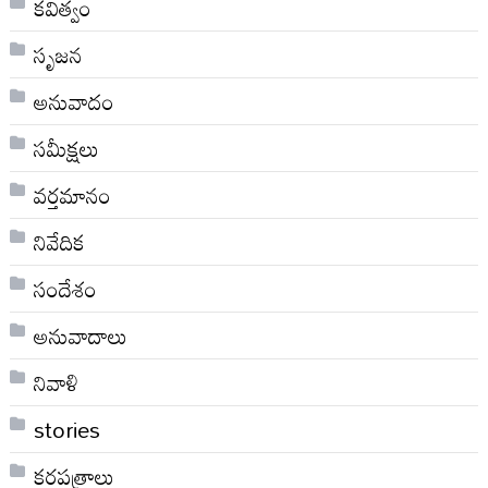
కవిత్వం
సృజన
అనువాదం
సమీక్షలు
వర్తమానం
నివేదిక
సందేశం
అనువాదాలు
నివాళి
stories
కరపత్రాలు