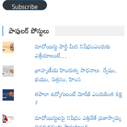
Subscribe
పాపులర్ పోస్టులు
మావోయిస్టు పార్టీ మీద నిషేధంఎందుకు
ఎత్తేయాలంటే…
బ్రాహ్మణీయ హిందుత్వ సాధనాలు ద్వేషం,
భయం, పెత్తనం, హింస
త‌పాలా ఉద్యోగులంటే మోదీకి ఎందుకింత కక్ష
?
మావోయిస్టులపై నిషేధం ఎత్తివేతే ప్రజాస్వామ్య
పునరుద్ధరణకు సానుకూలత