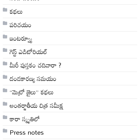
కథలు
పరిచయం
ఇంటర్వ్యూ
గెస్ట్ ఎడిటోరియల్
మీరీ పుస్తకం చదివారా ?
దండకారణ్య సమయం
“మెట్రో జైలు” కథలు
అంతర్జాతీయ చిత్ర సమీక్ష
కారా స్మృతిలో
Press notes