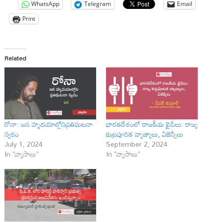
WhatsApp
Telegram
Email
Print
Related
రోనా: జన హృదయాల్లోనిప్రతిఘటనా
భారతదేశంలో రాజకీయ ఖైదీలు: రాజ్య
స్వరం
కుట్రపూరిత వ్యాజ్యాలు, ఏజెన్సీలు
July 1, 2024
September 2, 2024
In "వ్యాసాలు"
In "వ్యాసాలు"