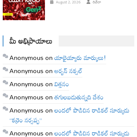
August 2, 2026
రివేరా
మీ అభిప్రాయాలు
Anonymous
on
యాభైయ్యారు మార్కులు!
Anonymous
on
అర్బన్ నక్సల్
Anonymous
on
విత్తనం
Anonymous
on
తగులబడుతున్నది దేశం
Anonymous
on
లందలో పొడిచిన రాడికల్ సూర్యుడు
“కర్రెం నర్సప్ప”
Anonymous
on
లందలో పొడిచిన రాడికల్ సూర్యుడు