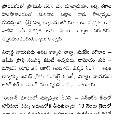
ప్రారంభంలో ప్రొఫెసర్ సచిన్ ఎన్ మాట్లాడుతూ, అన్ని రకాల
హింసాకాండలలో మితవాద పక్షాల వారు పాల్గొన్నట్లు
కనిపిస్తుంది. ఢిల్లీ విశ్వవిద్యాలయంలో కూడా ఇదే పరిస్థితి. కానీ
వాటిని ఆపే పరిస్థితి లేదు. ప్రజల హక్కులు నిరంతరం
ఉల్లంఘించబడుతున్నాయి అన్నారు.
విద్యార్థి నాయకుడు ఆసిఫ్ ఇక్బాల్ తాన్హా, ముఖేష్ మౌలాధ్ –
జమీన్ ప్రాప్తి సంఘర్ష్ కమిటీ అధ్యక్షుడు, దామోదర్ తురి –
విస్తాపన్ విరోధి జన్ వికాస్ ఆందోళన్, బిక్కర్ సింగ్ – ఆర్థిక
కార్యదర్శి జమీన్ ప్రాప్తి సంఘర్ష్ కమిటీ, విద్యార్థి నాయకుడు
ఆతిక్ ఉర్ రెహమాన్ ఈ కార్యక్రమంలో ప్రసంగించారు.
“రంజాన్ మాసంలో వున్నప్పుడు సీఏఏ – ఎన్ఆర్‌సి కేసులో
పోలీసులు నన్ను అదుపులోకి తీసుకున్నారు. 13 నెలలు జైలులో
ఉన్నాను, అక్కడ ముస్లింలను ఉగ్రవాదులు, జిహాదీలు అని పిలిచే