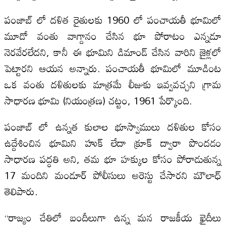
పంజాబ్ లో దళిత రైతులకు 1960 లో పంచాయతీ భూమిలో
మూడో వంతు వాగ్దానం చేసిన భూ పోరాటం ఎన్నడూ
నెరవేరలేదని, కానీ ఈ భూమిని డిమాండ్ చేసిన వారిని జైళ్లలో
పెట్టారని ఆయన అన్నారు. పంచాయతీ భూమిలో మూడింట
ఒక వంతు దళితులకు మాత్రమే లీజుకు ఇవ్వవచ్చని గ్రామ
సాధారణ భూమి (నియంత్రణ) చట్టం, 1961 పేర్కొంది.
పంజాబ్ లో ఉన్నత కులాల భూస్వాములు దళితుల కోసం
ఉద్దేశించిన భూమిని హుక్ లేదా క్రూక్ ద్వారా పొందడం
సాధారణ పద్ధతి అని, తమ భూ హక్కుల కోసం పోరాడుతున్న
17 మందిని మండూర్ పోలీసులు అరెస్టు చేసారని మౌలాధ్
తెలిపారు.
“రాజ్యం చేతిలో బందీలుగా ఉన్న మన రాజకీయ ఖైదీలు