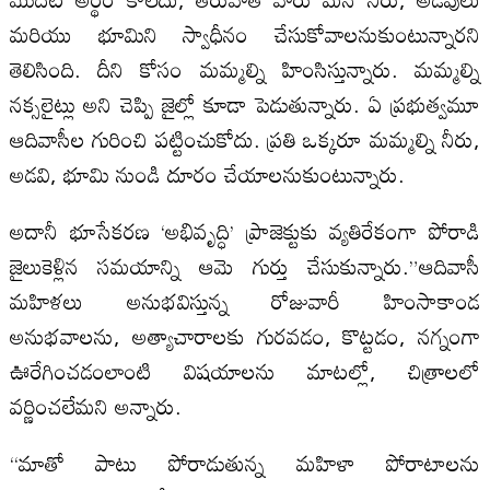
మరియు భూమిని స్వాధీనం చేసుకోవాలనుకుంటున్నారని
తెలిసింది. దీని కోసం మమ్మల్ని హింసిస్తున్నారు. మమ్మల్ని
నక్సలైట్లు అని చెప్పి జైల్లో కూడా పెడుతున్నారు. ఏ ప్రభుత్వమూ
ఆదివాసీల గురించి పట్టించుకోదు. ప్రతి ఒక్కరూ మమ్మల్ని నీరు,
అడవి, భూమి నుండి దూరం చేయాలనుకుంటున్నారు.
అదానీ భూసేకరణ ‘అభివృద్ధి’ ప్రాజెక్టుకు వ్యతిరేకంగా పోరాడి
జైలుకెళ్లిన సమయాన్ని ఆమె గుర్తు చేసుకున్నారు.”ఆదివాసీ
మహిళలు అనుభవిస్తున్న రోజువారీ హింసాకాండ
అనుభవాలను, అత్యాచారాలకు గురవడం, కొట్టడం, నగ్నంగా
ఊరేగించడంలాంటి విషయాలను మాటల్లో, చిత్రాలలో
వర్ణించలేమని అన్నారు.
“మాతో పాటు పోరాడుతున్న మహిళా పోరాటాలను