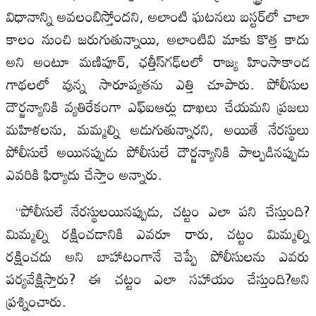
విధానాన్ని అవలంబిస్తోందని, అలాంటి ఘటనలు బస్టర్‌లో చాలా
కాలం నుంచి జరుగుతున్నాయి, అలాంటివి మాకు కొత్త కాదు
అని అంటూ మణిపూర్, ఛత్తీస్‌గఢ్‌లలో రాజ్య హింసాకాండ
గాథలలో వున్న సారూప్యతను ఎత్తి చూపారు. పోలీసుల
దౌర్జన్యానికి వ్యతిరేకంగా ఎఫ్ఐఆర్లు దాఖలు చేయమని ప్రజలు
మహిళలను, మమ్మల్ని అడుగుతున్నారని, అయితే నేరస్థులు
పోలీసులే అయినప్పుడు పోలీసులే దౌర్జన్యానికి పాల్పడినప్పుడు
ఎవరికి ఫిర్యాదు చేస్తాం అన్నారు.
“పోలీసులే నేరస్థులయినప్పుడు, చట్టం ఎలా పని చేస్తుంది?
మిమ్మల్ని రక్షించడానికి ఎవరూ రారు, చట్టం మిమ్మల్ని
రక్షించదు అని బాహాటంగానే చెప్పే పోలీసులను ఎవరు
పర్యవేక్షిస్తారు? ఈ చట్టం ఎలా సహాయం చేస్తుంది?అని
ప్రశ్నించారు.