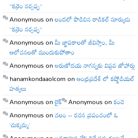
“కర్రెం నర్సప్ప”
Anonymous
on
లందలో పొడిచిన రాడికల్ సూర్యుడు
“కర్రెం నర్సప్ప”
Anonymous
on
మీ జ్ఞాపకాలతో జీవిస్తాం, మీ
ఆలోచనలతో ముందుకుపోతాం
Anonymous
on
అరుణోదయ నాగన్నకు విప్లవ జోహార్లు
hanamkondaaolcom
on
ఆంధ్రప్రదేశ్ లో కష్టోడియల్
హత్యలు
Anonymous
on
లైక్
Anonymous
on
కంచె
Anonymous
on
చలం – రచన ప్రపంచంలో ఓ
‘చుక్కమ్మ’
Anonymous
on
అవగాహన లేని విద్వేషపు మాటలే