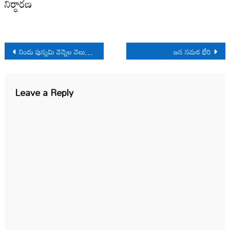
నిర్ధారణ
Post
నిండు పున్నమి వెన్నెల వెలుగువై…
జన సమర భేరి
navigation
Leave a Reply