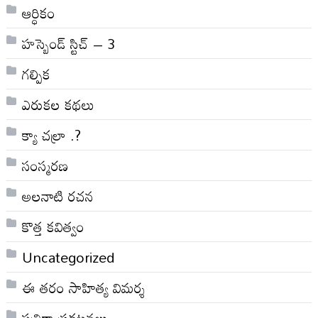
ఆర్ధికం
హస్బెండ్ స్టిచ్ – 3
గల్పిక
ఎరుకల కథలు
క్యా చల్రా .?
సంస్మరణ
అలనాటి రచన
కొత్త కవిత్వం
Uncategorized
ఈ తరం సాహిత్య విమర్శ
పత్రికా ప్రకటనలు