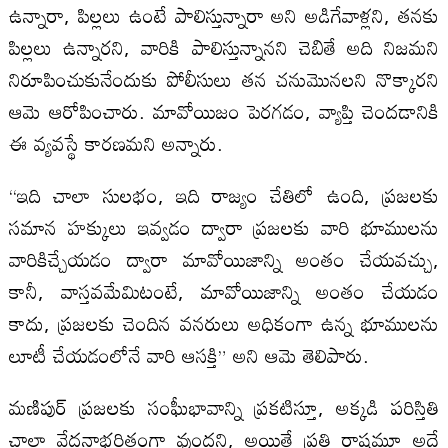
ఉన్నారా, పిల్లలు ఉంటే పాలిస్తున్నారా అని అడిగేవాళ్లని, తనకు
పిల్లలు ఉన్నారని, వారికి పాలిస్తున్నానని చెబితే అది నిజమని
నిరూపించుకునేందుకు పోలీసులు తన చనుమొనలని నొక్కారని
ఆమె ఆరోపించారు. మావోయిజం పెరగడం, వ్యాప్తి చెందడానికి
ఈ వ్యవస్థే కారణమని అన్నారు.
“ఇది చాలా సులభం, ఇది రాజ్యం చేతిలో ఉంది, ప్రజలకు
సమాన హక్కులు ఇవ్వడం ద్వారా ప్రజలకు వారి భూములను
వారికిచ్చేయడం ద్వారా మావోయిజాన్ని అంతం చేయవచ్చు,
కానీ, వాస్తవమేమిటంటే, మావోయిజాన్ని అంతం చేయడం
కాదు, ప్రజలకు చెందిన వనరులు అధికంగా ఉన్న భూములను
లూటీ చేయడంలోనే వారి ఆసక్తి” అని ఆమె తెలిపారు.
మణిపుర్ ప్రజలకు సంఘీభావాన్ని ప్రకటిస్తూ, అక్కడి పరిస్తితి
చాలా వేదనాభరితంగా వుందని, అయితే ప్రతి రాష్ట్రమూ అదే