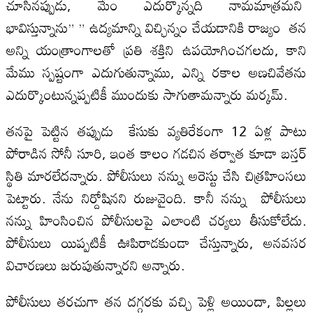
చూసినప్పుడు, మేం ఎదుర్కొన్నది నామమాత్రమని
భావిస్తున్నాను” ” ఉద్యమాన్ని విచ్ఛిన్నం చేయడానికి రాజ్యం తన
అన్ని యంత్రాంగాలతో ప్రతి శక్తిని ఉపయోగించగలదు, కాని
మేము స్పష్టంగా ఎదుగుతున్నాము, ఎన్ని రకాల అణచివేతను
ఎదుర్కొంటున్నప్పటికీ ముందుకు సాగుతామన్నారు మర్కమ్.
తనపై పెట్టిన తప్పుడు కేసుకు వ్యతిరేకంగా 12 ఏళ్ల పాటు
పోరాడిన సోనీ సూరి, ఇంత కాలం గడచిన తర్వాత కూడా బస్తర్
స్థితి మారలేదన్నారు. పోలీసులు నన్ను అరెస్టు చేసి చిత్రహింసలు
పెట్టారు. నేను నిర్దోషినని రుజువైంది. కానీ నన్ను పోలీసులు
నన్ను హింసించిన పోలీసులపై ఎలాంటి చర్యలు తీసుకోలేదు.
పోలీసులు యిప్పటికీ ఊపిరాడకుండా చేస్తున్నారు, అనవసర
విచారణలు జరుపుతున్నారని అన్నారు.
పోలీసులు తరచుగా తన దగ్గరకు వచ్చి పెళ్లి అయిందా, పిల్లలు