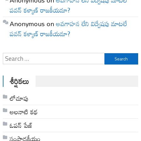
పవన్ కళ్యాణ్ రాజకీయమా?
Anonymous
on
అవగాహన లేని విద్వేషపు మాటలే
పవన్ కళ్యాణ్ రాజకీయమా?
Search
for:
శీర్షికలు
లోచూపు
అల‌నాటి క‌థ‌
ఓపన్ పేజ్
సంపాదకీయం