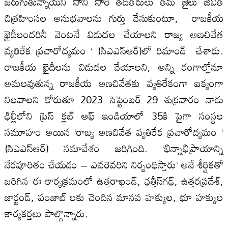
జరుగుతున్నాయని సోనీ సోరి తదితరులు తమ జైలు జీవిత
చిత్రహింసల అనుభవాలను గుర్తు చేసుకుంటూ, రాజకీయ
ఖైదీలందరినీ వెంటనే విడుదల చేయాలని రాజ్య అణచివేత
వ్యతిరేక ప్రచారోద్యమం ‘ (సిఎఎస్ఆర్)లో రిమాండ్ చేశారు.
రాజకీయ ఖైదీలను విడుదల చేయాలని, అన్ని రంగాల్లోనూ
అమలవుతున్న రాజకీయ అణచివేతకు వ్యతిరేకంగా ఐక్యంగా
నిలవాలని కోరుతూ 2023 సెప్టెంబర్ 29 శుక్రవారం నాడు
ఢిల్లీలోని ప్రెస్ క్లబ్ ఆఫ్ ఇండియాలో 35కి పైగా సంస్థల
సమూహం అయిన ‘రాజ్య అణచివేత వ్యతిరేక ప్రచారోద్యమం ‘
(సిఎఎస్ఆర్) సమావేశం జరిగింది. ‘భిన్నాభిప్రాయాన్ని
నేరపూరితం చేయడం – ఎవరెవరిని నిర్బంధిస్తారు’ అనే శీర్షికతో
జరిగిన ఈ కార్యక్రమంలో ఉత్తరాఖండ్, ఛత్తీస్‌గఢ్, ఉత్తరప్రదేశ్,
జార్ఖండ్, పంజాబ్ లకు చెందిన మానవ హక్కుల, భూ హక్కుల
కార్యకర్తలు పాల్గొన్నారు.