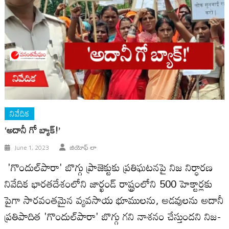
నివేదిక
‘అదానీ గో బ్యాక్!’
June 1, 2023
జియోఫ్ లా
'గొందుల్‌పారా' బొగ్గు ప్రాజెక్టుకు ప్రతిఘటనపై నిజ నిర్ధారణ
నివేదిక భారతదేశంలోని జార్ఖండ్ రాష్ట్రంలోని 500 హెక్టార్లకు
పైగా సారవంతమైన వ్యవసాయ భూములను, అడవులను అదానీ
ప్రతిపాదిత 'గొందుల్‌పారా' బొగ్గు గని నాశనం చేస్తుందని నిజ-