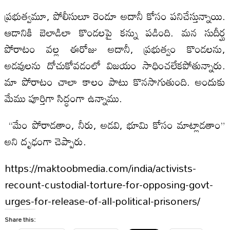
ప్రభుత్వమూ, పోలీసులూ రెండూ అదానీ కోసం పనిచేస్తున్నాయి.
ఆడానికి బెలాడిలా కొండలపై కన్ను పడింది. మన సుదీర్ఘ
పోరాటం వల్ల ఈరోజు అదానీ, ప్రభుత్వం కొండలను,
అడవులను దోచుకోవడంలో విజయం సాధించలేకపోతున్నారు.
మా పోరాటం చాలా కాలం పాటు కొనసాగుతుంది. అందుకు
మేము పూర్తిగా సిద్ధంగా ఉన్నాము.
“మేం పోరాడతాం, నీరు, అడవి, భూమి కోసం మాట్లాడతాం”
అని దృఢంగా చెప్పారు.
https://maktoobmedia.com/india/activists-
recount-custodial-torture-for-opposing-govt-
urges-for-release-of-all-political-prisoners/
Share this: