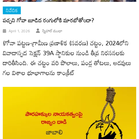
నివేదిక
పచ్చని గోవా బూడిద రంగులోకి మారబోతోందా?
April 1, 2026
స్నేహాల్ ముథా
(గోవా పట్టణ-గ్రామీణ ప్రణాళిక (సవరణ) చట్టం, 2024లోని
వివాదాస్పద సెక్షన్ 39A స్థానికుల నుండి తీవ్ర నిరసనలకు
దారితీసింది. ఈ చట్టం వరి పొలాలు, పండ్ల తోటలు, అడవులు
గల విశాల భూభాగాలను కాంక్రీట్