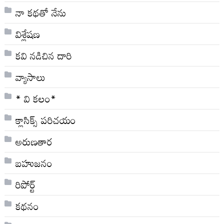
నా క‌థ‌తో నేను
విశ్లేషణ
కవి నడిచిన దారి
వ్యాసాలు
* వి క‌లం*
క్లాసిక్స్ ప‌రిచ‌యం
అరుణతార
బహుజనం
రిపోర్ట్
కథనం