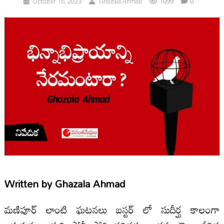
1099
0
October 16, 2023
Ghazala Ahmad
Written by
Ghazala Ahmad
మణిపూర్ లాంటి ఘటనలు బస్టర్ లో సుదీర్ఘ కాలంగా