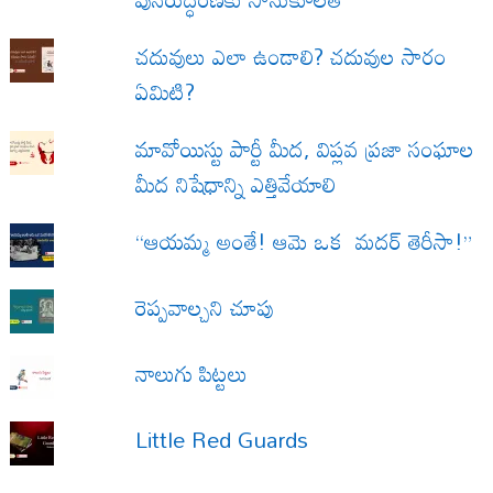
చదువులు ఎలా ఉండాలి? చదువుల సారం
ఏమిటి?
మావోయిస్టు పార్టీ మీద, విప్లవ ప్రజా సంఘాల
మీద నిషేధాన్ని ఎత్తివేయాలి
“ఆయమ్మ అంతే! ఆమె ఒక మదర్ తెరీసా!”
రెప్పవాల్చని చూపు
నాలుగు పిట్టలు
Little Red Guards