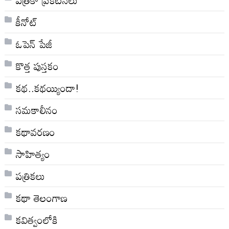
కీనోట్
ఓపెన్ పేజీ
కొత్త పుస్తకం
కథ..కథయ్యిందా!
సమకాలీనం
కథావరణం
సాహిత్యం
పత్రికలు
కథా తెలంగాణ
కవిత్వంలోకి