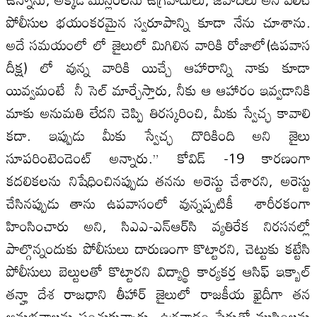
పోలీసుల భయంకరమైన స్వరూపాన్ని కూడా నేను చూశాను.
అదే సమయంలో లో జైలులో మిగిలిన వారికి రోజాలో(ఉపవాస
దీక్ష) లో వున్న వారికి యిచ్చే ఆహారాన్ని నాకు కూడా
యివ్వమంటే నీ సెల్ మార్చేస్తారు, నీకు ఆ ఆహారం ఇవ్వడానికి
మాకు అనుమతి లేదని చెప్పి తిరస్కరించి, మీకు స్వేచ్ఛ కావాలి
కదా. ఇప్పుడు మీకు స్వేచ్ఛ దొరికింది అని జైలు
సూపరింటెండెంట్ అన్నారు.” కోవిడ్ -19 కారణంగా
కదలికలను నిషేధించినప్పుడు తనను అరెస్టు చేశారని, అరెస్టు
చేసినప్పుడు తాను ఉపవాసంలో వున్నప్పటికీ శారీరకంగా
హింసించారు అని, సిఎఎ-ఎన్ఆర్‌సి వ్యతిరేక నిరసనల్లో
పాల్గొన్నందుకు పోలీసులు దారుణంగా కొట్టారని, చెట్టుకు కట్టేసి
పోలీసులు బెల్టులతో కొట్టారని విద్యార్థి కార్యకర్త ఆసిఫ్ ఇక్బాల్
తన్హా దేశ రాజధాని తీహార్ జైలులో రాజకీయ ఖైదీగా తన
అనుభవాలను పంచుకున్నారు. ఉగ్రవాదం పేరుతో ముస్లింలను