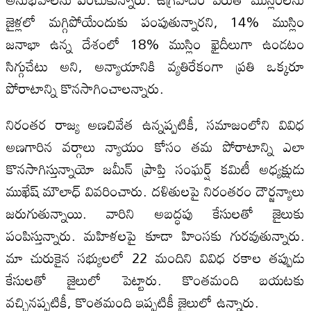
జైళ్లలో మగ్గిపోయేందుకు పంపుతున్నారని, 14% ముస్లిం
జనాభా ఉన్న దేశంలో 18% ముస్లిం ఖైదీలుగా ఉండటం
సిగ్గుచేటు అని, అన్యాయానికి వ్యతిరేకంగా ప్రతి ఒక్కరూ
పోరాటాన్ని కొనసాగించాలన్నారు.
నిరంతర రాజ్య అణచివేత ఉన్నప్పటికీ, సమాజంలోని వివిధ
అణగారిన వర్గాలు న్యాయం కోసం తమ పోరాటాన్ని ఎలా
కొనసాగిస్తున్నాయో జమీన్ ప్రాప్తి సంఘర్ష్ కమిటీ అధ్యక్షుడు
ముఖేష్ మౌలాధ్ వివరించారు. దళితులపై నిరంతరం దౌర్జన్యాలు
జరుగుతున్నాయి. వారిని అబద్ధపు కేసులతో జైలుకు
పంపిస్తున్నారు. మహిళలపై కూడా హింసకు గురవుతున్నారు.
మా చురుకైన సభ్యులలో 22 మందిని వివిధ రకాల తప్పుడు
కేసులతో జైలులో పెట్టారు. కొంతమంది బయటకు
వచ్చినప్పటికీ, కొంతమంది ఇప్పటికీ జైలులో ఉన్నారు.