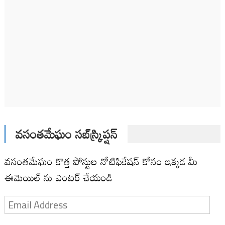
వసంతమేఘం సబ్‌స్క్రిప్షన్
వసంతమేఘం కొత్త పోస్టుల నోటిఫికేషన్ కోసం ఇక్కడ మీ
ఈమెయిల్ ను ఎంటర్ చేయండి
Email
Address