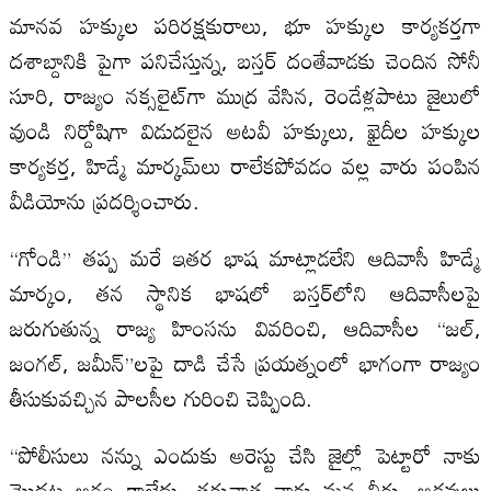
మానవ హక్కుల పరిరక్షకురాలు, భూ హక్కుల కార్యకర్తగా
దశాబ్దానికి పైగా పనిచేస్తున్న, బస్తర్ దంతేవాడకు చెందిన సోనీ
సూరి, రాజ్యం నక్సలైట్‌గా ముద్ర వేసిన, రెండేళ్లపాటు జైలులో
వుండి నిర్దోషిగా విడుదలైన అటవీ హక్కులు, ఖైదీల హక్కుల
కార్యకర్త, హిడ్మే మార్కమ్‌లు రాలేకపోవడం వల్ల వారు పంపిన
వీడియోను ప్రదర్శించారు.
“గోండి” తప్ప మరే ఇతర భాష మాట్లాడలేని ఆదివాసీ హిడ్మే
మార్కం, తన స్థానిక భాషలో బస్తర్‌లోని ఆదివాసీలపై
జరుగుతున్న రాజ్య హింసను వివరించి, ఆదివాసీల “జల్,
జంగల్, జమీన్”లపై దాడి చేసే ప్రయత్నంలో భాగంగా రాజ్యం
తీసుకువచ్చిన పాలసీల గురించి చెప్పింది.
“పోలీసులు నన్ను ఎందుకు అరెస్టు చేసి జైల్లో పెట్టారో నాకు
మొదట అర్థం కాలేదు, తరువాత వారు మన నీరు, అడవులు