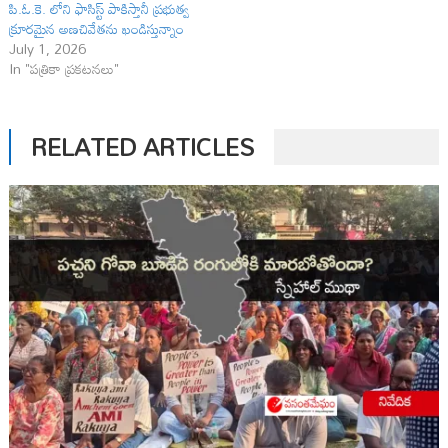
పి.ఓ.కె. లోని ఫాసిస్ట్ పాకిస్తానీ ప్రభుత్వ
క్రూరమైన అణచివేతను ఖండిస్తున్నాం
July 1, 2026
In "పత్రికా ప్రకటనలు"
RELATED ARTICLES