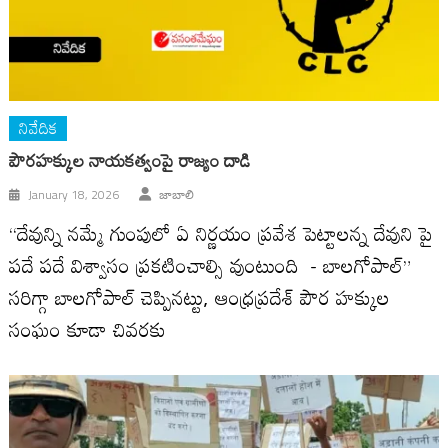
నివేదిక
పౌరహక్కుల నాయకత్వంపై రాజ్యం దాడి
January 18, 2026
జాబాలి
“దేవున్ని నమ్మే గుంపులో ఏ నిర్ణయం ప్రవేశ పెట్టాలన్న దేవుని పై
పదే పదే విశ్వాసం ప్రకటించాల్సి వుంటుంది - బాలగోపాల్”
సరిగ్గా బాలగోపాల్ చెప్పినట్టు, ఆంధ్రప్రదేశ్ పౌర హక్కుల
సంఘం కూడా చివరకు