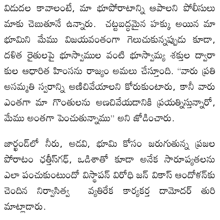
విడుదల కావాలంటే, మా భూపోరాటాన్ని ఆపాలని పోలీసులు
మాకు చెబుతూనే ఉన్నారు. చట్టబద్ధమైన హక్కు అయిన మా
భూమిని మేము విజయవంతంగా గెలుచుకున్నప్పుడు కూడా,
దళిత రైతులపై భూస్వాముల వంటి భూస్వామ్య శక్తుల ద్వారా
కుల ఆధారిత హింసను రాజ్యం అమలు చేస్తూంది. “వారు ప్రతి
అసమ్మతి స్వరాన్ని అణిచివేయాలని కోరుకుంటారు, కానీ వారు
ఎంతగా మా గొంతులను అణచివేయడానికి ప్రయత్నిస్తున్నారో,
మేము అంతగా పెంచుతున్నాము” అని జోడించారు.
జార్ఖండ్‌లో నీరు, అడవి, భూమి కోసం జరుగుతున్న ప్రజల
పోరాటం ఛత్తీస్‌గఢ్, ఒడిశాతో కూడా అనేక సారూప్యతలను
ఎలా పంచుకుంటుందో విస్థాపన్ విరోధి జన్ వికాస్ ఆందోళన్‌కు
చెందిన నిర్వాసిత్వ వ్యతిరేక కార్యకర్త దామోదర్ తురి
మాట్లాడారు.