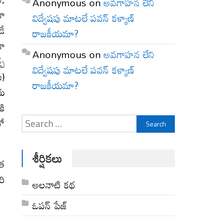
Anonymous
on
అవగాహన లేని
గా
విద్వేషపు మాటలే పవన్ కళ్యాణ్
డే
రాజకీయమా?
గా
Anonymous
on
అవగాహన లేని
్చ
విద్వేషపు మాటలే పవన్ కళ్యాణ్
ు)
రాజకీయమా?
ియ
కి
Search
ో
for:
శీర్షికలు
గత
రి
అల‌నాటి క‌థ‌
ఓపన్ పేజ్