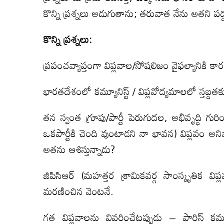
కొన్ని ప్రశ్నలు అడుగుతాను; తరువాత నేను అతని పద్
కొన్ని ప్రశ్నలు:
ప్రపంచవ్యాప్తంగా విప్లవాల/సోషలిజం వైఫల్యానికి
భారతదేశంలో కమ్యూనిస్ట్ / విప్లవోద్యమాలలో స్తబ్ద
తన స్వంత గ్రూపు/పార్టీ పెరుగుదల, అభివృద్ధి 
ఒకపార్టీకి చెంది వుంటాడని నా భావన) విప్లవం అనివ
అతను ఆశిస్తున్నాడు?
జిపిసిఆర్ (మహత్తర శ్రామికవర్గ సాంస్కృతిక 
మరణించిన వెంటనే.
గత విప్లవాలను వివరించేటప్పుడు – పారిస్ కమ