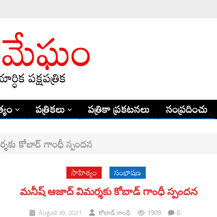
్యం
పత్రికలు
పత్రికా ప్రకటనలు
సంప్రదించు
్శకు కోబాడ్ గాంధీ స్పందన
సాహిత్యం
సంభాషణ
మనీష్ ఆజాద్ విమర్శకు కోబాడ్ గాంధీ స్పందన
1909
0
August 30, 2021
కోబాడ్ గాంధీ