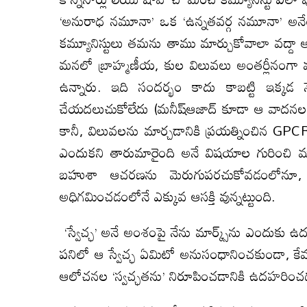
‘అనురాధ నమూనా’ ఒక ‘ఉన్నతవర్గ నమూనా’ అన
కమ్యూనిస్టులు తమను తాము మార్చుకోవాలా వద్దా అన
మనలో బ్రాహ్మణీయ, కుల విలువలు అంతర్లీనం
ఉన్నారు. ఇది సందర్భం కాదు కాబట్టి ఇక్కడ నేన
చేయదలుచుకోలేదు (మనీష్ఆజాద్ కూడా ఆ వాదనలను 
కానీ, విలువలను మార్చడానికి ప్రయత్నించిన GP
ఎందుకని తారుమారైంది అనే విషయాల గురించి మన
బహుశా ఆచరణను మెరుగుపరచుకోవడంలోనూ, గ
అధిగమించడంలోనే ఎక్కువ ఆసక్తి వున్నట్టుంది.
‘స్వేచ్ఛ’ అనే అంశంపై నేను మార్క్స్‌‌ను ఎందుక
పనిలో ఆ స్వేచ్ఛ ఏమిటో అనుసంధానించకుండా, కే
ఆలోచనల ‘స్వచ్ఛతను’ నిరూపించడానికి ఉదహరి