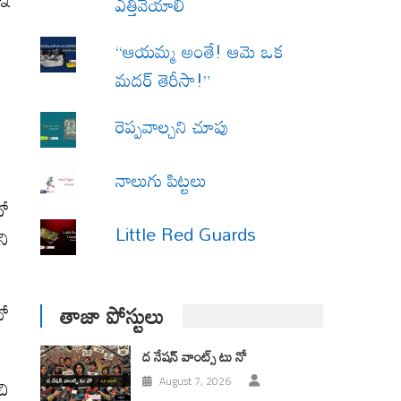
ఎత్తివేయాలి
“ఆయమ్మ అంతే! ఆమె ఒక
మదర్ తెరీసా!”
రెప్పవాల్చని చూపు
నాలుగు పిట్టలు
దో
Little Red Guards
ని
తాజా పోస్టులు
వో
ద నేషన్ వాంట్స్ టు నో
చి
August 7, 2026