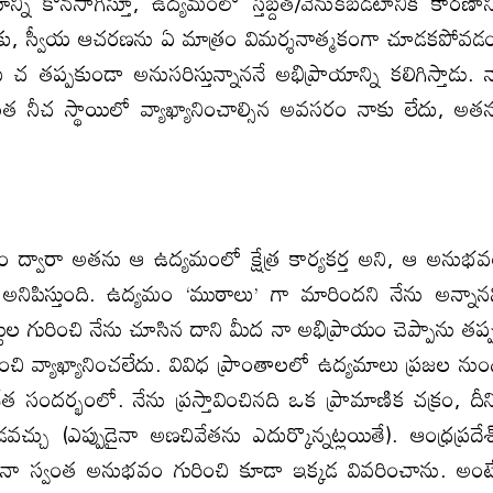
ి కొనసాగిస్తూ, ఉద్యమంలో స్తబ్దత/వెనుకబడటానికి కారణాన్
రకు, స్వీయ ఆచరణను ఏ మాత్రం విమర్శనాత్మకంగా చూడకపోవడ
 తు చ తప్పకుండా అనుసరిస్తున్నాననే అభిప్రాయాన్ని కలిగిస్తాడు. 
త నీచ స్థాయిలో వ్యాఖ్యానించాల్సిన అవసరం నాకు లేదు, అత
ం ద్వారా అతను ఆ ఉద్యమంలో క్షేత్ర కార్యకర్త అని, ఆ అనుభ
అనిపిస్తుంది. ఉద్యమం ‘ముఠాలు’ గా మారిందని నేను అన్నాన
ుల గురించి నేను చూసిన దాని మీద నా అభిప్రాయం చెప్పాను తప్
ంచి వ్యాఖ్యానించలేదు. వివిధ ప్రాంతాలలో ఉద్యమాలు ప్రజల నుం
సందర్భంలో. నేను ప్రస్తావించినది ఒక ప్రామాణిక చక్రం, దీన్
 (ఎప్పుడైనా అణచివేతను ఎదుర్కొన్నట్లయితే). ఆంధ్రప్రదేశ
ి, నా స్వంత అనుభవం గురించి కూడా ఇక్కడ వివరించాను. అంట