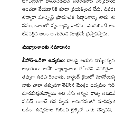
భగవద్గీతగా భావించడమనే వితండవాద సంప్రదాయాన్న
అంచనా వేయడానికి కూడా ప్రయత్నించ లేదు. చివ
తద్వారా మార్క్సిస్ట్ ప్రామాణిక సిద్ధాంతాన్ని తాను
సమాధానాలలో వ్యంగ్యాన్ని వాడను, ఎందుకంటే అం
లేవనెత్తిన అంశాల గురించి మాత్రమే ప్రస్తావిస్తాను.
ముఖ్యాంశాలకు సమాధానం
బీహార్-ఒడిశా ఉద్యమం:
దానిపై ఆయన నొక్కిచెప్పడ
ఆధారంగా అనేక వ్యాఖ్యానాలు చేసాడని ఎవరికైనా 
తప్పుగా ఉదహరించాడు. జార్ఖండ్ జైలులో మావోయిస్ట
నాకు చాలా తక్కువగా తెలిసిన మొత్తం ఉద్యమం గురి
దూరమవుతున్నాయి అని నేను అన్నది రాజ్య అణచివేత 
మనీష్ ఆజాద్ తన స్వీయ అనుభవంలో చూసివుండవచ్చు
ఒడిశా ఉద్యమాల గురించి జైళ్ళలో నాకు చెప్పినవ