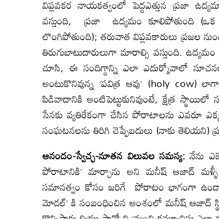
విప్లవకర నాయకత్వంలో పెద్దఎత్తున ప్రజా ఉద్యమ
వస్తుంది, ప్రజా ఉద్యమం కూలిపోతుంది (ఒక స
లొంగిపోతుంది); తరువాత విప్లవకారులు ప్రజల న
తిరుగుబాటుదారులుగా మారాల్సి వస్తుంది. ఉద్యమం 
చూసి, ఈ సందిగ్దాన్ని ఎలా ఎదుర్కోవాలో సూచన
అంటుకొనివున్న ‘పవిత్ర ఆవు’ (holy cow) లాగా ప్
పిడివాదానికి అంటిపెట్టుకునివుంటే, క్షేత్ర స్థ
సేనకు వ్యతిరేకంగా చేసిన పోరాటాలను ఎవరూ ఎక్కడ
సంఘటనలను తిరిగి చెప్పేబదులు (నాకు తెలియని) ప్రస్
ఆనందం-స్వేచ్ఛ-
నూతన
విలువల
సమస్య
:
నేను ఎజ
పోరాటానికి’ మార్చాను అని మనీష్ ఆజాద్ మళ
సమానత్వం కోసం జరిగే పోరాటం భాగంగా ఉండాలి
మోడల్’ కి సంబంధించిన అంశంలో మనీష్ ఆజాద్ స్థిరత్వం 
కొన్నిసార్లు లియు షావో చి ‘మంచి కమ్యూనిస్టు ఎలా 