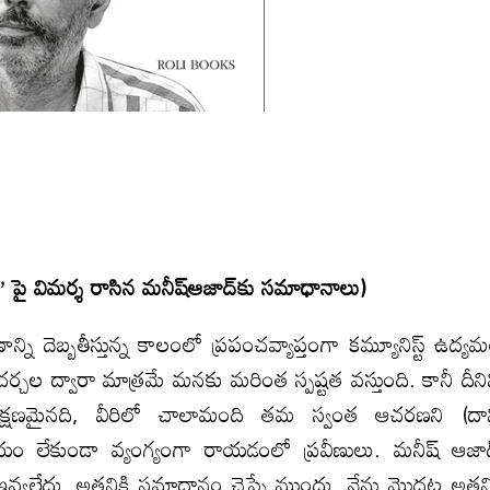
్రీడం” పై విమర్శ రాసిన మనీష్ఆజాద్‌కు సమాధానాలు)
్ని దెబ్బతీస్తున్న కాలంలో ప్రపంచవ్యాప్తంగా కమ్యూనిస్ట్ ఉద్య
చల ద్వారా మాత్రమే మనకు మరింత స్పష్టత వస్తుంది. కానీ దీని
విలక్షణమైనది, వీరిలో చాలామంది తమ స్వంత ఆచరణని (దా
ిషయం లేకుండా వ్యంగ్యంగా రాయడంలో ప్రవీణులు. మనీష్ ఆజా
ా ఇవ్వలేదు, అతనికి సమాధానం చెప్పే ముందు, నేను మొదట అతన్