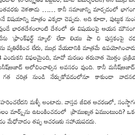
ేంతవరకు వెళతాడు …… కానీ సమాజాన్ని మార్చడంలో భాగం
ే విషయాన్ని మాత్రం ఎక్కడా చెప్పడు. అది కూడా, పుట్టుక నుం
గా వుండే భారతదేశంలాంటి దేశంలో ఈ విషయంపై ఆయన మౌనం
ు ‘ఫ్రాంక్‌ఫర్ట్ స్కూల్’ లేదా లియు షా చి పుస్తకంపై చర
వ్యతిరేకించ లేదు, ముద్ర వేయడానికి మాత్రమే ఉపయోగించాడ
CR ఎందుకని విఫలమైంది, మావో మరణం తరువాత మొత్తం ప్రక్ర
ీష్ఆజాద్ ఆలోచించాల్సిన అవసరం వుంది. కానీ మనీష్ఆజాద్‌
త చరిత్ర నుండి నేర్చుకోవడంలోనూ కాకుండా వాదనల
ు ఉదహరించలేదని మళ్ళీ అంటాడు. వాస్తవ జీవిత ఆచరణలో, సంస్థా
వలం మార్క్స్‌ను ఉటంకించడంలో ప్రాముఖ్యత ఏముంటుంది? ఒక
ంచడం మేధోవాదం తప్ప ఆచరణకు సహాయపడదు.