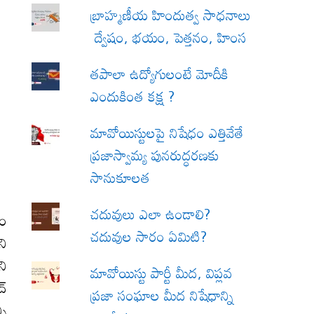
బ్రాహ్మణీయ హిందుత్వ సాధనాలు
ద్వేషం, భయం, పెత్తనం, హింస
త‌పాలా ఉద్యోగులంటే మోదీకి
ఎందుకింత కక్ష ?
మావోయిస్టులపై నిషేధం ఎత్తివేతే
ప్రజాస్వామ్య పునరుద్ధరణకు
సానుకూలత
చదువులు ఎలా ఉండాలి?
మం
చదువుల సారం ఏమిటి?
ని
ని
మావోయిస్టు పార్టీ మీద, విప్లవ
ద్
ప్రజా సంఘాల మీద నిషేధాన్ని
ని