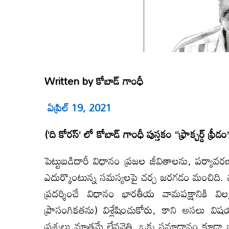
Written by
కోబాడ్ గాంధీ
ఏప్రిల్
19, 2021
(
‘
ది కోరస్
‘
లో
కోబాడ్ గాంధీ
పుస్తకం
“ఫ్రాక్చర్డ్ ఫ
పెట్టుబడిదారీ విధానం ప్రజల జీవితాలను, పర్యావరణాన
ఎదుర్కొంటున్న సమస్యలపై చర్చ జరగడం మంచిది. చర్
ప్రదర్శించే విధానం భారతీయ వామపక్షానికి 
ప్రాసంగికతను) విశ్లేషించుకోరు, కాని అసలు వ
ప్రశ్నలు మాత్రమే లేవనెత్తి, ఒక్క సమాధానం కూడ