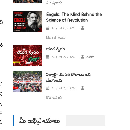
ఎ కె ప్రభాకర్
Engels: The Mind Behind the
ని
Science of Revolution
August 6, 2026
Manish Azad
ైన
యుగ స్వ‌రం
August 2, 2026
రివేరా
విద్యార్థి- యువత పోరాటం ఒక
మేల్కొలుపు
ిన
August 2, 2026
ని
కోట ఆనంద్
ం,
డం
మీ అభిప్రాయాలు
ఒక