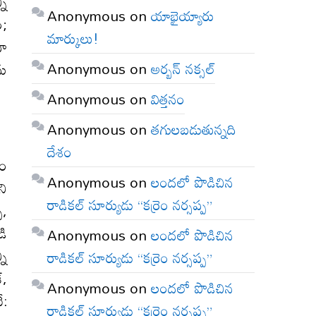
ని
Anonymous
on
యాభైయ్యారు
ం;
మార్కులు!
నా
Anonymous
on
అర్బన్ నక్సల్
ను
Anonymous
on
విత్తనం
Anonymous
on
తగులబడుతున్నది
దేశం
వం
Anonymous
on
లందలో పొడిచిన
ని
రాడికల్ సూర్యుడు “కర్రెం నర్సప్ప”
ప,
డి
Anonymous
on
లందలో పొడిచిన
ని
రాడికల్ సూర్యుడు “కర్రెం నర్సప్ప”
్,
Anonymous
on
లందలో పొడిచిన
ే:
రాడికల్ సూర్యుడు “కర్రెం నర్సప్ప”