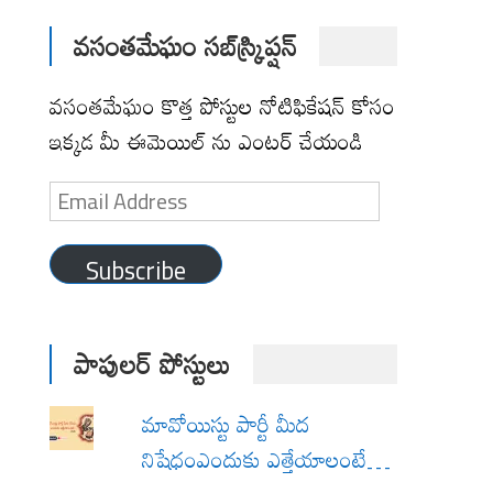
వసంతమేఘం సబ్‌స్క్రిప్షన్
వసంతమేఘం కొత్త పోస్టుల నోటిఫికేషన్ కోసం
ఇక్కడ మీ ఈమెయిల్ ను ఎంటర్ చేయండి
Email
Address
Subscribe
పాపులర్ పోస్టులు
మావోయిస్టు పార్టీ మీద
నిషేధంఎందుకు ఎత్తేయాలంటే…