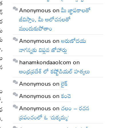
ేత
Anonymous
on
మీ జ్ఞాపకాలతో
న్
జీవిస్తాం, మీ ఆలోచనలతో
ార
ముందుకుపోతాం
ను
కు
Anonymous
on
అరుణోదయ
ా,
నాగన్నకు విప్లవ జోహార్లు
ుల
hanamkondaaolcom
on
ిన
ఆంధ్రప్రదేశ్ లో కష్టోడియల్ హత్యలు
Anonymous
on
లైక్
సం
Anonymous
on
కంచె
ో,
Anonymous
on
చలం – రచన
ాధ
ప్రపంచంలో ఓ ‘చుక్కమ్మ’
ి,
ి,