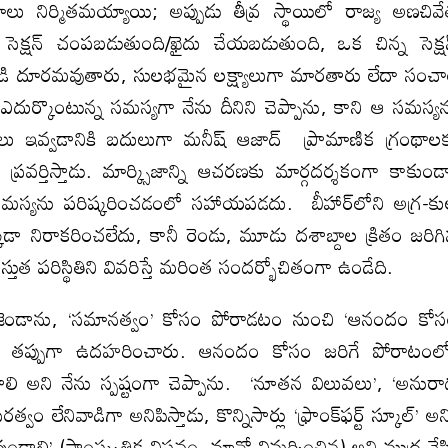
ాలు నిర్మితమయ్యాయి; అప్పుడు తీవ్ర స్థాయిలో రాజ్య అణచివ
ెక్షన్ చంపబడుతుంది/ఖైదు చేయబడుతుంది, ఒక చిన్న సెక్ష
ుండి దూరమవుతారు, సులభమైన లక్ష్యాలుగా మారతారు లేదా సంచ
ఎదుర్కొంటున్న సమస్యగా నేను దీనిని చెప్పాను, కాని ఆ సమస్య
లు ఇవ్వడానికి బదులుగా మనీష్ ఆజాద్ ప్రామాణిక గ్రంథాల
రవర్తిస్తాడు. మార్క్సిజాన్ని ఆచరణకు మార్గదర్శకంగా కాకుండ
ాయిలో సమస్యను పరిష్కరించడంలో సహాయపడదు. బీహార్‌లోని అగ్ర-క
ా నిరాకరించలేదు, కానీ రెండు, మూడు దశాబ్దాల క్రితం జరిగ
తుత పరిస్థితిని వివరిస్తే మరింత సందర్భోచితంగా ఉండేది.
ెండాను, ‘సమానత్వం’ కోసం పోరాడటం నుంచి ‘ఆనందం కో
్ళీ తప్పుగా ఉదహరించారు. ఆనందం కోసం జరిగే పోరాటంల
 అని నేను స్పష్టంగా చెప్పాను. ‘నూతన విలువలు’, ‘అనుర
లేనివాడిగా అనిపిస్తాడు, కొన్నిసార్లు ‘ఫ్రాంక్‌ఫర్ట్ స్కూల్’ అన
వుండాలి’ (సాంస్కృతిక విప్లవం, మావో విమర్శించిన) అని ముద్ర వేస