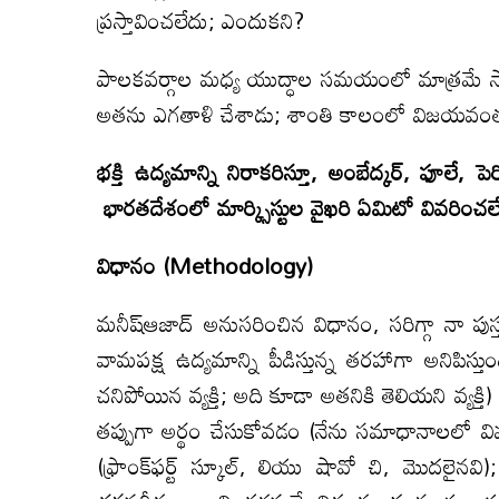
ప్రస్తావించలేదు; ఎందుకని?
పాలకవర్గాల మధ్య యుద్ధాల సమయంలో మాత్రమే స
అతను ఎగతాళి చేశాడు; శాంతి కాలంలో విజయవంత
భక్తి ఉద్యమాన్ని నిరాకరిస్తూ
,
అంబేద్కర్
,
ఫూలే
,
పెర
భారతదేశంలో మార్క్సిస్టుల వైఖరి ఏమిటో వివరించ
విధానం (
Methodology
)
మనీష్ఆజాద్ అనుసరించిన విధానం, సరిగ్గా నా పుస్తకం 
వామపక్ష ఉద్యమాన్ని పీడిస్తున్న తరహాగా అనిపిస్తు
చనిపోయిన వ్యక్తి; అది కూడా అతనికి తెలియని వ్యక్త
తప్పుగా అర్థం చేసుకోవడం (నేను సమాధానాలలో వివర
(ఫ్రాంక్‌ఫర్ట్ స్కూల్, లియు షావో చి, మొదలైనవ