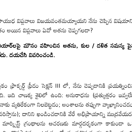
ాయుధ విప్లవాలు విజయవంతమయ్యాయని నేను చెప్పిన విషయాన్
ం అయిన విప్లవాలు ఏవో అతను చెప్పగలడా?
ియార్‌లపై మౌనం
వహించిన అతను
,
కుల / దళిత
సమస్య ప
లేదు. దయచేసి వివరించండి.
ఫ్రాక్చర్డ్ ఫ్రీడం సెక్షన్ III లో, నేను చెప్పడానికి ప్రయత్నించ
ంది. ఇది చాణక్య శైలిలో ఉంది: అనురాధను (ప్రత్యుత్తరం ఇవ్వలే
ి) నాకు వ్యతిరేకంగా నిలబెట్టడం; అంశాలను తప్పుగా వ్యాఖ్యానించడ
ిస్తాను); దానిని ఖండించడానికి వేరే అభిప్రాయాన్ని ముద్రవేయ
ి); మార్క్సిస్ట్ గ్రంథాలను ఆచరణకు మార్గదర్శకంగా కాకుండా 