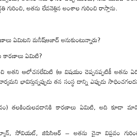
దతి గురించి, అతను లేవనెత్తిన అంశాల గురించి రాస్తాను.
 కారణాలు ఏమిటని మనీష్ఆజాద్ అనుకుంటున్నారు?
తకు కారణాలు ఏమిటి?
గురించి అతని ఆలోచనలేమిటి (ఆ విషయం చెప్పనప్పటికీ అతను ఏ
ార్యమని భావిస్తున్నప్పుడు తన సంస్థ దాన్ని ఎప్పుడు సాధించగలద
విప్లవం) తలకిందులవడానికి కారణాలు ఏమిటి, అది కూడా మా
్యూన్, సోవియట్, జిపిసిఆర్ – అతను చైనా విప్లవం గురిం