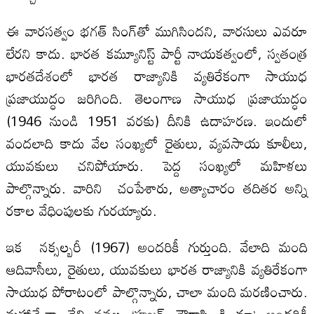
ఈ వారసత్వం భగత్ సింగ్‌తో ముగిసిందని, వారసులు ఎవరూ
లేరని కాదు. భారత కమ్యూనిస్ట్ పార్టీ నాయకత్వంలో, స్వతంత్ర
భారతదేశంలో భారత రాజ్యానికి వ్యతిరేకంగా సాయుధ
ప్రజాయుద్ధం జరిగింది. తెలంగాణ సాయుధ ప్రజాయుద్ధం
(1946 నుండి 1951 వరకు) దీనికి ఉదాహరణ. ఇందులో
వందలాది కాదు వేల సంఖ్యలో రైతులు, వ్యవసాయ కూలీలు,
యువకులు చనిపోయారు. పెద్ద సంఖ్యలో మహిళలు
పాల్గొన్నారు. వారిని చంపేశారు, అత్యాచారం తదితర అన్ని
రకాల వేధింపులకు గురయ్యారు.
ఇక నక్సల్బరీ (1967) అందరికీ గుర్తుంది. వేలాది మంది
ఆదివాసీలు, రైతులు, యువకులు భారత రాజ్యానికి వ్యతిరేకంగా
సాయుధ పోరాటంలో పాల్గొన్నారు, చాలా మంది మరణించారు.
మహాశ్వేతా దేవి నవల ‘హజర్ చౌరాసి కి మా’ అందరికీ