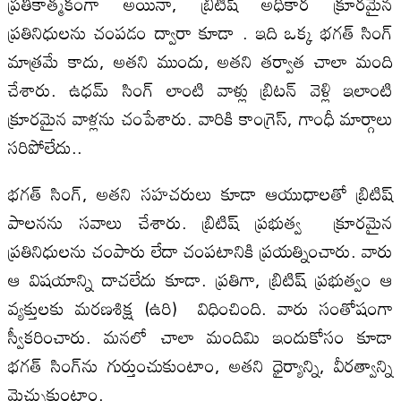
ప్రతీకాత్మకంగా అయినా, బ్రిటిష్ అధికార క్రూరమైన
ప్రతినిధులను చంపడం ద్వారా కూడా . ఇది ఒక్క భగత్ సింగ్
మాత్రమే కాదు, అతని ముందు, అతని తర్వాత చాలా మంది
చేశారు. ఉధమ్ సింగ్ లాంటి వాళ్లు బ్రిటన్ వెళ్లి ఇలాంటి
క్రూరమైన వాళ్లను చంపేశారు. వారికి కాంగ్రెస్, గాంధీ మార్గాలు
సరిపోలేదు..
భగత్ సింగ్, అతని సహచరులు కూడా ఆయుధాలతో బ్రిటిష్
పాలనను సవాలు చేశారు. బ్రిటిష్ ప్రభుత్వ క్రూరమైన
ప్రతినిధులను చంపారు లేదా చంపటానికి ప్రయత్నించారు. వారు
ఆ విషయాన్ని దాచలేదు కూడా. ప్రతిగా, బ్రిటిష్ ప్రభుత్వం ఆ
వ్యక్తులకు మరణశిక్ష (ఉరి) విధించింది. వారు సంతోషంగా
స్వీకరించారు. మనలో చాలా మందిమి ఇందుకోసం కూడా
భగత్ సింగ్‌ను గుర్తుంచుకుంటాం, అతని ధైర్యాన్ని, వీరత్వాన్ని
మెచ్చుకుంటాం.