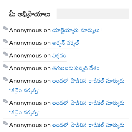
మీ అభిప్రాయాలు
Anonymous
on
యాభైయ్యారు మార్కులు!
Anonymous
on
అర్బన్ నక్సల్
Anonymous
on
విత్తనం
Anonymous
on
తగులబడుతున్నది దేశం
Anonymous
on
లందలో పొడిచిన రాడికల్ సూర్యుడు
“కర్రెం నర్సప్ప”
Anonymous
on
లందలో పొడిచిన రాడికల్ సూర్యుడు
“కర్రెం నర్సప్ప”
Anonymous
on
లందలో పొడిచిన రాడికల్ సూర్యుడు