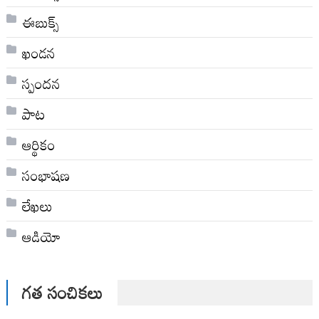
ఈబుక్స్
ఖండన
స్పందన
పాట
ఆర్థికం
సంభాషణ
లేఖలు
ఆడియో
గత సంచికలు