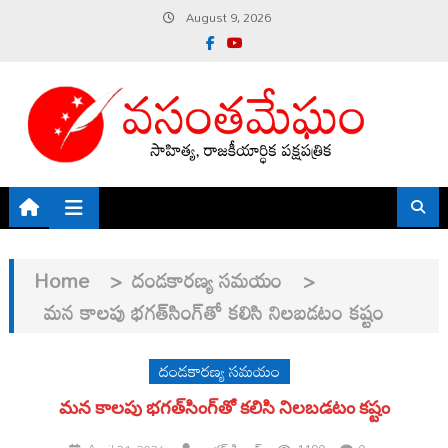
Skip
August 9, 2026
to
content
Home
>
దండకారణ్య సమయం
>
మన కాలపు భగత్‌సింగ్‌తో కలిసి నిలబడటం కష్టం
దండకారణ్య సమయం
మన కాలపు భగత్‌సింగ్‌తో కలిసి నిలబడటం కష్టం