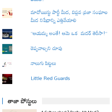
మావోయిస్టు పార్టీ మీద, విప్లవ ప్రజా సంఘాల
మీద నిషేధాన్ని ఎత్తివేయాలి
“ఆయమ్మ అంతే! ఆమె ఒక మదర్ తెరీసా!”
రెప్పవాల్చని చూపు
నాలుగు పిట్టలు
Little Red Guards
తాజా పోస్టులు