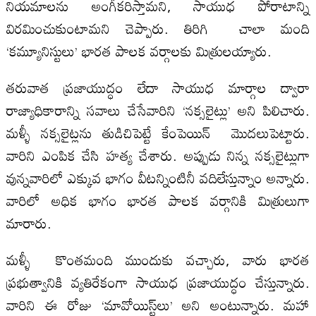
నియమాలను అంగీకరిస్తామని, సాయుధ పోరాటాన్ని
విరమించుకుంటామని చెప్పారు. తిరిగి చాలా మంది
‘కమ్యూనిస్టులు’ భారత పాలక వర్గాలకు మిత్రులయ్యారు.
తరువాత ప్రజాయుద్ధం లేదా సాయుధ మార్గాల ద్వారా
రాజ్యాధికారాన్ని సవాలు చేసేవారిని ‘నక్సలైట్లు’ అని పిలిచారు.
మళ్ళీ నక్సలైట్లను తుడిచిపెట్టే కేంపెయిన్ మొదలుపెట్టారు.
వారిని ఎంపిక చేసి హత్య చేశారు. అప్పుడు నిన్న నక్సలైట్లుగా
వున్నవారిలో ఎక్కువ భాగం వీటన్నింటినీ వదిలేస్తున్నాం అన్నారు.
వారిలో అధిక భాగం భారత పాలక వర్గానికి మిత్రులుగా
మారారు.
మళ్ళీ కొంతమంది ముందుకు వచ్చారు, వారు భారత
ప్రభుత్వానికి వ్యతిరేకంగా సాయుధ ప్రజాయుద్ధం చేస్తున్నారు.
వారిని ఈ రోజు ‘మావోయిస్ట్‌‌లు’ అని అంటున్నారు. మహా