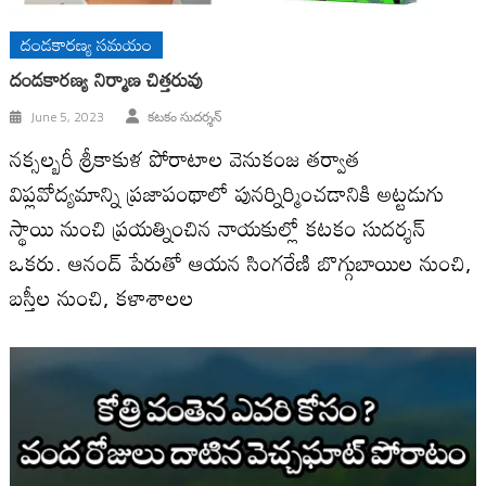
దండకారణ్య సమయం
దండకారణ్య నిర్మాణ చిత్తరువు
June 5, 2023
కటకం సుదర్శన్
నక్సల్బరీ శ్రీకాకుళ పోరాటాల వెనుకంజ తర్వాత
విప్లవోద్యమాన్ని ప్రజాపంథాలో పునర్నిర్మించడానికి అట్టడుగు
స్థాయి నుంచి ప్రయత్నించిన నాయకుల్లో కటకం సుదర్శన్‌
ఒకరు. ఆనంద్‌ పేరుతో ఆయన సింగరేణి బొగ్గుబాయిల నుంచి,
బస్తీల నుంచి, కళాశాలల