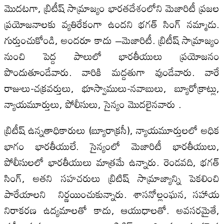
మొదటగా, బ్రిటీష్ సామ్రాజ్యం భారతదేశంలోని మెజారిటీ ప్రజల
ప్రయోజనాలకు వ్యతిరేకంగా ఉందని భగత్ సింగ్ నమ్మాడు.
గుర్తుంచుకోండి, అందరూ కాదు –మెజారిటీ. బ్రిటీష్ సామ్రాజ్యం
నుంచి పెద్ద పాలులో భారతీయులు ప్రయోజనం
పొందుతూండేవారు. వారికి మద్దతుగా వుండేవారు. వారే
రాజులు-చక్రవర్తులు, భూస్వాములు-నవాబులు, బ్యూరోక్రాట్లు,
న్యాయమూర్తులు, పోలీసులు, సైన్యం మొదలైనవారు .
బ్రిటీష్ ఉన్నతాధికారులు (బ్యూరాక్రసీ), న్యాయమూర్తులలో అధిక
భాగం భారతీయులే. సైన్యంలో మెజారిటీ భారతీయులు,
పోలీసులలో భారతీయులు మాత్రమే ఉన్నారు. రెండవది, భగత్
సింగ్, అతని సహచరులు బ్రిటిష్ సామ్రాజ్యాన్ని పెకలించి
పారేయాలని నిర్ణయించుకున్నారు. శాసనోల్లంఘన, సహాయ
నిరాకరణ ఉద్యమాలతో కాదు, ఆయుధాలతో. అవసరమైతే,