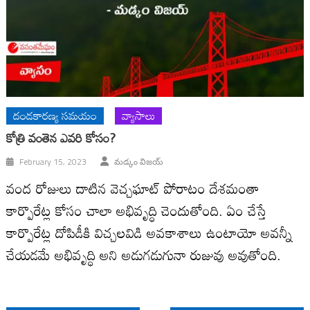
దండకారణ్య సమయం
వ్యాసాలు
కోత్రి వంతెన ఎవరి కోసం?
February 15, 2023
మడ్కం విజయ్‌
వంద రోజులు దాటిన వెచ్చఘాట్‌ పోరాటం దేశమంతా
కార్పొరేట్ల కోసం చాలా అభివృద్ధి చెందుతోంది. ఏం చేస్తే
కార్పొరేట్ల దోపిడీకి విచ్చలవిడి అవకాశాలు ఉంటాయో అవన్నీ
చేయడమే అభివృద్ధి అని అడుగడుగునా రుజువు అవుతోంది.