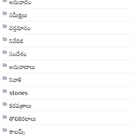
అనువాదం
సమీక్షలు
వర్తమానం
నివేదిక
సందేశం
అనువాదాలు
నివాళి
stories
కరపత్రాలు
తొలికెరటాలు
కాలమ్స్