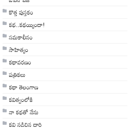
కొత్త పుస్తకం
కథ..కథయ్యిందా!
సమకాలీనం
సాహిత్యం
కథావరణం
పత్రికలు
కథా తెలంగాణ
కవిత్వంలోకి
నా క‌థ‌తో నేను
కవి నడిచిన దారి