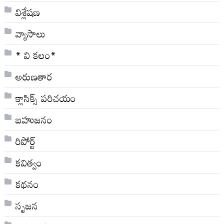
విశ్లేషణ
వ్యాసాలు
* వి క‌లం*
అరుణతార
క్లాసిక్స్ ప‌రిచ‌యం
బహుజనం
రిపోర్ట్
కవిత్వం
కథనం
సృజన