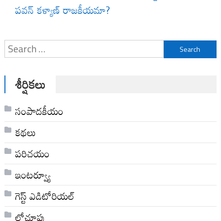
పవన్ కళ్యాణ్ రాజకీయమా?
Search
for:
శీర్షికలు
సంపాదకీయం
కథలు
పరిచయం
ఇంటర్వ్యూ
గెస్ట్ ఎడిటోరియల్
లోచూపు