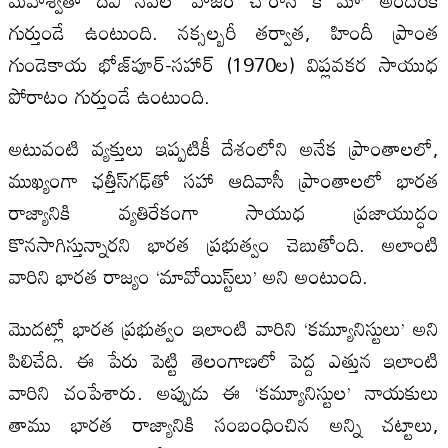
గుర్తుండే ఉంటుంది. నక్సల్బరీ తర్వాత, హిందీ ప్రాంత
గుండెకాయ భోజ్‌పూర్-సహార్ (1970ల) విప్లవకర సాయుధ
పోరాటం గుర్తుండే ఉంటుంది.
అటువంటి వ్యక్తులు ఇప్పటికీ దేశంలోని అనేక ప్రాంతాలలో,
ముఖ్యంగా ఛత్తీస్‌గఢ్‌తో సహా ఆదివాసీ ప్రాంతాలలో భారత
రాజ్యానికి వ్యతిరేకంగా సాయుధ ప్రజాయుద్ధం
కొనసాగిస్తున్నారని భారత ప్రభుత్వం చెబుతోంది. అలాంటి
వారిని భారత రాజ్యం ‘మావోయిస్ట్‌లు’ అని అంటుంది.
మొదట్లో భారత ప్రభుత్వం ఇలాంటి వారిని ‘కమ్యూనిస్టులు’ అని
పిలిచేది. ఈ పేరు పెట్టి తెలంగాణలో పెద్ద ఎత్తున ఇలాంటి
వారిని చంపేశారు. అప్పుడు ఈ ‘కమ్యూనిస్టుల’ నాయకులు
తాము భారత రాజ్యానికి సంబంధించిన అన్ని చట్టాలు,