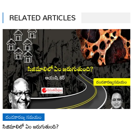
RELATED ARTICLES
దండకారణ్య సమయం
సిజిమాలిలో ఏం జరుగుతుంది?