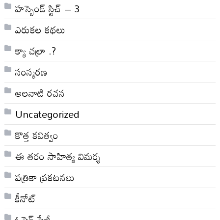
హస్బెండ్ స్టిచ్ – 3
ఎరుకల కథలు
క్యా చల్రా .?
సంస్మరణ
అలనాటి రచన
Uncategorized
కొత్త కవిత్వం
ఈ తరం సాహిత్య విమర్శ
పత్రికా ప్రకటనలు
కీనోట్
ఓపెన్ పేజీ