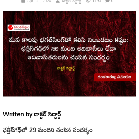
1190
0
April 21, 2024
డాక్టర్ సిద్ధార్థ్
Written by
డాక్టర్ సిద్ధార్థ్
ఛత్తీస్‌గఢ్‌లో 29 మందిని చంపిన సందర్భం