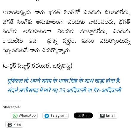
అలాంటప్పుడు వారు భగత్ సింగ్‌తో ఎందుకు నిలబడలేదు,
భగత్ సింగ్‌కు అనుకూలంగా ఎందుకు వాదించలేదు, భగత్
సింగ్‌కు అనుకూలంగా ఎందుకు మాట్లాడలేదు, ఎందుకు
రాయలేదు అనే ప్రశ్న వ్యర్థం. మనం ఎదుర్కొంటున్న
ఇబ్బందులనే వారు ఎదుర్కొన్నారు.
(డాక్టర్ సిద్ధార్థ్ రచయిత, జర్నలిస్టు)
मुश्किल तो अपने समय के भगत सिंह के साथ खड़ा होना है:
संदर्भ छत्तीसगढ़ में मारे गए 29 आदिवासी या गैर-आदिवासी
Share this:
WhatsApp
Telegram
Email
Print