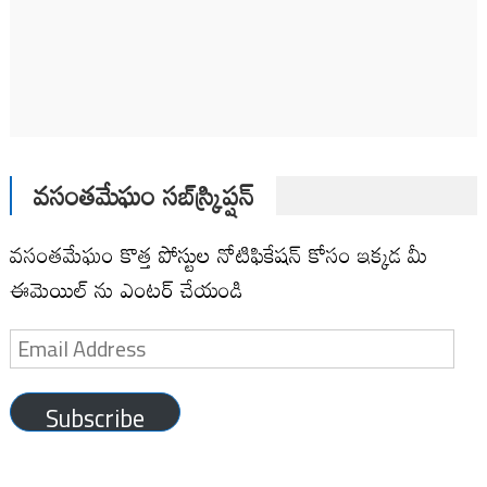
వసంతమేఘం సబ్‌స్క్రిప్షన్
వసంతమేఘం కొత్త పోస్టుల నోటిఫికేషన్ కోసం ఇక్కడ మీ
ఈమెయిల్ ను ఎంటర్ చేయండి
Email
Address
Subscribe