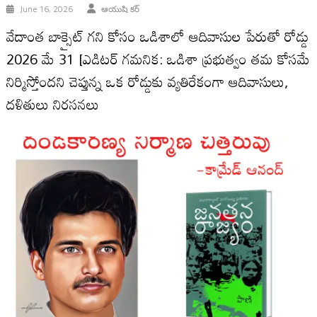
June 16, 2026
ఆయుషి కర్
వేదాంత బాక్సైట్ గని కోసం ఒడిశాలో ఆదివాసుల పేరుతో రోడ్డు
2026 మే 31 [ఎడిటర్ గమనిక: ఒడిశా ప్రభుత్వం తమ కోసమే
నిర్మిస్తోందని చెప్తున్న ఒక రోడ్డుకు వ్యతిరేకంగా ఆదివాసులు,
దళితులు నిరసనలు