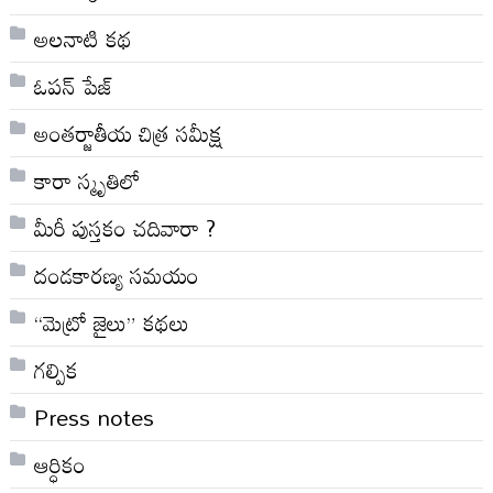
అల‌నాటి క‌థ‌
ఓపన్ పేజ్
అంతర్జాతీయ చిత్ర సమీక్ష
కారా స్మృతిలో
మీరీ పుస్తకం చదివారా ?
దండకారణ్య సమయం
“మెట్రో జైలు” కథలు
గల్పిక
Press notes
ఆర్ధికం