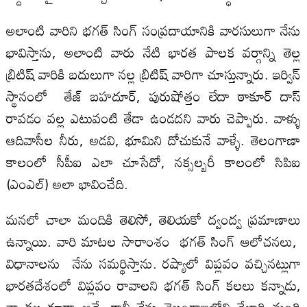
అలాంటి వారిని భగత్ సింగ్ సంప్రదాయానికి వారసులుగా నేను
భావిస్తాను, అలాంటి వారు నేటి భారత పాలక వర్గాన్ని తెల్ల
బ్రిటిష్ వారికి బదులుగా నల్ల బ్రిటిష్ వారిగా చూస్తున్నారు. ఇర్విన్‌
స్థానంలో తేజ్ బహదూర్, పురుషోత్తం లేదా ఠాకూర్ దాస్‌
రావడం వల్ల ఎటువంటి తేడా ఉండదని వారు చెప్పారు. వాళ్ళు
ఆదివాసీల నీరు, అడవి, భూమిని దోచుకునే వాళ్ళే. తెలంగాణా
కాలంలో సీపీఐ ఎలా చూసేదో, నక్సల్బరీ కాలంలో సిపిఐ
(ఎంఎల్) అలా భావించేది.
మనలో చాలా మందికి తెలిసో, తెలియకో ద్వంద్వ ప్రమాణాలు
ఉన్నాయి. వారి మాటల సారాంశం భగత్ సింగ్ ఆలోచనలు,
విధానాలను నేను సమర్థిస్తాను. రష్యాలో విప్లవం వచ్చినట్లుగా
భారతదేశంలో విప్లవం రావాలని భగత్ సింగ్ కలలు కన్నాడు,
నా కల కూడా అదే. కానీ నేను తెలంగాణలోని వేలాది మంది