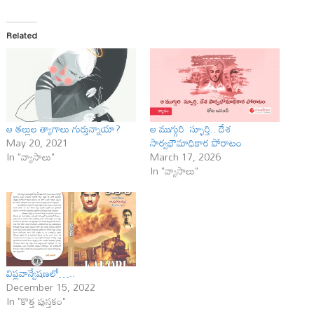
Related
ఆ త‌ల్లుల త్యాగాలు గుర్తున్నాయా?
ఆ ముగ్గురి స్ఫూర్తి.. దేశ
May 20, 2021
సార్వభౌమాధికార పోరాటం
In "వ్యాసాలు"
March 17, 2026
In "వ్యాసాలు"
విప్లవాన్వేషణలో…..
December 15, 2022
In "కొత్త పుస్తకం"