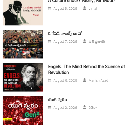
A Culture shock? Really, Mr Modi?
August 8, 2026
vimal
ద నేషన్ వాంట్స్ టు నో
August 7, 2026
ఎ కె ప్రభాకర్
Engels: The Mind Behind the Science of
Revolution
August 6, 2026
Manish Azad
యుగ స్వ‌రం
August 2, 2026
రివేరా