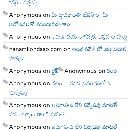
“కర్రెం నర్సప్ప”
Anonymous
on
మీ జ్ఞాపకాలతో జీవిస్తాం, మీ
ఆలోచనలతో ముందుకుపోతాం
Anonymous
on
అరుణోదయ నాగన్నకు విప్లవ జోహార్లు
hanamkondaaolcom
on
ఆంధ్రప్రదేశ్ లో కష్టోడియల్
హత్యలు
Anonymous
on
లైక్
Anonymous
on
కంచె
Anonymous
on
చలం – రచన ప్రపంచంలో ఓ
‘చుక్కమ్మ’
Anonymous
on
అవగాహన లేని విద్వేషపు మాటలే
పవన్ కళ్యాణ్ రాజకీయమా?
Anonymous
on
అవగాహన లేని విద్వేషపు మాటలే