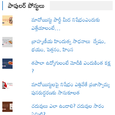
పాపులర్ పోస్టులు
మావోయిస్టు పార్టీ మీద నిషేధంఎందుకు
ఎత్తేయాలంటే…
బ్రాహ్మణీయ హిందుత్వ సాధనాలు ద్వేషం,
భయం, పెత్తనం, హింస
త‌పాలా ఉద్యోగులంటే మోదీకి ఎందుకింత కక్ష
?
మావోయిస్టులపై నిషేధం ఎత్తివేతే ప్రజాస్వామ్య
పునరుద్ధరణకు సానుకూలత
చదువులు ఎలా ఉండాలి? చదువుల సారం
ఏమిటి?