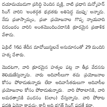
దయామయుడుగా ప్రసిద్ధి చెందిన వ్యక్తి, నాటి ప్రధాని మన్మోహన్
సింగ్ వారిని ‘అంతర్గత భద్రతకు అతిపెద్ద ముప్పు’ అన్నాడు.
నేడు ప్రజాస్వామ్యం, ప్రజా ప్రయోజనాల గొప్ప న్యాయవాది
చిదంబరం వారిని అంతమొందించడానికి క్రూరమైన ప్రణాళిక
వేశాడు.
ఏప్రిల్ 16వ తేదీన మావోయిస్టులనే అనుమానంతో 29 మందిని
హత్య చేశారు.
మొదటగా, వారి క్రూరమైన హత్యల పట్ల నా తీవ్ర వేదనను
తెలియజేస్తున్నాను. వారు ఆదివాసీలుగా తమ ప్రయోజనాల
కోసం పోరాడుతున్నారు లేదా ఆదివాసేతరులుగా ఆదివాసీల
ప్రయోజనాల కోసం పోరాడుతున్నారు. వారి పోరాటానికి, వారి
అమరత్వానికి వందనం (సలాం) చేస్తున్నాను. వారి పోరాట
పద్దతి ఏదైనా కావచ్చు కానీ అది భగత్ సింగ్ పద్ధతే కదా.