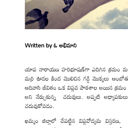
Written by
ఓ అభిమాని
యాప నారాయణ హరిభూషణ్‌గా ఎదిగిన క్రమం మనస
మర్రి ఊడల కింద మొలిచిన గడ్డి మొక్కలు ఆంబోతులను
ఆదివాసి జీవితం ఒక విప్లవ పాఠశాల అయిన క్రమం వరంగల్‌
అని నేర్చుకున్న చదువులు. అప్పటి అధ్యాపకులు అ
చదువుకోవడం.
ఖమ్మం జిల్లాలో చేపట్టిన విప్లవోద్యమ విస్త