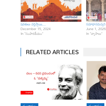
షరతులు వర్తిస్తాయి…
సమాధానమివ్వని భ
December 15, 2024
June 1, 2026
In "సంపాదకీయం"
In "వ్యాసాలు"
RELATED ARTICLES