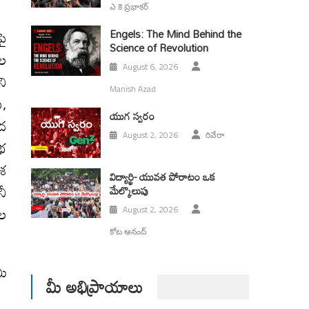
ఎ కె ప్రభాకర్
పై
Engels: The Mind Behind the
Science of Revolution
ుల
August 6, 2026
ని
Manish Azad
ు,
యుగ స్వ‌రం
ాద
August 2, 2026
రివేరా
ోభ
ాశ
విద్యార్థి- యువత పోరాటం ఒక
నీ
మేల్కొలుపు
ుల
August 2, 2026
కోట ఆనంద్
మీ
మీ అభిప్రాయాలు