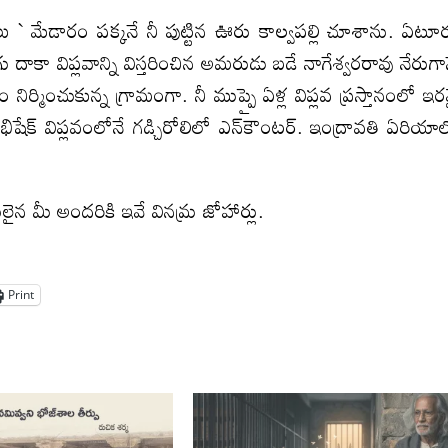
ు ` మేడారం పక్కనే నీ పుట్టిన ఊరు కాల్వపల్లి చూశాను. ఏటూ
ాకా విప్లవాన్ని విస్తరించిన అమరుడు బడే నాగేశ్వరరావు నేరుగా
ర్మించుకున్న గ్రామంగా. నీ ముప్పై ఏళ్ల విప్లవ ప్రస్తానంలో ఇర
ిషేక్‌ విప్లవంలోనే గడ్చిరోలిలో ఎన్‌కౌంటర్‌. ఇంద్రావతి ఏరియా
ులైన మీ అందరికి ఇవే వినమ్ర జోహార్లు.
Print