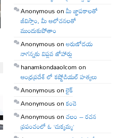
Anonymous
on
మీ జ్ఞాపకాలతో
జీవిస్తాం, మీ ఆలోచనలతో
ముందుకుపోతాం
Anonymous
on
అరుణోదయ
నాగన్నకు విప్లవ జోహార్లు
hanamkondaaolcom
on
ఆంధ్రప్రదేశ్ లో కష్టోడియల్ హత్యలు
Anonymous
on
లైక్
Anonymous
on
కంచె
Anonymous
on
చలం – రచన
ప్రపంచంలో ఓ ‘చుక్కమ్మ’