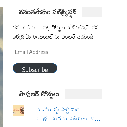
వసంతమేఘం సబ్‌స్క్రిప్షన్
వసంతమేఘం కొత్త పోస్టుల నోటిఫికేషన్ కోసం
ఇక్కడ మీ ఈమెయిల్ ను ఎంటర్ చేయండి
Email
Address
Subscribe
పాపులర్ పోస్టులు
మావోయిస్టు పార్టీ మీద
నిషేధంఎందుకు ఎత్తేయాలంటే…