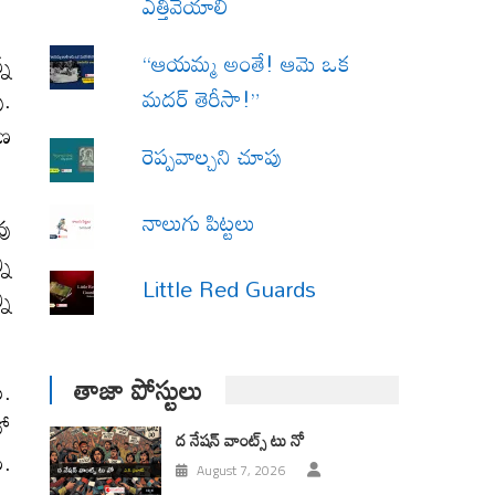
ఎత్తివేయాలి
“ఆయమ్మ అంతే! ఆమె ఒక
్న
మదర్ తెరీసా!”
ు.
రణ
రెప్పవాల్చని చూపు
నాలుగు పిట్టలు
వు
ని
Little Red Guards
నీ
తాజా పోస్టులు
ు.
లో
ద నేషన్ వాంట్స్ టు నో
ం.
August 7, 2026