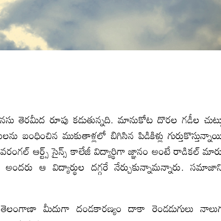
ు తెరమీద రూపు కడుతున్నది. మానుకోట దొరల గడీల చుట్
 బంధించిన ముకుతాళ్లలో బిగిసిన పిడికిళ్లు గుర్తుకొస్తున్నాయ
 ఆర్ట్స్‌ సైన్స్‌ కాలేజీ విద్యార్థిగా జ్ఞానం అంటే రాడికల్‌ మార్
ందరు ఆ విద్యార్థుల దగ్గరే నేర్చుకున్నామన్నారు. సమాజాన్
రణ, తెలంగాణా మీదుగా దండకారణ్యం దాకా రెండడుగులు నాలు