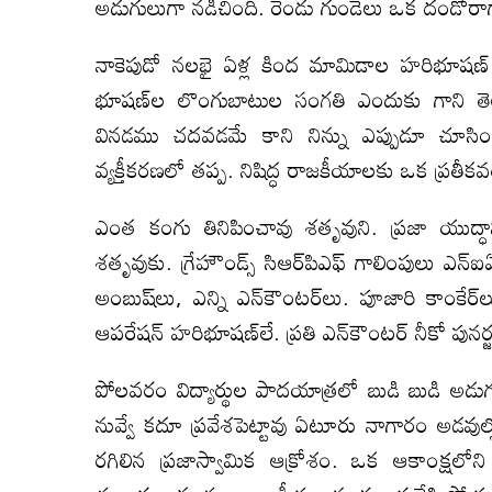
అడుగులుగా నడిచింది. రెండు గుండెలు ఒక దండోరా
నాకెపుడో నలభై ఏళ్ల కింద మామిడాల హరిభూషణ్‌ మా
భూషణ్‌ల లొంగుబాటుల సంగతి ఎందుకు గాని త
వినడము చదవడమే కాని నిన్ను ఎప్పుడూ చూసిం
వ్యక్తీకరణలో తప్ప. నిషిద్ధ రాజకీయాలకు ఒక ప్రతీక
ఎంత కంగు తినిపించావు శతృవుని. ప్రజా యుద్ధాన్న
శతృవుకు. గ్రేహౌండ్స్‌ సిఆర్‌పిఎఫ్‌ గాలింపులు ఎన్
అంబుష్‌లు, ఎన్ని ఎన్‌కౌంటర్‌లు. పూజారి కాంకేర్‌
ఆపరేషన్‌ హరిభూషణ్‌లే. ప్రతి ఎన్‌కౌంటర్‌ నీకో పునర్జ
పోలవరం విద్యార్థుల పాదయాత్రలో బుడి బుడి అడుగ
నువ్వే కదూ ప్రవేశపెట్టావు ఏటూరు నాగారం అడవుల్ల
రగిలిన ప్రజాస్వామిక ఆక్రోశం. ఒక ఆకాంక్షలోని