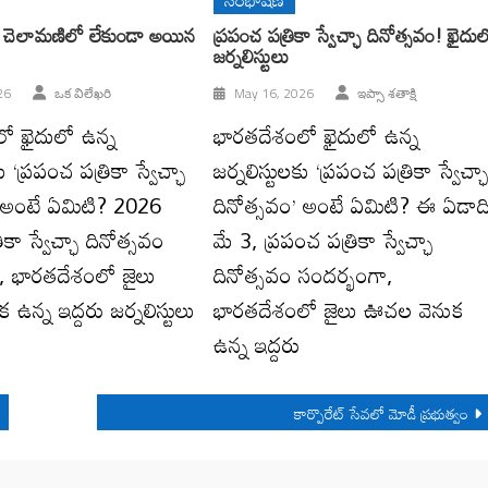
సంభాషణ
టు చెలామణిలో లేకుండా అయిన
ప్రపంచ పత్రికా స్వేచ్ఛా దినోత్సవం! ఖైదు
జర్నలిస్టులు
26
ఒక విలేఖరి
May 16, 2026
ఇప్సా శతాక్షి
ో ఖైదులో ఉన్న
భారతదేశంలో ఖైదులో ఉన్న
ు ‘ప్రపంచ పత్రికా స్వేచ్ఛా
జర్నలిస్టులకు ‘ప్రపంచ పత్రికా స్వేచ్ఛ
’ అంటే ఏమిటి? 2026
దినోత్సవం’ అంటే ఏమిటి? ఈ ఏడాద
ికా స్వేచ్ఛా దినోత్సవం
మే 3, ప్రపంచ పత్రికా స్వేచ్ఛా
, భారతదేశంలో జైలు
దినోత్సవం సందర్భంగా,
ఉన్న ఇద్దరు జర్నలిస్టులు
భారతదేశంలో జైలు ఊచల వెనుక
ఉన్న ఇద్దరు
కార్పొరేట్‌ సేవలో మోడీ ప్రభుత్వం