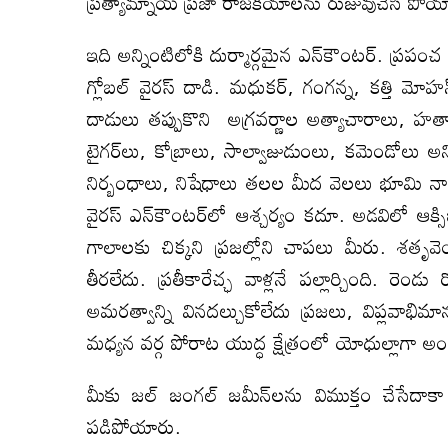
ప్రత్యామ్నాయ ప్రజా రాజకీయాలను రుజువుచేసి పో
ఇది అన్నింటిలోకి దుర్మార్గమైన ఎన్‌కౌంటర్‌. ప్రప
గ్లోబల్‌ వైరస్‌ దాడి. మధుకర్‌, గంగన్న, కత్తి
దాడులు తప్పుకొని అగ్రవర్ణాల అత్యాచారాలు, హత్య
టైగర్‌లు, కోబ్రాలు, సాల్వాజుడుంలు, కమెండోలు అన్
నిర్బంధాలు, నిషేధాలు తలల మీద వెలలు భూమి నా 
వైరస్‌ ఎన్‌కౌంటర్‌లో ఆశ్చర్యం కదూ. అడవిలో ఆక్
గాలాలకు చిక్కని ప్రజల్లోని చాపలు మీరు. శతృవె
తీరలేదు. ప్రతీకారేచ్ఛ‌ వాళ్లనే పల్లార్చింది. 
అమరత్వాన్ని వినదల్చుకోలేదు ప్రజలు, విప్లవాభిమ
మధ్యన వర్గ పోరాట యుద్ధ క్షేత్రంలో యోధుల్లాగా అం
మీకు జల్‌ జంగల్‌ జమీన్‌లను విముక్తం చేసేదాకా
పడిపోయారు.