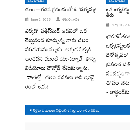
సంభాషణ
సంభాషణ
చలం – రచన ప్రపంచంలో ఓ ‘చుక్కమ్మ’
ఒక జర్నలిస్
తీరు
June 2, 2026
శశిధర్ నాలిక
May 16, 20
ఎక్కడో ఛత్తీస్‌ఘడ్ అడవిలో ఒక
భారతదేశంల
చెట్టుకింద కూర్చున్న నాకు చలం
జర్నలిస్టులక
పరిచయమయ్యాడు. అక్కడ సిగ్నల్
దినోత్సవం
ఉండదని ముందే యూట్యూబ్ కొన్ని
ప్రపంచ పత్ర
వీడియోలు డౌన్లోడ్ చేసుకున్నాను.
సందర్భంగా
వాటిల్లో చలం రచనలు అని ఇరవై
ఊచల వెనుక 
రెండో ఇరవై
- జార్ఖండ్‌కు
Post
కళ్లకు చెమటలు పట్టించిన నల్ల బంగారం కథలు
navigation