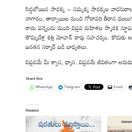
సిద్దబోయిన సారక్క – సమ్మక్క సారక్కల వారసురాల
నాగారం, తాడ్వాయిల నుంచి గోదావరి తీరాన ములుగు ద
కాదు పన్నెండు మంది విప్లవ మహిళల స్మారక స్థూపం ని
తొమ్మిదేళ్ల కత్తి మోహన్‌ రావు సహచర్యం. కొడుకు అభ
జనతన సర్కార్‌ బడి బాధ్యతలు.
విప్లవమే మీ శ్వాస, ధ్యాస. విప్లవమే జీవితంగా అమర
Share this:
WhatsApp
Telegram
Email
Related