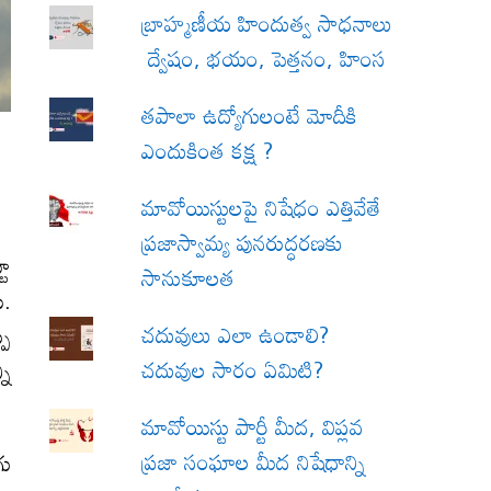
బ్రాహ్మణీయ హిందుత్వ సాధనాలు
ద్వేషం, భయం, పెత్తనం, హింస
త‌పాలా ఉద్యోగులంటే మోదీకి
ఎందుకింత కక్ష ?
మావోయిస్టులపై నిషేధం ఎత్తివేతే
ప్రజాస్వామ్య పునరుద్ధరణకు
టూ
సానుకూలత
ి.
చదువులు ఎలా ఉండాలి?
పు
చదువుల సారం ఏమిటి?
ని
మావోయిస్టు పార్టీ మీద, విప్లవ
ప్రజా సంఘాల మీద నిషేధాన్ని
గు