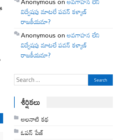
Anonymous
on
అవగాహన లేని
లో
విద్వేషపు మాటలే పవన్ కళ్యాణ్
రాజకీయమా?
Anonymous
on
అవగాహన లేని
విద్వేషపు మాటలే పవన్ కళ్యాణ్
ా
రాజకీయమా?
ి
Search
for:
శీర్షికలు
అల‌నాటి క‌థ‌
ఓపన్ పేజ్