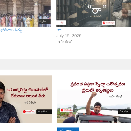
ోజ్‌శాల తీర్పు
“రా”
July 15, 2026
In "కథలు"