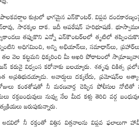
యావు.
ంచ పాలకవర్గాల కుట్రలో భాగమైన ఎన్‌కౌంటర్‌. విప్లవ దండకారణ్యం
 మోహన్‌రావు, సారక్కల దాక. ఇదీ ఆపరేషన్‌ హరిభూషణే. భూస్వామ
ాకాండలు తప్పుకొని ఎన్నో ఎన్‌కౌంటర్‌లలో తృటిలో తప్పించుకొ
నింటిని అధిగమించి, అన్ని అభియాన్‌లు, సమాధాన్‌లు, ప్రహార్‌ల
తల వెల కట్టమని ధిక్కరించి మీ ఆఖరి పోరాటంలో సామ్రాజ్యవ
సిజన్‌ కరువై విధ్వంస కరోనాకు బలయ్యారు. శతృవు చికిత్స ప్రల
ంత అప్రతిభుడయ్యాడు. అవార్డులు దక్కలేదు, ప్రమోషన్‌ల అత్య
రెండు రోజులు కంఠశోషతో నీ మరణవార్త చెప్పిన పోలీసుల నోటితో 
ానులు రక్తబంధువులు నువ్వు నేల మీద కళ్లు తెరిచి వర్గ బంధువ
త్యక్రియలు జరుపుకున్నారు.
 అడవిలో నీ రక్తంతో విత్తిన విత్తనాలను విప్లవ ఫలాలుగా హా