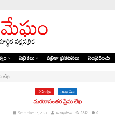
్యం
పత్రికలు
పత్రికా ప్రకటనలు
సంప్రదించు
మ లేఖ
సాహిత్యం
సంభాషణ
మరణానంతర ప్రేమ లేఖ
2242
0
September 15, 2021
ఓ అభిమాని