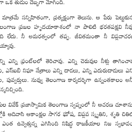
గా ఒక తుడుం దెబ్బగా మోగింది.
త్రమే సన్నిహితంగా, ప్రత్యక్షంగా తెలుసు. ఆ పేరు పెట్టుకున
ెలంగాణ ప్రజల హృదయాకాశంలో నా పాలిటి భరతపక్షవి నీవ
ది లేదు. నీ అమరత్వంలో తప్ప. జీవితమంతా నీ విప్లవాచ
వయ్యావు.
ి ఎన్ని ఫ్రంట్‌లలో తెరిచావు. ఎన్ని చెరువుల నీళ్లు తాగించా
‌ఐఏ, ఎస్‌ఐబి నిఘా నేత్రాలు ఎన్ని దాడలు, ఎన్ని ఎదురుదాడులు ఎన్
లు, పువ్వర్తులు. నువ్వు తెలంగాణ కార్యదర్శిగా ఉన్నంతకాలం అన్
న్మనిచ్చింది.
ుల వివేక్‌ ప్రజాస్వామిక తెలంగాణ స్వప్నంలో నీ ఆచరణ చూశాన
ోకి ఆదివాసి ఆకాంక్షల సాగర ఘోష, విప్లవ స్మృతిని, శృతి చితి
 ఎంత ఉవ్వెత్తున్న ఎగిసింది నిషిద్ధ రాజకీయాల నిజ స్వభావ