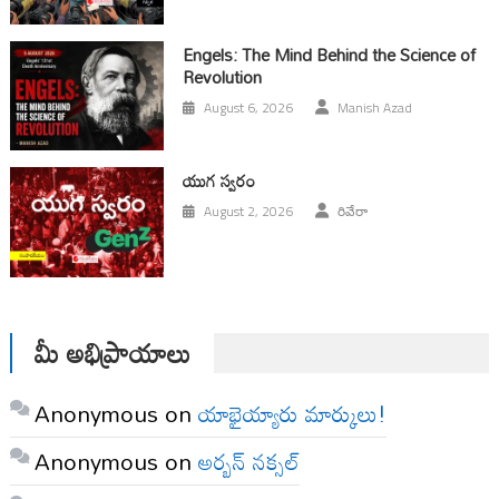
Engels: The Mind Behind the Science of
Revolution
August 6, 2026
Manish Azad
యుగ స్వ‌రం
August 2, 2026
రివేరా
మీ అభిప్రాయాలు
Anonymous
on
యాభైయ్యారు మార్కులు!
Anonymous
on
అర్బన్ నక్సల్