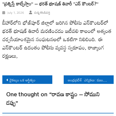
“ప్రశ్నిస్తే కాల్చేస్తాం” – భరత్ భూషణ్ తివారీ “ఎన్ కౌంటర్?”
July 1, 2026
పద్మ కొండిపర్తి
బీహార్‌లోని భోజ్‌పూర్ జిల్లాలో జరిగిన పోలీసు ఎన్‌కౌంటర్‌లో
భరత్ భూషణ్ తివారీ మరణించడం ఇటీవలి కాలంలో అత్యంత
చర్చనీయాంశమైన సంఘటనలలో ఒకటిగా నిలిచింది. ఈ
ఎన్‌కౌంటర్‌ ఉదంతం పోలీసు వ్యవస్థ స్వరూపం, రాజ్యాంగ
రక్షణలు,
Post
వైకల్యం ఒక అస్థిత్వం
ఆంధ్రప్రదేశ్ ఎన్నికలు: ముందు నుయ్యి, వెనుక గొయ్యి
navigation
One thought on “
రావణ కాష్టం – సోముని
డప్పు
”