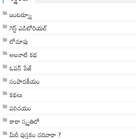
ఇంటర్వ్యూ
గెస్ట్ ఎడిటోరియల్
లోచూపు
అల‌నాటి క‌థ‌
ఓపన్ పేజ్
సంపాదకీయం
కథలు
పరిచయం
కారా స్మృతిలో
మీరీ పుస్తకం చదివారా ?