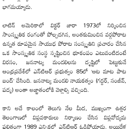
భాగమయ్యాడు.
లాటిన్‌ అమెరికాలో విక్టర్‌ జారా 1973లో నిర్మించిన
సాంస్కృతిక రంగంతో పోల్చదగిన, అంతకుమించిన వర్గపోరాట
ఉన్నత రూపమైన సాయుధ పోరాట సంస్కృతిని ప్రచారం చేసిన
ఒక సాంస్కృతిక సంస్థ సృష్టించిన భూకంపం ఎటువంటిదంటే
విరసం, జననాట్య మండలిలను దృష్టిలో పెట్టుకునే
ఆంధ్రప్రదేశ్‌లో ఎన్‌టిఆర్‌ ప్రభుత్వం 85లో ‘ఆట మాట పాట
బంద్‌’ చేసింది. జననాట్య మండలి నాయకత్వం (గద్దర్‌, సంజీవ్‌,
పద్మ) అంతా అజ్ఞాతంలోకి వెళ్లాల్సి వచ్చింది.
కాని అదే కాలంలో తెలుగు నేల మీద, ముఖ్యంగా ఉత్తర
తెలంగాణలో విప్లవకారులు నిర్మాణం చేసిన విప్లవోద్యమ
ఫలితంగా 1989 ఎన్నికల్లో ఎన్‌టిఆర్‌ ఓడిపోయాడు. అయిదేళ్ల