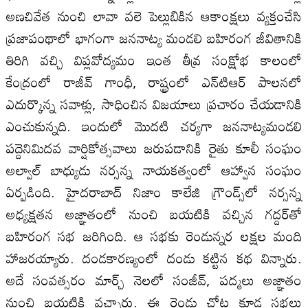
అణచివేత నుంచి లావా వలె పెల్లుబికిన ఆకాంక్షలు వ్యక్తంచేసి
ప్రజాపంథాలో భాగంగా జననాట్య మండలి బహిరంగ జీవితానికి
తిరిగి వచ్చి విప్లవోద్యమం ఇంత తీవ్ర సంక్షోభ కాలంలో
కేంద్రంలో రాజీవ్‌ గాంధీ, రాష్ట్రంలో ఎన్‌టిఆర్‌ పాలనలో
ఎదుర్కొన్న సవాళ్లు, సాధించిన విజయాలు ప్రచారం చేయడానికి
ఎంచుకున్నది. ఇందులో మొదటి చర్యగా జననాట్యమండలి
పద్దెనిమిదవ వార్షికోత్సవాలు జరుపడానికి రైతు కూలీ సంఘం
అల్వాల్‌ బాధ్యుడు నర్సన్న నాయకత్వంలో ఆహ్వాన సంఘం
ఏర్పడింది. హైదరాబాద్‌ నిజాం కాలేజి గ్రౌండ్స్‌లో నర్సన్న
అధ్యక్షతన అజ్ఞాతంలో నుంచి బయటికి వచ్చిన గద్దర్‌తో
బహిరంగ సభ జరిగింది. ఆ సభకు రెండున్నర లక్షల మంది
హాజరయ్యారు. దండకారణ్యంలో దండు కట్టిన కథ విన్నారు.
అదే సంవత్సరం మార్చ్‌ నెలలో సంజీవ్‌, పద్మలు అజ్ఞాతం
నుంచి బయటికి వచ్చారు. ఈ రెండు చోట్ల కూడ సభలు