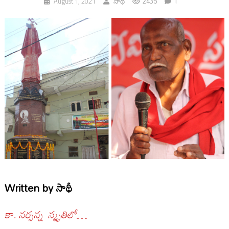
2435
1
August 1, 2021
సాథీ
Written by
సాథీ
కా. నర్సన్న స్మృతిలో…