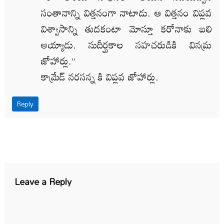
సంతానాన్ని విత్తనంగా నాటాడు. ఆ విత్తనం విప్లవ
విశ్వాసాన్ని తుదకంటా మోస్తూ కరోనాకు బలి
అయ్యాడు. సుదీర్ఘకాల సహచరుడికి వినమ్ర
జోహార్లు.”
కామ్రేడ్ నరసన్న కి విప్లవ జోహార్లు.
Reply
Leave a Reply