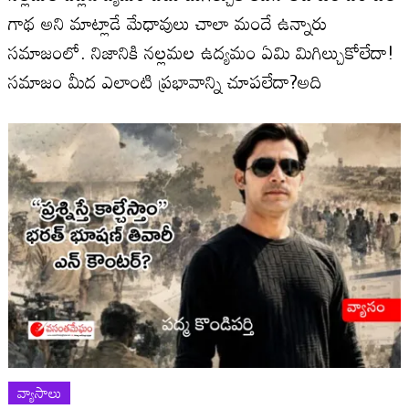
గాథ అని మాట్లాడే మేధావులు చాలా మందే ఉన్నారు
సమాజంలో. నిజానికి నల్లమల ఉద్యమం ఏమి మిగిల్చుకోలేదా!
సమాజం మీద ఎలాంటి ప్రభావాన్ని చూపలేదా?అది
వ్యాసాలు