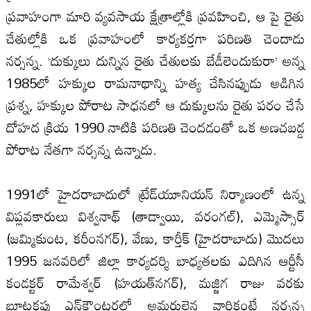
ప్రవాహంగా మారి వ్యవసాయ క్షేత్రాల్లోకి ప్రవహించి, ఆ పై రైతు
చేతుల్లోకి ఒక ప్రవాహంలో కార్యకర్తగా పరిణతి చెందాడు
నర్సన్న. ‘దుక్కులు దున్నిన రైతు చేతులకు బేడీలెందుకురా’ అన్న
1985లో హక్కుల రామనాథాన్ని హత్య చేసినప్పుడు అడిగిన
ప్రశ్న, హక్కుల పోరాట సాధనలో ఆ దుక్కులను రైతు పరం చేసే
దోహద క్రియ 1990 నాటికి పరిణతి చెందడంతో ఒక అణచబడ్డ
పోరాట నేతగా నర్సన్న ఉన్నాడు.
1991లో హైదరాబాదులో ట్రేడ్‌యూనియన్‌ నిర్మాణంలో ఉన్న
విప్లవకారులు విశ్వనాథ్‌ (తాడ్వాయి, వరంగల్‌), ఎమ్మెస్సార్‌
(జమ్మికుంట, కరీంనగర్‌), వేణు, కార్తీక్ (హైదరాబాదు) మొదలు
1995 జనవరిలో జిల్లా కార్యదర్శి బాధ్యతలకు ఎదిగిన ఆర్టీసీ
కండక్టర్‌ రామేశ్వర్ (హయత్‌నగర్‌), మజ్జిగ రాజు వరకు
బూటకపు ఎన్‌కౌంటర్లలో అమరులైన వారికంటే నర్సన్న