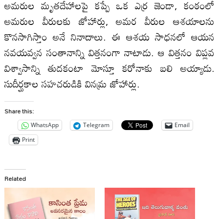
అమరుల మృతదేహాలపై కప్పే ఒక ఎర్ర జెండా, కంఠంలో
అమరుల వీరులకు జోహార్లు, అమర వీరుల ఆశయాలను
కొనసాగిస్తాం అనే నినాదాలు. ఈ ఆశయ సాధనలో ఆయన
నవయవ్వన సంతానాన్ని విత్తనంగా నాటాడు. ఆ విత్తనం విప్లవ
విశ్వాసాన్ని తుదకంటా మోస్తూ కరోనాకు బలి అయ్యాడు.
సుదీర్ఘకాల సహచరుడికి వినమ్ర జోహార్లు.
Share this:
WhatsApp
Telegram
Email
Print
Related