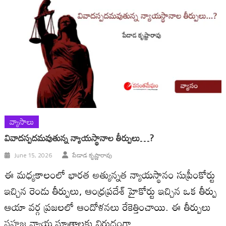
వ్యాసాలు
వివాదస్పదమవుతున్న న్యాయస్థానాల తీర్పులు…?
June 15, 2026
పేడాడ కృష్ణారావు
ఈ మధ్యకాలంలో భారత అత్యున్నత న్యాయస్థానం సుప్రీంకోర్టు
ఇచ్చిన రెండు తీర్పులు, ఆంధ్రప్రదేశ్ హైకోర్టు ఇచ్చిన ఒక తీర్పు
ఆయా వర్గ ప్రజలలో ఆందోళనలు రేకెత్తించాయి. ఈ తీర్పులు
సహజ న్యాయ సూత్రాలకు విరుద్ధంగా