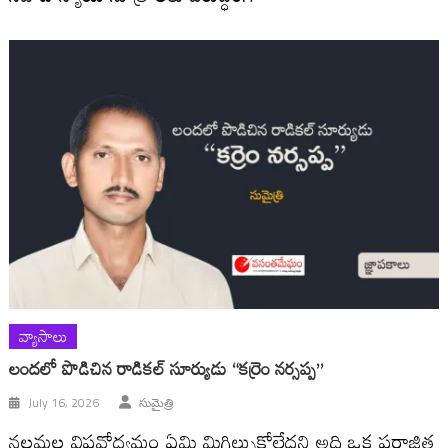
వ్యాసాలు
లందలో పొడిచిన రాడికల్ సూర్యుడు “కర్రెం నర్సప్ప”
July 16, 2026
సుమైత్రి
నల్లమల విప్లవోద్యమం ఏమి మిగిల్చుకోలేదని అది ఒక పరాజిత