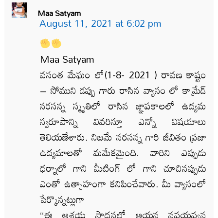
Maa Satyam
August 11, 2021 at 6:02 pm
Maa Satyam
వసంత మేఘం లో(1-8- 2021 ) రావణ కాష్టం
– సోముని డప్పు గారు రాసిన వ్యాసం లో కామ్రేడ్
నరసన్న స్మృతిలో రాసిన జ్ఞాపకాలలో ఉద్యమ
స్వరూపాన్ని వివరిస్తూ ఎన్నో విషయాలు
తెలియజేశారు. నిజమే నరసన్న గారి జీవితం ప్రజా
ఉద్యమాలతో మమేకమైంది. వారిని ఎప్పుడు
ధర్నాలో గాని మీటింగ్ లో గాని చూచినప్పుడు
ఎంతో ఉత్సాహంగా కనిపించేవారు. మీ వ్యాసంలో
పేర్కొన్నట్లుగా
“ఈ ఆశయ సాధనలో ఆయన నవయవ్వన