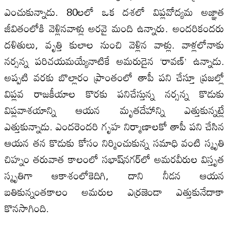
ఎంచుకున్నాడు. 80లలో ఒక దశలో విప్లవోద్యమ అజ్ఞాత
జీవితంలోకి వెళ్లినవాళ్లు అరవై మంది ఉన్నారు. అందరికందరు
దళితులు, వృత్తి కులాల నుంచి వెళ్లిన వాళ్లు. వాళ్లలోనాకు
నర్సన్న పరిచయమయ్యేనాటికే అమరుడైన ‘రావణ్‌’ ఉన్నాడు.
అప్పటి వరకు బొల్లారం ప్రాంతంలో తాపీ పని చేస్తూ ప్రజల్లో
విప్లవ రాజకీయాల కొరకు పనిచేస్తున్న నర్సన్న కొడుకు
విప్లవాశయాన్ని ఆయన మృతదేహాన్ని ఎత్తుకున్నట్లే
ఎత్తుకున్నాడు. ఎందరెందరి గృహ నిర్మాణాలకో తాపీ పని చేసిన
ఆయన తన కొడుకు కోసం నిర్మించుకున్న సమాధి వంటి స్మృతి
చిహ్నం తరువాత కాలంలో సభాష్‌నగర్‌లో అమరవీరుల విస్తృత
స్మృతిగా ఆకాశంలోకెదిగి, దాని నీడన ఆయన
బతికున్నంతకాలం అమరుల ఎర్రజెండా ఎత్తుకునేదాకా
కొనసాగింది.