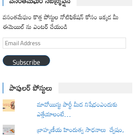
వసంతమేఘం సబ్‌స్క్రిప్షన్
వసంతమేఘం కొత్త పోస్టుల నోటిఫికేషన్ కోసం ఇక్కడ మీ
ఈమెయిల్ ను ఎంటర్ చేయండి
Email
Address
Subscribe
పాపులర్ పోస్టులు
మావోయిస్టు పార్టీ మీద నిషేధంఎందుకు
ఎత్తేయాలంటే…
బ్రాహ్మణీయ హిందుత్వ సాధనాలు ద్వేషం,