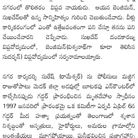
నగరంలో తొలితరం విప్లవ నాయకుడు. ఆయన బెంజిమన్‌,
సుఖదేవ్‌లతో ఉన్న సాన్నిహిత్యం గురించి చెబుతుండేవాడు. వీళ్లు
కార్మికరంగంలో ఎంతో ఉత్తేజవంతంగా పని చేస్తూ తనను పని
చేయించేవారని చెప్పేవాడు. సుఖదేవ్‌ దండకారణ్య
విప్లవోద్యమంలో, బెంజిమన్‌(విశ్వనాథ్‌గా కూడా తెలిసిన
సుదర్శన్‌) విప్లవోద్యమంలో సర్వనామాలయ్యారు.
నగర కార్యదర్శి సురేష్‌ (రామేశ్వర్‌) ను పోలీసులు మజ్జిగ
రాజుతోపాటు మెదక్‌ జిల్లా అడవుల్లో బూటకపు ఎన్‌కౌంటర్‌లో
కాల్చేసినప్పుడు గద్దర్‌ ప్రారంభించిన మృతదేహాల స్వాధీనం
1997 జనవరిలో ప్రారంభమై ఒక కమిటీగా ఏర్పడి ఏప్రిల్‌ 6న
గద్దర్‌ మీద హత్యా ప్రయత్నంతో తెలంగాణలో శ్మశాన
నిశ్శబ్దంతో ఆస్పత్రులు, హైకోర్టులు, అమరుల గ్రామాల్లోని
అంత్యక్రియలు మూగపోయాయి. ఘనీభవించిన ప్రజాగ్రహాన్ని