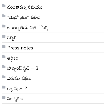
దండకారణ్య సమయం
“మెట్రో జైలు” కథలు
అంతర్జాతీయ చిత్ర సమీక్ష
గల్పిక
Press notes
ఆర్ధికం
హస్బెండ్ స్టిచ్ – 3
ఎరుకల కథలు
క్యా చల్రా .?
సంస్మరణ