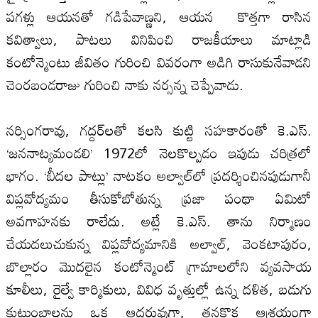
పగళ్లు ఆయనతో గడిపేవాణ్ణని, ఆయన కొత్తగా రాసిన
కవిత్వాలు, పాటలు వినిపించి రాజకీయాలు మాట్లాడి
కంటోన్మెంటు జీవితం గురించి వివరంగా అడిగి రాసుకునేవాడని
చెంరబండరాజు గురించి నాకు నర్సన్న చెప్పేవాడు.
నర్సింగరావు, గద్దర్‌లతో కలసి కుట్టి సహకారంతో కె.ఎస్‌.
‘జననాట్యమండలి’ 1972లో నెలకొల్పడం ఇపుడు చరిత్రలో
భాగం. ‘బీదల పాట్లు’ నాటకం అల్వాల్‌లో ప్రదర్శించినపుడుగానీ
విప్లవోద్యమం తీసుకోబోతున్న ప్రజా పంథా ఏమిటో
అవగాహనకు రాలేదు. అట్లే కె.ఎస్‌. తాను నిర్మాణం
చేయదలుచుకున్న విప్లవోద్యమానికి అల్వాల్‌, వెంకటాపురం,
బొల్లారం మొదలైన కంటోన్మెంట్‌ గ్రామాలలోని వ్యవసాయ
కూలీలు, రైల్వే కార్మికులు, వివిధ వృత్తుల్లో ఉన్న దళిత, బడుగు
కుటుంబాలను ఒక ఆదరువుగా, తనకొక ఆశ్రయంగా