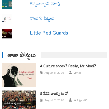
రెప్పవాల్చని చూపు
నాలుగు పిట్టలు
Little Red Guards
తాజా పోస్టులు
A Culture shock? Really, Mr Modi?
August 8, 2026
vimal
ద నేషన్ వాంట్స్ టు నో
August 7, 2026
ఎ కె ప్రభాకర్