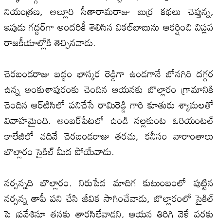
నియంత్రణ, అల్లూరి సీతారామరాజు బుర్ర కథలు చెప్తున్న,
ఇపుడు గద్దర్‌గా అందరికీ తెలిసిన విఠల్‌బాబును ఆకర్షించి విప్లవ
రాజకీయాల్లోకి తెచ్చినవాడు.
చెరబండరాజు బద్దం భాస్కర రెడ్డిగా ఉండగానే బోనగిరి దగ్గర
ఉన్న అంకుశాపురంకు చెందిన ఆయనకు బొల్లారం గ్రామానికి
చెందిన ఆర్‌టిసిలో పనిచేసే రామిరెడ్డి గారి కూతురు శ్యామలతో
వివాహమైంది. అంబర్‌పేటలో ఉండి నల్లకుంట ఓరియంటల్‌
కాలేజిలో చదివే చెరబండరాజు తరచు, కనీసం వారాంతాలు
బొల్లారం సైకిల్‌ మీద పోయేవాడు.
నర్సన్నది బొల్లారం. నిరుపేద మాదిగ కుటుంబంలో పుట్టిన
నర్సన్న తాపీ పని చేసి జీవిక సాగించేవాడు, బొల్లారంలో సైకిల్‌
పై ప్రవేశిస్తూ తనకు తారసిల్లేవాడని, ఆయన తిరిగి వెళ్లే వరకు