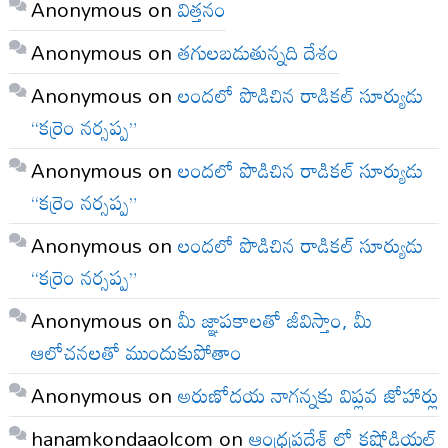
Anonymous
on
విత్తనం
Anonymous
on
తగులబడుతున్నది దేశం
Anonymous
on
లందలో పొడిచిన రాడికల్ సూర్యుడు
“కర్రెం నర్సప్ప”
Anonymous
on
లందలో పొడిచిన రాడికల్ సూర్యుడు
“కర్రెం నర్సప్ప”
Anonymous
on
లందలో పొడిచిన రాడికల్ సూర్యుడు
“కర్రెం నర్సప్ప”
Anonymous
on
మీ జ్ఞాపకాలతో జీవిస్తాం, మీ
ఆలోచనలతో ముందుకుపోతాం
Anonymous
on
అరుణోదయ నాగన్నకు విప్లవ జోహార్లు
hanamkondaaolcom
on
ఆంధ్రప్రదేశ్ లో కష్టోడియల్