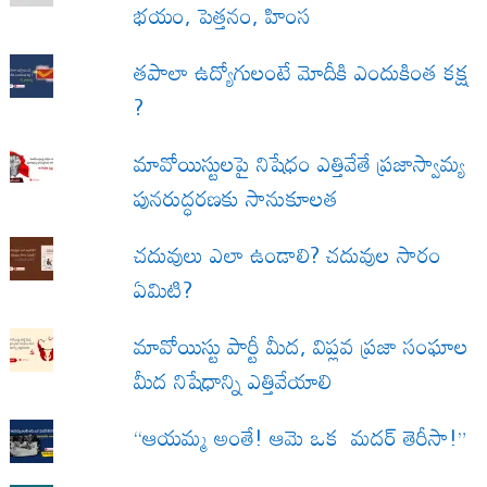
భయం, పెత్తనం, హింస
త‌పాలా ఉద్యోగులంటే మోదీకి ఎందుకింత కక్ష
?
మావోయిస్టులపై నిషేధం ఎత్తివేతే ప్రజాస్వామ్య
పునరుద్ధరణకు సానుకూలత
చదువులు ఎలా ఉండాలి? చదువుల సారం
ఏమిటి?
మావోయిస్టు పార్టీ మీద, విప్లవ ప్రజా సంఘాల
మీద నిషేధాన్ని ఎత్తివేయాలి
“ఆయమ్మ అంతే! ఆమె ఒక మదర్ తెరీసా!”