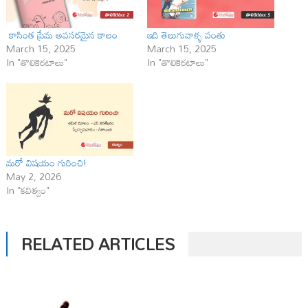
కాసింత ప్రేమ అవసరమైన కాలం
ఇది తెలుగువాళ్ళ వంతు
March 15, 2025
March 15, 2025
In "తొలికెరటాలు"
In "తొలికెరటాలు"
మరో విషయం గురించి!
May 2, 2026
In "కవిత్వం"
RELATED ARTICLES