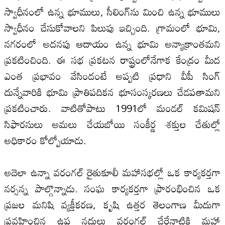
స్వాధీనంలో ఉన్న భూములు, సీలింగ్‌ను మించి ఉన్న భూములు
స్వాధీనం చేసుకోవాలని పిలుపు ఇచ్చింది. గ్రామంలో భూమి,
నగరంలో అదనపు ఆదాయం ఉన్న భూమి అన్యాక్రాంతమని
ప్రకటించింది. ఈ సభ ప్రకటన రాష్ట్రంలోనేగాక కేంద్రం మీద
ఎంత ప్రభావం వేసిందంటే అప్పటి ప్రధాని వీపీ సింగ్‌
దున్నేవారికి భూమి ప్రాతిపదికన భూసంస్కరణలు చేడపతామని
ప్రకటించారు. వాటితోపాటు 1991లో మండల్‌ కమిషన్‌
సిఫారసులు అమలు చేయబోయి సంకీర్ణ శక్తుల చేతుల్లో
అధికారం కోల్పోయాడు.
అదెలా ఉన్నా వరంగల్‌ రైతుకూలీ మహాసభల్లో ఒక కార్యకర్తగా
నర్సన్న పాల్గొన్నాడు. సంఘ కార్యకర్తగా ప్రారంభించిన ఒక
ప్రజల మనిషి వ్యక్తీకరణ, కృషి ఉత్తర తెలంగాణ మీదుగా
ప్రవహించిన ఉప నదులు వరంగల్‌ చేరేనాటికి మహా