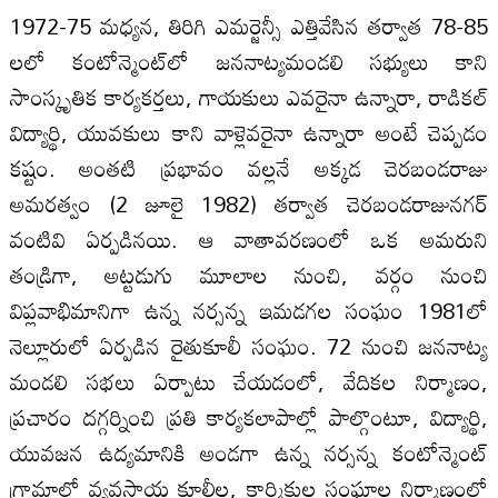
1972-75 మధ్యన, తిరిగి ఎమర్జెన్సీ ఎత్తివేసిన తర్వాత 78-85
లలో కంటోన్మెంట్‌లో జననాట్యమండలి సభ్యులు కాని
సాంస్కృతిక కార్యకర్తలు, గాయకులు ఎవరైనా ఉన్నారా, రాడికల్‌
విద్యార్థి, యువకులు కాని వాళ్లెవరైనా ఉన్నారా అంటే చెప్పడం
కష్టం. అంతటి ప్రభావం వల్లనే అక్కడ చెరబండరాజు
అమరత్వం (2 జూలై 1982) తర్వాత చెరబండరాజునగర్‌
వంటివి ఏర్పడినయి. ఆ వాతావరణంలో ఒక అమరుని
తండ్రిగా, అట్టడుగు మూలాల నుంచి, వర్గం నుంచి
విప్లవాభిమానిగా ఉన్న నర్సన్న ఇమడగల సంఘం 1981లో
నెల్లూరులో ఏర్పడిన రైతుకూలీ సంఘం. 72 నుంచి జననాట్య
మండలి సభలు ఏర్పాటు చేయడంలో, వేదికల నిర్మాణం,
ప్రచారం దగ్గర్నించి ప్రతి కార్యకలాపాల్లో పాల్గొంటూ, విద్యార్థి,
యువజన ఉద్యమానికి అండగా ఉన్న నర్సన్న కంటోన్మెంట్‌
గ్రామాల్లో వ్యవసాయ కూలీల, కార్మికుల సంఘాల నిర్మాణంలో