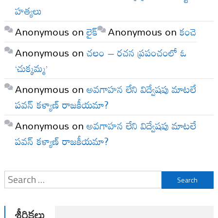
హత్యలు
Anonymous
on
లైక్
Anonymous
on
కంచె
Anonymous
on
చలం – రచన ప్రపంచంలో ఓ
‘చుక్కమ్మ’
Anonymous
on
అవగాహన లేని విద్వేషపు మాటలే
పవన్ కళ్యాణ్ రాజకీయమా?
Anonymous
on
అవగాహన లేని విద్వేషపు మాటలే
పవన్ కళ్యాణ్ రాజకీయమా?
Search
for:
శీర్షికలు