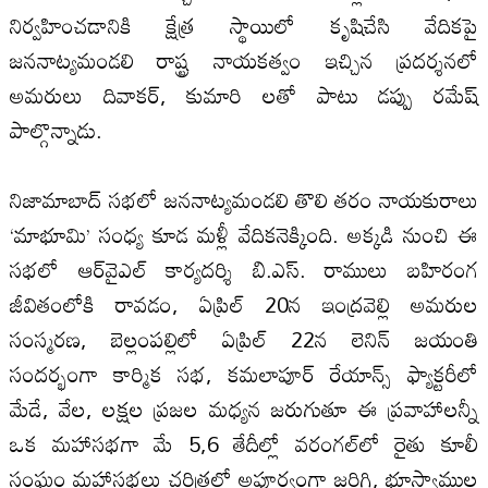
నిర్వహించడానికి క్షేత్ర స్థాయిలో కృషిచేసి వేదికపై
జననాట్యమండలి రాష్ట్ర నాయకత్వం ఇచ్చిన ప్రదర్శనలో
అమరులు దివాకర్‌, కుమారి లతో పాటు డప్పు రమేష్‌
పాల్గొన్నాడు.
నిజామాబాద్‌ సభలో జననాట్యమండలి తొలి తరం నాయకురాలు
‘మాభూమి’ సంధ్య కూడ మళ్లీ వేదికనెక్కింది. అక్కడి నుంచి ఈ
సభలో ఆర్‌వైఎల్‌ కార్యదర్శి బి.ఎస్‌. రాములు బహిరంగ
జీవితంలోకి రావడం, ఏప్రిల్‌ 20న ఇంద్రవెల్లి అమరుల
సంస్మరణ, బెల్లంపల్లిలో ఏప్రిల్‌ 22న లెనిన్‌ జయంతి
సందర్భంగా కార్మిక సభ, కమలాపూర్‌ రేయాన్స్‌ ఫ్యాక్టరీలో
మేడే, వేల, లక్షల ప్రజల మధ్యన జరుగుతూ ఈ ప్రవాహాలన్నీ
ఒక మహాసభగా మే 5,6 తేదీల్లో వరంగల్‌లో రైతు కూలీ
సంఘం మహాసభలు చరిత్రలో అపూర్వంగా జరిగి, భూస్వాముల