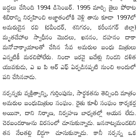
బద్దలు చేసింది 1994 డిసెంబర్‌. 1995 మార్చి జైలు పోరాట
శిబిరాన్ని నిర్వహించి అజ్ఞాతంలోకి వెళ్లి తాను కూడా 1997లో
అమరుడైన రవి (రవీందర్‌, శనిగరం, కరీంనగర్‌ జిల్లా)
మృతదేహాల స్వాధీనం మొదలు, ఖననం, దహనం దాకా
మనోవాక్కాయాలతో చేసిన సేవ అమరుల బంధు మిత్రులు
ఎన్నటికీ మరచిపోలేరు. నిండా ఇరవై ఐదేళ్లు నిండని దళిత
యువకుడు, ఎ ఐ పి ఆర్ ఎఫ్ ఏర్పడినప్పటి నుంచి అందులో
పని చేసినవాడు.
నర్సన్నకు వ్యక్తిత్వాన్ని, గుర్తింపును, సార్థకతను తెచ్చింది మాత్రం
అమరుల బంధుమిత్రుల సంఘం. రైతు కూలీ సంఘం కార్యకర్త
అయినా, దాని నిర్మాణ, నిర్వహణ బాధ్యతల్లో ఆయన లేడు.
చెరబండరాజును విరసంలో చూసుకున్నాడు. జననాట్యమండలిని
తన నేలతల్లి బిడ్డగా చూసుకున్నాడు. కానీ నర్సన్న ఒక