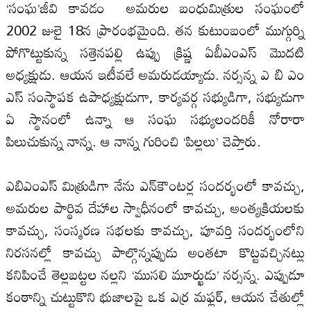
‘సంఘ’జీవి కావడం అమరుల బంధుమిత్రుల సంఘంలో
2002 జులై 18న ప్రారంభమైంది. తన కుటుంబంలో ముగ్గుర్ని
పోగొట్టుకున్న సత్తెనపల్లి ఉప్పు క్రిష్ణ ఏబీఎంఎస్‌ మొదటి
అధ్యక్షుడు. ఆయన ఇటీవలే అమరుడయ్యాడు. నర్సన్న ఎ బి ఎం
ఎస్ సంస్థాపక ఉపాధ్యక్షుడుగా, కార్యవర్గ సభ్యుడిగా, సభ్యుడుగా
ఏ స్థానంలో ఉన్నా ఆ సంఘ సభ్యులందరికీ నోరారా
పిలుచుకున్న నాన్న. ఆ నాన్న గురించి ‘పిల్లలు’ చెప్తారు.
ఎబిఎంఎస్‌ మిత్రుడిగా నేను ఎన్‌కౌంటర్ల సందర్భంలో కావచ్చు,
అమరుల పార్థివ దేహాల స్వాధీనంలో కావచ్చు, అంత్యక్రియలకు
కావచ్చు, సంస్మరణ సభలకు కావచ్చు, పూవర్తి సందర్భంలోని
నిరసనల్లో కావచ్చు పాల్గొన్నప్పుడు అంతటా కొట్టవచ్చినట్లు
కనిపించే తెల్లబట్టల నల్లని ‘ముసలి మూర్ఖుడు’ నర్సన్న. ఎప్పుడూ
కంఠాన్ని చుట్టుకొని భుజాలపై ఒక ఎర్ర మఫ్లర్‌, ఆయన చేతుల్లో