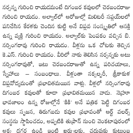
నర్సన్న గురించి రాయడమంటే దిగంబర కవులలో చెరబండరాజు
గురించి రాయడం. అల్వాల్‌లో ఆరోజుల్లో మిలిటరీ సప్లయ్‌లలో
పనిచేసిన కేరళకు చెందిన కుట్టి అనే విప్లవ సంస్కృతిలో ఆసక్తి
ఉన్న వ్యక్తి గురించి రాయడం. అల్వాల్‌కు పెంపకం వచ్చిన బి.
నర్సింగరావు గురించి రాయడం. వీళ్లను ఒక చోటకు తెచ్చిన
కె.ఎస్‌. గురించి రాయడం. వీరిలో నాకు తెలిసిన నర్సన్నకు అటు
నర్సింగరావుతో, ఇటు చెరబండరాజుతో ఉన్న పరిచయాలు,
స్నేహాలు – సంబంధాలు. వీళ్లంతా నక్సల్బరీ, శ్రీకాకుళ
విప్లవోద్యమంతో ప్రభావితమయిన వాళ్లు. వీళ్లలో నర్సింగరావు
దిగంబర కవులతో కూడా ప్రభావితమయిన వాడు. నెహ్రూ
భావజాలం ఉన్న రోజుల్లోనే ‘కికి’ అనే పత్రిక పెట్టి దిగంబర
కవులు సృజన, తిరుగబడు కవుల ప్రభావంతో ఆర్ట్‌ వలర్స్‌
సంస్థను స్థాపించడం, అప్పటికి తుప్రాన్‌ నుంచి వెంకటాపురంలో
అక్క దగ్గర ఉండి ఇంటి ఖర్చులకు, చదువుకు కుటుంబ