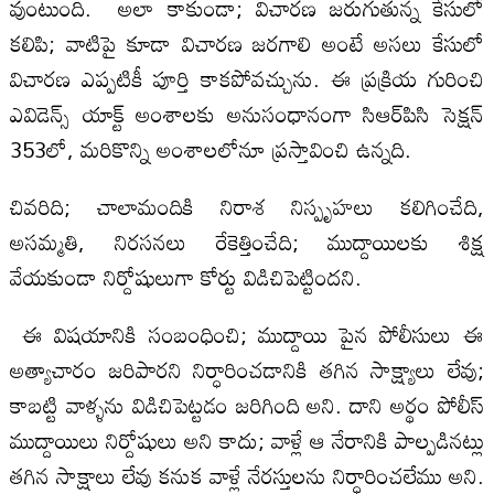
వుంటుంది. అలా కాకుండా; విచారణ జరుగుతున్న కేసులో
కలిపి; వాటిపై కూడా విచారణ జరగాలి అంటే అసలు కేసులో
విచారణ ఎప్పటికీ పూర్తి కాకపోవచ్చును. ఈ ప్రక్రియ గురించి
ఎవిడెన్స్ యాక్ట్‌ అంశాలకు అనుసంధానంగా సిఆర్‌పిసి సెక్షన్
353లో, మరికొన్ని అంశాలలోనూ ప్రస్తావించి ఉన్నది.
చివరిది; చాలామందికి నిరాశ నిస్పృహలు కలిగించేది,
అసమ్మతి, నిరసనలు రేకెత్తించేది; ముద్దాయిలకు శిక్ష
వేయకుండా నిర్దోషులుగా కోర్టు విడిచిపెట్టిందని.
ఈ విషయానికి సంబంధించి; ముద్దాయి పైన పోలీసులు ఈ
అత్యాచారం జరిపారని నిర్ధారించడానికి తగిన సాక్ష్యాలు లేవు;
కాబట్టి వాళ్ళను విడిచిపెట్టడం జరిగింది అని. దాని అర్థం పోలీస్
ముద్దాయిలు నిర్దోషులు అని కాదు; వాళ్లే ఆ నేరానికి పాల్పడినట్లు
తగిన సాక్షాలు లేవు కనుక వాళ్లే నేరస్తులను నిర్ధారించలేము అని.