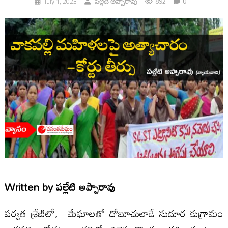
892
0
July 1, 2023
పల్లేటి అప్పారావు
Written by
పల్లేటి అప్పారావు
పర్వత శ్రేణిలో, మేఘాలతో దోబూచులాడే సుదూర కుగ్రామం