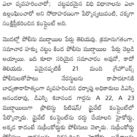
ఎలా వ్యవహరించారో; చట్టపరమైన విధి విధానాలను ఎలా
ఉల్లంఘించారో అని సోదాహరణంగా పేర్కొన్నటువంటి, చక్కగా
సంక్షిప్తీకరించిన కంప్లైంట్ అది.
మొదట్లో పోలీసు ముద్దాయిల పేర్లు తెలియవు. క్రమానుగతంగా,
సమాచార హక్కు చట్టం కింద పోలీసు ముద్దాయిల పేర్లు వెల్లడి
అయ్యాయి. ఇది కూడా సరియైన సమాచారం అవునో, కాదో
తెలియదు. ఏమైనప్పటికీ 21 మంది గ్రేహౌండ్స్
పోలీసులతోపాటు నేరస్థులను కాపాడటానికి
బాధ్యతారాహిత్యంగా వ్యవహరించిన ధర్యాప్తు అధికారులు డిఎస్పి
ఆనందరావు, డిఎస్పి శివానంద గార్లను A 22, A 23
ముద్దాయిలుగా ప్రొటెస్టు పిటిషన్/ ప్రైవేట్ కంప్లైంట్‌లో
పేర్కొన్నారు. ప్రైవేట్ కంప్లైంట్‌ను రద్దు చేయాలని హైకోర్టు,
అక్కడ కాదంటే సుప్రీంకోర్టుకు పోలీసులు వెళ్ళారు. సుప్రీంకోర్టు
పోలీసుల వాదనలను తిరస్కరించి, హైకోర్టు ఆదేశాలను