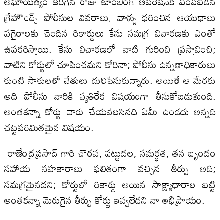
అఘాయిత్యం జరిగిన రోజు కూంబింగ్ ఆపరేషన్‌కి పంపబడిన
గ్రేహౌండ్స్ పోలీసుల వివరాలు, వాళ్ళు ధరించిన ఆయుధాలు
వగైరాలకు చెందిన రికార్డులు కేసు సమగ్ర విచారణకు ఎంతో
ఉపకరిస్తాయి. కేసు విచారణలో వాటి గురించి ప్రస్తావించి;
వాటిని కోర్టులో చూపించమని కోరినా; పోలీసు ఉన్నతాధికారులు
కుంటి సాకులతో చేతులు దులిపేసుకున్నారు. అయితే ఆ మేరకు
అది పోలీసు వారికి వ్యతిరేక విషయంగా తీసుకోబడుతుంది.
అంతకన్నా కోర్టు వారు చేయవలసినది ఏమీ ఉండదు అన్నది
చట్టపరిమితమైన విషయం.
రాజేంద్రప్రసాద్ గారి చొరవ, పట్టుదల, సమర్థత, తన బృందం
సహాయ సహకారాలు ఫలితంగా వచ్చిన తీర్పు అది;
సమగ్రమైనదని; కోర్టులో రికార్డు అయిన సాక్ష్యాధారాల బట్టి
అంతకన్నా మెరుగైన తీర్పు కోర్టు ఇవ్వలేదని నా అభిప్రాయం.