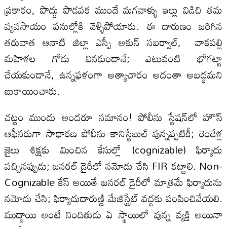
ప్రకారం, పొద్దు పొడవక ముందే మగవాళ్ళు ఇల్లు విడిచి తమ
వ్యవసాయం పనుల్లోకి వెళ్ళిపోయారు. ఈ దారుణం జరిగిన
తరువాత ఆనాటి జిల్లా ఎస్పీ అకున్ సబర్వాల్, వాకపల్లి
మహిళల గోడు వినకుండానే; ఎటువంటి భోగట్టా
చేయకుండానే, ఉన్నఫళంగా అత్యాచారం అదంతా అబద్ధమని
బుకాయించారు.
చట్టం ముందు అందరూ సమానం! పోలీసు స్టేషన్‌లో హౌస్
ఆఫీసరుగా సాధారణ పోలీసు కానిస్టేబుల్ వున్నప్పటికీ; రెండేళ్ల
జైలు శిక్షకు మించిన కేసుల్లో (cognizable) ఫిర్యాదు
వచ్చినప్పుడు; జనరల్ డైరీలో నమోదు చేసి FIR కట్టాలి. Non-
Cognizable కేస్ అయితే జనరల్ డైరీలో మాత్రమే ఫిర్యాదును
నమోదు చేసి; ఫిర్యాదుదారుణ్ణి మేజిస్ట్రేట్ వద్దకు పంపించివేయలి.
ముద్దాయి అంటే నిందితుడు ఏ స్థాయిలో వున్న వ్యక్తి అయినా