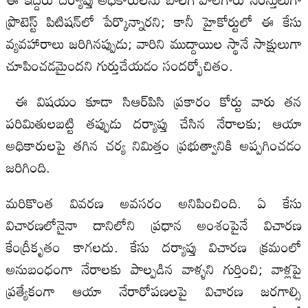
ప్రొటెస్ట్ పిటిషన్‌లో పేర్కొన్నారని; కానీ హైకోర్టులో ఈ కేసు
వ్యవహారాలు జరిగినప్పుడు; వారిని ముద్దాయిల స్థానే సాక్షులుగా
చూపించడమైందని గుర్తుచేయడం సందర్భోచితం.
ఈ విషయం కూడా సిఆర్‌పిసి ప్రకారం కోర్టు వారు తన
పరిమితులబట్టి తప్పుడు దర్యాప్తు చేసిన నేరాలకు; ఆయా
అధికారులపై తగిన చర్య నిమిత్తం ప్రభుత్వానికి అప్పగించడం
జరిగింది.
మరికొంత వివరణ అవసరం అనిపించింది. ఏ కేసు
విచారణలోనైనా దానిలోని ప్రధాన అంశంపైనే విచారణ
కేంద్రీకృతం కాగలదు. కేసు దర్యాప్తు విచారణ క్రమంలో
అనుబంధంగా నేరాలకు పాల్పడిన వాళ్ళని గుర్తించి; వాళ్లపై
ప్రత్యేకంగా ఆయా నేరారోపణలపై విచారణ జరగాల్సి