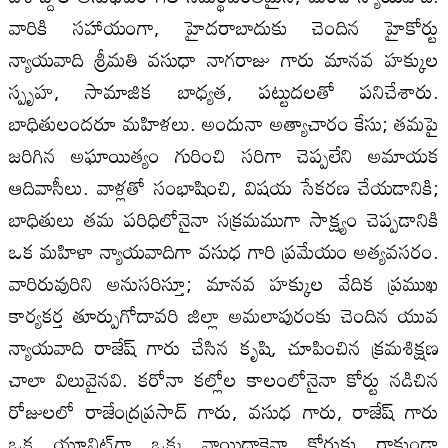
వారికి సహాయంగా, హైదరాబాదుకు చెందిన హైకోర్టు
న్యాయవాది శ్రీమతి వసుధా నాగరాజు గారు మానవ హక్కుల
స్పృహ, సామాజిక బాధ్యత, పట్టుదలతో పనిచేశారు.
బాధితులందరూ మహిళలు. అందునా అత్యాచారం కేసు; తమపై
జరిగిన అఘాయిత్యం గురించి సరిగా చెప్పలేని అమాయక
ఆదివాసీలు. వాళ్లతో సంభాషించి, విషయ సేకరణ చేయడానికి;
బాధితులు తమ పరిధిలోనైనా సక్రమముగా సాక్ష్యం చెప్పడానికి
ఒక మహిళా న్యాయవాదిగా వసుధ గారి ప్రమేయం అత్యవసరం.
వారిరువురిని అనుసరిస్తూ; మానవ హక్కుల వేదిక ప్రముఖ
కార్యకర్త తూర్పుగోదావరి జిల్లా అమలాపురంకు చెందిన యువ
న్యాయవాది రాజేష్ గారు చేసిన కృషి, చూపించిన క్రమశిక్షణ
చాలా విలువైనవి. కరోనా కల్లోల కాలంలోనైనా కోర్టు నడిచిన
రోజులలో రాజేంద్రప్రసాద్ గారు, వసుధ గారు, రాజేష్ గారు
ఒక యూనిట్‌గా ఒక్క వాయిదాకైనా కోర్టుకు రాకుండా