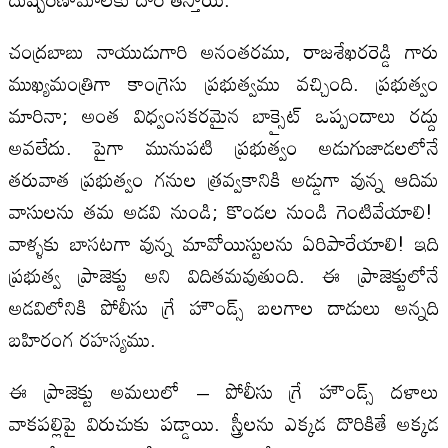
చంద్రబాబు నాయుడుగారి అనంతరము, రాజశేఖరరెడ్డి గారు
ముఖ్యమంత్రిగా కాంగ్రెసు ప్రభుత్వము వచ్చింది. ప్రభుత్వం
మారినా; అంత విధ్వంసకరమైన బాక్సైట్ ఒప్పందాలు రద్దు
అవలేదు. పైగా మునుపటి ప్రభుత్వం అడుగుజాడలలోనే
తరువాత ప్రభుత్వం గనుల త్రవ్వకానికి అడ్డుగా వున్న ఆదిమ
వాసులను తమ అడవి నుండి; కొండల నుండి గెంటివేయాలి!
వాళ్ళకు బాసటగా వున్న మావోయిస్టులను ఏరిపారేయాలి! ఇది
ప్రభుత్వ ప్రాజెక్టు అని విదితమవుతుంది. ఈ ప్రాజెక్టులోనే
అడవిలోనికి పోలీసు గ్రే హౌండ్స్ బలగాల దాడులు అన్నది
బహిరంగ రహస్యము.
ఈ ప్రాజెక్టు అమలులో – పోలీసు గ్రే హౌండ్స్ దళాలు
వాకపల్లిపై విరుచుకు పడ్డాయి. స్త్రీలను ఎక్కడ దొరికితే అక్కడ