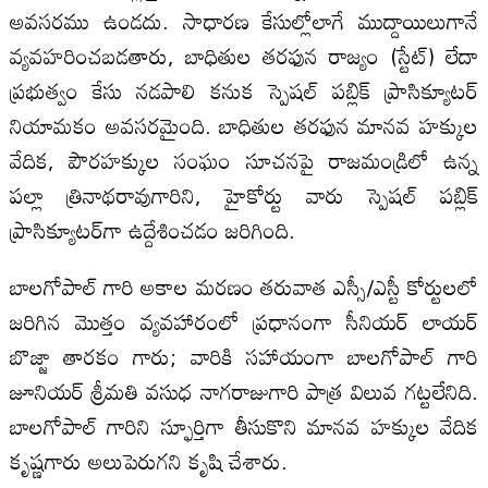
అవసరము ఉండదు. సాధారణ కేసుల్లోలాగే ముద్దాయిలుగానే
వ్యవహరించబడతారు, బాధితుల తరఫున రాజ్యం (స్టేట్) లేదా
ప్రభుత్వం కేసు నడపాలి కనుక స్పెషల్ పబ్లిక్ ప్రాసిక్యూటర్
నియామకం అవసరమైంది. బాధితుల తరఫున మానవ హక్కుల
వేదిక, పౌరహక్కుల సంఘం సూచనపై రాజమండ్రిలో ఉన్న
పల్లా త్రినాథరావుగారిని, హైకోర్టు వారు స్పెషల్ పబ్లిక్
ప్రాసిక్యూటర్‌గా ఉద్దేశించడం జరిగింది.
బాలగోపాల్ గారి అకాల మరణం తరువాత ఎస్సీ/ఎస్టీ కోర్టులలో
జరిగిన మొత్తం వ్యవహారంలో ప్రధానంగా సీనియర్ లాయర్
బొజ్జా తారకం గారు; వారికి సహాయంగా బాలగోపాల్ గారి
జూనియర్ శ్రీమతి వసుధ నాగరాజుగారి పాత్ర విలువ గట్టలేనిది.
బాలగోపాల్ గారిని స్ఫూర్తిగా తీసుకొని మానవ హక్కుల వేదిక
కృష్ణగారు అలుపెరుగని కృషి చేశారు.