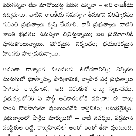
పేరుగన్నవా లేదా మావోయిస్టు పేరున ఉన్నవా – అవి రాజకీయ
ఉద్యమాలు; వాటిని రాజకీయ సమస్యగా తీసుకొని పరిష్కారము
గురించి ప్రభుత్వాలు కృషి చేయాలి. కానీ ప్రభుత్వాలు వాటిని
శాంతి భద్రతల సమస్యగా చిత్రిస్తున్నాయి; బల ప్రయోగానికి
పూనుకొంటున్నాయి. ఘోరమైన నిర్బంధం; భయంకరమైన
హింసకు పాల్పడుతున్నాయి.
అదంతా రాజ్యాంగ విలువలకు తిలోదకాలిచ్చి; ఎన్నికల
ముసుగులో భూస్వామ్య, పారిశ్రామిక, వ్యాపార వర్గ ప్రభుత్వాలు
సాగించే రాజ్యహింస; అది నిరంకుశ రాజ్య స్వభావము.
ప్రభుత్వంలోనికి ఏ పార్టీ అధికారంలోకి వచ్చినా; ఈ రాజ్య
హింస కొనసాగుతూ వుంటుందనేది వాస్తవికం; అనుభవైక్యం.
ప్రభుత్వాలలో పార్టీల మార్పులతో – వాటి నేపథ్యం, వర్తమాన
పరిస్థితుల బట్టి, రాజ్యహింసలో అంతో ఇంతో తేడా వుంటుంది.