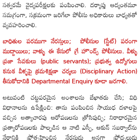
సత్వరమే వైద్యపరీక్షలకు పంపించాలి. దర్యాప్తు ఆద్యంతమూ
సమగ్రంగా, సక్రమంగా జరిగేలా పోలీసు అధికారులు బాధ్యతతో
వ్యవహరించాలి.
బాధితుల పరముగా నేరస్తులు; పోలీసుల (స్టేట్) పరంగా
ముద్దాయిలు; వాళ్ళు ఈ కేసులో గ్రే హౌండ్స్ పోలీసులు. వీళ్ళు
ప్రజా సేవకులు (public servants); ప్రభుత్వ ఉద్యోగులు
కనుక వీళ్ళపై క్రమశిక్షణా చర్యలు (Disciplinary Action)
తీసుకోడానికి Departmental Enquiry కూడా జరగాలి.
అటువంటి చట్టపరమైన అంశాలను బేఖాతరు చేసి; విధి
విధానాలను ఉపేక్షించి: తాను పంపించిన సాయుధ దళాలపై
వచ్చిన అత్యాచారపు ఆరోపణలను త్రోసిపుచ్చి; నిరాధారమైన
ప్రత్యారోపణలకు పాల్పడిన ఆ నాటి ఎస్పీ, ఆకున్ సబర్వాల్‌ను
నేరానికి ప్రోత్సహించిన నేరస్థుడు అనగా ప్రోద్బలుడు