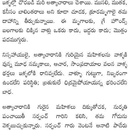
ఇళ్ళల్లో చొరబడి మరీ అత్యాచారాలు చేశాయి. ముసలి, ముతక,
కనీసం బాలింతరాలు అని కూడా చూడక, క్రూరమృగాలై తమ
దాహాన్ని తీర్చుకున్నాయి. ఈ మృగాలకు, గ్రే హౌండ్స్
బలగాలకు చిక్కిన వాళ్లు ఒకరు కాదు, ఇద్దరు కాదు; మొత్తం
పదముగ్గురు.
నిస్సహాయులై, అత్యాచారానికి గురియైన మహిళలను వాళ్ళకి
వున్న మూఢ నమ్మకాలు, ఆచార, సాంప్రదాయాల వలన వాళ్ళ
భర్తలు ఇళ్ళలోకి రానివ్వలేదు. వాళ్ళూ గుట్టుగా, నిబ్బరంగా
ఉండలేని పరిస్థితి; బ్రతుకులే ఛిద్రమైపోయాయన్న భరించలేని
బాధ.
అత్యాచారానికి గురైన మహిళలు దిక్కుతోచక, నుర్మతి
పంచాయితీ సర్పంచ్ గారిని కలిసి, తమ గోడును
వెళ్ళబుచ్చుకున్నారు. సర్పంచ్ గారు వెంటనే ఆనాటి పాడేరు