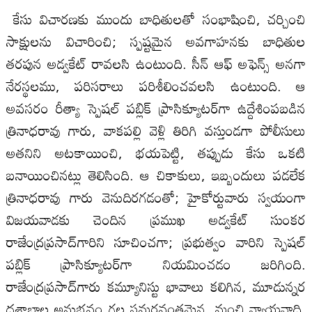
కేసు విచారణకు ముందు బాధితులతో సంభాషించి, చర్చించి
సాక్షులను విచారించి; స్పష్టమైన అవగాహనకు బాధితుల
తరపున అడ్వకేట్ రావలసి ఉంటుంది. సీన్ ఆఫ్ అఫెన్స్ అనగా
నేరస్థలము, పరిసరాలు పరిశీలించవలసి ఉంటుంది. ఆ
అవసరం రీత్యా స్పెషల్ పబ్లిక్ ప్రాసిక్యూటర్‌గా ఉద్దేశింపబడిన
త్రినాధరావు గారు, వాకపల్లి వెళ్లి తిరిగి వస్తుండగా పోలీసులు
అతనిని అటకాయించి, భయపెట్టి, తప్పుడు కేసు ఒకటి
బనాయించినట్లు తెలిసింది. ఆ చికాకులు, ఇబ్బందులు పడలేక
త్రినాధరావు గారు వెనుదిరగడంతో; హైకోర్టువారు స్వయంగా
విజయవాడకు చెందిన ప్రముఖ అడ్వకేట్ సుంకర
రాజేంద్రప్రసాద్‌గారిని సూచించగా; ప్రభుత్వం వారిని స్పెషల్
పబ్లిక్ ప్రాసిక్యూటర్‌గా నియమించడం జరిగింది.
రాజేంద్రప్రసాద్‌గారు కమ్యూనిస్టు భావాలు కలిగిన, మూడున్నర
దశాబ్దాల అనుభవం గల సమర్థవంతమైన, మంచి న్యాయవాది.