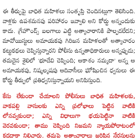
ఈ తీర్పుపై బాధిత మహిళలు సంతృప్తి చెందినట్లుగా తెలిసింది.
వాళ్లకు ఉపశమనపు పరిహారం ఇవ్వాలి అని కోర్టు అన్నందుకు
కాదు. గ్రేహౌండ్స్ బలగాలు ఎట్టి అత్యాచారానికి పాల్పడలేదని;
మావోయిస్టులు అమాయకపు గిరిజన మహిళలతో అత్యాచారం
కట్టుకథలు చెప్పిస్తున్నారని పోలీసు ఉన్నతాధికారులు అన్నప్పుడు;
తమదైన శైలిలో ‘భూదేవి చెప్పింది; ఆకాశం నమ్మదా’ అన్న ఆ
అమాయకపు, నిష్కల్మషపు ఆదివాసీలు ఘోషించిన ధ్వనులు ఈ
కోర్టు తీర్పులో ప్రతిధ్వనిస్తున్నాయని అనిపిస్తుంది.
కేసు లేకుండా చేయాలని పోలీసులు బాధిత మహిళలకు,
వాకపల్లి వాసులకు ఎన్ని ప్రలోభాలు పెట్టిన వాటికి
లోనవ్వకుండా; ఎన్ని విధాలుగా భయపెట్టినా వాటికి
వెరవకుండా; తాము చెప్పింది నిజమని న్యాయపోరాటంలో
కడదాకా నిలిచారు. తమపై అత్యాచారాలు జరిపిన నేరస్థులను