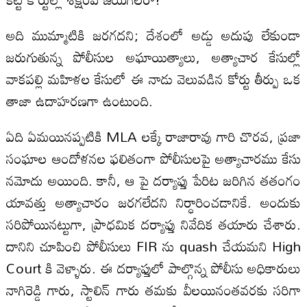
అది ముమ్మాటికి జరగదని; దేశంలో అడ్డు అదుపు లేకుండా
జరుగుతున్న పోలీసుల అఘాయిత్యాలు, అత్యాచార కేసుల్లో
వాకపల్లి మహిళల కేసులో ఈ నాడు వెలువడిన కోర్టు తీర్పు ఒక
తాజా ఉదాహరణగా ఉంటుంది.
ఏది ఏమయినప్పటికి MLA లక్కే రాజారావు గారి చొరవ, ప్రజా
సంఘాల ఆందోళనల ఫలితంగా పోలీసులపై అత్యాచారము కేసు
నమోదు అయింది. కానీ, ఆ పై దర్యాఫ్తు పేరిట జరిగిన తతంగం
యావత్తు అత్యాచారం జరగలేదని నిర్ధారించడానికే. అందుకు
సరిపోయినట్టుగా, ప్రాధమిక దర్యాఫ్తు నివేదిక తయారు చేశారు.
దానిని చూపించి పోలీసులు FIR ను quash చేయమని High
Court కి వెళ్ళారు. ఈ దర్యాఫ్తులో పాల్గొన్న పోలీసు అధికారులు
నాగిరెడ్డి గారు, స్టాలిన్ గారు తమకు వీలయినంతవరకు సరిగా