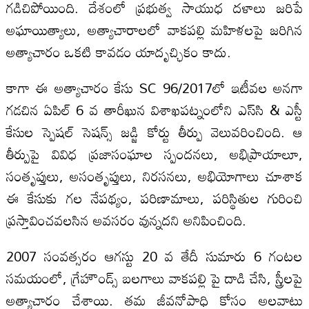
గడిచిపోయింది. దేశంలో ప్రభుత్వ సాయుధ దళాలు జరిపే
అఘాయిత్యాలు, అత్యాచారాలలో వాకపల్లి మహిళలపై జరిగిన
అత్యాచారం ఒకటి కావడం యాదృచ్ఛికం కాదు.
కాగా ఈ అత్యాచారం కేసు SC 96/2017లో ఇటీవల అనగా
గడచిన ఏపిల్ 6 వ తారీఖున విశాఖపట్నంలోని ఎస్‌సి & ఎస్టీ
కేసుల స్పెషల్ సెషన్స్ జడ్జి కోర్టు తీర్పు వెలువరించింది. ఆ
తీర్పుపై వివిధ ప్రజాసంఘాల స్పందనలు, అభిప్రాయాలూ,
సంతృప్తులు, అసంతృప్తులు, నిరసనలు, అభియోగాలు చూశాక
ఈ కేసుకు గల నేపథ్యం, పరిణామాలు, పరిస్థితుల గురించి
ప్రస్తావించవలసిన అవసరం వున్నదని అనిపించింది.
2007 సంవత్సరం ఆగస్టు 20 వ తేదీ సుమారు 6 గంటల
సమయంలో, గ్రేహౌండ్స్ బలగాలు వాకపల్లి పై దాడి చేసి, స్త్రీలపై
అత్యాచారం చేశాయి. తమ జీవనోపాధి కోసం అలవాటు