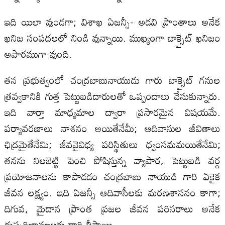
ఇది యిలా వుండగా; విశాఖ ఏజన్సీ- అడవి ప్రాంతాలు అనేక
ఖనిజ సంపదలలో నిండి వున్నాయి. ముఖ్యంగా బాక్సైట్ ఖనిజం
అపారముగా వుంది.
తన ప్రభుత్వంలో చంద్రబాబునాయుడు గారు బాక్సైట్ గనుల
త్రవ్వకానికి గుత్త పెట్టుబడిదారులతో ఒప్పందాలు చేసుకున్నారు.
ఇది వార్తా మాధ్యమాల ద్వారా ప్రసారమైన విషయమే.
పర్యావరణాలు నాశనం అయితేనేమీ; ఆదివాసుల జీవితాలు
ఛిద్రమైతేనేమి; జీవవైవిధ్య పరిస్థితులు ధ్వంసమమయితేనేమి;
తనను నిలబెట్టి పెంచి పోషిస్తున్న వ్యాపార, పెట్టుబడి వర్గ
ప్రయోజనాలను కాపాడడం చంద్రబాబు నాయుడి గారి ఏకైక
జీవన లక్ష్యం. ఇది ఏజన్సీ ఆదివాసీలకు మరణశాసనం కాగా;
దిగువ, మైదాన ప్రాంత ప్రజల జీవన పరిసరాలు అనేక
దుష్పరిణామాలకు దారి తీస్తాయి.