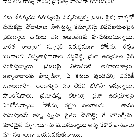
కానీ అది రాజ్య హింస; ప్రభుత్వ హింసగా గోచరిస్తుంది.
తమ జీవన్మరణ సమస్యలపై ఉద్యమిస్తున్న ప్రజల పైన; వాళ్ళతో
మమేకమై పోరాటాలు సాగిస్తున్న కమ్యూనిస్టు వి‌ప్లవకారులపైన
ప్రభుత్వాలు దాడులు చేసి అణచివేతకు పూనుకుంటున్నాయి.
భారత రాజ్యాంగ స్ఫూర్తికి విరుద్ధముగా పోలీసు, రక్షణ
బలగాలకు విస్తృతాధికారాలు కట్టబెట్టి, ప్రజా ఉద్యమాల పైకి
పంపిస్తున్నాయి. ప్రజలపై ఎటువంటి అఘాయిత్యాలు,
అత్యాచారాలకు పాల్పడినా; ఏ కేసులు వుండవని; ఎవరికీ
జవాబుదారీగా ఉండాల్సిన పని లేదని భరోసా ఇస్తున్నాయి;
పారితోషికాలు, ప్రమోషన్లు కల్పిస్తూ ప్రజా ఉద్యమాలపై
ఎగదోస్తున్నాయి. పోలీసు, రక్షణ బలగాలను – తాము
మనుషులమే అన్న స్పృహ సైతం పోగొట్టి; గ్రే హౌండ్స్‌‌ను
క్రూరమైన మృగాలుగాను మలుస్తున్నాయి అన్న కఠోర వాస్తవాలు
నగ్న సత్యాలుగా బయటపడుతున్నాయి.