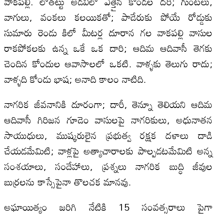
వాకపల్లి. లోతట్టు అడవిలో ఎత్తైన కొండల దరి; గుంటలు,
వాగులు, వంకలు కలయికతో; పాడేరుకు పోయే రోడ్డుకు
సుమారు రెండు కిలో మీటర్ల దూరాన గల వాకపల్లి వాసుల
రాకపోకలకు ఉన్న ఒకే ఒక దారి; ఆదిమ ఆదివాసీ తెగకు
చెందిన కోందుల ఆవాసాలలో ఒకటి. వాళ్ళకు తెలుగు రాదు;
వాళ్ళది కోండు భాష; అనాది కాలం నాటిది.
నాగరిక జీవనానికి దూరంగా; దారీ, తెన్నూ తెలియని ఆదిమ
ఆదివాసీ గిరిజన గూడెం వాసులపై నాగరికులు, అధునాతన
సాయుధులు, ముష్కరులైన ప్రభుత్వ రక్షక దళాలు దాడి
చేయడమేమిటి; వాళ్లపై అత్యాచారాలకు పాల్పడటమేమిటి అన్న
సంశయాలు, సందేహాలు, ప్రశ్నలు నాగరిక బుద్ధి జీవుల
బుర్రలను కాస్సేపైనా తొలచక మానవు.
అఘాయిత్యం జరిగి నేటికి 15 సంవత్సరాలు పైగా