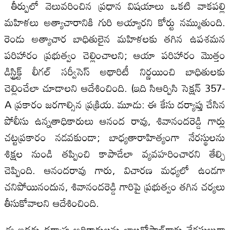
తీర్పులో వెలువరించిన ప్రధాన విషయాలు ఒకటి వాకపల్లి
మహిళలు అత్యాచారానికి గురి అయ్యారని కోర్టు నమ్ముతుంది.
రెండు అత్యాచార బాధితులైన మహిళలకు తగిన ఉపశమన
పరిహారం ప్రభుత్వం చెల్లించాలని; ఆయా పరిహారం మొత్తం
డిస్ట్రిక్ట్ లీగల్ సర్వీసెస్ అథారిటీ నిర్ణయించి బాధితులకు
చెల్లించేలా చూడాలని ఆదేశించింది. (ఇది సిఆర్పిసి సెక్షన్ 357-
A ప్రకారం జరగాల్సిన ప్రక్రియ. మూడు: ఈ కేసు దర్యాప్తు చేసిన
పోలీసు ఉన్నతాధికారులు ఆనంద రావు, శివానందరెడ్డి గార్లు
చట్టప్రకారం నడవకుండా; బాధ్యతారాహిత్యంగా నేరస్థులను
శిక్షల నుండి తప్పించి కాపాడేలా వ్యవహరించారని తేల్చి
చెప్పింది. ఆనందరావు గారు, విచారణ మధ్యలో ఉండగా
చనిపోయినందున, శివానందరెడ్డి గారిపై ప్రభుత్వం తగిన చర్యలు
తీసుకోవాలని ఆదేశించింది.
ఈ ఇద్దరు దర్యాప్తు అధికారులను బాలగోపాల్‌గారు నేరస్తులుగా