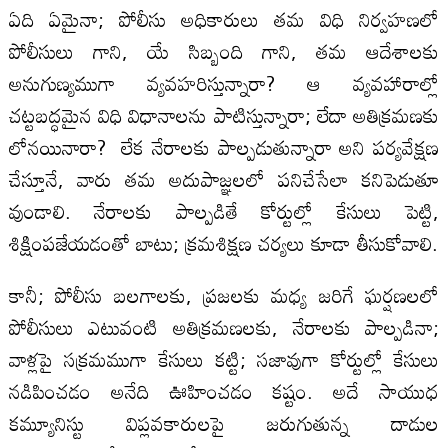
ఏది ఏమైనా; పోలీసు అధికారులు తమ విధి నిర్వహణలో
పోలీసులు గాని, యే సిబ్బంది గాని, తమ ఆదేశాలకు
అనుగుణ్యముగా వ్యవహరిస్తున్నారా? ఆ వ్యవహారాల్లో
చట్టబద్ధమైన విధి విధానాలను పాటిస్తున్నారా; లేదా అతిక్రమణకు
లోనయినారా? లేక నేరాలకు పాల్పడుతున్నారా అని పర్యవేక్షణ
చేస్తూనే, వారు తమ అదుపాజ్ఞలలో పనిచేసేలా కనిపెడుతూ
వుండాలి. నేరాలకు పాల్పడితే కోర్టుల్లో కేసులు పెట్టి,
శిక్షింపజేయడంతో బాటు; క్రమశిక్షణ చర్యలు కూడా తీసుకోవాలి.
కానీ; పోలీసు బలగాలకు, ప్రజలకు మధ్య జరిగే ఘర్షణలలో
పోలీసులు ఎటువంటి అతిక్రమణలకు, నేరాలకు పాల్పడినా;
వాళ్లపై సక్రమముగా కేసులు కట్టి; సజావుగా కోర్టుల్లో కేసులు
నడిపించడం అనేది ఊహించడం కష్టం. అదే సాయుధ
కమ్యూనిస్టు విప్లవకారులపై జరుగుతున్న దాడుల