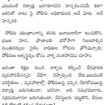
ఎటువంటి దర్యాప్తు జరగకూడదని హెచ్చరించడమే కదా!
ఇతనితో బాటు పై పోలీసు అధికారులది అదే మాట. అదే
హెచ్చరిక.
పోలీసు యంత్రాంగాన్ని తనకు జవాబుదారీగా ఉంచుకొని,
ప్రజల మాన, ప్రాణాలకు భరోసాగా నిలబడాల్సిన
మంత్రివర్యులు సైతం బాధితుల గోడును త్రోసిపుచ్చారు;
పోలీసుల ఆత్మస్థైర్యం కోసం వాళ్ళ వంతపాడడం చూసాం.
ఇదంతా శిక్షల నుంచి వాళ్ళను తప్పించే నేరపూరిత
వ్యవహారమేనన్నది వేరేగా చెప్పాల్సింది లేదు.ఇటువంటి
పరిస్థితులు , వ్యవహారాల్లో; పోలీసులపై వచ్చిన నేరారోపణలపై
దర్యాప్తు జరుగుతుందా; జరిగినా, అది సమగ్రముగాను,
సక్రమముగానూ జరుగుతుందా; నేరస్థులను పట్టుకొని, కేసులు
కట్టి కోర్టుల్లో శిక్షింప జేయగలరా?