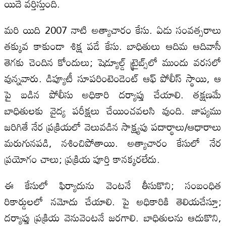
యిదే వర్తిస్తుంది.
మరి యిది 2007 నాటి అత్యాచారం కేసు. ఏడు సంవత్సరాలు
తక్కువ కాకుండా శిక్ష పడే కేసు. బాధితులు ఆదిమ ఆదివాసీ
తెగకు చెందిన కోందులు; షెడ్యూల్డ్ ట్రైబ్స్‌లో ముందు వరసలో
వున్నవారు. డిప్యూటీ సూపరింటెండెంట్ ఆఫ్ పోలీస్ స్థాయి, ఆ
పై బడిన పోలీసు అధికారి దర్యాప్తు చేయాలి. తక్షణమే
బాధితులకు వైద్య పరీక్షలు చేయించవలసి వుంది. జాప్యము
జరిగితే నేర ప్రక్రియలో వెలువడిన సాక్ష్యపు పదార్థాలు/ఆధారాలు
మరుగునపడి, నశించిపోతాయి. అత్యాచారం కేసులో నేర
ప్రయోగం చాలు; ప్రక్రియ పూర్తి కానక్కరలేదు.
ఈ కేసులో ఫిర్యాదును వెంటనే తీసుకొని; సంబంధిత
రికార్డులలో నమోదు చేయాలి. పై అధికారికి తెలియచేస్తూ;
దర్యాఫ్తు ప్రక్రియ వెనువెంటనే జరగాలి. బాధితులను ఆదుకొని,