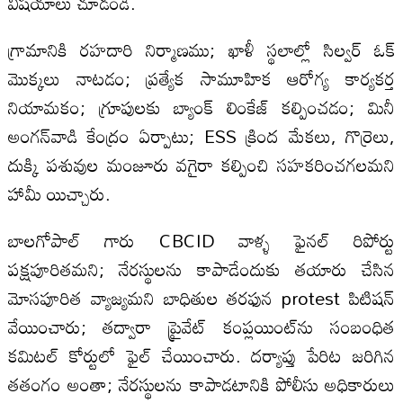
విషయాలు చూడండి.
గ్రామానికి రహదారి నిర్మాణము; ఖాళీ స్థలాల్లో సిల్వర్ ఓక్
మొక్కలు నాటడం; ప్రత్యేక సామూహిక ఆరోగ్య కార్యకర్త
నియామకం; గ్రూపులకు బ్యాంక్ లింకేజ్ కల్పించడం; మినీ
అంగన్‌వాడి కేంద్రం ఏర్పాటు; ESS క్రింద మేకలు, గొర్రెలు,
దుక్కి పశువుల మంజూరు వగైరా కల్పించి సహకరించగలమని
హామీ యిచ్చారు.
బాలగోపాల్ గారు CBCID వాళ్ళ ఫైనల్ రిపోర్టు
పక్షపూరితమని; నేరస్థులను కాపాడేందుకు తయారు చేసిన
మోసపూరిత వ్యాజ్యమని బాధితుల తరఫున protest పిటిషన్
వేయించారు; తద్వారా ప్రైవేట్ కంప్లయింట్‌ను సంబంధిత
కమిటల్ కోర్టులో ఫైల్ చేయించారు. దర్యాప్తు పేరిట జరిగిన
తతంగం అంతా; నేరస్థులను కాపాడటానికి పోలీసు అధికారులు