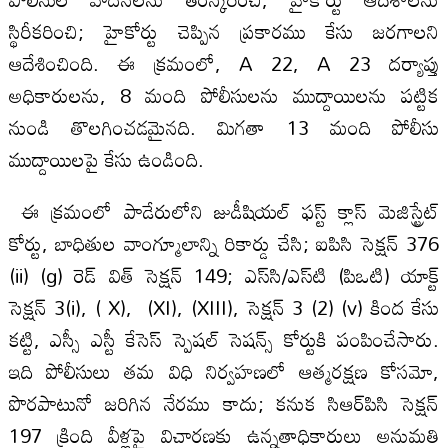
స్థిరీకరించి; హైకోర్టు చెప్పిన ప్రకారము కేసు జరగాలని
ఆదేశించింది. ఈ క్రమంలో, A 22, A 23 దర్యాప్తు
అధికారులను, 8 మంది పోలీసులను ముద్దాయిలను పట్టిక
నుండి తొలగించడమైనది. మిగతా 13 మంది పోలీసు
ముద్దాయిలపై కేసు ఉండింది.
ఈ క్రమంలో పాడేరులోని జుడీషియల్ ఫస్ట్ క్లాస్ మెజిస్ట్రేట్
కోర్టు, బాధితుల వాంగ్మూలాన్ని రికార్డు చేసి; ఐపిసి సెక్షన్ 376
(ii) (g) రెడ్ విత్ సెక్షన్ 149; ఎస్‌సి/ఎస్‌టి (పిఒటి) యాక్ట్
సెక్షన్ 3(i), ( X), (XI), (XIII), సెక్షన్ 3 (2) (v) కింద కేసు
కట్టి, ఎస్సీ ఎస్టీ కేసెస్ స్పెషల్ సెషన్స్ కోర్టుకి పంపించేసారు.
ఇది పోలీసులు తమ విధి నిర్వహణలో ఆత్మరక్షణ కోసమో,
పొరపాటునో జరిగిన నేరము కాదు; కనుక సిఆర్‌పిసి సెక్షన్
197 క్రింది వీళ్లపై విచారణకు ఉన్నతాధికారులు అనుమతి