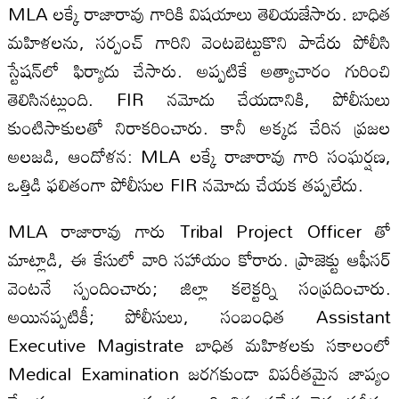
MLA లక్కే రాజారావు గారికి విషయాలు తెలియజేసారు. బాధిత
మహిళలను, సర్పంచ్ గారిని వెంటబెట్టుకొని పాడేరు పోలీసి
స్టేషన్‌లో ఫిర్యాదు చేసారు. అప్పటికే అత్యాచారం గురించి
తెలిసినట్లుంది. FIR నమోదు చేయడానికి, పోలీసులు
కుంటిసాకులతో నిరాకరించారు. కానీ అక్కడ చేరిన ప్రజల
అలజడి, ఆందోళన: MLA లక్కే రాజారావు గారి సంఘర్షణ,
ఒత్తిడి ఫలితంగా పోలీసుల FIR నమోదు చేయక తప్పలేదు.
MLA రాజారావు గారు Tribal Project Officer తో
మాట్లాడి, ఈ కేసులో వారి సహాయం కోరారు. ప్రాజెక్టు ఆఫీసర్
వెంటనే స్పందించారు; జిల్లా కలెక్టర్ని సంప్రదించారు.
అయినప్పటికీ; పోలీసులు, సంబంధిత Assistant
Executive Magistrate బాధిత మహిళలకు సకాలంలో
Medical Examination జరగకుండా విపరీతమైన జాప్యం