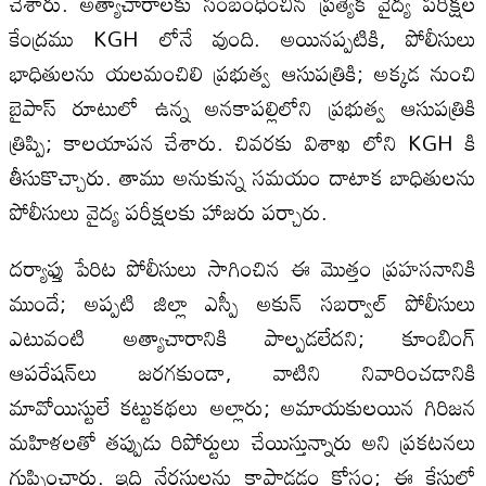
చేశారు. అత్యాచారాలకు సంబంధించిన ప్రత్యేక వైద్య పరీక్షల
కేంద్రము KGH లోనే వుంది. అయినప్పటికి, పోలీసులు
భాధితులను యలమంచిలి ప్రభుత్వ ఆసుపత్రికి; అక్కడ నుంచి
బైపాస్ రూటులో ఉన్న అనకాపల్లిలోని ప్రభుత్వ ఆసుపత్రికి
త్రిప్పి; కాలయాపన చేశారు. చివరకు విశాఖ లోని KGH కి
తీసుకొచ్చారు. తాము అనుకున్న సమయం దాటాక బాధితులను
పోలీసులు వైద్య పరీక్షలకు హాజరు పర్చారు.
దర్యాఫ్తు పేరిట పోలీసులు సాగించిన ఈ మొత్తం ప్రహసనానికి
ముందే; అప్పటి జిల్లా ఎస్పీ అకున్ సబర్వాల్ పోలీసులు
ఎటువంటి అత్యాచారానికి పాల్పడలేదని; కూంబింగ్
ఆపరేషన్‌లు జరగకుండా, వాటిని నివారించడానికి
మావోయిస్టులే కట్టుకథలు అల్లారు; అమాయకులయిన గిరిజన
మహిళలతో తప్పుడు రిపోర్టులు చేయిస్తున్నారు అని ప్రకటనలు
గుప్పించారు. ఇది నేరస్తులను కాపాడడం కోసం; ఈ కేసులో