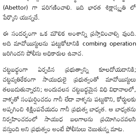
(Abettor) గా పరిగణించాలి. ఇది భారత శిక్షాస్మృతి లో
పేర్కొని యున్నదే.
ఈ సందర్భంగా ఒక మౌలిక అంశాన్ని ప్రస్తావించాల్సి వుంది.
అది మావోయిస్టులను పట్టుకోటానికి combing operation
జరిగిందని పోలీసు అధికారుల ఉవాచ.
చట్టబధ్ధంగా ఏర్పడిన ప్రభుత్వాన్ని కూలదోయడానికి;
చట్టవ్యతిరేకంగా సాయుధులై ప్రభుత్వంతో మావోయిస్టులు
తలబడుతున్నారని; అందువలన చట్టబధ్ధమైన విధి విధానాలలో,
వాళ్ళతో సంఘర్షించడం గానీ లేదా వాళ్ళను పట్టుకొని, కోర్టులకు
అప్పగించి శిక్షింపచేయడం గానీ ప్రభుత్వ బాధ్యత. ఆ బాధ్యతను
నిర్వహించడంలో సాయుధ బలగాలను ప్రయోగించవలసి
వస్తుంది అని ప్రభుత్వం అంటే పోలీసులు చెబుతున్న మాట.