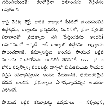
గురించియయితే; కలలోనైనా ఊహించడం వెర్రితనం
అవుతుంది.
కాస్త వెనక్కి వెళ్తే; భారత రాజ్యాంగ పీఠికలో పొందుపరచిన
ఉద్దేశ్యము, లక్ష్యాలను భ్రష్టుపరచి; వంచనతో, ప్రజా వ్యతిరేక
విధానాలతో ప్రభుత్వాలు పని చేస్తుండడము అందరికీ
అనుభవంలో ఉన్నదే. అదే రాజ్యాంగ ఉద్దేశము, లక్ష్యాలను
సాధించడానికి, కమ్యూనిస్టులు కొందరు సాయుధ విప్లవ
పంథాను ఎంచుకోవడం అందరికీ తెలిసినదే. కాగా, ప్రజల
కోసం సర్వస్వాన్ని వదిలిపెట్టి; వాళ్ళలో మమేకమయిన సాయుధ
విప్లవ కమ్యూనిస్టులను అంతం చేయడానికి, భయంకరమైన
దమన కాండను ప్రభుత్వాలు సాగిస్తున్నాయన్నది అందరూ
ఎరిగినదే.
సాయుధ విప్లవ కమ్యూనిస్టు ఉద్యమాలు – నక్సలైట్లన్న