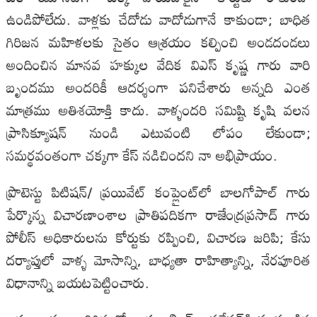
ఉండిపోలేదు. వాళ్లకు చేదోడు వాదోడుగానే కాకుండా; బాధిత
గిరిజన మహిళలకు సైతం ఆశ్రయం కల్పించి అండదండలు
అందించిన మానవ హక్కుల వేదిక విఎస్ కృష్ణ గారు వారి
బృందము అందరికీ ఆదర్శంగా పనిచేశారు అన్నది ఎంత
మాత్రము అతిశయోక్తి కాదు. వాళ్ళందరి సమిష్టి కృషి వలన
ప్రాసిక్యూషన్ నుండి ఎటువంటి లోపం లేకుండా;
సమర్థవంతంగా చక్కగా కేస్ నడిచిందని నా అభిప్రాయం.
ప్రొటెస్టు పిటిషన్/ ప్రయివేట్ కంప్లైంట్‌లో బాలగోపాల్ గారు
పేర్కొన్న విచారణాంశాల ప్రాతిపదికగా రాజేంద్రప్రసాద్ గారు
పోలీస్ అధికారులను కోర్టుకు రప్పించి, విచారణ జరిపి; కేసు
దర్యాప్తులో వాళ్ళ మోసాన్ని, బాధ్యతా రాహిత్యాన్ని, నేరపూరిత
విధానాన్ని బయటపెట్టించారు.