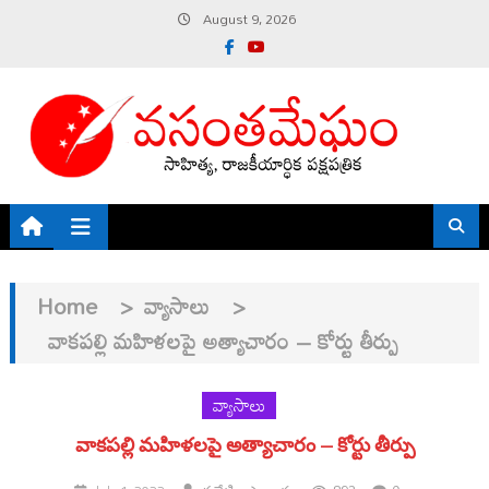
Skip
August 9, 2026
to
content
Home
>
వ్యాసాలు
>
వాకపల్లి మహిళలపై అత్యాచారం – కోర్టు తీర్పు
వ్యాసాలు
వాకపల్లి మహిళలపై అత్యాచారం – కోర్టు తీర్పు