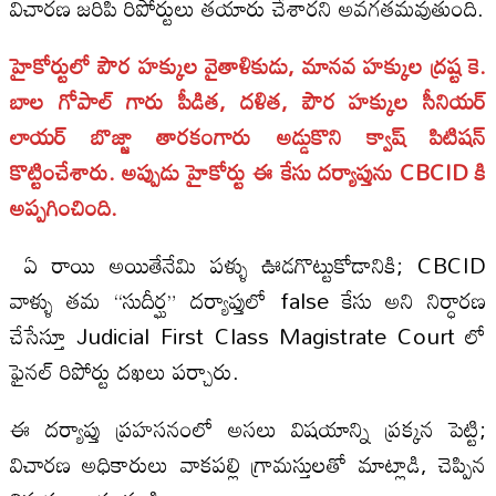
విచారణ జరిపి రిపోర్టులు తయారు చేశారని అవగతమవుతుంది.
హైకోర్టులో పౌర హక్కుల వైతాళికుడు, మానవ హక్కుల ద్రష్ట కె.
బాల గోపాల్ గారు పీడిత, దళిత, పౌర హక్కుల సీనియర్
లాయర్ బొజ్జా తారకంగారు అడ్డుకొని క్వాష్ పిటిషన్
కొట్టించేశారు. అప్పుడు హైకోర్టు ఈ కేసు దర్యాప్తును CBCID కి
అప్పగించింది.
ఏ రాయి అయితేనేమి పళ్ళు ఊడగొట్టుకోడానికి; CBCID
వాళ్ళు తమ “సుదీర్ఘ” దర్యాప్తులో false కేసు అని నిర్ధారణ
చేసేస్తూ Judicial First Class Magistrate Court లో
ఫైనల్ రిపోర్టు దఖలు పర్చారు.
ఈ దర్యాప్తు ప్రహసనంలో అసలు విషయాన్ని ప్రక్కన పెట్టి;
విచారణ అధికారులు వాకపల్లి గ్రామస్తులతో మాట్లాడి, చెప్పిన