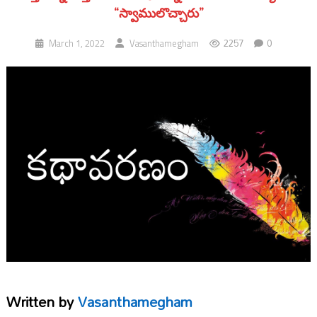
“స్వాములొచ్చారు”
2257
0
March 1, 2022
Vasanthamegham
Written by
Vasanthamegham