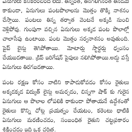
ఏనుగులు కనికరించింది లేదు. తిన్నంత, తినగలిగినంత తినడమే
కాకుండా, ఏనుగులు పంటపొలాలను మొత్తం తొక్కి నాశనం
చేస్తాయి. పంటలు తిన్న తర్వాత వెంటనే అక్కడి నుంచి
వెళ్లిపోవు. గుంపుగా వచ్చిన ఏనుగులు అక్కడ పంట పొలాల్లో
చాలాసేపు ఉంటాయి. పంట మొత్తం సర్వనాశనం అవుతుంది.
పైప్ లైన్లు తెగిపోతాయి. మోటార్లు స్టార్టర్లు ధ్వంసం
చేయబడతాయి. డ్రిప్ ఇరిగేషన్ పైపులు నలిగిపోతాయి.అడ్డు వస్తే
ఏనుగులు తిరగబడతాయి.
పంట రక్షణ కోసం వాటిని కాపాడుకోవడం కోసం రైతులు
అక్కడక్కడ విద్యుత్ లైన్లు అమర్చడం, చిన్నగా షాక్ కు గురైన
ఏనుగులు ఆ పొలాల లోపలికి రాకుండా పోతాయనే ఉద్దేశంతో
రైతులు కొన్ని చోట్ల ప్రయత్నం చేయటం, కరెంటు ధాటికి
ఏనుగులు మరణించడం, సంబంధిత రైతుని చట్టప్రకారం
శిక్షించడం ఇది ఒక చరిత్ర.