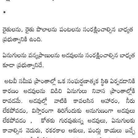
*
రైతులను, రైతు పొలాలను పంటలను సంరక్షించాల్సిన బాధ్యత
ప్రభుత్వానికి ఉంది.
ఏనుగులను వన్యప్రాణులను అడవులను సంరక్షించాల్సిన బాధ్యత
కూడా ప్రభుత్వానిదే.
అటవీ సమీప ప్రాంతాల్లో ఒక సంఘర్షణాత్మక స్థితి ఏర్పడడానికి
కారణం అడవులను విడిచి ఏనుగులు నివాస ప్రాంతాల్లోకి
రావడమే. అడవుల్లో వాటికి కావలసిన ఆహారం, నీరు
లేకపోవడం, విస్తారంగా తిరిగేందుకు అనుగుణంగా అడవులు
లేకపోవడం , కోతకు గురవుతున్న అడవులు, ఏనుగులకు
కావాల్సిన వెదురు, రకరకాల ఆకులు, పండ్లు కాయలు ఇచ్చే