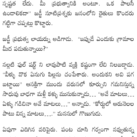
స్పష్టత లేదు. మీ ప్రభుత్వానికి అంటూ. ఒక పాలసీ
ఉండాలికదా” జడ్జీ సూటిప్రశ్నకు జనంలోని రైతులు కొందరు
గట్టిగా చప్పట్లు కొట్టారు.
జడ్జీ ప్రభుత్వ లాయర్ను అడిగాడు. “ఇప్పుడే ఎందుకు గ్రామాల
మీద పడుతున్నాయి?”
నల్లటి ఫుల్ షర్ట్ ని లావుపాటి వ్యక్తి కష్టంగా లేచి నిలబడ్డాడు.
“వీళ్ళు వొక ఏనుగు పిల్లను చంపేశారు. అందుకని అవి పగ
బట్టాయి” ఆసక్తిగా ముందు వరుసలో కూర్చుని గమనిస్తున్న
సాధువు బాధగా మళ్లీ కళ్ళు ముసుకున్నాడు… “అవే మాటలు…
ఏళ్ళు గడిచినా అవే మాటలు…” అన్నాడు. “కోర్టులో ఆరునెలల
పాటు విన్న మాటలు….” మనసులో గొణుగుడు.
ఏపుగా ఎదిగిన వరిపైరు. పంట చూసి గర్వంగా నవ్వుతున్న