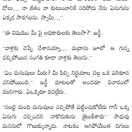
డోలు… నా జీతం నా కుటుంబానికే సరిపోదు నేను ఏనుగును
ఎక్కడ సాకగలను. స్వామీ…”.
“ఈ విషయం మీ పై అధికారులకు తెలుసా?” జడ్జీ.
“వాళ్లకు చెప్పే చేశానయ్యా… మద్రాసు జూలో ఆ గున్న
చచ్చిపోయిన సంగతి కూడా వాళ్లకు తెలుసు.”
“ఏం మనుషులు మీరు? మీ పిచ్చి నిర్ణయాల వల్ల ఒక పసికూన
చనిపోయింది.” జడ్జీ మాటలతో అందరూ విచారంలో
మునిగారు. ఏఒక్కరూ కదల్లేదు.
“నలభై మంది మనుషులు చచ్చిపోతే పట్టించుకోలేదు గానీ ఒక్క
ఏనుగు చచ్చిందని నాకొడుకును జైలుకేశారు” సాధువు
మనసులో గొణుక్కున్నాడు. నాటకం ఆగిపోయేంత దిగులు