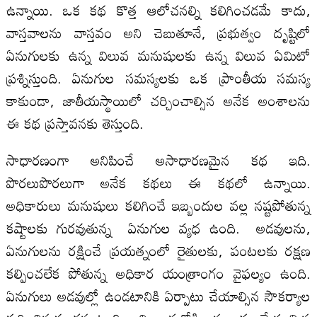
ఉన్నాయి. ఒక కథ కొత్త ఆలోచనల్ని కలిగించడమే కాదు,
వాస్తవాలను వాస్తవం అని చెబుతూనే, ప్రభుత్వం దృష్టిలో
ఏనుగులకు ఉన్న విలువ మనుషులకు ఉన్న విలువ ఏమిటో
ప్రశ్నిస్తుంది. ఏనుగుల సమస్యలకు ఒక ప్రాంతీయ సమస్య
కాకుండా, జాతీయస్థాయిలో చర్చించాల్సిన అనేక అంశాలను
ఈ కథ ప్రస్తావనకు తెస్తుంది.
సాధారణంగా అనిపించే అసాధారణమైన కథ ఇది.
పొరలుపొరలుగా అనేక కథలు ఈ కథలో ఉన్నాయి.
అధికారులు మనుషులు కలిగించే ఇబ్బందుల వల్ల నష్టపోతున్న
కష్టాలకు గురవుతున్న ఏనుగుల వ్యధ ఉంది. అడవులను,
ఏనుగులను రక్షించే ప్రయత్నంలో రైతులకు, పంటలకు రక్షణ
కల్పించలేక పోతున్న అధికార యంత్రాంగం వైఫల్యం ఉంది.
ఏనుగులు అడవుల్లో ఉండటానికి ఏర్పాటు చేయాల్సిన సౌకర్యాల