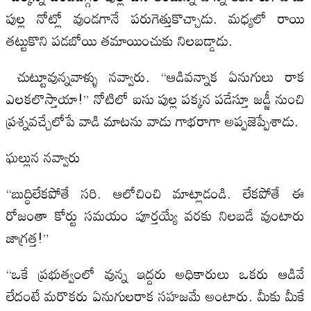
పుల్ల నోట్లో వుండగానే పరుగెత్తుకొచ్చాడు. మధ్యలో రాయి
తట్టుకొని పడబోయి తమాయించుకు నిలబడ్డాడు.
చుట్టూవున్నవాళ్ళు నవ్వారు. “ఆడివన్నాక ఏనుగులు రాక
ఎలకలొస్తాయా!” నోటిలో ఐసు పుల్ల పక్కన పడేస్తూ జడ్జీ నుంచి
ప్రశ్నవచ్చేలోపే వాడి మాటను వాడు గాభరాగా అప్పజెప్పేశాడు.
ఘల్లున నవ్వారు
“బుద్ధిలేకపోతే సరి. ఆలోచించి మాట్లాడండి. లేకపోతే ఈ
రోజంతా కోర్టు సమయం పూర్తయ్యే వరకు నిలబడే వుంటారు
జాగ్రత్త!”
“ఒకే ప్రభుత్వంలో వున్న ఇద్దరు అధికారులు ఒకరు ఆడివే
లేదంటే మరొకరు ఏనుగులరాక సహజమే అంటారు. మీకు మీకే