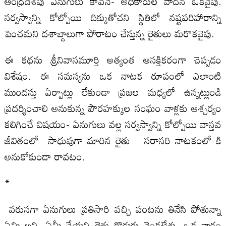
ఆంధ్రదేశపు ఏనుగులు కావనే- అధికారుల వాదన ఒకవైపు.
సర్వస్వాన్ని కోల్పోయి దిక్కుతోచని స్థితిలో నష్టపరిహారాన్ని
పెంచమని దశాబ్దాలుగా పోరాటం చేస్తున్న రైతులు మరొకవైపు.
ఈ కథను శ్రీనివాసమూర్తి అత్యంత ఆసక్తికరంగా చెప్పడం
విశేషం. ఈ సమస్యను ఒక నాటక రూపంలో ఎలాంటి
ముందస్తు ఏర్పాట్లు లేకుండా ప్రజల మధ్యలో ఉన్నట్లుండి
ప్రదర్శించాలి అనుకున్న పౌరహక్కుల సంఘం వాళ్లకు ఆశ్చర్యం
కలిగించే విషయం- ఏనుగులు వల్ల సర్వస్వాన్ని కోల్పోయి వాస్తవ
జీవితంలో సాధువుగా మారిన రైతు సరాసరి నాటకంలో కి
అనుకోకుండా రావటం.
*
వరుసగా ఏనుగులు ప్రతిసారి వచ్చి పంటను తినేసి పోతున్నా
ఏమి అని, ఏమీ చేయని రైతు కొడుకు వెంకటేశు. ఒక వారం