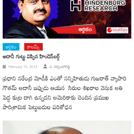
ఆర్ధికం
కాలమ్స్
అదానీ గుట్టు విప్పిన హిండెన్‌బర్గ్‌
February 15, 2023
ఎ. నర్సింహారెడ్డి
ప్రధాని నరేంద్ర మోడీకి ఎంతో సన్నిహితుడు గుజరాత్‌ వ్యాపారి
గౌతమ్‌ అదానీ ఇప్పుడు ఆయన సిరుల శిఖరాల వెనుక అతి
పెద్ద కుట్ర దాగి ఉన్నదని అమెరికాకు చెందిన ప్రముఖ
పారిశ్రామిక పెట్టుబడుల పరిశోధన