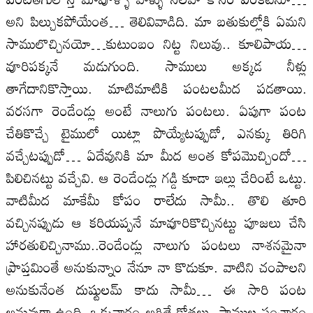
అని పిల్చుకపోయేంత… తెలివివాడిది. మా బతుకుల్లోకి ఏమని
సాములొచ్చినయో…కుటుంబం నిట్ట నిలువు.. కూలిపాయ…
వూరిపక్కనే మడుగుంది. సాములు అక్కడ నీళ్లు
తాగేదానికొస్తాయి. మాటిమాటికి పంటలమీద పడతాయి.
వరసగా రెండేండ్లు అంటే నాలుగు పంటలు. ఏపుగా పంట
చేతికొచ్చే టైములో యిట్లా పొయ్యేటప్పుడో, ఎనక్కు తిరిగి
వచ్చేటప్పుడో… ఏదేవునికి మా మీద అంత కోపమొచ్చిందో…
పిలిచినట్టు వచ్చేవి. ఆ రెండేండ్లు గడ్డి కూడా ఇల్లు చేరింటే ఒట్టు.
వాటిమీద మాకేమీ కోపం రాలేదు సామీ.. తొలి తూరి
వచ్చినప్పుడు ఆ కరియప్పనే మావూరికొచ్చినట్టు పూజలు చేసి
హారతులిచ్చినాము..రెండేండ్లు నాలుగు పంటలు నాశనమైనా
ప్రాప్తమింతే అనుకున్నాం నేనూ నా కొడుకూ. వాటిని చంపాలని
అనుకునేంత దుష్టులమ్ కాదు సామీ… ఈ సారి పంట
అనువుగా ఉంది. ఒక్కవారం అగితే కోతలు, సాముల సంచారం