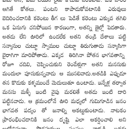
ఆగితే కోతలు. పంటని కాపాడుకోవటానికి ఎరువులు
బెదిరించడానికి కరెంటు తీగ లు పెడితే కరెంటు ఎక్కువ తగిలి
ఒక ఏనుగు చనిపోయిన కారణంగా, అతన్ని జైల్లో పెడతారు.
అతడు లేని ఊరిలో ఉండలేక అతని తండ్రి దేశాలు పట్టి
సన్యాసుల చుట్టూ స్వాముల చుట్టూ తిరుగుతాడు సన్యాసిగా
బైరాగిగా మారిపోతాడు. ఎక్కడ తిరిగినా పోతన భాగవతాన్ని
రోజూ చదివి, చెప్పించుకుని రెండేళ్లుగా అతని మనసుకు
మందులా పూసుకున్నవాడు ఆ ముసలివాడు.అతడికి ఎప్పుడూ
తన కొడుకు కళ్ళముందే మెదులుతూ ఉంటాడు. ఇన్నేళ్ల తర్వాత
మనసు మళ్ళీ ఇంటి వైపు మరలితే అతడు ఇంటి దారి
పట్టినవాడు. ఆ క్రమంలోనే ఊరి మధ్యలో గుమిగూడిన జనం
భాగవత పద్యం తో జనాల్ని ఆకట్టుకుంటాడు. నాటకం
ప్రారంభించడానికి జనం దృష్టి ఎలా ఆకర్షించాలి అని
ఆలోచిస్తున్నా పౌరహక్కుల సంఘం వాళ్ళకి ఇతడు