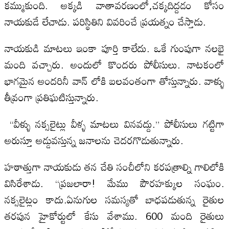
కమ్ముకుంది. అక్కడి వాతావరణంలో,చక్కదిద్దడం కోసం
నాయకుడే లేచాడు. పరిస్థితిని వివరించే ప్రయత్నం చేస్తాడు.
నాయకుడి మాటలు ఇంకా పూర్తి కాలేదు. ఒకే గుంపుగా నలభై
మంది వచ్చారు. అందులో కొందరు పోలీసులు. నాటకంలో
భాగమైన అందరినీ వాన్ లోకి బలవంతంగా తోస్తున్నారు. వాళ్ళు
తీవ్రంగా ప్రతిఘటిస్తున్నారు.
“వీళ్ళు నక్సలైట్లు వీళ్ళ మాటలు వినవద్దు.” పోలీసులు గట్టిగా
అరుస్తూ అడ్డువస్తున్న జనాలను చెదరగొడుతున్నారు.
హఠాత్తుగా నాయకుడు తన చేతి సంచీలోని కరపత్రాల్ని గాలిలోకి
విసిరేశాడు. “ప్రజలారా! మేము పౌరహక్కుల సంఘం.
నక్సలైట్లం కాదు.ఏనుగుల సమస్యతో బాధపడుతున్న రైతుల
తరపున హైకోర్టులో కేసు వేశాము. 600 మంది రైతులు