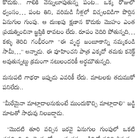
కొడుకు.. గాలికి వెన్నులూపుతున్న పంట.. ఒక్క రోజులో
ధ్వంసం… పంట తిని, వరిమడి నీళ్లలో విచ్చలవిడిగా పొర్లిన
ఏనుగుల గుంపు. ఆ దుఃఖపు క్షణాన కొడుకు మొహం ఎంత
ప్రయత్నించినా జ్ఞప్తికి రావటం లేదు. రూపం చెదిరి పోతున్నది…
కళ్ళు తెరిచి గంభీరంగా “ఈ వృద్ధ జంబూకాన్ని నమ్మకండి
సామీ…” అన్నాడు. ఈ వూహించని పాత్ర ఎక్కడో తమకు కనెక్ట్
అవుతున్నట్టు క్రమంగా నటులందరికీ అర్థమౌతున్నది.
మనుపటి గాభరా ఇప్పుడు ఎవరికీ లేదు. మాటలకు తడుముకో
పనిలేదు..
“మీరేమైనా మాట్లాడాలనుకుంటే ముందుకొచ్చి మాట్లాడాలి” జడ్జి
మాటతో సాధువు నిలబడ్డాడు.
“మొదటి తూరి వచ్చిన ఇరవై ఏనుగుల గుంపులో ఒకటి