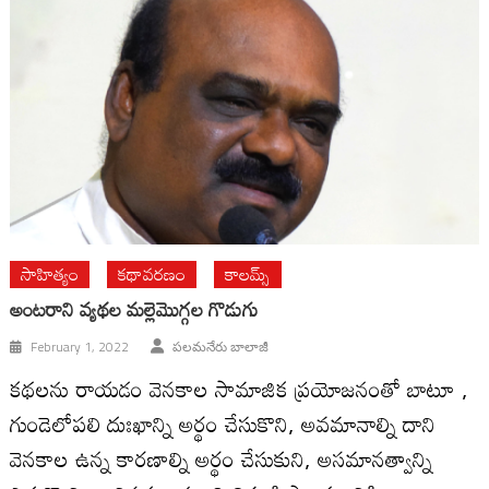
సాహిత్యం
కథావరణం
కాలమ్స్
అంట‌రాని వ్య‌థ‌ల మ‌ల్లెమొగ్గ‌ల గొడుగు
February 1, 2022
పలమనేరు బాలాజీ
కథలను రాయడం వెనకాల సామాజిక ప్రయోజనంతో బాటూ ,
గుండెలోపలి దుఃఖాన్ని అర్థం చేసుకొని, అవమానాల్ని దాని
వెనకాల ఉన్న కారణాల్ని అర్థం చేసుకుని, అసమానత్వాన్ని