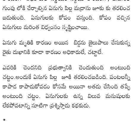
గుంపు లోకి చేర్చాల్సిన ఏనుగు పిల్ల మద్రాసు జూకు కు తరలించ
బడుతుంది. ఏనుగులకు కోపం వస్తుంది. కోపం వచ్చిన
ఏనుగులు మరింత విధ్వంసం సృష్టించాయి.
ఏనుగు మృతికి కారణం అయిన బిడ్డను జైలుపాలు చేసుకున్న
రైతు దుఖానికి కూడా కారణం అధికారులే, చట్టాలే.
ఎవరికి చెందనిది ప్రభుత్వానికి చెందుతుంది అంటుంది
చట్టం.అందుకే ఏనుగు పిల్ల జూకి తరలించబడింది. పంటలన్నీ
కాపాడ కాపాడుకోవడం కోసమే అయినా అతడు చేసింది తప్పే
అంటుంది చట్టం. ఏనుగులకు ఉన్న విలువ మనుషులకు
లేకపోవటాన్ని సూటిగా ప్రశ్నిస్తాడు కథకుడు.
*