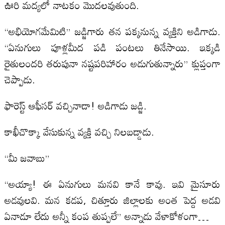
ఊరి మద్యలో నాటకం మొదలవుతుంది.
“అభియోగమేమిటి” జడ్జిగారు తన పక్కనున్న వ్యక్తిని అడిగాడు.
“ఏనుగులు పూళ్లమీద పడి పంటలు తినేసాయి. ఇక్కడి
రైతులందరి తరుపునా నష్టపరిహారం అడుగుతున్నారు” క్లుప్తంగా
చెప్పాడు.
ఫారెస్ట్ ఆఫీసర్ వచ్చినాడా! అడిగాడు జడ్జి.
కాఖీచొక్కా వేసుకున్న వ్యక్తి వచ్చి నిలబడ్డాడు.
“మీ జవాబు”
“అయ్యా! ఈ ఏనుగులు మనవి కానే కావు. ఇవి మైసూరు
అడవులవి. మన కడప, చిత్తూరు జిల్లాలకు అంత పెద్ద అడవి
ఏనాడూ లేదు అన్నీ కంప తుప్పలే” అన్నాడు వేళాకోళంగా…