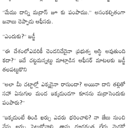
“మేము దాన్ని మద్రాస్ జూ కు పంపాము.” అసంకల్పితంగా
జవాబు చెప్పాడు ఆఫీసరు.
“ఎందుకు?” జడ్జీ
“ఈ దేశంలోఎవరికీ చెందనిదేదైనా ప్రభుత్వ ఆస్థి అవుతుంది
కదా?” ఇదే చట్టమన్నట్టు మాట్లాడిన ఆఫీసర్ మాటలకు జడ్జీ
తలపట్టుకొని
“అలా మీ చట్టాల్లో ఎక్కడైనా రాసుందా? అయినా దాని తల్లితో
సహా ఏనుగుల మంద ఇక్కడుండగా కూనను మద్రాసెందుకు
పంపారు?”
“ఇక్కడుంటే తిండి ఖర్చు ఎవరు భరించాలి? నా జేబు నుంచి
నేను ఖర్చు పెట్టుకోవాలి. తాను దూరకంత లేదు మెడకో