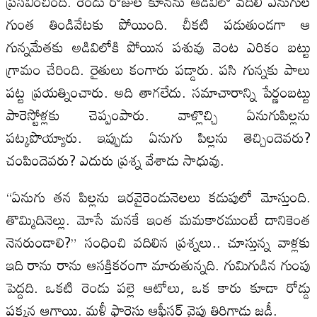
ప్రసవించింది. రెండు రోజుల కూనను ఆడివిలో వదిలి ఏనుగుల
గుంత తిండివేటకు పోయింది. చీకటి పడుతుండగా ఆ
గున్నమేతకు అడివిలోకి పోయిన పశువు వెంట ఎరికం బట్టు
గ్రామం చేరింది. రైతులు కంగారు పడ్డారు. పసి గున్నకు పాలు
పట్ట ప్రయత్నించారు. అది తాగలేదు. సమాచారాన్ని పేర్ణంబట్టు
పారెస్టోళ్లకు చెప్పంపారు. వాళ్లొచ్చి ఏనుగుపిల్లను
పట్కపొయ్యారు. ఇప్పుడు ఏనుగు పిల్లను తెచ్చిందెవరు?
చంపిందెవరు? ఎదురు ప్రశ్న వేశాడు సాధువు.
“ఏనుగు తన పిల్లను ఇరవైరెండునెలలు కడుపులో మోస్తుంది.
తొమ్మిదినెల్లు. మోసే మనకే ఇంత మమకారముంటే దానికెంత
నెనరుండాలి?” సంధించి వదిలిన ప్రశ్నలు.. చూస్తున్న వాళ్లకు
ఇది రాను రాను ఆసక్తికరంగా మారుతున్నది. గుమిగుడిన గుంపు
పెద్దది. ఒకటి రెండు పల్లె ఆటోలు, ఒక కారు కూడా రోడ్డు
పక్కన ఆగాయి. మళ్లీ ఫారెస్టు ఆఫీసర్ వైపు తిరిగాడు జడ్జీ.