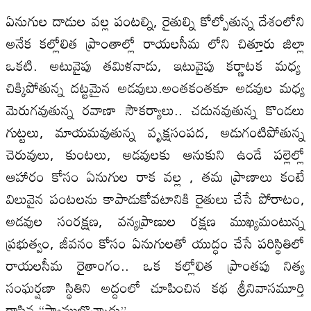
ఏనుగుల దాడుల వల్ల పంటల్ని, రైతుల్ని కోల్పోతున్న దేశంలోని
అనేక కల్లోలిత ప్రాంతాల్లో రాయలసీమ లోని చిత్తూరు జిల్లా
ఒకటి. అటువైపు తమిళనాడు, ఇటువైపు కర్ణాటక మధ్య
చిక్కిపోతున్న దట్టమైన అడవులు.అంతకంతకూ అడవుల మధ్య
మెరుగవుతున్న రవాణా సౌకర్యాలు.. చదునవుతున్న కొండలు
గుట్టలు, మాయమవుతున్న వృక్షసంపద, అడుగంటిపోతున్న
చెరువులు, కుంటలు, అడవులకు ఆనుకుని ఉండే పల్లెల్లో
ఆహారం కోసం ఏనుగుల రాక వల్ల , తమ ప్రాణాలు కంటే
విలువైన పంటలను కాపాడుకోవటానికి రైతులు చేసే పోరాటం,
అడవుల సంరక్షణ, వన్యప్రాణుల రక్షణ ముఖ్యమంటున్న
ప్రభుత్వం, జీవనం కోసం ఏనుగులతో యుద్ధం చేసే పరిస్థితిలో
రాయలసీమ రైతాంగం.. ఒక కల్లోలిత ప్రాంతపు నిత్య
సంఘర్షణా స్థితిని అద్దంలో చూపించిన కథ శ్రీనివాసమూర్తి
రాసిన “స్వాములొచ్చారు”.