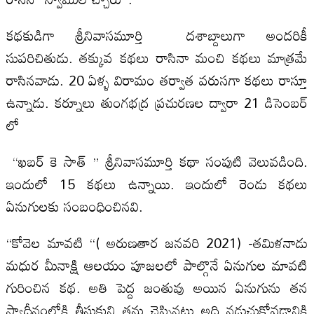
కథకుడిగా శ్రీనివాసమూర్తి దశాబ్దాలుగా అందరికీ
సుపరిచితుడు. తక్కువ కథలు రాసినా మంచి కథలు మాత్రమే
రాసినవాడు. 20 ఏళ్ళ విరామం తర్వాత వరుసగా కథలు రాస్తూ
ఉన్నాడు. కర్నూలు తుంగభద్ర ప్రచురణల ద్వారా 21 డిసెంబర్
లో
“ఖబర్ కె సాత్ ” శ్రీనివాసమూర్తి కథా సంపుటి వెలువడింది.
ఇందులో 15 కథలు ఉన్నాయి. ఇందులో రెండు కథలు
ఏనుగులకు సంబంధించినవి.
“కోవెల మావటి “( అరుణతార జనవరి 2021) -తమిళనాడు
మధుర మీనాక్షి ఆలయం పూజలలో పాల్గొనే ఏనుగుల మావటి
గురించిన కథ. అతి పెద్ద జంతువు అయిన ఏనుగును తన
స్వాధీనంలోకి తీసుకుని తను చెప్పినట్లు అది నడుచుకోవడానికి