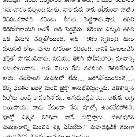
సమాచారం వచ్చింది మాకు. నాకొడుకు నాకు తెలీకుండా వాటిని
బెదిరించడానికి కరెంటు తీగలు పెట్టినాడు.షాకు తగిలి
బెదిరిపోతాయని అంతే. అది పెద్దవైరు. కరెంటు ఎక్కువ తగిలి
ఒక ఏనుగు చచ్చిపోయింది. అది 1989 స్వతంత్ర దినం
మరుసటి రోజు. వూరు ఊరంతా కదిలింది. దానికి పూజలుచేసి
భక్తితో సాగనంపినారు. విషయం తెలిసి పోలీసులొచ్చి మావాన్ని
పట్కపొయినారు. ఆరు నెలలు కేసు నడిచింది. తెలిసిచేసింది
కాదు. చంపాలనీ మనసులో లేదు… జరిగిపోయిందంతే….
కర్మ ఫలితం ఐదేళ్ల నుంచీ జైల్లో అనుభవిస్తున్నాడు. చేతికొచ్చిన
పిల్లోడు పెండ్లి కావలసినోడు.. అగుడుబట్టిపాయ.. బతుకు బుగ్గి
అయిపాయ. వాడు లేకుండా నేను వూళ్ళో ఉండలేకపోతిని.
వూర్లో ఎక్కడ తిరిగినా వాడే గుర్తొస్తాడు. మానవుడికి
మమకారాన్ని మించిన శిక్ష ఏమీలేదు.” మహాదేవుడికి నేరుగా
ఆత్మనివేదన చేసుకుంటున్నట్టు ఆ మాటలు.