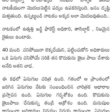
నాటకీయంగా మొదలుపెట్టిన పద్యం ఉపకరిస్తుంది. జనం దృష్టి
మళ్లుతుంది. ఉన్నట్టుండి నాటకం అక్కడ అలా మొదలవుతుంది..
నాటకంలో ఉత్తుత్తి జడ్జి ఫారెస్ట్ అధికారి, తాసిల్దార్ , నిజమైన
రైతులు ఉంటారు.
40 మంది చనిపోయినా లెక్కచేయని, పట్టించుకోని అధికారులు
ఒక ఏనుగు చనిపోయే సరికి తన కొడుకును జైలు పాలు చేశారు
అనేది అతని బాధ.
ఈ కథలో ఏనుగుల చరిత్ర ఉంది. గతంలో ఆ ప్రాంతంలో
జరిగిన ఏనుగుల వేటకు సంబంధించిన చారిత్రక ఆధారాల
ప్రస్తావన ఉంది. ఏనుగుల గర్భశోకం ఉంది. కొడుకును
జైలుపాలు చేసుకున్న తండ్రి ఆక్రోశం ఉంది. మనుషుల
కారణంగా అధికారుల నిర్ణయం నిర్దయ కారణంగా, ఏనుగుల