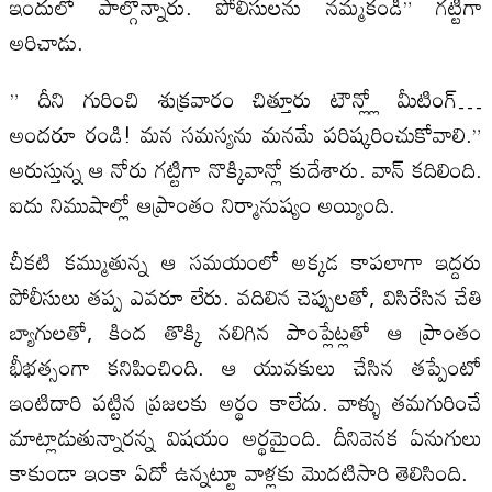
ఇందులో పాల్గొన్నారు. పోలీసులను నమ్మకండి” గట్టిగా
అరిచాడు.
” దీని గురించి శుక్రవారం చిత్తూరు టౌన్ల్లో మీటింగ్…
అందరూ రండి! మన సమస్యను మనమే పరిష్కరించుకోవాలి.”
అరుస్తున్న ఆ నోరు గట్టిగా నొక్కివాన్లో కుదేశారు. వాన్ కదిలింది.
ఐదు నిముషాల్లో ఆప్రాంతం నిర్మానుష్యం అయ్యింది.
చీకటి కమ్ముతున్న ఆ సమయంలో అక్కడ కాపలాగా ఇద్దరు
పోలీసులు తప్ప ఎవరూ లేరు. వదిలిన చెప్పులతో, విసిరేసిన చేతి
బ్యాగులతో, కింద తొక్కి నలిగిన పాంప్లేట్లతో ఆ ప్రాంతం
భీభత్సంగా కనిపించింది. ఆ యువకులు చేసిన తప్పేంటో
ఇంటిదారి పట్టిన ప్రజలకు అర్థం కాలేదు. వాళ్ళు తమగురించే
మాట్లాడుతున్నారన్న విషయం అర్థమైంది. దీనివెనక ఏనుగులు
కాకుండా ఇంకా ఏదో ఉన్నట్టూ వాళ్లకు మొదటిసారి తెలిసింది.