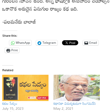
గురించిన సూచన ఉంది. అన్ని భాషల్లోకి అనువాదం చేయాల్సిన
ఒకానొక అరుదైన ఏనుగుల రాజ్యం కథ ఇది.
-పలమనేరు బాలాజీ
Share this:
WhatsApp
Telegram
Email
Print
Related
క‌థ‌ల సేద్యం
కథానికా విమర్శకుడుగా సింగమనేని
July 15, 2023
May 2, 2021