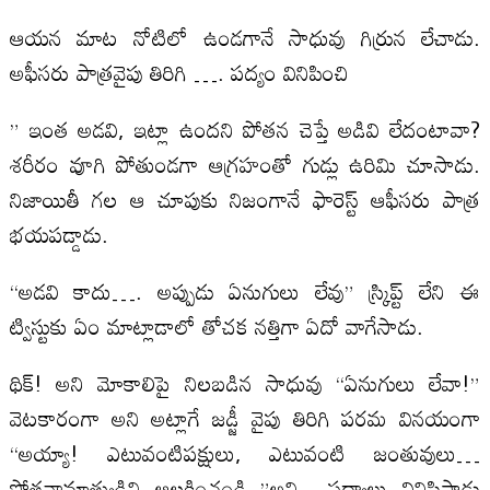
ఆయన మాట నోటిలో ఉండగానే సాధువు గిర్రున లేచాడు.
అఫీసరు పాత్రవైపు తిరిగి …. పద్యం వినిపించి
” ఇంత అడవి, ఇట్లా ఉందని పోతన చెప్తే అడివి లేదంటావా?
శరీరం వూగి పోతుండగా ఆగ్రహంతో గుడ్లు ఉరిమి చూసాడు.
నిజాయితీ గల ఆ చూపుకు నిజంగానే ఫారెస్ట్ ఆఫీసరు పాత్ర
భయపడ్డాడు.
“అడవి కాదు…. అప్పుడు ఏనుగులు లేవు” స్క్రిప్ట్ లేని ఈ
ట్విస్టుకు ఏం మాట్లాడాలో తోచక నత్తిగా ఏదో వాగేసాడు.
థిక్! అని మోకాలిపై నిలబడిన సాధువు “ఏనుగులు లేవా!”
వెటకారంగా అని అట్లాగే జడ్జీ వైపు తిరిగి పరమ వినయంగా
“అయ్యా! ఎటువంటిపక్షులు, ఎటువంటి జంతువులు…
పోతనామాత్యుడిని ఆలకించండి..”అని పద్యాలు వినిపిస్తాడు