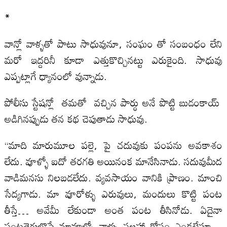
*
వాన్లో వాళ్ళతో పాటు సాధువునూ, సంఘం తో సంబంధం లేని
మరో ఇద్దరినీ కూడా ఎత్తుకొచ్చినట్టు ఎరుకైంది. సాధువు
ఎప్పట్లాగే ధ్యానంలో వున్నాడు.
పోలీసు స్టేషన్లో తమతో వచ్చిన పార్ధు అనే పొట్టి బుడంకాయ్
అడిగినప్పుడు తన కథ చెపుతాడు సాధువు.
“మాది మారుమూల పల్లె, పై చదువుకు పంపను అవకాశం
లేదు. వూళ్ళో ఐదో తరగతి అయినంక మానేసినాడు. సదువుమీద
వాడిమనసు నిలబడలేదు. వ్యవసాయం వానికి ప్రాణం. మాంచి
సేద్యగాడు. మా వూరోళ్ళు ఎరువులు, మందులు కొట్టి పంట
తీస్తే… అవేమీ లేకుండా అంత పంట తీసినోడు. ఏదైనా
పంటతెగులొస్తే మావూళ్ళో వాళ్ళు సలహా కోసం ఎంకటేసూ…