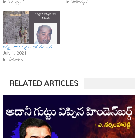
In "సమీక్షలు"
In "సాహిత్యం"
నిశ్శబ్దంగా నిష్క్రమించిన రచయిత
July 1, 2021
In "సాహిత్యం"
RELATED ARTICLES