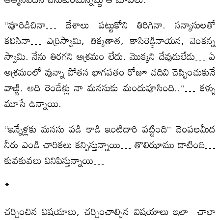
“వూరిడిచినా… దేశాలు పట్టుకోని తిరిగినా. సన్యాసులతో
కలిసినా… ఎర్రిస్వామి, తిక్కతాత, కాసిరెడ్డినాయన, వెంకన్న
స్వామి. నేను తిరగని ఆశ్రమం లేదు. మొక్కని దేవుడులేడు… ఏ
ఆశ్రమంలో వున్నా పోతన భాగవతం రోజూ చదివి చెప్పించుకునే
వాణ్ణి. అది రెండేళ్లు నా మనసుకు మందుపూసింది..”… కళ్ళు
మూసే ఉన్నాయి.
“ఇన్నేళ్లకు మనసు పడి కాడి ఇంటిదారి పట్టింది” చెంపలమీద
నీరు ఎండి చారికలు కన్పిస్తున్నాయి… తొలిఝాము దాటింది…
కువకువలు వినిపిస్తున్నాయి…
*
చర్చించిన విషయాలు, చర్చించాల్సిన విషయాలు ఇలా చాలా