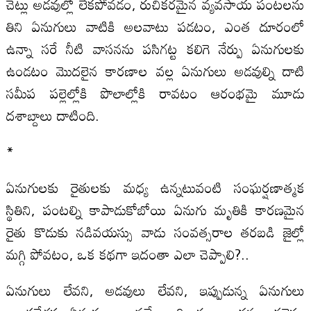
చెట్లు అడవుల్లో లేకపోవడం, రుచికరమైన వ్యవసాయ పంటలను
తిని ఏనుగులు వాటికి అలవాటు పడటం, ఎంత దూరంలో
ఉన్నా సరే నీటి వాసనను పసిగట్ట కలిగె నేర్పు ఏనుగులకు
ఉండటం మొదలైన కారణాల వల్ల ఏనుగులు అడవుల్ని దాటి
సమీప పల్లెల్లోకి పొలాల్లోకి రావటం ఆరంభమై మూడు
దశాబ్దాలు దాటింది.
*
ఏనుగులకు రైతులకు మధ్య ఉన్నటువంటి సంఘర్షణాత్మక
స్థితిని, పంటల్ని కాపాడుకోబోయి ఏనుగు మృతికి కారణమైన
రైతు కొడుకు నడివయస్సు వాడు సంవత్సరాల తరబడి జైల్లో
మగ్గి పోవటం, ఒక కథగా ఇదంతా ఎలా చెప్పాలి?..
ఏనుగులు లేవని, అడవులు లేవని, ఇప్పుడున్న ఏనుగులు