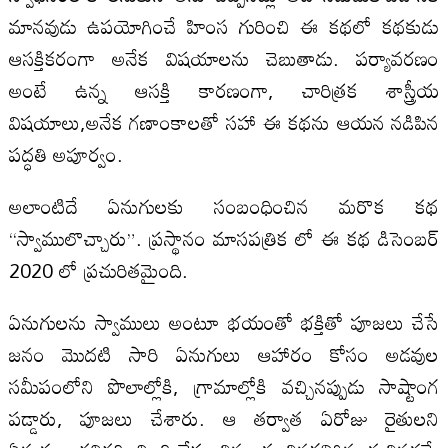
మానవుడు ఉపయోగించే హింస గురించి ఈ కథలో కథకుడు
ఆసక్తికరంగా అనేక విషయాలను చెబుతాడు. పర్యావరణం
అంటే ఉన్న ఆసక్తి కారణంగా, చారిత్రక శాస్త్రీయ
విషయాలు,అనేక గణాంకాలతో సహా ఈ కథను ఆయన నడిపిన
పద్ధతి అపూర్వం.
అలాంటిదే ఏనుగులకు సంబంధించిన మరొక కథ
“స్వాములొచ్చారు”. ప్రస్థానం మాసపత్రిక లో ఈ కథ డిసెంబర్
2020 లో ప్రచురితమైంది.
ఏనుగులను స్వాములు అంటూ భయంతో భక్తితో పూజలు చేసే
జనం మొదటి సారి ఏనుగులు ఆహారం కోసం అడవుల
సమీపంలోని పొలాల్లోకి, గ్రామాల్లోకి వచ్చినప్పుడు సాష్టాంగ
పడ్డారు, పూజలు చేశారు. ఆ తర్వాత ఏరోజు రైతులని