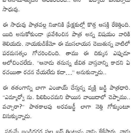
సాధువు.
ఈ సాధువు పాత్రవల్ల నిజానికి ప్రేక్షకుల్లో కొత్త ఆసక్తి రేకెత్తింది.
యిది అనుకోకుండా ప్రవేశించిన పాత్ర అన్న విషయం వారికి
తెలియదు. నాయకుడికేమో ఈ ముసలాయన చెబుతున్న వాటిలో
పరమసత్యం గోచరించింది. తాము ఈ దిక్కున ఎప్పుడూ
ఆలోచించలేదు. “ఆనాడు తనున్న జీవిత వాస్తవాన్ని కాదని ఏ
రచయితా రచన చేయలేడు కదా…” అనుకున్నాడు..
ఈ తతంగాన్ని బాగా ఎంజాయ్ చేస్తున్న వ్యక్తి జడ్జి పాత్రధారి.
“ఎమ్మార్వో ను. పిలిపించమని పొయిన వాయిదాలో చెప్పాము..
వచ్చారా?” పాతకాలపు అరవజడ్జీ లాగా నెత్తి గోక్కుంటూ
విసుక్కున్నాడు.
పక్కన్నే బండిదగ్గర పుల్ల ఐస్ తింటున్న వాన్ని కేకేసారు. వాడు