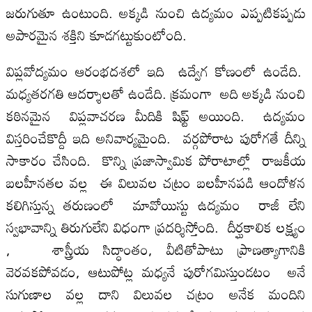
జ‌రుగుతూ ఉంటుంది. అక్క‌డి నుంచి ఉద్య‌మం ఎప్ప‌టిక‌ప్ప‌డు
అపార‌మైన శ‌క్తిని కూడ‌గట్టుకుంటోంది.
విప్ల‌వోద్య‌మం ఆరంభ‌ద‌శ‌లో ఇది ఉద్వేగ కోణంలో ఉండేది.
మ‌ధ్య‌త‌ర‌గ‌తి ఆద‌ర్శాల‌తో ఉండేది. క్ర‌మంగా అది అక్క‌డి నుంచి
క‌ఠిన‌మైన విప్ల‌వాచ‌ర‌ణ మీదికి షిఫ్ట్ అయింది. ఉద్య‌మం
విస్త‌రించేకొద్దీ ఇది అనివార్య‌మైంది. వ‌ర్గపోరాట పురోగ‌తే దీన్ని
సాకారం చేసింది. కొన్ని ప్ర‌జాస్వామిక పోరాటాల్లో రాజ‌కీయ
బ‌ల‌హీన‌త‌ల వ‌ల్ల ఈ విలువ‌ల చ‌ట్రం బ‌ల‌హీనప‌డి ఆందోళ‌న
క‌లిగిస్తున్న త‌రుణంలో మావోయిస్టు ఉద్య‌మం రాజీ లేని
స్వ‌భావాన్ని తిరుగులేని విధంగా ప్ర‌ద‌ర్శిస్తోంది. దీర్ఘ‌కాలిక లక్ష్యం
, శాస్త్రీయ సిద్ధాంతం, వీటితోపాటు ప్రాణ‌త్యాగానికి
వెర‌వ‌క‌పోవ‌డం, ఆటుపోట్ల మ‌ధ్య‌నే పురోగ‌మిస్తుండ‌టం అనే
సుగుణాల వ‌ల్ల దాని విలువ‌ల చ‌ట్రం అనేక మందిని