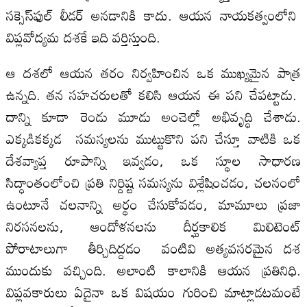
స‌క్సెస్‌ఫుల్ లీడ‌ర్ అన‌డానికి కాదు. ఆయ‌న నాయ‌క‌త్వంలోని
విప్ల‌వోద్య‌మ ద‌శ‌కే ఇది వ‌ర్తిస్తుంది.
ఆ ద‌శ‌లో ఆయ‌న తరం నిర్వహించిన ఒక ముఖ్యమైన పాత్ర
ఉన్నది. తన సహచరులతో కలిసి ఆయన ఈ ప‌ని చేప‌ట్టాడు.
దాన్ని కూడా రెండు మూడు అంచెల్లో అభివృద్ధి చేశాడు.
ఎక్కడికక్కడ సమస్యలను ముట్టుకొని పని చేస్తూ వాటికి ఒక
దేశవ్యాప్త రూపాన్ని ఇవ్వడం, ఒక స్థూల సాధారణ
సిద్ధాంతంలోంచి ప్రతి నిర్దిష్ట సమస్యను విశ్లేషించడం, చలనంలో
ఉంటూనే చలనాన్ని అర్థం చేసుకోవడం, మామూలు ప్ర‌జా
నిర‌స‌న‌ల‌ను, ఆందోళ‌న‌ల‌ను దీర్ఘ‌కాలిక మిలిటెంట్
పోరాటాలుగా తీర్చిదిద్ద‌డం వంటివి అత్యవసరమైన ద‌శ
ముందుకు వ‌చ్చింది. అలాంటి కాలానికి ఆయన ప్రతినిధి.
విప్ల‌వ‌కారులు ఏదైనా ఒక విషయం గురించి మాట్లాడటమంటే