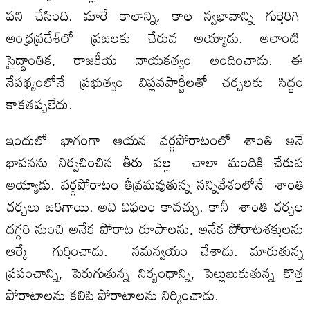
పని చేసింది. మారే కాలాన్ని, కాల స్వభావాన్ని గుర్తెరిగి
ఆంధ్రప్రదేశ్‌లో ప్రజలకు చేరువ అయ్యాడు. అలాంటి
సైద్ధాంతిక, రాజకీయ నాయకత్వం అందించాడు. ఈ
నేప‌థ్యంలోనే ప్రభుత్వం విప్లవపార్టీలతో చర్చలకు సిద్ధం
కాకతప్పలేదు.
ఇందులో భాగంగా ఆయ‌న వ‌ర్గ‌పోరాటంలో శాంతి అనే
భావ‌నను నిర్వ‌చించిన తీరు వ‌ల్ల చాలా మందికి చేరువ
అయ్యాడు. వ‌ర్గ‌పోరాటం తీవ్రమ‌వుతున్న స‌న్నివేశంలోనే శాంతి
చ‌ర్చ‌లు జ‌రిగాయి. అవి విఫ‌లం కావ‌చ్చు. కానీ శాంతి చ‌ర్చ‌ల
ద‌గ్గ‌రి నుంచి అనేక పోరాట రూపాల‌ను, అనేక పోరాట‌శ‌క్తుల‌ను
ఆర్కే గుర్తించాడు. స‌మ‌న్వ‌యం చేశాడు. మారుతున్న
ప్ర‌పంచాన్ని, పెరుగుతున్న నిర్బంధాన్ని, పెల్లుబుకుతున్న కొత్త
పోరాటాల‌ను క‌లిపి పోరాటాల‌ను నిర్మించాడు.