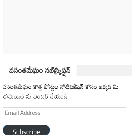
వసంతమేఘం సబ్‌స్క్రిప్షన్
వసంతమేఘం కొత్త పోస్టుల నోటిఫికేషన్ కోసం ఇక్కడ మీ
ఈమెయిల్ ను ఎంటర్ చేయండి
Email
Address
Subscribe