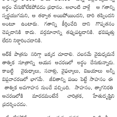
అర్థం చేసుకోలేక‌పోవ‌డం ప్ర‌ధానం. అలాంటి వాళ్లే ఆ గతాన్ని
స్వర్ణయుగమని, ఆ తర్వాత అయిపోయిందని, దారి తప్పిందని
అంటూ ఉంటారు. గ‌తాన్ని కీర్తించేది దాని గొప్ప‌త‌నం
చెప్ప‌డానికి కాదు. వ‌ర్త‌మానాన్ని త‌ప్పుప‌ట్ట‌డానికి. భ‌విష్య‌త్తు
లేద‌ని నిర్ధారించ‌డానికి.
ఆర్‌కే పాత్రను సరిగ్గా ఇక్కడ చూడాలి. చలనమే వైరుధ్యమనే
తాత్విక సూత్రాన్ని ఆయ‌న ఆచరణలో అర్థం చేసుకున్నాడు.
కాబ‌ట్టి వైరుధ్యాలు, స‌వాళ్లు, వైఫ‌ల్యాలు, విజ‌యాలు అన్నీ
విప్ల‌వాచ‌ర‌ణ‌లో భాగ‌మే. జీవితాన్ని ప‌ణం పెట్టే సాహ‌సం ఈ
తాత్విక అవ‌గాహ‌న నుంచే వ‌చ్చింది. సాహసం, త్యాగనిరతి
ఆచరణలోకి మారడమంటేనే చారిత్రక, హేతుదృష్టిని
ప్ర‌ద‌ర్శించ‌డం.