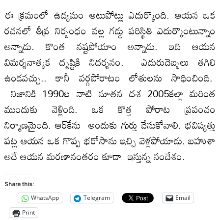
ఈ క్ర‌మంలో ఉద్య‌మం ఆటుపోట్లు ఎదుర్కొంది. ఆయ‌న ఒక
ర‌చ‌న‌లో తీవ్ర నిర్బంధం వ‌ల్ల గ‌డ్డు ప‌రిస్థితి ఎదుర్కొంటున్నాం
అన్నాడు. కొంత న‌ష్ట‌పోయాం అన్నాడు. ఇది ఆయ‌న
విమ‌ర్శ‌నాత్మ‌క దృష్టికి నిద‌ర్శ‌నం. ఎదురుదెబ్బ‌లు త‌గిలి
ఉండ‌వ‌చ్చు.. కానీ వ‌ర్గ‌పోరాటం లోతుల‌ను సాధించింది.
నిజానికి 1990ల నాటి నూత‌న ద‌శ 2005క‌ల్లా మ‌రింత
ముందుకు వెళ్లింది. ఒక కొత్త పోరాట ప్ర‌పంచం
నిర్మాణ‌మైంది. ఆర్‌కేను అందుకు గుర్తు చేసుకోవాలి. భ‌విష్య‌త్తు
ప‌ట్ల ఆయ‌న ఒక గొప్ప భ‌రోసాను ఇచ్చి వెళ్ల‌పోయాడు. బ‌హుశా
అదే ఆయ‌న మ‌ర‌ణానంత‌రం కూడా ఇస్తున్న సందేశం.
Share this:
WhatsApp
Telegram
Email
Print