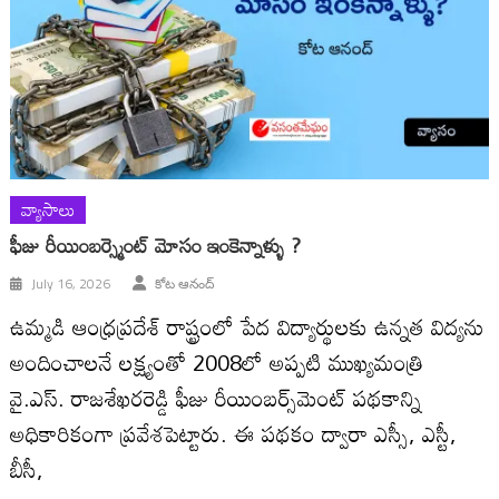
వ్యాసాలు
ఫీజు రీయింబర్స్మెంట్ మోసం ఇంకెన్నాళ్ళు ?
July 16, 2026
కోట ఆనంద్
ఉమ్మడి ఆంధ్రప్రదేశ్ రాష్ట్రంలో పేద విద్యార్థులకు ఉన్నత విద్యను
అందించాలనే లక్ష్యంతో 2008లో అప్పటి ముఖ్యమంత్రి
వై.ఎస్. రాజశేఖరరెడ్డి ఫీజు రీయింబర్స్‌మెంట్ పథకాన్ని
అధికారికంగా ప్రవేశపెట్టారు. ఈ పథకం ద్వారా ఎస్సీ, ఎస్టీ,
బీసీ,