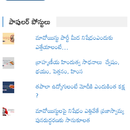
పాపులర్ పోస్టులు
మావోయిస్టు పార్టీ మీద నిషేధంఎందుకు
ఎత్తేయాలంటే…
బ్రాహ్మణీయ హిందుత్వ సాధనాలు ద్వేషం,
భయం, పెత్తనం, హింస
త‌పాలా ఉద్యోగులంటే మోదీకి ఎందుకింత కక్ష
?
మావోయిస్టులపై నిషేధం ఎత్తివేతే ప్రజాస్వామ్య
పునరుద్ధరణకు సానుకూలత