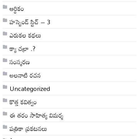
ఆర్ధికం
హస్బెండ్ స్టిచ్ – 3
ఎరుకల కథలు
క్యా చల్రా .?
సంస్మరణ
అలనాటి రచన
Uncategorized
కొత్త కవిత్వం
ఈ తరం సాహిత్య విమర్శ
పత్రికా ప్రకటనలు