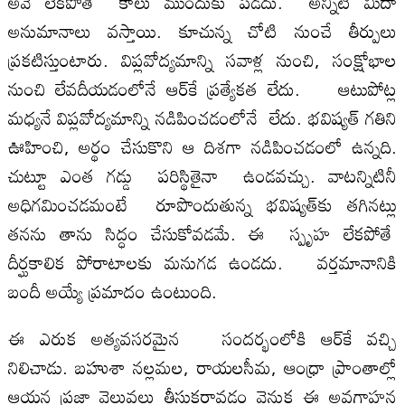
అవే లేకపోతే కాలు ముందుకు ప‌డ‌దు. అన్నిటి మీదా
అనుమానాలు వ‌స్తాయి. కూచున్న చోటి నుంచే తీర్పులు
ప్ర‌క‌టిస్తుంటారు. విప్ల‌వోద్య‌మాన్ని సవాళ్ల నుంచి, సంక్షోభాల
నుంచి లేవదీయడంలోనే ఆర్‌కే ప్రత్యేకత లేదు. ఆటుపోట్ల
మ‌ధ్య‌నే విప్ల‌వోద్య‌మాన్ని న‌డిపించ‌డంలోనే లేదు. భవిష్యత్‌ గతిని
ఊహించి, అర్థం చేసుకొని ఆ దిశగా నడిపించడంలో ఉన్నది.
చుట్టూ ఎంత గ‌డ్డు పరిస్థితైనా ఉండవచ్చు. వాటన్నిటినీ
అధిగమించ‌డ‌మంటే రూపొందుతున్న భవిష్యత్‌కు తగినట్లు
తనను తాను సిద్ధం చేసుకోవ‌డ‌మే. ఈ స్పృహ లేకపోతే
దీర్ఘకాలిక పోరాటాలకు మనుగడ ఉండదు. వర్తమానానికి
బందీ అయ్యే ప్రమాదం ఉంటుంది.
ఈ ఎరుక అత్యవసరమైన సందర్భంలోకి ఆర్‌కే వచ్చి
నిలిచాడు. బహుశా నల్లమల, రాయలసీమ, ఆంధ్రా ప్రాంతాల్లో
ఆయన ప్రజా వెల్లువలు తీసుకరావడం వెనుక ఈ అవగాహన