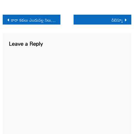
Post
కారా కథలు ఎందువల్ల నిలుస్తాయి?
డిటెన్యూ
navigation
Leave a Reply