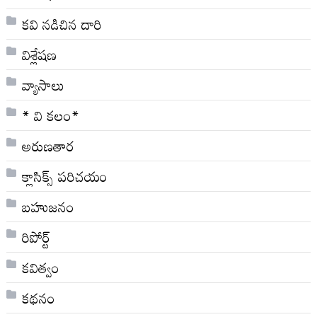
కవి నడిచిన దారి
విశ్లేషణ
వ్యాసాలు
* వి క‌లం*
అరుణతార
క్లాసిక్స్ ప‌రిచ‌యం
బహుజనం
రిపోర్ట్
కవిత్వం
కథనం