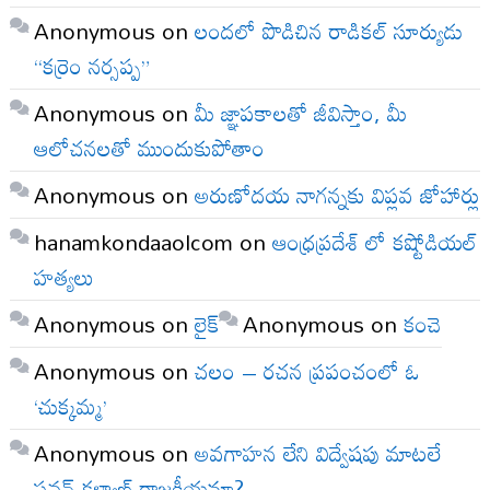
Anonymous
on
లందలో పొడిచిన రాడికల్ సూర్యుడు
“కర్రెం నర్సప్ప”
Anonymous
on
మీ జ్ఞాపకాలతో జీవిస్తాం, మీ
ఆలోచనలతో ముందుకుపోతాం
Anonymous
on
అరుణోదయ నాగన్నకు విప్లవ జోహార్లు
hanamkondaaolcom
on
ఆంధ్రప్రదేశ్ లో కష్టోడియల్
హత్యలు
Anonymous
on
లైక్
Anonymous
on
కంచె
Anonymous
on
చలం – రచన ప్రపంచంలో ఓ
‘చుక్కమ్మ’
Anonymous
on
అవగాహన లేని విద్వేషపు మాటలే
పవన్ కళ్యాణ్ రాజకీయమా?