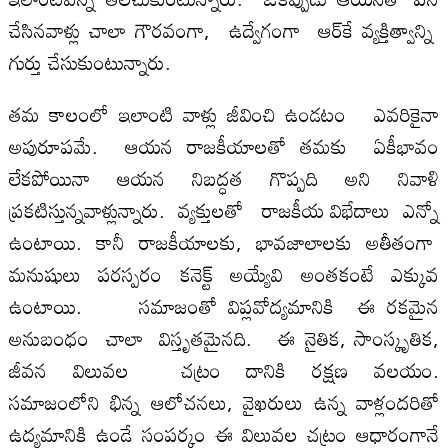
చేసినవాళ్లు చాలా గౌరవంగా, ఉద్వేగంగా ఆర్‌కే వ్య‌క్తిత్వాన్ని
గుర్తు చేసుకుంటున్నారు.
త‌మ కాలంలో ఇలాంటి వాళ్లు జీవించి ఉండ‌టం ఎవ‌రికైనా
అపురూపమే. ఆయ‌న రాజ‌కీయాల‌తో త‌మ‌కు ఏకీభావం
లేక‌పోయినా ఆయ‌న నిబ‌ద్ధ‌త గొప్ప‌ది అని నివాళి
ప్ర‌క‌టిస్తున్న‌వాళ్లున్నారు. వ్య‌క్తుల‌తో రాజ‌కీయ విభేదాలు ఎన్నో
ఉంటాయి. కానీ రాజ‌కీయాల‌కు, భావ‌జాలాల‌కు అతీతంగా
మ‌నుషులు ప‌ర‌స్ప‌రం క‌నెక్ట్ అయ్యేవి అంత‌కంటే ఎక్కువ
ఉంటాయి. స‌మాజంతో విప్ల‌వోద్య‌మానికి ఈ ర‌క‌మైన
అనుబంధం చాలా విస్తృత‌మైన‌ది. ఈ నైతిక‌, సాంస్కృతిక,
జీవ‌న విలువ‌ల చ‌ట్రం దానికి ర‌క్ష‌ణ వ‌ల‌యం.
స‌మాజంలోని భిన్న ఆలోచ‌న‌లు, వైఖ‌రులు ఉన్న వాళ్లంద‌రితో
ఉద్య‌మానికి ఉండే సంప‌ర్కం ఈ విలువ‌ల చ‌ట్రం ఆధారంగానే