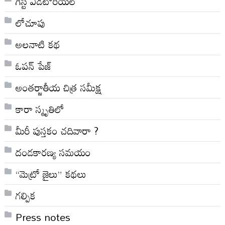
గెస్ట్ ఎడిటోరియల్
లోచూపు
అల‌నాటి క‌థ‌
ఓపన్ పేజ్
అంతర్జాతీయ చిత్ర సమీక్ష
కారా స్మృతిలో
మీరీ పుస్తకం చదివారా ?
దండకారణ్య సమయం
“మెట్రో జైలు” కథలు
గల్పిక
Press notes