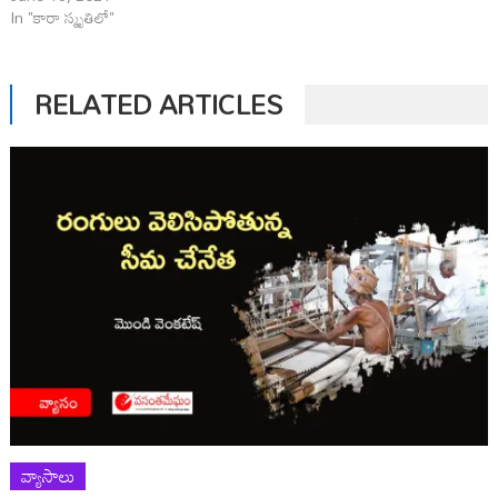
In "కారా స్మృతిలో"
RELATED ARTICLES
వ్యాసాలు