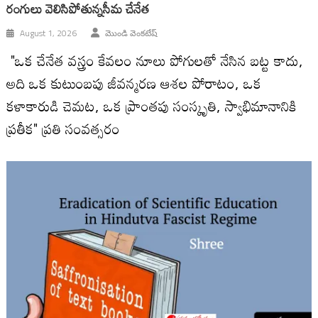
రంగులు వెలిసిపోతున్న‌సీమ చేనేత
August 1, 2026
మొండి వెంకటేష్
"ఒక చేనేత వస్త్రం కేవలం నూలు పోగులతో నేసిన బట్ట కాదు,
అది ఒక కుటుంబపు జీవన్మరణ ఆశల పోరాటం, ఒక
కళాకారుడి చెమట, ఒక ప్రాంతపు సంస్కృతి, స్వాభిమానానికి
ప్రతీక" ప్రతి సంవత్సరం