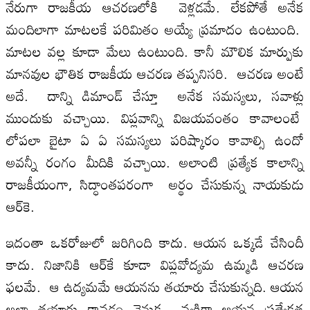
నేరుగా రాజకీయ ఆచరణలోకి వెళ్ల‌డ‌మే. లేకపోతే అనేక
మందిలాగా మాటలకే పరిమితం అయ్యే ప్రమాదం ఉంటుంది.
మాట‌ల వ‌ల్ల కూడా మేలు ఉంటుంది. కానీ మౌలిక మార్పుకు
మాన‌వుల భౌతిక రాజ‌కీయ ఆచ‌ర‌ణ త‌ప్ప‌నిస‌రి. ఆచ‌ర‌ణ అంటే
అదే. దాన్ని డిమాండ్ చేస్తూ అనేక స‌మ‌స్య‌లు, స‌వాళ్లు
ముందుకు వ‌చ్చాయి. విప్ల‌వాన్ని విజ‌య‌వంతం కావాలంటే
లోప‌లా బైటా ఏ ఏ స‌మ‌స్య‌లు ప‌రిష్కారం కావాల్సి ఉందో
అవ‌న్నీ రంగం మీదికి వ‌చ్చాయి. అలాంటి ప్రత్యేక కాలాన్ని
రాజ‌కీయంగా, సిద్ధాంత‌ప‌రంగా అర్థం చేసుకున్న నాయ‌కుడు
ఆర్‌కె.
ఇదంతా ఒకరోజులో జరిగింది కాదు. ఆయన ఒక్కడే చేసిందీ
కాదు. నిజానికి ఆర్‌కే కూడా విప్లవోద్యమ ఉమ్మడి ఆచరణ
ఫలమే. ఆ ఉద్యమమే ఆయనను తయారు చేసుకున్నది. ఆయ‌న
అలా త‌యారు కావ‌డం వెనుక వ్య‌క్తిగా ఆయన ప్రత్యేకత