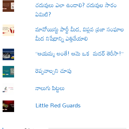
చదువులు ఎలా ఉండాలి? చదువుల సారం
ఏమిటి?
మావోయిస్టు పార్టీ మీద, విప్లవ ప్రజా సంఘాల
మీద నిషేధాన్ని ఎత్తివేయాలి
“ఆయమ్మ అంతే! ఆమె ఒక మదర్ తెరీసా!”
రెప్పవాల్చని చూపు
నాలుగు పిట్టలు
Little Red Guards