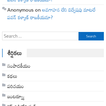
Anonymous
on
అవగాహన లేని విద్వేషపు మాటలే
పవన్ కళ్యాణ్ రాజకీయమా?
Search
for:
శీర్షికలు
సంపాదకీయం
కథలు
పరిచయం
ఇంటర్వ్యూ