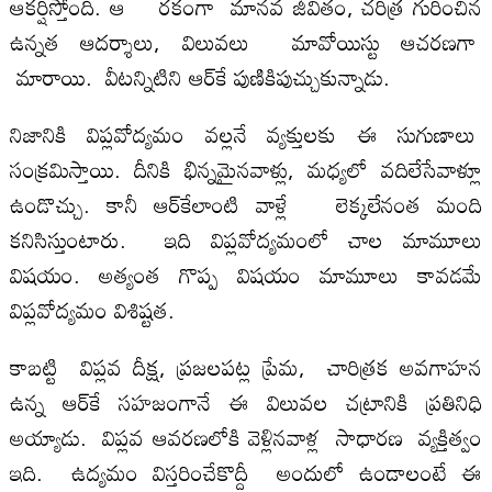
ఆక‌ర్షిస్తోంది. ఆ ర‌కంగా మాన‌వ జీవితం, చ‌రిత్ర గురించిన
ఉన్న‌త ఆద‌ర్శాలు, విలువ‌లు మావోయిస్టు ఆచ‌ర‌ణగా
మారాయి. వీట‌న్నిటిని ఆర్‌కే పుణికిపుచ్చుకున్నాడు.
నిజానికి విప్లవోద్యమం వల్లనే వ్య‌క్తుల‌కు ఈ సుగుణాలు
సంక్రమిస్తాయి. దీనికి భిన్నమైనవాళ్లు, మధ్యలో వదిలేసేవాళ్లూ
ఉండొచ్చు. కానీ ఆర్‌కేలాంటి వాళ్లే లెక్కలేనంత మంది
కనిసిస్తుంటారు. ఇది విప్లవోద్యమంలో చాల మామూలు
విషయం. అత్యంత గొప్ప విషయం మామూలు కావడమే
విప్లవోద్యమం విశిష్టత.
కాబ‌ట్టి విప్ల‌వ దీక్ష‌, ప్ర‌జ‌ల‌ప‌ట్ల ప్రేమ‌, చారిత్ర‌క అవ‌గాహ‌న
ఉన్న ఆర్‌కే స‌హ‌జంగానే ఈ విలువ‌ల చ‌ట్రానికి ప్ర‌తినిధి
అయ్యాడు. విప్ల‌వ ఆవ‌ర‌ణ‌లోకి వెళ్లిన‌వాళ్ల సాధార‌ణ వ్య‌క్తిత్వం
ఇది. ఉద్య‌మం విస్త‌రించేకొద్దీ అందులో ఉండాలంటే ఈ