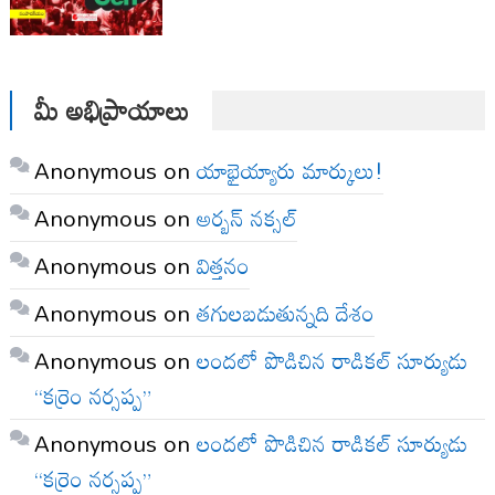
మీ అభిప్రాయాలు
Anonymous
on
యాభైయ్యారు మార్కులు!
Anonymous
on
అర్బన్ నక్సల్
Anonymous
on
విత్తనం
Anonymous
on
తగులబడుతున్నది దేశం
Anonymous
on
లందలో పొడిచిన రాడికల్ సూర్యుడు
“కర్రెం నర్సప్ప”
Anonymous
on
లందలో పొడిచిన రాడికల్ సూర్యుడు
“కర్రెం నర్సప్ప”