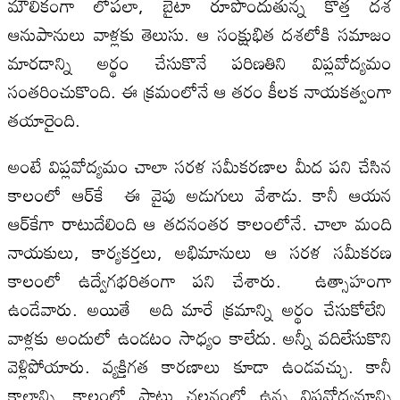
మౌలికంగా లోపలా, బైటా రూపొందుతున్న కొత్త దశ
ఆనుపానులు వాళ్లకు తెలుసు. ఆ సంక్షుభిత దశలోకి సమాజం
మారడాన్ని అర్థం చేసుకొనే పరిణతిని విప్లవోద్యమం
సంతరించుకొంది. ఈ క్రమంలోనే ఆ తరం కీలక నాయకత్వంగా
తయారైంది.
అంటే విప్లవోద్యమం చాలా సరళ సమీకరణాల మీద పని చేసిన
కాలంలో ఆర్‌కే ఈ వైపు అడుగులు వేశాడు. కానీ ఆయన
ఆర్‌కేగా రాటుదేలింది ఆ తదనంతర కాలంలోనే. చాలా మంది
నాయకులు, కార్యకర్తలు, అభిమానులు ఆ సరళ సమీకరణ
కాలంలో ఉద్వేగభరితంగా పని చేశారు. ఉత్సాహంగా
ఉండేవారు. అయితే అది మారే క్రమాన్ని అర్థం చేసుకోలేని
వాళ్లకు అందులో ఉండ‌టం సాధ్యం కాలేదు. అన్నీ వదిలేసుకొని
వెళ్లిపోయారు. వ్య‌క్తిగ‌త కార‌ణాలు కూడా ఉండ‌వ‌చ్చు. కానీ
కాలాన్ని, కాలంలో పాటు చ‌ల‌నంలో ఉన్న విప్ల‌వోద్య‌మాన్ని