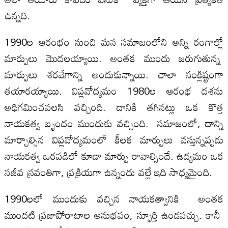
ఉన్నది.
1990ల ఆరంభం నుంచి మన సమాజంలోని అన్ని రంగాల్లో
మార్పులు మొద‌ల‌య్యాయి. అంతక ముందు జ‌రుగుతున్న
మార్పులు శరవేగాన్ని అందుకున్నాయి. చాలా సంక్లిష్టంగా
తయారయ్యాయి. విప్లవోద్యమం 1980ల ఆరంభ దశను
అధిగమించవలసి వచ్చింది. దానికి తగినట్లు ఒక కొత్త
నాయకత్వ బృందం ముందుకు వచ్చింది. స‌మాజంలో, దాన్ని
మార్చాల్సిన విప్ల‌వోద్య‌మంలో కీల‌క మార్పులు వ‌స్తున్న‌ప్ప‌డు
నాయ‌క‌త్వ ఒర‌వ‌డిలో కూడా మార్పు రావాల్సిందే. ఉద్య‌మం ఒక
స‌జీవ స్ర‌వంతిగా, ప్రక్రియ‌గా ఉన్నందు వ‌ల్లే ఇది సాధ్య‌మైంది.
1990ల‌లో ముందుకు వ‌చ్చిన నాయ‌క‌త్వానికి అంతక
ముందటి ప్రజాపోరాటాల అనుభవం, స్ఫూర్తి ఉండవచ్చు. కానీ