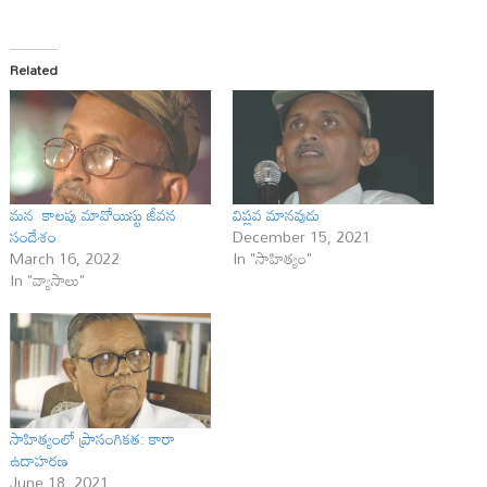
Related
మ‌న‌ కాలపు మావోయిస్టు జీవన
విప్ల‌వ మాన‌వుడు
సందేశం
December 15, 2021
March 16, 2022
In "సాహిత్యం"
In "వ్యాసాలు"
సాహిత్యంలో ప్రాసంగికత: కారా
ఉదాహరణ
June 18, 2021