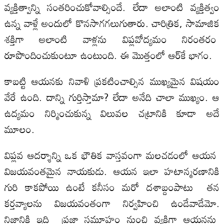
వ్య‌క్తిత్వాన్ని సంత‌రించుకోవాల్సిందే. లేదా అలాంటి వ్య‌క్తిత్వం
ఉన్న వాళ్లే అందులో కొన‌సాగగ‌లుగుతారు. చారిత్రిక‌, సామాజిక
శ‌క్తిగా అలాంటి వాళ్ల‌ను విప్ల‌వోద్య‌మం నిరంత‌రం
రూపొందించుకుంటూ ఉంటుంది. ఈ మొత్తంలో ఆర్‌కే భాగం.
కాబ‌ట్టి ఆయ‌న‌కు నివాళి ప్రకటించాల్సిన ముఖ్య‌మైన విష‌యం
వేరే ఉంది. దాన్ని గుర్తిస్తామా? లేదా అనేది చాలా ముఖ్యం. ఆ
ఉద్య‌మం నిర్మించుకున్న విలువల చ‌ట్రానికి కూడా అదే
మూలం.
విప్ల‌వ ఆద‌ర్శాన్ని ఒక భౌతిక వాస్త‌వంగా మ‌ల‌చ‌డంలో ఆయ‌న
విజ‌య‌వంత‌మైన నాయ‌కుడు. ఆయ‌న ఇలా హ‌టాన్మ‌ర‌ణానికి
గురి కాక‌పోయి ఉంటే క‌నీసం మ‌రో ద‌శాబ్దంపాటు త‌న
క‌ర్త‌వ్యాల‌ను విజ‌య‌వంతంగా నిర్వ‌హించి ఉండేవాడేమో.
నిజానికి ఇది ప్ర‌జా స‌మూహం నుంచి వ్య‌క్తిగా ఆయ‌నను