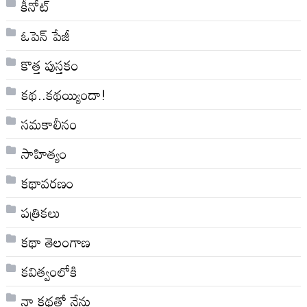
కీనోట్
ఓపెన్ పేజీ
కొత్త పుస్తకం
కథ..కథయ్యిందా!
సమకాలీనం
సాహిత్యం
కథావరణం
పత్రికలు
కథా తెలంగాణ
కవిత్వంలోకి
నా క‌థ‌తో నేను