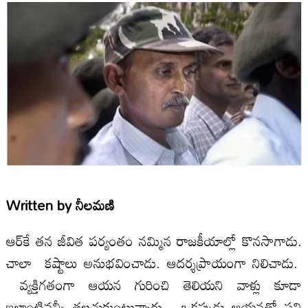
Written by
నీల‌మ‌ణి
ఆర్‌కే తన జీవిత పర్యంతం నమ్మిన రాజకీయాల్లో కొనసాగాడు.
చాలా కష్టాలు అనుభ‌వించాడు. ఆదర్శప్రాయంగా నిలిచాడు.
వ్య‌క్తిగ‌తంగా ఆయ‌న గురించి తెలియ‌ని వాళ్లు కూడా
ఇలాంటివ‌న్నీ త‌ల‌చుకుంటున్నారు. ఒకప్పుడు ఆయనతో పని