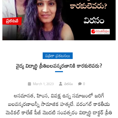
పత్రికా ప్రకటనలు
వైద్య విద్యార్థి ప్రీతిబలవన్మరణానికి కారకులెవరు?
0
March 1, 2023
విరసం
అసమానత, హింస, వివక్ష ఉన్న సమాజంలో జరిగే
బలవన్మరణాలన్నీ సామాజిక హత్యలే. వరంగల్‌ కాకతీయ
మెడికల్‌ కాలేజ్‌ పీజీ మొదటి సంవత్సరం విద్యార్థి డాక్టర్‌ ప్రీతి