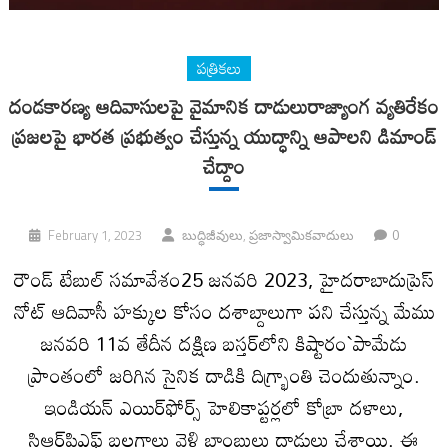
పత్రికలు
దండకారణ్య ఆదివాసులపై వైమానిక దాడులురాజ్యాంగ వ్యతిరేకం
ప్రజలపై భారత ప్రభుత్వం చేస్తున్న యుద్ధాన్ని ఆపాలని డిమాండ్‌
చేద్దాం
0
February 1, 2023
బుద్ధిజీవులు, ప్రజాస్వామికవాదులు
రౌండ్‌ టేబుల్‌ సమావేశం25 జనవరి 2023, హైదరాబాదుప్రెస్‌
నోట్‌ ఆదివాసీ హక్కుల కోసం దశాబ్దాలుగా పని చేస్తున్న మేము
జనవరి 11వ తేదీన దక్షిణ బస్తర్‌లోని కిష్టారం`పామేడు
ప్రాంతంలో జరిగిన సైనిక దాడికి దిగ్భ్రాంతి చెందుతున్నాం.
ఇండియన్‌ ఎయిర్‌ఫోర్స్‌ హెలికాప్టర్లలో కోబ్రా దళాలు,
సిఆర్‌పిఎఫ్‌ బలగాలు వెళ్లి బాంబులు దాడులు చేశాయి. ఈ