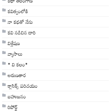
కథా తెలంగాణ
కవిత్వంలోకి
నా క‌థ‌తో నేను
కవి నడిచిన దారి
విశ్లేషణ
వ్యాసాలు
* వి క‌లం*
అరుణతార
క్లాసిక్స్ ప‌రిచ‌యం
బహుజనం
రిపోర్ట్