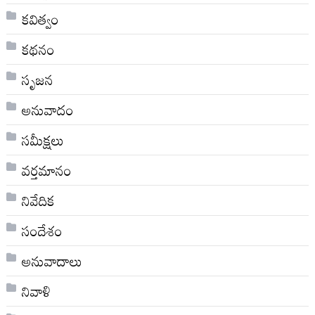
కవిత్వం
కథనం
సృజన
అనువాదం
సమీక్షలు
వర్తమానం
నివేదిక
సందేశం
అనువాదాలు
నివాళి