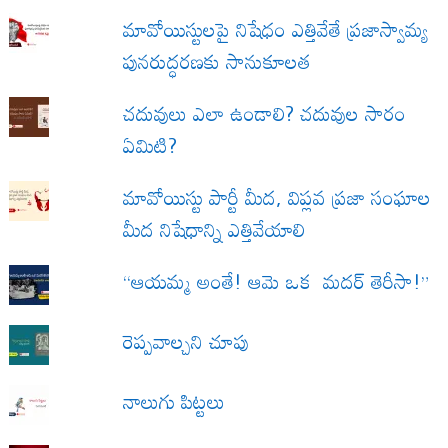
మావోయిస్టులపై నిషేధం ఎత్తివేతే ప్రజాస్వామ్య
పునరుద్ధరణకు సానుకూలత
చదువులు ఎలా ఉండాలి? చదువుల సారం
ఏమిటి?
మావోయిస్టు పార్టీ మీద, విప్లవ ప్రజా సంఘాల
మీద నిషేధాన్ని ఎత్తివేయాలి
“ఆయమ్మ అంతే! ఆమె ఒక మదర్ తెరీసా!”
రెప్పవాల్చని చూపు
నాలుగు పిట్టలు