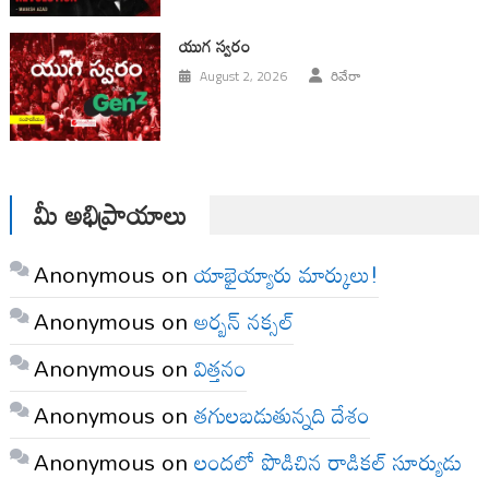
యుగ స్వ‌రం
August 2, 2026
రివేరా
మీ అభిప్రాయాలు
Anonymous
on
యాభైయ్యారు మార్కులు!
Anonymous
on
అర్బన్ నక్సల్
Anonymous
on
విత్తనం
Anonymous
on
తగులబడుతున్నది దేశం
Anonymous
on
లందలో పొడిచిన రాడికల్ సూర్యుడు