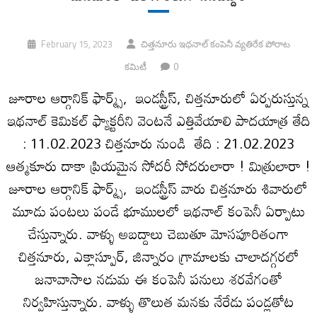
February 15, 2023
చిత్తనూరు ఇథనాల్‌ కంపెనీ వ్యతిరేక పోరాట
0
కమిటీ
జూరాల ఆర్గానిక్‌ ఫార్మ్స్‌, ఇండస్ట్రీస్‌, చిత్తనూరులో ఏర్పరుస్తున్న
ఇథనాల్‌ కెమికల్‌ ఫ్యాక్టరీని వెంటనే ఎత్తివేయాలి పాదయాత్ర తేది
: 11.02.2023 చిత్తనూరు నుండి తేది : 21.02.2023
ఆత్మకూరు దాకా ప్రియమైన సోదరీ సోదరులారా ! మిత్రులారా !
జూరాల ఆర్గానిక్‌ ఫార్మ్స్‌, ఇండస్ట్రీస్‌ వారు చిత్తనూరు శివారులో
మూడు పంటలు పండే భూములలో ఇథనాల్‌ కంపెనీ ఏర్పాటు
చేస్తున్నారు. వాళ్ళు అబద్దాలు చెబుతూ మోసపూరితంగా
చిత్తనూరు, ఎక్లాస్పూర్‌, జిన్నారం గ్రామాలకు చాలాదగ్గరలో
జనావాసాల నడుమ ఈ కంపెనీ పనులు శరవేగంతో
నిర్వహిస్తున్నారు. వాళ్ళు తొలుత మనకు నేరేడు పండ్లతోట