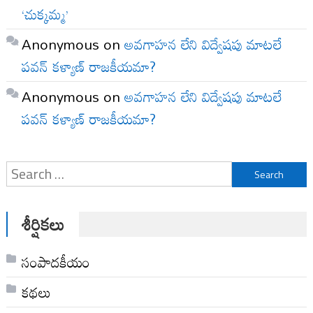
‘చుక్కమ్మ’
Anonymous
on
అవగాహన లేని విద్వేషపు మాటలే
పవన్ కళ్యాణ్ రాజకీయమా?
Anonymous
on
అవగాహన లేని విద్వేషపు మాటలే
పవన్ కళ్యాణ్ రాజకీయమా?
Search
for:
శీర్షికలు
సంపాదకీయం
కథలు