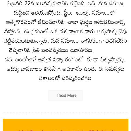
ఫిబ్రవరి 22న బలవన్మరణానికి గురైంది. ఇది మన సమాజ
దుస్థితిని తెలియజేస్తోంది. స్త్రీలు ఇంట్లో, సమాజంలో
ఆత్మగౌరవంతో జీవించడానికి చాలా ఘర్షణ అనుభవించాల్సి
వస్తోంది. ఈ క్రమంలో ఒక దశ దాటాక వారు ఆత్మహత్య వైపు
నెట్టివేయబడుతున్నారు. మన సమాజం నాగరికంగా ఎదగలేదని
చెప్పడానికి ప్రీతి బలవన్మరణం ఉదాహరణ.
సమాజంలోలాగే ఉన్నత విద్యా రంగంలో కూడా పితృస్వామ్య,
ఆధిక్య భావజాలం కొనసాగే అవకాశం ఉంది. ఈ సమస్యను
సకాలంలో పరిష్కరించగల
Read More