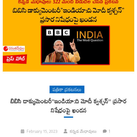
పత్రికా ప్రకటనలు
బిబిసి డాక్యుమెంటరీ”ఇండియా:ది మోదీ క్వశ్చన్” ప్రసార
నిషేధంపై ఖండన
1
February 15, 2023
కన్నడ మేధావులు