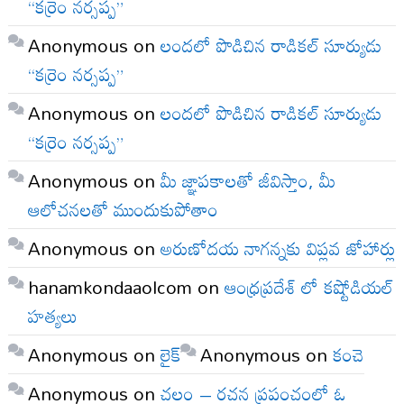
“కర్రెం నర్సప్ప”
Anonymous
on
లందలో పొడిచిన రాడికల్ సూర్యుడు
“కర్రెం నర్సప్ప”
Anonymous
on
లందలో పొడిచిన రాడికల్ సూర్యుడు
“కర్రెం నర్సప్ప”
Anonymous
on
మీ జ్ఞాపకాలతో జీవిస్తాం, మీ
ఆలోచనలతో ముందుకుపోతాం
Anonymous
on
అరుణోదయ నాగన్నకు విప్లవ జోహార్లు
hanamkondaaolcom
on
ఆంధ్రప్రదేశ్ లో కష్టోడియల్
హత్యలు
Anonymous
on
లైక్
Anonymous
on
కంచె
Anonymous
on
చలం – రచన ప్రపంచంలో ఓ