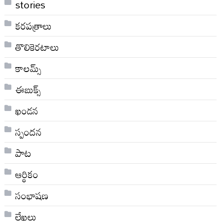
stories
కరపత్రాలు
తొలికెరటాలు
కాలమ్స్
ఈబుక్స్
ఖండన
స్పందన
పాట
ఆర్థికం
సంభాషణ
లేఖలు