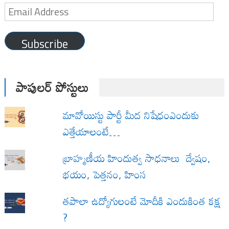
Email
Address
Subscribe
పాపులర్ పోస్టులు
మావోయిస్టు పార్టీ మీద నిషేధంఎందుకు
ఎత్తేయాలంటే…
బ్రాహ్మణీయ హిందుత్వ సాధనాలు ద్వేషం,
భయం, పెత్తనం, హింస
త‌పాలా ఉద్యోగులంటే మోదీకి ఎందుకింత కక్ష
?