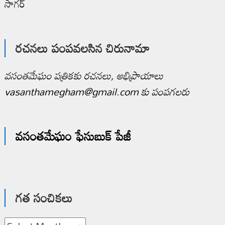
సాగర్
రచనలు పంపవలసిన చిరునామా
వసంతమేఘం పత్రికకు రచనలు, అభిప్రాయాలు
vasanthamegham@gmail.com కు పంపగలరు
వసంతమేఘం ఫేసుబుక్ పేజీ
గత సంచికలు
గత