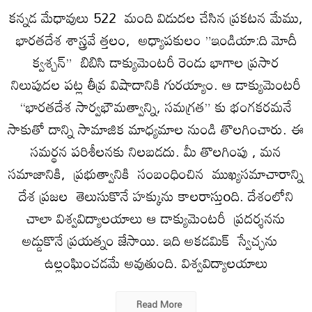
కన్నడ మేధావులు 522 మంది విడుదల చేసిన ప్రకటన మేము,
భారతదేశ శాస్త్రవే త్తలం, అధ్యాపకులం ”ఇండియా:ది మోదీ
క్వశ్చన్” బిబిసి డాక్యుమెంటరీ రెండు భాగాల ప్రసార
నిలుపుదల పట్ల తీవ్ర విషాదానికి గురయ్యాం. ఆ డాక్యుమెంటరీ
“భారతదేశ సార్వభౌమత్వాన్ని, సమగ్రత” కు భంగకరమనే
సాకుతో దాన్ని సామాజిక మాధ్యమాల నుండి తొలగించారు. ఈ
సమర్థన పరిశీలనకు నిలబడదు. మీ తొలగింపు , మన
సమాజానికి, ప్రభుత్వానికి సంబంధించిన ముఖ్యసమాచారాన్ని
దేశ ప్రజల తెలుసుకొనే హక్కును కాలరాస్తుoది. దేశంలోని
చాలా విశ్వవిద్యాలయాలు ఆ డాక్యుమెంటరీ ప్రదర్శనను
అడ్డుకొనే ప్రయత్నం జేసాయి. ఇది అకడమిక్ స్వేచ్ఛను
ఉల్లంఘించడమే అవుతుంది. విశ్వవిద్యాలయాలు
Read More