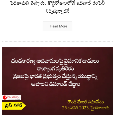
పెడతామని చెప్పారు. కొద్దిరోజులలోనే ఇథనాల్‌ కంపెనీ
నిర్మిస్తున్నారనే
Read More