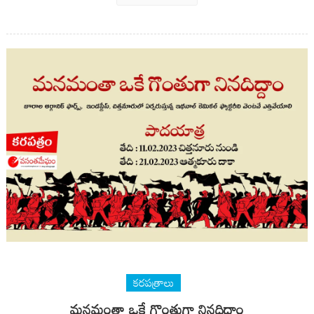
కరపత్రాలు
మనమంతా ఒకే గొంతుగా నినదిద్దాం