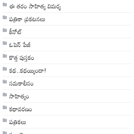
ఈ తరం సాహిత్య విమర్శ
పత్రికా ప్రకటనలు
కీనోట్
ఓపెన్ పేజీ
కొత్త పుస్తకం
కథ..కథయ్యిందా!
సమకాలీనం
సాహిత్యం
కథావరణం
పత్రికలు