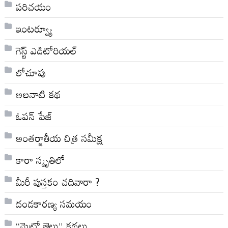
పరిచయం
ఇంటర్వ్యూ
గెస్ట్ ఎడిటోరియల్
లోచూపు
అల‌నాటి క‌థ‌
ఓపన్ పేజ్
అంతర్జాతీయ చిత్ర సమీక్ష
కారా స్మృతిలో
మీరీ పుస్తకం చదివారా ?
దండకారణ్య సమయం
“మెట్రో జైలు” కథలు