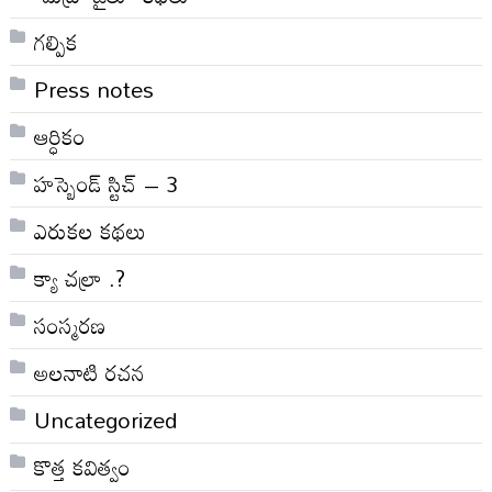
గల్పిక
Press notes
ఆర్ధికం
హస్బెండ్ స్టిచ్ – 3
ఎరుకల కథలు
క్యా చల్రా .?
సంస్మరణ
అలనాటి రచన
Uncategorized
కొత్త కవిత్వం