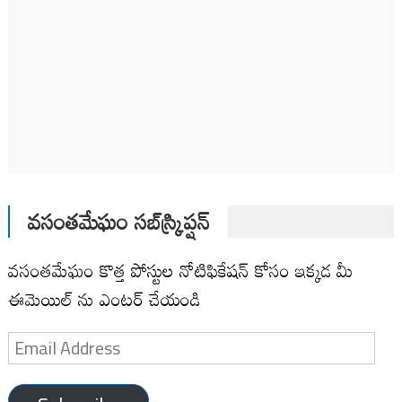
వసంతమేఘం సబ్‌స్క్రిప్షన్
వసంతమేఘం కొత్త పోస్టుల నోటిఫికేషన్ కోసం ఇక్కడ మీ
ఈమెయిల్ ను ఎంటర్ చేయండి
Email
Address