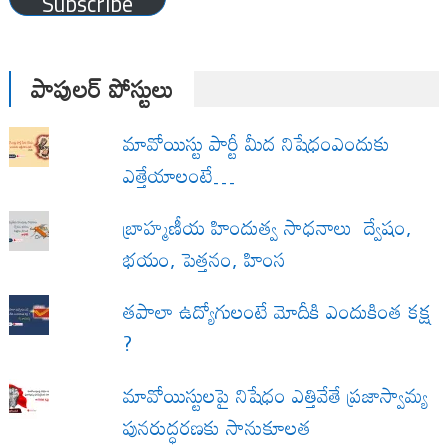
Subscribe
పాపులర్ పోస్టులు
మావోయిస్టు పార్టీ మీద నిషేధంఎందుకు
ఎత్తేయాలంటే…
బ్రాహ్మణీయ హిందుత్వ సాధనాలు ద్వేషం,
భయం, పెత్తనం, హింస
త‌పాలా ఉద్యోగులంటే మోదీకి ఎందుకింత కక్ష
?
మావోయిస్టులపై నిషేధం ఎత్తివేతే ప్రజాస్వామ్య
పునరుద్ధరణకు సానుకూలత