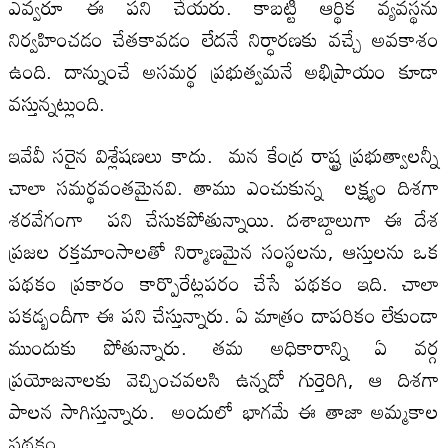
ఎవ్వరూ ఈ పని చేయరు. కాబట్టి ఆర్థిక వ్యవస్థను
నిర్వహించడం చేతకావడం లేదనే నిర్ధారణకు వచ్చే అవకాశం
ఉంది. దాన్నుంచే అసమర్థ ప్రభుత్వమనే అభిప్రాయం కూడా
వస్తున్నట్లుంది.
ఇవేవీ సరైన విశ్లేషణలు కాదు. మన కేంద్ర రాష్ట్ర ప్రభుత్వాలన్నీ
చాలా సమర్థవంతమైనవి. తాము ఎంచుకున్న లక్ష్యం దిశగా
శరవేగంగా పని చేసుకపోతున్నాయి. దశాబ్దాలుగా ఈ దేశ
ప్రజల రక్తమాంసాలతో నిర్మాణమైన సంస్థలను, ఆస్తులను ఒక
పథకం ప్రకారం కార్పొరేట్లపరం చేసే పథకం ఇది. చాలా
పకడ్బందీగా ఈ పని చేస్తున్నారు. ఏ మాత్రం దాపరికం లేకుండా
ముందుకు పోతున్నారు. తమ అధికారాన్ని ఏ వర్గ
ప్రయోజనాలకు వెచ్చించవలసి ఉన్నదో గుర్తెరిగి, ఆ దిశగా
పాలన సాగిస్తున్నారు. అందులో భాగమే ఈ తాజా అమ్మకాల
పథకం.