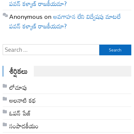
పవన్ కళ్యాణ్ రాజకీయమా?
Anonymous
on
అవగాహన లేని విద్వేషపు మాటలే
పవన్ కళ్యాణ్ రాజకీయమా?
Search
for:
శీర్షికలు
లోచూపు
అల‌నాటి క‌థ‌
ఓపన్ పేజ్
సంపాదకీయం