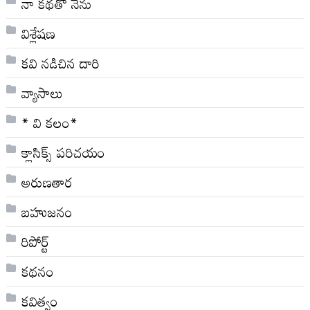
నా క‌థ‌తో నేను
విశ్లేషణ
కవి నడిచిన దారి
వ్యాసాలు
* వి క‌లం*
క్లాసిక్స్ ప‌రిచ‌యం
అరుణతార
బహుజనం
రిపోర్ట్
కథనం
కవిత్వం