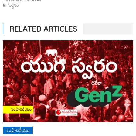
In "ఆర్ధికం"
RELATED ARTICLES
సంపాదకీయం