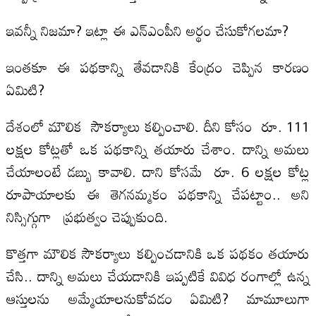
ఇవన్నీ నిజమా? ఇట్లా ఈ ఎన్‌ఎంపీని అర్థం చేసుకోగలమా?
ఇంతకూ ఈ పథకాన్ని తేవడానికి కేంద్రం చెప్పిన కారణం
ఏమిటి?
దేశంలో మౌలిక సౌకర్యాలు కల్పించాలి. దీని కోసం రూ. 111
లక్షల కోట్లతో ఒక పథకాన్ని తయారు చేశాం. దాన్ని అమలు
చేయాలంటే డబ్బు కావాలి. దాని కోసమే రూ. 6 లక్షల కోట్ల
రూపాయాలకు ఈ తెగనమ్మకం పథకాన్ని చేపట్టాం.. అని
నిస్సిగ్గుగా ప్రభుత్వం చెప్పుకుంది.
కొత్తగా మౌలిక సౌకర్యాలు కల్పించడానికి ఒక పథకం తయారు
చేసి.. దాన్ని అమలు చేయడానికి ఇప్పటికే వివిధ రంగాల్లో ఉన్న
ఆస్తులను అమ్మేయాలనుకోవడం ఏమిటి? మామూలుగా