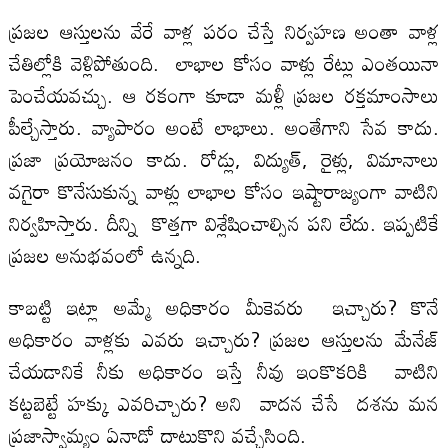
ప్రజల ఆస్తులను వేరే వాళ్ల పరం చేస్తే నిర్వహణ అంతా వాళ్ల
చేతిల్లోకి వెళ్లిపోతుంది. లాభాల కోసం వాళ్లు రేట్లు ఎంతయినా
పెంచేయవచ్చు. ఆ రకంగా కూడా మళ్లీ ప్రజల రక్తమాంసాలు
పీల్చేస్తారు. వ్యాపారం అంటే లాభాలు. అంతేగాని సేవ కాదు.
ప్రజా ప్రయోజనం కాదు. రోడ్లు, విద్యుత్‌, రైళ్లు, విమానాలు
వగైరా కొనేసుకున్న వాళ్లు లాభాల కోసం ఇష్టారాజ్యంగా వాటిని
నిర్వహిస్తారు. దీన్ని కొత్తగా విశ్లేషించాల్సిన పని లేదు. ఇప్పటికే
ప్రజల అనుభవంలో ఉన్నది.
కాబట్టి ఇట్లా అమ్మే అధికారం మీకెవరు ఇచ్చారు? కొనే
అధికారం వాళ్లకు ఎవరు ఇచ్చారు? ప్రజల ఆస్తులను మేనేజ్‌
చేయడానికే నీకు అధికారం ఇస్తే నీవు ఇంకొకరికి వాటిని
కట్టబెట్టే హక్కు ఎవరిచ్చారు? అని వాదన చేసే దశను మన
ప్రజాస్వామ్యం ఏనాడో దాటుకొని వచ్చేసింది.