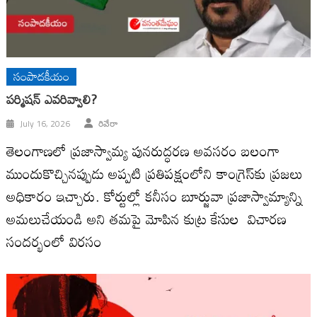
సంపాదకీయం
ప‌ర్మిష‌న్ ఎవ‌రివ్వాలి?
July 16, 2026
రివేరా
తెలంగాణ‌లో ప్ర‌జాస్వామ్య పున‌రుద్ధ‌ర‌ణ అవ‌స‌రం బ‌లంగా
ముందుకొచ్చిన‌ప్పుడు అప్ప‌టి ప్ర‌తిప‌క్షంలోని కాంగ్రెస్‌కు ప్ర‌జ‌లు
అధికారం ఇచ్చారు. కోర్టుల్లో క‌నీసం బూర్జువా ప్ర‌జాస్వామ్యాన్ని
అమ‌లుచేయండి అని త‌మ‌పై మోపిన కుట్ర కేసుల విచార‌ణ
సంద‌ర్భంలో విర‌సం