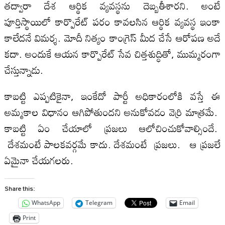
తద్వారా దేశ ఆర్థిక వ్యవస్థను దెబ్బతీశారని. అంటే
పూర్తిస్థాయిలో కార్పొరేట్‌ పరం కావలసిన ఆర్థిక వ్యవస్థ ఇంకా
కాలేదనే విమర్శ. మోదీ నిత్యం కాంగ్రెస్‌ మీద చేసే ఆరోపణ అదే
కదా. అందుకే ఆయన కార్పొరేట్‌ సేవ చిత్తశుద్ధితో, ముమ్మరంగా
చేస్తున్నాడు.
కాబట్టి ఎప్పటికైనా, ఇంకేదో పార్టీ అధికారంలోకి వస్తే ఈ
అమ్మకాల విధానం ఆగిపోతుందని అనుకోవడం వెర్రి మాత్రమే.
కాబట్టి ఏం చేయాలో ప్రజలు ఆలోచించుకోవాల్సిందే.
దేశమంటే పాలకవర్గమే కాదు. దేశమంటే ప్రజలు. ఆ ప్రజలే
ఏమైనా చేయగలరు.
Share this:
WhatsApp
Telegram
Email
Print