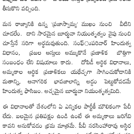
తీసుకొని వచ్చింది.
మన రాజ్యానికి ఉన్న ‘ప్రజాస్వామ్య’ ముఖం నుంచి వీటిని
చూడలేం. దాని సారమైన బూర్జువా నియంతృత్వం వైపు నుంచి
చూస్తేనే సరిగా అర్థమవుతుంది. సంఫ్‌ుపరివార్‌ హిందుత్వ
విధానం, ప్రజల ఆస్తులు అమ్ముకొనే ప్రణాళిక బొత్తిగా
సంబంధం లేని విషయాలు కాదు. దోపిడీ అర్థిక విధానాలు,
అమ్మకాల ఆర్థిక ప్రణాళికలు యథేచ్ఛగా సాగించుకోడానికి
మతాన్ని, ఆనాగరిక భావజాలాన్ని అడ్డం పెట్టుకోవడమే
హిందుత్వ ఫాసిజం. అచ్చమైన బూర్జువా నియంతృత్వమిది.
ఈ విధానాలతో దేశంలోని ఏ ఎన్నికల పార్టీకీ మౌలికంగా పేచీ
లేదు. బలమైన ప్రతిపక్షం ఉండి ఉంటే ఈ అమ్మకాలు జరిగేవి
కావని అనుకోవడం భ్రమ మాత్రమే. పీవీ నరసింహారావు అస్థిర