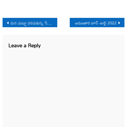
Post
మన చుట్టూ పరచుకున్న ‘నీలి కళ్ల నేల’
అరుణతార జూన్ -జులై 2022
navigation
Leave a Reply