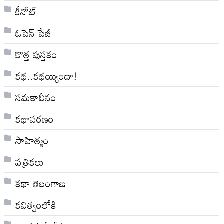
కీనోట్
ఓపెన్ పేజీ
కొత్త పుస్తకం
కథ..కథయ్యిందా!
సమకాలీనం
కథావరణం
సాహిత్యం
పత్రికలు
కథా తెలంగాణ
కవిత్వంలోకి