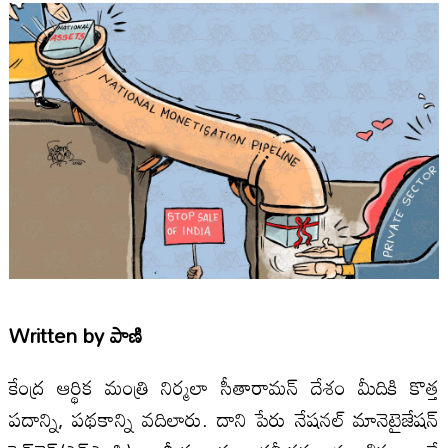
Written by
పాణి
కేంద్ర ఆర్థిక మంత్రి నిర్మలా సీతారామన్‌ దేశం మీదికి కొత్త
పదాన్ని, పథకాన్ని వదిలారు. దాని పేరు నేషనల్‌ మానెటైజేషన్‌