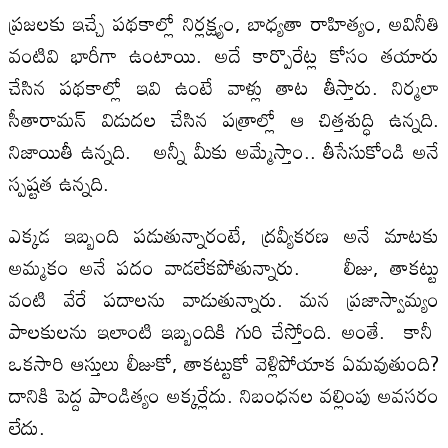
ప్రజలకు ఇచ్చే పథకాల్లో నిర్లక్ష్యం, బాధ్యతా రాహిత్యం, అవినీతి
వంటివి భారీగా ఉంటాయి. అదే కార్పొరేట్ల కోసం తయారు
చేసిన పథకాల్లో ఇవి ఉంటే వాళ్లు తాట తీస్తారు. నిర్మలా
సీతారామన్‌ విడుదల చేసిన పత్రాల్లో ఆ చిత్తశుద్ధి ఉన్నది.
నిజాయితీ ఉన్నది. అన్నీ మీకు అమ్మేస్తాం.. తీసేసుకోండి అనే
స్పష్టత ఉన్నది.
ఎక్కడ ఇబ్బంది పడుతున్నారంటే, ద్రవ్యీకరణ అనే మాటకు
అమ్మకం అనే పదం వాడలేకపోతున్నారు. లీజు, తాకట్టు
వంటి వేరే పదాలను వాడుతున్నారు. మన ప్రజాస్వామ్యం
పాలకులను ఇలాంటి ఇబ్బందికి గురి చేస్తోంది. అంతే. కానీ
ఒకసారి ఆస్తులు లీజుకో, తాకట్టుకో వెళ్లిపోయాక ఏమవుతుంది?
దానికి పెద్ద పాండిత్యం అక్కర్లేదు. నిబంధనల వల్లింపు అవసరం
లేదు.