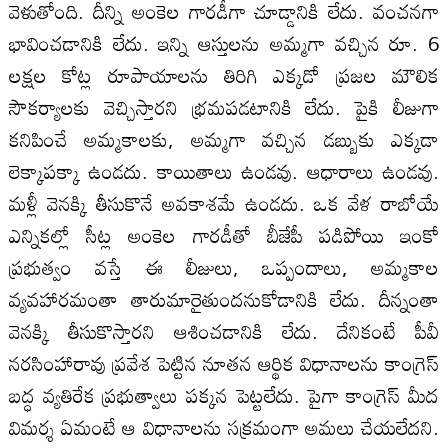
వెళుతోంది. దీన్ని అంకెల గారడీగా చూడ్డానికి లేదు. వంచనగా
భావించడానికి లేదు. ఇన్ని ఆస్తులను అమ్మగా వచ్చిన రూ. 6
లక్షల కోట్ల రూపాయాలను తిరిగి ఎక్కడో ప్రజల మౌలిక
సౌకర్యాలకు వెచ్చిస్తారని భ్రమపడటానికి లేదు. పైకి లీజుగా
కనిపించే అమ్మకాలకు, అమ్మగా వచ్చిన డబ్బుకు ఎక్కడా
లెక్కాపక్కా ఉండదు. కాయితాలు ఉండవు. ఆధారాలు ఉండవు.
మళ్లీ వెనక్కి తీసుకొనే అవకాశమే ఉండదు. ఒక వేళ రాబోయే
ఎన్నికల్లో సీట్ల అంకెల గారడీతో బీజేపీ పడిపోయి ఇంకో
ప్రభుత్వం వస్తే ఈ లీజులు, ఒప్పందాలు, అమ్మకాల
వ్యవహారమంతా తారుమారైతుందనుకోడానికి లేదు. దీన్నంతా
వెనక్కి తీసుకొస్తారని ఆశించడానికి లేదు. దేనికంటే పీవీ
నరసింహారావు ప్రవేశ పెట్టిన నూతన ఆర్థిక విధానాలను కాంగ్రెస్‌
బద్ధ వ్యతిరేక ప్రభుత్వాలు పక్కన పెట్టలేదు. పైగా కాంగ్రెస్‌ మీద
విమర్శ ఏమంటే ఆ విధానాలను సక్రమంగా అమలు చేయలేదని.