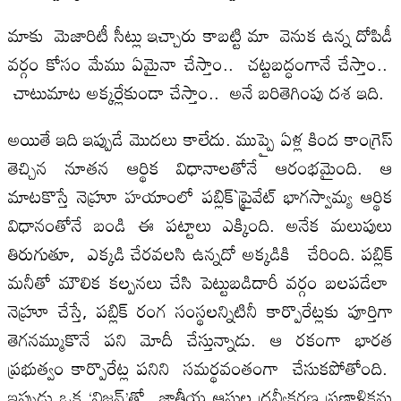
మాకు మెజారిటీ సీట్లు ఇచ్చారు కాబట్టి మా వెనుక ఉన్న దోపిడీ
వర్గం కోసం మేము ఏమైనా చేస్తాం.. చట్టబద్ధంగానే చేస్తాం..
చాటుమాట అక్కర్లేకుండా చేస్తాం.. అనే బరితెగింపు దశ ఇది.
అయితే ఇది ఇప్పుడే మొదలు కాలేదు. ముప్పై ఏళ్ల కింద కాంగ్రెస్‌
తెచ్చిన నూతన ఆర్థిక విధానాలతోనే ఆరంభమైంది. ఆ
మాటకొస్తే నెహ్రూ హయాంలో పబ్లిక్‌`ప్రైవేట్‌ భాగస్వామ్య ఆర్థిక
విధానంతోనే బండి ఈ పట్టాలు ఎక్కింది. అనేక మలుపులు
తిరుగుతూ, ఎక్కడి చేరవలసి ఉన్నదో అక్కడికి చేరింది. పబ్లిక్‌
మనీతో మౌలిక కల్పనలు చేసి పెట్టుబడిదారీ వర్గం బలపడేలా
నెహ్రూ చేస్తే, పబ్లిక్‌ రంగ సంస్థలన్నిటినీ కార్పొరేట్లకు పూర్తిగా
తెగనమ్ముకొనే పని మోదీ చేస్తున్నాడు. ఆ రకంగా భారత
ప్రభుత్వం కార్పొరేట్ల పనిని సమర్థవంతంగా చేసుకపోతోంది.
ఇప్పుడు ఒక ‘విజన్‌’తో జాతీయ ఆస్తుల ద్రవ్యీకరణ ప్రణాళికను