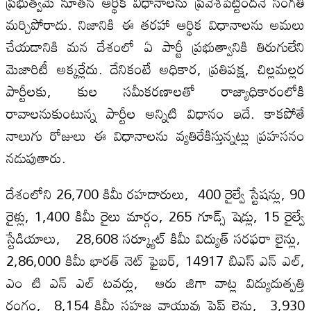
ప్రభుత్వమే నూతన ఆర్థిక విధానాలను ప్రవేశపెట్టిందనే సంగతి
మర్చిపోరాదు. నిజానికి ఈ తరహా ఆర్థిక విధానాలను అమలు
చేయడానికి మన దేశంలో ఏ పార్టీ ప్రభుత్వానికి తిరుగులేని
మెజారిటీ అక్కర్లేదు. దేనికంటే అధికార, ప్రతిపక్ష, చిల్లమల్లర
పార్టీలకు, కుల సమీకరణాలతో రాజ్యాధికారంలోకి
రావాలనుకుంటున్న పార్టీల అన్నిటి విధానం ఇదే. కాకపోతే
నాలుగు రోజులు ఈ విధానాలను వ్యతిరేకిస్తున్నట్లు ప్రహసనం
నడుపుతారు.
దేశంలోని 26,700 కిమీ రహదారులు, 400 రైల్వే స్టేషన్లు, 90
రైళ్లు, 1,400 కిమీ రైలు మార్గం, 265 గూడ్స్‌ షెడ్లు, 15 రైల్వే
స్టేడియాలు, 28,608 సర్క్యూట్‌ కిమీ విద్యుత్‌ సరఫరా లైన్లు,
2,86,000 కిమీ భారత్‌ నెట్‌ ఫైబర్‌, 14917 బిఎస్‌ ఎన్‌ ఎల్‌,
ఎం టి ఎన్‌ ఎల్‌ టవర్లు, ఆరు జిగా వాట్ల విద్యుదుత్పత్తి
రంగం, 8,154 కిమీ సహజ వాయువు పైప్‌ లైన్లు, 3,930