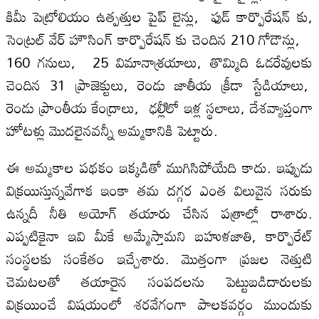
కిమీ పెట్రోలియం ఉత్పత్తుల పైప్‌ లైన్లు, ఫుడ్‌ కార్పొరేషన్‌ కు,
సెంట్రల్‌ వేర్‌ హౌసింగ్‌ కార్పొరేషన్‌ కు చెందిన 210 గోడౌన్లు,
160 గనులు, 25 విమానాశ్రయాలు, తొమ్మిది ఓడరేవులకు
చెందిన 31 ప్రాజెక్టులు, రెండు జాతీయ క్రీడా స్టేడియాలు,
రెండు ప్రాంతీయ కేంద్రాలు, ఢల్లీిలో ఇళ్ల స్థలాలు, దేశవ్యాప్తంగా
హోటళ్లు మొదలైనవన్నీ అమ్మకానికి పెట్టారు.
ఈ అమ్మకాల పథకం ఇక్కడితో ముగిసిపోయేది కాదు. ఇప్పుడు
విక్రయిస్తున్నవేగాక ఇంకా తమ దగ్గర ఎంత విలువైన సరుకు
ఉన్నదీ నీతి అయోగ్‌ తయారు చేసిన పత్రాల్లో రాశారు.
ఎప్పటికైనా ఇవి మీకే అమ్మేస్తామని బహుళజాతి, కార్పొరేట్‌
సంస్థలకు సంకేతం ఇచ్చేశారు. మొత్తంగా ప్రజల నెత్తుటి
చెమటలతో తయారైన సంపదలను పెట్టుబడిదారులకు
విక్రయించే విషయంలో శరవేగంగా పాలకవర్గం ముందుకు