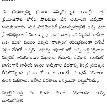
ఈ ప్రభుత్వాన్ని ప్రజలు ఎన్నుకున్నారు కాబట్టి వాళ్ల
ప్రయోజనాల కోసం పాలకులు పని చేయాలని ఎవరైనా
అనుకుంటారు. మన పార్లమెంటరీ ప్రజాస్వామ్యానికి ఉన్న ప్రజా
ప్రాతినిధ్యం అనే ముఖం వైపు నుంచి చూస్తే ఇది సరైనదే. కానీ ఆ
పక్క ఇంకో ముఖం ఉన్నది. రాజ్యాంగ యంత్రమంతా దోపిడీ
వర్గం చేతిలో ఉన్నది. ప్రభుత్వ అధికారంలో ఉన్న వాళ్లెవరైనా ఆ
వర్గానికి అనుకూలంగా పథకాలు తయారు చేయాలి. అందులో
భాగంగానే జాతీయ ఆస్తుల అమ్మకాల పథకాన్ని కేంద్ర ప్రభుత్వం
తీసుకొచ్చింది. ప్రజల కోసం కావాలంటే.. పింఛన్‌ పథకాలు,
ఉచిత పథకాలు, ఉపాధి పథకాలు ఎన్నయినా పెట్టుకోవచ్చు.
విజ్ఞులైనవాళ్లు ఈ రెండు రకాల పథకాలను పోల్చి
చూసుకోవాలి.