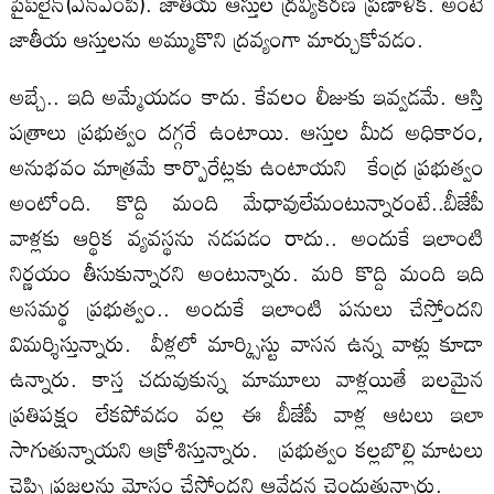
పైప్‌లైన్‌(ఎన్‌ఎంపి). జాతీయ ఆస్తుల ద్రవ్యీకరణ ప్రణాళిక. అంటే
జాతీయ ఆస్తులను అమ్ముకొని ద్రవ్యంగా మార్చుకోవడం.
అబ్చే.. ఇది అమ్మేయడం కాదు. కేవలం లీజుకు ఇవ్వడమే. ఆస్తి
పత్రాలు ప్రభుత్వం దగ్గరే ఉంటాయి. ఆస్తుల మీద అధికారం,
అనుభవం మాత్రమే కార్పొరేట్లకు ఉంటాయని కేంద్ర ప్రభుత్వం
అంటోంది. కొద్ది మంది మేధావులేమంటున్నారంటే..బీజేపీ
వాళ్లకు ఆర్థిక వ్యవస్థను నడపడం రాదు.. అందుకే ఇలాంటి
నిర్ణయం తీసుకున్నారని అంటున్నారు. మరి కొద్ది మంది ఇది
అసమర్థ ప్రభుత్వం.. అందుకే ఇలాంటి పనులు చేస్తోందని
విమర్శిస్తున్నారు. వీళ్లలో మార్క్సిస్టు వాసన ఉన్న వాళ్లు కూడా
ఉన్నారు. కాస్త చదువుకున్న మామూలు వాళ్లయితే బలమైన
ప్రతిపక్షం లేకపోవడం వల్ల ఈ బీజేపీ వాళ్ల ఆటలు ఇలా
సాగుతున్నాయని ఆక్రోశిస్తున్నారు. ప్రభుత్వం కల్లబొల్లి మాటలు
చెప్పి ప్రజలను మోసం చేస్తోందని ఆవేదన చెందుతున్నారు.