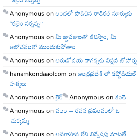
Anonymous
on
లందలో పొడిచిన రాడికల్ సూర్యుడు
“కర్రెం నర్సప్ప”
Anonymous
on
మీ జ్ఞాపకాలతో జీవిస్తాం, మీ
ఆలోచనలతో ముందుకుపోతాం
Anonymous
on
అరుణోదయ నాగన్నకు విప్లవ జోహార్లు
hanamkondaaolcom
on
ఆంధ్రప్రదేశ్ లో కష్టోడియల్
హత్యలు
Anonymous
on
లైక్
Anonymous
on
కంచె
Anonymous
on
చలం – రచన ప్రపంచంలో ఓ
‘చుక్కమ్మ’
Anonymous
on
అవగాహన లేని విద్వేషపు మాటలే