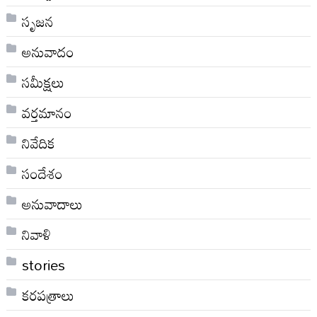
సృజన
అనువాదం
సమీక్షలు
వర్తమానం
నివేదిక
సందేశం
అనువాదాలు
నివాళి
stories
కరపత్రాలు