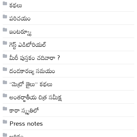
కథలు
పరిచయం
ఇంటర్వ్యూ
గెస్ట్ ఎడిటోరియల్
మీరీ పుస్తకం చదివారా ?
దండకారణ్య సమయం
“మెట్రో జైలు” కథలు
అంతర్జాతీయ చిత్ర సమీక్ష
కారా స్మృతిలో
Press notes
ఆర్ధికం