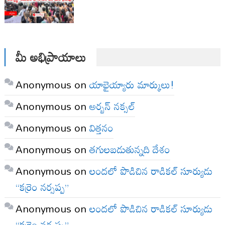
మీ అభిప్రాయాలు
Anonymous
on
యాభైయ్యారు మార్కులు!
Anonymous
on
అర్బన్ నక్సల్
Anonymous
on
విత్తనం
Anonymous
on
తగులబడుతున్నది దేశం
Anonymous
on
లందలో పొడిచిన రాడికల్ సూర్యుడు
“కర్రెం నర్సప్ప”
Anonymous
on
లందలో పొడిచిన రాడికల్ సూర్యుడు
“కర్రెం నర్సప్ప”