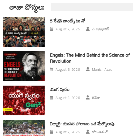
తాజా పోస్టులు
ద నేషన్ వాంట్స్ టు నో
August 7, 2026
ఎ కె ప్రభాకర్
Engels: The Mind Behind the Science of
Revolution
August 6, 2026
Manish Azad
యుగ స్వ‌రం
August 2, 2026
రివేరా
విద్యార్థి- యువత పోరాటం ఒక మేల్కొలుపు
August 2, 2026
కోట ఆనంద్