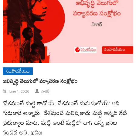
సంపాదకీయం
అభివృద్ధి వెలుగులో పర్యావరణ సంక్షోభం
June 1, 2026
సాగర్
‘దేశమంటే మట్టి కాదోయ్, దేశమంటే మనుషులోయ్’ అని
గురుజాడ అన్నారు. దేశమంటే మనిషి కాదు మట్టి అన్నది నేటి
ప్రభుత్వాల మాట. మట్టి అంటే మట్టిలో దాగి ఉన్న ఖనిజ
సంపద అని. ఖనిజ