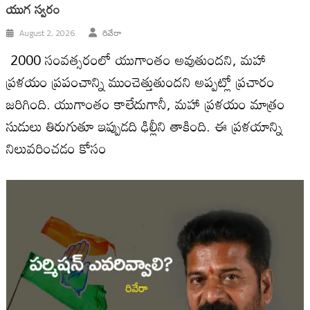
యుగ స్వ‌రం
August 2, 2026
రివేరా
2000 సంవ‌త్స‌రంలో యుగాంతం అవుతుంద‌ని, మ‌హా
ప్ర‌ళ‌యం ప్ర‌పంచాన్ని ముంచెత్తుతుంద‌ని అప్ప‌ట్లో ప్ర‌చారం
జ‌రిగింది. యుగాంతం కాలేదుగానీ, మ‌హా ప్ర‌ళ‌యం మాత్రం
సుడులు తిరుగుతూ ఇప్పుడ‌ది ఢిల్లీని తాకింది. ఈ ప్ర‌ళ‌యాన్ని
నిలువ‌రించ‌డం కోసం