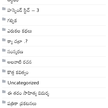
హస్బెండ్ స్టిచ్ – 3
గల్పిక
ఎరుకల కథలు
క్యా చల్రా .?
సంస్మరణ
అలనాటి రచన
కొత్త కవిత్వం
Uncategorized
ఈ తరం సాహిత్య విమర్శ
పత్రికా ప్రకటనలు