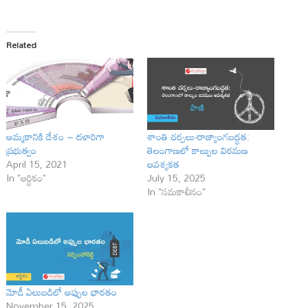
Related
అమ్మకానికి దేశం – దళారిగా
శాంతి చర్చలు-రాజ్యాంగబద్ధత:
ప్రభుత్వం
తెలంగాణలో కాల్పుల విరమణ
April 15, 2021
ఆవశ్యకత
In "ఆర్ధికం"
July 15, 2025
In "సమకాలీనం"
మోడీ ఏలుబడిలో అప్పుల భారతం
November 15, 2025