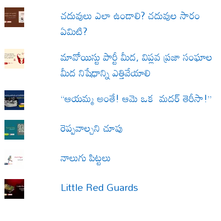
చదువులు ఎలా ఉండాలి? చదువుల సారం
ఏమిటి?
మావోయిస్టు పార్టీ మీద, విప్లవ ప్రజా సంఘాల
మీద నిషేధాన్ని ఎత్తివేయాలి
“ఆయమ్మ అంతే! ఆమె ఒక మదర్ తెరీసా!”
రెప్పవాల్చని చూపు
నాలుగు పిట్టలు
Little Red Guards