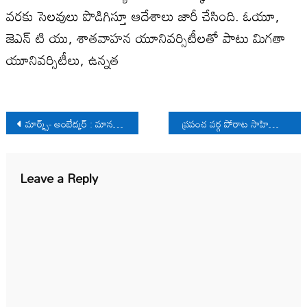
వరకు సెలవులు పొడిగిస్తూ ఆదేశాలు జారీ చేసింది. ఓయూ,
జెఎన్ టి యు, శాతవాహన యూనివర్సిటీలతో పాటు మిగతా
యూనివర్సిటీలు, ఉన్నత
Post
మార్క్స్- అంబేద్కర్ : మానవ విమోచనా దృక్పథాలు
ప్రపంచ వర్గ పోరాట సాహిత్యానికి చేర్పు
navigation
Leave a Reply