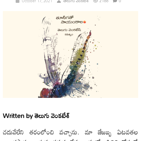
2188
0
October 17, 2021
తెలుగు వెంక‌టేశ్‌
Written by
తెలుగు వెంక‌టేశ్‌
చదువేలేని తరంలోంచి వచ్చాను. మా జేజబ్బ ఏటవతల