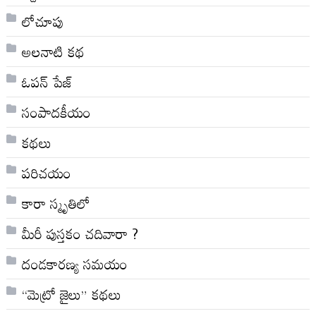
లోచూపు
అల‌నాటి క‌థ‌
ఓపన్ పేజ్
సంపాదకీయం
కథలు
పరిచయం
కారా స్మృతిలో
మీరీ పుస్తకం చదివారా ?
దండకారణ్య సమయం
“మెట్రో జైలు” కథలు