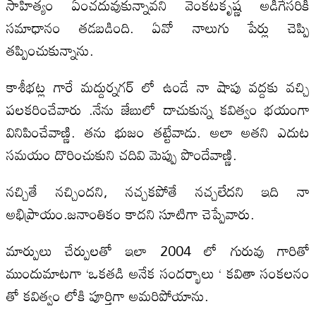
సాహిత్యం ఏంచదువుకున్నావని వెంకటకృష్ణ అడిగేసరికి
సమాధానం తడబడింది. ఏవో నాలుగు పేర్లు చెప్పి
తప్పించుకున్నాను.
కాశీభట్ల గారే మద్దుర్నగర్ లో ఉండే నా షాపు వద్దకు వచ్చి
పలకరించేవారు .నేను జేబులో దాచుకున్న కవిత్వం భయంగా
వినిపించేవాణ్ణి. తను భుజం తట్టేవాడు. అలా అతని ఎదుట
సమయం దొరించుకుని చదివి మెప్పు పొందేవాణ్ణి.
నచ్చితే నచ్చిందని, నచ్చకపోతే నచ్చలేదని ఇది నా
అభిప్రాయం.జనాంతికం కాదని సూటిగా చెప్పేవారు.
మార్పులు చేర్పులతో ఇలా 2004 లో గురువు గారితో
ముందుమాటగా ‘ఒకతడి అనేక సందర్భాలు ‘ కవితా సంకలనం
తో కవిత్వం లోకి పూర్తిగా అమరిపోయాను.