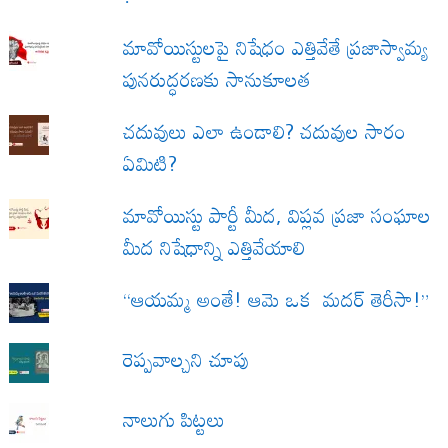
మావోయిస్టులపై నిషేధం ఎత్తివేతే ప్రజాస్వామ్య
పునరుద్ధరణకు సానుకూలత
చదువులు ఎలా ఉండాలి? చదువుల సారం
ఏమిటి?
మావోయిస్టు పార్టీ మీద, విప్లవ ప్రజా సంఘాల
మీద నిషేధాన్ని ఎత్తివేయాలి
“ఆయమ్మ అంతే! ఆమె ఒక మదర్ తెరీసా!”
రెప్పవాల్చని చూపు
నాలుగు పిట్టలు