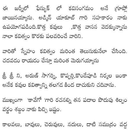
ఈ జర్నీలో ఫేస్బుక్ లో కవిసంగమం అనే గ్రూప్లో
జాయినయ్యాను. అడ్మిన్ యాకూబ్ గారి సహకారం నాకు
ఉపయోగపడింది.కొత్త కవులు ,కొత్త వాసన వెదక్కున్నాను
నాలా కవిత్వం కొరకు పలవరించే వారిని.
వారితో స్నేహం కవిత్వం మరింత తెలుసుకునేలా చేసింది.
చదవడం రాయడం చేస్తూ మరింత మెరుగయ్యాను
శ్రీ శ్రీ ని, అరుణ్ సాగర్ని, కొప్పర్తి,కొండేపూడి నిర్మల ఇంకా
అనేక కవుల కవిత్వాన్ని తలగడ కింద దాచుకుని చదివాను.
ముఖ్యంగా ‘కావేగో ‘గారి రచనల్ని తన పదాల పొదుపు శిల్పం
వర్ణం శబ్దం నాకు పిచ్చి ఇష్టం.
కాలవలు, బావులు, చెరువులు, నదులు, దాటి సముద్రం వద్ద