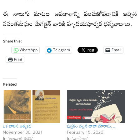
ఈ నాలుగు మాటల అవకాశాన్ని పంచుకోవడానికి ఇచ్చిన
వసంతమేఘం మేగజైన్ వారికి హృదయపూర్వక ధన్యవాదాలు.
Share this:
WhatsApp
Telegram
Email
Print
Related
ఒక బానిస ఆత్మకథ
పుస్తకం వల్లనే చాలా మారాను…
November 30, 2021
February 15, 2026
In "అలనాటి రచన"
In "వ్యాసాలు"