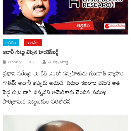
ఆర్ధికం
కాలమ్స్
అదానీ గుట్టు విప్పిన హిండెన్‌బర్గ్‌
February 15, 2023
ఎ. నర్సింహారెడ్డి
ప్రధాని నరేంద్ర మోడీకి ఎంతో సన్నిహితుడు గుజరాత్‌ వ్యాపారి
గౌతమ్‌ అదానీ ఇప్పుడు ఆయన సిరుల శిఖరాల వెనుక అతి
పెద్ద కుట్ర దాగి ఉన్నదని అమెరికాకు చెందిన ప్రముఖ
పారిశ్రామిక పెట్టుబడుల పరిశోధన