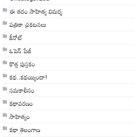
ఈ తరం సాహిత్య విమర్శ
పత్రికా ప్రకటనలు
కీనోట్
ఓపెన్ పేజీ
కొత్త పుస్తకం
కథ..కథయ్యిందా!
సమకాలీనం
కథావరణం
సాహిత్యం
కథా తెలంగాణ