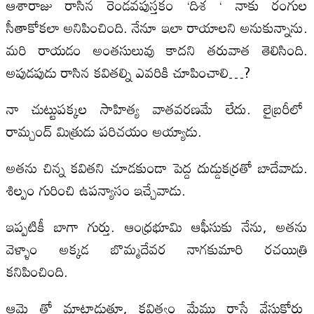
ఆశారాజు రాసిన రెండవపుస్తకం ‘దిశ ‘ నాకు రంగుల
సీతాకోకలా అనిపించింది. నేనూ ఇలా రాయాలని అనుకున్నాను.
మరి రాయడం అంతసులువు కాదని తరువాత తెలిసింది.
అపుడపుడు రాసిన కవితల్ని ఎవరికి చూపించాలి…?
నా చుట్టుపక్కల సాహిత్య వాతవరణమే లేదు. లైబ్రరీలో
రామ్చంద్ మిత్రుడు పరిచయం అయ్యాడు.
అతను చిన్న కవితని చూడకుండా పెద్ద దుడ్డుకర్రతో బాదేవాడు.
శిల్పం గురించి ఉపన్యాసం ఇచ్చేవాడు.
ఇప్పటికీ బాగా గుర్తు. ఆంధ్రభూమి ఆఫీసుకు నేను, అతను
వెళ్ళాం అక్కడ బొమ్మదేవర నాగకుమారి రచయిత్రి
కనిపించింది.
ఆమె తో మాట్లాడుతూ, కవిత్వం మేము రాస్తే వేసుకోరు