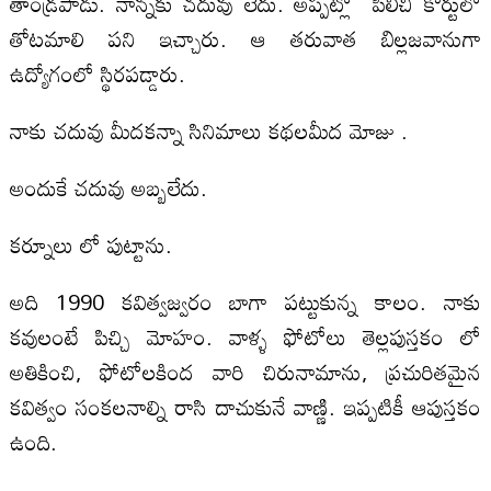
తాండ్రపాడు. నాన్నకు చదువు లేదు. అప్పట్లో పిలిచి కోర్టులో
తోటమాలి పని ఇచ్చారు. ఆ తరువాత బిల్లజవానుగా
ఉద్యోగంలో స్థిరపడ్డారు.
నాకు చదువు మీదకన్నా సినిమాలు కథలమీద మోజు .
అందుకే చదువు అబ్బలేదు.
కర్నూలు లో పుట్టాను.
అది 1990 కవిత్వజ్వరం బాగా పట్టుకున్న కాలం. నాకు
కవులంటే పిచ్చి మోహం. వాళ్ళ ఫోటోలు తెల్లపుస్తకం లో
అతికించి, ఫోటోలకింద వారి చిరునామాను, ప్రచురితమైన
కవిత్వం సంకలనాల్ని రాసి దాచుకునే వాణ్ణి. ఇప్పటికీ ఆపుస్తకం
ఉంది.