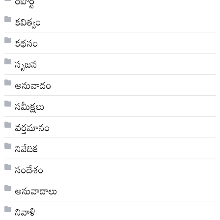
రిపోర్ట్
కవిత్వం
కథనం
సృజన
అనువాదం
సమీక్షలు
వర్తమానం
నివేదిక
సందేశం
అనువాదాలు
నివాళి