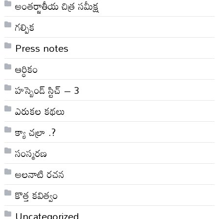
అంతర్జాతీయ చిత్ర సమీక్ష
గల్పిక
Press notes
ఆర్ధికం
హస్బెండ్ స్టిచ్ – 3
ఎరుకల కథలు
క్యా చల్రా .?
సంస్మరణ
అలనాటి రచన
కొత్త కవిత్వం
Uncategorized