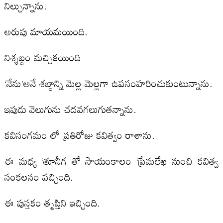
నిల్చున్నాను.
అరుపు మాయమయింది.
నిశ్శబ్దం మచ్చికయింది
‘నేను’అనే శబ్దాన్ని మెల్ల మెల్లగా ఉపసంహరించుకుంటున్నాను.
ఇపుడు వెలుగును చదవగలుగుతన్నాను.
కవిసంగమం లో ప్రతిరోజు కవిత్వం రాశాను.
ఈ మధ్య ‘తూనీగ తో సాయంకాలం ‘ప్రేమలేఖ నుంచి కవిత్వ
సంకలనం వచ్చింది.
ఈ పుస్తకం తృప్తిని ఇచ్చింది.