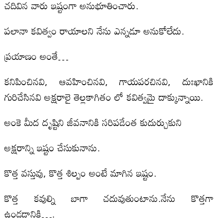
చదివిన వారు ఇష్టంగా అనుభూతించారు.
పలానా కవిత్వం రాయాలని నేను ఎన్నడూ అనుకోలేదు.
ప్రయాణం అంతే…
కనిపించినవి, ఆవహించినవి, గాయపరచినవి, దుఃఖానికి
గురిచేసినవి అక్షరాలై తెల్లకాగితం లో కవిత్వమై దాక్కున్నాయి.
అంకె మీద దృష్టిని జీవనానికి సరిపడేంత కుదుర్చుకుని
అక్షరాన్ని ఇష్టం చేసుకునాను.
కొత్త వస్తువు, కొత్త శిల్పం అంటే మాగిన ఇష్టం.
కొత్త కవుల్ని బాగా చదువుతుంటాను.నేను కొత్తగా
ఉండడానికి….