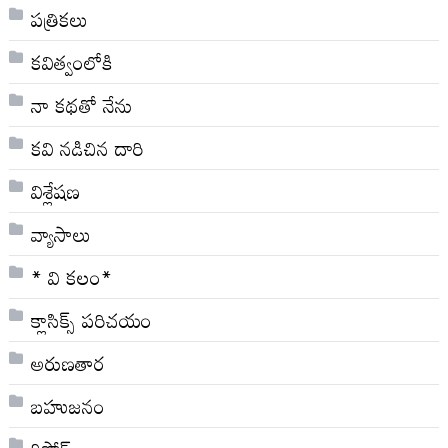
పత్రికలు
కవిత్వంలోకి
నా క‌థ‌తో నేను
కవి నడిచిన దారి
విశ్లేషణ
వ్యాసాలు
* వి క‌లం*
క్లాసిక్స్ ప‌రిచ‌యం
అరుణతార
బహుజనం