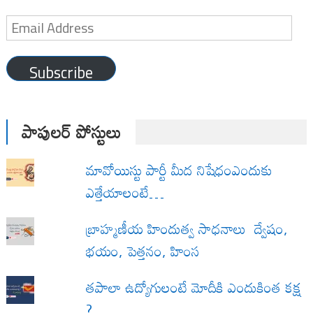
Email
Address
Subscribe
పాపులర్ పోస్టులు
మావోయిస్టు పార్టీ మీద నిషేధంఎందుకు
ఎత్తేయాలంటే…
బ్రాహ్మణీయ హిందుత్వ సాధనాలు ద్వేషం,
భయం, పెత్తనం, హింస
త‌పాలా ఉద్యోగులంటే మోదీకి ఎందుకింత కక్ష
?