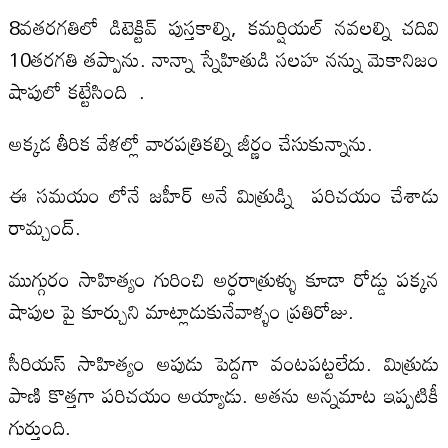
8వతరగతిలో డిటెక్టివ్ పుస్తకాల్ని, కమర్షియల్ నవలల్ని చదివి
10తరగతి తప్పాను. నాన్నా స్నేహితుడి సలహ నన్ను మెకానిజం
షాపులో కట్టేసింది .
అక్కడ తీరిక వేళల్లో వారపత్రికల్ని జీర్ణం చేసుకున్నాను.
ఈ సమయం లోనే జహీర్ అనే మిత్రుడ్ని పరిచయం చేశాడు
రామ్చంద్.
ముగ్గురం సాహిత్యం గురించి అర్ధరాత్రుళ్ళు కూడా రోడ్డు పక్కన
షాపుల పై కూర్చుని మాట్లాడుకునేవాళ్ళం ప్రతిరోజు.
సీరియస్ సాహిత్యం అపుడు పెద్దగా వంటపట్టలేదు. మిత్రుడు
పాణి కొత్తగా పరిచయం అయ్యాడు. అతను అన్నమాట ఇప్పటికీ
గుర్తుంది.