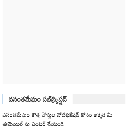
వసంతమేఘం సబ్‌స్క్రిప్షన్
వసంతమేఘం కొత్త పోస్టుల నోటిఫికేషన్ కోసం ఇక్కడ మీ
ఈమెయిల్ ను ఎంటర్ చేయండి