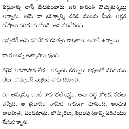
పెద్దవాళ్ళు రాస్తే వేసుకుంటారు అని కాసింత నొచ్చుకున్నట్టు
అన్నాను. ఆమె నా కవిత్వాన్ని చదివి ముందు మీరు అక్షర
దోషాలు సరిచూసుకోండి. అని సరిచేసింది.
ఇప్పటికీ ఆమె సరిచేసిన కవిత్వం కాగితాలు అలాగే ఉన్నాయి.
రాయాలన్న ఉత్సాహం వుంది
సరైన అవగాహన లేదు. అప్పటికి కర్నూలు కవులతో పరిచయం
లేదు. రామ్చంద్ మిత్రుడే నాకు దిక్సూచి.
మా అమ్మమ్మ అంటే నాకు భలే ఇష్టం. ఆమె వద్ద బోలెడు కథలు
చెప్పేది. ఆ ప్రభావం నామీద గాఢంగా చూపింది. అందుకే
బాలమిత్ర, చందమామ, బొమ్మరిల్లు, పిల్లలపుస్తకాల్ని పరిచయం
చేసుకున్నాను.