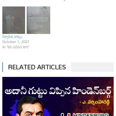
నిర్వాసిత వాక్యం
October 1, 2021
In "కవి నడిచిన దారి"
RELATED ARTICLES