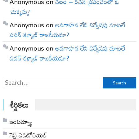
Anonymous
on
చలం – రచన ప్రపంచంలో ఓ
‘చుక్కమ్మ’
Anonymous
on
అవగాహన లేని విద్వేషపు మాటలే
పవన్ కళ్యాణ్ రాజకీయమా?
Anonymous
on
అవగాహన లేని విద్వేషపు మాటలే
పవన్ కళ్యాణ్ రాజకీయమా?
Search
for:
శీర్షికలు
ఇంటర్వ్యూ
గెస్ట్ ఎడిటోరియల్