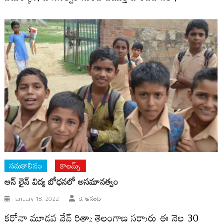
సమకాలీనం
కాలమ్స్
ఆన్ లైన్ విద్య బోధనలో అసమానత్వం
January 18, 2022
కె. ఆనంద్
కరోనా మూడవ వేవ్ రిత్యా తెలంగాణ సర్కారు ఈ నెల 30