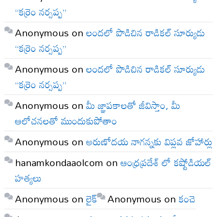
“కర్రెం నర్సప్ప”
Anonymous
on
లందలో పొడిచిన రాడికల్ సూర్యుడు
“కర్రెం నర్సప్ప”
Anonymous
on
లందలో పొడిచిన రాడికల్ సూర్యుడు
“కర్రెం నర్సప్ప”
Anonymous
on
మీ జ్ఞాపకాలతో జీవిస్తాం, మీ
ఆలోచనలతో ముందుకుపోతాం
Anonymous
on
అరుణోదయ నాగన్నకు విప్లవ జోహార్లు
hanamkondaaolcom
on
ఆంధ్రప్రదేశ్ లో కష్టోడియల్
హత్యలు
Anonymous
on
లైక్
Anonymous
on
కంచె