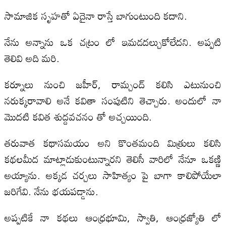
సామాజిక సృహతో ఏదైనా రాస్తే బాగుంటుంది కదాని.
నేను అన్నాను ఒక చట్రం లో ఇమడదల్చుకోలేదని. అప్పటి
తెలివి అది మరి.
కర్నూలు నుంచి జహీర్, రామ్చంద్ కలిసి ఎటునుంచి
నరుక్కరావాలి అనే కవితా సంపుటిని తెచ్చారు. అందులో నా
మొదటి కవిత శుద్దవచనం తో అచ్చయింది.
తరువాత కథాసమయం అని కొంతమంది మిత్రులు కలిసి
కథలమీద మాట్లాడుకుంటున్నారని తెలిసీ వారిలో నేనూ ఒకణ్ణి
అయ్యాను. అక్కడ చర్చలు సాహిత్యం పై బాగా కాలిపోయేలా
జరిగేవి. నేను భయపడ్డాను.
అప్పటికే నా కథలు ఆంధ్రభూమి, స్వాతి, ఆంధ్రజ్యోతి లో