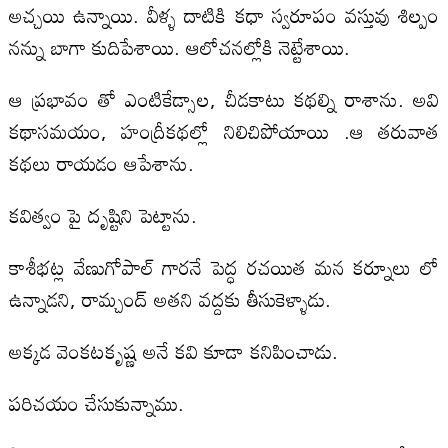
అచ్చయి ఉన్నాయి. వీళ్ళ దాటికి కధా స్వరూపం వస్తువు శిల్పం
నన్ను బాగా కుదిపేశాయి. ఆలోచనల్లోకి నెట్టేశాయి.
ఆ ప్రభావం తో ఎంటికేడ్సాల, చీడకాటు కథల్ని రాశాను. అవి
కథాసమయం, హంద్రీకథల్లో నిలిచిపోయాయి .ఆ తరువాత
కథలు రాయడం ఆపేశాను.
కవిత్వం పై దృష్టిని పెట్టాను.
కాశీభట్ల వేణుగోపాల్ గారనే పెద్ధ రచయిత మన కర్నూలు లో
ఉన్నాడని, రామ్చంద్ అతని వద్దకు తీసుకెళ్ళాడు.
అక్కడ వెంకటకృష్ణ అనే కవి కూడా కనిపించాడు.
పరిచయం చేసుకున్నాము.