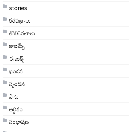
stories
కరపత్రాలు
తొలికెరటాలు
కాలమ్స్
ఈబుక్స్
ఖండన
స్పందన
పాట
ఆర్థికం
సంభాషణ