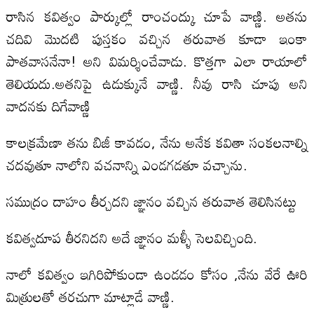
రాసిన కవిత్వం పార్కుల్లో రాంచంద్కు చూపే వాణ్ణి. అతను
చదివి మొదటి పుస్తకం వచ్చిన తరువాత కూడా ఇంకా
పాతవాసనేనా! అని విమర్శించేవాడు. కొత్తగా ఎలా రాయాలో
తెలియదు.అతనిపై ఉడుక్కునే వాణ్ణి. నీవు రాసి చూపు అని
వాదనకు దిగేవాణ్ణి
కాలక్రమేణా తను బిజీ కావడం, నేను అనేక కవితా సంకలనాల్ని
చదవుతూ నాలోని వచనాన్ని ఎండగడతూ వచ్చాను.
సముద్రం దాహం తీర్చదని జ్ఞానం వచ్చిన తరువాత తెలిసినట్టు
కవిత్వదూప తీరనిదని అదే జ్ఞానం మళ్ళీ సెలవిచ్చింది.
నాలో కవిత్వం ఇగిరిపోకుండా ఉండడం కోసం ,నేను వేరే ఊరి
మిత్రులతో తరచుగా మాట్లాడే వాణ్ణి.