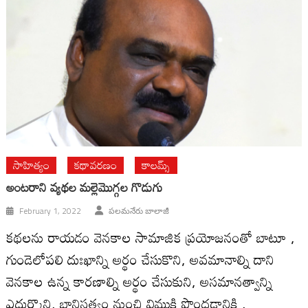
సాహిత్యం
కథావరణం
కాలమ్స్
అంట‌రాని వ్య‌థ‌ల మ‌ల్లెమొగ్గ‌ల గొడుగు
February 1, 2022
పలమనేరు బాలాజీ
కథలను రాయడం వెనకాల సామాజిక ప్రయోజనంతో బాటూ ,
గుండెలోపలి దుఃఖాన్ని అర్థం చేసుకొని, అవమానాల్ని దాని
వెనకాల ఉన్న కారణాల్ని అర్థం చేసుకుని, అసమానత్వాన్ని
ఎదుర్కొని, బానిసత్వం నుంచి విముక్తి పొందడానికి ,