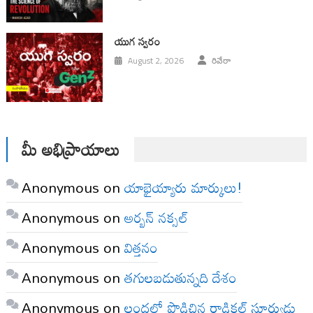
యుగ స్వ‌రం
August 2, 2026
రివేరా
మీ అభిప్రాయాలు
Anonymous
on
యాభైయ్యారు మార్కులు!
Anonymous
on
అర్బన్ నక్సల్
Anonymous
on
విత్తనం
Anonymous
on
తగులబడుతున్నది దేశం
Anonymous
on
లందలో పొడిచిన రాడికల్ సూర్యుడు