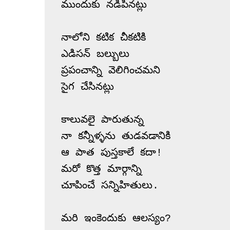
ముందుకు నడిపినట్లు

నాలోని కటిక చీకటికి

ఎడిసన్ బల్బులు

ప్రపంచాన్ని వెలిగించమని 

సైగ చేసినట్లు

కాలువలై పారుతున్న

నా కన్నీళ్ళను తుడవడానికి

ఆ పాత పుస్తకాలే కదా!

మరో కొత్త మార్గాన్ని 

చూపించే సన్నిహితులు.

మరి ఇంకెందుకు ఆలస్యం? 
