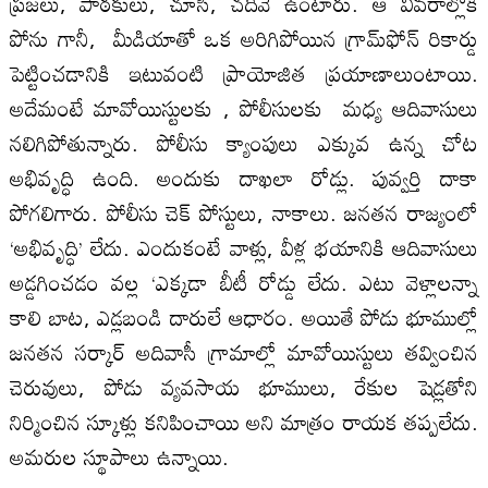
ప్రజలు, పాఠకులు, చూసి, చదివే ఉంటారు. ఆ వివరాల్లోకి
పోను గానీ, మీడియాతో ఒక అరిగిపోయిన గ్రామ్‌ఫోన్‌ రికార్డు
పెట్టించడానికి ఇటువంటి ప్రాయోజిత ప్రయాణాలుంటాయి.
అదేమంటే మావోయిస్టులకు , పోలీసులకు మధ్య ఆదివాసులు
నలిగిపోతున్నారు. పోలీసు క్యాంపులు ఎక్కువ ఉన్న చోట
అభివృద్ధి ఉంది. అందుకు దాఖలా రోడ్లు. పువ్వర్తి దాకా
పోగలిగారు. పోలీసు చెక్‌ పోస్టులు, నాకాలు. జనతన రాజ్యంలో
‘అభివృద్ధి’ లేదు. ఎందుకంటే వాళ్లు, వీళ్ల భయానికి ఆదివాసులు
అడ్డగించడం వల్ల ‘ఎక్కడా బీటీ రోడ్డు లేదు. ఎటు వెళ్లాలన్నా
కాలి బాట, ఎడ్లబండి దారులే ఆధారం. అయితే పోడు భూముల్లో
జనతన సర్కార్‌ అదివాసీ గ్రామాల్లో మావోయిస్టులు తవ్వించిన
చెరువులు, పోడు వ్యవసాయ భూములు, రేకుల షెడ్లతోని
నిర్మించిన స్కూళ్లు కనిపించాయి అని మాత్రం రాయక తప్పలేదు.
అమరుల స్థూపాలు ఉన్నాయి.