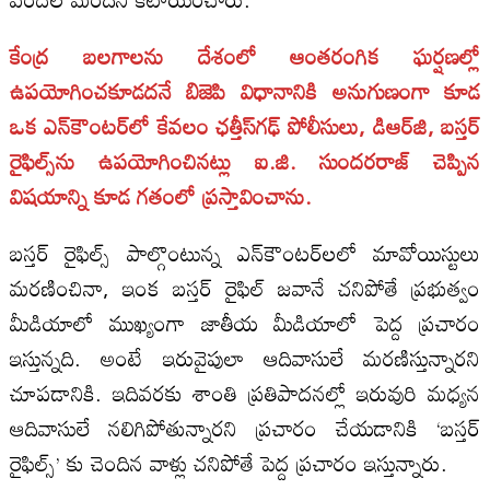
కేంద్ర బలగాలను దేశంలో ఆంతరంగిక ఘర్షణల్లో
ఉపయోగించకూడదనే బిజెపి విధానానికి అనుగుణంగా కూడ
ఒక ఎన్‌కౌంటర్‌లో కేవలం ఛత్తీస్‌గఢ్‌ పోలీసులు, డిఆర్‌జి, బస్తర్‌
రైఫిల్స్‌ను ఉపయోగించినట్లు ఐ.జి. సుందరరాజ్‌ చెప్పిన
విషయాన్ని కూడ గతంలో ప్రస్తావించాను.
బస్తర్‌ రైఫిల్స్‌ పాల్గొంటున్న ఎన్‌కౌంటర్‌లలో మావోయిస్టులు
మరణించినా, ఇంక బస్తర్‌ రైఫిల్‌ జవానే చనిపోతే ప్రభుత్వం
మీడియాలో ముఖ్యంగా జాతీయ మీడియాలో పెద్ద ప్రచారం
ఇస్తున్నది. అంటే ఇరువైపులా ఆదివాసులే మరణిస్తున్నారని
చూపడానికి. ఇదివరకు శాంతి ప్రతిపాదనల్లో ఇరువురి మధ్యన
ఆదివాసులే నలిగిపోతున్నారని ప్రచారం చేయడానికి ‘బస్తర్‌
రైఫిల్స్‌’ కు చెందిన వాళ్లు చనిపోతే పెద్ద ప్రచారం ఇస్తున్నారు.