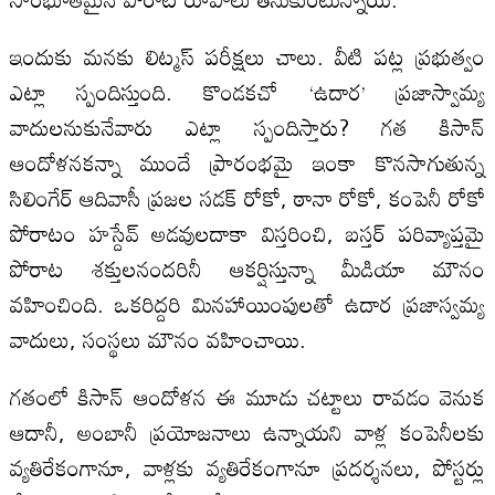
ఇందుకు మనకు లిట్మస్‌ పరీక్షలు చాలు. వీటి పట్ల ప్రభుత్వం
ఎట్లా స్పందిస్తుంది. కొండకచో ‘ఉదార’ ప్రజాస్వామ్య
వాదులనుకునేవారు ఎట్లా స్పందిస్తారు? గత కిసాన్‌
ఆందోళనకన్నా ముందే ప్రారంభమై ఇంకా కొనసాగుతున్న
సిలింగేర్‌ ఆదివాసీ ప్రజల సడక్‌ రోకో, ఠానా రోకో, కంపెనీ రోకో
పోరాటం హస్దేవ్‌ అడవులదాకా విస్తరించి, బస్తర్‌ పరివ్యాప్తమై
పోరాట శక్తులనందరినీ ఆకర్షిస్తున్నా మీడియా మౌనం
వహించింది. ఒకరిద్దరి మినహాయింపులతో ఉదార ప్రజాస్వమ్య
వాదులు, సంస్థలు మౌనం వహించాయి.
గతంలో కిసాన్‌ ఆందోళన ఈ మూడు చట్టాలు రావడం వెనుక
ఆదానీ, అంబానీ ప్రయోజనాలు ఉన్నాయని వాళ్ల కంపెనీలకు
వ్యతిరేకంగానూ, వాళ్లకు వ్యతిరేకంగానూ ప్రదర్శనలు, పోస్టర్లు