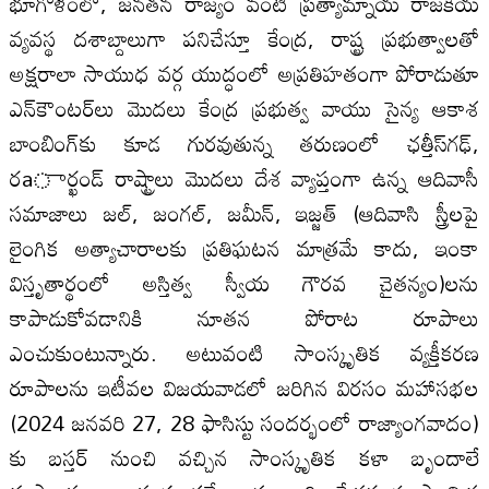
భూగోళంలో, జనతన రాజ్యం వంటి ప్రత్యామ్నాయ రాజకీయ
వ్యవస్థ దశాబ్దాలుగా పనిచేస్తూ కేంద్ర, రాష్ట్ర ప్రభుత్వాలతో
అక్షరాలా సాయుధ వర్గ యుద్ధంలో అప్రతిహతంగా పోరాడుతూ
ఎన్‌కౌంటర్‌లు మొదలు కేంద్ర ప్రభుత్వ వాయు సైన్య ఆకాశ
బాంబింగ్‌కు కూడ గురవుతున్న తరుణంలో ఛత్తీస్‌గఢ్‌,
రaార్ఖండ్‌ రాష్ట్రాలు మొదలు దేశ వ్యాప్తంగా ఉన్న ఆదివాసీ
సమాజాలు జల్‌, జంగల్‌, జమీన్‌, ఇజ్జత్‌ (ఆదివాసి స్త్రీలపై
లైంగిక అత్యాచారాలకు ప్రతిఘటన మాత్రమే కాదు, ఇంకా
విస్తృతార్థంలో అస్తిత్వ స్వీయ గౌరవ చైతన్యం)లను
కాపాడుకోవడానికి నూతన పోరాట రూపాలు
ఎంచుకుంటున్నారు. అటువంటి సాంస్కృతిక వ్యక్తీకరణ
రూపాలను ఇటీవల విజయవాడలో జరిగిన విరసం మహాసభల
(2024 జనవరి 27, 28 ఫాసిస్టు సందర్భంలో రాజ్యాంగవాదం)
కు బస్తర్‌ నుంచి వచ్చిన సాంస్కృతిక కళా బృందాలే