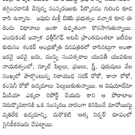
తగ్గించడానికి చేస్తున్న సంస్కరణలకు పేర్కొనడం గురించి కూడ
రాసి ఉన్నాను. ఇపుడు మళ్లీ బిజెపి ప్రభుత్వం వచ్చాక కూడ ఈ
రెండు విధానాలు ఇంకా ఉధృతంగా కొనసాగుతున్నాయి.
ఎందుకంటే ఇవ్వాళ ఛత్తీస్‌గఢ్‌ అటవీ ప్రాంతమంతటా ఇటీవల
కురుసం శంకర్‌ ఆంధ్రజ్యోతి దినపత్రికలో రాసినట్లుగా అంతా
ఇరవై ఇరవై ఐదు, ముప్పై సంవత్సరాల యువతీ యువకుల
నాయకత్వంలో, స్కూల్‌ పిల్లలు, ప్రజలు, స్త్రీ, పురుషులు వేల
సంఖ్యలో పాల్గొంటున్న నిరాయుధ సడక్‌ రోకో, ఠానా రోకో,
కంపెనీ రోకో ఉద్యమాలు పెల్లుబుకుతున్నాయి. ఆ విషయాలేమో
మీడియా ఎక్కడా రిపోర్ట్‌ చేయదు కాని ఆ పోరాటాల
నెదుర్కొవడానికి ఒక సంస్కరణ వాదంగా కనిపించే మావోయిస్టు
వ్యతిరేక ఉద్యమాన్ని, మరొకటి ‘ఆత్మ నిర్భర్‌’ రూపంలో
సైనికీకరణను చేపట్టాయి.