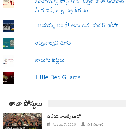
మావోయిస్టు పార్టీ మీద, విప్లవ ప్రజా సంఘాల
మీద నిషేధాన్ని ఎత్తివేయాలి
“ఆయమ్మ అంతే! ఆమె ఒక మదర్ తెరీసా!”
రెప్పవాల్చని చూపు
నాలుగు పిట్టలు
Little Red Guards
తాజా పోస్టులు
ద నేషన్ వాంట్స్ టు నో
August 7, 2026
ఎ కె ప్రభాకర్