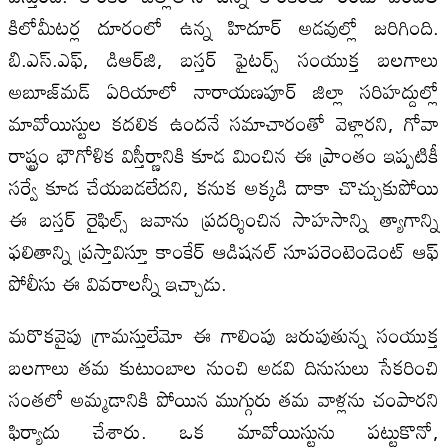
కిలోమీటర్ల దూరంలో ఉన్న హిదూర్‌ అడవుల్లో జరిగింది.
బి.ఎస్‌.ఎఫ్‌, డిఆర్‌జి, బస్తర్‌ ఫైటర్స్‌ సంయుక్త బలగాలు
అబూజ్‌మడ్‌ ఏరియాలో నారాయణపూర్‌ జిల్లా సరిహద్దుల్లో
మావోయిస్టుల కదలిక ఉందనే సమాచారంతో వెళ్లారని, గోవా
రాష్ట్రం భౌగోళిక విస్తీర్ణానికి కూడ మించిన ఈ ప్రాంతం ఇప్పటికీ
సర్వే కూడ చేయబడలేదని, కనుక అక్కడి దాకా చొచ్చుకుపోయి
ఈ బస్తర్‌ రైఫిల్స్‌ జవాను ప్రదర్శించిన సాహసాన్ని త్యాగాన్ని
ఫలితాన్ని ప్రస్తావిస్తూ కాంకేర్‌ ఆడిషనల్‌ సూపరెంటెండెంట్‌ ఆఫ్‌
పోలీసు ఈ వివరాలన్నీ ఇచ్చాడు.
మరొకవైపు గ్రామస్తులేమో ఈ గాలింపు జరుపుతున్న సంయుక్త
బలగాలు తమ కుటుంబాల నుంచి అడవి దినుసులు సేకరించి
సంతలో అమ్మడానికి పోయిన ముగ్గురు తమ వాళ్లను చంపారని
ఫిర్యాదు చేశారు. ఒక మావోయిస్టును పట్టుకొనో,