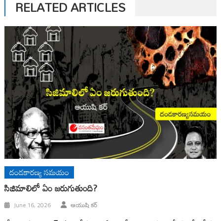
RELATED ARTICLES
దండకారణ్య సమయం
సిజిమాలిలో ఏం జరుగుతుంది?
June 16, 2026
ఆయుషి కర్