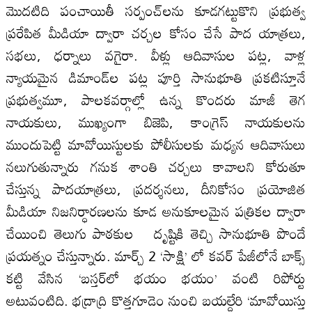
మొదటిది పంచాయితీ సర్పంచ్‌లను కూడగట్టుకొని ప్రభుత్వ
ప్రరేపిత మీడియా ద్వారా చర్చల కోసం చేసే పాద యాత్రలు,
సభలు, ధర్నాలు వగైరా. వీళ్లు ఆదివాసుల పట్ల, వాళ్ల
న్యాయమైన డిమాండ్‌ల పట్ల పూర్తి సానుభూతి ప్రకటిస్తూనే
ప్రభుత్వమూ, పాలకవర్గాల్లో ఉన్న కొందరు మాజీ తెగ
నాయకులు, ముఖ్యంగా బిజెపి, కాంగ్రెస్‌ నాయకులను
ముందుపెట్టి మావోయిస్టులకు పోలీసులకు మధ్యన ఆదివాసులు
నలుగుతున్నారు గనుక శాంతి చర్చలు కావాలని కోరుతూ
చేస్తున్న పాదయాత్రలు, ప్రదర్శనలు, దీనికోసం ప్రయోజిత
మీడియా నిజనిర్ధారణలను కూడ అనుకూలమైన పత్రికల ద్వారా
చేయించి తెలుగు పాఠకుల దృష్టికి తెచ్చి సానుభూతి పొందే
ప్రయత్నం చేస్తున్నారు. మార్చ్‌ 2 ‘సాక్షి’ లో కవర్‌ పేజీలోనే బాక్స్‌
కట్టి వేసిన ‘బస్తర్‌లో భయం భయం’ వంటి రిపోర్టు
అటువంటిది. భద్రాద్రి కొత్తగూడెం నుంచి బయల్దేరి ‘మావోయిస్తు