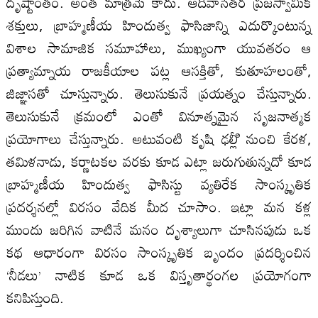
దృష్టాంతం. అంత మాత్రమే కాదు. ఆదివాసేతర ప్రజస్వామిక
శక్తులు, బ్రాహ్మణీయ హిందుత్వ ఫాసిజాన్ని ఎదుర్కొంటున్న
విశాల సామాజిక సమూహాలు, ముఖ్యంగా యువతరం ఆ
ప్రత్యామ్నాయ రాజకీయాల పట్ల ఆసక్తితో, కుతూహలంతో,
జిజ్ఞాసతో చూస్తున్నారు. తెలుసుకునే ప్రయత్నం చేస్తున్నారు.
తెలుసుకునే క్రమంలో ఎంతో వినూత్నమైన సృజనాత్మక
ప్రయోగాలు చేస్తున్నారు. అటువంటి కృషి ఢల్లీి నుంచి కేరళ,
తమిళనాడు, కర్ణాటకల వరకు కూడ ఎట్లా జరుగుతున్నదో కూడ
బ్రాహ్మణీయ హిందుత్వ ఫాసిస్టు వ్యతిరేక సాంస్కృతిక
ప్రదర్శనల్లో విరసం వేదిక మీద చూసాం. ఇట్లా మన కళ్ల
ముందు జరిగిన వాటినే మనం దృశ్యాలుగా చూసినపుడు ఒక
కథ ఆధారంగా విరసం సాంస్కృతిక బృందం ప్రదర్శించిన
‘నీడలు’ నాటిక కూడ ఒక విస్తృతార్థంగల ప్రయోగంగా
కనిపిస్తుంది.