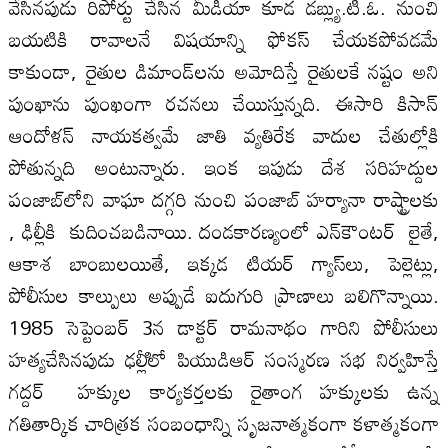
వేసినపుడు రిపోర్టు చేసిన మీడియా కూడ డబ్ల్యు.టి.ఓ. నుంచి
బయటికి రావాలనే విషయాన్ని ఫోకస్‌ చేయకపోవడమే
కాకుండా, రైతుల డిమాండ్‌లను అమోదిస్తే రైతులకే నష్టం అని
పుంఖాను పుంఖంగా రచనలు చేయిస్తున్నది. ఈసారి కిసాన్‌
ఆందోళన్‌ నాయకత్వమే జాతి వ్యతిరేక వాదుల చేతుల్లోకి
పోతున్నది అంటున్నారు. ఇంక ఇపుడు దేశ సరిహద్దుల
పంజాబ్‌లోని వాఘా దగ్గరి నుంచి పంజాబ్‌ హర్యానా రాష్ట్రాలకు
, ఢిల్లీకి కుదించబడినాయి. దండకారణ్యంలో ఎన్‌కౌంటర్‌ లైతే,
ఆకాశ బాంబులయితే, ఇక్కడ టియర్‌ గ్యాస్‌లు, పెల్లెట్లు,
పోలీసుల కాల్పులు అప్పుడే ఐదుగురి ప్రాణాలు బలిగొన్నాయి.
1985 సెప్టెంబర్‌ 3న డాక్టర్‌ రామనాథం గారిని పోలీసులు
హత్యచేసినపుడు ఢల్లీిలో పియుడిఆర్‌ సంస్మరణ సభ నిర్వహిస్తే
గద్దర్‌ హక్కుల కార్యకర్తలకు రైతాంగ హక్కులకు ఉన్న
గతితార్కిక చారిత్రక సంబంధాన్ని సృజనాత్మకంగా కళాత్మకంగా