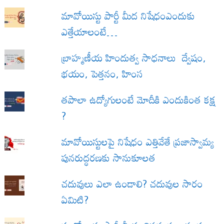
మావోయిస్టు పార్టీ మీద నిషేధంఎందుకు
ఎత్తేయాలంటే…
బ్రాహ్మణీయ హిందుత్వ సాధనాలు ద్వేషం,
భయం, పెత్తనం, హింస
త‌పాలా ఉద్యోగులంటే మోదీకి ఎందుకింత కక్ష
?
మావోయిస్టులపై నిషేధం ఎత్తివేతే ప్రజాస్వామ్య
పునరుద్ధరణకు సానుకూలత
చదువులు ఎలా ఉండాలి? చదువుల సారం
ఏమిటి?