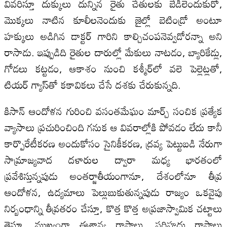
వివరిస్తూ దుక్కులు దున్నిన రైతు చేతులకు బేడీలెందుకురో,
మొక్కలు నాటిన కూలీలనెందుకు జైల్లో బెటిండ్రో అంటూ
హక్కులు అడిగిన డాక్టర్‌ గారిని కాల్చిచంపనెవ్వడోరన్నా అని
రాసాడు. ఇప్పుడిది రైతుల దారుల్లో మేకులు నాటడం, బ్యారికేడ్లు,
గోడలు కట్టడం, ఆకాశం నుంచి కశ్మీర్‌లో వలె పెల్లెట్లతో,
టియర్‌ గ్యాస్‌తో కకావికలు చేసే దశకు చేరుకున్నది.
కిసాన్‌ ఆందోళన గురించి వసంతమేఘం మార్చ్‌ సంచిక ప్రత్యేక
వ్యాసాలు ప్రచురించింది గనుక ఆ వివరాల్లోకి పోవడం లేదు కానీ
కార్పొరేటీకరణ అందుకోసం సైనికీకరణ, ద్రవ్య పెట్టుబడి నేరుగా
సామ్రాజ్యవాద దళారుల ద్వారా మధ్య భారతంలో
ప్రవేశిస్తున్నపుడు అంతర్జాతీయంగానూ, దేశంలోనూ తీవ్ర
ఆందోళన, ఉద్యమాలు పెల్లుబుకుతున్నపుడు రాజ్యం ఒకవైపు
నిర్బంధాన్ని తీవ్రతరం చేస్తూ, కొత్త కొత్త అప్రజాస్వామిక చట్టాలు
తెస్తూ, ముఖ్యంగా ఈశాన్య రాష్ట్రాలు, సరిహద్దు రాష్ట్రాలు