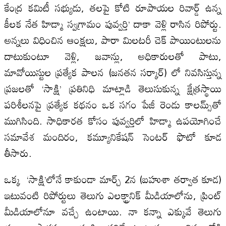
కేంద్ర కమిటీ సభ్యుడు, తలపై కోటి రూపాయల రివార్డ్‌ ఉన్న
కీలక నేత హిడ్మా స్వగ్రామం పువ్వర్తి’ దాకా వెళ్లి రాసిన రిపోర్టు.
అన్నలు విధించిన ఆంక్షలు, పారా మిలటరీ చెక్‌ పాయింటులను
దాటుకుంటూ వెళ్లి, జవాన్లు, అధికారులతో పాటు,
మావోయిస్టుల ప్రత్యేక పాలన (జనతన సర్కార్‌) లో నివసిస్తున్న
ప్రజలతో ‘సాక్షి’ ప్రతినిధి మాట్లాడి తెలుసుకున్న క్షేత్రస్థాయి
పరిశీలనపై ప్రత్యేక కథనం ఒక సగం పేజీ రెండు కాలమ్స్‌తో
ముగిసింది. సాధికారత కోసం పువ్వర్తిలో హిడ్మా ఉపయోగించే
సమావేశ మందిరం, కమ్యూనికేషన్‌ సెంటర్‌ ఫొటో కూడ
తీసారు.
ఒక్క ‘సాక్షి’లోనే కాకుండా మార్చ్‌ 2న (బహుశా తర్వాత కూడ)
ఇటువంటి రిపోర్టులు తెలుగు ఎలక్ట్రానిక్‌ మీడియాలోను, ప్రింట్‌
మీడియాలోనూ వచ్చే ఉంటాయి. నా కన్నా ఎక్కువే తెలుగు