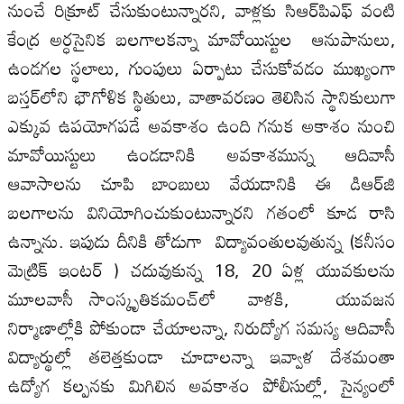
నుంచే రిక్రూట్‌ చేసుకుంటున్నారని, వాళ్లకు సిఆర్‌పిఎఫ్‌ వంటి
కేంద్ర అర్ధసైనిక బలగాలకన్నా మావోయిస్టుల ఆనుపానులు,
ఉండగల స్థలాలు, గుంపులు ఏర్పాటు చేసుకోవడం ముఖ్యంగా
బస్తర్‌లోని భౌగోళిక స్థితులు, వాతావరణం తెలిసిన స్థానికులుగా
ఎక్కువ ఉపయోగపడే అవకాశం ఉంది గనుక అకాశం నుంచి
మావోయిస్టులు ఉండడానికి అవకాశమున్న ఆదివాసీ
ఆవాసాలను చూపి బాంబులు వేయడానికి ఈ డిఆర్‌జి
బలగాలను వినియోగించుకుంటున్నారని గతంలో కూడ రాసి
ఉన్నాను. ఇపుడు దీనికి తోడుగా విద్యావంతులవుతున్న (కనీసం
మెట్రిక్‌ ఇంటర్‌ ) చదువుకున్న 18, 20 ఏళ్ల యువకులను
మూలవాసీ సాంస్కృతికమంచ్‌లో వాళకి, యువజన
నిర్మాణాల్లోకి పోకుండా చేయాలన్నా, నిరుద్యోగ సమస్య ఆదివాసీ
విద్యార్థుల్లో తలెత్తకుండా చూడాలన్నా ఇవ్వాళ దేశమంతా
ఉద్యోగ కల్పనకు మిగిలిన అవకాశం పోలీసుల్లో, సైన్యంలో