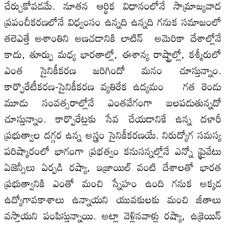
చేర్చుకోవడమే. నూతన ఆర్థిక విధానంలోనే సామ్రాజ్యవాద
ప్రపంచీకరణలోనే విధ్వంసం ఉన్నది ఉన్నది గనుక సమాజంలో
తలెఎత్తే అశాంతిని అణచడానికి లాటిన్‌ అమెరికా దేశాల్లోనే
కాదు, తూర్పు మధ్య భారతాల్లో, ఈశాన్య రాష్ట్రాల్లో, కశ్మీరులో
ఎంత సైనికీకరణ జరిగిందో మనం చూస్తున్నాం.
కార్పొరేటీకరణ-సైనికీకరణ వ్యతిరేక ఉద్యమం గత రెండు
మూడు సంవత్సరాల్లోనే ఎంతవేగంగా బలపడుతున్నదో
చూస్తున్నాం. కార్పొరేట్లకు సేవ చేయడానికే ఉన్న దళారీ
ప్రభుత్వాల దగ్గర ఉన్న అస్త్రం సైనికీకరణయే. నిరుద్యోగ సమస్య
పరిష్కారంలో భాగంగా ప్రభత్వం కనుసన్నల్లోనే ఎన్నో ప్రైవేటు
ఏజెన్సీలు ఏర్పడి రష్యా, ఇజ్రాయిల్‌ వంటి దేశాలతో భారత
ప్రభుత్వానికి ఎంతో మంచి స్నేహం ఉంది గనుక అక్కడ
ఉద్యోగావకాశాలు ఉన్నాయని యువకులకు మంచి జీతాలు
వస్తాయని పంపిస్తున్నాయి. అట్లా వెళ్లినవాళ్లు రష్యా, ఉక్రెయిన్‌