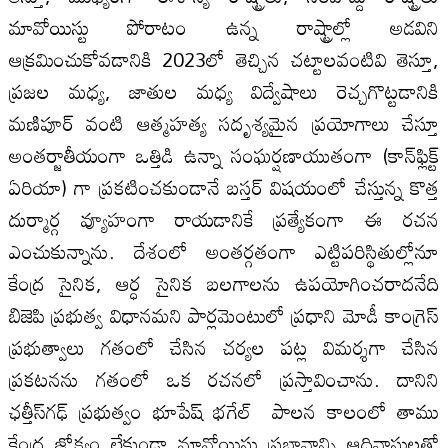
మావోయిస్టు పోరాటం ఉన్న రాష్ట్రాల్లో అడవిని
ఆక్రమించుకోవడానికి 2023లో తెచ్చిన చట్టాలవంటివి తెస్తూ,
ప్రజల మధ్య, జాతుల మధ్య విద్వేషాలు రెచ్చగొట్టడానికి
మణిపూర్‌ వంటి ఆత్మహత్య సదృశ్యమైన ప్రయోగాలు చేస్తూ
అంతర్జాతీయంగా ఒత్తిడి ఉన్నా సంఘర్షణాయుతంగా (కాన్‌ఫ్లిక్ట్‌
ఏరియా) గా ప్రకటించకుండానే బస్తర్‌ విషయంలో చేస్తున్న కొత్త
దుర్మార్గ వ్యూహంగా రాయడానికే ప్రత్యేకంగా ఈ రచన
ఎంచుకున్నాను. దేశంలో అంతర్గతంగా ఎట్టిపరిస్థితుల్లోనూ
కేంద్ర సైనిక, ఆర్ధ సైనిక బలగాలను ఉపయోగించరాదనేది
బిజెపి ప్రభుత్వ విధానమని పార్లమెంటులో ప్రధాని మోడీ కాంగ్రెస్‌
ప్రభుత్వాలు గతంలో చేసిన చర్యల పట్ల విమర్శగా చేసిన
ప్రకటనను గతంలో ఒక రచనలో ప్రస్తావించాను. దానిని
ఛత్తీస్‌గఢ్‌ ప్రభుత్వం భూపేష్‌ భగేల్‌ పాలన కాలంలో తాము
కేంద్ర జోక్యం లేకుండా మావోయిస్టు ప్రభావాన్ని ఆదివాసులతో