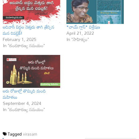
ఆదివాసీ బిడ్డల నెత్తురు తాగి త్రేన్చిన
*చాయ్ గ్లాస్‌* విశ్లేష‌ణ
మన రిపబ్లిక్!
April 21, 2022
February 1, 2025
In "సాహిత్యం"
In "దండకారణ్య సమయం"
ఆరు రోజుల్లో తొమ్మిది మంది
మహిళలు
September 4, 2024
In "దండకారణ్య సమయం"
Tagged
virasam