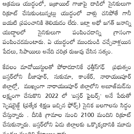
ఆక్రమణ యుద్ధంలో, ఇజ్రాయిల్‌ గాజాపై దాడిలో సైనికులుగా
రిక్రూట్‌ చేసుకుంటున్నట్లు యుద్ధంలో వాళ్లు చనిపోతే గానీ
బయటి ప్రపంచానికి తెలియడం లేదు. ఇట్లా అథో జగత్‌ జనాన్ని
యుద్ధాలలో సైనికులుగా పంపించడాన్ని గ్రాసంగా
పంపించడమంటారు. ఏ యుద్ధంలో ముందుండి చచ్చేవాళ్లయిన
పేదలు, సిపాయిలు అనేది చరిత్ర రుజువు చేసిన సత్యం.
కేవలం మావోయిస్టులతో పోరాడడానికే ఛత్తీస్‌గఢ్‌ ప్రభుత్వం
బస్తర్‌లోని బీజాపూర్‌, సుకుమా, కాంకేర్‌, నారాయణపూర్‌
జిల్లాల్లో, ముఖ్యంగా నారాయణపూర్‌ జిల్లాలోని అబూజ్‌మడ్‌ను
లక్ష్యంగా చేసుకొని 2022 లో ‘బస్తర్‌ ఫైటర్స్‌’ అనే పేరుతో
స్పెషలైజ్డ్‌ (ప్రత్యేక శిక్షణ ఇచ్చిన ఫోర్స్‌) సైనిక బలగాలను సిద్ధం
చేస్తున్నారు . దీనికి గ్రామాల నుంచి 2100 మందిని రిక్రూట్‌
చేసుకున్నారు. బస్తర్‌లోని ఏడు జిల్లాలకు ఒక్కొక్కదానికి మూడు
వందల మందిని కేటాయించారు.