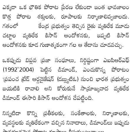
ఎక్కడా ఒక భౌతిక పోరాట ప్రేరణ లేకుండా ఇంత భావజాలం
కొత్త పోరాట శక్తులకు, రూపాలకు నిర్మాణాలివ్వజాలదు.
గతంలో కేంద్ర ప్రభుత్వం తెచ్చిన రైతు వ్యతిరేక మూడు
చట్టాల వ్యతిరేక కిసాన్‌ ఆందోళనకు, ఇప్పటి కిసాన్‌
ఆందోళనకు కూడ గుణాత్మకంగా గల ఆ తేడాను చూడవచ్చు.
ఒకప్పుడు విప్లవ ప్రజా సంఘాలు, నిర్దిష్టంగా ఎఐపిఆర్‌ఎఫ్‌
(1992`2004) పెట్టిన డిమాండ్‌, ఎంచుకొన్న పోరాటం
‘ప్రపంచ ట్రేడ్‌ ఆర్గనైజేషన్‌ (డబ్ల్యుటిఓ) నుంచి భారత ప్రభుత్వం
బయటికి రావాలి అని కోరుకునే సామ్రాజ్యవాద వ్యతిరేక
డిమాండ్‌ ఈసారి కిసాన్‌ ఆందోళన చేపట్టింది.
నిన్నటిదా కొన్ని ప్రతీకలకు, సంకేతాలకు, నిర్మాణాలకు,
వ్యవస్థలకు వ్యతిరేకంగా వచ్చిన నినాదాలు, డిమాండ్‌లు ఇప్పుడు
సారభూతమైన పోరాట రూపాలు తీసుకుంటున్నాయి.