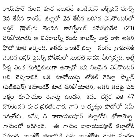
రాయ్‌పూర్‌ నుంచి కూడ వెలువడే ఇండియన్‌ ఎక్స్‌ప్రెస్‌ మార్చ్‌
3వ తేదీన కాంకేర్‌ జిల్లాలో 2వ తేదీన జరిగిన ఎన్‌కౌంటర్‌లో
బస్తర్‌ రైఫిల్స్‌కు చెందిన కానిస్టేబుల్‌ రమేష్‌కురేటి (23)
చనిపోయాడని ఆ వివరాలన్నీ రెండు కాలమ్స్‌ వార్త రాసి అతని
ఫొటో కూడ ఇచ్చింది. ఇతడు కాంకేర్‌ జిల్లా సంగం గ్రామానికి
చెందిన బస్తర్‌ ఫైటర్స్‌ పోలీసులో మొదటి వాడని పేర్కొన్నది. అట్లే
వీళ్లు ఎంత సుశిక్షితులుగా ఉన్నారో ఇది నిజమైన ఎన్‌కౌంటర్‌
అని చెప్పడానికి ఒక మావోయిస్టు లోకల్‌ గెరిల్లా స్క్వాడ్‌
(ఎల్‌జిఎస్‌) కమాండర్‌ కూడ చనిపోయాడని, అతని తలపై పది
లక్షల రూపాయల రివార్డు ఉందని, శవం దగ్గర ఎకె 47
దొరికిందని కూడ ప్రకటించారు గాని ఆ దృశ్యం ఫొటోలో ఏమీ
ఇవ్వలేదు. నగేష్ ది నారాయణపూర్‌ జిల్లాలోని ఖోకామెట్ట
గ్రామంలో జరిగింది. ఈ గ్రామం నారాయణపూర్‌ జిల్లాలోకి
వస్తుంది. కాంకేర్‌ జిల్లాలోనే ఉన్న కాంకేర్‌కు రెండు వందల