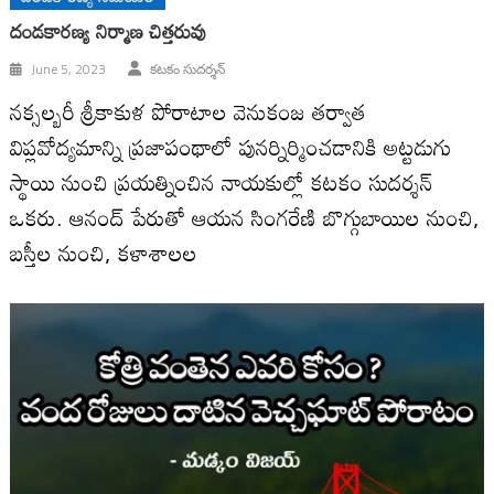
దండకారణ్య నిర్మాణ చిత్తరువు
June 5, 2023
కటకం సుదర్శన్
నక్సల్బరీ శ్రీకాకుళ పోరాటాల వెనుకంజ తర్వాత
విప్లవోద్యమాన్ని ప్రజాపంథాలో పునర్నిర్మించడానికి అట్టడుగు
స్థాయి నుంచి ప్రయత్నించిన నాయకుల్లో కటకం సుదర్శన్‌
ఒకరు. ఆనంద్‌ పేరుతో ఆయన సింగరేణి బొగ్గుబాయిల నుంచి,
బస్తీల నుంచి, కళాశాలల