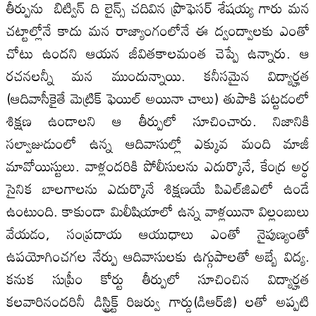
తీర్పును బిట్విన్‌ ది లైన్స్‌ చదివిన ప్రొఫెసర్‌ శేషయ్య గారు మన
చట్టాల్లోనే కాదు మన రాజ్యాంగంలోనే ఈ ద్వంద్వాలకు ఎంతో
చోటు ఉందని ఆయన జీవితకాలమంత చెప్పే ఉన్నారు. ఆ
రచనలన్నీ మన ముందున్నాయి. కనీసమైన విద్యార్హత
(ఆదివాసీకైతే మెట్రిక్‌ ఫెయిల్‌ అయినా చాలు) తుపాకి పట్టడంలో
శిక్షణ ఉండాలని ఆ తీర్పులో సూచించారు. నిజానికి
సల్వాజుడుంలో ఉన్న ఆదివాసుల్లో ఎక్కువ మంది మాజీ
మావోయిస్టులు. వాళ్లందరికి పోలీసులను ఎదుర్కొనే, కేంద్ర అర్ధ
సైనిక బాలగాలను ఎదుర్కొనే శిక్షణయే పిఎల్‌జిఎలో ఉండే
ఉంటుంది. కాకుండా మిలీషియాలో ఉన్న వాళ్లయినా విల్లంబులు
వేయడం, సంప్రదాయ ఆయుధాలు ఎంతో నైపుణ్యంతో
ఉపయోగించగల నేర్పు ఆదివాసులకు ఉగ్గుపాలతో అబ్బే విద్య.
కనుక సుప్రీం కోర్టు తీర్పులో సూచించిన విద్యార్హత
కలవారినందరినీ డిస్ట్రిక్ట్‌ రిజర్వు గార్డు(డిఆర్‌జి) లతో అప్పటి