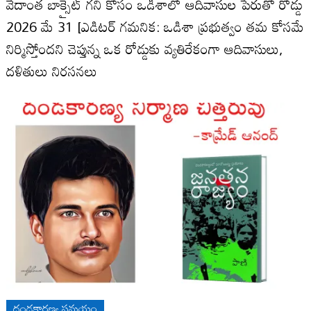
వేదాంత బాక్సైట్ గని కోసం ఒడిశాలో ఆదివాసుల పేరుతో రోడ్డు
2026 మే 31 [ఎడిటర్ గమనిక: ఒడిశా ప్రభుత్వం తమ కోసమే
నిర్మిస్తోందని చెప్తున్న ఒక రోడ్డుకు వ్యతిరేకంగా ఆదివాసులు,
దళితులు నిరసనలు
దండకారణ్య సమయం