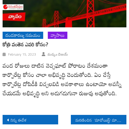
దండకారణ్య సమయం
వ్యాసాలు
కోత్రి వంతెన ఎవరి కోసం?
February 15, 2023
మడ్కం విజయ్‌
వంద రోజులు దాటిన వెచ్చఘాట్‌ పోరాటం దేశమంతా
కార్పొరేట్ల కోసం చాలా అభివృద్ధి చెందుతోంది. ఏం చేస్తే
కార్పొరేట్ల దోపిడీకి విచ్చలవిడి అవకాశాలు ఉంటాయో అవన్నీ
చేయడమే అభివృద్ధి అని అడుగడుగునా రుజువు అవుతోంది.
Post
నిన్న ఈవేళ
మరణించిన ‘మావోయిస్ట్’ మాట్లాడుతున్నాడు: ఛత్తీస్‌గఢ్‌లో భద్రతా చర్యల తర్వాత పరిణామాలు
navigation