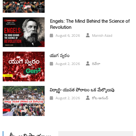
Engels: The Mind Behind the Science of
Revolution
August 6, 2026
Manish Azad
యుగ స్వ‌రం
August 2, 2026
రివేరా
విద్యార్థి- యువత పోరాటం ఒక మేల్కొలుపు
August 2, 2026
కోట ఆనంద్