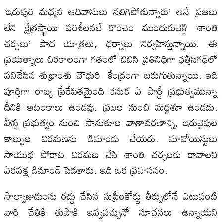
‘ఇరువురి మధ్యన ఆదివాసులు నలిగిపోతున్నారు’ అనే ప్రజలు
లేని క్షేత్రస్థాయి పరిశీలనలే కొంచెం ముందుకువెళ్లి ‘శాంతి
చర్చలు’ పాద యాత్రలు, ధర్నాలు నిర్వహిస్తున్నాయి. ఈ
ప్రయత్నాలు చిరకాలంగా గతంలో బిబిసి ప్రతినిధిగా ఛత్తీస్‌గఢ్‌లో
పనిచేసిన శుభ్రాంశు చౌధురి కేంద్రంగా జరుగుతున్నాయి. ఇది
పూర్తిగా రాజ్య ప్రేరేపితమైంది కనుక ఏ పార్టీ ప్రభుత్వమున్నా
దీనికి ఆటంకాలు ఉండవు. ప్రజల నుంచి మద్దతూ ఉండదు.
వీళ్లు ప్రభుత్వం నుంచి సానుకూల వాతావరణాన్ని, ఇరువైపుల
కాల్పుల విరమణను డిమాండు చేయరు. మావోయిస్టులు
సాయుధ పోరాట విరమణ చేసి శాంతి చర్చలకు రావాలని
ఏకపక్ష డిమాండ్‌ పెడతారు. ఇది ఒక ప్రహసనం.
సాల్వాజుడుంను రద్దు చేసిన సుప్రీంకోర్టు తీర్పులోనే ఎటువంటి
వారి చేతికి తుపాకి ఇవ్వవచ్చునో సూచనలు ఉన్నాయని