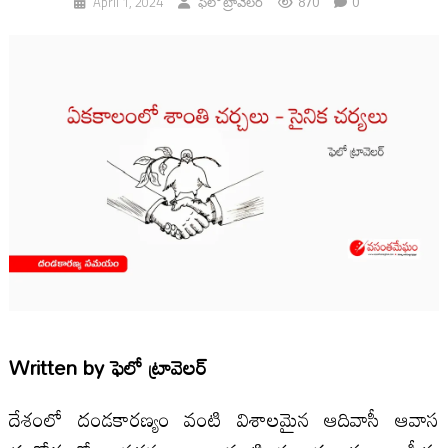
870
0
April 1, 2024
ఫెలో ట్రావెలర్
Written by
ఫెలో ట్రావెలర్
దేశంలో దండకారణ్యం వంటి విశాలమైన ఆదివాసీ ఆవాస