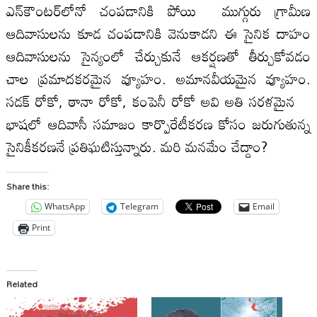
ఎన్‌కౌంటర్‌లోనో చంపడానికి పోయి ముగ్గురు గ్రామీణ
ఆదివాసులను కూడ చంపడానికి వెనుకాడని ఈ సైనిక దాహం
ఆదివాసులను సైన్యంలో చేర్చుకునే ఆకర్షణతో తీర్చుకోవడం
చాల ప్రమాదకరమైన వ్యూహం. అమానవీయమైన వ్యూహం.
సడక్‌ రోకో, ఠానా రోకో, కంపెనీ రోకో అవి అతి సరళమైన
భాషలో ఆదివాసీ సమాజం కార్పొరేటీకరణ కోసం జరుగుతున్న
సైనికీకరణనే ప్రతిఘటిస్తున్నారు. మరి మనమేం చేద్దాం?
Share this:
WhatsApp
Telegram
Email
Print
Related