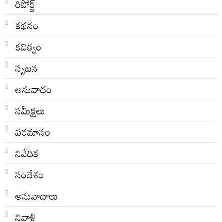
రిపోర్ట్
కథనం
కవిత్వం
సృజన
అనువాదం
సమీక్షలు
వర్తమానం
నివేదిక
సందేశం
అనువాదాలు
నివాళి