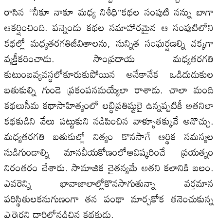
రాసిన “నీకూ నాకూ మధ్య నిశీధి”కథల సంపుటి నన్ను బాగా
ఆకర్షించింది. పన్నెండు కథల సమాహారమైన ఆ సంపుటిలోని
కథల్లో మధ్యతరగతిజీవితాలను, సున్నిత సంఘర్షణల్ని చక్కగా
వ్యక్తీకరించాడు. సాంప్రదాయ మధ్యతరగతి
కుటుంబవ్యవస్థలోకూరుకుపోయిన అనేకానేక ఒడిదుడుకుల
బతుకుల్ని గుండె ప్రకంపనమయ్యేలా రాశాడు. చాలా మంది
కథలుసీమ కథాసాహిత్యంలో లబ్ధిప్రతిష్టులై ఉన్నప్పటికీ అతనిలా
కథకుడిని వేలు పట్టుకుని నడిపించిన వాళ్ళూతక్కువే అనొచ్చు.
మధ్యతరగతి బతుకుల్లో నిత్యం కొనసాగే ఆర్థిక సమస్యల
సుడిగుండాల్ని మానవీయకోణంలోఆవిష్కరించే ప్రయత్నం
నిరంతరం చేశారు. సామాజిక చైతన్యమే అతని కలానికి బలం.
ఎవరెన్ని భావాజాలాల్లోకొనసాగుతున్నా వర్తమాన
పరిస్థితులకనుగుణంగా తన పంథా మార్చకోక తనెంచుకున్న
ఎర్రెర్రని దారిలోనడిచిన కథకుడు.