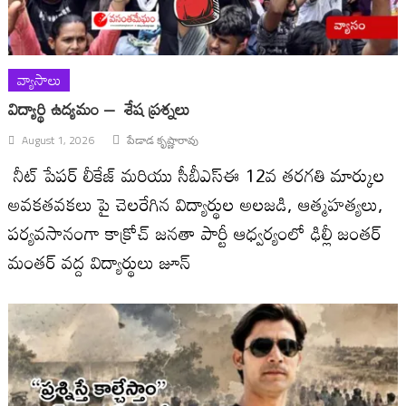
వ్యాసాలు
విద్యార్థి ఉద్యమం – శేష ప్రశ్నలు
August 1, 2026
పేడాడ కృష్ణారావు
నీట్ పేపర్ లీకేజ్ మరియు సీబీఎస్ఈ 12వ తరగతి మార్కుల
అవకతవకలు పై చెలరేగిన విద్యార్థుల అలజడి, ఆత్మహత్యలు,
పర్యవసానంగా కాక్రోచ్ జనతా పార్టీ ఆధ్వర్యంలో ఢిల్లీ జంతర్
మంతర్ వద్ద విద్యార్థులు జూన్