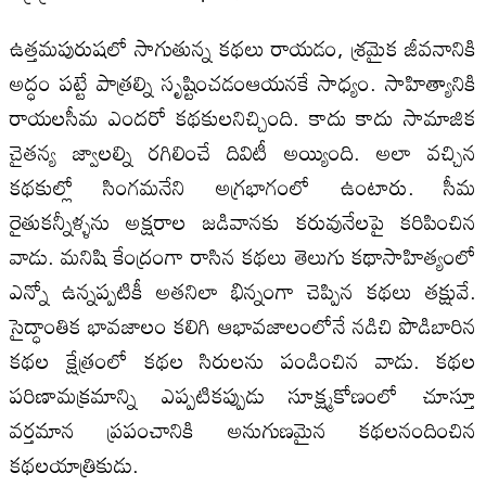
ఉత్తమపురుషలో సాగుతున్న కథలు రాయడం, శ్రమైక జీవనానికి
అద్ధం పట్టే పాత్రల్ని సృష్టించడంఆయనకే సాధ్యం. సాహిత్యానికి
రాయలసీమ ఎందరో కథకులనిచ్చింది. కాదు కాదు సామాజిక
చైతన్య జ్వాలల్ని రగిలించే దివిటీ అయ్యింది. అలా వచ్చిన
కథకుల్లో సింగమనేని అగ్రభాగంలో ఉంటారు. సీమ
రైతుకన్నీళ్ళను అక్షరాల జడివానకు కరువునేలపై కరిపించిన
వాడు. మనిషి కేంద్రంగా రాసిన కథలు తెలుగు కథాసాహిత్యంలో
ఎన్నో ఉన్నప్పటికీ అతనిలా భిన్నంగా చెప్పిన కథలు తక్షువే.
సైద్ధాంతిక భావజాలం కలిగి ఆభావజాలంలోనే నడిచి పొడిబారిన
కథల క్షేత్రంలో కథల సిరులను పండించిన వాడు. కథల
పరిణామక్రమాన్ని ఎప్పటికప్పుడు సూక్ష్మకోణంలో చూస్తూ
వర్తమాన ప్రపంచానికి అనుగుణమైన కథలనందించిన
కథలయాత్రికుడు.