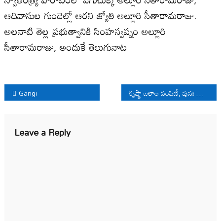
ఆదివాసుల గుండెల్లో ఆరని జ్యోతి అల్లూరి సీతారామరాజు.
అలనాటి తెల్ల ప్రభుత్వానికి సింహస్వప్నం అల్లూరి
సీతారామరాజు, అందుకే తెలుగునాట
Post
Gangi
కృష్ణా జలాల పంపిణీ, పునః పంపిణీ సాధిద్దాం
navigation
Leave a Reply