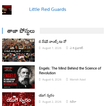
Little Red Guards
తాజా పోస్టులు
ద నేషన్ వాంట్స్ టు నో
August 7, 2026
ఎ కె ప్రభాకర్
Engels: The Mind Behind the Science of
Revolution
August 6, 2026
Manish Azad
యుగ స్వ‌రం
August 2, 2026
రివేరా