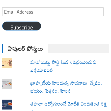
Email
Address
Subscribe
పాపులర్ పోస్టులు
మావోయిస్టు పార్టీ మీద నిషేధంఎందుకు
ఎత్తేయాలంటే…
బ్రాహ్మణీయ హిందుత్వ సాధనాలు ద్వేషం,
భయం, పెత్తనం, హింస
త‌పాలా ఉద్యోగులంటే మోదీకి ఎందుకింత కక్ష