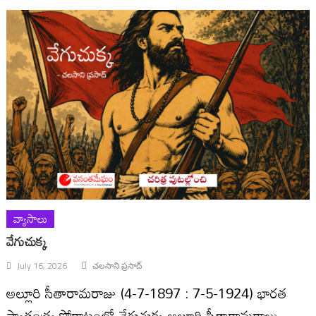
వ్యాసాలు
వేగుచుక్క
July 16, 2026
చలసాని ప్రసాద్‌
అల్లూరి సీతారామరాజు (4-7-1897 : 7-5-1924) భారత
స్వాతంత్ర్య పోరాటంలో వేగుచుక్క అల్లూరి సీతారామరాజు,