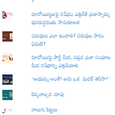
?
మావోయిస్టులపై నిషేధం ఎత్తివేతే ప్రజాస్వామ్య
పునరుద్ధరణకు సానుకూలత
చదువులు ఎలా ఉండాలి? చదువుల సారం
ఏమిటి?
మావోయిస్టు పార్టీ మీద, విప్లవ ప్రజా సంఘాల
మీద నిషేధాన్ని ఎత్తివేయాలి
“ఆయమ్మ అంతే! ఆమె ఒక మదర్ తెరీసా!”
రెప్పవాల్చని చూపు
నాలుగు పిట్టలు