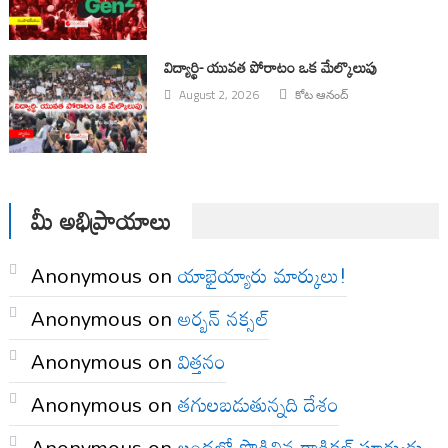
విద్యార్థి- యువత పోరాటం ఒక మేల్కొలుపు
August 2, 2026
కోట ఆనంద్
మీ అభిప్రాయాలు
Anonymous
on
యాభైయ్యారు మార్కులు!
Anonymous
on
అర్బన్ నక్సల్
Anonymous
on
విత్తనం
Anonymous
on
తగులబడుతున్నది దేశం
Anonymous
on
లందలో పొడిచిన రాడికల్ సూర్యుడు