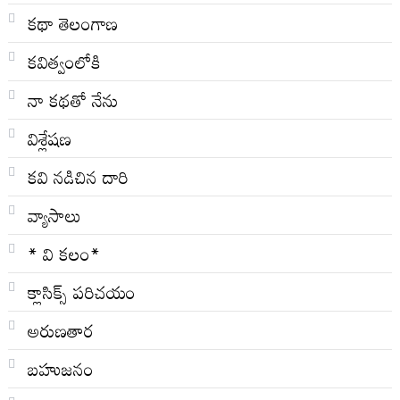
కథా తెలంగాణ
కవిత్వంలోకి
నా క‌థ‌తో నేను
విశ్లేషణ
కవి నడిచిన దారి
వ్యాసాలు
* వి క‌లం*
క్లాసిక్స్ ప‌రిచ‌యం
అరుణతార
బహుజనం