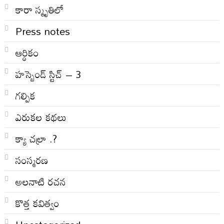
కారా స్మృతిలో
Press notes
ఆర్ధికం
హస్బెండ్ స్టిచ్ – 3
గల్పిక
ఎరుకల కథలు
క్యా చల్రా .?
సంస్మరణ
అలనాటి రచన
కొత్త కవిత్వం