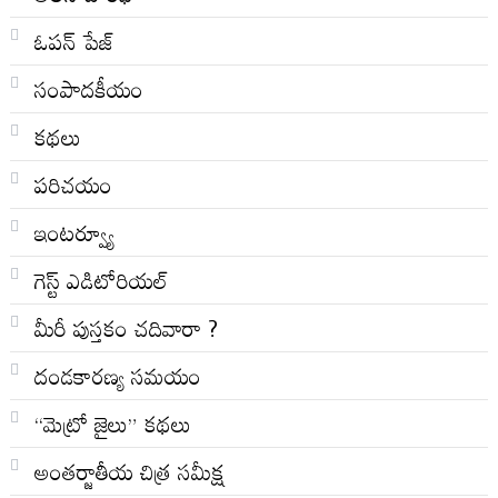
ఓపన్ పేజ్
సంపాదకీయం
కథలు
పరిచయం
ఇంటర్వ్యూ
గెస్ట్ ఎడిటోరియల్
మీరీ పుస్తకం చదివారా ?
దండకారణ్య సమయం
“మెట్రో జైలు” కథలు
అంతర్జాతీయ చిత్ర సమీక్ష