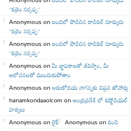
“కర్రెం నర్సప్ప”
Anonymous
on
లందలో పొడిచిన రాడికల్ సూర్యుడు
“కర్రెం నర్సప్ప”
Anonymous
on
లందలో పొడిచిన రాడికల్ సూర్యుడు
“కర్రెం నర్సప్ప”
Anonymous
on
మీ జ్ఞాపకాలతో జీవిస్తాం, మీ
ఆలోచనలతో ముందుకుపోతాం
Anonymous
on
అరుణోదయ నాగన్నకు విప్లవ జోహార్లు
hanamkondaaolcom
on
ఆంధ్రప్రదేశ్ లో కష్టోడియల్
హత్యలు
Anonymous
on
లైక్
Anonymous
on
కంచె