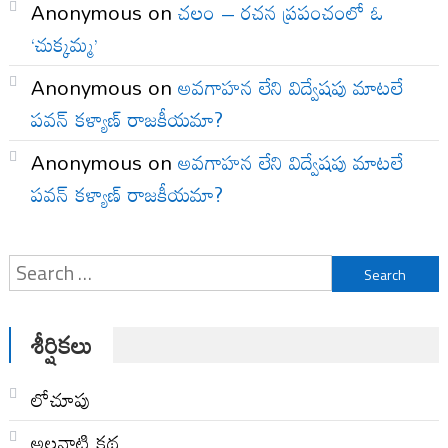
Anonymous
on
చలం – రచన ప్రపంచంలో ఓ
‘చుక్కమ్మ’
Anonymous
on
అవగాహన లేని విద్వేషపు మాటలే
పవన్ కళ్యాణ్ రాజకీయమా?
Anonymous
on
అవగాహన లేని విద్వేషపు మాటలే
పవన్ కళ్యాణ్ రాజకీయమా?
Search
for:
శీర్షికలు
లోచూపు
అల‌నాటి క‌థ‌