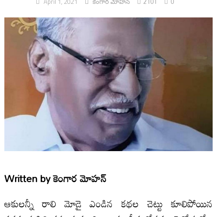
2101
0
April 1, 2021
కెంగార మోహన్
Written by
కెంగార మోహన్
ఆకులన్నీ రాలి మోడై ఎండిన కథల చెట్టు కూలిపోయిన