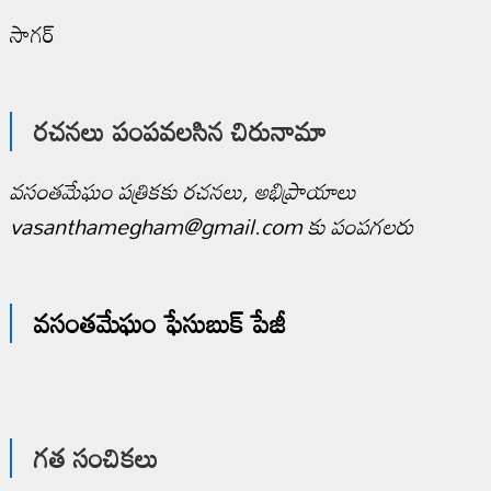
సాగర్
రచనలు పంపవలసిన చిరునామా
వసంతమేఘం పత్రికకు రచనలు, అభిప్రాయాలు
vasanthamegham@gmail.com కు పంపగలరు
వసంతమేఘం ఫేసుబుక్ పేజీ
గత సంచికలు