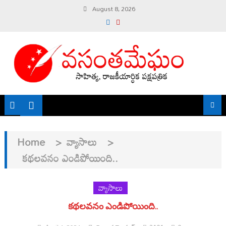
Skip
August 8, 2026
to
content
Home
>
వ్యాసాలు
>
కథలవనం ఎండిపోయింది..
వ్యాసాలు
కథలవనం ఎండిపోయింది..