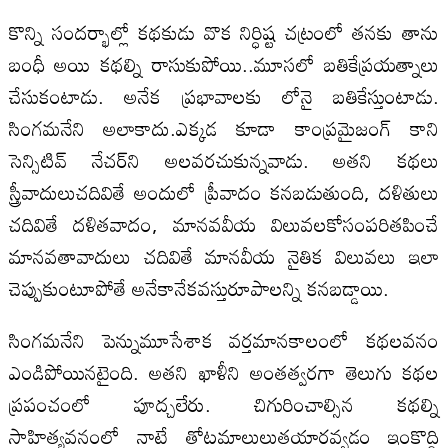
కొన్ని సందర్భాల్లో కథకుడు వొక నిర్ధిష్ట చట్రంలో తనకు తాను
బంధీ అయి కథల్ని రాసుకుపోయి..మూసలో బతికేప్రయత్నాలు
చేసుకంటాడు. అనేక ప్రభావాలకు లోనై బతికేస్తుంటాడు.
సింగమనేని అలాకాదు.ఎక్కడ కూడా కాంప్రమైజంగ్‌ కాని
సెన్సిటివ్‌ నేచర్‌ని అలవరచుకున్నవాడు. అతని కథలు
స్త్రీవాదులుచదివితే అందులో ప్రీవాదం కనబడుతుంది, దళితులు
చదివితే దళితవాదం, మానవవీయ విలువలకోసంపరితపించే
మానవతావాదులు చదివితే మానవీయ నైతిక విలువలు ఇలా
చెప్పుకుంటూపోతే అనేకానేకవస్తురూపాలన్ని కనబడ్డాయి.
సింగమనేని పెన్నుమూసేశాక వర్తమానకాలంలో కథలవనం
ఎండిపోయినటైంది. అతని ఖాళీని అంతత్వరగా తెలుగు కథల
ప్రపంచంలో పూద్చలేరు. చిగురించాల్సిన కథల్ని
సాహిత్యవనంలో నాటే తోటమాలులుతయారవ్వడం ఇంకొద్ది