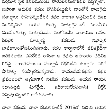
వర్తమాన స్థితి కనబడుతుంది. రాయలసీమలోకథల పెద్దోళ్ళలో..
బహుశా ఆధునిక కథను వొడిసిపట్టుకుని దాంతోనే నాలుగైదు
దశాబ్ధాలు సాహచర్యంచేసిన కథల రారాజు అస్తమించిన దుఃఖ
సందర్భమిది. ఆయన గూర్చి మాట్లాడ్డమంటే మానవీయ
విలువలగూర్చి మాట్లాడటమే. సింగమనేని నారాయణ అసలు
సిసలైన మార్క్సిస్టు కథకుడు. నిఖార్సైన
భావజాలంతోజీవించినవాడు. కథల కార్థానాలోనే జీవితఖైదీగా
బతికినవాడు. ఎవరేకథ రాసినా ఆ కథను అసాంతం చదివిఆ
కథపై నాలుగుమాటలు మాట్లాడి కథకుడిని ఉత్సాహ పరిచే
సాహిత్య సంస్కారమున్నవాడు. రాయలసీమకథను కథల
ప్రపంచంలో అగ్రభాగాన నిలిపిన కథకుడు. ఆయన రాయని
కథావస్తువు మిగల్లేదు. ఇదిరాయలేదనడానికి వీల్లేని
వస్తువులన్నింటిని రాసేసినవాడు.
చాలా కథలను చాలా చదివినప్పటికీ 2018లో వచ్చిన ఆయన