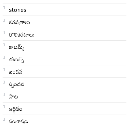
stories
కరపత్రాలు
తొలికెరటాలు
కాలమ్స్
ఈబుక్స్
ఖండన
స్పందన
పాట
ఆర్థికం
సంభాషణ