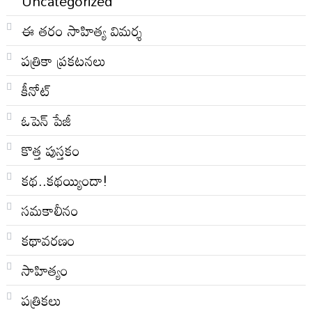
Uncategorized
ఈ తరం సాహిత్య విమర్శ
పత్రికా ప్రకటనలు
కీనోట్
ఓపెన్ పేజీ
కొత్త పుస్తకం
కథ..కథయ్యిందా!
సమకాలీనం
కథావరణం
సాహిత్యం
పత్రికలు