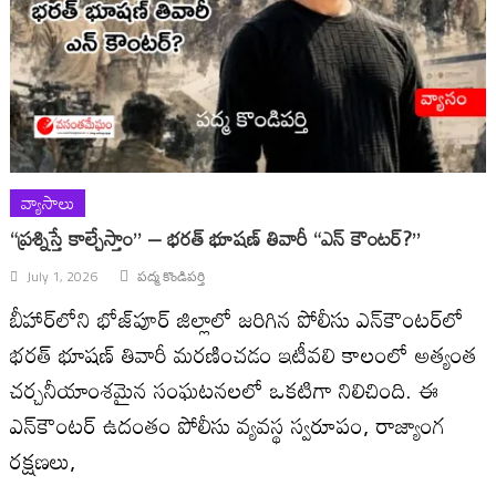
వ్యాసాలు
“ప్రశ్నిస్తే కాల్చేస్తాం” – భరత్ భూషణ్ తివారీ “ఎన్ కౌంటర్?”
July 1, 2026
పద్మ కొండిపర్తి
బీహార్‌లోని భోజ్‌పూర్ జిల్లాలో జరిగిన పోలీసు ఎన్‌కౌంటర్‌లో
భరత్ భూషణ్ తివారీ మరణించడం ఇటీవలి కాలంలో అత్యంత
చర్చనీయాంశమైన సంఘటనలలో ఒకటిగా నిలిచింది. ఈ
ఎన్‌కౌంటర్‌ ఉదంతం పోలీసు వ్యవస్థ స్వరూపం, రాజ్యాంగ
రక్షణలు,