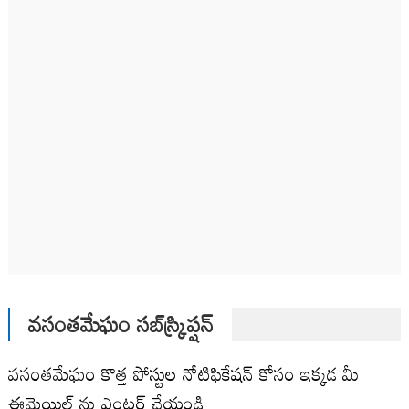
వసంతమేఘం సబ్‌స్క్రిప్షన్
వసంతమేఘం కొత్త పోస్టుల నోటిఫికేషన్ కోసం ఇక్కడ మీ
ఈమెయిల్ ను ఎంటర్ చేయండి