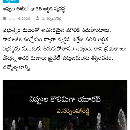
అప్పుల ఊబిలో భారత ఆర్థిక వ్యవస్థ
June 16, 2026
ఎ. నర్సింహారెడ్డి
ప్రభుత్వం రుణంతో అవసరమైన మౌలిక సదుపాయాలు,
సామాజిక సంక్షేమం ద్వారా వృద్ధిని ఉత్తేజ పరిచి ఆర్థిక
వ్యవస్థను ముందుకు తీసుకుపోతాన‌ని చెప్తుంది. కాని ప్ర‌భుత్వాలు
చేస్తున్న‌ అధిక రుణాలు ప్రైవేట్ పెట్టుబడులను తగ్గించడం,
ద్రవ్యోల్బణాన్ని