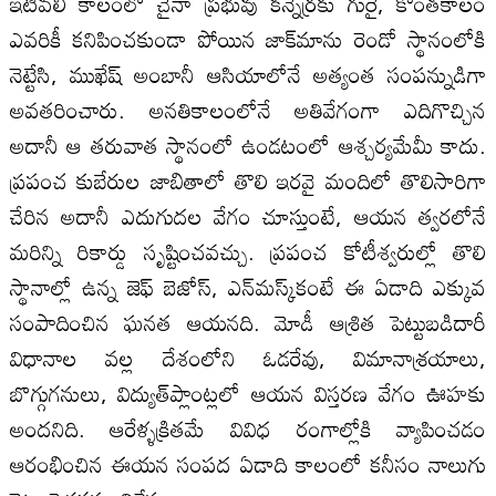
ఇటీవలి కాలంలో చైనా ప్రభువు కన్నెర్రకు గురై, కొంతకాలం
ఎవరికీ కనిపించకుండా పోయిన జాక్‌మాను రెండో స్థానంలోకి
నెట్టేసి, ముఖేష్‌ అంబానీ ఆసియాలోనే అత్యంత సంపన్నుడిగా
అవతరించారు. అనతికాలంలోనే అతివేగంగా ఎదిగొచ్చిన
అదానీ ఆ తరువాత స్థానంలో ఉండటంలో ఆశ్చర్యమేమీ కాదు.
ప్రపంచ కుబేరుల‌ జాబితాలో తొలి ఇరవై మందిలో తొలిసారిగా
చేరిన అదానీ ఎదుగుదల‌ వేగం చూస్తుంటే, ఆయన త్వరలోనే
మరిన్ని రికార్డు సృష్టించవచ్చు. ప్రపంచ కోటీశ్వరుల్లో తొలి
స్థానాల్లో ఉన్న జెఫ్‌ బెజోస్‌, ఎన్‌మస్క్‌కంటే ఈ ఏడాది ఎక్కువ
సంపాదించిన ఘనత ఆయనది. మోడీ ఆశ్రిత పెట్టుబడిదారీ
విధానాల వ‌ల్ల దేశంలోని ఓడరేవు, విమానాశ్రయాలు,
బొగ్గుగనులు, విద్యుత్‌ప్లాంట్లలో ఆయన విస్తరణ వేగం ఊహకు
అందనిది. ఆరేళ్ళక్రితమే వివిధ రంగాల్లోకి వ్యాపించడం
ఆరంభించిన ఈయన సంపద ఏడాది కాలంలో కనీసం నాలుగు