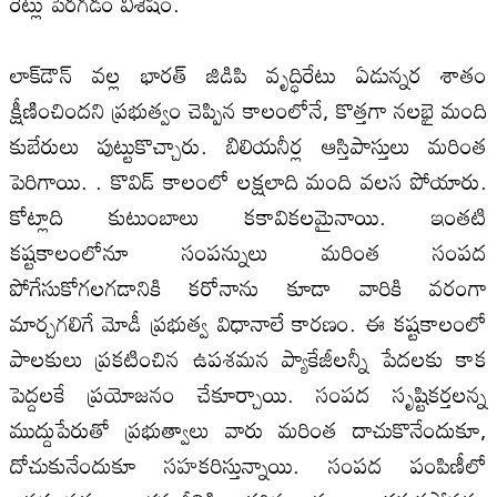
రెట్లు పెరగడం విశేషం.
లాక్‌డౌన్ వ‌ల్ల భార‌త్‌ జిడిపి వృద్ధిరేటు ఏడున్నర శాతం
క్షీణించిందని ప్రభుత్వం చెప్పిన కాలంలోనే, కొత్తగా నల‌భై మంది
కుబేరులు పుట్టుకొచ్చారు. బిలియనీర్ల ఆస్తిపాస్తులు మరింత
పెరిగాయి. . కొవిడ్ కాలంలో ల‌క్షలాది మంది వల‌స పోయారు.
కోట్లాది కుటుంబాలు కకావికల‌మైనాయి. ఇంతటి
కష్టకాలంలోనూ సంపన్నులు మరింత సంపద
పోగేసుకోగల‌గడానికి కరోనాను కూడా వారికి వరంగా
మార్చగలిగే మోడీ ప్రభుత్వ విధానాలే కారణం. ఈ కష్టకాలంలో
పాల‌కులు ప్రకటించిన ఉపశమన ప్యాకేజీల‌న్నీ పేదల‌కు కాక
పెద్దల‌కే ప్రయోజనం చేకూర్చాయి. సంపద సృష్టికర్తల‌న్న
ముద్దుపేరుతో ప్రభుత్వాలు వారు మరింత దాచుకొనేందుకూ,
దోచుకునేందుకూ సహకరిస్తున్నాయి. సంపద పంపిణీలో