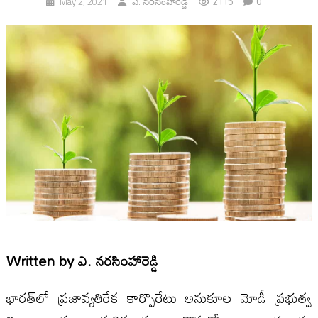
2115
0
May 2, 2021
ఎ. నరసింహారెడ్డి
Written by
ఎ. నరసింహారెడ్డి
భారత్‌లో ప్రజావ్యతిరేక కార్పొరేటు అనుకూల‌ మోడీ ప్రభుత్వ