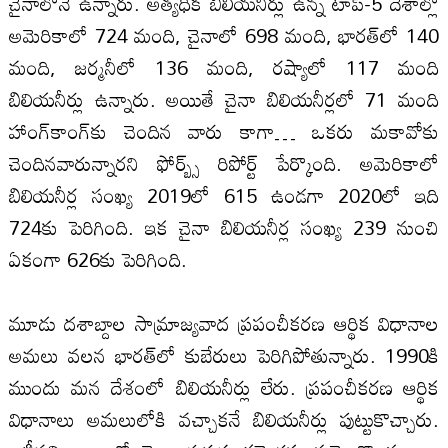
చైనాలోనే ఉన్నారు. అత్యధిక బిలియనీర్లు ఉన్న టాప్‌-5 దేశాల్లో
అమెరికాలో 724 మంది, చైనాలో 698 మంది, భారత్‌లో 140
మంది, జర్మనీలో 136 మంది, రష్యాలో 117 మంది
బిలియనీర్లు ఉన్నారు. అయితే చైనా బిలియనీర్లలో 71 మంది
హాంగ్‌కాంగ్‌కు చెందిన వారు కాగా… ఒకరు మకావోకు
చెందినవారున్నారని ఫోర్బ్స్‌ రిపోర్ట్‌ పేర్కొంది. అమెరికాలో
బిలియనీర్ల సంఖ్య 2019లో 615 ఉండగా 2020లో ఇది
724కు పెరిగింది. ఇక చైనా బిలియనీర్ల సంఖ్య 239 నుంచి
ఏకంగా 626కు పెరిగింది.
మూడు దశాబ్దాల‌ సామ్రాజ్యవాద ప్రపంచీకరణ ఆర్థిక విధానాల
అమ‌లు వ‌ల‌న భారత్‌లో కుబేరులు పెరిగిపోతున్నారు. 1990కి
ముందు మన దేశంలో బిలియనీర్లు లేరు. ప్రపంచీకరణ ఆర్థిక
విధానాలు అమ‌లులోకి వచ్చాకనే బిలియనీర్లు పుట్టుకొచ్చారు.