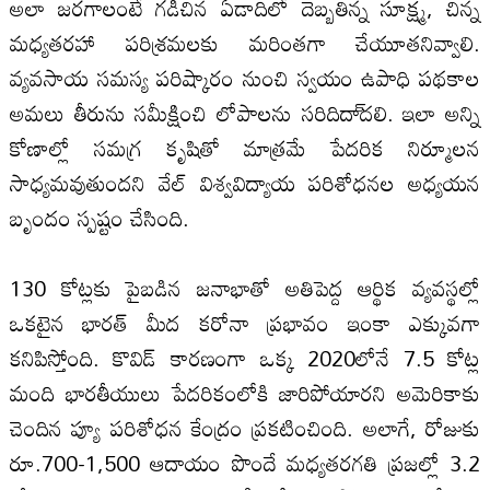
అలా జరగాలంటే గడిచిన ఏడాదిలో దెబ్బతిన్న సూక్ష్మ, చిన్న
మధ్యతరహా పరిశ్రమల‌కు మరింతగా చేయూతనివ్వాలి.
వ్యవసాయ సమస్య పరిష్కారం నుంచి స్వయం ఉపాధి పథకాల
అమ‌లు తీరును సమీక్షించి లోపాల‌ను సరిదిదా్ద‌లి. ఇలా అన్ని
కోణాల్లో సమగ్ర కృషితో మాత్రమే పేదరిక నిర్మూల‌న
సాధ్యమవుతుందని వేల్‌ విశ్వవిద్యాయ పరిశోధన‌ల అధ్యయన
బృందం స్పష్టం చేసింది.
130 కోట్లకు పైబడిన జనాభాతో అతిపెద్ద ఆర్థిక వ్యవస్థల్లో
ఒకటైన భారత్‌ మీద కరోనా ప్రభావం ఇంకా ఎక్కువగా
కనిపిస్తోంది. కొవిడ్‌ కారణంగా ఒక్క 2020లోనే 7.5 కోట్ల
మంది భారతీయులు పేదరికంలోకి జారిపోయారని అమెరికాకు
చెందిన ప్యూ పరిశోధన కేంద్రం ప్రకటించింది. అలాగే, రోజుకు
రూ.700-1,500 ఆదాయం పొందే మధ్యతరగతి ప్రజల్లో 3.2