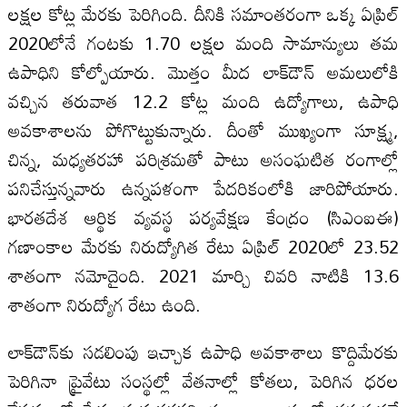
ల‌క్షల‌ కోట్ల మేరకు పెరిగింది. దీనికి సమాంతరంగా ఒక్క ఏప్రిల్‌
2020లోనే గంటకు 1.70 ల‌క్షల‌ మంది సామాన్యులు తమ
ఉపాధిని కోల్పోయారు. మొత్తం మీద లాక్‌డౌన్ అమలులోకి
వచ్చిన తరువాత 12.2 కోట్ల మంది ఉద్యోగాలు, ఉపాధి
అవకాశాల‌ను పోగొట్టుకున్నారు. దీంతో ముఖ్యంగా సూక్ష్మ,
చిన్న, మధ్యతరహా పరిశ్రమతో పాటు అసంఘటిత రంగాల్లో
పనిచేస్తున్నవారు ఉన్నపళంగా పేదరికంలోకి జారిపోయారు.
భారతదేశ ఆర్థిక వ్యవస్థ పర్యవేక్షణ కేంద్రం (సిఎంఐఈ)
గణాంకాల‌ మేరకు నిరుద్యోగిత రేటు ఏప్రిల్‌ 2020లో 23.52
శాతంగా నమోదైంది. 2021 మార్చి చివరి నాటికి 13.6
శాతంగా నిరుద్యోగ రేటు ఉంది.
లాక్‌డౌన్‌కు సడలింపు ఇచ్చాక ఉపాధి అవకాశాలు కొద్దిమేరకు
పెరిగినా ప్రైవేటు సంస్థల్లో వేతనాల్లో కోతలు, పెరిగిన ధరల‌