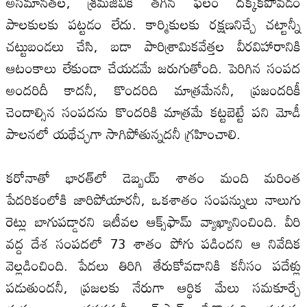
అసమానతల‌, శ్రమజీవికి తగిన ఫలం దక్కకపోవడం
పాల‌కుల‌కు పట్టడం లేదు. కార్మికుల‌కు రక్షణనిచ్చే చట్టాన్నీ
చట్టుబండలు చేసి, బడా పారిశ్రామికవేత్తల‌ వీరవిహారానికి
ఆటంకాలు లేకుండా చేయడమే జరుగుతోంది. పెరిగిన సంపద
అందరిదీ కాదనీ, కొందరిది మాత్రమేననీ, ప్రజందరికీ
చెందాల్సిన సంపదను కొందరికి మాత్రమే కట్టబెట్టే పని మోడీ
పాల‌నలో యథేచ్ఛగా సాగిపోతున్నదనీ గ్రహించాలి.
కరోనాతో భారత్‌లో డెబ్బయ్‌ శాతం మంది మరింత
పేదరికంలోకి జారిపోయారనీ, ఒకశాతం సంపన్నులు నాలుగు
రెట్లు బాగుపడ్డారని ఇటీవల‌ ఆక్స్‌ఫామ్‌ వ్యాఖ్యానించింది. వీరి
వద్ద దేశ సంపదలో 73 శాతం పోగు పడిందని ఆ నివేదిక
వెల్ల‌డించింది. పేదలు తిరిగి తేరుకోవడానికి కనీసం పదేళ్లు
పడుతుందనీ, ప్రజల‌కు నేరుగా ఆర్థిక మేలు సమకూర్చే