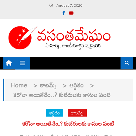
Skip
August 7, 2026
to
content
Home
>
కాలమ్స్
>
ఆర్ధికం
>
కరోనా అయితేనేం..? కుబేరులకు కాసుల పంటే
ఆర్ధికం
కాలమ్స్
కరోనా అయితేనేం..? కుబేరులకు కాసుల పంటే