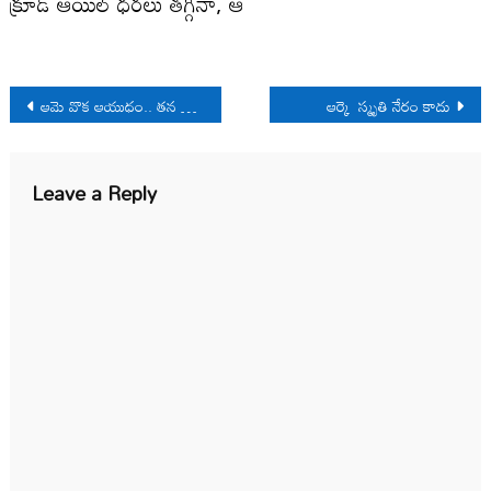
క్రూడ్ ఆయిల్ ధ‌రలు తగ్గినా, ఆ
Post
ఆమె వొక ఆయుధం.. తన కవిత్వమొక యుద్దమైదానం..
ఆర్కె స్మృతి నేరం కాదు
navigation
Leave a Reply