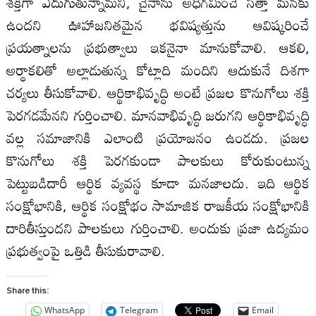
శక్తిగా ఎదుగుతున్నామని, చైనాను అధిగమించే సత్తా మనకు
ఉందని ఊహాజనితమైన భవిష్యత్తును ఆవిష్కరించే
ప్రయత్నాల‌ను ప్రభుత్వాలు ఇకనైనా మానుకోవాలి. ఆకలి,
అర్థాకలితో అల్లాడుతున్న కోట్లాది మందిని ఆదుకునే దిశగా
చర్యలు తీసుకోవాలి. ఆర్థికాభివృద్ధి అంటే ప్రజల‌ కొనుగోలు శక్తి
పెరగడమేనని గుర్తించాలి. మానవాభివృద్ధి జరుగని ఆర్థికాభివృద్ధి
వ‌ల్ల‌ సమాజానికి ఎలాంటి ప్రయోజనం ఉండ‌దు. ప్రజల
కొనుగోలు శక్తి పెరగకుండా పాల‌కులు కోరుకుంటున్న
పెట్టుబడిదారీ ఆర్థిక వ్యవస్థ కూడా మనజాలదు. ఇది ఆర్థిక
సంక్షోభానికి, ఆర్థిక సంక్షోభం సామాజిక రాజకీయ సంక్షోభానికి
దారితీస్తుందని పాల‌కులు గుర్తించాలి. అందుకు ప్రజా ఉద్యమం
ప్రభుత్వంపై ఒత్తిడి తీసుకురావాలి.
Share this:
WhatsApp
Telegram
Email