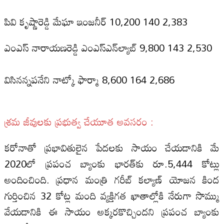
పివి కృష్ణారెడ్డి మేఘా ఇంజనీర్‌ 10,200 140 2,383
ఎంఎస్‌ నారాయణరెడ్డి ఎంఎస్‌ఎన్‌ల్యాబ్‌ 9,800 143 2,530
విసినన్నపనేని నాట్కో ఫార్మా 8,600 164 2,686
శ్రమ జీవులకు ప్రభుత్వ చేయూత అవసరం :
కరోనాతో ప్రభావితులైన పేదల‌కు సాయం చేయడానికి మే
2020లో ప్రపంచ బ్యాంకు భారత్‌కు రూ.5,444 కోట్లు
అందించింది. ప్రధాన మంత్రి గరీబ్‌ కల్యాణ్‌ యోజన కింద
గుర్తించిన 32 కోట్ల మంది వ్యక్తిగత ఖాతాల్లోకి నేరుగా సొమ్ము
వేయడానికి ఈ సాయం అక్కరకొచ్చిందని ప్రపంచ బ్యాంకు