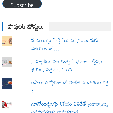
Subscribe
పాపులర్ పోస్టులు
మావోయిస్టు పార్టీ మీద నిషేధంఎందుకు
ఎత్తేయాలంటే…
బ్రాహ్మణీయ హిందుత్వ సాధనాలు ద్వేషం,
భయం, పెత్తనం, హింస
త‌పాలా ఉద్యోగులంటే మోదీకి ఎందుకింత కక్ష
?
మావోయిస్టులపై నిషేధం ఎత్తివేతే ప్రజాస్వామ్య
పునరుద్ధరణకు సానుకూలత