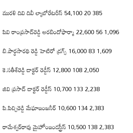
మురళి దివి దివీ ల్యాబోరేటరీస్‌ 54,100 20 385
పివి రాంప్రసాద్‌రెడ్డి అరబిందోఫార్మా 22,600 56 1,096
బి.పార్ధసారథి రెడ్డి హెటిరో డ్రగ్స్‌ 16,000 83 1,609
కె.సతీశ్‌రెడ్డి డాక్టర్‌ రెడ్డీస్‌ 12,800 108 2,050
జివి ప్రసాద్‌ డాక్టర్‌ రెడ్డీస్‌ 10,700 133 2,238
పి.పిచ్చిరెడ్డి మేఘాఇంజనీర్‌ 10,600 134 2,383
రామేశ్వర్‌రావు మైహోంఇండస్ట్రీస్‌ 10,500 138 2,383