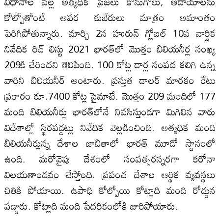
విధానాల వ‌ల్ల అత్యధిక ప్రజ‌లు కొనుగోలు, ఆదాయాల‌ను
కోల్పోతోంటే అపర కుబేరులు మాత్రం అమాంతం
పెరిగిపోతున్నారు. మార్చి 2న హురున్‌ గ్లోబల్‌ 10వ వార్షిక
నివేదిక రిచ్‌ లిస్టు 2021 భారత్‌లో మొత్తం బిలియనీర్ల సంఖ్య
209కి చేరిందని తెలిపింది. 100 కోట్ల డార్ల సంపద కలిగి ఉన్న
వారిని బిలియనీర్‌ అంటారు. ప్రస్తుత డాల‌ర్‌ మారకం రేటు
ప్రకారం రూ.7400 కోట్ల పైమాటే. మొత్తం 209 మందిలో 177
మంది బిలియనీర్లు భారత్‌లోనే నివసిస్తుండగా మిగిలిన వారు
విదేశాల్లో స్థిరపడ్డట్లు నివేదిక వెల్ల‌డించింది. అత్యధిక మంది
బిలియనీర్లున్న దేశాల‌ జాబితాలో భారత్‌ మూడో స్థానంలో
ఉంది. మరోవైపు దేశంలో సంవత్సరన్నరగా కరోనా
విలయతాండవం చేస్తోంది. ప్రపంచ దేశాల ఆర్థిక వ్యవస్థలు
చితికి పోయాయి. ఉపాధి కోల్పోయి కోట్లాది మంది రోడ్డున
పడ్డారు. కోట్లాది మంది పేదరికంలోకి జారిపోయారు.