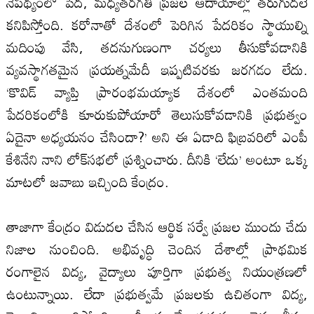
నేపథ్యంలో పేద, మధ్యతరగతి ప్రజల‌ ఆదాయాల్లో తరుగుదలే
కనిపిస్తోంది. కరోనాతో దేశంలో పెరిగిన పేదరికం స్థాయుల్ని
మదింపు వేసి, తదనుగుణంగా చర్య‌లు తీసుకోవడానికి
వ్యవస్థాగతమైన ప్రయత్నమేదీ ఇప్పటివరకు జరగడం లేదు.
‘కొవిడ్‌ వ్యాప్తి ప్రారంభమయ్యాక దేశంలో ఎంతమంది
పేదరికంలోకి కూరుకుపోయారో తెలుసుకోవడానికి ప్రభుత్వం
ఏదైనా అధ్యయనం చేసిందా?’ అని ఈ ఏడాది ఫిబ్రవరిలో ఎంపీ
కేశినేని నాని లోక్‌సభలో ప్రశ్నించారు. దీనికి ‘లేదు’ అంటూ ఒక్క
మాటలో జవాబు ఇచ్చింది కేంద్రం.
తాజాగా కేంద్రం విడుదల‌ చేసిన ఆర్థిక సర్వే ప్రజల‌ ముందు చేదు
నిజాల‌ నుంచింది. అభివృద్ధి చెందిన దేశాల్లో ప్రాథమిక
రంగాలైన విద్య, వైద్యాలు పూర్తిగా ప్రభుత్వ నియంత్రణలో
ఉంటున్నాయి. లేదా ప్రభుత్వమే ప్రజల‌కు ఉచితంగా విద్య,