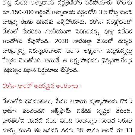
కోట్ల మంది అల్పాదాయ వర్గశ్రేణిలోకి పడిపోయారు. రోజుకు
రూ.150-700 ఆర్జించే అల్పాదాయ వర్గంలోని 3.5 కోట్ల మంది
దారిద్య్ర రేఖకు దిగువకు వెళ్ళిపోయారు. కరోనా సంక్షోభంతో
దేశంలో పేదరికం గణనీయంగా పెరిగిందన్న ‘ప్యూ’ నివేదిక
ఆందోళన రేపుతోంది. 2030 నాటికల్లా దేశంలో దుర్భర
దారిద్య్రాన్ని నిర్మూలించాల‌ని ఐరాస ల‌క్ష్యంగా పెట్టుకున్నట్లు
కేంద్రం చెబుతోంది. అయితే, ఆ ల‌క్ష్య సాధనకు భిన్నంగా కేంద్ర
ప్రభుత్వం విధాన నిర్ణయాలు చేస్తోంది.
కరోనా కాంలో అధికమైన అంతరాలు :
దేశంలోని ధనవంతులు, పేదల‌ ఆదాయ వ్యత్యాసాల‌ను కొవిడ్‌
భారీగా పెంచిందని ఆక్స్‌ఫామ్‌ నివేదిక స్పష్టం చేసింది.
భారత్‌లోని మొదటి వంద మంది సంపన్నుల‌ సంపద నిరుడు
మార్చి నుంచి ఈ జనవరి వరకు 35 శాతం అంటే రూ.13