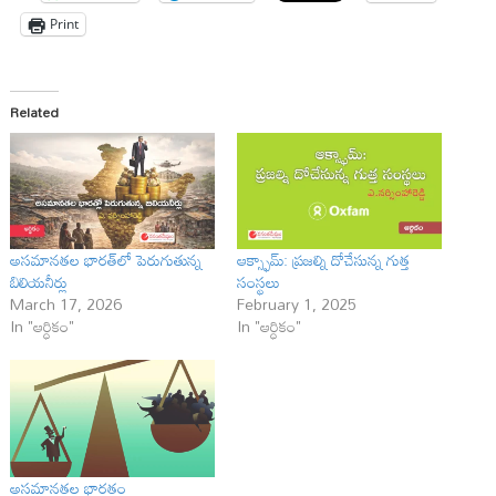
Print
Related
అసమానతల భారత్‌లో పెరుగుతున్న
ఆక్స్ఫామ్: ప్రజల్ని దోచేసున్న గుత్త
బిలియనీర్లు
సంస్థలు
March 17, 2026
February 1, 2025
In "ఆర్ధికం"
In "ఆర్ధికం"
అసమానతల భారతం