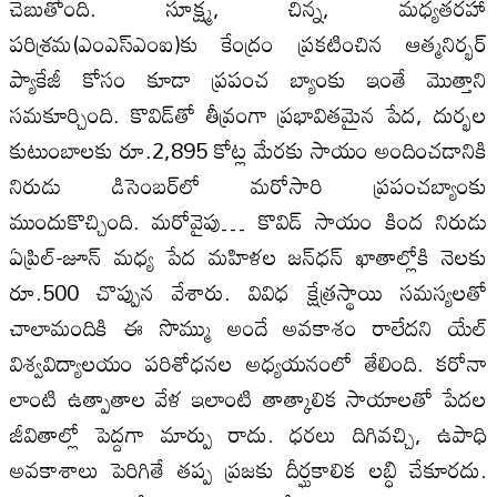
చెబుతోంది. సూక్ష్మ, చిన్న, మధ్యతరహా
పరిశ్రమ(ఎంఎస్‌ఎంఐ)కు కేంద్రం ప్రకటించిన ఆత్మనిర్భర్‌
ప్యాకేజీ కోసం కూడా ప్రపంచ బ్యాంకు ఇంతే మొత్తాని
సమకూర్చింది. కొవిడ్‌తో తీవ్రంగా ప్రభావితమైన పేద, దుర్భల‌
కుటుంబాల‌కు రూ.2,895 కోట్ల మేరకు సాయం అందించడానికి
నిరుడు డిసెంబర్‌లో మరోసారి ప్రపంచబ్యాంకు
ముందుకొచ్చింది. మరోవైపు… కొవిడ్‌ సాయం కింద నిరుడు
ఏప్రిల్‌-జూన్‌ మధ్య పేద మహిళల‌ జన్‌ధన్‌ ఖాతాల్లోకి నెల‌కు
రూ.500 చొప్పున వేశారు. వివిధ క్షేత్రస్థాయి సమస్యల‌తో
చాలామందికి ఈ సొమ్ము అందే అవకాశం రాలేదని యేల్‌
విశ్వవిద్యాల‌యం పరిశోధన‌ల‌ అధ్యయనంలో తేలింది. కరోనా
లాంటి ఉత్పాతాల‌ వేళ ఇలాంటి తాత్కాలిక సాయాల‌తో పేదల‌
జీవితాల్లో పెద్దగా మార్పు రాదు. ధరలు దిగివచ్చి, ఉపాధి
అవకాశాలు పెరిగితే తప్ప ప్రజకు దీర్ఘకాలిక ల‌బ్ధి చేకూరదు.