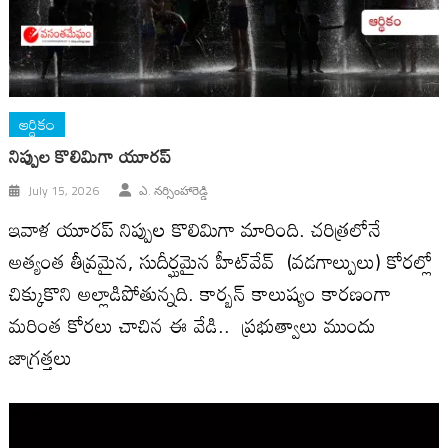
ఆర్ధికం
నిప్పుల కొలిమిగా యూరప్
July 15, 2026
ఎ. నర్సింహారెడ్డి
ఇవాళ యూరప్ నిప్పుల కొలిమిగా మారింది. చరిత్రలోనే
అత్యంత తీవ్రమైన, సుదీర్ఘమైన హీట్‌వేవ్ (వడగాల్పులు) కోరల్లో
చిక్కుకొని అల్లాడిపోతున్నది. కార్బన్ కాలుష్యం కారణంగా
మరింత కోరలు చాచిన ఈ వేడి.. ప్రభుత్వాలు ముందు
జాగ్రత్తలు