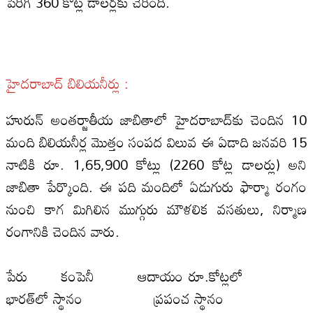
పెరిగి 360 కోట్ల డాల‌ర్లకు చేరింది.
హైదరాబాద్‌ బిలియనీర్లు :
హురున్‌ అంతర్జాతీయ జాబితాలో హైదరాబాద్‌కు చెందిన 10
మంది బిలియనీర్ల మొత్తం సంపద విలువ ఈ ఏడాది జనవరి 15
నాటికి రూ. 1,65,900 కోట్లు (2260 కోట్ల డాల‌ర్లు) అని
జాబితా పేర్కొంది. ఈ పది మందిలో ఏడుగురు ఫార్మా రంగం
నుంచి కాగ మిగిలిన ముగ్గురు మౌళలిక వసతులు, నిర్మాణ
రంగానికి చెందిన వారు.
పేరు కంపెనీ ఆదాయం రూ.కోట్లలో
భారత్‌లో స్థానం ప్రపంచ స్థానం