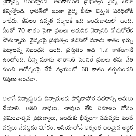
వైద్యాన్ని అందిస్తోంది. అదీకాకుంటే ప్రభుత్వం వైద్య బీమా
కల్పిస్తోంది. భారత్‌లో ఇంకా వైద్య బీమా విస్తృత పరిధిలోకి
రాలేదు. కేవలం ఉన్నత వర్గాల‌కే ఇది అందుబాటులో ఉంది.
దీంతో 70 శాతం పైగా ప్రజలు ఆధునిక వైద్యానికి నోచుకోలేక
పోతున్నారు. వైద్యంపై ప్రభుత్వం జిడిపిలో మూడు శాతం ఖర్చు
పెట్టాల‌న్న నిబంధన ఉంది. ప్రస్తుతం అది 1.2 శాతంగానే
ఉంటోంది. దీన్ని మూడు శాతానికి పెంచితే ప్రజలు తమ చేతి
నుంచి ఆరోగ్యంపై చేసే వ్యయంలో 60 శాతం తగ్గుతుందని
నిపుణు అంచనా.
అలాగే విద్యార్థుల‌కు చిన్నారుల‌కు పౌష్టికాహార పథకాన్ని అమ‌లు
చేయాలి. ఆకలి బాధలు, చావులు లేని సమాజం కోసం
శ్రమించాల్సిన ప్రభుత్వాలు, అందుకు భిన్నంగా సమస్యను పెంచే
చర్యలు చేపట్టడం ఘోరం. ఆసియాలోనే అత్యంత బల‌మైన ఆర్థిక