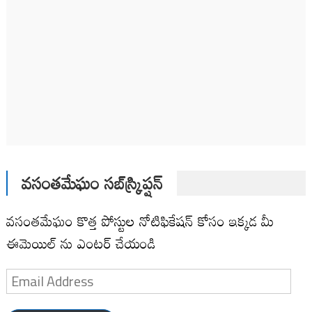
వసంతమేఘం సబ్‌స్క్రిప్షన్
వసంతమేఘం కొత్త పోస్టుల నోటిఫికేషన్ కోసం ఇక్కడ మీ
ఈమెయిల్ ను ఎంటర్ చేయండి
Email
Address