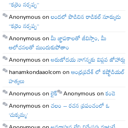
“కర్రెం నర్సప్ప”
Anonymous
on
లందలో పొడిచిన రాడికల్ సూర్యుడు
“కర్రెం నర్సప్ప”
Anonymous
on
మీ జ్ఞాపకాలతో జీవిస్తాం, మీ
ఆలోచనలతో ముందుకుపోతాం
Anonymous
on
అరుణోదయ నాగన్నకు విప్లవ జోహార్లు
hanamkondaaolcom
on
ఆంధ్రప్రదేశ్ లో కష్టోడియల్
హత్యలు
Anonymous
on
లైక్
Anonymous
on
కంచె
Anonymous
on
చలం – రచన ప్రపంచంలో ఓ
‘చుక్కమ్మ’
Anonymous
on
అవగాహన లేని విద్వేషపు మాటలే