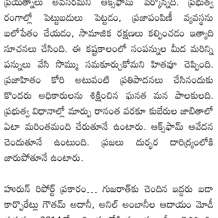
ప్రయత్నాలు అవసరమనీ ఆక్స్‌ఫామ్‌ పేర్కొన్నది. ప్రభుత్వ
రంగాల్లో పెట్టుబడులు పెట్టడం, ప్రజాపంపిణీ వ్యవస్థను
బలోపేతం చేయడం, సామాజిక రక్షణలు కల్పించడం ఇత్యాది
సూచన‌లు చేసింది. ఈ కష్టకాలంలో సంపన్నుల‌ మీద మరిన్ని
పన్నులు వేసి సొమ్ము సమకూర్చుకోమని హితవూ చెప్పింది.
ప్రజాహితం కోరి అటువంటి ప్రతిపాదనలు చేసినందుకు
కొందరు అధికారుల‌ను శిక్షించిన ఘనత మన పాల‌కుల‌ది.
ప్రభుత్వ విధానాల్లో మార్పు రానంత వరకూ కుబేరుల‌ జాబితాలో
ఏటా మరింతమంది చేరుతూనే ఉంటారు. ఆక్స్‌ఫామ్‌ ఆవేదన
చెందుతూనే ఉంటుంది. ప్రజలు దుర్భర దారిద్య్రంలోకి
జారుపోతూనే ఉంటారు.
హురున్‌ రిపోర్ట్‌ ప్రకారం… గుజరాత్‌కు చెందిన ఇద్దరు బడా
కార్పొరేట్లు గౌతమ్‌ అదానీ, అనిల్‌ అంబానీల‌ ఆదాయం మోడీ