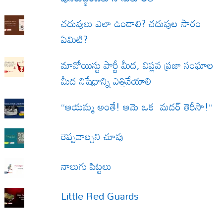
చదువులు ఎలా ఉండాలి? చదువుల సారం
ఏమిటి?
మావోయిస్టు పార్టీ మీద, విప్లవ ప్రజా సంఘాల
మీద నిషేధాన్ని ఎత్తివేయాలి
“ఆయమ్మ అంతే! ఆమె ఒక మదర్ తెరీసా!”
రెప్పవాల్చని చూపు
నాలుగు పిట్టలు
Little Red Guards