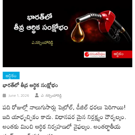
ఆర్ధికం
భారత్‌లో తీవ్ర ఆర్థిక సంక్షోభం
June 1, 2026
ఎ. నర్సింహారెడ్డి
పది రోజుల్లో నాలుగుసార్లు పెట్రోల్, డీజిల్ ధరలు పెరిగాయి!
ఇది యాధృచ్ఛికం కాదు. విధానపర మైన నిర్లక్ష్యం దౌర్బ‌ల్యం.
అంత‌కు మించి ఆర్థిక నిర్వహణలో వైఫల్యం. అంతర్జాతీయ