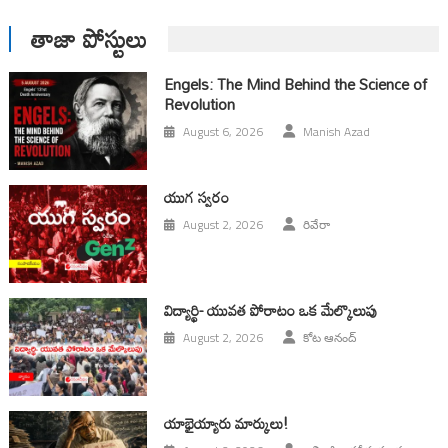
తాజా పోస్టులు
Engels: The Mind Behind the Science of
Revolution
August 6, 2026
Manish Azad
యుగ స్వ‌రం
August 2, 2026
రివేరా
విద్యార్థి- యువత పోరాటం ఒక మేల్కొలుపు
August 2, 2026
కోట ఆనంద్
యాభైయ్యారు మార్కులు!