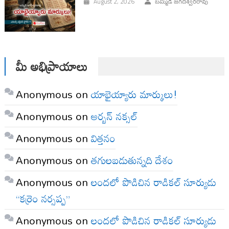
August 2, 2026
బమ్మిడి జగదీశ్వరరావు
మీ అభిప్రాయాలు
Anonymous
on
యాభైయ్యారు మార్కులు!
Anonymous
on
అర్బన్ నక్సల్
Anonymous
on
విత్తనం
Anonymous
on
తగులబడుతున్నది దేశం
Anonymous
on
లందలో పొడిచిన రాడికల్ సూర్యుడు
“కర్రెం నర్సప్ప”
Anonymous
on
లందలో పొడిచిన రాడికల్ సూర్యుడు