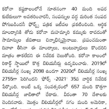
కరోనా కష్టకాలంలోనే నూతనంగా 40 మంది అపర
కుబేరులుగా అవతరించారనీ, సంపన్నుల‌ వద్ద మరింత సంపద
పోగుబడిందనీ ఫోర్బ్స్‌ పత్రిక ఇటీవల‌ ప్రకటించింది. ఆర్థిక
మాంద్యానికి తోడు కరోనా మహమ్మారి కమ్ముకు రావడంతో
సామాన్యుల‌ జీవితాలు చిన్నాభిన్నమైనాయి. ప్రపంచమంతా
దివాళా తీసినా ఈ మాంద్యాలు, అంటువ్యాధులు కొందరిని
మాత్రం తాకలేదని ఈ నివేదిక చెబుతోంది. కరోనా కాలంలో
రికార్డ్‌ స్థాయిలో కొత్త బిలియనీర్లు ఉద్భవించారు. 2019లో
బిలియనీర్ల సంఖ్య 2098 ఉండగా 2020లో బిలియనీర్ల సంఖ్య
2755గా పెరిగిందని ‘ఫోర్స్‌ -2021’ 35వ వార్షిక నివేదిక
పేర్కొంది. అంటే ఒక్క సంవత్సరంలో 657 మంది కొత్తగా
బిలియనీర్ల జాబితాలో చేరారు. వీరంతా 70 దేశాలకు
చెందినవారు. మొత్తం బిలియనీర్లలో సగం మంది అమెరికా,