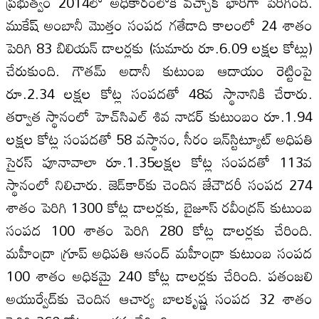
ప్రభుత్వం 2014లో అధికారంలోకి వచ్చాక భారీగా పెరిగింది.
ముకేష్‌ అంబానీ మొత్తం సంపద గతేడాది కాలంలో 24 శాతం
పెరిగి 83 బిలియన్ డాల‌ర్లకు (సుమారు రూ.6.09 ల‌క్షల‌ కోట్లు)
చేరుకుంది. గౌతమ్‌ అదానీ కుటుంబ ఆదాయం రెట్టింపై
రూ.2.34 ల‌క్షల‌ కోట్ల సంపదతో 48వ స్థానానికి చేరారు.
తర్వాత స్థానంలో హెచ్‌సిఎల్‌ శివ నాడర్‌ కుటుంబం రూ.1.94
ల‌క్షల‌ కోట్ల సంపదతో 58 వస్థానం, సీరం ఇన్‌స్టిట్యూట్‌ అధిపతి
సైరస్‌ పూనావాలా రూ.1.35ల‌క్షల కోట్ల సంపదతో 113వ
స్థానంలో నిలిచారు. జెడ్‌కార్‌కు చెందిన జేచౌదరీ సంపద 274
శాతం పెరిగి 1300 కోట్ల డాల‌ర్లకు, బైజూస్‌ రవీంద్రన్‌ కుటుంబ
సంపద 100 శాతం పెరిగి 280 కోట్ల డాల‌ర్లకు చేరింది.
మహీంద్రా గ్రూప్‌ అధిపతి ఆనంద్‌ మహీంద్రా కుటుంబ సంపద
100 శాతం అధికమై 240 కోట్ల డాల‌ర్లకు చేరింది. పతంజలి
అయుర్వేద్‌కు చెందిన ఆచార్య బాల‌కృష్ణ సంపద 32 శాతం