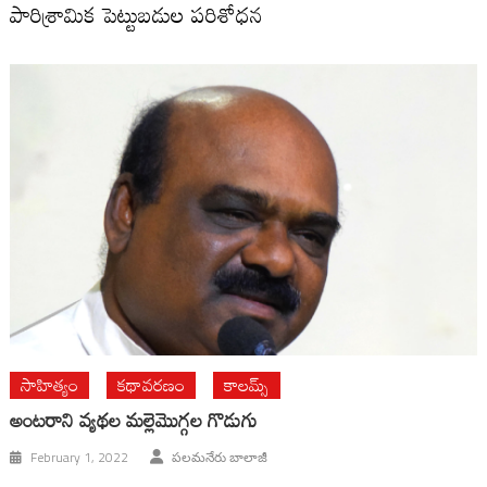
పారిశ్రామిక పెట్టుబడుల పరిశోధన
సాహిత్యం
కథావరణం
కాలమ్స్
అంట‌రాని వ్య‌థ‌ల మ‌ల్లెమొగ్గ‌ల గొడుగు
February 1, 2022
పలమనేరు బాలాజీ