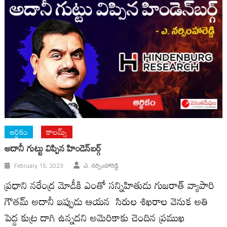
ఆర్ధికం
కాలమ్స్
అదానీ గుట్టు విప్పిన హిండెన్‌బర్గ్‌
February 15, 2023
ఎ. నర్సింహారెడ్డి
ప్రధాని నరేంద్ర మోడీకి ఎంతో సన్నిహితుడు గుజరాత్‌ వ్యాపారి
గౌతమ్‌ అదానీ ఇప్పుడు ఆయన సిరుల శిఖరాల వెనుక అతి
పెద్ద కుట్ర దాగి ఉన్నదని అమెరికాకు చెందిన ప్రముఖ