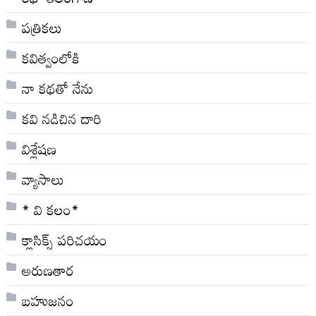
పత్రికలు
కవిత్వంలోకి
నా క‌థ‌తో నేను
కవి నడిచిన దారి
విశ్లేషణ
వ్యాసాలు
* వి క‌లం*
క్లాసిక్స్ ప‌రిచ‌యం
అరుణతార
బహుజనం