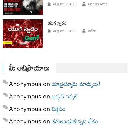
August 6, 2026
Manish Azad
యుగ స్వ‌రం
August 2, 2026
రివేరా
మీ అభిప్రాయాలు
Anonymous
on
యాభైయ్యారు మార్కులు!
Anonymous
on
అర్బన్ నక్సల్
Anonymous
on
విత్తనం
Anonymous
on
తగులబడుతున్నది దేశం