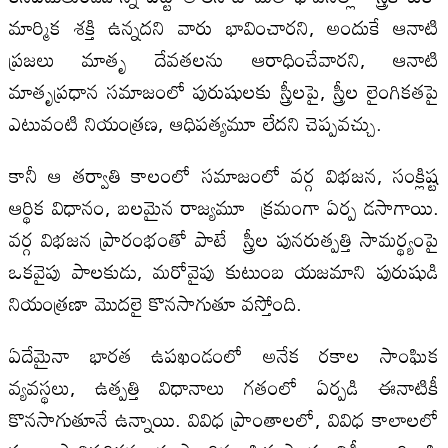
మార్మిక శక్తి ఉన్నదని వారు భావించారని, అందుకే ఆనాటి
ప్రజలు మాతృ దేవతలను ఆరాధించేవారని, ఆనాటి
మాతృప్రధాన సమాజంలో పురుషులకు స్త్రీలపై, స్త్రీల లైంగికతపై
ఎటువంటి నియంత్రణ, ఆధిపత్యమూ లేదని చెప్పవచ్చు.
కానీ ఆ తర్వాతి కాలంలో సమాజంలో వర్గ విభజన, సంక్లిష్ట
ఆర్థిక విధానం, బలమైన రాజ్యమూ క్రమంగా ఏర్ప డసాగాయి.
వర్గ విభజన ప్రారంభంతో పాటే స్త్రీల పునరుత్పత్తి సామర్థ్యంపై
ఒకవైపు పాలకుడు, మరోవైపు కుటుంబ యజమాని పురుషుడి
నియంత్రణా మొదలై కొనసాగుతూ వస్తోంది.
ఏదేమైనా భారత ఉపఖండంలో అనేక రకాల సాంఘిక
వ్యవస్థలు, ఉత్పత్తి విధానాలు గతంలో ఏర్పడి ఈనాటికీ
కొనసాగుతూనే ఉన్నాయి. వివిధ ప్రాంతాలలో, వివిధ కాలాలలో