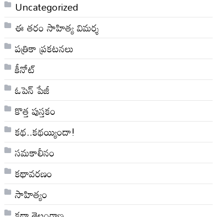
Uncategorized
ఈ తరం సాహిత్య విమర్శ
పత్రికా ప్రకటనలు
కీనోట్
ఓపెన్ పేజీ
కొత్త పుస్తకం
కథ..కథయ్యిందా!
సమకాలీనం
కథావరణం
సాహిత్యం
కథా తెలంగాణ