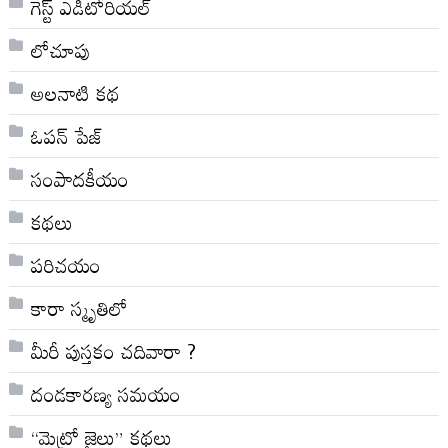
గెస్ట్ ఎడిటోరియల్
లోచూపు
అల‌నాటి క‌థ‌
ఓపన్ పేజ్
సంపాదకీయం
కథలు
పరిచయం
కారా స్మృతిలో
మీరీ పుస్తకం చదివారా ?
దండకారణ్య సమయం
“మెట్రో జైలు” కథలు