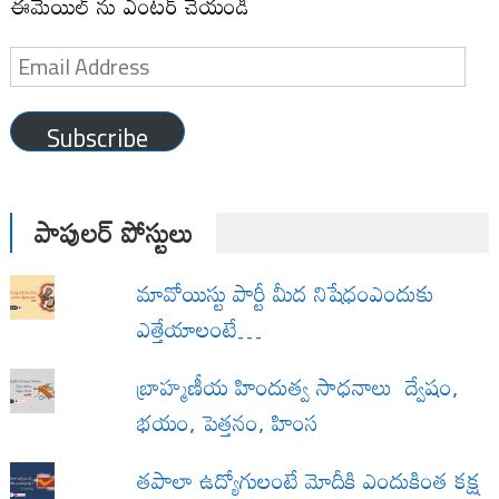
ఈమెయిల్ ను ఎంటర్ చేయండి
Email
Address
Subscribe
పాపులర్ పోస్టులు
మావోయిస్టు పార్టీ మీద నిషేధంఎందుకు
ఎత్తేయాలంటే…
బ్రాహ్మణీయ హిందుత్వ సాధనాలు ద్వేషం,
భయం, పెత్తనం, హింస
త‌పాలా ఉద్యోగులంటే మోదీకి ఎందుకింత కక్ష