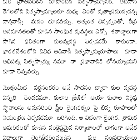
కుల ప్రాతిపదికన రూపొందిన పితృస్వామ్యానికీ, ఆదివాసి
తెగలలోని పితృస్వామ్యాలకూ మధ్య ఎంతో వ్యత్యాసమున్నదన్న
వాస్తవాన్నీ మనం చూడవచ్చు. అత్యంత భిన్నత్వంతో, తీవ్ర
అసమానతలతో కూడిన సాంఘిక వ్యవస్థలు ఎన్నో శతాబ్దాలుగా
సాగిన ఫలితంగా కులవ్యవస్థ ఏర్పడడమే కాకుండా,
భారతదేశంలోని వివిధ ఆదివాసీ పితృస్వామ్యరూపాలు కూడా
ఆధిపత్య పితృస్వామ్య నమూ నా ప్రభావానికి లోనయ్యాయని
కూడా చెప్పవచ్చు.
మొత్తంమీద వర్ణసంకరం అనే సాధనం ద్వారా కుల వ్యవస్థ
విస్తృతి చెందడమూ, కులాల శ్రేణిలో ఆయా కులాల నిర్దిష్ట
స్థానాలను అనుసరించి స్త్రీల లైంగికత్వం పై భిన్న రూపాలలో
నియంత్రణ ఏర్పడడమూ జరిగింది. ఆ విధంగా లైంగిక, శ్రామిక
అమరికలతో కూడిన సంక్లిష్టమైన నిర్మాణాలలో భాగంగా అనేక
విధాలుగా లైంగికీకరించబడిన కుల సంప్రదాయాలు