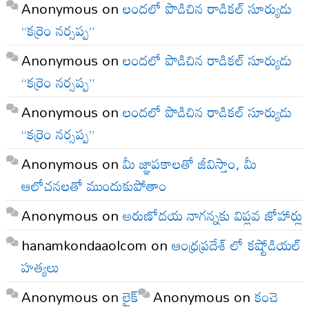
Anonymous
on
లందలో పొడిచిన రాడికల్ సూర్యుడు
“కర్రెం నర్సప్ప”
Anonymous
on
లందలో పొడిచిన రాడికల్ సూర్యుడు
“కర్రెం నర్సప్ప”
Anonymous
on
లందలో పొడిచిన రాడికల్ సూర్యుడు
“కర్రెం నర్సప్ప”
Anonymous
on
మీ జ్ఞాపకాలతో జీవిస్తాం, మీ
ఆలోచనలతో ముందుకుపోతాం
Anonymous
on
అరుణోదయ నాగన్నకు విప్లవ జోహార్లు
hanamkondaaolcom
on
ఆంధ్రప్రదేశ్ లో కష్టోడియల్
హత్యలు
Anonymous
on
లైక్
Anonymous
on
కంచె