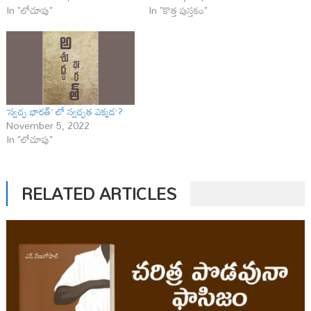
In "లోచూపు"
In "కొత్త పుస్తకం"
‘స్వచ్ఛ భారత్‘ లో స్వచ్ఛత ఎక్కడ’?
November 5, 2022
In "లోచూపు"
RELATED ARTICLES