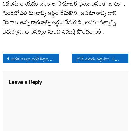
కథలను రాయడం వెనకాల సామాజిక ప్రయోజనంతో బాటూ ,
గుండెలోపలి దుఃఖాన్ని అర్థం చేసుకొని, అవమానాల్ని దాని
వెనకాల ఉన్న కారణాల్ని అర్థం చేసుకుని, అసమానత్వాన్ని
ఎదుర్కొని, బానిసత్వం నుంచి విముక్తి పొందడానికి ,
Post
భారత రాజ్యం బస్తర్ పిల్లలను ఎలా చంపుతోంది?
గ్రోవ్ వాసుకు మద్దతుగా విద్యార్థి సంఘాలు
navigation
Leave a Reply