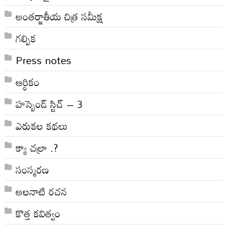
అంతర్జాతీయ చిత్ర సమీక్ష
గల్పిక
Press notes
ఆర్ధికం
హస్బెండ్ స్టిచ్ – 3
ఎరుకల కథలు
క్యా చల్రా .?
సంస్మరణ
అలనాటి రచన
కొత్త కవిత్వం