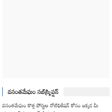
వసంతమేఘం సబ్‌స్క్రిప్షన్
వసంతమేఘం కొత్త పోస్టుల నోటిఫికేషన్ కోసం ఇక్కడ మీ