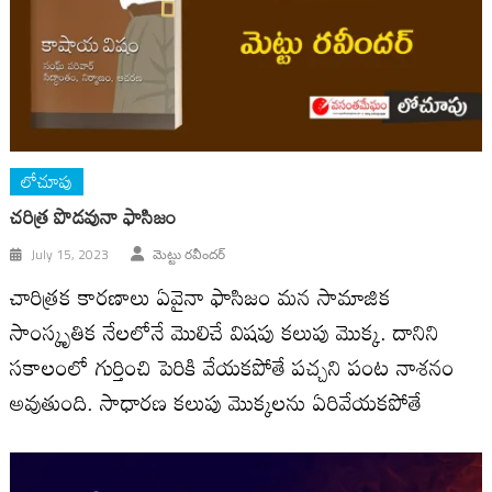
లోచూపు
చరిత్ర పొడవునా ఫాసిజం
July 15, 2023
మెట్టు రవీందర్
చారిత్రక కారణాలు ఏవైనా ఫాసిజం మన సామాజిక
సాంస్కృతిక నేలలోనే మొలిచే విషపు కలుపు మొక్క. దానిని
సకాలంలో గుర్తించి పెరికి వేయకపోతే పచ్చని పంట నాశనం
అవుతుంది. సాధారణ కలుపు మొక్కలను ఏరివేయకపోతే