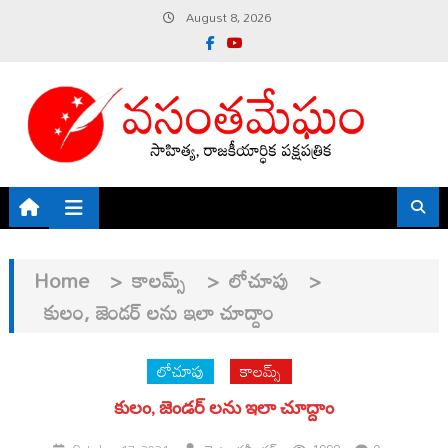
Skip
August 8, 2026
to
content
Home
>
కాలమ్స్
>
లోచూపు
>
కులం, జెండర్ లను ఇలా చూద్దాం
లోచూపు
కాలమ్స్
కులం, జెండర్ లను ఇలా చూద్దాం