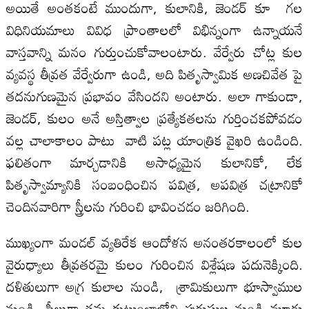
అయితే అంతకంటే ముందుగా, కులానికి, జెండర్ కూ గల
విధినియమాలు వివిధ ప్రాంతాలలో విభిన్నంగా ఉన్నాయనే
వాస్తవాన్ని మనం గుర్తుంచుకోవాలంటారు. వేర్వేరు చోట్ల కుల
వ్యవస్థ తీవ్రత వేర్వేరుగా ఉండి, అది పితృస్వామిక అణచివేత పై
తదనుగుణమైన ప్రభావం వేసిందని అంటారు. అలా గాకుండా,
జెండర్, కులం అనే అస్తిత్వాల ప్రత్యేకతలను గుర్తించకపోవడం
వల్ల చాలాకాలం పాటు వాటి పట్ల యాంత్రిక వైఖరి ఉండింది.
ఫలితంగా మార్చడానికి అసాధ్యమైన కులానికో, లేక
పితృస్వామ్యానికి సంబంధించిన పవిత్ర, అపవిత్ర చట్రానికో
చెందినవారిగా స్త్రీలను గురించి భావించడం జరిగింది.
ముఖ్యంగా మండల్ వ్యతిరేక ఆందోళన అనంతరకాలంలో కుల
వైరుధ్యాలు తీవ్రతరమై కులం గురించిన విశ్లేషణ పదునెక్కింది.
దళితులుగా అగ్ర కులాల నుండి, శ్రామికులుగా భూస్వాముల
నుండి, స్త్రీలుగా తమ కుటుంబాల్లోని పురుషుల నుండి మూడు