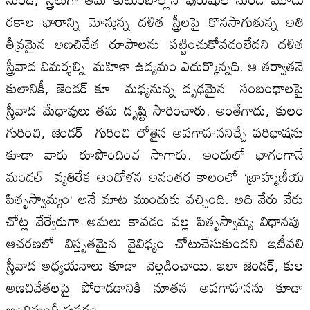
రకాల భారాన్ని మోస్తున్న దళిత స్త్రీలపై కొనసాగుతున్న అతి
తీవ్రమైన అణచివేత రూపాలను పట్టించుకోవడంలేదని దళిత
స్త్రీవాద విమర్శల్ని మహిళా ఉద్యమం ఎదుర్కొన్నది. ఆ తర్వాతనే
కులానికీ, జెండర్ కూ మధ్యనున్న దృఢమైన సంబంధాలపై
స్త్రీవాద మేధావులు తమ దృష్టి సారించారు. అంతేగాదు, కులం
గురించి, జెండర్ గురించి లోతైన అవగాహననిచ్చే పరిభాషను
కూడా వారు రూపొందించ సాగారు. అందులో భాగంగానే
మండల్ వ్యతిరేక ఆందోళన అనంతర కాలంలో ‘బ్రాహ్మణీయ
పితృస్వామ్యం’ అనే మాట ముందుకు వచ్చింది. అది వేరు వేరు
చోట్ల వేర్వేరుగా అమలు కావడం వల్ల పితృస్వామ్య విధానపు
ఆచరణలో విస్తృతమైన వైవిధ్యం చోటుచేసుకుందని ఇటీవలి
స్త్రీవాద అధ్యయనాలు కూడా వెల్లడించాయి. ఇలా జెండర్, కుల
అణచివేతలపై పోరాడడానికి నూతన అవగాహనను కూడా
అందిస్తుందీ పుస్తకం.