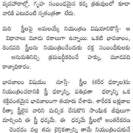
వ్యవహారాల్లో, గృహ సంబంధమైన కర్మ క్రతువులలో కూడా
వారికి ఎటువంటి స్వతంత్రతా లేదు.
మరి స్త్రీలపై అమలయ్యే నియంత్రణ విషయానికొస్తే- ఆ
విధానాలు మూడు రకాలుగా ఉన్నాయి. ఒకటి భావజాలం,
రెండవది స్త్రీలను నియంత్రించేందుకు రక్త సంబంధీకులకు
అనుమతినిచ్చి క్రమబద్ధీకరించే హక్కు, మూడవది
రాజ్యాధికారం.
భావజాలం విషయం చూస్తే- స్త్రీల (శరీర ధర్మాల)ను
నియంత్రించడానికి స్త్రీ ధర్మాన్ని, పతివ్రతా ధర్మాన్ని ఒక
శక్తివంతమైన భావజాలంగా తయారు చేశారు. శారీరక లక్షణాల
రీత్యా స్త్రీలైన వారిని మచ్చిక చేసుకొని సాంఘిక జీవులుగా
మార్చింది ఈ స్త్రీ ధర్మమే. ఈ ధర్మమే స్త్రీలలో అంతరీకరణ
చెందడం వల్ల తమ లైన్గికత్వాన్ని తామే నియంత్రించుకునే