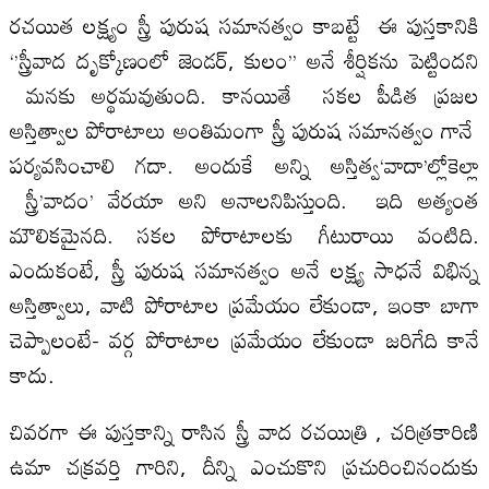
రచయిత లక్ష్యం స్త్రీ పురుష సమానత్వం కాబట్టే ఈ పుస్తకానికి
‘’స్త్రీవాద దృక్కోణంలో జెండర్, కులం’’ అనే శీర్షికను పెట్టిందని
మనకు అర్థమవుతుంది. కానయితే సకల పీడిత ప్రజల
అస్తిత్వాల పోరాటాలు అంతిమంగా స్త్రీ పురుష సమానత్వం గానే
పర్యవసించాలి గదా. అందుకే అన్ని అస్తిత్వ‘వాదా’ల్లోకెల్లా
స్త్రీ’వాదం’ వేరయా అని అనాలనిపిస్తుంది. ఇది అత్యంత
మౌలికమైనది. సకల పోరాటాలకు గీటురాయి వంటిది.
ఎందుకంటే, స్త్రీ పురుష సమానత్వం అనే లక్ష్య సాధనే విభిన్న
అస్తిత్వాలు, వాటి పోరాటాల ప్రమేయం లేకుండా, ఇంకా బాగా
చెప్పాలంటే- వర్గ పోరాటాల ప్రమేయం లేకుండా జరిగేది కానే
కాదు.
చివరగా ఈ పుస్తకాన్ని రాసిన స్త్రీ వాద రచయిత్రి , చరిత్రకారిణి
ఉమా చక్రవర్తి గారిని, దీన్ని ఎంచుకొని ప్రచురించినందుకు