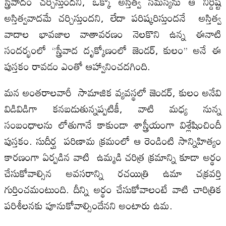
స్త్రీవాదం చర్చిస్తుందని, ఒక్కో అస్తిత్వ సమస్యను ఆ నిర్దిష్ట
అస్తిత్వవాదమే చర్చిస్తుందని, లేదా పరిష్కరిస్తుందనే అస్తిత్వ
వాదాల భావజాల వాతావరణం నెలకొని ఉన్న ఈనాటి
సందర్భంలో ‘’స్త్రీవాద దృక్కోణంలో జెండర్, కులం’’ అనే ఈ
పుస్తకం రావడం ఎంతో ఆహ్వానించదగింది.
మన అంతరాలవారీ సామాజిక వ్యవస్థలో జెండర్, కులం అనేవి
విడివిడిగా కనబడుతున్నప్పటికీ, వాటి మధ్య నున్న
సంబంధాలను లోతుగానే కాకుండా శాస్త్రీయంగా విశ్లేషించిందీ
పుస్తకం. సుదీర్ఘ పరిణామ క్రమంలో ఆ రెండింటి సాన్నిహిత్యం
కారణంగా ఏర్పడిన వాటి ఉమ్మడి చరిత్ర క్రమాన్ని కూడా అర్థం
చేసుకోవాల్సిన అవసరాన్ని రచయిత్రి ఉమా చక్రవర్తి
గుర్తించమంటుంది. దీన్ని అర్థం చేసుకోవాలంటే వాటి చారిత్రిక
పరిశీలనకు పూనుకోవాల్సిందేనని అంటారు ఉమ.