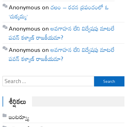
Anonymous
on
చలం – రచన ప్రపంచంలో ఓ
‘చుక్కమ్మ’
Anonymous
on
అవగాహన లేని విద్వేషపు మాటలే
పవన్ కళ్యాణ్ రాజకీయమా?
Anonymous
on
అవగాహన లేని విద్వేషపు మాటలే
పవన్ కళ్యాణ్ రాజకీయమా?
Search
for:
శీర్షికలు
ఇంటర్వ్యూ