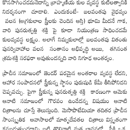
కొనసాగించడమనేదాన్ని బ్రాహ్మణీయ కుల వ్యవస్థ కుటిలత్వానికి
నిదర్శనంగా చూడాలి. ఎందుకంటే- బలవంతపు వైధవ్యం
వలన (అగ్రకులాల స్త్రీలకు చెందిన ఆస్తి) భూమి మీదనే గాక,
వారి పునరుత్పత్తి శక్తి పై కూడా నియంత్రణ సాధించడమే
కులవ్యవస్థ లక్ష్యం. అలాగే నిమ్నకులాల్లో బలవంతపు వితంతు
పునర్వివాహాల వలన సంతానం అభివృద్ధి అయి, తగినంత
శ్రమశక్తి సరఫరా అవుతుందన్నది వారి నిగూఢ ఆంతర్యం.
ప్రాచీన సమాజంలో జెండర్ పరమైన అంతరాల వ్యవస్థ లేదని,
ఆహార సంపాదనలో స్త్రీకున్న స్థానం పురుషుడి కేమీ తీసిపోనిదని
చెప్పవచ్చు. పైగా స్త్రీకున్న పునరుత్పత్తి శక్తి కారణంగా ఆమెకు
ఆనాటి సమాజంలో గౌరవం ఉండేదన్న విషయం ఆనాటి
చిత్రాలను చూస్తే తెలుస్తుంది. మెసొపొటేమియా తదితర ప్రాచీన
సాంస్కృతిక ఆవాసాలలో మాతృదేవతల చిత్రాలు విస్తృతంగా
కనబడుతుండడాన్ని బట్టి తొలినాటి మత భావనల్లో స్త్రీకి ఒక