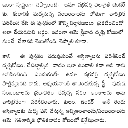
ఇంకా స్పష్టంగా చెప్పాలంటే- ఉమా చక్రవర్తి ఎలాగైతే జెండర్
కు, కులానికి మధ్యనున్న సంబంధాలను లోతుగా చారిత్రిక
పరిశీలన చేసి ఈ పుస్తకంలో కొన్ని నిర్ధారణలలు ప్రకటించిందో
అలా చేయడమని అర్థం. ఇదంతా ఆమె స్త్రీవాద దృష్టి కోణంలో
నుంచే చేశానని చెబుతోంది. చెప్పాలి కూడా.
కాని ఈ పుస్తకం చదువుతుంటే అస్తిత్వాలను పరిశీలించే
దృష్టికోణం, చేపట్టాల్సిన వాదం ఇలా ఉండాలి కదా అని నాకు
అనిపించింది. ఎందుకంటే- ఉమా చక్రవర్తి దృష్టికోణం
పాక్షికమైనది కాదు. అధ్యయనానికి తానెంచుకున్న స్త్రీ పురుష
సంబంధాలను ప్రభావితం చేస్తున్న సకల అంశాలను ఆమె
చారిత్రకంగా పరిశీలించారు. కులం, జెండర్ అనే రెండు
అస్తిత్వాలకు మధ్య పని చేస్తున్న అన్నిఅంశాలను/సంబంధాలను
ఆమె గతితార్కిక భౌతికవాదం కోణంలో విశ్లేషించారు.