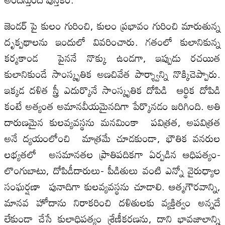
జెండర్ పై కులం గురించి, కులం ప్రభావం గురించి మారుతున్న
దృక్పథాలను ఇందులో వివరించారు. గతంలో కులానికున్న
కర్మకాండ పైననే నొక్కు ఉండగా, ఇప్పుడు రచయిత
కులానికుండే సాంస్కృతిక అణచివేత పార్శ్వాన్ని నొక్కిచెప్పారు.
ఇక్కడ దళిత స్త్రీ ఎదుర్కొనే సాంస్కృతిక దోపిడి ఆర్థిక దోపిడి
కంటే అత్యంత అమానవీయమైనదిగా పేర్కొనడం జరిగింది. అతి
దారుణమైన కులవ్యవస్థను మనమింకా పవిత్రత, అపవిత్రత
అనే ద్యయంలోంచి మాత్రమే చూడకుండా, భౌతిక వనరుల
లభ్యతలో అసమానతల ప్రాతిపదికగా ఏర్పడిన ఆధిపత్యం-
లొంగుబాటు, దోపిడీదారులు- పీడితులు వంటి ఎన్నో వైరుధ్యాల
సంఘర్షణా పునాదిగా కులవ్యవస్థను చూడాలి. ఆత్మగౌరవాన్ని,
మానవ హోదాను నిరాకరించి దళితులకు వ్యక్తిత్వం అన్నదే
లేకుండా చేసే కులాధిపత్యం శ్రేణీకరణను, దాని భావజాలాన్ని