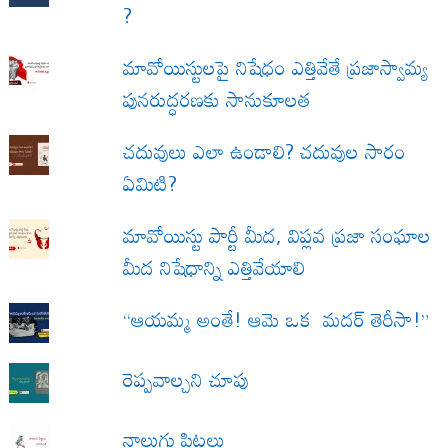
?
మావోయిస్టులపై నిషేధం ఎత్తివేతే ప్రజాస్వామ్య
పునరుద్ధరణకు సానుకూలత
చదువులు ఎలా ఉండాలి? చదువుల సారం
ఏమిటి?
మావోయిస్టు పార్టీ మీద, విప్లవ ప్రజా సంఘాల
మీద నిషేధాన్ని ఎత్తివేయాలి
“ఆయమ్మ అంతే! ఆమె ఒక మదర్ తెరీసా!”
రెప్పవాల్చని చూపు
నాలుగు పిట్టలు