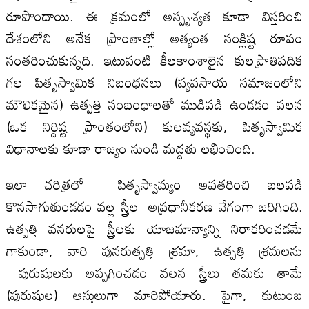
రూపొందాయి. ఈ క్రమంలో అస్పృశ్యత కూడా విస్తరించి
దేశంలోని అనేక ప్రాంతాల్లో అత్యంత సంక్లిష్ట రూపం
సంతరించుకున్నది. ఇటువంటి కీలకాంశాలైన కులప్రాతిపదిక
గల పితృస్వామిక నిబంధనలు (వ్యవసాయ సమాజంలోని
మౌలికమైన) ఉత్పత్తి సంబంధాలతో ముడిపడి ఉండడం వలన
(ఒక నిర్దిష్ట ప్రాంతంలోని) కులవ్యవస్థకు, పితృస్వామిక
విధానాలకు కూడా రాజ్యం నుండి మద్దతు లభించింది.
ఇలా చరిత్రలో పితృస్వామ్యం అవతరించి బలపడి
కొనసాగుతుండడం వల్ల స్త్రీల అప్రధానీకరణ వేగంగా జరిగింది.
ఉత్పత్తి వనరులపై స్త్రీలకు యాజమాన్యాన్ని నిరాకరించడమే
గాకుండా, వారి పునరుత్పత్తి శ్రమా, ఉత్పత్తి శ్రమలను
పురుషులకు అప్పగించడం వలన స్త్రీలు తమకు తామే
(పురుషుల) ఆస్తులుగా మారిపోయారు. పైగా, కుటుంబ