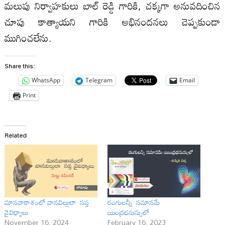
మలుపు నిర్వాహకులు బాల్ రెడ్డి గారికి, చక్కగా అనువదించిన
చూపు కాత్యాయని గారికి అభినందనలు చెప్పకుండా
ముగించలేను.
Share this:
WhatsApp
Telegram
Email
Print
Related
మానవాకాశంలో వానవిల్లులా సప్త
రంగులన్నీ సమానమే
వైవిధ్యాలు
యింద్రధనుస్సులో
November 16, 2024
February 16, 2023