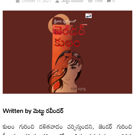
1998
0
October 17, 2021
మెట్టు రవీందర్
Written by
మెట్టు రవీందర్
కులం గురించి దళితవాదం చర్చిస్తుందని, జెండర్ గురించి