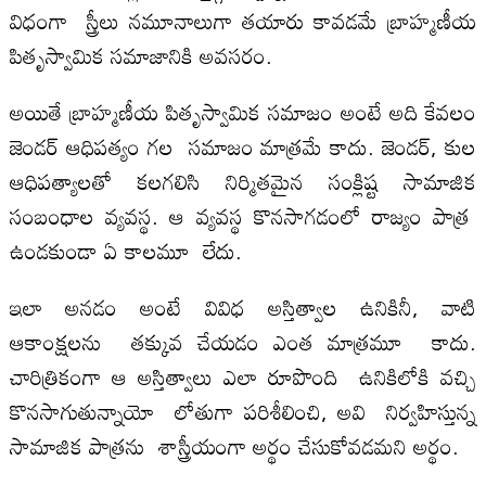
విధంగా స్త్రీలు నమూనాలుగా తయారు కావడమే బ్రాహ్మణీయ
పితృస్వామిక సమాజానికి అవసరం.
అయితే బ్రాహ్మణీయ పితృస్వామిక సమాజం అంటే అది కేవలం
జెండర్ ఆధిపత్యం గల సమాజం మాత్రమే కాదు. జెండర్, కుల
ఆధిపత్యాలతో కలగలిసి నిర్మితమైన సంక్లిష్ట సామాజిక
సంబంధాల వ్యవస్థ. ఆ వ్యవస్థ కొనసాగడంలో రాజ్యం పాత్ర
ఉండకుండా ఏ కాలమూ లేదు.
ఇలా అనడం అంటే వివిధ అస్తిత్వాల ఉనికినీ, వాటి
ఆకాంక్షలను తక్కువ చేయడం ఎంత మాత్రమూ కాదు.
చారిత్రికంగా ఆ అస్తిత్వాలు ఎలా రూపొంది ఉనికిలోకి వచ్చి
కొనసాగుతున్నాయో లోతుగా పరిశీలించి, అవి నిర్వహిస్తున్న
సామాజిక పాత్రను శాస్త్రీయంగా అర్థం చేసుకోవడమని అర్థం.