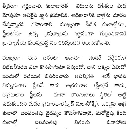
తీవ్రంగా గర్హించాలి. కులాధారిత విధులను దళితుల మీద
మోపుతూ అసలైన జ్ఞాన క్రమానికి, అధికారానికి వాళ్లను దూరం
చేస్తున్నారని గ్రహించాలి. ముఖ్యంగా పీడిత కులాల్లోనూ,
స్త్రీలలోనూ ఉన్న నైపుణ్యాలను ‘జ్ఞానం’గా గుర్తించడానికి
బ్రాహ్మణీయ కులవ్యవస్థ నిరాకరిస్తుందని తెలుసుకోవాలి.
ముఖ్యంగా మన దేశంలో అనాదిగా జెండర్ వర్గీకరణ/
విభజనీకరణ ఎలా కొనసాగుతూ వస్తుందో, దాని లక్ష్యం ఏమిటో
ఇందులో రచయిత వివరించారు. అపవిత్రత అనే భావన
నిమ్నకులాల స్త్రీలనే కాదు అగ్రకులాల (స్త్రీల)నే కాదు,
అగ్రకులాల స్త్రీలను కూడా లొంగుబాటు స్థితిలో అట్టి
పెడుతుందని మనం గ్రహించాలి(క్లాడ్ మిలాసోక్స్). ఒకవైపు అగ్ర
కులాల్లో బలవంతపు వైధవ్యం కొనసాగిస్తూనే, మరోవైపు కింది
కులాల్లో బలవంతపు వితంతు వివాహాలు