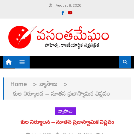
Skip
August 8, 2026
to
content
Home
>
వ్యాసాలు
>
కుల నిర్మూలన – నూతన ప్రజాస్వామిక విప్లవం
వ్యాసాలు
కుల నిర్మూలన – నూతన ప్రజాస్వామిక విప్లవం