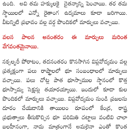
ఉంది. అవి తమ హక్కులకై చైతన్యాన్ని పెంచాయి. తర తమ
స్థాయిలలో ఎన్నో రైతాంగ ఉద్యమాలు కూడా జరిగాయి.
వీటన్నిటి ప్రభావం వల్ల వర్గ పొందికలో మార్పులు వచ్చాయి.
వలస పాలన అనంతరం ఈ మార్పులు మరింత
వేగవంతమైనాయి.
నక్సల్బరీ పోరాటం, తదనంతరం కొనసాగిన విప్లవోద్యమం వల్ల
ప్రత్యక్షంగా పలు రాష్ట్రాలలో భూ సంబంధాలలో మార్పులు
వచ్చాయి. పలు చోట్ల పాత భూస్వాముల స్థానంలో కొత్త
భూస్వామ్య సెక్షన్లు తయారయ్యాయి. ఇందులో కూడా కుల
పొందికలో మార్పులు వచ్చాయి. విప్లవోద్యమం నుండి ప్రజలను
దూరం చేయడానికి తాయిలం రూపంలో కేంద్ర, రాష్ట్ర
ప్రభుత్వాలు తీసుకొచ్చిన భూ పరిమితి చట్టాలు వంటివి చాలా
బలహీనంగా, నామ మాత్రంగానే అమలైనా ఎంతో కొంత