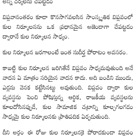
అన్ని చర్యలను చేపట్టడం
విప్లవానంతరం కూడా కొనసాగవలసిన సాంస్కృతిక విప్లవంలో
కుల నిర్మూలనను ఒక ప్రధానమైన అజెండాగా చేపట్టడం
ద్వారానే కుల నిర్మూలన సాధ్యం.
కుల నిర్మూలన జరగాలంటే ఇంత సుదీర్ఘ పోరాటం అవసరం.
కాబట్టి కుల నిర్మూలన జరిగితేనే విప్లవం సాధ్యమవుతుంది అనే
వాదన ఏ మాత్రం సరియైన వాదన కాదు. అది బండిని ముందు,
ఎడ్లను వెనక కట్టేసినట్టు అవుతుంది. విప్లవం ద్వారా కుల
వ్యవస్థను పెంచి పోషిస్తున్న ఆర్థిక, రాజకీయ వ్యవస్థలను
కూలదోసినప్పుడే, కుల సామాజిక చట్రాన్ని కూల్చగలగడం
సాధ్యమై కుల నిర్మూలనకు ప్రాతిపదిక ఏర్పడుతుంది.
దీని అర్థం ఈ రోజు కుల నిర్మూలనకై పోరాడకుండా విప్లవం