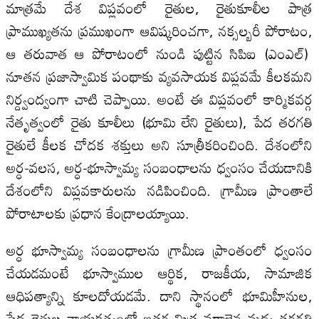
మాత్రమే దేశ విప్లవంలో రైతుల, రైతుకూలీల పాత్ర
ప్రాముఖ్యతను ప్రముఖంగా ఆవిష్కరించగా, నక్సల్బరీ పోరాటం,
ఆ తరువాత ఆ పోరాటంలో నుండి పుట్టిన సి‌పి‌ఐ (ఎం‌ఎల్)
నూతన ప్రజాస్వామిక పంథాకు వ్యవసాయక విప్లవమే కీలకమని
నిర్ద్వంద్వంగా చాటి చెప్పాయి. అంటే ఈ విప్లవంలో కార్మికవర్గ
నేతృత్వంలో రైతు కూలీలు (భూమి లేని రైతులు), పేద తరగతి
రైతులే కీలక చోదక శక్తులు అని సూత్రీకరించింది. దేశంలోని
అర్ధ-వలస, అర్ధ-భూస్వామ్య సంబంధాలను ధ్వంసం చేయడానికి
దేశంలోని విప్లవకారులను నడిపించింది. గ్రామీణ ప్రాంతాలే
పోరాటాలకు ప్రధాన కేంద్రాలయ్యాయి.
అర్ధ భూస్వామ్య సంబంధాలను గ్రామీణ ప్రాంతంలో ధ్వంసం
చేయడమంటే భూస్వాముల ఆర్థిక, రాజకీయ, సామాజిక
ఆధిపత్యాన్ని కూలదోయడమే. దాని స్థానంలో భూమిహీనుల,
పేద రైతుల నాయకత్వంలో ఇతర మిత్ర వర్గాలైన మధ్య తరగతి