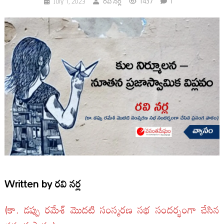
1437
1
July 1, 2023
రవి నర్ల
Written by
రవి నర్ల
(కా. డప్పు రమేశ్ మొదటి సంస్మరణ సభ సందర్భంగా చేసిన