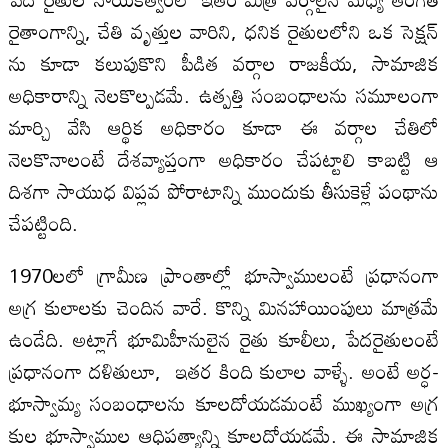
రైతాంగాన్ని, చేతి వృత్తుల వారిని, ధనిక రైతులలోని ఒక సెక్షన్
ను కూడా కలుపుకొని పీడిత వర్గాల రాజకీయ, సామాజిక
అధికారాన్ని నెలకొల్పడమే. ఉత్పత్తి సంబంధాలను సమూలంగా
మార్చి వేసి ఆర్థిక అధికారం కూడా ఈ వర్గాల చేతిలో
నెలకొనాలంటే దేశవ్యాప్తంగా అధికారం చేపట్టాలి కాబట్టి ఆ
దిశగా సాయుధ విప్లవ పోరాటాన్ని ముందుకు తీసుకెళ్లే పంథాను
చేపట్టింది.
1970లలో గ్రామీణ ప్రాంతాల్లో భూస్వాములంటే ప్రధానంగా
అగ్ర కులాలకు చెందిన వారే. కొన్ని మినహాయింపులు మాత్రమే
ఉండేది. అట్లాగే భూమిహీనులైన రైతు కూలీలు, పేదరైతులంటే
ప్రధానంగా దళితులూ, ఇతర కింది కులాల వాళ్ళే. అంటే అర్ధ-
భూస్వామ్య సంబంధాలను కూలదోయడమంటే ముఖ్యంగా అగ్ర
కుల భూస్వాముల ఆధిపత్యాన్ని కూలదోయడమే. ఈ సామాజిక