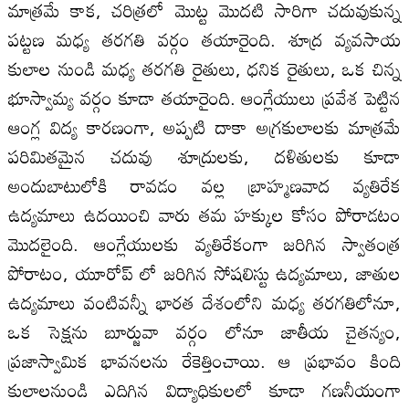
మాత్రమే కాక, చరిత్రలో మొట్ట మొదటి సారిగా చదువుకున్న
పట్టణ మధ్య తరగతి వర్గం తయారైంది. శూద్ర వ్యవసాయ
కులాల నుండి మధ్య తరగతి రైతులు, ధనిక రైతులు, ఒక చిన్న
భూస్వామ్య వర్గం కూడా తయారైంది. ఆంగ్లేయులు ప్రవేశ పెట్టిన
ఆంగ్ల విద్య కారణంగా, అప్పటి దాకా అగ్రకులాలకు మాత్రమే
పరిమితమైన చదువు శూద్రులకు, దళితులకు కూడా
అందుబాటులోకి రావడం వల్ల బ్రాహ్మణవాద వ్యతిరేక
ఉద్యమాలు ఉదయించి వారు తమ హక్కుల కోసం పోరాడటం
మొదలైంది. ఆంగ్లేయులకు వ్యతిరేకంగా జరిగిన స్వాతంత్ర
పోరాటం, యూరోప్ లో జరిగిన సోషలిస్టు ఉద్యమాలు, జాతుల
ఉద్యమాలు వంటివన్నీ భారత దేశంలోని మధ్య తరగతిలోనూ,
ఒక సెక్షను బూర్జువా వర్గం లోనూ జాతీయ చైతన్యం,
ప్రజాస్వామిక భావనలను రేకెత్తించాయి. ఆ ప్రభావం కింది
కులాలనుండి ఎదిగిన విద్యాధికులలో కూడా గణనీయంగా