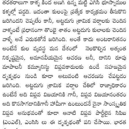
తరతరాలుగా కాళ్ళ కింద అణగి ఉన్న మట్టి ఎగిసి భూస్వాముల
కళ్ళల్లో పడ్డది. ఇదంతా కులంపై ప్రత్యేక కార్యక్రమం తీసుకొని
జరిగిందని చెప్పలేం కానీ, అట్టడుగు శ్రామిక వర్గాలకు చెందిన
వాళ్ళంటే ప్రధానంగా తొంభై శాతం అట్టడుగు కులాలకు చెందిన
వాళ్ళే అనే ఎరుకతోనే జరిగింది. అంతే కాదు అంటరానితనం
అంటేనే కుల వ్యవస్థ మన దేశంలో నెలకొల్పిన అత్యంత
నికృష్టమైన, అమానవీయమైన ఆచరణ అనీ, దానిని రూపు
మాపాలనీ కమ్యూనిస్టు విప్లవకారులకు ఉండే సహజమైన
దృక్పథం నుండి కూడా అటువంటి ఆచరణను చేపట్టడం
జరిగింది. అట్టడుగు శ్రామిక వర్గాల చేతిలో రాజ్యాధికారం
ఉంటేనే అది విప్లవ విజయానికి గానీ, విప్లవ విజయానంతరం
అది కొనసాగడానికిగానీ హామీగా ఉంటుందనే చైనా సాంస్కృతిక
విప్లవ అనుభవంతో కూడా ఆనాటి విప్లవ పార్టీలైన సి‌పి‌ఐ
(ఎం‌ఎల్), ఎం‌సి‌సి లు ఈ దృక్పథంతో పని చేసాయి. భారత