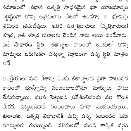
సమాజంలో ప్రధాన ఉత్పత్తి సాధనమైన భూ యాజమాన్యం
నిర్దిష్టంగా కొన్ని అగ్రకులాల చేతిలో ఉండగా, ఆ భూమిపై
శ్రమించే శ్రమజీవులు, ఇతర ఉత్పత్తిదారులు (వృత్తికారులు)
శూద్ర, అతి శూద్ర కులాలకు చెందిన వారు అయి ఉండేవారు.
ఇదే సాధారణ స్థితి. శతాబ్దాల కాలంలో ఇందులో కొన్ని
మార్పులు జరుగుతూ వస్తున్నా స్థూలంగా ఉన్న స్థితి మాత్రం
అదే.
ఆంగ్లేయులు మన దేశాన్ని రెండు శతాబ్దాలకు పైగా పాలించిన
కాలంలో భూస్వామ్య సంబంధాలలోనూ మార్పులు చోటు
చేసుకున్నాయి, వలస పెట్టుబడి ప్రవేశించినందు వల్ల కొంత
మేరకు పెట్టుబడిదారీ సంబంధాలు కూడా మొదలయ్యాయి.
కులాలకు, ఉత్పత్తి విధానానికి మధ్య ఉన్న సంబంధం పెను
మార్పులకు గురయ్యింది. దళితులలో నుండి కార్మిక వర్గం