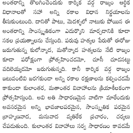
అంతరాన్ని తొలగించేందుకు కార్మిక వర్గ రాజ్యం ఆర్థిక
విధానాలతో సహా అన్ని రకాల విధాన నిర్ణయాలను
తీసుకుంటుంది. దానితో పాటు, మెదళ్ళలో నాటుకు పోయిన ఈ
అంతరాన్ని సాంస్కృతికంగా ఎదుర్కొని మార్చడానికి కూడా
సకల ప్రయత్నాలను చేస్తుంది. పరువు హత్యల పేరుతో ఈరోజు
జరుగుతున్న కులోన్మాద, మతోన్మాద హత్యలను నేటి రాజ్యం
కూడా పరోక్షంగా ప్రోత్సహించడమో, చూసీ చూడనట్టు
వదిలెయ్యడమో జరుగుతున్నది. కానీ కార్మిక వర్గ రాజ్యం
ఇటువంటివి జరగకుండా అన్ని రకాల రక్షణాలను కల్పించడమే
కాకుండా కులాంతర, మతాంతర వివాహాలను క్రియాశీలకంగా
ప్రోత్సహిస్తుంది. అవి అతి సాధారణమైన వాటిగా మారేందుకు
అవసరమైన అన్ని భావజాలపరమైన, సాంస్కృతిక పరమైన
బ్రాహ్మణవాద, మనువాద వ్యతిరేక ప్రచారం, చర్యలు
చేపడుతుంది. కులాంతర వివాహాలు సర్వ సాధారణం కావడమే