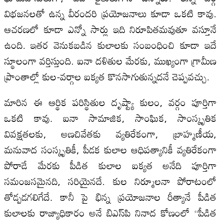
విభజనలతో ఉన్న వీరందరి ప్రయోజనాలు కూడా ఒకటి కావు.
ఆచరణలో కూడా ఎన్నో సార్లు ఇది నిరూపితమవుతూ వస్తూనే
ఉంది. ఇతర వెనుకబడిన కులాలకు సంబంధించి కూడా ఇదే
స్థూలంగా వర్తిస్తుంది. ఐనా దళితుల మేరకు, ముఖ్యంగా గ్రామీణ
ప్రాంతాల్లో కుల-వర్గాల ఐక్యత కొనసాగుతున్నదనే చెప్పవచ్చు.
మారిన ఈ ఆర్థిక పరిస్థితుల దృష్ట్యా కులం, వర్గం పూర్తిగా
ఒకటి కావు. ఐనా సామాజిక, సాంఘిక, సాంస్కృతిక
వివక్షతలకు, అణచివేతకు వ్యతిరేకంగా, బ్రాహ్మణీయ,
మనువాద సంస్కృతికీ, పీడక కులాల ఆధిపత్యానికీ వ్యతిరేకంగా
పోరాడే మేరకు పీడిత కులాల ఐక్యత అనేది పూర్తిగా
సమంజసమైనది, సరియైనదే. కుల నిర్మూలనా పోరాటంలో
తోడ్పడగలిగేదే. కానీ పై భిన్న ప్రయోజనాల రీత్యానే పీడిత
కులాలకు రాజ్యాధికారం అనే బి‌ఎస్‌పి నినాద కోణంలో “పీడిత