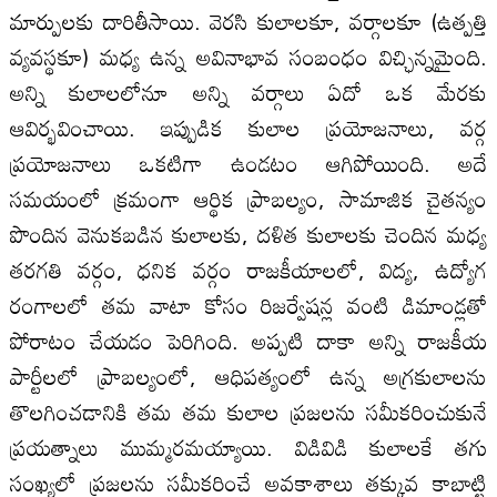
మార్పులకు దారితీసాయి. వెరసి కులాలకూ, వర్గాలకూ (ఉత్పత్తి
వ్యవస్థకూ) మధ్య ఉన్న అవినాభావ సంబంధం విచ్ఛిన్నమైంది.
అన్ని కులాలలోనూ అన్ని వర్గాలు ఏదో ఒక మేరకు
ఆవిర్భవించాయి. ఇప్పుడిక కులాల ప్రయోజనాలు, వర్గ
ప్రయోజనాలు ఒకటిగా ఉండటం ఆగిపోయింది. అదే
సమయంలో క్రమంగా ఆర్థిక ప్రాబల్యం, సామాజిక చైతన్యం
పొందిన వెనుకబడిన కులాలకు, దళిత కులాలకు చెందిన మధ్య
తరగతి వర్గం, ధనిక వర్గం రాజకీయాలలో, విద్య, ఉద్యోగ
రంగాలలో తమ వాటా కోసం రిజర్వేషన్ల వంటి డిమాండ్లతో
పోరాటం చేయడం పెరిగింది. అప్పటి దాకా అన్ని రాజకీయ
పార్టీలలో ప్రాబల్యంలో, ఆధిపత్యంలో ఉన్న అగ్రకులాలను
తొలగించడానికి తమ తమ కులాల ప్రజలను సమీకరించుకునే
ప్రయత్నాలు ముమ్మరమయ్యాయి. విడివిడి కులాలకే తగు
సంఖ్యలో ప్రజలను సమీకరించే అవకాశాలు తక్కువ కాబాట్టి