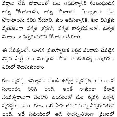
వర్గాలు చేసే పోరాటంలో కుల ఆధిపత్యానికి సంబంధించిన
అన్ని పోరాటాలను, అన్ని కోణాలలో, పార్శ్వాలలో చేసే
పోరాటాలను కలిపి చేయాలి. కుల ఆధిపత్యానికి, కుల వివక్షకు
వ్యతిరేకంగా ప్రత్యేక శ్రద్ధతో, ప్రత్యేక కార్యక్రమాలతో, ప్రత్యేక
నిర్మాణాలు ఏర్పరుచుకొని పోరాటం చేయాలి.
ఈ నేపథ్యంలో, నూతన ప్రజాస్వామిక విప్లవ పంథాను చేపట్టిన
విప్లవ పార్టీ కుల నిర్మూలన కోసం చేపడుతున్న కార్యక్రమం
ఏమిటో తెలుసుకుందాం.
కుల వ్యవస్థ ఆవిర్భావం నుండి ఉత్పత్తి వ్యవస్థతో అవినాభావ
సంబంధం కలిగి ఉంది. అంతే కాకుండా వేలాది
సంవత్సరాలుగా నెలకొని ఉండటంతో కుల వ్యవస్థ ఉత్పత్తి
వ్యవస్థకు ఆవల కూడా ఒక సామాజిక చట్రాన్ని ఏర్పరుచుకొని
ఉంది. అదే సమయంలో అది సాంస్కృతికంగా ప్రజలలో