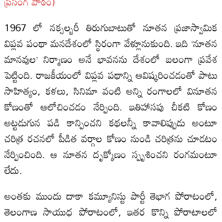
ప్రసంగ పాఠం)
1967 లో నక్సల్బరీ తిరుగుబాటుతో నూతన ప్రజాస్వామిక
విప్లవ పంథా మనదేశంలో స్థిరంగా వేళ్లూనుకుంది. ఇది ‘నూతన
మానవుల’ నిర్మాణం అనే భావనను దేశంలో బలంగా ప్రవేశ
పెట్టింది. రాజకీయంలో విప్లవ పథాన్ని ఆవిష్కరించడంతో పాటు
సాహిత్యం, కళలు, సినిమా వంటి అన్ని రంగాలలో వినూతన
కోణంతో ఆలోచించడం నేర్పింది. ఇతిహాసపు చీకటి కోణం
అట్టడుగున పడి కాన్పించని కథలన్నీ కావాలిప్పుడు అంటూ
చరిత్ర రచనలో పీడిత వర్గాల కోణం నుండి చరిత్రను చూడటం
నేర్పించింది. ఆ నూతన దృక్కోణం స్పృశించని రంగమంటూ
లేదు.
అంతకు ముందు దాకా కమ్యూనిస్టు పార్టీ తెభాగ పోరాటంలో,
తెలంగాణ సాయుధ పోరాటంలో, ఇతర కొన్ని పోరాటాలలో