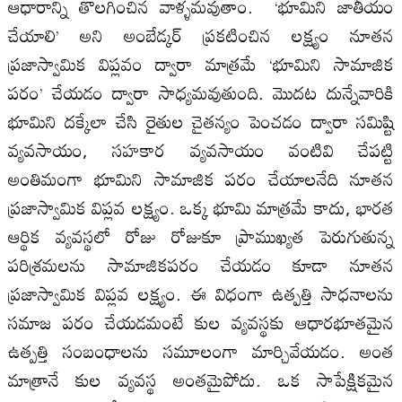
ఆధారాన్ని తొలగించిన వాళ్ళమవుతాం. ‘భూమిని జాతీయం
చేయాలి’ అని అంబేడ్కర్ ప్రకటించిన లక్ష్యం నూతన
ప్రజాస్వామిక విప్లవం ద్వారా మాత్రమే ‘భూమిని సామాజిక
పరం’ చేయడం ద్వారా సాధ్యమవుతుంది. మొదట దున్నేవారికి
భూమిని దక్కేలా చేసి రైతుల చైతన్యం పెంచడం ద్వారా సమిష్టి
వ్యవసాయం, సహకార వ్యవసాయం వంటివి చేపట్టి
అంతిమంగా భూమిని సామాజిక పరం చేయాలనేది నూతన
ప్రజాస్వామిక విప్లవ లక్ష్యం. ఒక్క భూమి మాత్రమే కాదు, భారత
ఆర్థిక వ్యవస్థలో రోజు రోజుకూ ప్రాముఖ్యత పెరుగుతున్న
పరిశ్రమలను సామాజికపరం చేయడం కూడా నూతన
ప్రజాస్వామిక విప్లవ లక్ష్యం. ఈ విధంగా ఉత్పత్తి సాధనాలను
సమాజ పరం చేయడమంటే కుల వ్యవస్థకు ఆధారభూతమైన
ఉత్పత్తి సంబంధాలను సమూలంగా మార్చివేయడం. అంత
మాత్రానే కుల వ్యవస్థ అంతమైపోదు. ఒక సాపేక్షికమైన