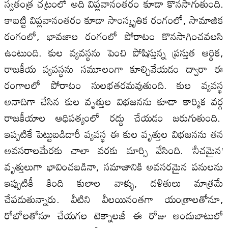
స్వతంత్ర చట్రంలో అది విప్లవానంతరం కూడా కొనసాగుతుంది.
కాబట్టి విప్లవానంతరం కూడా సాంస్కృతిక రంగంలో, సామాజిక
రంగంలో, భావజాల రంగంలో పోరాటం కొనసాగించవలసి
ఉంటుంది. కుల వ్యవస్థను పెంచి పోషిస్తున్న ప్రస్తుత ఆర్థిక,
రాజకీయ వ్యవస్థను సమూలంగా కూల్చివేయడం ద్వారా ఈ
రంగాలలో పోరాటం సులభతరమవుతుంది. కుల వ్యవస్థ
అనాదిగా చేసిన కుల వృత్తుల విభజనను కూడా కార్మిక వర్గ
రాజకీయాల ఆధిపత్యంలో రద్ధు చేయడం జరుగుతుంది.
ఇప్పటికే పెట్టుబడిదారీ వ్యవస్థ ఈ కుల వృత్తుల విభజనను తన
అవసరాలమేరకు చాలా వరకు మార్చి వేసింది. ‘నీచమైన’
వృత్తులుగా భావించబడినా, సమాజానికి అవసరమైన పనులను
ఇప్పుటికీ కింది కులాల వాళ్ళు, దళితులు మాత్రమే
చేపడుతున్నారు. వీటిని వీలయినంతగా యంత్రాలతోనూ,
రోబోలతోనూ చేయగల టెక్నాలజీ ఈ రోజు అందుబాటులో