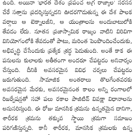
ఉంది. అయినా ‘భారత దేశం ప్రపంచ అగ్ర రాజ్యాల’ సరసన
చేరే సత్తాను ప్రదర్శిస్తున్నదని ఊదరగొడుతున్న ఈ దేశ పాలక
వర్గాలు ఆ టెక్నాలజీని, ఆ యంత్రాలను అందుబాటులోకి
తేవడం లేదు. నూతన ప్రజాస్వామిక రాజ్యం వాటిని విరివిగా
వినియోగంలోకి తేవడంతో పాటు, మరింత పెంపొందించేందుకు,
అభివృద్ధి చేసేందుకు ప్రత్యేక శ్రద్ధ పెడుతుంది. అంతే కాక ఈ
పనులను కులాలకు అతీతంగా అందరూ చేపట్టడం అనివార్యం
చేస్తుంది. దీనికి అవసరమైన వివిధ చర్యలు చేపట్టడం
జరుగుతుంది. సామాజిక అంతరాలు తొలగేంతవరకు
అవసరమైన మేరకు, అవసరమైనంత కాలం అన్ని రంగాలలో
రిజర్వేషన్లతో సహా పలు రకాల పాజిటివ్ వివక్షా విధానాలను
అనుసరిస్తుంది. ఈ రోజు మానసిక శ్రమను ఉన్నతమైన దానిగా,
శారీరక శ్రమను తక్కువ స్థాయి శ్రమగా సమాజం
పరిగణిస్తున్నది. కానీ శారీరక, మానసిక శ్రమలకు ఉన్న