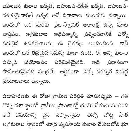
బహుజన కులాల ఐక్యత, బహుజన-దళిత ఐక్యత, బహుజన-
దళిత-మైనారిటీ ఐక్యత అనే నినాదాలు ముందుకు వచ్చాయి.
ఇందులో ఒక మేరకు ప్రజాస్వామిక ఆకాంక్ష ఉన్న మాట
వాస్తవం. అగ్రకులాల ఆధిపత్యాన్ని ప్రశ్నించడానికి ఎన్నో
పదునైన ఉపకరణాలను ఈ చైతన్యం అందించింది. కానీ
ఇందులో ఒక తీవ్రమైన సమస్య కూడా ఉంది. ఈ అన్ని కులాల
ఉమ్మడి ప్రయోజనం పరిమితమైనది. అది ప్రధానంగా
సామాజికమైనది మాత్రమే. ఆర్థికంగా ఎన్నో పరస్పర విరుద్ధ
ప్రయోజనాలు ఉన్నాయి.
ఉదాహరణకు ఈ రోజు గ్రామీణ పరిస్థితి చూసినప్పుడు – గత
కొన్ని దశాబ్దాలలో గ్రామీణ ప్రాంతాల్లో భూమి చేతులు మారింది
అనే విషయాన్ని పైన పేర్కొన్నాము. ఎన్నో చోట్ల పాత
అగ్రకులాల స్థానంలో శూద్ర వ్యవసాయ కులాల చేతులలోకి భూ