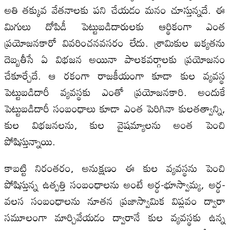
అతి తక్కువ వేతనాలకు పని చేయడం మనం చూస్తున్నదే. ఈ
మిగులు దోపిడీ పెట్టుబడిదారులకు ఆర్థికంగా ఎంత
ప్రయోజనకారో వివరించనవసరం లేదు. శ్రామికుల ఐక్యతను
దెబ్బతీసే ఏ విభజన అయినా పాలకవర్గాలకు ప్రయోజనం
చేకూర్చేదే. ఆ రకంగా రాజకీయంగా కూడా కుల వ్యవస్థ
పెట్టుబడిదారీ వ్యవస్థకు ఎంతో ప్రయోజనకారి. అందుకే
పెట్టుబడిదారీ సంబంధాలు కూడా ఎంత పెరిగినా కులతత్వాన్ని,
కుల విభజనలను, కుల వైషమ్యాలను అంత పెంచి
పోషిస్తున్నాయి.
కాబట్టి నిరంతరం, అనుక్షణం ఈ కుల వ్యవస్థను పెంచి
పోషిస్తున్న ఉత్పత్తి సంబంధాలను అంటే అర్ధ-భూస్వామ్య, అర్ధ-
వలస సంబంధాలను నూతన ప్రజాస్వామిక విప్లవం ద్వారా
సమూలంగా మార్చివేయడం ద్వారానే కుల వ్యవస్థకు ఉన్న