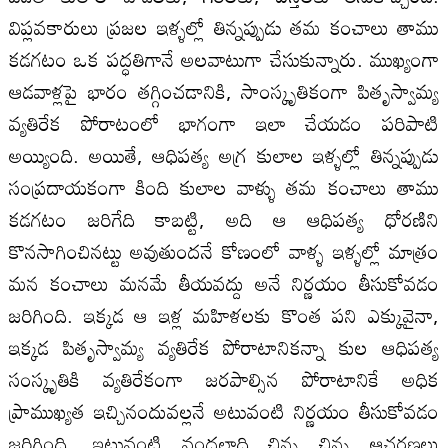
విప్లవకారులు ప్రజల ఇళ్ళల్లో తిన్నప్పుడు తమ కంచాలు తాము
కడగటం ఒక పద్ధతిగానే అలవాటుగా చేసుకున్నారు. ముఖ్యంగా
ఆడవాళ్లపై భారం తగ్గించడానికి, సాంస్కృతికంగా పితృస్వామ్య
వ్యతిరేక పోరాటంలో భాగంగా ఇలా చేయడం పరిపాటి
అయ్యింది. అయితే, ఆధిపత్య అగ్ర కులాల ఇళ్ళల్లో తిన్నప్పుడు
సంప్రదాయకంగా కింది కులాల వాళ్ళు తమ కంచాలు తాము
కడగటం జరిగేది కాబట్టి, అది ఆ ఆధిపత్య ధోరణిని
కొనసాగించినట్టు అవుతుందనే కోణంలో వాళ్ళ ఇళ్ళల్లో మాత్రం
మన కంచాలు మనమే తీయవద్దు అనే నిర్ణయం తీసుకోవడం
జరిగింది. ఇక్కడ ఆ ఇళ్ల మహిళలకు కొంత పని ఎక్కువైనా,
ఇక్కడ పితృస్వామ్య వ్యతిరేక పోరాటానికన్నా కుల ఆధిపత్య
సంస్కృతికి వ్యతిరేకంగా జరపాల్సిన పోరాటానికే అధిక
ప్రాముఖ్యత ఇచ్చినందువల్లనే అటువంటి నిర్ణయం తీసుకోవడం
జరిగింది. ఇటువంటి వందలాది చిన్న చిన్న ఆచరణలు