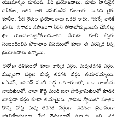
యజమాన్యం మారింది. వీరి ప్రయోజనాలు, భూమి హీనులైన
దళితుల, ఇతర అతి వెనుకబడిన కులాలకు చెందిన రైతు
కూలీల, పేద రైతుల ప్రయోజనాలు ఒకటి కాదు. “దున్నే వారికే
భూమి” నినాదం సహజంగా వీరిని పోరాటోన్ముఖులను చేసినట్టు
భూ యజమానులైపోయినవారిని చేయదు. కూలీ రేట్లకు
సంబంధించిన పోరాటాల విషయంలో కూడా ఈ పరస్పర భిన్న
ప్రయోజనాలు ఉన్నాయి.
ఈరోజు దళితులలో కూడా కార్మిక వర్గం, మధ్యతరగతి వర్గం,
ముఖ్యంగా పట్టణ మధ్య తరగతి వర్గం తయారయ్యాయి.
ఐ‌ఏ‌ఎస్, ఐ‌పి‌ఎస్ వంటి పెద్ద అధికారులతో, బడా రాజకీయ
నాయకులతో, చాలా కొద్ది మంది ఐనా పారిశ్రామికులతో కూడిన
బూర్జువా వర్గం కూడా తయారైంది. గ్రామీణ స్థాయిలో మాత్రం
కొన్ని చోట్ల మధ్య తరగతి వర్గంగా ఎదిగినా ప్రధానంగా
భూమిహీనులుగా, పేద రైతులుగానే ఉన్నారు. ఇన్ని వర్గ