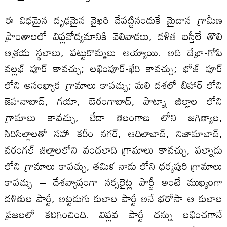
ఈ విధమైన దృఢమైన వైఖరి చేపట్టినందుకే మైదాన గ్రామీణ
ప్రాంతాలలో విప్లవోద్యమానికి వెలివాడలు, దళిత బస్తీలే తొలి
ఆశ్రయ స్థలాలు, పట్టుకొమ్మలు అయ్యాయి. అది దేభ్రా-గోపి
వల్లభ్ పూర్ కావచ్చు; లఖింపూర్-ఖేరి కావచ్చు; భోజ్ పూర్
లోని అసంఖ్యాక గ్రామాలు కావచ్చు; మలి దశలో బిహార్ లోని
జెహనాబాద్, గయా, ఔరంగాబాద్, పాట్నా జిల్లాల లోని
గ్రామాలు కావచ్చు, లేదా తెలంగాణ లోని జగిత్యాల,
సిరిసిల్లాలతో సహా కరీం నగర్, ఆదిలాబాద్, నిజామాబాద్,
వరంగల్ జిల్లాలలోని వందలాది గ్రామాలు కావచ్చు, పల్నాడు
లోని గ్రామాలు కావచ్చు, తమిళ నాడు లోని ధర్మపురి గ్రామాలు
కావచ్చు – దేశవ్యాప్తంగా నక్సలైట్ల పార్టీ అంటే ముఖ్యంగా
దళితుల పార్టీ, అట్టడుగు కులాల పార్టీ అనే భరోసా ఆ కులాల
ప్రజలలో కలిగించింది. విప్లవ పార్టీ దన్ను లభించగానే