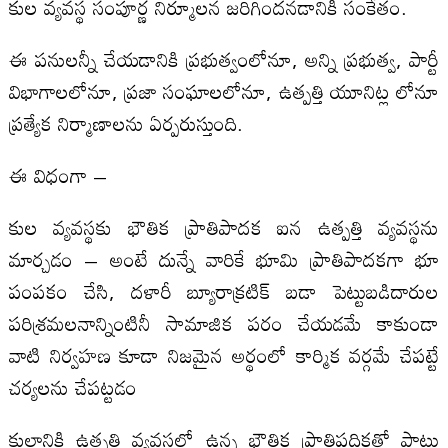
కుల వ్యవస్థ సంపూర్ణ నిర్మూలన జరిగిందనడానికి సంకేతం.
ఈ పనులన్నీ చేయడానికి ప్రభుత్వంలోనూ, అన్ని ప్రభుత్వ, పార్టీ
విభాగాలలోనూ, ప్రజా సంఘాలలోనూ, ఉత్పత్తి యూనిట్ల లోనూ
ప్రత్యేక నిర్మాణాలను ఏర్పరుస్తుంది.
ఈ విధంగా –
కుల వ్యవస్థకు భౌతిక ప్రాతిపాదక ఐన ఉత్పత్తి వ్యవస్థను
మార్చడం – అంటే దున్నే వారికే భూమి ప్రాతిపాదకగా భూ
పంపకం చేసి, దళారీ బ్యూరాక్రటిక్ బడా పెట్టుబడిదారుల
పరిశ్రమలనాన్నింటినీ సామాజిక పరం చేయడమే కాకుండా
వాటి నిర్వహణ కూడా నిజమైన అర్థంలో కార్మిక వర్గమే చేపట్టే
చర్యలను చేపట్టడం
కులానికి ఉత్పత్తి వ్యవస్థలో ఉన్న భౌతిక ప్రాతిపదికతో పాటు