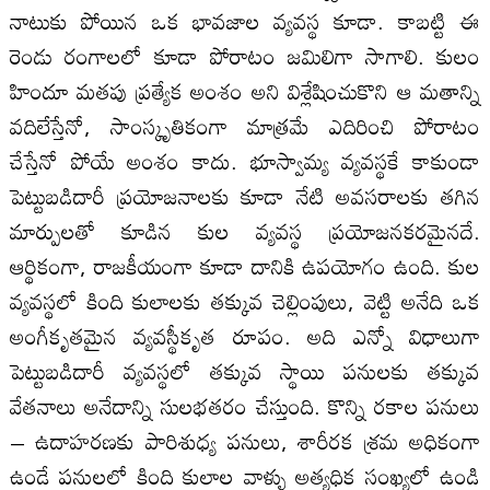
నాటుకు పోయిన ఒక భావజాల వ్యవస్థ కూడా. కాబట్టి ఈ
రెండు రంగాలలో కూడా పోరాటం జమిలిగా సాగాలి. కులం
హిందూ మతపు ప్రత్యేక అంశం అని విశ్లేషించుకొని ఆ మతాన్ని
వదిలేస్తేనో, సాంస్కృతికంగా మాత్రమే ఎదిరించి పోరాటం
చేస్తేనో పోయే అంశం కాదు. భూస్వామ్య వ్యవస్థకే కాకుండా
పెట్టుబడిదారీ ప్రయోజనాలకు కూడా నేటి అవసరాలకు తగిన
మార్పులతో కూడిన కుల వ్యవస్థ ప్రయోజనకరమైనదే.
ఆర్థికంగా, రాజకీయంగా కూడా దానికి ఉపయోగం ఉంది. కుల
వ్యవస్థలో కింది కులాలకు తక్కువ చెల్లింపులు, వెట్టి అనేది ఒక
అంగీకృతమైన వ్యవస్థీకృత రూపం. అది ఎన్నో విధాలుగా
పెట్టుబడిదారీ వ్యవస్థలో తక్కువ స్థాయి పనులకు తక్కువ
వేతనాలు అనేదాన్ని సులభతరం చేస్తుంది. కొన్ని రకాల పనులు
– ఉదాహరణకు పారిశుధ్య పనులు, శారీరక శ్రమ అధికంగా
ఉండే పనులలో కింది కులాల వాళ్ళు అత్యధిక సంఖ్యలో ఉండి