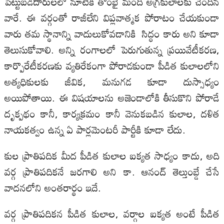
పెట్టుబడిదారులలో నూటికి తొంభై మంది అగ్రకులాలకు చెందిన
వారే. ఈ వర్గంతో రాజీలేని విప్లవాత్మక పోరాటం చేయకుండా
వారు తమ స్థానాన్ని వాదులుకోవడానికి సిద్ధం కారు అని కూడా
తెలుసుకోవాలి. అన్ని రంగాలలో పెరుగుతున్న ప్రయివేటీకరణ,
కార్పొరేటీకరణకు వ్యతిరేకంగా పోరాడకుండా పీడిత కులాలలోని
అత్యధికులకు జీవిక, మనుగడ కూడా దుస్సాధ్యం
అయిపోతాయి. ఈ విషయాలను అజెండాలోకి తీసుకొని పోరాడే
దృక్పథం కానీ, కార్యక్రమం కానీ వెనుకబడిన కులాల, దళిత
నాయకత్వం ఉన్న ఏ పార్లమెంటరీ పార్టీకి కూడా లేదు.
కుల ప్రాతిపదిక మీద పీడిత కులాల ఐక్యత సాధ్యం కాదు, అది
వర్గ ప్రాతిపదికనే జరగాలి అని కా. ఆనంద్ తెల్తుంబ్డే చేసే
వాదనలోని అంతరార్థం ఇదే.
వర్గ ప్రాతిపదికన పీడిత కులాల, వర్గాల ఐక్యత అంటే పీడిత