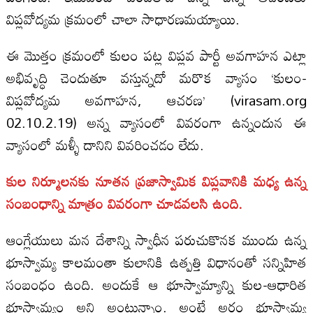
విప్లవోద్యమ క్రమంలో చాలా సాధారణమయ్యాయి.
ఈ మొత్తం క్రమంలో కులం పట్ల విప్లవ పార్టీ అవగాహన ఎట్లా
అభివృద్ధి చెందుతూ వస్తున్నదో మరొక వ్యాసం ‘కులం-
విప్లవోద్యమ అవగాహన, ఆచరణ’ (virasam.org
02.10.2.19) అన్న వ్యాసంలో వివరంగా ఉన్నందున ఈ
వ్యాసంలో మళ్ళీ దానిని వివరించడం లేదు.
కుల నిర్మూలనకు నూతన ప్రజాస్వామిక విప్లవానికి మధ్య ఉన్న
సంబంధాన్ని మాత్రం వివరంగా చూడవలసి ఉంది.
ఆంగ్లేయులు మన దేశాన్ని స్వాధీన పరుచుకొనక ముందు ఉన్న
భూస్వామ్య కాలమంతా కులానికి ఉత్పత్తి విధానంతో సన్నిహిత
సంబంధం ఉంది. అందుకే ఆ భూస్వామ్యాన్ని కుల-ఆధారిత
భూస్వామ్యం అని అంటున్నాం. అంటే అర్థం భూస్వామ్య