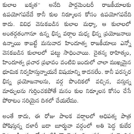
కులాల ఐక్యత” అనేది పార్లమెంటరీ రాజకీయాలకు
ఉపయోగపడేదే కానీ కుల నిర్మూలన కోసం ఉపయోగపడేది
కాదు. వివిధ వెనుకబడిన కులాల మధ్యా, ఆ కులాలలో
అంతర్గతంగానూ ఉన్న భిన్న వర్గాల మధ్య భిన్న ప్రయోజనాలు
ఉన్నాయి కాబట్టే మనువాద హిందూత్వ రాజకీయాలు ఎన్నో
వెనకబడిన కులాలలో పట్టు సాధించాయి. చైతన్య రాహిత్యం,
హిందూత్వ ప్రచార ప్రభావం వంటివి ఇందులో చాలా ముఖ్యమైన
భూమిక నిర్వహిస్తున్నాయనే విషయాన్ని కాదనలేం. కానీ పరస్పర
భిన్న ప్రయోజనాలను, వర్గ పొందికలో వచ్చిన, వస్తున్న
మార్పులను గుర్తించకపోతే మనం కుల నిర్మూలన కోసం చేసే
పోరాటం సరియైన దిశలో చేయలేము.
అంతే కాదు, ఈ రోజు పాలక వర్గాలలో ఆధిపత్య పాత్ర
పోషిస్తున్న దళారీ బడా బూర్జువా వర్గంలో అతి పెద్ద కుబేర