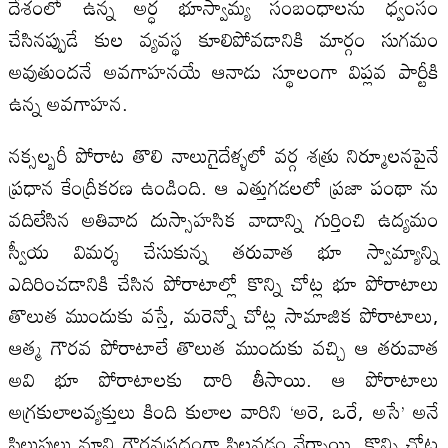
దేశంలో ఉన్న అర్ధ భూస్వామ్య సంబంధాలను ధ్వంసం
చేసినప్పుడే కుల వ్యవస్థ కూలిపోవడానికి మార్గం సుగమం
అవుతుందనే అవగాహనయే ఆనాడు స్థూలంగా విప్లవ పార్టీకి
ఉన్న అవగాహన.
నక్సల్బరీ పోరాట తొలి నాలుగైదేళ్ళలో వర్గ శత్రు నిర్మూలనపైనే
ప్రధాన కేంద్రీకరణ ఉండింది. ఆ ఎత్తుగడలలో ప్రజా పంథా ను
వదిలేసిన అతివాద దుస్సాహసిక వాదాన్ని గుర్తించి ఉద్యమం
స్వీయ విమర్శ చేసుకున్న తరువాత భూ స్వామ్యాన్ని
ఎదిరించడానికి చేసిన పోరాటాల్లో కొన్ని చోట్ల భూ పోరాటాలు
తొలుత ముందుకు వస్తే, మరెన్నో చోట్ల సామాజిక పోరాటాలు,
ఆత్మ గౌరవ పోరాటాలే తొలుత ముందుకు వచ్చి ఆ తరువాత
అవి భూ పోరాటాలకు దారి తీసాయి. ఆ పోరాటాలు
అగ్రకులాలవ్యక్తులు కింది కులాల వారిని ‘అరె, ఒరే, అసే’ అనే
పిలుపులు మాని గౌరవప్రదంగా పిలవడం నేర్పాయి. కొన్ని చోట్ల