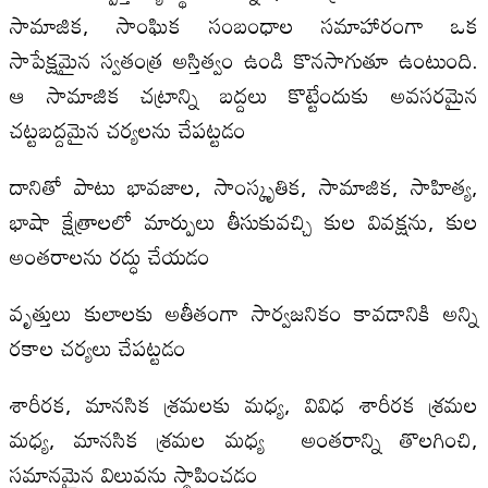
సామాజిక, సాంఘిక సంబంధాల సమాహారంగా ఒక
సాపేక్షమైన స్వతంత్ర అస్తిత్వం ఉండి కొనసాగుతూ ఉంటుంది.
ఆ సామాజిక చట్రాన్ని బద్దలు కొట్టేందుకు అవసరమైన
చట్టబద్దమైన చర్యలను చేపట్టడం
దానితో పాటు భావజాల, సాంస్కృతిక, సామాజిక, సాహిత్య,
భాషా క్షేత్రాలలో మార్పులు తీసుకువచ్చి కుల వివక్షను, కుల
అంతరాలను రద్ధు చేయడం
వృత్తులు కులాలకు అతీతంగా సార్వజనికం కావడానికి అన్ని
రకాల చర్యలు చేపట్టడం
శారీరక, మానసిక శ్రమలకు మధ్య, వివిధ శారీరక శ్రమల
మధ్య, మానసిక శ్రమల మధ్య అంతరాన్ని తొలగించి,
సమానమైన విలువను స్థాపించడం