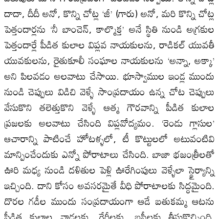
దాదా, దీదీ అనో, కొన్ని చోట్ల ‘జీ’ (గారు) అనో, మరి కొన్ని చోట్ల
పెత్తందార్లను ‘నీ బాంచెన్, కాల్మొక్త’ అనే స్థితి నుండి అగ్రకుల
పెత్తందార్లే పీడిత కులాల విప్లవ నాయకులను, రాడికల్ యువతీ
యువకులను, రైతుకూలీ సంఘాల నాయకులను ‘అన్నా, అక్కా’
అని పిలవడం అలవాటు చేసాయి. భూస్వాముల ఇండ్ల ముందు
నుండి చెప్పులు విడిచి వెళ్ళే సాంప్రదాయం ఉన్న చోట చెప్పులు
వేసుకొని తలెత్తుకొని వెళ్ళే ఆత్మ గౌరవాన్ని పీడిత కులాల
ప్రజలకు అలవాటు చేసింది విప్లవోద్యమం. ‘రెండు గ్లాసుల’
ఆచారాన్ని పాటించే హోటళ్ళలో, టీ కొట్టులలో అటువంటివి
మాన్పించేందుకు ఎన్నో పోరాటాలు చేసింది. బాజా భజంత్రీలతో
ఊరి మధ్య నుండి దళితుల పెళ్లి ఊరేగింపులు వెళ్ళేలా స్థైర్యాన్ని
ఇచ్చింది. దాని కోసం అవసరమైతే వీధి పోరాటాలకు సిద్ధమైంది.
దొరల గడీల ముందు సంప్రదాయంగా ఆడే బతుకమ్మ ఆటను
పీడిత కులాల వాడలకు, గేరీలకు, బస్తీలకు తీసుకొచ్చింది.