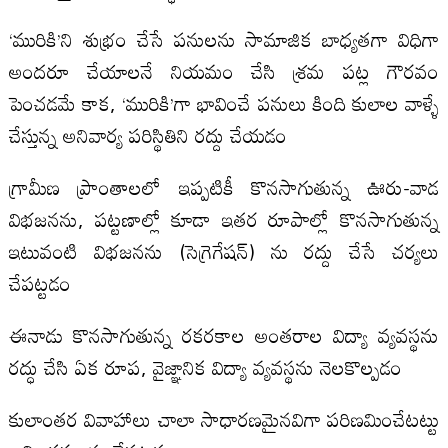
‘మురికి’ని శుభ్రం చేసే పనులను సామాజిక బాధ్యతగా విధిగా
అందరూ చేయాలనే నియమం చేసి శ్రమ పట్ల గౌరవం
పెంచడమే కాక, ‘మురికి’గా భావించే పనులు కింది కులాల వాళ్ళే
చేస్తున్న అనివార్య పరిస్థితిని రద్దు చేయడం
గ్రామీణ ప్రాంతాలలో ఇప్పటికీ కొనసాగుతున్న ఊరు-వాడ
విభజనను, పట్టణాల్లో కూడా ఇతర రూపాల్లో కొనసాగుతున్న
ఇటువంటి విభజనను (సెగ్రెగేషన్) ను రద్దు చేసే చర్యలు
చేపట్టడం
ఈనాడు కొనసాగుతున్న రకరకాల అంతరాల విద్యా వ్యవస్థను
రద్ధు చేసి ఏక రూప, వైజ్ఞానిక విద్యా వ్యవస్థను నెలకొల్పడం
కులాంతర వివాహాలు చాలా సాధారణమైనవిగా పరిణమించేటట్టు