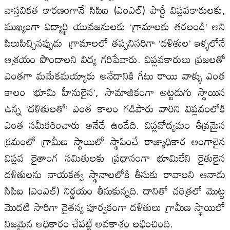
వాస్తవికత కారణంగానే సి‌పి‌ఐ (ఎం‌ఎల్) పార్టీ విప్లవకారులకు,
ముఖ్యంగా విద్యార్థి యువజనులకు ‘గ్రామాలకు తరలండి’ అని
పిలుపిచ్చినప్పుడు గ్రామాలలో తప్పనిసరిగా ‘దళితుల’ ఇళ్ళలోనే
ఆశ్రయం పొందాలని విద్య గరిపేవారు. విప్లవకారులు ప్రజలతో
ఎంతగా మమేకమయ్యారు అనేదానికి గీటు రాయి వాళ్ళు ఎంత
కాలం ‘భూమి హీనులైన’, సామాజికంగా అట్టడుగు స్థాయిన
ఉన్న ‘దళితులతో’ ఎంత కాలం గడిపారు వారిని విప్లవంలోకి
ఎంత సమీకరించారు అనేదే ఉండేది. విప్లవోద్యమం తీవ్రమైన
క్రమంలో గ్రామీణ స్థాయిలో స్థాపించే రాజ్యాధికార అంగాలైన
విప్లవ రైతాంగ సమితులకు ప్రధానంగా భూమిలేని రైతులైన
దళితులను నాయకత్వ స్థానాలలోకి తీసుకు రావాలని ఆనాడు
సి‌పి‌ఐ (ఎం‌ఎల్) నిర్ణయం తీసుకున్నది. దానితో చరిత్రలో మొట్ట
మొదటి సారిగా చైతన్య పూర్వకంగా దళితులు గ్రామీణ స్థాయిలో
నిజమైన అధికారం చేపట్టే అవకాశం లభించింది.