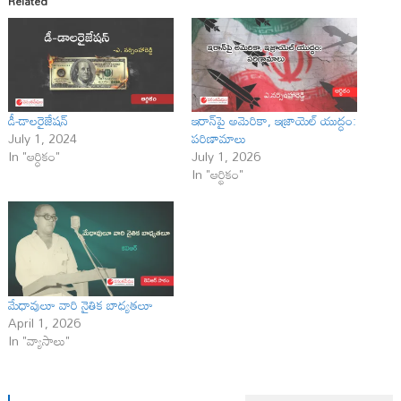
Related
డీ-డాలరైజేషన్
ఇరాన్‌పై అమెరికా, ఇజ్రాయెల్ యుద్ధం:
July 1, 2024
పరిణామాలు
In "ఆర్ధికం"
July 1, 2026
In "ఆర్థికం"
మేధావులూ వారి నైతిక బాధ్యతలూ
April 1, 2026
In "వ్యాసాలు"