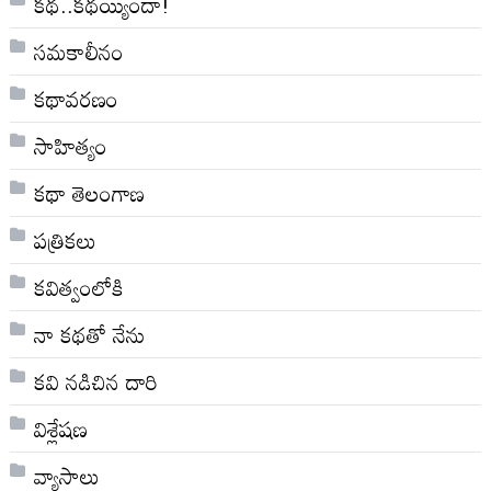
కథ..కథయ్యిందా!
సమకాలీనం
కథావరణం
సాహిత్యం
కథా తెలంగాణ
పత్రికలు
కవిత్వంలోకి
నా క‌థ‌తో నేను
కవి నడిచిన దారి
విశ్లేషణ
వ్యాసాలు