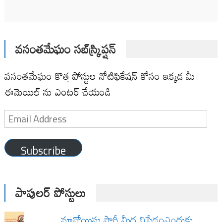
వసంతమేఘం సబ్‌స్క్రిప్షన్
వసంతమేఘం కొత్త పోస్టుల నోటిఫికేషన్ కోసం ఇక్కడ మీ
ఈమెయిల్ ను ఎంటర్ చేయండి
Email
Address
Subscribe
పాపులర్ పోస్టులు
మావోయిస్టు పార్టీ మీద నిషేధంఎందుకు