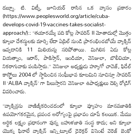
డబ్ల్యూ. టి. విట్నీ, జూనియర్ రాసిన ఒక వ్యాసం ప్రకారం
(https://www.peoplesworld.org/article/cuba-
develops-covid-19-vaccines-takes-socialist-
approach/):: “తయారయ్యే పది కోట్ల సావరిన్ II మోతాదుల్లో మొత్తం
క్యూబా దేశస్థులకు మార్చి లేదా ఏప్రిల్ నుండి ప్రారంభించబోయే వ్యాక్సిన్
ఇవ్వడానికి 11 మిలియన్లు సరిపోతాయి. మిగిలిన ఏడు కోట్ల
వియత్నాం, ఇరాన్, పాకిస్తాన్, ఇండియా, వెనిజులా, బొలీవియా,
నికరాగువాకు పంపిస్తారు.” వెనిజులా అధ్యక్షుడు హ్యూగో చావెజ్, ఫిడేల్
కాస్ట్రోలు 2004 లో స్థాపించిన సంఘీభావ కూటమిని సూచిస్తూ సావరిన్
II ‘ALBA వ్యాక్సిన్’ గా పిలుస్తారని వెనిజులా ఉపాధ్యక్షులు డెల్సి రోడ్రిగ్
వివరించారు.
“వ్యాక్సిన్లను వాణిజ్యీకరించడంలో క్యూబా వ్యూహం మానవజాతికి
ఉపయోగకరమైన, ప్రపంచ ఆరోగ్యంపై ప్రభావం చూపే కలయిక. మేము
ఆర్థిక లక్ష్యం ప్రధానంగా వున్న బహుళజాతి సంస్థ కాదు; అని క్యూబా
యొక్క ఫినాలే వ్యాక్సిన్ ఇన్స్టిట్యూట్ డైరెక్టర్ విసెంటే వెరెజ్ బెంకో