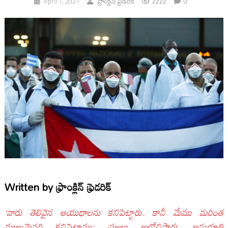
2222
0
April 1, 2021
ఫ్రాంక్లిన్ ఫ్రెడరిక్
Written by
ఫ్రాంక్లిన్ ఫ్రెడరిక్
‘వారు తెలివైన ఆయుధాలను కనిపెట్టారు. కానీ మేము మరింత
ముఖ్యమైనది కనిపెట్టాము: ప్రజలు ఆలోచిస్తారు, అనుభూతి