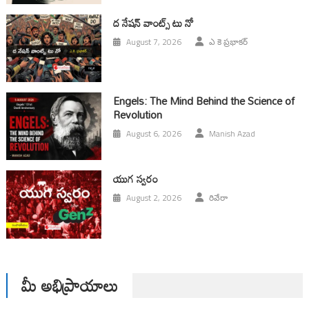
ద నేషన్ వాంట్స్ టు నో
August 7, 2026
ఎ కె ప్రభాకర్
Engels: The Mind Behind the Science of
Revolution
August 6, 2026
Manish Azad
యుగ స్వ‌రం
August 2, 2026
రివేరా
మీ అభిప్రాయాలు