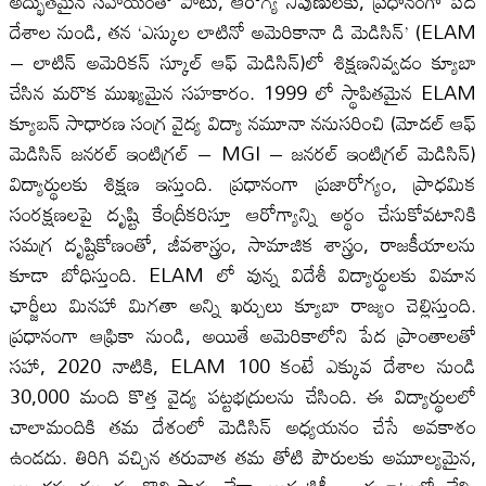
అద్భుతమైన సహాయంతో పాటు, ఆరోగ్య నిపుణులకు, ప్రధానంగా పేద
దేశాల నుండి, తన ‘ఎస్కుల లాటినో అమెరికానా డి మెడిసిన్’ (ELAM
– లాటిన్ అమెరికన్ స్కూల్ ఆఫ్ మెడిసిన్)లో శిక్షణనివ్వడం క్యూబా
చేసిన మరొక ముఖ్యమైన సహకారం. 1999 లో స్థాపితమైన ELAM
క్యూబన్ సాధారణ సంగ్ర వైద్య విద్యా నమూనా ననుసరించి (మోడల్ ఆఫ్
మెడిసిన్ జనరల్ ఇంటిగ్రల్ – MGI – జనరల్ ఇంటిగ్రల్ మెడిసిన్)
విద్యార్థులకు శిక్షణ ఇస్తుంది. ప్రధానంగా ప్రజారోగ్యం, ప్రాధమిక
సంరక్షణలపై దృష్టి కేంద్రీకరిస్తూ ఆరోగ్యాన్ని అర్థం చేసుకోవటానికి
సమగ్ర దృష్టికోణంతో, జీవశాస్త్రం, సామాజిక శాస్త్రం, రాజకీయాలను
కూడా బోధిస్తుంది. ELAM లో వున్న విదేశీ విద్యార్థులకు విమాన
ఛార్జీలు మినహా మిగతా అన్ని ఖర్చులు క్యూబా రాజ్యం చెల్లిస్తుంది.
ప్రధానంగా ఆఫ్రికా నుండి, అయితే అమెరికాలోని పేద ప్రాంతాలతో
సహా, 2020 నాటికి, ELAM 100 కంటే ఎక్కువ దేశాల నుండి
30,000 మంది కొత్త వైద్య పట్టభద్రులను చేసింది. ఈ విద్యార్థులలో
చాలామందికి తమ దేశంలో మెడిసిన్ అధ్యయనం చేసే అవకాశం
ఉండదు. తిరిగి వచ్చిన తరువాత తమ తోటి పౌరులకు అమూల్యమైన,