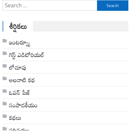
Search
for:
శీర్షికలు
ఇంటర్వ్యూ
గెస్ట్ ఎడిటోరియల్
లోచూపు
అల‌నాటి క‌థ‌
ఓపన్ పేజ్
సంపాదకీయం
కథలు
పరిచయం