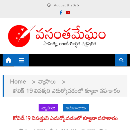
Skip
August 9, 2026
to
content
Home
>
వ్యాసాలు
>
కోవిడ్ 19 విపత్తుని ఎదుర్కోవడంలో క్యూబా సహకారం
వ్యాసాలు
అనువాదాలు
కోవిడ్ 19 విపత్తుని ఎదుర్కోవడంలో క్యూబా సహకారం