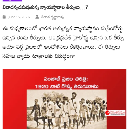
వివాదస్పదమవుతున్న న్యాయస్థానాల తీర్పులు…?
June 15, 2026
పేడాడ కృష్ణారావు
ఈ మధ్యకాలంలో భారత అత్యున్నత న్యాయస్థానం సుప్రీంకోర్టు
ఇచ్చిన రెండు తీర్పులు, ఆంధ్రప్రదేశ్ హైకోర్టు ఇచ్చిన ఒక తీర్పు
ఆయా వర్గ ప్రజలలో ఆందోళనలు రేకెత్తించాయి. ఈ తీర్పులు
సహజ న్యాయ సూత్రాలకు విరుద్ధంగా