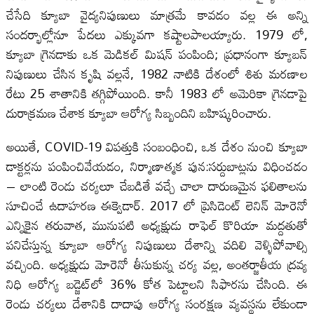
చేసేది క్యూబా వైద్యనిపుణులు మాత్రమే కావడం వల్ల ఈ అన్ని
సందర్భాల్లోనూ పేదలు ఎక్కువగా కష్టాలపాలయ్యారు. 1979 లో,
క్యూబా గ్రెనడాకు ఒక మెడికల్ మిషన్ పంపింది; ప్రధానంగా క్యూబన్
నిపుణులు చేసిన కృషి వల్లనే, 1982 నాటికి దేశంలో శిశు మరణాల
రేటు 25 శాతానికి తగ్గిపోయింది. కానీ 1983 లో అమెరికా గ్రెనడాపై
దురాక్రమణ చేశాక క్యూబా ఆరోగ్య సిబ్బందిని బహిష్కరించారు.
అయితే, COVID-19 విపత్తుకి సంబంధించి, ఒక దేశం నుంచి క్యూబా
డాక్టర్లను పంపించివేయడం, నిర్మాణాత్మక పున:సర్దుబాట్లను విధించడం
– లాంటి రెండు చర్యలూ చేబడితే వచ్చే చాలా దారుణమైన ఫలితాలను
సూచించే ఉదాహరణ ఈక్వెడార్. 2017 లో ప్రెసిడెంట్ లెనిన్ మోరెనో
ఎన్నికైన తరువాత, మునుపటి అధ్యక్షుడు రాఫెల్ కొరియా మద్దతుతో
పనిచేస్తున్న క్యూబా ఆరోగ్య నిపుణులు దేశాన్ని వదిలి వెళ్ళిపోవాల్సి
వచ్చింది. అధ్యక్షుడు మోరెనో తీసుకున్న చర్య వల్ల, అంతర్జాతీయ ద్రవ్య
నిధి ఆరోగ్య బడ్జెట్‌లో 36% కోత పెట్టాలని సిఫారసు చేసింది. ఈ
రెండు చర్యలు దేశానికి దాదాపు ఆరోగ్య సంరక్షణ వ్యవస్థను లేకుండా