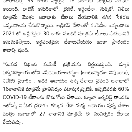
మోతాదుల్లో 93 శాతం వ్యాక్సిన్ 15 దేశాలకు మాత్రమే సరఫరా
అయింది. లాటిన్ అమెరికాలో, బ్రెజిల్, అర్జెంటీనా, మెక్సికో, చిలీలు
మాత్రమే మొత్తం జనాభాకు టీకాలు వేయడానికి తగిన సేకరణ
ఒప్పందాలను చేసుకొన్నాయి. ఆఫ్రికన్ దేశాలతో కంపెనీల ఒప్పందాలు
2021 లో ఆఫ్రికన్లలో 30 శాతం మందికి మాత్రమే టీకాలు వేయడానికి
అనుమతిస్తాయి. అర్థవంతమైన టీకాలువేయడం ఇంకా ప్రారంభం
కావాల్సి వుంది.
“సంపద విభజన పంపిణీ ప్రక్రియను నిర్ణయిస్తుంది. డ్యూక్
విశ్వవిద్యాలయంలోని ఎపిడెమియాలజిస్టుల (అంటువ్యాధుల నిపుణులు),
నివేదిక ప్రకారం ; అధిక ఆదాయం ఉన్న దేశాలు ప్రపంచ జనాభాలో
16శాతానికి మాత్రమే ప్రాతినిధ్యం వహిస్తున్నప్పటికీ, ఇప్పటివరకు 60%
COVID-19 టీకాలను కొనుగోలు చేశాయి. క్యూబా జర్నలిస్ట్ రాండమ్
అలోన్సో నివేదిక ప్రకారం తక్కువ లేదా మధ్య ఆదాయం వున్న దేశాల
మొత్తం జనాభాలో 27 శాతానికి మాత్రమే ఈ సంవత్సరం టీకాలు
వేయవచ్చు.