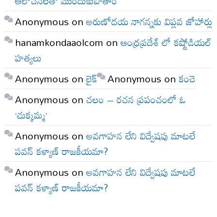
ఆలోచనలతో ముందుకుపోతాం
Anonymous
on
అరుణోదయ నాగన్నకు విప్లవ జోహార్లు
hanamkondaaolcom
on
ఆంధ్రప్రదేశ్ లో కష్టోడియల్
హత్యలు
Anonymous
on
లైక్
Anonymous
on
కంచె
Anonymous
on
చలం – రచన ప్రపంచంలో ఓ
‘చుక్కమ్మ’
Anonymous
on
అవగాహన లేని విద్వేషపు మాటలే
పవన్ కళ్యాణ్ రాజకీయమా?
Anonymous
on
అవగాహన లేని విద్వేషపు మాటలే
పవన్ కళ్యాణ్ రాజకీయమా?