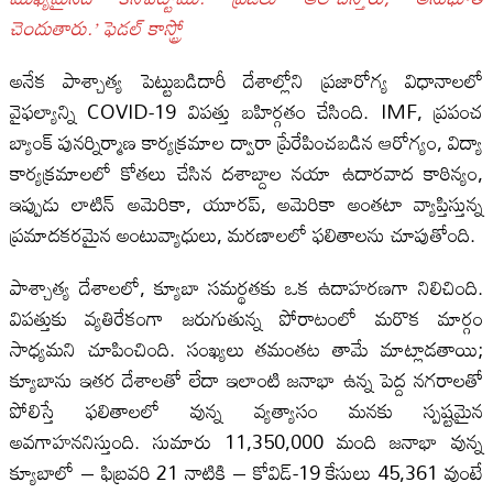
చెందుతారు.’ ఫెడల్ కాస్ట్రో
అనేక పాశ్చాత్య పెట్టుబడిదారీ దేశాల్లోని ప్రజారోగ్య విధానాలలో
వైఫల్యాన్ని COVID-19 విపత్తు బహిర్గతం చేసింది. IMF, ప్రపంచ
బ్యాంక్ పునర్నిర్మాణ కార్యక్రమాల ద్వారా ప్రేరేపించబడిన ఆరోగ్యం, విద్యా
కార్యక్రమాలలో కోతలు చేసిన దశాబ్దాల నయా ఉదారవాద కాఠిన్యం,
ఇప్పుడు లాటిన్ అమెరికా, యూరప్, అమెరికా అంతటా వ్యాప్తిస్తున్న
ప్రమాదకరమైన అంటువ్యాధులు, మరణాలలో ఫలితాలను చూపుతోంది.
పాశ్చాత్య దేశాలలో, క్యూబా సమర్థతకు ఒక ఉదాహరణగా నిలిచింది.
విపత్తుకు వ్యతిరేకంగా జరుగుతున్న పోరాటంలో మరొక మార్గం
సాధ్యమని చూపించింది. సంఖ్యలు తమంతట తామే మాట్లాడతాయి;
క్యూబాను ఇతర దేశాలతో లేదా ఇలాంటి జనాభా ఉన్న పెద్ద నగరాలతో
పోలిస్తే ఫలితాలలో వున్న వ్యత్యాసం మనకు స్పష్టమైన
అవగాహననిస్తుంది. సుమారు 11,350,000 మంది జనాభా వున్న
క్యూబాలో – ఫిబ్రవరి 21 నాటికి – కోవిడ్-19 కేసులు 45,361 వుంటే