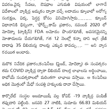
వివరణ.వైద్య సేవలు, ఔషధాల ఎగుమతి విషయంలో లాగానే
విదేశాలలో వ్యాక్సిన్ల అమ్మకం ద్వారా వచ్చే ఆదాయం క్యూబాలో ఆరోగ్య
సంరక్షణ, విద్య, పెన్షన్ల కోసం వినియోగిస్తారు……… క్యూబన్
విధానానికి భిన్నంగా, “ఫోర్బ్స్.కామ్ ప్రకారం, నవంబర్ 2020 లో
మోడెర్నా [వ్యాక్సిన్] FDA ఆమోదం పొందగలిగితే, అవసరమైనన్ని
మోతాదులను చేయగలిగితే, గత 12 నెలల్లో కన్నా దాని అగ్ర శ్రేణి
దాదాపు 35 బిలియన్లు డాలర్లు ఎక్కువ కావచ్చు…. ”” అని వ్యాస
రచయిత అంటారు.
మరొక నివేదిక ప్రకారం;కంపెనీలు (ఫైజర్, మోడెర్నా) ఈ సంవత్సరం
తమ COVID వ్యాక్సిన్ల ద్వారా బిలియన్ డాలర్ల లాభాలను ఆర్జించాయి,
రాబోయే సంవత్సరాలలో మరింతగా లాభాలు వస్తాయి. ఆ కంపెనీలు
అధిక మొత్తంలో మేధో సంపత్తి హక్కులకు దావా చేస్తాయి.
కార్పొరేట్ సంస్థల అజమాయిషీ వల్ల కోవిడ్ -19 వ్యాక్సిన్ల పంపిణీ
తప్పుదారి పట్టింది. జనవరి 27 నాటికి, సుమారు 66.83 మిలియన్