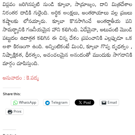
విప్లవం జరిగినప్పటి నుండి క్యూబా, సామ్రాజ్యం, దాని మిత్రదేశాల
నిరంతర దాడికి గురైంది. ఆర్థిక ఆంక్షలు, అంతరాయాలు వల్ల ప్రజలు
కష్టాలకు లోనయ్యారు. క్యూబా కొనసాగించే అంతర్జాతీయ పని
సామర్థ్యానికి గణనీయమైన హాని కలిగింది. ఏదేమైనా, అటువంటి మొండి
పట్టుదల ఉదాత్తత కలిగిన ఈ చిన్న దేశం ప్రపంచానికి ఎల్లప్పుడూ ఒక
ఆశా కిరణంగా ఉంది. అన్నింటికంటే మించి, క్యూబా గొప్ప దృఢత్వం ,
నిష్పాక్షికత, ధీరత్వం, అచంచలమైన ఆనందంతో ముందుకు సాగడానికి
మార్గం చూపిస్తుంది.
అనువాదం : కె.పద్మ
Share this:
WhatsApp
Telegram
Email
Print