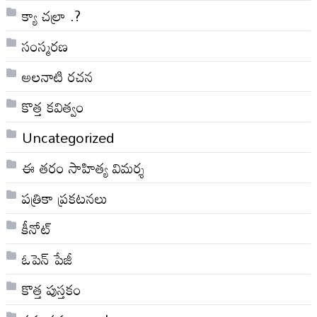
క్యా చల్రా .?
సంస్మరణ
అలనాటి రచన
కొత్త కవిత్వం
Uncategorized
ఈ తరం సాహిత్య విమర్శ
పత్రికా ప్రకటనలు
కీనోట్
ఓపెన్ పేజీ
కొత్త పుస్తకం