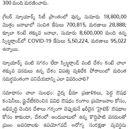
300 మంది మరణించారు.
గ్రేటర్ న్యూయార్క్ సిటీ ప్రాంతంలో వున్న, సుమారు 18,800,00
మొత్తం జనాభాలో సంచిత కేసులు 700,815, మరణాలు 28,888;
క్యూబా కంటే తక్కువ జనాభా, సుమారు 8,600,000 మంది ఉన్న
స్విట్జర్లాండ్‌లో COVID-19 కేసులు 5,50,224, మరణాలు 95,022
ఉన్నాయి.
న్యూయార్క్ వంటి నగరం లేదా స్విట్జర్లాండ్ వంటి దేశం కంటే చాలా
తక్కువ వనరులు ఉన్న దేశం విపత్తు వ్యతిరేక పోరాటంలో మరింత
సమర్థవంతంగా పనిచేయడాన్ని ఎలా వివరించాలి?
సమాధానం చాలా సులభం: వైద్య భీమా ప్రణాళికలు, పెద్ద ఔషధ
కంపెనీలు, ప్రైవేటీకరించిన వివిధ ఔషధం రంగాల ప్రయోజనాల కోసం,
అభివృద్ధి చెందిన దేశాలు గర్వంగా చెప్పుకునే ఖరీదైన ‘హైటెక్’ ఔషధాల
కోసం కాకుండా, దేశంలో అందుబాటులో ఉన్న కొద్దిపాటి వనరులతో
ప్రజల అవసరాలకు ఉపయోగపడే ఆరోగ్య సంరక్షణా వ్యవస్థను