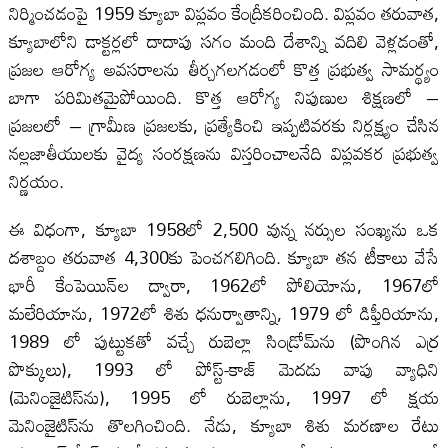
నిర్మించడంపై 1959 క్యూబా విప్లవం కేంద్రీకరించింది. విప్లవం తరువాత,
క్యూబాలోని డాక్టర్లలో దాదాపు సగం మంది దేశాన్ని వదిలి వెళ్లడంతో,
ప్రజల ఆరోగ్య అవసరాలను తీర్చగలగడంలో కొత్త ప్రభుత్వ సామర్థ్యం
బాగా పరిమితమైపోయింది. కొత్త ఆరోగ్య నిపుణుల శిక్షణలో –
ప్రజలలో – గ్రామీణ ప్రజలకు, ప్రత్యేకించి ఇప్పటివరకు నిర్లక్ష్యం చేసిన
నల్లజాతీయులకు వైద్య సంరక్షణను విస్తరించాలనేది విప్లవకర ప్రభుత్వ
నిర్ణయం.
ఈ విధంగా, క్యూబా 1958లో 2,500 వున్న నర్సుల సంఖ్యను ఒక
దశాబ్దం తరువాత 4,300కు పెంచగలిగింది. క్యూబా తన టీకాలు వేసే
భారీ కేంపెయిన్‌ల ద్వారా, 1962లో పోలియోను, 1967లో
మలేరియాను, 1972లో శిశు ధనుర్వాతాన్ని, 1979 లో డిఫ్తీరియాను,
1989 లో పుట్టుకతో వచ్చే రుబెల్లా సిండ్రోమ్‌ను (పొంగిన ఎర్ర
పొక్కులు), 1993 లో పోస్ట్-కాజ్ మెదడు వాపు వ్యాధిని
(మెనింజైటిస్‌ను), 1995 లో రుబెల్లాను, 1997 లో క్షయ
మెనింజైటిస్‌ను తొలగించింది. నేడు, క్యూబా శిశు మరణాల రేటు