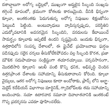
దశాబ్దాలుగా ఆరోగ్య బడ్జెట్లలో, ముఖ్యంగా అర్హులైన సిబ్బంది సంఖ్యను
తగ్గించే రూపంలో, క్రమంగా కోతలకు కారణమైంది. దీనికి భిన్నంగా
క్యూబా, అంతకంతకు పెరుగుతున్న ఆరోగ్య నిపుణుల శిక్షణకోసం
పెట్టుబడి పెట్టింది. అంటువ్యాధులు వ్యాపిస్తున్నప్పుడు, పరిస్థితిని
ఎదుర్కోవటానికి అవసరమైన సిబ్బందిని, వనరులను కేటాయించే
సామర్థ్యం క్యూబాకు ఇప్పటికే ఉందని స్పష్టమైంది. ఇందుకు భిన్నంగా,
ఉత్తరాదిలోని సంపన్న దేశాలలో, ఈ ప్రైవేట్ ప్రయోజనాలు ఘర్షణ
పడినప్పుడు సరైన చర్యలు తీసుకోలేకపోవడం వల్ల సిబ్బంది కొరత, ప్రజా
మౌలిక సదుపాయాలు సంక్లిష్టంగా తయారయ్యాయి. పర్యవసానంగా,
మొదటిసారి క్యూబాని ఇటలీ వంటి కొన్ని ధనిక, అభివృద్ధి చెందిన
ఉత్తరప్రాంత దేశాలకు సహాయాన్ని తీసుకురావాలని కోరింది. క్యూబా
వైద్యులు, ఇతర ఆరోగ్య నిపుణులు కూడా అండోరాకు, ఫ్రాన్స్ లోని అల్ట్రా-
మెరైన్ కరేబియన్ విభాగాలు మార్టినిక్, గ్వాడెలోప్‌లకు తమ సహాయాన్ని
అందించారు. నయా ఉదారవాద నమూనా దివాలాతనానికి ఇంతకంటే
గొప్ప ప్రదర్శనను ఎవరూ వూహించలేరు.