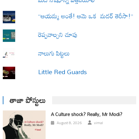
“ఆయమ్మ అంతే! ఆమె ఒక మదర్ తెరీసా!”
రెప్పవాల్చని చూపు
నాలుగు పిట్టలు
Little Red Guards
తాజా పోస్టులు
A Culture shock? Really, Mr Modi?
August 8, 2026
vimal