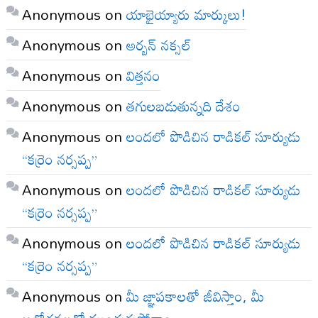
Anonymous
on
యాభైయ్యారు మార్కులు!
Anonymous
on
అర్బన్ నక్సల్
Anonymous
on
విత్తనం
Anonymous
on
తగులబడుతున్నది దేశం
Anonymous
on
లందలో పొడిచిన రాడికల్ సూర్యుడు
“కర్రెం నర్సప్ప”
Anonymous
on
లందలో పొడిచిన రాడికల్ సూర్యుడు
“కర్రెం నర్సప్ప”
Anonymous
on
లందలో పొడిచిన రాడికల్ సూర్యుడు
“కర్రెం నర్సప్ప”
Anonymous
on
మీ జ్ఞాపకాలతో జీవిస్తాం, మీ