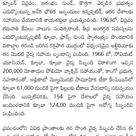
క్యూబన్ విప్లవం, ఆరంభం నుండే, కొత్తగా ఏర్పడిన ప్రభుత్వం
ఎదుర్కొంటున్న అనేక భౌతిక ఇబ్బందులు ఉన్నప్పటికీ, ఇతర దేశాలకు
సహాయం చేయడానికి శాయశక్తులా ప్రయత్నించింది. 1963లో, విప్లవం
తరువాతి కేవలం నాలుగు సంవత్సరాలకి, తీవ్ర అంతర్గత సమస్యలను
ఎదుర్కొంటున్నప్పటికీ క్యూబా, ఫ్రాన్స్‌ నుంచి స్వాతంత్ర్యం పొందడానికి
దశాబ్దాల తరబడి జరిగిన రక్తపాత యుద్ధంలో విధ్వంసమైన అల్జీరియాకు
తన మొదటి వైద్య సహాయ బృందాన్ని పంపింది. 1966 లో, సోవియట్
యూనియన్, క్యూబా, క్యూబా వైద్య సిబ్బంది విరాళంగా ఇచ్చిన
200,000 మోతాదుల పోలియో వ్యాక్సిన్ సహాయంతో, కాంగో ప్రభుత్వ
సహకారంతో, ఆఫ్రికాలో మొట్టమొదటి సామూహిక టీకా కేంపెయిన్‌లో
క్యూబా 61,000 మందికి పైగా పిల్లలకు టీకాలు వేయడాన్ని సమన్వయం
చేసింది. యిప్పటివరకు, 154 పైగా దేశాలలో వైద్య సహాయం
అందించడానికి క్యూబా 124,00 మందికి పైగా ఆరోగ్య సిబ్బందిని
పంపించింది.
ప్రపంచంలోని వివిధ ప్రాంతాలకు తన సొంత వైద్య సిబ్బంది చేసిన ఈ