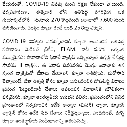
చేయడంతో, COVID-19 విపత్తు నుంచి రక్షణ లేకుండా పోయింది.
పర్యవసానంగా, ఈక్వెడార్ లోని అతిపెద్ద నగరమైన ఒక
గుయాక్విల్‌లోనే , సుమారు 270 కోట్లమంది జనాభాలో 7,600 మంది
మరణించారు. మొత్తం క్యూబా కంటే యిది 25 రెట్లు ఎక్కువ.
COVID-19 విపత్తుని ఎదుర్కోటానికి క్యూబా అందించిన అతిపెద్ద
సహకారం మెడికల్ బ్రిగేడ్, ELAM. కానీ మరొక అత్యంత
ముఖ్యమైనది: హవానాలోని ఫినాలే వ్యాక్సిన్ ఇన్స్టిట్యూట్ ఉత్పత్తి చేస్తున్న
సావరిన్ II వ్యాక్సిన్. ఈ ఏడాది చివరివరకు మొత్తం జనాభాకు తన
స్వంత వ్యాక్సిన్‌తో టీకాలు వేయాలని క్యూబా ఆశిస్తోంది. మరోసారి
చెప్పాలంటే, టీకా ఉత్పత్తి కోసం క్యూబా అనుసరించిన సోషలిస్టు విధానం
ప్రపంచ పెట్టుబడిదారీ దేశాలు అవలంబిన విధానానికి మౌలికంగా
భిన్నమైనది. క్యూబా అంతర్జాతీయ అనుభవ ఫలితం, ప్రపంచంలోని వివిధ
ప్రాంతాలలో నిర్వహించిన అనేక కార్యాల (మిషన్) ద్వారా, క్యూబన్
వ్యాక్సిన్ కోసం అనేక పేద దేశాలు నిరీక్షిస్తున్నాయి, ఎందుకంటే, మళ్ళీ
క్యూబా అంతర్జాతీయ సంఘీభావాన్ని ఆశించవచ్చు.