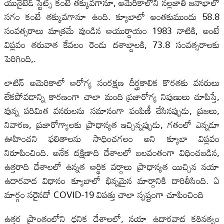
యునైటెడ్ స్టేట్స్ కంటే తక్కువగానూ, అమెరికాలోని నల్లజాతి జనాభాలో
సగం కంటే తక్కువగానూ ఉంది. క్యూబాలో అంతకుముందు 58.8
సంవత్సరాలు మాత్రమే వుండిన ఆయుర్దాయం 1983 నాటికి, అంటే
విప్లవం తరువాత కేవలం రెండు దశాబ్దాలకి, 73.8 సంవత్సరాలకు
పెరిగింది,.
లాటిన్ అమెరికాలో ఆరోగ్య సంరక్షణ దీర్ఘకాలిక కొరతకు వనరులు
లేకపోవడాన్ని కారణంగా చాలా మంది ప్రజారోగ్య నిపుణులు చూపిస్తే,
వున్న పరిమిత వనరులను సమానంగా పంపిణీ చేసినప్పుడు, ప్రజలు,
నివారణ, ప్రజారోగ్యాలకు ప్రాధాన్యత ఇచ్చిన్నప్పుడు, గతంలో ఎన్నడూ
ఊహించని ఫలితాలను సాధించగలం అని క్యూబా విప్లవం
నిరూపించింది. అనేక దక్షిణాది దేశాలలో బలవంతంగా విధించబడిన,
ఉత్తరాది దేశాలలో ఉన్నత ఆర్థిక వర్గాలు ప్రాధాన్యత యిచ్చిన నయా
ఉదారవాద విధానం క్యూబాలో భిన్నమైన మార్గానికి దారితీసింది. ఏ
మార్గం సరైనదో COVID-19 విపత్తు చాలా స్పష్టంగా చూపించింది
ఉత్తర ప్రాంతంలోని ధనిక దేశాలలో, నయా ఉదారవాద కఠినత్వం