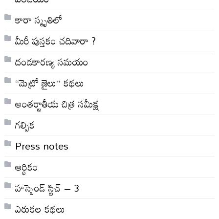
కారా స్మృతిలో
మీరీ పుస్తకం చదివారా ?
దండకారణ్య సమయం
“మెట్రో జైలు” కథలు
అంతర్జాతీయ చిత్ర సమీక్ష
గల్పిక
Press notes
ఆర్ధికం
హస్బెండ్ స్టిచ్ – 3
ఎరుకల కథలు