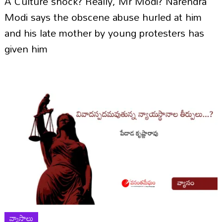
A Culture shock? Really, Mr Modi? Narendra
Modi says the obscene abuse hurled at him
and his late mother by young protesters has
given him
వ్యాసాలు