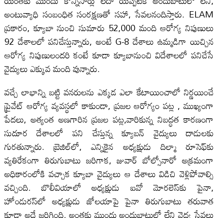
యింతకు ముందు కొన్నిసార్లు లేదా యిప్పటికీ అందుబాటులో లేని,
అంటువ్యాధి సంబంధిత సంరక్షణతో సహా, సేవలనందిస్తారు. ELAM
ప్రకారం, క్యూబా నుంచి సుమారు 52,000 మంది ఆరోగ్య నిపుణులు
92 దేశాలలో పనిచేస్తున్నారు, అంటే G-8 దేశాలు ఉమ్మడిగా యిచ్చిన
ఆరోగ్య నిపుణులందరి కంటే కూడా క్యూబానుంచి విదేశాలలో పనిచేసే
వైద్యులు ఎక్కువ మంది వున్నారు.
వచ్చే లాభాన్ని బట్టి వనరులను ఎక్కడ ఎలా కేటాయించాలో నిర్ణయించే
ప్రైవేట్ ఆరోగ్య వ్యవస్థలో కాకుండా, ప్రజల ఆరోగ్యం పట్ల , ముఖ్యంగా
పేదలు, అత్యంత అణగారిన ప్రజల పట్ల,వారికున్న నిబద్ధత కారణంగా
సుదూర దేశాలలో పని చేస్తున్న క్యూబన్ వైద్యులు దాడులకు
గురతున్నారు. బ్రెజిల్‌లో, ఎన్నికైన అధ్యక్షుడు దిల్మా రూసెఫ్‌కు
వ్యతిరేకంగా తిరుగుబాటు జరిగాక, జువార్ బోల్సోనారో అక్రమంగా
అధికారంలోకి వచ్చాక క్యూబా వైద్యులు ఆ దేశాలు విడిచి వెళ్లిపోవాల్సి
వచ్చింది. బొలీవియాలో అధ్యక్షుడు ఐవో మోరలెస్‌కు పైనా,
హోండురస్‌లో అధ్యక్షుడు జోలయాపై పైనా తిరుగుబాటు తరువాత
కూడా అదే జరిగింది. అంతకు ముందు అందుబాటులో లేని వైద్య సేవలు