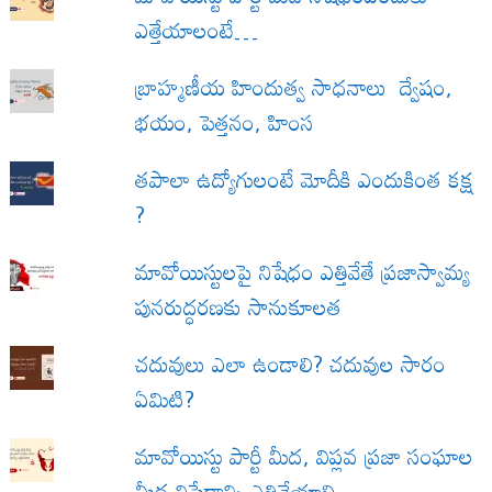
ఎత్తేయాలంటే…
బ్రాహ్మణీయ హిందుత్వ సాధనాలు ద్వేషం,
భయం, పెత్తనం, హింస
త‌పాలా ఉద్యోగులంటే మోదీకి ఎందుకింత కక్ష
?
మావోయిస్టులపై నిషేధం ఎత్తివేతే ప్రజాస్వామ్య
పునరుద్ధరణకు సానుకూలత
చదువులు ఎలా ఉండాలి? చదువుల సారం
ఏమిటి?
మావోయిస్టు పార్టీ మీద, విప్లవ ప్రజా సంఘాల
మీద నిషేధాన్ని ఎత్తివేయాలి