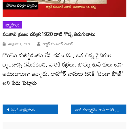
వ్యాసాలు
పంజాబ్ ప్రజల చరిత్ర:1920 నాటి గొప్ప తిరుగుబాటు
August 1, 2026
డాక్టర్ మంజూర్ ఎజాజ్
కొంచెం మతిస్థిమితం లేని చనన్ దిన్, ఒక చిన్న సైనికుల
బృందాన్ని సమీకరించి, వారికి కర్రలు, బొమ్మ తుపాకులు ఇచ్చి
ఆయుధాలుగా ఇచ్చాడు. లాహోర్ వాసులు దీనికి 'దండా ఫౌజ్'
అని పేరు పెట్టారు.
Post
విప్లవ స్వాప్నికుడు
దాడి దుర్మార్గమే, కాని దానికి బాధ్యులెవ్వరు?
navigation