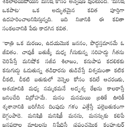
శకలాలయిపోయిన మనిషి కోసం అన్వేషణ వుంటుంది. ‘మనిషి
ఒకపాట’ ఒక అద్భుతమైన కవిత పూర్తిగా
ఉదహరించాలనిపిస్తున్నది. ఇది నిజానికి ఈ కవితా
సంకలనానికి పేరు కాదగిన కవిత.
“రాత్రి ఒక మరణం, ఉదయమొక జననం, పొద్దస్తమానమే ఓ
జీవితం. చావుకీ బతుక్కీ మధ్య గీసుకున్న సరిహద్దు గీతను
చెరిపేస్తే మనిషోక సజీవ శిలాజం, కనుపాప కదలికకు
కనుగుడ్డు ఓడుతున్న తడిధారను తుడిచేస్తే విశ్వమంతా కటిక
చీకటి, చీకటి బతుకులో వెన్నెల కోసం కదిలే ఆచరణకు,
ఆశయానికి మధ్య నమ్మకమనే అదృశ్య రేఖను కాలరాస్తే
జనించేది విద్రోహమే. మనం మనమయి బ్రతికే ఊరికీ
శ్మశానానికి బరిగీసిన దింపుడు గళం ఎత్తేస్తే పల్లెబతుకంగా
బెగ్గంపాడె. మనిషికి మనిషికీ మనసు, మనస్సుకు కలిపే
జనపదాల మాటలను నిషేధిస్తే ప్రపంచమొక కంప్యూటర్