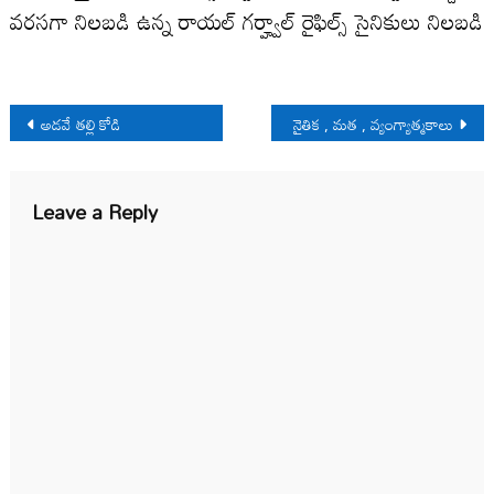
వరసగా నిలబడి ఉన్న రాయల్ గర్హ్వాల్ రైఫిల్స్ సైనికులు నిలబడి
Post
అడవే తల్లి కోడి
నైతిక , మత , వ్యంగ్యాత్మకాలు
navigation
Leave a Reply