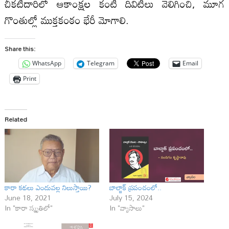
చీకటిదారిలో ఆకాంక్షల కంటి దివిటీలు వెలిగించి, మూగ
గొంతుల్లో ముక్తకంఠం భేరీ మోగాలి.
Share this:
WhatsApp
Telegram
Email
Print
Related
కారా కథలు ఎందువల్ల నిలుస్తాయి?
బాల్జాక్ ప్రపంచంలో..
June 18, 2021
July 15, 2024
In "కారా స్మృతిలో"
In "వ్యాసాలు"