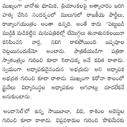
ముఖ్యంగా బానోతు భూమిక, ప్రియాంకలపై అత్యాచారం జరిగి
హత్య చేసిన సందర్భంలో ములుగులో రాజకీయ పార్టీలు,
రాజ్యాంగయంత్రం అంతా ఉన్నది. అంతే కాదు “పెట్టుబడి
ముడ్డికి మడికట్టిన మనుపత్రికల్లో లేమొగ్గలు తునాతునకలయినా
కనిపించని వార్త, నలిగి రాలిపోయింది ఇప్పపూల
చెట్లయినందుకేమో అంటాడు. పాత్రికేయుడిగా పత్రికా
స్వాతంత్ర్యం గురించి కూడా సిరాచుక్క అనే కవిత రాశాడు.
స్వయంగా అధ్యాపకుడైనందున ‘అభద్రుడు’ అని అధ్యాపక
అభద్రత గురించి కూడా రాశాడు. ముఖ్యంగా కరోనా కాలంలో
ప్రైవేటు విద్యాసంస్థల అధ్యాపకుల ఆగచాట్లు చూడలేకనే
అనుకుంటాను.
‘అండాసెల్’లో ఉన్న సాయిబాబా, వివి, కాశింల అరెస్టుల
గురించి కూడా రాశాడు. విప్లవకారుల గురించి ‘పొలిమేరకు