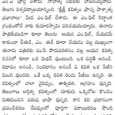
ఎం.ఏ పూర్తి చేశాడు. సాహిత్య సభలకు హాజరయ్యేవాడు.
తెలుగు విశ్వవిద్యాలయాన్నించి “శ్రీశ్రీ కవిత్వం ప్రాచ్య పాశ్చాత్య
ప్రభావాలు” మీద ఎం.ఫిల్ చేశాడు. ఈ ఎం.ఫిల్ సిద్ధాంత
గ్రంథంతోనే నాకు కుమారస్వామి పరిచయమయ్యాడు. ఈనాడు
పాత్రికేయుడిగా కూడా తెలుసు. ఆయన ఎం.ఫిల్, చేయడమే
కాకుండా బీఈడి, ఎం. ఈడీ కూడా చేయడం వల్ల ముఖ్యంగా
ఈనాడు పత్రికకు పంపే పొదుపరితనం వల్ల ఆయన కవిత్వ
రచనలో కూడా ఒక మెథడ్ వుంటుంది. ఒక పద్దతీ అనండి.
విధాపం అనండి, సంవిధానం అనండీ ఏ కవిత ఒక పేజీని
మించి వుండదు. ఒకే ఒక్క కవిత రెండు పేజీలు ఉన్నది. ఈ
కవిత్వంలో చాలా వైవిధ్యం, తాత్వికత, ఆగ్రహం వున్నది.
తెలంగాణ అస్తిత్వ కవిత్వంలో దూకుడు ఒక్కచోట కొంచెం
మితిమించిన పరుష భాషా వున్నది. కాని కవి ప్రధానంగా
ప్రపంచీకరణ నేపథ్యంలో పూర్తిగా పరాయికరణ పొంది