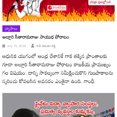
వ్యాసాలు
అల్లూరి సీతారామరాజు సాయుధ పోరాటం
July 15, 2026
కె.వి.రమణా రెడ్డి
ఆధునిక యుగంలో ఆంధ్ర దేశానికే గాక తక్కిన ప్రాంతాలకు
గూడా అల్లూరి సీతారామరాజు పోరాటం రాజకీయ ప్రాముఖ్యం
గల విషయం. దాన్ని సాకల్యంగా సమీక్షించుకొని గుణపాఠాలను
స్మరించు కోవలసిన అవసరం ఎంతైనా ఉంది. గాంధీ