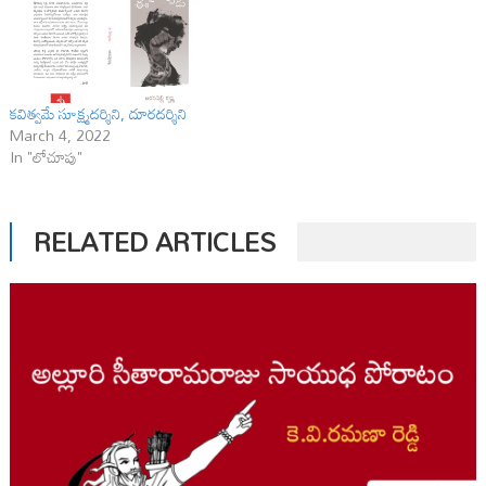
కవిత్వమే సూక్ష్మదర్శిని, దూరదర్శిని
March 4, 2022
In "లోచూపు"
RELATED ARTICLES