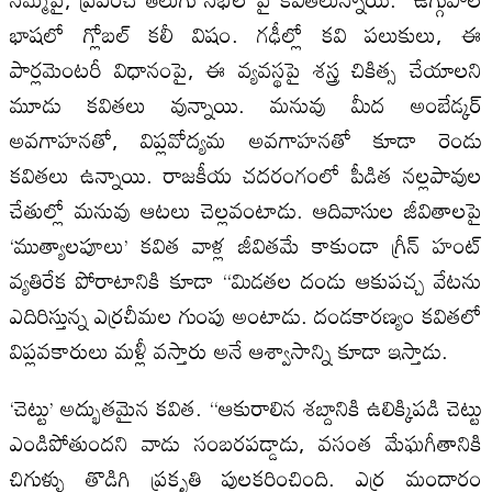
భాషలో గ్లోబల్ కలీ విషం. గఢీల్లో కవి పలుకులు, ఈ
పార్లమెంటరీ విధానంపై, ఈ వ్యవస్థపై శస్త్ర చికిత్స చేయాలని
మూడు కవితలు వున్నాయి. మనువు మీద అంబేడ్కర్
అవగాహనతో, విప్లవోద్యమ అవగాహనతో కూడా రెండు
కవితలు ఉన్నాయి. రాజకీయ చదరంగంలో పీడిత నల్లపావుల
చేతుల్లో మనువు ఆటలు చెల్లవంటాడు. ఆదివాసుల జీవితాలపై
‘ముత్యాలపూలు’ కవిత వాళ్ల జీవితమే కాకుండా గ్రీన్ హంట్
వ్యతిరేక పోరాటానికి కూడా “మిడతల దండు ఆకుపచ్చ వేటను
ఎదిరిస్తున్న ఎర్రచీమల గుంపు అంటాడు. దండకారణ్యం కవితలో
విప్లవకారులు మళ్లీ వస్తారు అనే ఆశ్వాసాన్ని కూడా ఇస్తాడు.
‘చెట్టు’ అద్భుతమైన కవిత. “ఆకురాలిన శబ్దానికి ఉలిక్కిపడి చెట్టు
ఎండిపోతుందని వాడు సంబరపడ్డాడు, వసంత మేఘగీతానికి
చిగుళ్ళు తొడిగి ప్రకృతి పులకరించింది. ఎర్ర మందారం