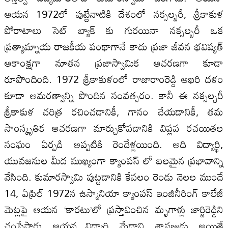
ఆయన 1972లో పుట్టేనాటికి దేశంలో నక్సల్బరీ, శ్రీకాకుళ
పోరాటాలు సెట్ బ్యాక్ కు గురయినా నక్సల్బరీ ఒక
ప్రత్యామ్నాయ రాజకీయ పంథాగానే కాదు ప్రజా జీవన భవిష్యత్
ఆకాంక్షగా నూతన ప్రజాస్వామిక ఆచరణగా కూడా
రూపొందింది. 1972 శ్రీకాకుళంలో రాజారాంరెడ్డి ఆఖరి దళం
కూడా అమరత్వాన్ని పొందిన సంవత్సరం. కానీ ఈ నక్సల్బరీ
శ్రీకాకుళ చరిత్ర రచించడానికీ, గానం చేయడానికీ, తమ
సాంస్కృతిక ఆచరణగా మార్చుకోవడానికి విప్లవ రచయితల
సంఘం ఏర్పడి అప్పటికి రెండేళ్లయింది. అది విద్యార్థి,
యువజనుల మీద ముఖ్యంగా క్యాంపస్ లో బలమైన ప్రభావాన్ని
వేసింది. కుమారస్వామి పుట్టడానికి కేవలం రెండు నెలల ముందే
14, ఏప్రిల్ 1972న ఉస్మానియా క్యాంపస్ ఇంజినీరింగ్ కాలేజీ
మెట్లపై ఆయన ‘కారటు’లో ప్రస్తావించిన మృగాళ్లు జార్జిరెడ్డిని
చంపేసారు. ఆయన విద్యార్థి, మేధావి, శాస్త్రజ్ఞుడు. అయితే