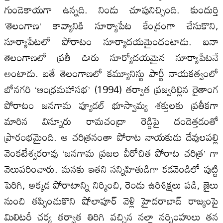
గుండెకాయగా ఉన్నది. నిండు చూపునిచ్చింది. కుందుర్తి
‘తెలంగాణ’ కావ్యానికి సూర్యాపేట కేంద్రంగా చేసుకొని,
సూర్యాపేటలో పోరాటం సూర్యాదయమైందంటాడు. ఐనా
తెలంగాణలో ప్రతీ ఊరు సూర్యోదయమైన సూర్యాపేటనే
అంటాడు. ఐతే తెలంగాణలో కమ్యూనిస్టు పార్టీ నాయకత్వంలో
బోనగరి ‘ఆంధ్రమహాసభ’ (1994) తర్వాత ప్రజ్వరిల్లిన రైతాంగ
పోరాటం జనగామ ఫ్యూడల్ భూస్వామ్య శక్తులకు ప్రతీకగా
మారిన విస్నూరు రామచంద్రా రెడ్డిపై దండెత్తడంతో
ప్రారంభమైంది. ఆ చరిత్రనంతా పోరాట నాయకుడు దేవులపల్లి
వెంకటేశ్వరరావు ‘జనగామ ప్రజల వీరోచిత పోరాట చరిత్ర’ గా
వెలువరించారు. మనకు ఇతని సన్నిహితుడిగా కడవెండిలో పుట్టి
పెరిగి, అక్కడ పోరాటాన్ని నిర్మించి, రెండు ఉరిశిక్షలు పడి, జైలు
నుంచి తప్పించుకొని షోలాపూర్ వెళ్లి హైదరాబాద్ రాజ్యంపై
మిలిటరీ చర్య తర్వాత తిరిగి వచ్చిన నల్లా నర్సింహులు తన