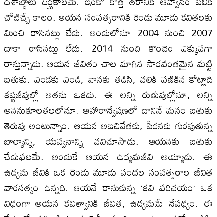
దశాబ్దాలు దీర్ఘకాలమే. ఇంకో కొత్త తరానికి ఆహ్వానం పలికి
చోటిచ్చే కాలం. ఆయన సంవత్సరానికి రెండు మూడు కవితలకు
మించి రాసినట్లు లేదు. అందులోనూ 2004 నుంచి 2007
దాకా రాసినట్లు లేదు. 2014 నుంచి కొంచెం ఎక్కువగా
రాస్తున్నాడు. ఆయన జీవితం చాల మాగిన సారవంతమైన మట్టి
బతుకు. ఎండకు ఎండి, వానకు తడిసి, చలికి వణికిన కోట్లాది
కష్టజీవుల్లో అతను ఒకడు. ఈ అన్ని రుతువుల్లోనూ, అన్ని
అననుకూలతలలోనూ, ఆహారాన్వేషణలో దానినే మనం బతుకు
తెరువు అంటున్నాం. ఆయన అణచివేతకు, పీడనకు గురవుతున్న
బాల్యాన్ని, యవ్వనాన్ని చవిచూసాడు. ఆయనకు బతుకు
చేదుఫలమే. అందుకే ఆయన ఉద్యమజీవి అయ్యాడు. ఈ
ఉద్యమ జీవికి ఒక రెండు మూడు వందల సంవత్సరాల జీవిత
వారసత్వం ఉన్నది. ఆయనే రాసుకున్న ‘కవి పరిచయం’ ఒక
విధంగా ఆయన కవిత్వానికి జీవిత, ఉద్యమమే నేపథ్యం. ఈ