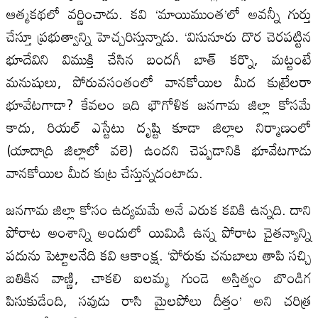
ఆత్మకథలో వర్ణించాడు. కవి ‘మాయిముంత’లో అవన్నీ గుర్తు
చేస్తూ ప్రభుత్వాన్ని హెచ్చరిస్తున్నాడు. ‘విసునూరు దొర చెరపట్టిన
భూదేవిని విముక్తి చేసిన బందగీ బాత్ కర్నొ, మట్టంటే
మనుషులు, పోరువసంతంలో వానకోయిల మీద కుట్రేలరా
భూవేటగాడా? కేవలం ఇది భౌగోళిక జనగామ జిల్లా కోసమే
కాదు, రియల్ ఎస్టేటు దృష్టి కూడా జిల్లాల నిర్మాణంలో
(యాదాద్రి జిల్లాలో వలె) ఉందని చెప్పడానికి భూవేటగాడు
వానకోయిల మీద కుట్ర చేస్తున్నదంటాడు.
జనగామ జిల్లా కోసం ఉద్యమమే అనే ఎరుక కవికి ఉన్నది. దాని
పోరాట అంశాన్ని అందులో యిమిడి ఉన్న పోరాట చైతన్యాన్ని
పదును పెట్టాలనేది కవి ఆకాంక్ష. ‘పోరుకు చనుబాలు తాపి సచ్చి
బతికిన వాణ్ణి, చాకలి ఐలమ్మ గుండె అస్తిత్వం బొండిగ
పిసుకుడేంది, సవుడు రాసి మైలపోలు దీత్తం’ అని చరిత్ర