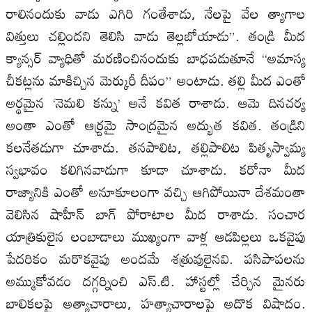
రాలినందుకు వాడు ఎగిరి గంతేశాడు, నేలపై వేల త్యాగాల
విత్తులు చల్లిందని తెలిసి వాడు తెల్లబోయాడు”. తండ్రి మీద
క్యాన్సర్ వ్యాధితో మరణించినందుకు బాధపడుతూనే “అమాస్య
చీకట్లను మాకిచ్చిన మెర్కురీ దీపం” అంటాడు. తల్లి మీద ఎంతో
అర్థమైన ‘నెమలి కన్ను’ అనే కవిత రాశాడు. ఆమె దినచర్య
అంతా ఎంతో ఆర్ద్రమై సాంద్రమైన అద్భుత కవిత. తండ్రిని
కలనేతడుగా చూశాడు. తనపాలిట, తల్లిపాలిట పితృస్వామ్య
స్వభావం కలిగినవాడుగా కూడా చూశాడు. కరోనా మీద
రాజ్యానికి ఎంతో అనూకూలంగా వచ్చి ఆగిపోయినా దేశమంతా
వెలిసిన షాహీన్ బాగ్ పోరాటాల మీద రాశాడు. సంచార
యాత్రికులైన లంబాడాలు ముఖ్యంగా వాళ్ల ఆడపిల్లలు ఒకవైపు
పేదరికం మరొకవైపు అందమే శత్రువులైనవి. పసిపాపలను
అమ్ముకోవడం దగ్గర్నించి ఎస్.టి. హాస్టల్లో చేర్చిన మైనరు
బాలికలపై అత్యాచారాలు, హత్యాచారాలపై అదొక విషాదం.