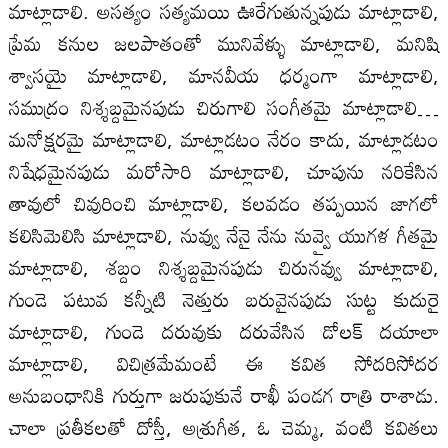
మాట్లాడాలి. అసత్యం సత్యమయి ఊరేగుతున్నపుడు మాట్లాడాలి,
ప్రేమ కనుల జలపాతంతో మునివేళ్ళు మాట్లాడాలి, మనిషి
శ్వాసయై మాట్లాడాలి, మానవీయ ధర్మంగా మాట్లాడాలి,
సముద్రం నిశ్శబ్దమైనపుడు చిరుగాలి సంగీతమై మాట్లాడాలి…
మనోక్షరమై మాట్లాడాలి, మాట్లాడటం నేరం కాదు, మాట్లాడటం
నిషేధమైనపుడు మరోసారి మాట్లాడాలి, చూపును నరికేసిన
తావులో చివురించి మాట్లాడాలి, కలవడం తప్పయిన జాగలో
కలిసిమెలిసి మాట్లాడాలి, నువ్వు నేనై నేను నువ్వై యుగళ గీతమై
మాట్లాడాలి, శబ్దం నిశ్శబ్దమైనపుడు చిరునవ్వు మాట్లాడాలి,
గుండె పటువ కన్నీటి నెత్తురు బరువైనపుడు సుట్ట కుదురై
మాట్లాడాలి, గుండె దరువుకు దరువేసిన డోలక్ దయాలా
మాట్లాడాలి, విచిత్రమేమంటే ఈ కవిత సోదరిసోదర
అనుబంధానికి గుర్తుగా జరుపుకునే రాఖీ పండగ రాత్రి రాశాడు.
చాలా ప్రతీకలతో దోస్తీ, అశ్రుగీత, ఓ చెమ్మ, వంటి కవితలు