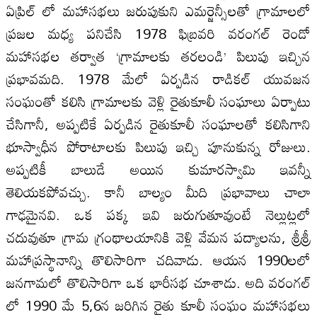
ఏప్రిల్ లో మహాసభలు జరుపుకుని ఎమర్జెన్సీలతో గ్రామాలలో
ప్రజల మధ్య పనిచేసి 1978 ఫిబ్రవరి వరంగల్ రెండో
మహాసభల తర్వాత ‘గ్రామాలకు తరలండి’ పిలుపు ఇచ్చిన
ప్రభావమది. 1978 మేలో ఏర్పడిన రాడికల్ యువజన
సంఘంతో కలిసి గ్రామాలకు వెళ్లి రైతుకూలీ సంఘాలు ఏర్పాటు
చేసిగానీ, అప్పటికే ఏర్పడిన రైతుకూలీ సంఘాలతో కలిసిగాని
భూస్వాధీన పోరాటాలకు పిలుపు ఇచ్చి పూనుకున్న రోజులు.
అప్పటికీ బాలుడే అయిన కుమారస్వామి ఇవన్నీ
తెలియకపోవచ్చు. కానీ బాల్యం మీది ప్రభావాలు చాలా
గాఢమైనవి. ఒక పక్క ఇవి జరుగుతూవుంటే నెల్లుట్లలో
చదువుతూ గ్రామ గ్రంథాలయానికి వెళ్లి వేమన పద్యాలను, శ్రీశ్రీ
మహాప్రస్థానాన్ని తొలిసారిగా చదివాడు. ఆయన 1990లలో
జనగామలో తొలిసారిగా ఒక భారీసభ చూశాడు. అది వరంగల్
లో 1990 మే 5,6న జరిగిన రైతు కూలీ సంఘం మహాసభలు