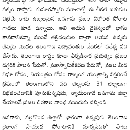
సత్యం రాస్తాడు. కుమారస్వామి మూలాల్లో ఈ చీకటి బతుకుల
చిత్రమే కాదు ఉజ్వలమైన జనగామ ప్రజల వీరోచిత పోరాట
గాథలు కూడ ఉన్నాయి. అవి ఆయన చైతన్యంలో భాగం
కావడానికన్నా ముందే తల్లిదండ్రుల ద్వారా ఆయన ఉద్యమ
జీవియై మొదట తెలంగాణ విద్యావంతుల వేదికలో పదేళ్లు పని
చేసాడు. తెలంగాణ రాష్ట్రం కూడా ఏర్పడినాక ప్రభుత్వం ప్రజల
దగ్గరికి పాలన పేరుతో, ప్రజాస్వామికీకరణ పేరుతో, ప్రజల మీద
నిఘా కోసం, నియంత్రణ కోసం రాజ్యంగ యంత్రాన్ని విస్తరించే
క్రమంలో తెలంగాణలోని పది జిల్లాలను 31 జిల్లాలుగా
విభజించడానికి పూనుకున్నపుడు, న్యాయంగానే జనగామ జిల్లా
చేయాలనే ప్రజల చిరకాల వాంఛ ముందుకు వచ్చింది.
జనగామ, నల్లగొండ జిల్లాలో భాగంగా ఉన్నపుడు తెలంగాణ
రైతాంగ సాయుధ పోరాటానికి సూర్యపేటతో పాటు