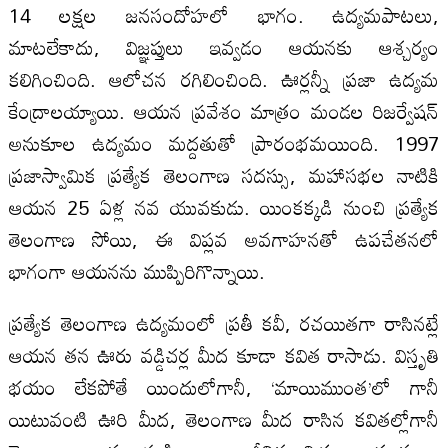
14 లక్షల జనసందోహలో భాగం. ఉద్యమపాటలు,
మాటలేకాదు, విజ్ఞప్తులు ఇవ్వడం ఆయనకు ఆశ్చర్యం
కలిగించింది. ఆలోచన రగిలించింది. ఊర్లన్నీ ప్రజా ఉద్యమ
కేంద్రాలయ్యాయి. ఆయన ప్రవేశం మాత్రం మండల రిజర్వేషన్
అనుకూల ఉద్యమం మద్దతుతో ప్రారంభమయింది. 1997
ప్రజాస్వామిక ప్రత్యేక తెలంగాణ సదస్సు, మహాసభల నాటికి
ఆయన 25 ఏళ్ల నవ యువకుడు. యింకక్కడి నుంచి ప్రత్యేక
తెలంగాణ సోయి, ఈ విప్లవ అవగాహనతో ఉపచేతనలో
భాగంగా ఆయనను ముప్పిరిగొన్నాయి.
ప్రత్యేక తెలంగాణ ఉద్యమంలో ప్రతీ కవీ, రచయితగా రాసినట్లే
ఆయన తన ఊరు వడ్డిచర్ల మీద కూడా కవిత రాసాడు. విస్తృతి
భయం లేకపోతే యిందులోగానీ, ‘మాయిముంత’లో గానీ
యిటువంటి ఊరి మీద, తెలంగాణ మీద రాసిన కవితల్లోగానీ