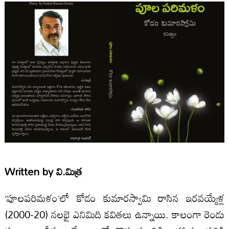
Written by
వి.మిత్ర
‘పూలపరిమళం’లో కోడం కుమారస్వామి రాసిన ఇరవయ్యేళ్ల
(2000-20) నలభై ఎనిమిది కవితలు ఉన్నాయి. కాలంగా రెండు