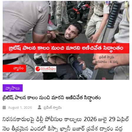
వ్యాసాలు
బ్రిటిష్ పాలన కాలం నుంచి మారని అణిచివేత సిద్ధాంతం
August 1, 2026
ప్రవీణ్ స్వామి
నిరసనకారులపై ఢిల్లీ పోలీసుల కాల్పులు 2026 జులై 29 ఏప్రిల్
నెల తీవ్రమైన ఎండలో కిస్సా ఖ్వానీ బజార్ ప్రవేశ ద్వారం వద్ద