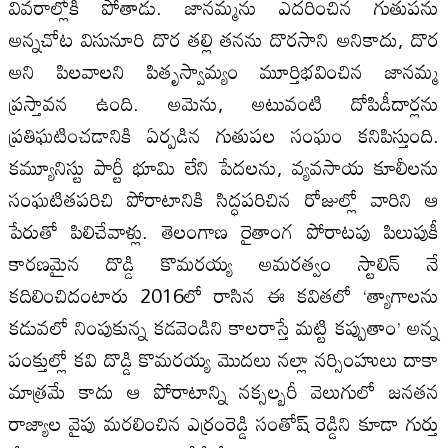
వివరాల్లోకి పోతాడు. జానమ్మను ఎదరించిన గుతుపను
అన్నచోట విసునూరి దొర తల్లి తనను దొరసాని అనికాదు, దొర
అని పిలవాలని పితృస్వామ్యం మూర్తిభవించిన జానమ్మ
ప్రస్తావన ఉంది. అమెను, అటువంటి దోపిడీదార్లను
ప్రతిఘటించడానికి ఏర్పడిన గుతుపల సంఘం కనిపిస్తుంది.
కమ్యూనిస్టు పార్టీ భూమి లేని పేదలను, వ్యవసాయ కూలీలను
సంఘటితపరిచి పోరాటానికి సిద్ధపరిచిన రోజుల్లో వారిని ఆ
పేరుతో పిలిచేవాళ్లు. తెలంగాణ రైతాంగ పోరాటపు పిలుపుకీ
కారణమైన దొడ్డి కొమరయ్య అమరత్వం స్టాలిన్ నే
కదిలించిదంటారు 2016లో రాసిన ఈ కవితలో ‘త్యాగాలను
కడువలో నింపుకున్న కడవెండిని కాలరాస్తే మట్టి కప్పుతాం’ అన్న
పంక్తుల్లో కవి దొడ్డి కొమరయ్య మొదలు నల్లా నర్సింహులు దాకా
మాత్రమే కాదు ఆ పోరాటాన్ని నక్సల్బరీ వెలుగులో జనతన
రాజ్యాల వైపు మరలించిన ఎర్రంరెడ్డి సంతోష్ రెడ్డిని కూడా గుర్తు