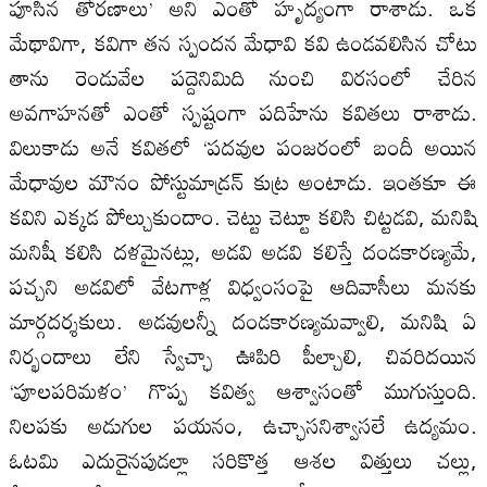
పూసిన తోరణాలు’ అని ఎంతో హృద్యంగా రాశాడు. ఒక
మేథావిగా, కవిగా తన స్పందన మేధావి కవి ఉండవలిసిన చోటు
తాను రెండువేల పద్దెనిమిది నుంచి విరసంలో చేరిన
అవగాహనతో ఎంతో స్పష్టంగా పదిహేను కవితలు రాశాడు.
విలుకాడు అనే కవితలో ‘పదవుల పంజరంలో బందీ అయిన
మేధావుల మౌనం పోస్టుమాడ్రన్ కుట్ర అంటాడు. ఇంతకూ ఈ
కవిని ఎక్కడ పోల్చుకుందాం. చెట్టు చెట్టూ కలిసి చిట్టడవి, మనిషి
మనిషీ కలిసి దళమైనట్లు, అడవి అడవి కలిస్తే దండకారణ్యమే,
పచ్చని అడవిలో వేటగాళ్ల విధ్వంసంపై ఆదివాసీలు మనకు
మార్గదర్శకులు. అడవులన్నీ దండకారణ్యమవ్వాలి, మనిషి ఏ
నిర్భందాలు లేని స్వేచ్ఛా ఊపిరి పీల్చాలి, చివరిదయిన
‘పూలపరిమళం’ గొప్ప కవిత్వ ఆశ్వాసంతో ముగుస్తుంది.
నిలపకు అడుగుల పయనం, ఉచ్ఛాసనిశ్వాసలే ఉద్యమం.
ఓటమి ఎదురైనపుడల్లా సరికొత్త ఆశల విత్తులు చల్లు,