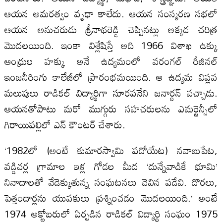
ఆయన అమరత్వం వృధా కాలేదు. ఆయన సంస్మరణ సభలో
ఆయన అనుచరుడు శ్రీనాథరెడ్డి చెప్పినట్లు అక్కడ చరిత్ర
మొదలయింది. ఇంకా విశ్లేషిస్తే అది 1966 విశాఖ ఉక్కు
ఆంధ్రుల హక్కు అనే ఉద్యమంలో వరంగల్ రీజినల్
ఇంజనీరింగు కాలేజీలో ప్రారంభమయింది. ఆ ఉద్యమ విప్లవ
మలుపులు రాడికల్ విద్యార్థిగా సూరపనేని జనార్దన్ వచ్చాడు.
ఆయనతోపాటు మరో ముగ్గురు సహచరులను ఎమర్జెన్సీలో
గిరాయిపల్లిలో ఎన్ కౌంటర్ చేశారు.
‘1982లో (అంటే కుమారస్వామి పదోయేట) నవాబుపేట,
వడ్డిచర్ల గ్రామాల ఇళ్ల గోడల మీద ‘దున్నేవాడికే భూమి’
నినాదాలతో వేడెక్కుతున్న సంఘటనలు చెవిన పడేవి. దొరలు,
పెత్తందార్లను యువకులు ప్రశ్నించడం మొదలయింది.’ అంటే
1974 అక్టోబరులో ఏర్పడిన రాడికల్ విద్యార్థి సంఘం 1975