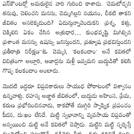
ఎన్‌కౌంటర్లో అమరులైన వారి గురించి రాశాడు. ‘చెమటోడ్చని
తనువు, చెలించని మనసు, చెమ్మగిల్లని నయనం, చీకటి తాకని
జీవితం అసలెక్కడుంది? ఏడుస్తున్నావెందుకని ప్రశ్న, కళ్లు,
చెక్కిలిని ఏకం చేసిన అశ్రుధార… కుంభవృష్టి మిగిల్చిన
ప్రశాంత మనస్సు ఉషస్సు జనిస్తుందని, ప్రత్యూష ప్రభవిస్తుందని
ప్రతీరాత్రి నిరీక్షణ”(ఓ చెమ్మ), ‘కలకందాం’ అనే కవితలో
విచిత్రంగా అల్లూరి, ఆజాద్లను మళ్లీ ఇవ్వమని బుద్ధుడితో కలిసి
గొప్ప కలకందాం అంటాడు.
మొదటి ఇద్దరూ విప్లవకారులు సాయుధ పోరాటంలో విశ్వాసం
ఉన్నవాళ్లు. రహస్య అజ్ఞాత జీవితంలో, బుద్ధుడు అహింస, ప్రేమ,
కరుణ ప్రభోదించినవాడు, కాకపోతే ముగ్గిరి స్వాప్నిక ప్రపంచం
పీడన, దు:ఖం లేనిదే. మట్టి స్వభావాన్ని వ్యవసాయ విప్లవంతో
అన్వయించి మట్టి అనే కవితలో చెప్తాడు. మట్టిని మట్టి స్పర్శిస్తే
గుండెలోంచి పుట్టుకొచ్చే కడివెడు నీళ్ళు, కర్రు కదిలితే కలల్ని