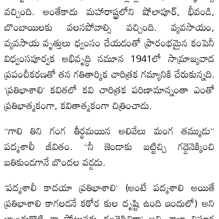
వచ్చింది. అంతేకాదు మహారాష్ట్రలోని షోలాపూర్, భీవండి,
బొంబాయిలకు వలసపోవాల్సి వచ్చింది. వ్యవసాయం,
వ్యవసాయ వృత్తులు ధ్వంసం చేయడంతో ప్రారంభమైన కంపెనీ
విధ్వంసపూర్వక అభివృద్ధి నమూన 1941లో సామ్రాజ్యవాద
ప్రపంచీకరణతో తన గతితార్కిక చారిత్రక గమ్యానికి చేరుకున్నది.
‘ప్రతిభాశాలి’ కవితలో కవి చారిత్రక పరిణామాన్నంతా ఎంతో
ప్రతిభాత్మకంగా, కవితాత్మకంగా చిత్రించాడు.
“గాలి తిని గంగ తీర్థమయిన అలివేలు మంగ తమ్ముడు”
పద్మశాలీ జీవితం. “నీ జెండాకు బట్టిచ్చి గద్దెనెక్కించి
బతికుండగానే బొందల వడ్డడు.
‘పద్మశాలీ కాదయా ప్రతిభాశాలి’ (అంటే పద్మశాలి అయితే
ప్రతిభాశాలి కాగలడనే కఠోర కుల దృష్టి ఉంది ఇందులో) అని
బ్యాండుకొట్టి నా ఫోటువకు దండెస్తివిరా’ అని చాలా నిష్ఠూర