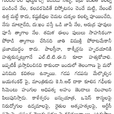
పండించే నేల, కలవరపెడితే విస్ఫోటనం చెందే మట్టి, నేలంటే
ఉత్త మట్టే కాదు, కష్టజీవుల చెమట చుక్కల కలల్ని పూయించేది,
నేను మాట్లాడేది, దు:ఖం వస్తే ఒడి జాపే నేల, ఆరుద్ర పూవులు
పూసే త్యాగాల నేల. తమిళ ఈలం పులులు సాహసికంగా
పోరాడి త్యాగాలు చేసినది జాతి విముక్తి పోరాటమేకానీ
ప్రజాయుద్ధం కాదు. పాలస్తీనా, కాశ్మీర్లను హృదయానికి
హత్తుకున్నట్లుగానే ఎల్.టి.టి.ఈ.ని కూడా హత్తుకోవాలి.
ఇప్పటికీ ప్రస్తావించినవి కాకుండా ఇందులో తెలంగాణ పై మరో
ఎనిమిది కవితలు ఉన్నాయి. గడప గడపను మేల్కొల్పిన
జయశంకర్ పై, మాంత్రికుడు కె.సి.ఆర్ దాకా కూలిన గఢీలకు
సిమెంటు హంగుల ఆధిపత్య అహం జెండాలు దించాలని
పిలుపునిస్తాడు. కాళేశ్వరం బస్సుయాత్ర, ఒపెస్ కాస్టులపై
నిరుద్యోగుల ఉద్యమాలపై, రైతుల ఆత్మహత్యలపై, ఆర్టీసీ
సమ్మెపై, ప్రపంచ తెలుగు సభల పై కవితలున్నాయి. “ఉగ్గుపాల