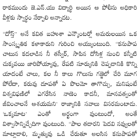
రాకముందు జె.ఎన్.యు విద్యార్థి అయిన ఆ పోలీసు అధికారి
వీళ్లకు స్వార్థం నేర్పాలి అన్నాడట.
“దోస్త్” అనే కవిత బహుశా ఎన్కౌంటర్లో అమరులయిన ఒక
సాంస్కృతిక కళాకారుని గురించి అయ్యుంటుంది. “కనుపాప
చాటున కదలాడిన నీ తస్వీర్, సాపిన దోసిళ్ల నుంచి కన్నీటి
చుక్కవయి జారిపోయ్యావు, రేపటి సూర్యునికి చెప్పడానికి కొన్ని
యాదంటే చాలు, కల నీ కాలు గొలుసు గజ్జెలో చేరి మూగ
పోలేదా, కరువు దూపతో ఏ పొలమో తాగొచ్చు, మనిషంటే
విశ్వవిఫణిలో ఎగరేసిన నాణెం కాదనీ, మానవత్వంతో
జీవించాలనే ఆశయమని’ రాజ్యానికి సవాలు విసరమంటాడు.
‘ఒక్కమాట’ ఎంతో అర్ఖంగా వుంటుందో, అంతే
విశ్వాసాన్నిచ్చేదిగా వుంటుంది. “పాల తడారని పెదవి నవ్వులతో
మాట్లాడాలి, మృత్యువు ఒడి చేరుతూ అలసిన కనుపాపతో