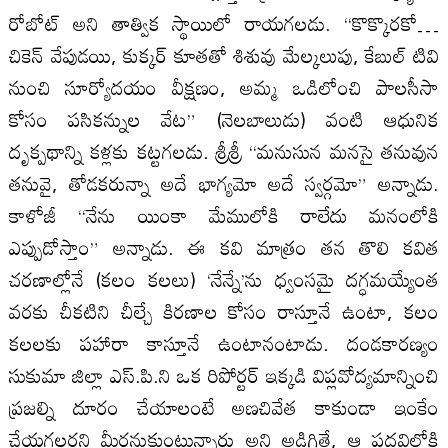
రోబోట్ అని తాత్విక స్థాయిలో రాయగలడు. “కొక్కొరకో…
చికెన్ వేపుడయి, కుక్కర్ కూతతో శిశువు మేల్కలుపు, కేబుల్ టివి
నుంచి సూర్యోదయం వీక్షణం, అమ్మ ఒడిలోంచి పాలసీసా
కోసం పసికన్నుల వేట” (నెలబాలుడు) వంటి ఆధునిక
దృక్పథాన్ని కళ్లకు కట్టగలడు. శ్రీశ్రీ “మనుసున మనసై తనువున
తనువై, తోడకరున్నా అదే భాగ్యమో అదే స్వర్గమో” అన్నాడు.
కాళోజీ “నేను యింకా మేములోకి రాలేదు మనంలోకి
ఎప్పుడోస్తాం” అన్నాడు. ఈ కవి మాత్రం తన తొలి కవిత
చరణాల్లోనే (కలం కలలు) ‘నేన్నే’ను ధ్వంసమై దగ్ధమయ్యేంత
వరకు చీకటిని చీల్చే కిరణాల కోసం రాస్తూనే ఉంటా, కలం
కలలకు పహారా కాస్తూనే ఉంటానంటాడు. దండకారణ్యం
సుకుమా జిల్లా ఎస్.పి.ని ఒక రిపోర్టర్ ఇక్కడి విప్లవోద్యమాన్నించి
ప్రజల్ని దూరం చేయాలంటే అణచివేత కాకుండా ఇంకేం
చేయగలరని మీరనుకుంటున్నారు అని అడిగితే, ఆ పదవిలోకి