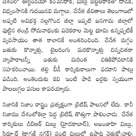
దేశంలో ఈస్టిండియా కంపెనీరాక, మిల్లు బట్టలరాకతో దాడికి,
విధ్వంసానికి గురయినవి మగ్గాలు. చేనేత జీవితాలు తెలంగాణలో
అప్పటి అవిభక్త నల్లగొండ జిల్లా ఇప్పటి జనగామ జిల్లాలో
పుట్టిన తండ్రి సోమనాథంకు పదెకరాల మెట్ట భూమి ఉన్నప్పటికీ
వ్యవసాయం తాత కాలానికే అంతరించింది. చేనేత మగ్గం
బతుకు కొన్నాళ్లు, టైలరింగు మరికొన్నాళ్లు చిన్నచితకా
వ్యాపారాలన్నీ బతుకు మరింత చితికిపోవడానికి
సహకరించాయి. తల్లి బీడీ కార్మికురాలుగా పడరాని పాట్లు
పడింది. అంతెందుకు కవి ‘ఇంటి పాడి బర్లకు స్వయంగా
పాలబుగ్గల పసుల కాపరయ్యాడు.
నిజానికి నిజాం రాష్ట్రం ప్రత్యక్షంగా బ్రిటిష్ పాలనలో లేదు. కానీ
నిజాము దేశంలోకెల్లా పెద్ద బ్రిటిష్ తొత్తుగా పాలించాడు. చేనేత
కార్మికులు డిబిఆర్ మిల్లు (హైదరాబాద్), అజంజాహి మిల్లు,
సిర్పూర్ (కాగజ్ నగర్) వంటి మిల్లుల్లో ఉపాధి వెతుక్కోవాల్సి