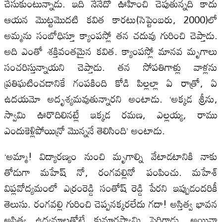
చేసుకుంటున్నాడు. ఇది నేనేదో ఊహించి చెపుతున్నది కాదు
ఆయన మొట్టమొదటి కవిత కారటు(సెప్టెంబరు, 2000)లో
అమ్మను సంబోధిస్తూ క్యాంపస్లో తన చదువు గురించి చెప్తాడు.
అది ఎంతో శక్తివంతమైన కవిత. క్యాంపస్లో మానవ మృగాలు
సంచరిస్తున్నాయని చెప్తాడు. తన సోపతిగాళ్లు వాళ్లను
ప్రతిఘటించడానికే గంపకింది కోడి పిల్లల్లా ఏ రాత్రో, ఏ
ఉదయమో అదృశ్యమవుతున్నారని అంటాడు. ‘అక్కడ శ్రీను,
స్వామి ఊరొదిలినట్లే ఇక్కడ రమణ, ఎల్లయ్య, రాము
ఎందుకెళ్లిపోయిన్రో మొన్ననే తెలిసింది’ అంటాడు.
‘అమ్మా! విద్యారణ్యం నుంచి మృగాల్ని వేటాడటానికి నాకు
తోడుగా మహేష్ నో, రంగవల్లినో పంపించు. మహేశ్
విప్లవోద్యమంలో ఎర్రంరెడ్డి సంతోష్ రెడ్డి పేరని ఇప్పుడందరికీ
తెలుసు. రంగవల్లి గురించి చెప్పనక్కరలేదు గదా! అస్తిత్వ భావన
అస్తిత్వ ఉద్యమాలతోటే కుమారస్వామి పెరిగాడు. అయినా