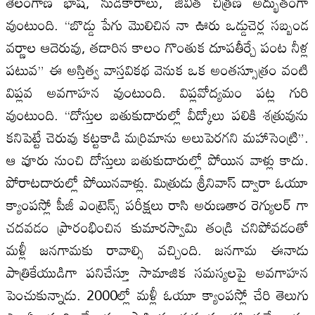
తెలంగాణ భాష, నుడికారాలు, జీవిత చిత్రణ అద్భుతంగా
వుంటుంది. “బొడ్డు పేగు మొలిచిన నా ఊరు ఒడ్డుచెర్ల సబ్బండ
వర్ణాల ఆదెరువు, తడారిన కాలం గొంతుక దూపతీర్చే పంట నీళ్ల
పటువ” ఈ అస్తిత్వ వాస్తవికథ వెనుక ఒక అంతస్సూత్రం వంటి
విప్లవ అవగాహన వుంటుంది. విప్లవోద్యమం పట్ల గురి
వుంటుంది. “దోస్తుల బతుకుదారుల్లో వీడ్కోలు పలికి శత్రువును
కనిపెట్టే చెరువు కట్టకాడి మర్రిమాను అలుపెరగని మహాసెంట్రి”.
ఆ వూరు నుంచి దోస్తులు బతుకుదారుల్లో పోయిన వాళ్లు కాదు.
పోరాటదారుల్లో పోయినవాళ్లు. మిత్రుడు శ్రీనివాస్ ద్వారా ఓయూ
క్యాంపస్లో పీజీ ఎంట్రెన్స్ పరీక్షలు రాసి అరుణతార రెగ్యులర్ గా
చదవడం ప్రారంభించిన కుమారస్వామి తండ్రి చనిపోవడంతో
మళ్లీ జనగామకు రావాల్సి వచ్చింది. జనగామ ఈనాడు
పాత్రికేయుడిగా పనిచేస్తూ సామాజిక సమస్యలపై అవగాహన
పెంచుకున్నాడు. 2000ల్లో మళ్లీ ఓయూ క్యాంపస్లో చేరి తెలుగు