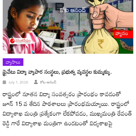
వ్యాసాలు
ప్రైవేటు విద్యా వ్యాపార సంస్థలు, ప్రభుత్వ వ్యవస్థల కుమ్మక్కు.
July 1, 2026
కోట ఆనంద్
రాష్ట్రంలో నూతన విద్యా సంవత్సరం ప్రారంభం కావడంతో
జూన్ 15 వ తేదిన పాఠశాలలు ప్రారంభమయ్యాయి. రాష్ట్రంలో
విద్యాశాఖ మంత్రి ప్రత్యేకంగా లేకపోవడం, ముఖ్యమంత్రి రేవంత్
రెడ్డి గారే విద్యాశాఖ మంత్రిగా ఉండటంతో విద్యశాఖపై