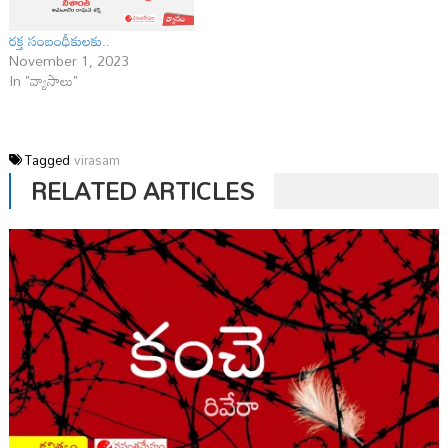
రక్త సంబంధీకులకు..
November 1, 2023
In "వ్యాసాలు"
Tagged
virasam
RELATED ARTICLES