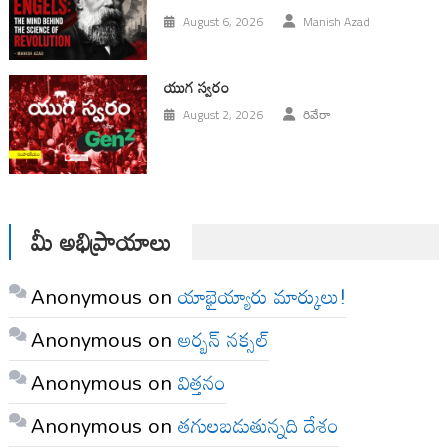
August 6, 2026
Manish Azad
యుగ స్వ‌రం
August 2, 2026
రివేరా
మీ అభిప్రాయాలు
Anonymous
on
యాభైయ్యారు మార్కులు!
Anonymous
on
అర్బన్ నక్సల్
Anonymous
on
విత్తనం
Anonymous
on
తగులబడుతున్నది దేశం