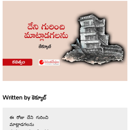
Written by
కెక్యూబ్
ఈ రోజు దేని గురించి 

మాట్లాడగలను 
