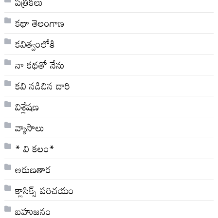
పత్రికలు
కథా తెలంగాణ
కవిత్వంలోకి
నా క‌థ‌తో నేను
కవి నడిచిన దారి
విశ్లేషణ
వ్యాసాలు
* వి క‌లం*
అరుణతార
క్లాసిక్స్ ప‌రిచ‌యం
బహుజనం