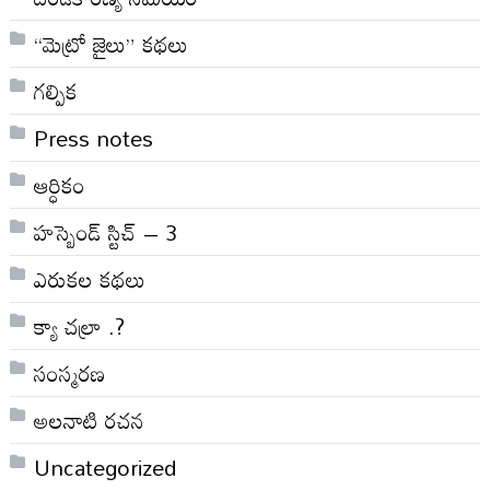
“మెట్రో జైలు” కథలు
గల్పిక
Press notes
ఆర్ధికం
హస్బెండ్ స్టిచ్ – 3
ఎరుకల కథలు
క్యా చల్రా .?
సంస్మరణ
అలనాటి రచన
Uncategorized