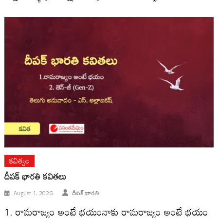
కవిత్వం
దీపక్ భారతి కవితలు
August 1, 2026
దీపక్ భారతి
1. రామరాజ్యం అంటే భయంనాకు రామరాజ్యం అంటే భయం