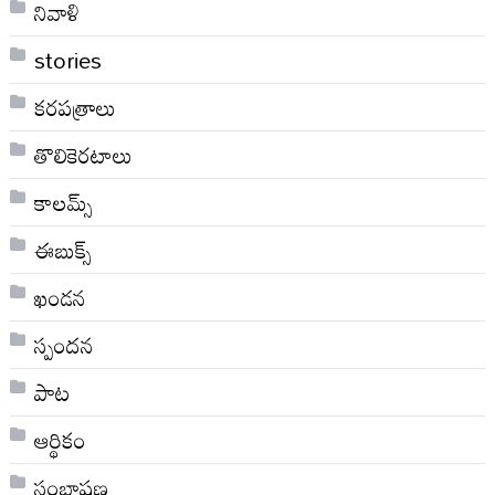
నివాళి
stories
కరపత్రాలు
తొలికెరటాలు
కాలమ్స్
ఈబుక్స్
ఖండన
స్పందన
పాట
ఆర్థికం
సంభాషణ