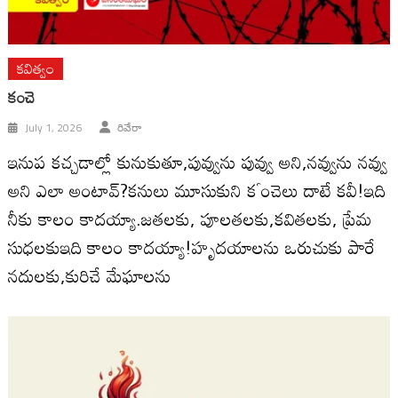
కవిత్వం
కంచె
July 1, 2026
రివేరా
ఇనుప కచ్చడాల్లో కునుకుతూ,పువ్వును పువ్వు అని,నవ్వును నవ్వు
అని ఎలా అంటావ్?కనులు మూసుకుని కౕంచెలు దాటే కవీ!ఇది
నీకు కాలం కాదయ్యా.జతలకు, పూలతలకు,కవితలకు, ప్రేమ
సుధలకుఇది కాలం కాదయ్యా!హృదయాలను ఒరుచుకు పారే
నదులకు,కురిచే మేఘాలను