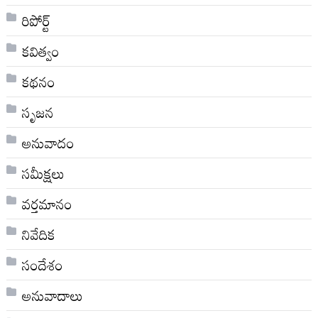
రిపోర్ట్
కవిత్వం
కథనం
సృజన
అనువాదం
సమీక్షలు
వర్తమానం
నివేదిక
సందేశం
అనువాదాలు