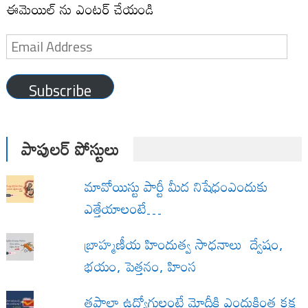
ఈమెయిల్ ను ఎంటర్ చేయండి
Email
Address
Subscribe
పాపులర్ పోస్టులు
మావోయిస్టు పార్టీ మీద నిషేధంఎందుకు
ఎత్తేయాలంటే…
బ్రాహ్మణీయ హిందుత్వ సాధనాలు ద్వేషం,
భయం, పెత్తనం, హింస
త‌పాలా ఉద్యోగులంటే మోదీకి ఎందుకింత కక్ష