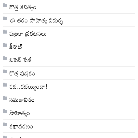
కొత్త కవిత్వం
ఈ తరం సాహిత్య విమర్శ
పత్రికా ప్రకటనలు
కీనోట్
ఓపెన్ పేజీ
కొత్త పుస్తకం
కథ..కథయ్యిందా!
సమకాలీనం
సాహిత్యం
కథావరణం