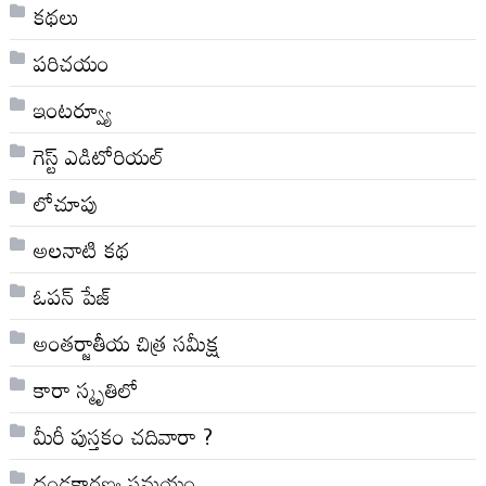
కథలు
పరిచయం
ఇంటర్వ్యూ
గెస్ట్ ఎడిటోరియల్
లోచూపు
అల‌నాటి క‌థ‌
ఓపన్ పేజ్
అంతర్జాతీయ చిత్ర సమీక్ష
కారా స్మృతిలో
మీరీ పుస్తకం చదివారా ?
దండకారణ్య సమయం