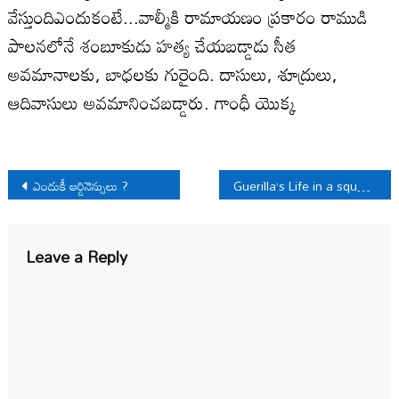
వేస్తుందిఎందుకంటే...వాల్మీకి రామాయణం ప్రకారం రాముడి
పాలనలోనే శంబూకుడు హత్య చేయబడ్డాడు సీత
అవమానాలకు, బాధలకు గురైంది. దాసులు, శూద్రులు,
ఆదివాసులు అవమానించబడ్డారు. గాంధీ యొక్క
Post
ఎందుకీ ఆర్డినెన్సులు ?
Guerilla’s Life in a squad
navigation
Leave a Reply