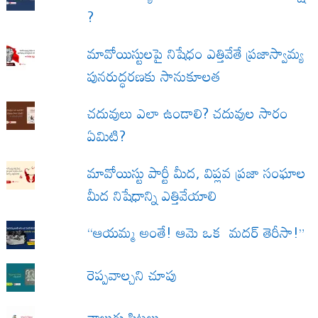
?
మావోయిస్టులపై నిషేధం ఎత్తివేతే ప్రజాస్వామ్య
పునరుద్ధరణకు సానుకూలత
చదువులు ఎలా ఉండాలి? చదువుల సారం
ఏమిటి?
మావోయిస్టు పార్టీ మీద, విప్లవ ప్రజా సంఘాల
మీద నిషేధాన్ని ఎత్తివేయాలి
“ఆయమ్మ అంతే! ఆమె ఒక మదర్ తెరీసా!”
రెప్పవాల్చని చూపు
నాలుగు పిట్టలు