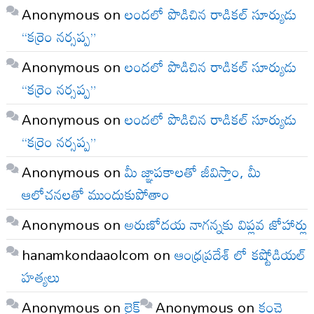
Anonymous
on
లందలో పొడిచిన రాడికల్ సూర్యుడు
“కర్రెం నర్సప్ప”
Anonymous
on
లందలో పొడిచిన రాడికల్ సూర్యుడు
“కర్రెం నర్సప్ప”
Anonymous
on
లందలో పొడిచిన రాడికల్ సూర్యుడు
“కర్రెం నర్సప్ప”
Anonymous
on
మీ జ్ఞాపకాలతో జీవిస్తాం, మీ
ఆలోచనలతో ముందుకుపోతాం
Anonymous
on
అరుణోదయ నాగన్నకు విప్లవ జోహార్లు
hanamkondaaolcom
on
ఆంధ్రప్రదేశ్ లో కష్టోడియల్
హత్యలు
Anonymous
on
లైక్
Anonymous
on
కంచె