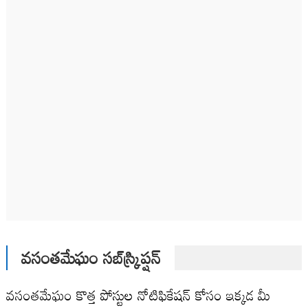
వసంతమేఘం సబ్‌స్క్రిప్షన్
వసంతమేఘం కొత్త పోస్టుల నోటిఫికేషన్ కోసం ఇక్కడ మీ