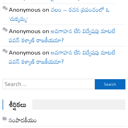
Anonymous
on
చలం – రచన ప్రపంచంలో ఓ
‘చుక్కమ్మ’
Anonymous
on
అవగాహన లేని విద్వేషపు మాటలే
పవన్ కళ్యాణ్ రాజకీయమా?
Anonymous
on
అవగాహన లేని విద్వేషపు మాటలే
పవన్ కళ్యాణ్ రాజకీయమా?
Search
for:
శీర్షికలు
సంపాదకీయం