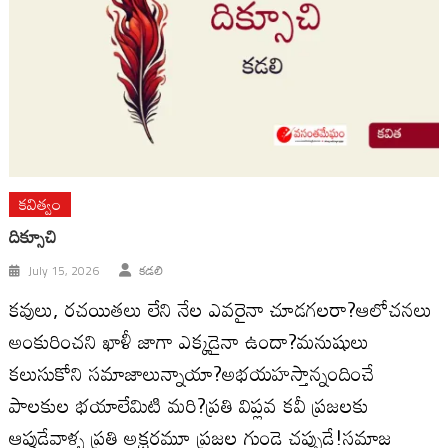
కవిత్వం
దిక్సూచి
July 15, 2026
కడలి
కవులు, రచయితలు లేని నేల ఎవరైనా చూడగలరా?ఆలోచనలు
అంకురించని ఖాళీ జాగా ఎక్కడైనా ఉందా?మనుషులు
కలుసుకోని సమాజాలున్నాయా?అభయహస్తాన్నందించే
పాలకుల భయాలేమిటి మరి?ప్రతి విప్లవ కవీ ప్రజలకు
ఆప్తుడేవాళ్ళ ప్రతి అక్షరమూ ప్రజల గుండె చప్పుడే!సమాజ