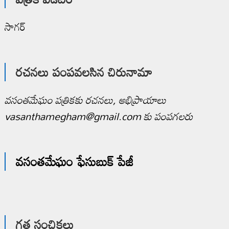
సాగర్
రచనలు పంపవలసిన చిరునామా
వసంతమేఘం పత్రికకు రచనలు, అభిప్రాయాలు
vasanthamegham@gmail.com కు పంపగలరు
వసంతమేఘం ఫేసుబుక్ పేజీ
గత సంచికలు