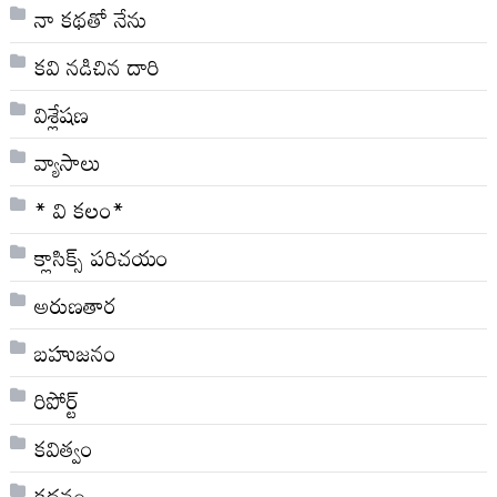
నా క‌థ‌తో నేను
కవి నడిచిన దారి
విశ్లేషణ
వ్యాసాలు
* వి క‌లం*
క్లాసిక్స్ ప‌రిచ‌యం
అరుణతార
బహుజనం
రిపోర్ట్
కవిత్వం
కథనం