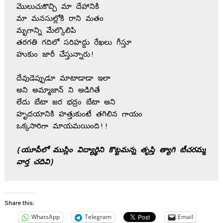
మొలుచుకొచ్చి మా దేహానికి 

మా మనసుల్లోకి రాని మతం 

మృగాన్ని మేల్కొలిపి 

తరగతి గదిలో సరిహద్దు రేఖలు గీస్తూ

హుకుం జారీ చేస్తున్నారు!

దేవుడెప్పుడూ మాటాడాడా ఇలా

అని అమ్మాజాన్ ని అడిగితే 

లేదు బేటా జర భద్రం బేటా అని 

హృదయానికి‌ హత్తుకుంటే తగిలిన గాయం

ఒక్కసారిగా మాయమయింది!!

(యూపీలో ముస్లిం విద్యార్థిని కొట్టమన్న తృప్తి త్యాగి టీచరమ్మ‌ 
Share this:
WhatsApp
Telegram
Email