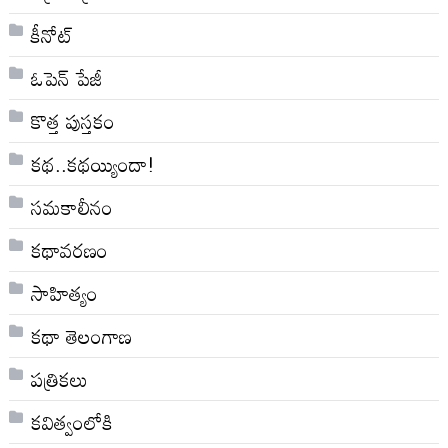
కీనోట్
ఓపెన్ పేజీ
కొత్త పుస్తకం
కథ..కథయ్యిందా!
సమకాలీనం
కథావరణం
సాహిత్యం
కథా తెలంగాణ
పత్రికలు
కవిత్వంలోకి