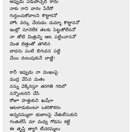
అప్పుడు ఏడుపొచ్చేది కాదు

నాకు రాని వారం పేరేదో 

గుర్తుంచుకోవాలని కొట్టారనో

హోం వర్కు చేయడం డుమ్మా కొట్టాననో

ఇంట్లో నూనెలేక తలకు పెట్టుకోలేదనో

నా తోటి మిత్రున్ని ఆట పట్టించాననో 

చింత బెత్తంతో తగిలిన 

బాధను పంటి బిగువన పట్టి

చేయి దులుపుకునే వాణ్ణి! 

కానీ ఇప్పుడు నా ముఖంపై 

ముద్ర వేసిన మతం 

నన్ను వెక్కిరిస్తూ తరగతి గదిలో

నన్నొంటరిని‌ చేసి 

రోజూ హత్తుకుని ఖుషీగా 

ఆటలాడుకుంటూ ఒకరికొకరం

అన్నదమ్ములా భుజాలపై చేతులేసుకుని

గంతులేసే మా మధ్య గోడను కట్టే 

ఈ తృప్తి త్యాగి టీచరమ్మలు 
