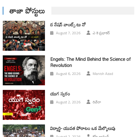
తాజా పోస్టులు
ద నేషన్ వాంట్స్ టు నో
August 7, 2026
ఎ కె ప్రభాకర్
Engels: The Mind Behind the Science of
Revolution
August 6, 2026
Manish Azad
యుగ స్వ‌రం
August 2, 2026
రివేరా
విద్యార్థి- యువత పోరాటం ఒక మేల్కొలుపు
August 2, 2026
కోట ఆనంద్