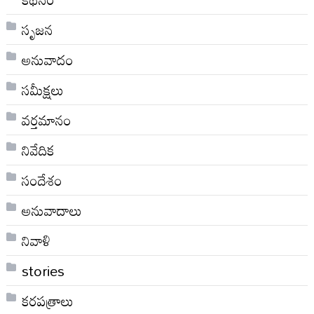
సృజన
అనువాదం
సమీక్షలు
వర్తమానం
నివేదిక
సందేశం
అనువాదాలు
నివాళి
stories
కరపత్రాలు