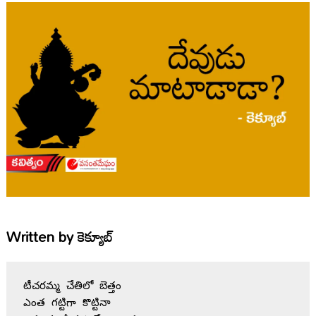
Written by
కెక్యూబ్
టీచరమ్మ చేతిలో బెత్తం 

ఎంత గట్టిగా కొట్టినా 
