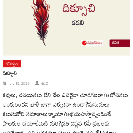
కవిత్వం
దిక్సూచి
July 15, 2026
కడలి
కవులు, రచయితలు లేని నేల ఎవరైనా చూడగలరా?ఆలోచనలు
అంకురించని ఖాళీ జాగా ఎక్కడైనా ఉందా?మనుషులు
కలుసుకోని సమాజాలున్నాయా?అభయహస్తాన్నందించే
పాలకుల భయాలేమిటి మరి?ప్రతి విప్లవ కవీ ప్రజలకు
ఆప్తుడేవాళ్ళ ప్రతి అక్షరమూ ప్రజల గుండె చప్పుడే!సమాజ