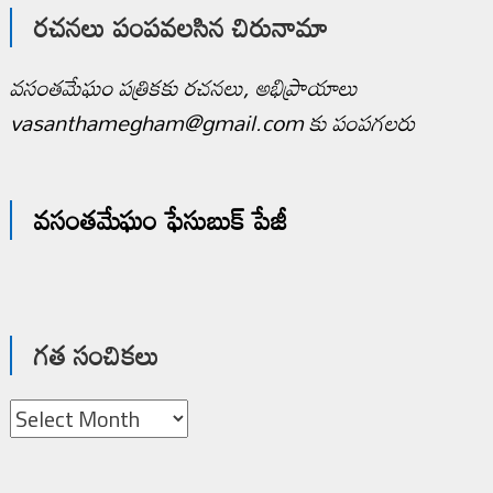
రచనలు పంపవలసిన చిరునామా
వసంతమేఘం పత్రికకు రచనలు, అభిప్రాయాలు
vasanthamegham@gmail.com కు పంపగలరు
వసంతమేఘం ఫేసుబుక్ పేజీ
గత సంచికలు
గత
సంచికలు