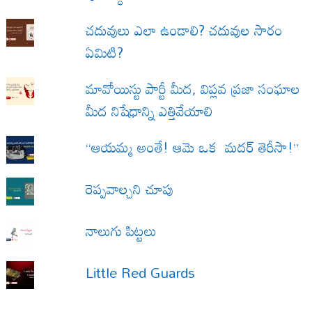
చదువులు ఎలా ఉండాలి? చదువుల సారం
ఏమిటి?
మావోయిస్టు పార్టీ మీద, విప్లవ ప్రజా సంఘాల
మీద నిషేధాన్ని ఎత్తివేయాలి
“ఆయమ్మ అంతే! ఆమె ఒక మదర్ తెరీసా!”
రెప్పవాల్చని చూపు
నాలుగు పిట్టలు
Little Red Guards