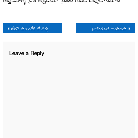
Post
జీతన్‌ మరాండీకి జోహార్లు
శ్రామిక జన గాయకుడు
navigation
Leave a Reply