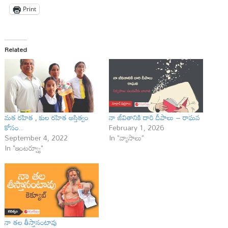
Print
Related
మత రహిత , కుల రహిత అస్తిత్వం
నా జీవితానికి దారి దీపాలు – రాఘ‌వ‌
కోసం..
February 1, 2026
September 4, 2022
In "వ్యాసాలు"
In "ఇంటర్వ్యూ"
నా తల తీస్తానంటావు