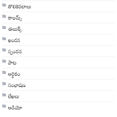
తొలికెరటాలు
కాలమ్స్
ఈబుక్స్
ఖండన
స్పందన
పాట
ఆర్థికం
సంభాషణ
లేఖలు
ఆడియో