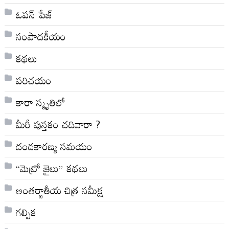
ఓపన్ పేజ్
సంపాదకీయం
కథలు
పరిచయం
కారా స్మృతిలో
మీరీ పుస్తకం చదివారా ?
దండకారణ్య సమయం
“మెట్రో జైలు” కథలు
అంతర్జాతీయ చిత్ర సమీక్ష
గల్పిక