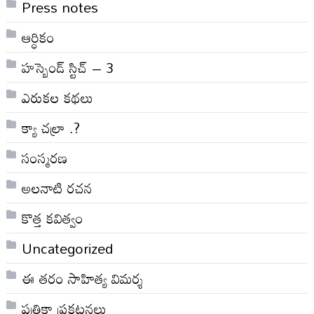
Press notes
ఆర్ధికం
హస్బెండ్ స్టిచ్ – 3
ఎరుకల కథలు
క్యా చల్రా .?
సంస్మరణ
అలనాటి రచన
కొత్త కవిత్వం
Uncategorized
ఈ తరం సాహిత్య విమర్శ
పత్రికా ప్రకటనలు