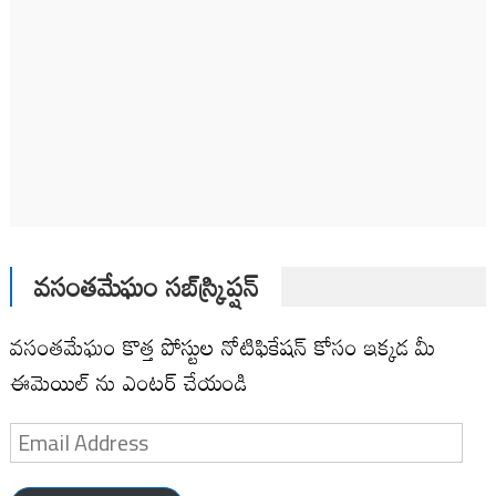
వసంతమేఘం సబ్‌స్క్రిప్షన్
వసంతమేఘం కొత్త పోస్టుల నోటిఫికేషన్ కోసం ఇక్కడ మీ
ఈమెయిల్ ను ఎంటర్ చేయండి
Email
Address