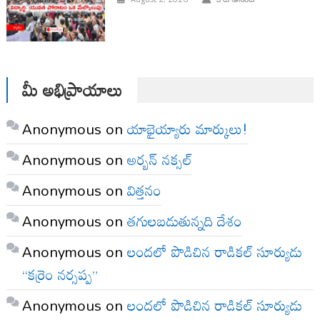
మీ అభిప్రాయాలు
Anonymous
on
యాభైయ్యారు మార్కులు!
Anonymous
on
అర్బన్ నక్సల్
Anonymous
on
విత్తనం
Anonymous
on
తగులబడుతున్నది దేశం
Anonymous
on
లందలో పొడిచిన రాడికల్ సూర్యుడు
“కర్రెం నర్సప్ప”
Anonymous
on
లందలో పొడిచిన రాడికల్ సూర్యుడు