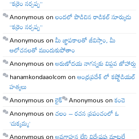
“కర్రెం నర్సప్ప”
Anonymous
on
లందలో పొడిచిన రాడికల్ సూర్యుడు
“కర్రెం నర్సప్ప”
Anonymous
on
మీ జ్ఞాపకాలతో జీవిస్తాం, మీ
ఆలోచనలతో ముందుకుపోతాం
Anonymous
on
అరుణోదయ నాగన్నకు విప్లవ జోహార్లు
hanamkondaaolcom
on
ఆంధ్రప్రదేశ్ లో కష్టోడియల్
హత్యలు
Anonymous
on
లైక్
Anonymous
on
కంచె
Anonymous
on
చలం – రచన ప్రపంచంలో ఓ
‘చుక్కమ్మ’
Anonymous
on
అవగాహన లేని విద్వేషపు మాటలే