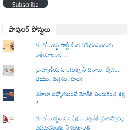
Subscribe
పాపులర్ పోస్టులు
మావోయిస్టు పార్టీ మీద నిషేధంఎందుకు
ఎత్తేయాలంటే…
బ్రాహ్మణీయ హిందుత్వ సాధనాలు ద్వేషం,
భయం, పెత్తనం, హింస
త‌పాలా ఉద్యోగులంటే మోదీకి ఎందుకింత కక్ష
?
మావోయిస్టులపై నిషేధం ఎత్తివేతే ప్రజాస్వామ్య
పునరుద్ధరణకు సానుకూలత