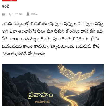
కంచె
July 1, 2026
రివేరా
ఇనుప కచ్చడాల్లో కునుకుతూ,పువ్వును పువ్వు అని,నవ్వును నవ్వు
అని ఎలా అంటావ్?కనులు మూసుకుని కౕంచెలు దాటే కవీ!ఇది
నీకు కాలం కాదయ్యా.జతలకు, పూలతలకు,కవితలకు, ప్రేమ
సుధలకుఇది కాలం కాదయ్యా!హృదయాలను ఒరుచుకు పారే
నదులకు,కురిచే మేఘాలను