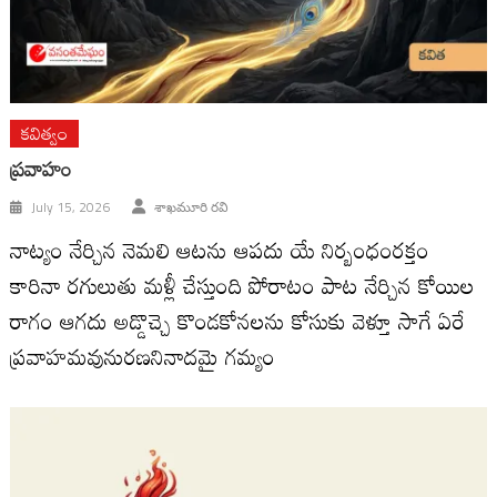
కవిత్వం
ప్రవాహం
July 15, 2026
శాఖమూరి రవి
నాట్యం నేర్చిన నెమలి ఆటను ఆపదు యే నిర్బంధంరక్తం
కారినా రగులుతు మళ్లీ చేస్తుంది పోరాటం పాట నేర్చిన కోయిల
రాగం ఆగదు అడ్డొచ్చె కొండకోనలను కోసుకు వెళ్తూ సాగే ఏరే
ప్రవాహమవునురణనినాదమై గమ్యం