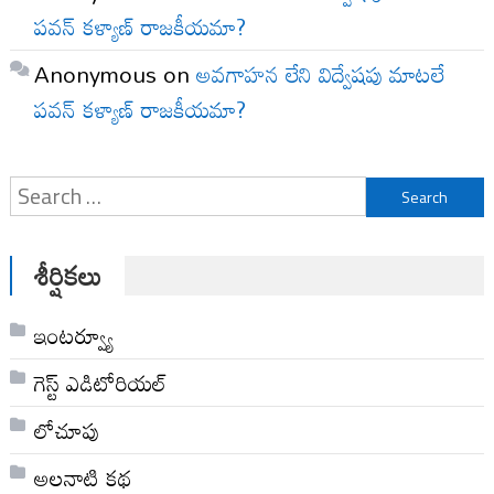
పవన్ కళ్యాణ్ రాజకీయమా?
Anonymous
on
అవగాహన లేని విద్వేషపు మాటలే
పవన్ కళ్యాణ్ రాజకీయమా?
Search
for:
శీర్షికలు
ఇంటర్వ్యూ
గెస్ట్ ఎడిటోరియల్
లోచూపు
అల‌నాటి క‌థ‌