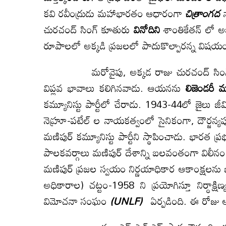
కవి రవీంద్రుడు మహాభారతం ఆధారంగా
చిత్రాంగద
న
చురచంద్ సింగ్ కూతురు
వినోదిని
శాంతికేతన్ లో అభ
రూపాలలో అక్కడి ప్రజలలో పాదుకొల్పారన్న విషయ
మరోవైపు, అక్కడ రాజు చురచంద్ సింగ్ సోద
విప్లవ భావాలు కలిగినవాడు. ఆయనను
లిజెండరీ మ
కమ్యూనిస్టు పార్టీలో చేరాడు. 1943-44లో జైలు 
నెహ్రూ-పటేల్ ల నాయకత్వంలో సైనికంగా, దౌర్జ
మణిపుర్ కమ్యూనిస్టు పార్టీని స్థాపించాడు. భారత
పాలకవర్గాలు మణిపుర్ దేశాన్ని బలవంతంగా విలీన
మణిపుర్ ప్రజల స్వయం నిర్ణయాధికార ఆకాంక్షలను
అధికారాల) చట్టం-1958 ని ప్రయోగిస్తూ నిర్ధాక
విమోచనా సంఘం
(
UNLF)
ఏర్పడింది. ఈ రోజు అ