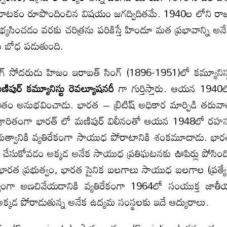
ాటకం రూపొందించిన విషయం జగద్విదితమే. 1940ల లోని రా
్యసించడం వరకు చరిత్రను పరికిస్తే హిందూ మత ప్రభావాన్ని అన
ం బోధ పడుతుంది.
రుడు హిజం ఇరాబత్ సింగ్ (1896-1951)లో కమ్యూనిస్
ణిపుర్ కమ్యూనిస్టు రెవల్యూషనరీ
గా గుర్తిస్తారు. ఆయన 1940
జీవితం అనుభవించాడు. భారత – బ్రిటిష్ అధికార మార్పిడి తరువ
న్యపూరితంగా భారత్ లో మణిపుర్ విలీనంతో ఆయన 1948లో రహస
 ప్రభుత్వానికి వ్యతిరేకంగా సాయుధ పోరాటానికి శంకమూదాడు. భా
ం చేసుకోవడం అక్కడ అనేక సాయుధ ప్రతిఘటనకు ఊపిర్లు పోసింద
 భారత ప్రభుత్వం, భారత సైనిక బలగాలు సాయుధ బలగాల (ప్రత్య
్షిణ్యంగా అణచివేయడానికి వ్యతిరేకంగా 1964లో సంయుక్త జాత
క్కడ పోరాడుతున్న అనేక ఉద్యమ సంస్థలకు ఇదే ఆద్యురాలు.