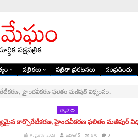
్యం
పత్రికలు
పత్రికా ప్రకటనలు
సంప్రదించు
కార్పొరేటీకరణ, హైందవీకరణ ఫలితం మణిపుర్ విధ్వంసం.
వ్యాసాలు
క్షిణ్యమైన కార్పొరేటీకరణ, హైందవీకరణ ఫలితం మణిపుర్ వి
976
0
August 9, 2023
జహాంగీర్