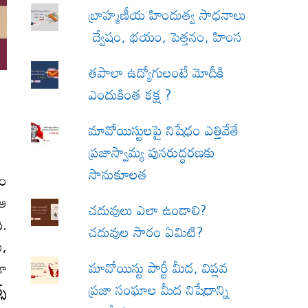
బ్రాహ్మణీయ హిందుత్వ సాధనాలు
ద్వేషం, భయం, పెత్తనం, హింస
త‌పాలా ఉద్యోగులంటే మోదీకి
ఎందుకింత కక్ష ?
మావోయిస్టులపై నిషేధం ఎత్తివేతే
ప్రజాస్వామ్య పునరుద్ధరణకు
సానుకూలత
రం
 ఆ
చదువులు ఎలా ఉండాలి?
ి.
చదువుల సారం ఏమిటి?
ు,
మావోయిస్టు పార్టీ మీద, విప్లవ
గా
ప్రజా సంఘాల మీద నిషేధాన్ని
స్