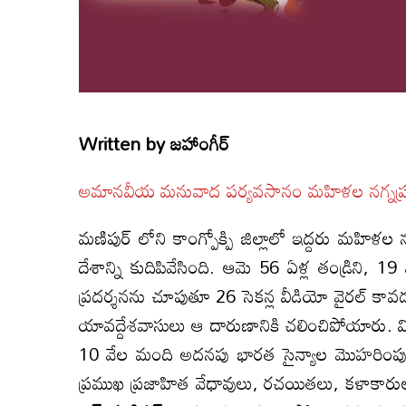
Written by
జహాంగీర్
అమానవీయ మనువాద పర్యవసానం మహిళల నగ్నప్ర
మణిపుర్ లోని కాంగ్పోక్పి జిల్లాలో ఇద్దరు మహి
దేశాన్ని కుదిపివేసింది. ఆమె 56 ఏళ్ల తండ్రిని, 19
ప్రదర్శనను చూపుతూ 26 సెకన్ల వీడియో వైరల్ కా
యావద్దేశవాసులు ఆ దారుణానికి చలించిపోయారు. విదే
10 వేల మంది అదనపు భారత సైన్యాల మొహరింపు 
ప్రముఖ ప్రజాహిత వేధావులు, రచయితలు, కళాకారులు