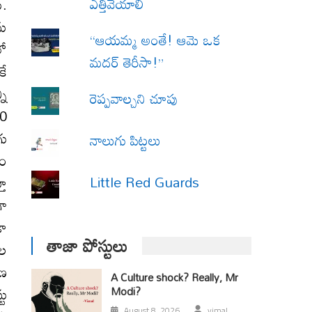
ఎత్తివేయాలి
ు.
ను
“ఆయమ్మ అంతే! ఆమె ఒక
లో
మదర్ తెరీసా!”
కే
ని
రెప్పవాల్చని చూపు
00
గు
నాలుగు పిట్టలు
తం
Little Red Guards
తూ
గా
డా
తాజా పోస్టులు
ుల
ుణ
A Culture shock? Really, Mr
టు
Modi?
August 8, 2026
vimal