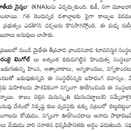
జాతీయ సైన్యం
’’ (KNA)లను ఏర్పర్చుకుంది. కుకీ, నగా మూలవా
ుంటాయి. గత రెండున్నర దశాబ్దాలకు పైగా కాల్పుల విర
రత ప్రభుత్వం ఎడతెగని చర్చలను కొనసాగిస్తోంది. ఈ మధ్య సుదీర
ుయివాలు అసువులు బాసారు.
నుండి మైథేఈ తీవ్రవాద ఛాందసవాద (చావనిస్టు) సంస్థ
రంబై టెంగోల్
లు అత్యంత కరుడుగట్టిన హిందుత్వ సంస్థలు
జరుగుతున్న హింస, అత్యాచారాలు, అగ్నికాండలు, నగ్నకాండల
దండలతో జరుపుతున్నది ఈ సంస్థలేనన్నది బహిరంగ రహస్యం. 
దరు మహిళలను పాశవికంగా నగ్నంగా ఊరేగించింది ఈ సంస్థల
న్నాయి. కాలం చెల్లిన మనుస్మృతి (మనుచట్టాలు)ని నమ్మేవాళ్ల
ువు దేశంలో నికృష్ట కుల వ్యవస్థకు ఉక్కు చట్రంలో కట్టుదిట్టం
అంగాలను కోయడం, నగ్నంగా ఊరేగించడాలు ఆనాడు సాధారణ
లు చేయడం వారి సనాతన ధర్మపిపాసతకు అద్దం పడుతుంది. సభ