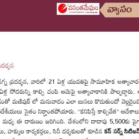
దర్శన
ళల నగ్న ప్రదర్శన, వారిలో 21 ఏళ్ల యువతిపై సామూహిక అత్యాచా
 ఏళ్ల సోదరున్ని కాల్చి చంపి ఆమెపై అత్యాచారానికి పాల్పడ్డారు.
వడంతో మణిపుర్ లో మనువాదం ఎలా బుసలు కొడుతుందో వెల్లడైంద
శీయులు సైతం నిర్ఘాంతపోయారు. ‘‘కనిపిస్తే కాల్చివేత’’ ఆదేశాల
మధ్య ఈ దారుణం జరిగింది. దేశంలోని దాదాపు 5,500కు పై
, హక్కుల కార్యకర్తలు, సినీ దర్శకులతో కూడిన
కన్ సర్న్ సిటిజన్