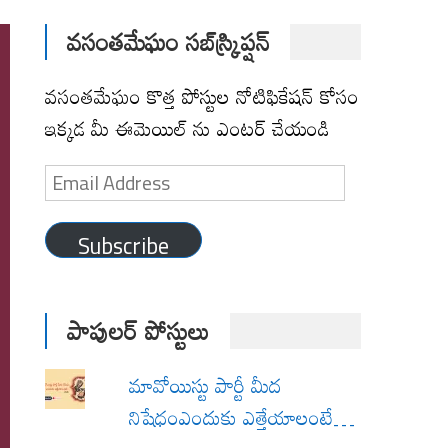
వసంతమేఘం సబ్‌స్క్రిప్షన్
వసంతమేఘం కొత్త పోస్టుల నోటిఫికేషన్ కోసం
ఇక్కడ మీ ఈమెయిల్ ను ఎంటర్ చేయండి
Email
Address
Subscribe
పాపులర్ పోస్టులు
మావోయిస్టు పార్టీ మీద
నిషేధంఎందుకు ఎత్తేయాలంటే…