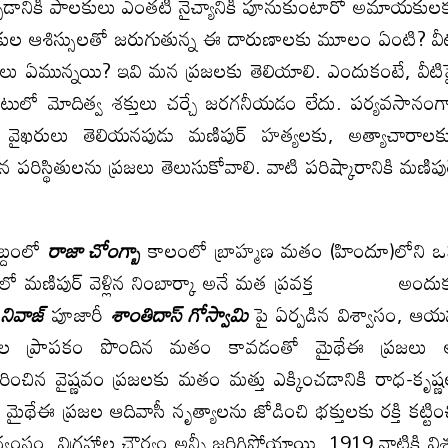
్పడానికి పాలకులు ఎంతటి నైచ్యానికి పూనుకుంటారో అమాయకుల
లకుల ఆశిస్సులతో జరుగుతున్న ఈ దారుణాలకు మూలం ఏంటి? వీ
లు ఏమున్నయి? ఇవి మన ప్రజలకు తెలియాలి. ఎందుకంటే, వీటి
్లమెంటులో మోదిత్వ శక్తులు చర్చే జరగనీయడం లేదు. పర్యవసానంగ
వైఖరులు తెలియనపుడు మణిపుర్ హత్యలకు, అత్యాచారాలక
సిన పరిస్థితులను ప్రజలు తెలుసుకోవాలి. వాటి పరిష్కారానికి మణిపు
్దంలో
రాజా చోంగ్బా
కాలంలో బ్రాహ్మణ మతం (హిందూ)లోని 
704లో మణిపుర్ వెళ్లిన నింబార్కా అనే మత ప్రవక్త అందు
 నివాజ్
పూజారీ
శాంతిదాస్ గోస్వామి
పై ఏర్పడిన విశ్వాసం, ఆ
లకుల ప్రాపకం పొందిన మతం కావడంతో మైథేఈ ప్రజలు
ించిన వైష్ణవం ప్రజలకు మతం మత్తు ఎక్కించడానికి రాధ-కృష్
మైథేఈ ప్రజల ఆదివాసీ నృత్యాలను జోడించి భక్తులకు రక్తి కట్టిం
్వంసం, విగ్రహాల చౌర్యం అన్నీ జరిగిపోయాయి. 1919 నాటికి విశ