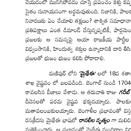
చేయడంలో మునిగిపోవడం చూస్తే ప్రపంచం కళ్లు కప
సైతం సునాయసంగా అర్థమవుతుంది. నిజానికి, పా
నివారణకు ఏం చేయాలి తక్షణం? శాశ్విత సమాధానా
ప్రతిపక్షాలు ఎంత డిమాండ్ చేస్తున్నప్పటికీ, పార
ప్రజలకు ఆ సమస్యపై ఆయా రాజకీయ పార్టీల 
విధ్వంసానికి, హిందుత్వ శక్తుల ఉన్మాదానికి దారి తీ
ప్రజలతో భుజం భుజం కలిపి పోరాడాలి.
మణిపుర్ లోని
‘మైథేఈ’
లలో 18వ శతాబ
శాఖ వైష్ణవం లో బలపడింది. బెంగాల్ నుండి 1
కావలసిన బీజాలు వేశాడు. ఆ తరువాతి రాజు
గరీబ్
దీవెనలతో పరమ వైష్ణవ భక్తుడయ్యాడు. పా
మతావలంబకులయ్యారు. బెంగాళీల ప్రభావంతో విస్తర
రసక్రీడను మైథేఈ భాషలో
రాసలీల నృత్యం
గా మలిచి 
మత్తెక్కించారు. ఆ ప్రభావంతో మైథేఈ మందిరాల విధ