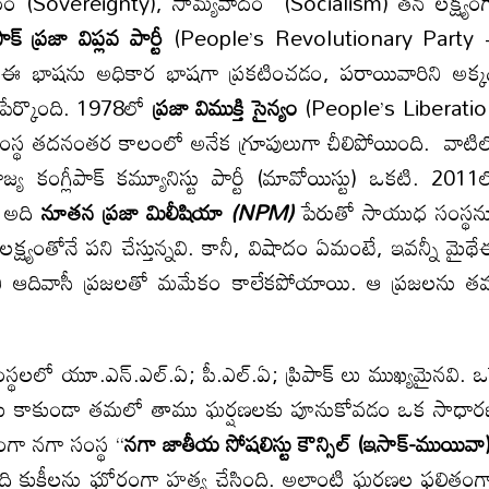
ereignty), సామ్యవాదం (Socialism) తన లక్ష్యంగ
పాక్ ప్రజా విప్లవ పార్టీ
(People’s Revolutionary Party
ైథేఈ భాషను అధికార భాషగా ప్రకటించడం, పరాయివారిని అక్క
పేర్కొంది. 1978లో
ప్రజా విముక్తి సైన్యం
(People’s Liberati
సంస్థ తదనంతర కాలంలో అనేక గ్రూపులుగా చీలిపోయింది. వాటి
్య కంగ్లీపాక్ కమ్యూనిస్టు పార్టీ (మావోయిస్టు) ఒకటి. 2011
. అది
నూతన ప్రజా మిలీషియా
(
NPM)
పేరుతో సాయుధ సంస్థ
క్ష్యంతోనే పని చేస్తున్నవి. కానీ, విషాదం ఏమంటే, ఇవన్నీ మైథ
లలోని ఆదివాసీ ప్రజలతో మమేకం కాలేకపోయాయి. ఆ ప్రజలను 
ంస్థలలో యూ.ఎన్.ఎల్.ఏ; పీ.ఎల్.ఏ; ప్రిపాక్ లు ముఖ్యమైనవి. ఒ
ోవడమే కాకుండా తమలో తాము ఘర్షణలకు పూనుకోవడం ఒక సాధా
గా నగా సంస్థ ‘‘
నగా జాతీయ సోషలిస్టు కౌన్సిల్
(ఇసాక్-ముయివా)
ి కుకీలను ఘోరంగా హత్య చేసింది. అలాంటి ఘర్షణల ఫలితంగ