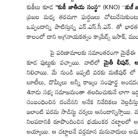
కుకీలు కూడ
‘‘కుకీ జాతీయ సంస్థ’’
(KNO) ‘‘
కుకీ 
ప్రజల మధ్య తరచుగా ఘర్షణలు చోటుచేసుకుంట
ఒప్పందాన్ని పాటిస్తున్న ఎన్.ఎస్.సీ.ఎన్. తో భా
కాలంలో దాని అగ్రనాయకత్వం కామ్రేడ్స్ ఇసాక్, మ
పై పరిణామాలకు సమాంతరంగా మైథేఈ ప్రజలలో 
కూడ పుట్టుకు వచ్చాయి. వాటిలో
మైతీ లీపున్
,
అ
నిలిచాయి. మే నుండి ఇప్పటి వరకు మణిపుర్ లో 
లూటీలు, దొమ్మీలు అన్నీ రాజ్యం సంపూర్ణ అండ
4నాడు సభ్య సమాజమంతా తలదించుకునే లాగా ఇద్
సంబంధించిన దండేనని అనేక నివేదికలు వెల్లడిస్తు
ఇలాంటి పరమ సాడిస్టు చర్యలు ఆనందాన్నిస్తాయి. మన
నిలపడానికి రూపొందించిన భయంకర చట్టాలలో 
అయ్యాయి. ఆ చట్టాలనే వర్తమాన మనువాదులు అమ