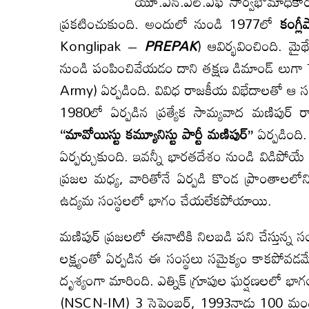
యూ.ఎన్.ఎల్.ఎఫ్ సార్వభౌమాధికారం (Sov
ప్రకటించుకుంది. అందులో నుండి 1977లో
కంగ్లీ
Konglipak –
PREPAK
) ఆవిర్భవించింది. మ
నుండి పంపించివేయడం దాని తక్షణ డిమాండ్ లుగా 
Army) ఏర్పడింది. వివిధ రాజకీయ విభేదాలతో ఆ 
1980లో ఏర్పడిన ప్రత్యేక సామ్యవాద మణిపుర్ రాజ
‘‘మావోయిస్టు కమ్యూనిస్టు పార్టీ మణిపుర్’’
ఏర్పడింది
ఏర్పర్చుకుంది. ఇవన్నీ భారతదేశం నుండి విడిపోయే ల
ప్రజల మధ్య, వారితోనే ఏర్పడి కొండ ప్రాంతా
ఉద్యమ సంస్థలలో భాగం చేయలేకపోయాయి.
మణిపుర్ ప్రజలలో ఈనాటికి నిలబడి పని చేస్తున్న స
లక్ష్యంతో ఏర్పడిన ఈ సంస్థలు సమైక్యం కాకప
దృశ్యంగా మారింది. ఎత్నిక్ గ్రూపుల ఘర్షణలలో భాగం
(NSCN-IM) 3 సెప్టెంబర్, 1993నాడు 100 మంద