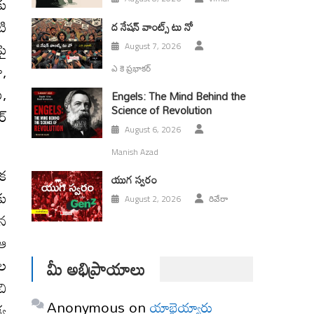
కు
టి
ద నేషన్ వాంట్స్ టు నో
పై
August 7, 2026
ా,
ఎ కె ప్రభాకర్
ు,
Engels: The Mind Behind the
Science of Revolution
ర్
August 6, 2026
Manish Azad
ఒక
యుగ స్వ‌రం
కు
August 2, 2026
రివేరా
యన
 ఆ
ణల
మీ అభిప్రాయాలు
చి
Anonymous
on
యాభైయ్యారు
్వ