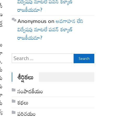
విద్వేషపు మాటలే పవన్ కళ్యాణ్
సీ
రాజకీయమా?
మణ
Anonymous
on
అవగాహన లేని
్ఘ
విద్వేషపు మాటలే పవన్ కళ్యాణ్
రాజకీయమా?
లు
గా
Search
ు,
for:
మే
శీర్షికలు
కు
కు
సంపాదకీయం
గా
కథలు
మే
్య
పరిచయం