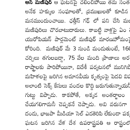
ఆన్ మణిపుర్
ఆ ఘటనపై చలించిపోయి తమ సంతకాలత
అనేక హక్కుల సంఘాలతో, ప్రముఖులతో కూడిన నిజ
మనముందుంచాయి. ఛత్తీస్ గఢ్ లో పని చేసి మణ
మణిపురిలు చొరబాటుదారులు. కాబట్టి వాళ్లపై ఏం చ
యురోపియన్ పార్లమెంట్ మణిపుర్ మారణహోమంపై స్ప
కోరింది. మణిపుర్ మే 3 నుండి మండుతుంటే, 16
చర్చిలు తగులబడ్డా, 75 వేల మంది ప్రాణాలు అరచే
రాష్ట్రాలకు పారిపోయినా, విదేశీ పర్యటనలో ముని
మహిళలపై జరిగిన అమానవీయ కృత్యంపై పెదవి విప్పక
అలాంటి సెక్స్ కేసులు వందల కొద్ది జరుగుతున్న
గుట్టు విప్పాడు. కాకపోతే, అక్కడ అంతర్జాల
చేయగలిగామనీ చెప్పకనే చెప్పాడు. అవి వరుసగా 
దండు, భాజపా మీడియా సెల్ ఎడతెరిపి లేకుండా పక్క
ఘటన జరిగిన వేళ దేశ ఉపరాష్ట్రపతి ఆ రాష్ట్రంలోన