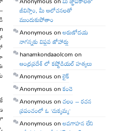
ా
Anonymous
on
మీ జ్ఞాపకాలతో
 –
జీవిస్తాం, మీ ఆలోచనలతో
డి
ముందుకుపోతాం
on
Anonymous
on
అరుణోదయ
లో
నాగన్నకు విప్లవ జోహార్లు
లో
hanamkondaaolcom
on
నూ
ఆంధ్రప్రదేశ్ లో కష్టోడియల్ హత్యలు
ేఈ
తమ
Anonymous
on
లైక్
Anonymous
on
కంచె
కే
Anonymous
on
చలం – రచన
రణ
ప్రపంచంలో ఓ ‘చుక్కమ్మ’
’’
Anonymous
on
అవగాహన లేని
ా,