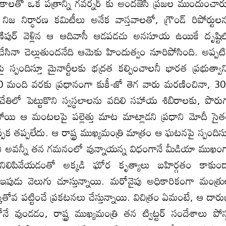
ో ఒక పత్రాన్ని గవర్నర్ కు అందజేసి ప్రజల ముందుంచార
 నిర్ధారణ కమిటీలు అనేక వాస్తవాలతో, గ్రౌండ్ రిపోర్టుల
ిపుర్ వెళ్లిన ఆ ఆదివాసీ ఆడపడచు అనసూయ ఉయికే దృష్టి
ేసినా చెల్లుతుందనేది ఆమెకు హిందుత్వం నూరిపోసింది. అప్పటి
ందిస్తూ మైనార్టీలకు భద్రత కల్పించాలనీ భారత ప్రభుత్వాన్
0 మంది వరకు ప్రధానంగా కుకీ-జో తెగ వారు మరణించినా, 3
తిలో పెట్టుకొని స్వస్థలాలను వదిలి సహాయ శిబిరాలకు, పొరు
గిపోయి ఆ మంటలపై పల్లెత్తు మాట మాట్లాడని ప్రధాని మోదీ సై
 తప్పలేదు. ఆ రాష్ట్ర ముఖ్యమంత్రి మాత్రం ఆ ఘటనపై స్పందిస్
ాయనీ అవన్నీ తన గమనంలో వున్నాయన్న విధంగానే మీడియా ముఖం
ం నిలిపివేయడంతో అక్కడి ఘోర కృత్యాలు బహిర్గతం కాకుం
ఇపుడు వెలుగు చూస్తున్నాయి. మరోవైపు అధికారికంగా మంత్ర
తోవ పట్టించే ప్రకటనలు చేస్తున్నాయి. విచిత్రం ఏమంటే, ఆ దార
ే వుండడం, రాష్ట్ర ముఖ్యమంత్రి తన ట్విట్టర్ సందేశాలు పోస్