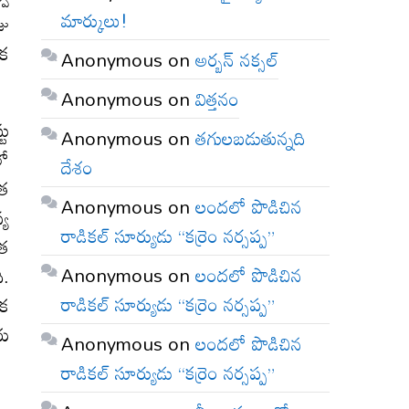
మార్కులు!
జు
ేక
Anonymous
on
అర్బన్ నక్సల్
Anonymous
on
విత్తనం
టు
Anonymous
on
తగులబడుతున్నది
లో
దేశం
ాత
Anonymous
on
లందలో పొడిచిన
్య
రాడికల్ సూర్యుడు “కర్రెం నర్సప్ప”
రత
Anonymous
on
లందలో పొడిచిన
ి.
రాడికల్ సూర్యుడు “కర్రెం నర్సప్ప”
ేక
ీయ
Anonymous
on
లందలో పొడిచిన
రాడికల్ సూర్యుడు “కర్రెం నర్సప్ప”