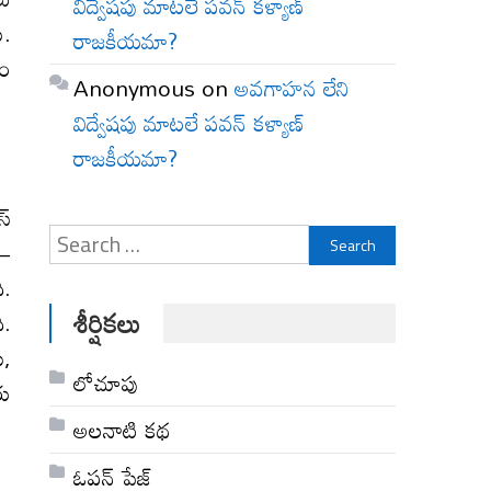
విద్వేషపు మాటలే పవన్ కళ్యాణ్
ు.
రాజకీయమా?
యం
Anonymous
on
అవగాహన లేని
విద్వేషపు మాటలే పవన్ కళ్యాణ్
రాజకీయమా?
స్
Search
 –
for:
ి.
శీర్షికలు
ి.
ు,
లోచూపు
రు
అల‌నాటి క‌థ‌
ఓపన్ పేజ్