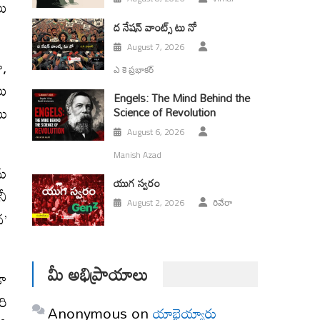
లు
ద నేషన్ వాంట్స్ టు నో
August 7, 2026
ా,
ఎ కె ప్రభాకర్
లు
Engels: The Mind Behind the
ము
Science of Revolution
August 6, 2026
Manish Azad
ను
యుగ స్వ‌రం
నీ
August 2, 2026
రివేరా
న’
మీ అభిప్రాయాలు
డా
రి
Anonymous
on
యాభైయ్యారు