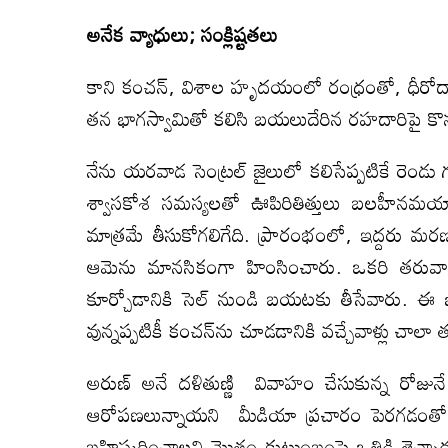
అనేక వ్యాధులు
;
సంక్లిష్టతలు
కాని కంచన్, విశాల హృదయంలో రంధ్రంతో, ధీరోదాత్
తన భాగస్వామితో కలిసి బయలుదేరిన రహదారిపై కొనసా
నేను యరవాడ సెంట్రల్ జైలులో కలిసేప్పటికే రెండు
శ్వాసకోశ సమస్యలతో ఊపిరితిత్తులు బలహీనమయ్
మాత్రమే తీసుకోగలిగేది. ప్రారంభంలో, ఇద్దరు మర
ఆమెను మానసికంగా హింసించారు. ఒకరి తరువ
కూర్చోడానికి సెల్ నుండి బయటకు తీసేవారు. ఈ
వున్నప్పటికీ కంచన్‌ను చూడడానికి వచ్చేవాళ్లు చాలా 
అరుణ్ అనే దళితుణ్ణి వివాహం చేసుకున్న రోజునే 
ఆరోపణలున్నాయని మీడియా ప్రచారం పెరగడంతో 
బహిష్కరించాలని మొత్తం కుటుంబంపై ఒత్తిడి తెచ్చ