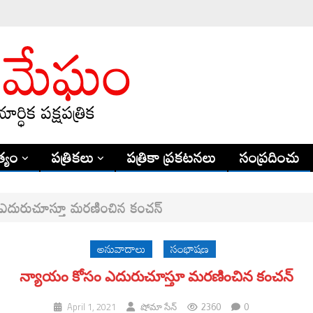
్యం
పత్రికలు
పత్రికా ప్రకటనలు
సంప్రదించు
ఎదురుచూస్తూ మరణించిన కంచన్
అనువాదాలు
సంభాషణ
న్యాయం కోసం ఎదురుచూస్తూ మరణించిన కంచన్
2360
0
April 1, 2021
షోమా సేన్