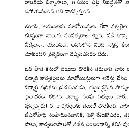
రాజకీయ విశ్వాసాలు, ఆశయం పట్ల నిబద్ధతతో పా
సహాయపడింది అని నాకన్పిస్తుంది.
కంచన్, అరుణ్‌లను మావోయిస్టులు లేదా నక్సలైట్ అ
గరిష్టంగా నాలుగు సంవత్సరాల శిక్షను పడే కొన్ని
ఏదేమైనా, యుఎపిఎ, ఐపిసిలోని వివిధ సెక్షన్
చూపిందని ప్రత్యేకంగా చెప్పనవసరం లేదు.
ఒక పాత కేసులో బెయిలు దొరికిన తరువాత వారు బహూష
విద్యార్థి కార్యకర్తలను మావోయిస్టులుగా అరెస్టు చ
విద్యార్థి పత్రికను ప్రచురించడం, చట్టబద్ధమైన హక
ప్రజాదరణ కలిగిన విద్యార్థి సంఘ సభ్యులు వార
వున్నప్పుడు) ఈ కార్యకర్తలకు బెయిల్ దొరికింది. వ
జీవనోపాధి సంపాదించడానికి, పెళ్లి చేసుకోవడం, 
పాటు, కార్యకలాపాలతో సజీవ సంబంధాన్ని కలిగి వు