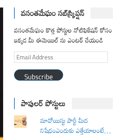
వసంతమేఘం సబ్‌స్క్రిప్షన్
వసంతమేఘం కొత్త పోస్టుల నోటిఫికేషన్ కోసం
ఇక్కడ మీ ఈమెయిల్ ను ఎంటర్ చేయండి
Email
Address
Subscribe
పాపులర్ పోస్టులు
మావోయిస్టు పార్టీ మీద
నిషేధంఎందుకు ఎత్తేయాలంటే…