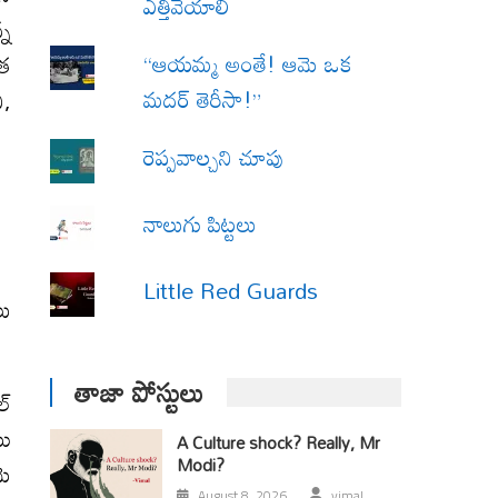
ఎత్తివేయాలి
్న
“ఆయమ్మ అంతే! ఆమె ఒక
ిత
మదర్ తెరీసా!”
ి,
రెప్పవాల్చని చూపు
నాలుగు పిట్టలు
Little Red Guards
లు
తాజా పోస్టులు
ల్
టు
A Culture shock? Really, Mr
Modi?
మె
August 8, 2026
vimal