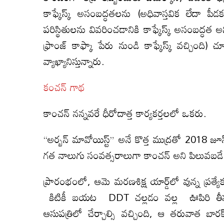
కాఫ్కేస్క్ అసంబద్ధతలను (అధివాస్తవిక లేదా పీ
పరిస్థితులను వివరించడానికి కాఫ్కేస్క్ అసంబద్
ఫ్రాంజ్ కాఫ్కా పేరు నుండి కాఫ్కేస్క్ వచ్చింది) చూ
వ్యాఖ్యానిస్తున్నారు.
కంచన్ గాథ
కాంచన్ నన్నవరే ధీరోదాత్త కార్యకర్తలలో ఒకరు.
“అర్బన్ మావోయిస్ట్” అనే కొత్త ముద్రతో 2018 జూ
గత నాలుగు సంవత్సరాలుగా కాంచన్ అని పిలువబడే నక
ప్రారంభంలో, ఆమె మరణశిక్ష యార్డ్‌లో వున్న ప్రత
కిటికీ బయట DDT చల్లడం వల్ల ఊపిరి తీసు
ఆసుపత్రిలో చేర్చాల్సి వచ్చింది, ఆ తరువాత 