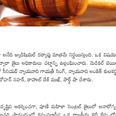
దా అనేది జ్యుడిషియల్ దర్యాప్తు మాత్రమే నిర్ణయిస్తుంది. ఒక విష
వారా జైలు అధికారులు చట్టాన్ని ఉల్లంఘించారు. మెడికల్ బెయి
ీనియర్ న్యాయవాది గాయత్రీ సింగ్, న్యాయవాది అంకిత్ కులకర్ణ
ు రోహన్ నహర్, రాహుల్ దేశ్ ముఖ్, పార్థ్ షా చేశారు.
 దృష్టిని ఆకర్శించగా, పూణే మహిళా సెంట్రల్ జైలులో అనారోగ్
ఫిబ్రవరి ప్రారంభంలో కన్నుమూసీన ఒక రాజకీయ ఖైదీ కేసు లో