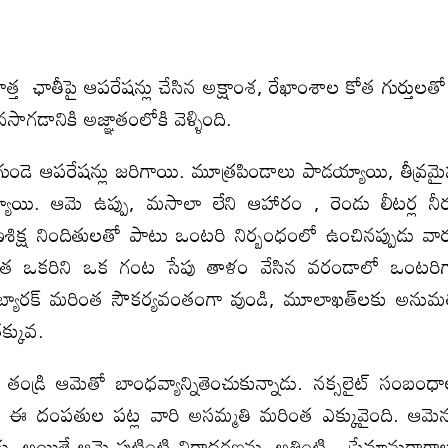
త ఛాతీపై ఆపరేషన్లు చేసిన అక్షాంశ, రేఖాంశాల కోత గుర్తులతో
గడానికి అజ్ఞాతంలోకి వెళ్ళింది.
 గుండె ఆపరేషన్లు జరిగాయి. మూత్రపిండాలు పాడయ్యాయి, తీవ్రమ
యాయి. ఆమె ఉప్పు, మసాలా లేని ఆహారం , రెండు లీటర్ల నీ
ణశిక్ష నిందితులతో పాటు ఒంటరి నిర్బంధంలో ఉంచినప్పుడు వా
ాత ఒకరిని ఒక గంట సేపు తాళం వేసిన వరండాలో ఒంటరి
 బ్యారక్‌ మరింత సౌకర్యవంతంగా వుండి, మూలాఖత్‌లకు అనుమ
తక్కువ.
తండ్రి ఆమెతో బాంధవ్యాన్నితెంచుకున్నాడు. నక్సలైట్ సంబంధ
ఈ దంపతుల పట్ల వారి అసమ్మతి మరింత ఎక్కువైంది. ఆమె
ాడు. అయితే ఆమె పుట్టింటి నిరాదరణను, అత్తింటి ప్రేమానురాగా