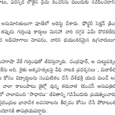
టు, పరస్పర లోతైన ప్రేమ కంచన్‌ను ముందుకు నడిపించడాని
నుమానితులుగా పూణేలో అరెస్టు చేశారు. ఫోర్జరీ సెక్షన్ క్రి
 తప్పుడు గుర్తింపు కార్డులు మినహా వారి దగ్గర ఏమీ దొరకలేద
ల కింద అభియోగాలు మోపడం, వారిని భయంకరమైన ఉగ్రవాదులు
ా వేరే గుర్తింపుతో జీవిస్తున్నారు. చంద్రపూర్, ఆ చుట్టుపక్
ేసిన కేసు అది. రైతు ఆత్మహత్యలపై వీధి నాటక ప్రదర్శనలు , మరాఠీ
్కుల కోసం విద్యార్థులను సంఘటితం చేసే దేశ్‌భక్తి యువ మంచ్ అ
ు. చాలా కాలంపాటు జైల్లో వున్న తరువాత (కంచన్ ఆసుపత్రి
ారిలో చాలామంది “సాధారణ” జీవితాన్ని గడిపేందుకు ప్రయత్నించార
తల్లిదండ్రుల భావావేశ అవసరాలను తీర్చడం కోసం చేసే పోరాటం
ండడానికి తాపత్రయపడ్డారు.