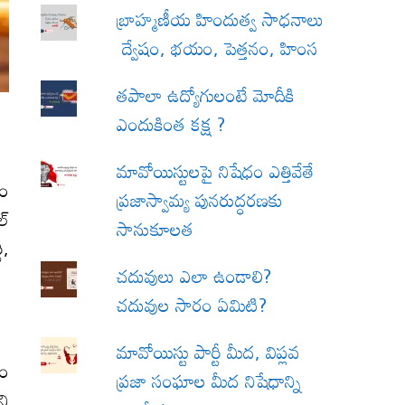
బ్రాహ్మణీయ హిందుత్వ సాధనాలు
ద్వేషం, భయం, పెత్తనం, హింస
త‌పాలా ఉద్యోగులంటే మోదీకి
ఎందుకింత కక్ష ?
మావోయిస్టులపై నిషేధం ఎత్తివేతే
యం
ప్రజాస్వామ్య పునరుద్ధరణకు
ల్
సానుకూలత
ి,
చదువులు ఎలా ఉండాలి?
చదువుల సారం ఏమిటి?
మావోయిస్టు పార్టీ మీద, విప్లవ
యం
ప్రజా సంఘాల మీద నిషేధాన్ని
ని