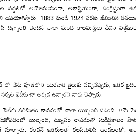
డకల పద్ధతిలో అయోమయంగా, అశాస్త్రీయంగా, సంక్లిష్టంగా ఉన
ధత అని ఉపయోగిస్తారు. 1883 నుండి 1924 వరకు జీవించిన రచయ
సి దిగ్భ్రాంతి చెందిన చాలా మంది కాలమిస్టులు దీనిని విశ్లేషించ
న్ లో నేను పూణేలోని యెరవాడ జైలుకు వచ్చినప్పుడు, ఇతర ఖైదీ
్సల్ ఖైదీకూడా అక్కడ ఉన్నారని నాకు చెప్పారు.
్యేక సెల్‌కు పరిమితం కావడంతో చాలా యిబ్బంది పడింది. ఆమె సె
కోవడంలో యిబ్బంది, ఉబ్బసం రావడంతో సుదీర్ఘకాలం పా
బారక్ మార్చారు. కంచన్ ఇతరులతో కలసిమెలిసి ఉండటంతో, ఆ