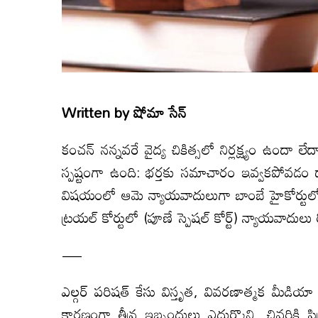
Written by
షోమా సేన్
కంచన్ నన్నవరే వైద్య చికిత్సలో నిర్లక్ష్యం ఉందా లే
స్పష్టంగా ఉంది: భర్తకు సమాచారం ఇవ్వకపోవడం ద్
విషయంలో ఆమె న్యాయవాదులుగా బాంబే హైకోర్టులో స
ట్రయల్ కోర్టులో (పూణే స్పెషల్ కోర్ట్) న్యాయవాదుల
—
ఎల్గర్ పరిషత్ కేసు విస్తృత, వివరణాత్మక మీడియా
కారణంగా తీవ్ర ఇబ్బందులు ఎదుర్కొని, చివరికి 