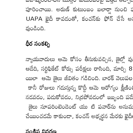
పూరించాయి. అరుణ్ కుటుంబం బలార్షా నుంచి పూణ
UAPA ఖైదీ కావడంతో, కంచన్‌కు ఫోన్ చేసే అనుమ
వుండింది.
ధీర సంకల్పి
న్యాయవాదులు ఆమె కోసం తీసుకువచ్చిన, జైల్లో వున్న
ఆడేది, సర్టిఫికేట్ కోర్సు పరీక్షలు రాసింది, మార్చ
యిలా ఆమె జైలు జీవితం గడిచింది. బారక్ వెలుపల ఉన
కానీ రోజులు గడుస్తున్న కొద్దీ ఆమె ఆరోగ్యం క్ష
నడవడం, పడుకోవడం, నిద్రపోవడంలో ఇబ్బంది పడేది. 
జైలు సూపరింటెండెంట్ యు టి పవార్‌ను అనుమత
చేయించడమే కాకుండా, కంచన్ అభ్యర్థన మేరకు ఖైదీ
సంక్షిప్త
వివరణ