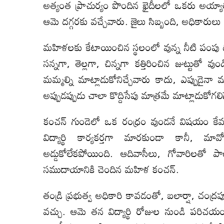
అత్యంత ప్రాచుర్యం పొందిన ఖైదీలలో ఒకరు అయ్య
ఆమె దగ్గరకు వచ్చేవారు. జైలు సిబ్బంది, అధికారులు
మహిళలకు కేటాయించిన స్థలంలో వున్న నీటి పంపు దగ
సన్నగా, తెల్లగా, చిన్నగా కత్తిరించిన జుట్టుతో వు
మమ్మల్ని మాట్లాడుకోనిచ్చేవారు కాదు, ఎప్పుడైనా మా
అప్పుడప్పుడు చాలా కొద్దిసేపు మాత్రమే మాట్లాడుకోగలి
కంచన్ గుండెలో ఒక రంధ్రం వుండనే విషయం కేవ
విద్యార్థి కార్యకర్తగా మారకుండా కానీ, మావో
అడ్డుకోలేకపోయింది. ఆదివాసీలు, గోవారిలతో పాట
సముదాయానికి చెందిన మహిళ కంచన్.
తండ్రి ప్రభుత్వ అధికారి కావడంతో, బలార్షా, చంద్రప
వచ్చు. ఆమె తన విద్యార్థి రోజుల నుండి పరిచయం 