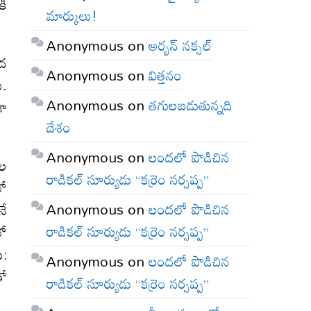
కి
మార్కులు!
Anonymous
on
అర్బన్ నక్సల్
ంద
Anonymous
on
విత్తనం
ు.
Anonymous
on
తగులబడుతున్నది
గా
దేశం
Anonymous
on
లందలో పొడిచిన
కల
రాడికల్ సూర్యుడు “కర్రెం నర్సప్ప”
లో
Anonymous
on
లందలో పొడిచిన
నే
రాడికల్ సూర్యుడు “కర్రెం నర్సప్ప”
లో
ు:
Anonymous
on
లందలో పొడిచిన
తో
రాడికల్ సూర్యుడు “కర్రెం నర్సప్ప”