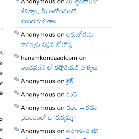
Anonymous
on
మీ జ్ఞాపకాలతో
జీవిస్తాం, మీ ఆలోచనలతో
ముందుకుపోతాం
 ,
Anonymous
on
అరుణోదయ
నాగన్నకు విప్లవ జోహార్లు
ైన
hanamkondaaolcom
on
రు
ఆంధ్రప్రదేశ్ లో కష్టోడియల్ హత్యలు
రు
Anonymous
on
లైక్
గా
తి
Anonymous
on
కంచె
Anonymous
on
చలం – రచన
ప్రపంచంలో ఓ ‘చుక్కమ్మ’
ాల
ను
Anonymous
on
అవగాహన లేని
లు