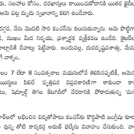
ారు, సలహాల కోసం, దరఖాస్తులు రాయించుకోడానికి యితర ఖైదీ
 ఆమె పట్ల మృదు స్వభావాన్ని కలిగి ఉండేవారు.
్గర, నేను మొదటి సారి కంచన్‌ను కలుసుకున్నాను. ఆమె పొట్టిగ
ండి, ముఖం మీద నిర్భయ, ప్రశ్నార్థక వ్యక్తీకరణ ఉండేది. జైలర్‌
ట్లాడితే చీవాట్లు పెట్టేవారు. అందువల్ల, దురదృష్టవశాత్తు, మే
గే వాళ్ళం,
లం 7 లేదా 8 సంవత్సరాల వయసులోనే తెలిసినప్పటికీ, ఆమె
యిస్టులు పిలిచే ‘వృత్తిపర విప్లవకారిణి’గా కాకుండా కా
ు, షెడ్యూల్డ్ తెగల కేటగిరీలో చేరడానికి పోరాడుతున్న ‘మ
ూర్‌‌లలో లభించిన విద్యతోపాటు కంచన్‌కు కొద్దిపాటి ఇంగ్లీషు కూ
వున్న తోటి కార్యకర్త అరుణ్ భెల్కేను వివాహం చేసుకుంది. వా