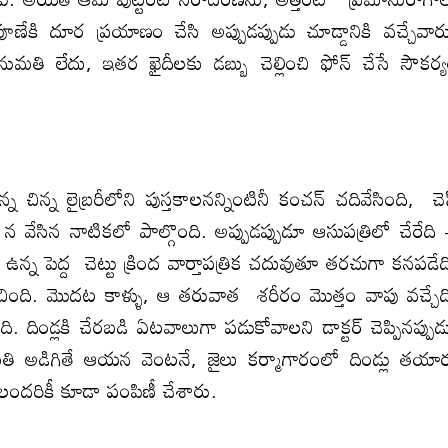
ేకి దూర ప్రయాణం చేసి అప్పుడప్పుడు చూడ్డానికి వచ్చేవార
తి లేదు, ఇతర ఖైదీలకు డబ్బు చెల్లించి ఫోన్ చేసే సౌకర్
 చిన్న లైబ్రరీలోని పుస్తకాలనన్నింటినీ కంచన్ చదివేసింది, చె
ి 8 న వేసిన నాటికలో పాల్గొంది. అప్పుడప్పుడూ ఆసుపత్రిలో చేరేది
్న పెద్ద చెట్టు క్రింద వార్తాపత్రిక చదువుతూ తరచుగా కనపడేద
ీణించింది. మొదట కాళ్ళు, ఆ తరువాత శరీరం మొత్తం వాపు వచ్చేద
దిండ్లకి చేరబడి ఏటవాలుగా పడుకోవాలని డాక్టర్ చెప్పినప్పుడ
ి అడిగితే ఆయన వెంటనే, జైలు కర్మాగారంలో దిండ్లు తయా
లందరికీ కూడా పంపిణీ చేశారు.