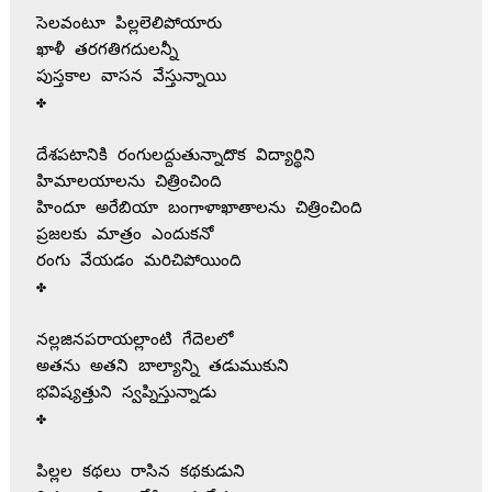
సెలవంటూ పిల్లలెలిపోయారు

ఖాళీ తరగతిగదులన్నీ

పుస్తకాల వాసన వేస్తున్నాయి

✤

దేశపటానికి రంగులద్దుతున్నాదొక విద్యార్థిని

హిమాలయాలను చిత్రించింది

హిందూ అరేబియా బంగాళాఖాతాలను చిత్రించింది

ప్రజలకు మాత్రం ఎందుకనో

రంగు వేయడం మరిచిపోయింది 

✤

నల్లజినపరాయల్లాంటి గేదెలలో

అతను అతని బాల్యాన్ని తడుముకుని

భవిష్యత్తుని స్వప్నిస్తున్నాడు

✤

పిల్లల కథలు రాసిన కథకుడుని
