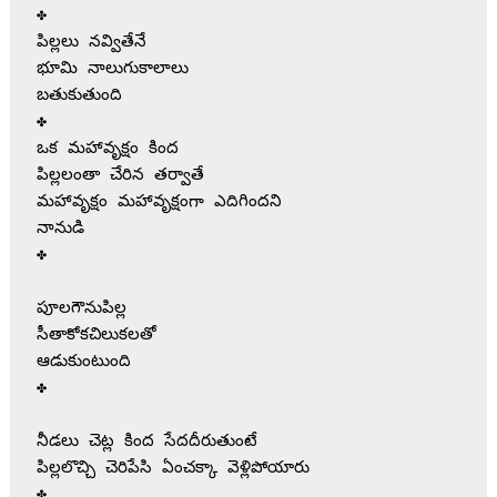
✤

పిల్లలు నవ్వితేనే

భూమి నాలుగుకాలాలు

బతుకుతుంది

✤

ఒక మహావృక్షం కింద

పిల్లలంతా చేరిన తర్వాతే

మహావృక్షం మహావృక్షంగా ఎదిగిందని

నానుడి

✤

పూలగౌనుపిల్ల

సీతాకోకచిలుకలతో

ఆడుకుంటుంది

✤

నీడలు చెట్ల కింద సేదదీరుతుంటే

పిల్లలొచ్చి చెరిపేసి ఏంచక్కా వెళ్లిపోయారు

✤
