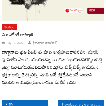
కవిత్వం
హం హోంగే కామ్యాబ్
July 15, 2026
శ్రీరామోజు హరగోపాల్
వాగ్దానాలు ప్రతి సీజన్ కు పూసే కొత్తపూలువాసనలేని, మనిషి
వూసులేని పాలనలునిజమిదన్న వాండ్లను ‘ఇజ’మిదనిలెక్కలుగట్టి
జైల్లో మూటగడుతుంటరుపాతచరిత్రను మళ్ళీమళ్ళీ తొడుక్కునే
భక్తికాలాన్ని వెనక్కితిప్పి ప్రగతి అనే రక్తిదేశమంటే ప్రజలని
మరిచిన ఆయుధంప్రజలబాధలు కంటికి ఆనని
Post
బేన్
Revolutionary Generation