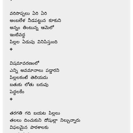
వరిసొప్పలు ఏరి ఏరి 

అంబలేళ నీడపట్టున కూకుని

అన్నం తింటున్న ఆమెలో

ఇంటివద్ద

పిల్లల ఏడుపు వినిపిస్తుంది

✤

విషమావరణంలో

ఎన్ని అవమానాలు పడ్డారని

పిల్లలకంటే తెలియదు

బతుకు లోతు బరువు

పెద్దలకేం

✤

తరగతి గది బయట పిల్లలు

తలలు దించుకుని దోషుల్లా‌ నిల్చున్నారు

విఫలమైన పాఠశాలకు
