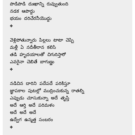
పొడిపొడి దుఃఖాన్ని రువ్వుతుంది

నడక ఆపొద్దు‌

భయం దరిచేరనీయొద్దు

✤

వెళ్లిపోతున్నారు పిల్లలు టాటా చెప్పి

మళ్లీ ఏ నదీతీరాన కలిసి

తడి హృదయాలతో చిగురిస్తారో

ఎవరైనా చెబితే బాగుణ్ణు

✤

నడిచిన దారిని పదేపదే పరికిస్తూ

జ్ఞాపకాల పుటల్లో ముద్రించుకున్న రాతల్ని

ఎప్పుడు చూసుకున్నా అదే తృప్తి

అదే ఆర్తి అదే పరిమళం

అదే అదే అదే

ఉద్వేగ ఉన్మత్త సంబరం 

✤
