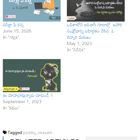
పరీక్షా పే రచ్చ
ఒడిశాలోని ఆదివాసీ గూడాల్లో ఆహార
June 15, 2026
సంక్షోభాన్ని బహిర్గతం చేసిన ఓ
In "గల్పిక"
చిన్నారి మరణం
May 1, 2023
In "నివేదిక"
ఈ మోహన్రావున్నాడు చూడండీ..!
September 1, 2023
In "కథలు"
Tagged
poetry
,
virasam