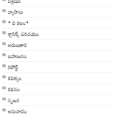
విశ్లేషణ
వ్యాసాలు
* వి క‌లం*
క్లాసిక్స్ ప‌రిచ‌యం
అరుణతార
బహుజనం
రిపోర్ట్
కవిత్వం
కథనం
సృజన
అనువాదం