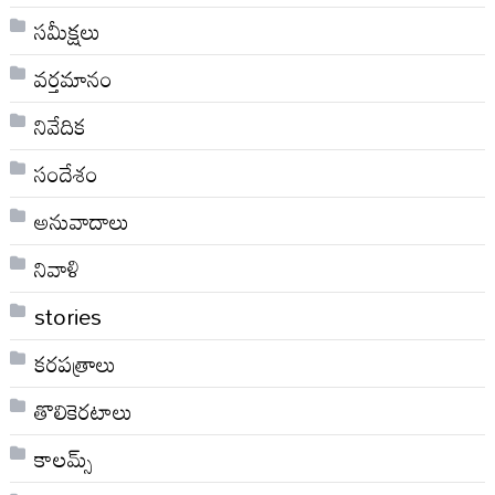
సమీక్షలు
వర్తమానం
నివేదిక
సందేశం
అనువాదాలు
నివాళి
stories
కరపత్రాలు
తొలికెరటాలు
కాలమ్స్