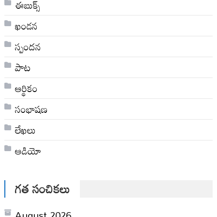
ఈబుక్స్
ఖండన
స్పందన
పాట
ఆర్థికం
సంభాషణ
లేఖలు
ఆడియో
గత సంచికలు
August 2026