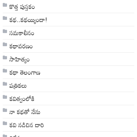
కొత్త పుస్తకం
కథ..కథయ్యిందా!
సమకాలీనం
కథావరణం
సాహిత్యం
కథా తెలంగాణ
పత్రికలు
కవిత్వంలోకి
నా క‌థ‌తో నేను
కవి నడిచిన దారి