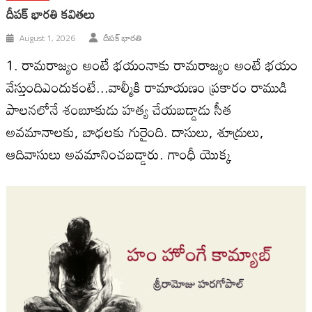
దీపక్ భారతి కవితలు
August 1, 2026
దీపక్ భారతి
1. రామరాజ్యం అంటే భయంనాకు రామరాజ్యం అంటే భయం
వేస్తుందిఎందుకంటే...వాల్మీకి రామాయణం ప్రకారం రాముడి
పాలనలోనే శంబూకుడు హత్య చేయబడ్డాడు సీత
అవమానాలకు, బాధలకు గురైంది. దాసులు, శూద్రులు,
ఆదివాసులు అవమానించబడ్డారు. గాంధీ యొక్క