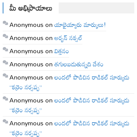
మీ అభిప్రాయాలు
Anonymous
on
యాభైయ్యారు మార్కులు!
Anonymous
on
అర్బన్ నక్సల్
Anonymous
on
విత్తనం
Anonymous
on
తగులబడుతున్నది దేశం
Anonymous
on
లందలో పొడిచిన రాడికల్ సూర్యుడు
“కర్రెం నర్సప్ప”
Anonymous
on
లందలో పొడిచిన రాడికల్ సూర్యుడు
“కర్రెం నర్సప్ప”
Anonymous
on
లందలో పొడిచిన రాడికల్ సూర్యుడు
“కర్రెం నర్సప్ప”