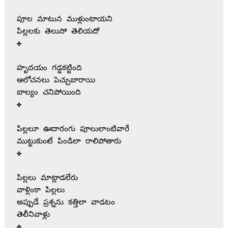
పూల మాటున ముళ్లుంటాయని

పిల్లలకు తెలుసో తెలియదో

✤

హృదయం గడ్డకట్టింది

ఆలోచనలు పెచ్చుబారాయి

బాల్యం చనిపోయింది

✤

పిల్లలూ ఊదారంగు పూలులాంటివారే

ముట్టుకుంటే పిండిలా రాలిపోతారు

✤

పిల్లలు మాట్లాడలేరు

వాళ్లింకా పిల్లలు

అప్పుడే ప్రశ్నను కత్తిలా వాడటం

తెలీనివాళ్లు

✤
