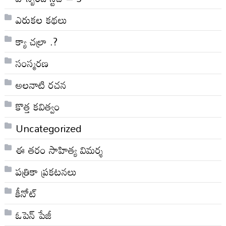
ఎరుకల కథలు
క్యా చల్రా .?
సంస్మరణ
అలనాటి రచన
కొత్త కవిత్వం
Uncategorized
ఈ తరం సాహిత్య విమర్శ
పత్రికా ప్రకటనలు
కీనోట్
ఓపెన్ పేజీ