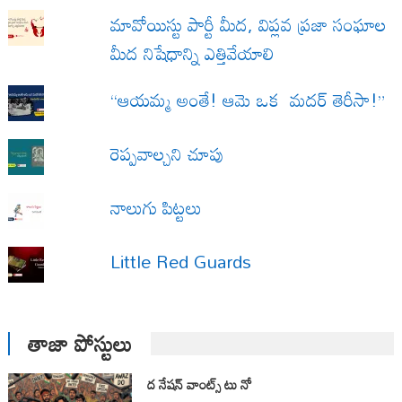
మావోయిస్టు పార్టీ మీద, విప్లవ ప్రజా సంఘాల
మీద నిషేధాన్ని ఎత్తివేయాలి
“ఆయమ్మ అంతే! ఆమె ఒక మదర్ తెరీసా!”
రెప్పవాల్చని చూపు
నాలుగు పిట్టలు
Little Red Guards
తాజా పోస్టులు
ద నేషన్ వాంట్స్ టు నో