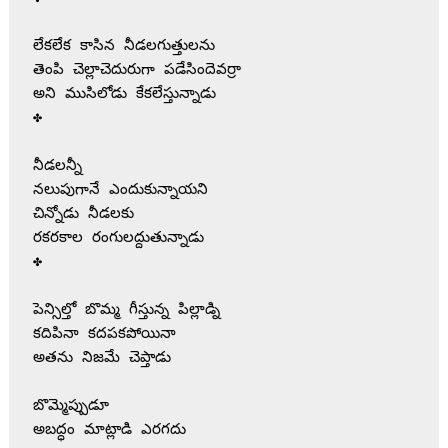
లేకలేక కాసిన నీడలగుత్తులను

తెంపి చెల్లాచెదురుగా పడేసిందెవర్రా

అని ముసిలోడు కేకలేస్తున్నాడు

✤

నీడలన్నీ

నలుపుగానే ఎందుకున్నాయని

చిన్నోడు నీడలకు

రకరకాల రంగులద్దుతున్నాడు

✤

పెన్సిల్తో బొమ్మ గీస్తున్న పిల్లాడ్ని

కదిపినా కదపకపోయినా

అతను నిజమే చెప్తాడు

బొమ్మెప్పుడూ

అబద్ధం మాట్లాడి ఎరగదు
