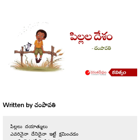
Written by
చంపావతి
పిల్లలు దయాత్ములు

ఎవరినైనా దేనిదైనా ఇట్టే క్షమించడం
