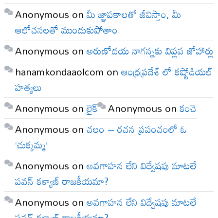
Anonymous
on
మీ జ్ఞాపకాలతో జీవిస్తాం, మీ
ఆలోచనలతో ముందుకుపోతాం
Anonymous
on
అరుణోదయ నాగన్నకు విప్లవ జోహార్లు
hanamkondaaolcom
on
ఆంధ్రప్రదేశ్ లో కష్టోడియల్
హత్యలు
Anonymous
on
లైక్
Anonymous
on
కంచె
Anonymous
on
చలం – రచన ప్రపంచంలో ఓ
‘చుక్కమ్మ’
Anonymous
on
అవగాహన లేని విద్వేషపు మాటలే
పవన్ కళ్యాణ్ రాజకీయమా?
Anonymous
on
అవగాహన లేని విద్వేషపు మాటలే
పవన్ కళ్యాణ్ రాజకీయమా?