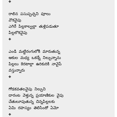
✤

రాలిన పసుప్పచ్చని పూలు

వొకవైపు

ఎగిరే పిల్లకాల్వల్లా తుళ్లిపడుతూ

పిల్లలొకవైపు

✤

ఎండి మట్టిరంగులోకి మారుతున్న

ఆకుల మధ్య ఒకడ్నే నిల్చున్నాను

పిల్లలు కెరటాల్లా ఉరికురికి నావైపే

వస్తున్నారు

✤

గోడకవతలవైపు నిల్చుని

దారంట వెళ్తున్న ప్రయాణికుల వైపు

చేతులూపుతున్న చిన్నపిల్లలకు

ఏమి రహస్యం తెలిసిందో ఏమో

✤
