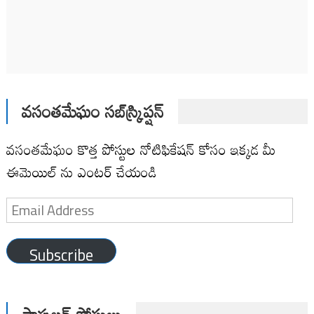
వసంతమేఘం సబ్‌స్క్రిప్షన్
వసంతమేఘం కొత్త పోస్టుల నోటిఫికేషన్ కోసం ఇక్కడ మీ
ఈమెయిల్ ను ఎంటర్ చేయండి
Email
Address
Subscribe