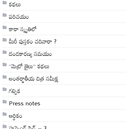
కథలు
పరిచయం
కారా స్మృతిలో
మీరీ పుస్తకం చదివారా ?
దండకారణ్య సమయం
“మెట్రో జైలు” కథలు
అంతర్జాతీయ చిత్ర సమీక్ష
గల్పిక
Press notes
ఆర్ధికం
హస్బెండ్ స్టిచ్ – 3