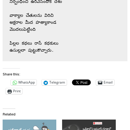
నిర్బంధించి ఉరివేసిందొక దేశం

వాక్యాల చేతులను విరిచి

అక్షరాల మీద హత్యాకాండ

మొదలుపెట్టింది

పిల్లల కథలు రాసే కథకులు

Share this:
WhatsApp
Telegram
Email
Print
Related