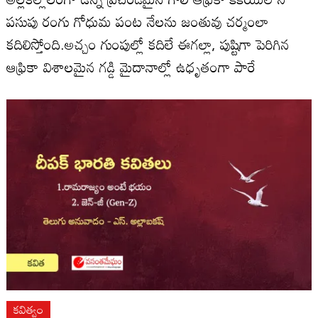
పసుపు రంగు గోధుమ పంట నేలను జంతువు చర్మంలా
కదిలిస్తోంది.అచ్చం గుంపుల్లో కదిలే ఈగల్లా, పుష్టిగా పెరిగిన
ఆఫ్రికా విశాలమైన గడ్డి మైదానాల్లో ఉధృతంగా పారే
కవిత్వం