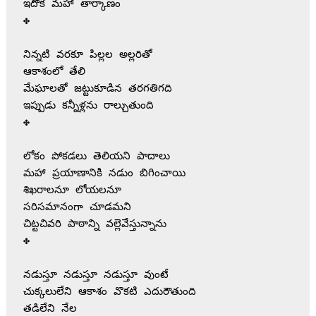
ఇదొక మహా తార్కాణం

✤

నిన్నటి వరకూ పిల్లల అల్లరితో

ఆకాశంలో తేలి

మేఘాలతో జట్టుకూడిన తరగతిగది

ఇప్పుడు కన్నీళ్లను రాల్చుతుంది

✤

లోకం పోకడలు తెలియని పాదాలు

మహా ప్రయాణానికి నడుం బిగించాయి

శిఖరాలనూ లోయలనూ

సరిసమానంగా చూడమని

చిట్టచివరి పాఠాన్ని వల్లెవేస్తున్నాను

✤

నడుస్తూ నడుస్తూ నడుస్తూ వుంటే

చుక్కలులేని ఆకాశం వొకటి ఎదురౌతుంది

తడిలేని నేల
