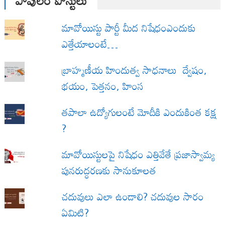
పాపులర్ పోస్టులు
మావోయిస్టు పార్టీ మీద నిషేధంఎందుకు
ఎత్తేయాలంటే…
బ్రాహ్మణీయ హిందుత్వ సాధనాలు ద్వేషం,
భయం, పెత్తనం, హింస
త‌పాలా ఉద్యోగులంటే మోదీకి ఎందుకింత కక్ష
?
మావోయిస్టులపై నిషేధం ఎత్తివేతే ప్రజాస్వామ్య
పునరుద్ధరణకు సానుకూలత
చదువులు ఎలా ఉండాలి? చదువుల సారం
ఏమిటి?