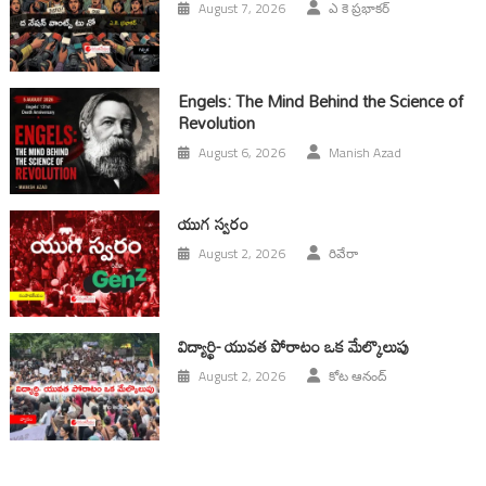
August 7, 2026
ఎ కె ప్రభాకర్
Engels: The Mind Behind the Science of
Revolution
August 6, 2026
Manish Azad
యుగ స్వ‌రం
August 2, 2026
రివేరా
విద్యార్థి- యువత పోరాటం ఒక మేల్కొలుపు
August 2, 2026
కోట ఆనంద్