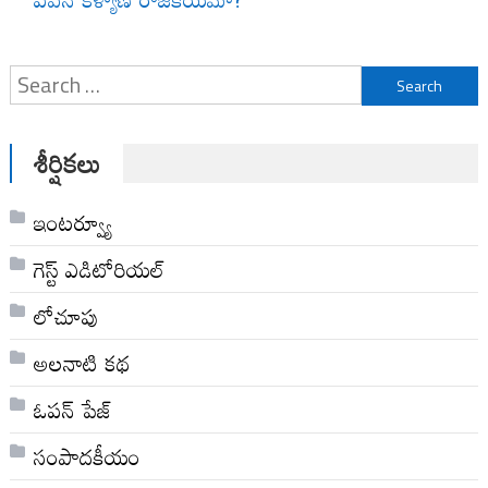
Search
for:
శీర్షికలు
ఇంటర్వ్యూ
గెస్ట్ ఎడిటోరియల్
లోచూపు
అల‌నాటి క‌థ‌
ఓపన్ పేజ్
సంపాదకీయం