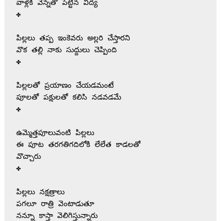
వాళ్లకి వెన్నతో పెట్టిన విద్య

✤

పిల్లలు తప్ప ఇంకెవరు అల్లరి చేస్తారని

వొక తల్లి నాకు సుద్దులు చెప్పింది

✤

పిల్లలతో ప్రయాణం చేయడమంటే

పూలతో పక్షులతో కలిసి నడవడమే

✤

ఉమ్మెత్తపూలువంటి పిల్లలు

ఈ పూట తరగతిగదిలోకి లేలేత కాడలతో

వొచ్చారు

✤

పిల్లలు నక్షత్రాలు

పగలూ రాత్రి వెంటాడుతూ

నన్నూ కాస్తా వెలిగిస్తున్నారు
