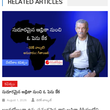
RELATED ARTICLES
కవిత్వం
సుదూరమైన ఆఫ్రికా నుంచి ఓ పెను కేక
August 1, 2026
డెరెక్ వాల్కట్
అల్లకల్లోలంగా ఉన్న ప్రచండమైన గాలి ఆఫ్రికా కికియులోని