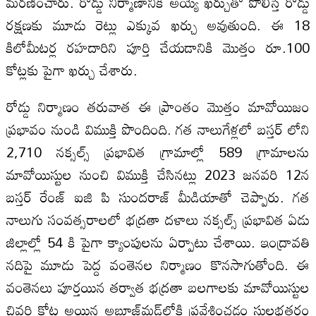
మరణించారు. రోడ్డు నిర్మాణానికి అయ్యే ఖర్చుతో పోలిస్తే రోడ్డు
రక్షణకు మూడు రెట్లు ఎక్కువ ఖర్చు అవుతుంది. ఈ 18
కిలోమీటర్ల రహదారిని పూర్తి చేయడానికి మొత్తం రూ.100
కోట్లకు పైగా ఖర్చు చేశారు.
రోడ్డు నిర్మాణం తరువాత ఈ ప్రాంతం మొత్తం మావోయిజం
ప్రభావం నుండి విముక్తి పొందింది. గత నాలుగేళ్లలో బస్తర్ లోని
2,710 నక్సల్స్ ప్రభావిత గ్రామాల్లో 589 గ్రామాలను
మావోయిస్టుల నుంచి విముక్తి చేసినట్లు 2023 జనవరి 12న
బస్తర్ రేంజ్ ఐజి పి సుందరాజ్ మీడియాతో చెప్పారు. గత
నాలుగు సంవత్సరాలలో భద్రతా దళాలు నక్సల్స్ ప్రభావిత ఏడు
జిల్లాల్లో 54 కి పైగా క్యాంపులను ఏర్పాటు చేశాయి. ఇంద్రావతి
నదిపై మూడు పెద్ద వంతెనల నిర్మాణం కొనసాగుతోంది. ఈ
వంతెనలు పూర్తయిన తర్వాత భద్రతా బలగాలకు మావోయిస్టుల
చివరి కోట అయిన అబూజ్‌మడ్‌లోకి ప్రవేశించడం సులభతరం