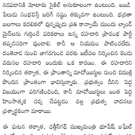
నడపడానికి మోటారు సైకిల్ అనుకూలంగా ఉంటుంది. ఐఇడి
పేలుడు సంభవిస్తే జరిగే నష్టం తక్కువగా ఉంటుంది. భద్రతా
బలగాలు కదలికలో వున్నప్పుడు ప్రతి కాన్వాయ్ ముందు ల్యాండ్
మైన్‌లను గుర్తించే పరికరాలు ఉన్న రహదారి ప్రారంభ పార్టీ
తప్పనిసరిగా వుండాలి. కానీ ఆ నియమం పాటించలేదు.
దంతెవాడ నుంచి జాగరగుండ వరకు ఇటీవల నిర్మించిన రెండు
వరుసల రహదారి ఇందుకు ఒక కారణం. ఈ రహదారిని
నిర్మించిన తర్వాత, ఈ ప్రాంతాన్ని మావోయిస్టుల నుంచి విముక్తి
పొందిన ప్రాంతంగా భావిస్తున్నారు. ప్రభుత్వం దీనిని పెద్ద
విజయంగా పరిగణించింది, కానీ మావోయిస్టులు ఇంత పెద్ద
హింసాత్మక చర్య చేపట్టడం వల్ల ప్రభుత్వ వాదనలు
ప్రశ్నార్థకంగా మారాయి.
ఈ ఘటన తర్వాత, ఛత్తీస్‌గఢ్ ముఖ్యమంత్రి భూపేష్ బఘేల్