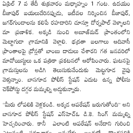
ఏప్రిల్ 7 వ తేదీ శుక్రవారం మధ్యాహ్నం 1 గంట. ఉదయం
బీజాపుర్ బయలుదేరినప్పుడు, ఇటీవల నిర్మించిన బీజాపుర్,
జగర్‌గుండాలను కలిపే రహదారిని చూస్తూ డోర్నపాల్ వెళ్ళాలని
మా ప్రణాళిక. అక్కడి నుంచి అబూజ్‌మడ్ ప్రాంతంలోని
మెట్టాగుడా గ్రామానికి వెళ్లాలి. భద్రతా బలగాలు ఆదివాసీ
ప్రాంతాలపై డ్రోన్లతో బాంబు దాడులు చేశారని గత జనవరిలో
మావోయిస్టులు ఒక పత్రికా ప్రకటనలో ఆరోపించారు. ఘటనపై
గ్రామస్తులను అడిగి తెలుసుకునేందుకు మెట్టగూడ వైపు
వెళ్తున్నాం. బాసగూడ పోలీస్ స్టేషన్ ఎదుట ఉన్న పోలీసు
చెక్‌పోస్టు దగ్గర మమ్మల్ని అడ్డుకున్నారు.
“మీరు లోపలికి వెళ్లకండి. అక్కడ ఆపరేషన్ జరుగుతోంది’’ అని
బాసగూడ పోలీస్ స్టేషన్ ఎస్‌హెచ్ఓ డి.కె. సింగ్ మమ్మల్ని
హెచ్చరించారు. కానీ ఎలాంటి ఆపరేషన్ అనేదాని గురించి
ఎటువంటి సమాచారం ఇవ్వలేదు. ఇంతలో, కొండపల్లికి