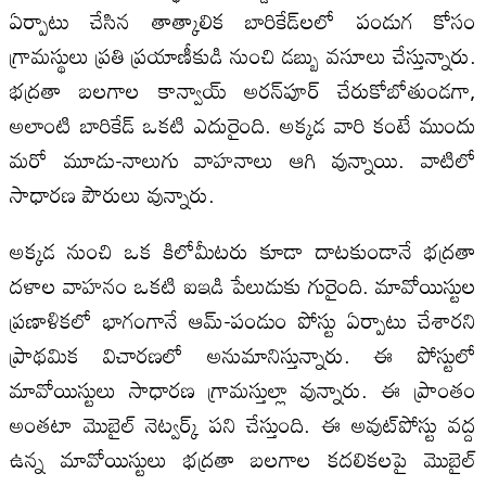
ఏర్పాటు చేసిన తాత్కాలిక బారికేడ్‌లలో పండుగ కోసం
గ్రామస్థులు ప్రతి ప్రయాణీకుడి నుంచి డబ్బు వసూలు చేస్తున్నారు.
భద్రతా బలగాల కాన్వాయ్ అరన్‌పూర్ చేరుకోబోతుండగా,
అలాంటి బారికేడ్ ఒకటి ఎదురైంది. అక్కడ వారి కంటే ముందు
మరో మూడు-నాలుగు వాహనాలు ఆగి వున్నాయి. వాటిలో
సాధారణ పౌరులు వున్నారు.
అక్కడ నుంచి ఒక కిలోమీటరు కూడా దాటకుండానే భద్రతా
దళాల వాహనం ఒకటి ఐఇడి పేలుడుకు గురైంది. మావోయిస్టుల
ప్రణాళికలో భాగంగానే ఆమ్-పండుం పోస్టు ఏర్పాటు చేశారని
ప్రాథమిక విచారణలో అనుమానిస్తున్నారు. ఈ పోస్టులో
మావోయిస్టులు సాధారణ గ్రామస్తుల్లా వున్నారు. ఈ ప్రాంతం
అంతటా మొబైల్ నెట్వర్క్ పని చేస్తుంది. ఈ అవుట్‌పోస్టు వద్ద
ఉన్న మావోయిస్టులు భద్రతా బలగాల కదలికలపై మొబైల్