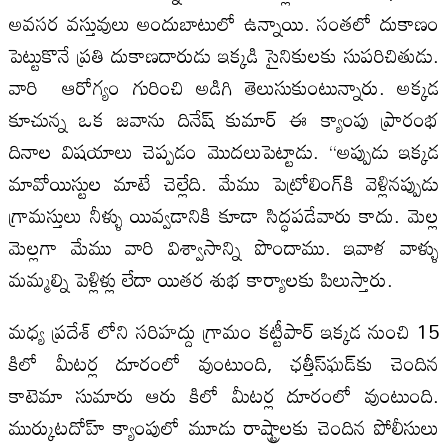
అవసర వస్తువులు అందుబాటులో ఉన్నాయి. సంతలో దుకాణం
పెట్టుకొనే ప్రతి దుకాణదారుడు ఇక్కడి సైనికులకు సుపరిచితుడు.
వారి ఆరోగ్యం గురించి అడిగి తెలుసుకుంటున్నారు. అక్కడ
కూచున్న ఒక జవాను దినేష్ కుమార్ ఈ క్యాంపు ప్రారంభ
దినాల విషయాలు చెప్పడం మొదలుపెట్టాడు. “అప్పుడు ఇక్కడ
మావోయిస్టుల మాటే చెల్లేది. మేము పెట్రోలింగ్‌కి వెళ్లినప్పుడు
గ్రామస్తులు నీళ్ళు యివ్వడానికి కూడా సిద్ధపడేవారు కాదు. మెల్ల
మెల్లగా మేము వారి విశ్వాసాన్ని పొందాము. ఇవాళ వాళ్ళు
మమ్మల్ని పెళ్లిళ్లు లేదా యితర శుభ కార్యాలకు పిలుస్తారు.
మధ్య ప్రదేశ్ లోని సరిహద్దు గ్రామం కట్టీపార్ ఇక్కడ నుంచి 15
కిలో మీటర్ల దూరంలో వుంటుంది, ఛత్తీస్‌ఘడ్‌కు చెందిన
కాటెమా సుమారు ఆరు కిలో మీటర్ల దూరంలో వుంటుంది.
ముర్కుటదోహ్ క్యాంపులో మూడు రాష్ట్రాలకు చెందిన పోలీసులు