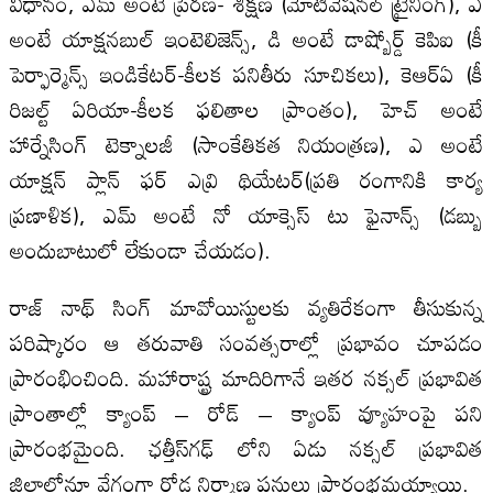
విధానం, ఎమ్ అంటే ప్రేరణ- శిక్షణ (మోటివేషనల్ ట్రైనింగ్), ఎ
అంటే యాక్షనబుల్ ఇంటెలిజెన్స్, డి అంటే డాష్బోర్డ్ కెపిఐ (కీ
పెర్ఫార్మెన్స్ ఇండికేటర్-కీలక పనితీరు సూచికలు), కెఆర్ఏ (కీ
రిజల్ట్ ఏరియా-కీలక ఫలితాల ప్రాంతం), హెచ్ అంటే
హార్నేసింగ్ టెక్నాలజీ (సాంకేతికత నియంత్రణ), ఎ అంటే
యాక్షన్ ప్లాన్ ఫర్ ఎవ్రి థియేటర్(ప్రతి రంగానికి కార్య
ప్రణాళిక), ఎమ్ అంటే నో యాక్సెస్ టు ఫైనాన్స్ (డబ్బు
అందుబాటులో లేకుండా చేయడం).
రాజ్ నాథ్ సింగ్ మావోయిస్టులకు వ్యతిరేకంగా తీసుకున్న
పరిష్కారం ఆ తరువాతి సంవత్సరాల్లో ప్రభావం చూపడం
ప్రారంభించింది. మహారాష్ట్ర మాదిరిగానే ఇతర నక్సల్ ప్రభావిత
ప్రాంతాల్లో క్యాంప్ – రోడ్ – క్యాంప్ వ్యూహంపై పని
ప్రారంభమైంది. ఛత్తీస్‌గఢ్ లోని ఏడు నక్సల్ ప్రభావిత
జిల్లాల్లోనూ వేగంగా రోడ్ల నిర్మాణ పనులు ప్రారంభమయ్యాయి.