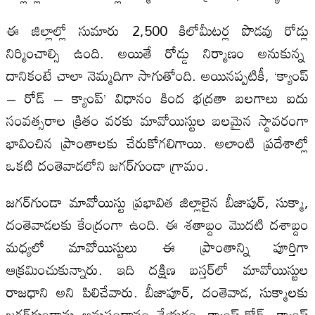
ఈ జిల్లాల్లో సుమారు 2,500 కిలోమీటర్ల పొడవు రోడ్లు
నిర్మించాల్సి ఉంది. అయితే రోడ్డు నిర్మాణం అనుకున్న
దానికంటే చాలా నెమ్మదిగా సాగుతోంది. అయినప్పటికీ, ‘క్యాంప్
– రోడ్ – క్యాంప్’ విధానం కింద భద్రతా బలగాలు ఐదు
సంవత్సరాల క్రితం వరకు మావోయిస్టుల బలమైన స్థావరంగా
భావించిన ప్రాంతాలకు చేరుకోగలిగాయి. అలాంటి ప్రదేశాల్లో
ఒకటి దంతెవాడలోని జగర్‌గుండా గ్రామం.
జగర్‌గుండా మావోయిస్టు ప్రభావిత జిల్లాలైన బీజాపుర్, సుక్మా,
దంతెవాడలకు కేంద్రంగా ఉంది. ఈ శతాబ్దం మొదటి దశాబ్దం
మధ్యలో మావోయిస్టులు ఈ ప్రాంతాన్ని పూర్తిగా
ఆక్రమించుకున్నారు. ఇది దక్షిణ బస్తర్‌లో మావోయిస్టుల
రాజధాని అని పిలిచేవారు. బీజాపూర్, దంతెవాడ, సుక్మాలకు
జగర్‌గుండాను అనుసంధానం చేయడం, క్యాంప్-రోడ్- క్యాంప్