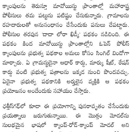
క్యాంపులను తెరుస్తూ మావోయిస్టు ప్రాంతాల్లో మహారాష్ట్ర
పోలీసులు తమ పట్టును పటిష్టం చేసుకున్నారు. గ్రామాలను
రహదారులతో అనుసంధానం చేసేందుకు పనులు చేపట్టారు.
పోలీసుల తరపున ‘దాదా లోరా ఖిడ్కీ’ పథకం నడిచింది. ఈ
పథకం కింద మావోయిస్టు ప్రాంతాల్లోని ఓపెన్ పోలీస్
క్యాంపులను ప్రభుత్వ పథకాల అమలు కోసం సింగిల్ విండోగా
మార్చారు. ఏ గ్రామస్థుడైనా ఆధార్ కార్డు, మార్కు షీట్, రేషన్
కార్డు వంటి ప్రభుత్వ పత్రాలను ఇక్కడ నుంచి పొందవచ్చు.
ఏదైనా ప్రభుత్వ పథకానికి అర్హులైన వ్యక్తికి ఆ పథకం
ప్రయోజనం అందేందుకు సహాయం చేస్తారు.
ఛత్తీస్‌గఢ్‌లో కూడా ఈ ప్రయోగాన్ని పునరావృతం చేసేందుకు
ప్రయత్నాలు జరుగుతున్నాయి. ఈ మొత్తం మోడల్‌ను
సులభమైన భాషలో క్యాంప్-రోడ్-క్యాంప్ మోడల్ అని