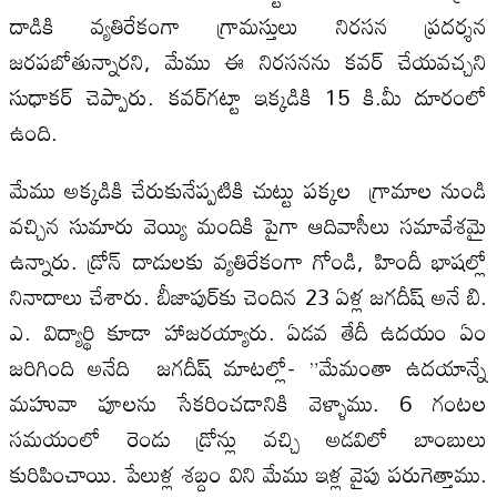
దాడికి వ్యతిరేకంగా గ్రామస్తులు నిరసన ప్రదర్శన
జరపబోతున్నారని, మేము ఈ నిరసనను కవర్ చేయవచ్చని
సుధాకర్ చెప్పారు. కవర్‌గట్టా ఇక్కడికి 15 కి.మీ దూరంలో
ఉంది.
మేము అక్కడికి చేరుకునేప్పటికి చుట్టు పక్కల గ్రామాల నుండి
వచ్చిన సుమారు వెయ్యి మందికి పైగా ఆదివాసీలు సమావేశమై
ఉన్నారు. డ్రోన్ దాడులకు వ్యతిరేకంగా గోండి, హిందీ భాషల్లో
నినాదాలు చేశారు. బీజాపుర్‌కు చెందిన 23 ఏళ్ల జగదీష్ అనే బి.
ఎ. విద్యార్థి కూడా హాజరయ్యారు. ఏడవ తేదీ ఉదయం ఏం
జరిగింది అనేది జగదీష్ మాటల్లో- ”మేమంతా ఉదయాన్నే
మహువా పూలను సేకరించడానికి వెళ్ళాము. 6 గంటల
సమయంలో రెండు డ్రోన్లు వచ్చి అడవిలో బాంబులు
కురిపించాయి. పేలుళ్ల శబ్దం విని మేము ఇళ్ల వైపు పరుగెత్తాము.