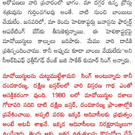
ఆరోపణలు వారి ప్రచారంలో భాగం. మా దగ్గర ఉన్న డ్రోన్లు
శత్రువును గుర్తించగలవు అంతే. వాటి నుంచి బాంబులు
వేయలేం. జనవరిలో, మా రెండు హెలికాప్టర్లు జవాన్లను ఫార్వర్డ్
ఆపరేటింగ్ బేస్‌కు తీసుకెళ్తున్నాయి. ఈ హెలికాప్టర్లపై
మావోయిస్టులు కాల్పులు జరిపారు. మేము వారి దాడికి
ప్రతిస్పందించాము. కానీ అప్పుడు కూడా బాంబు వేయలేదు”అని
సీఆర్‌పిఎఫ్ ఛత్తీస్‌గఢ్ రేంజ్ ఐజి సాకేత్ కుమార్ సింగ్ అన్నారు.
మావోయిస్టులను చుట్టుముట్టేశామని సింగ్ అంటున్నాడు కానీ
దండకారణ్య, దక్షిణ బస్తర్‌లలో వారి విస్తరణ గాథ ఎంతో
ఆసక్తికరంగా వుంది. 1980 లలో మావోయిస్టుల దళాలు
గోదావరి నదిని దాటి దక్షిణ బస్తర్, దండకారణ్య ప్రాంతాల్లోకి
ప్రవేశించాయి. అప్పటి వరకు ఇక్కడి ఆదివాసీలకు ప్రభుత్వం
అంటే అటవీ శాఖనే. ఇక్కడ ఆదివాసీలలు నిరక్షరాస్యులుగా
ఉండేవారు, తెందు ఆకు, ఇతర ఉత్పత్తులను కొనుగోలు చేసే