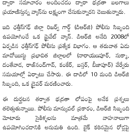
ద్వారా సమాచారం అందించడం ద్వారా భద్రతా బలగాలు
ప్రయాణిస్తున్న వ్యాన్‌ను లక్ష్యంగా చేసుకున్నారని చెబుతున్నారు.
ఇది ఛత్తీస్‌గఢ్ జిల్లా రిజర్వ్ గార్డ్ (డిఆర్‌జి) పోలీసు సిబ్బంది
ఉపయోగించే ఒక ప్రైవేట్ వ్యాన్. డిఆర్‌జి అనేది 2008లో
ఏర్పడిన ఛత్తీస్‌గఢ్ పోలీసు ప్రత్యేక విభాగం. ఆ తరువాత ఏడు
మావోయిస్టు ప్రభావిత జిల్లాలలో (నారాయణపూర్, సుక్మా,
దంతేవాడ, రాజ్‌నంద్‌గావ్, కంకేర్, బస్తర్, బీజాపూర్) వేర్వేరు
సమయాల్లో ఏర్పాటు చేసారు. ఈ దాడిలో 10 మంది డిఆర్‌జి
సిబ్బంది, ఒక డ్రైవర్ మరణించారు.
ఈ దుర్ఘటన తర్వాత భద్రతా లోపంపై అనేక ప్రశ్నలు
తలెత్తుతున్నాయి. పోలీసు మాన్యువల్ ప్రకారం, డిఆర్‌జి సిబ్బంది
మోటారు సైకిళ్ళలను మాత్రమే వాహనాలుగా
ఉపయోగించడానికి అనుమతి ఉంది. బైక్ కఠినమైన రోడ్లపై