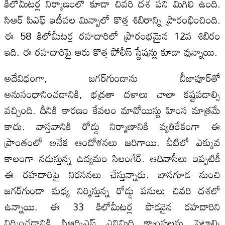
కిలోమీటర్ల నిర్మాణంలో కూడా చివరి దశ పని మిగిలి ఉంది.
సిఆర్ పిఎఫ్ ఇటీవల మిన్పాలో కొత్త శిబిరాన్ని ప్రారంభించింది.
ఈ 58 కిలోమీటర్ల రహదారిలో ప్రారంభమైన 12వ శిబిరం
ఇది. ఈ రహదారిపై ఆరు కొత్త పోలీస్ స్టేషన్లు కూడా వున్నాయి.
అదేవిధంగా, జగర్‌గుండాను బీజాపూర్‌తో
అనుసంధానించడానికి, భద్రతా దళాలు చాలా కష్టపడాల్సి
వచ్చింది. దీనికి కారణం కేవలం మావోయిస్టు హింస మాత్రమే
కాదు. వాస్తవానికి రోడ్డు నిర్మాణానికి వ్యతిరేకంగా ఈ
ప్రాంతంలో అనేక ఆందోళనలు జరిగాయి. వీటిలో ఎక్కువ
కాలంగా నడుస్తున్న ఉద్యమం సిలంగేర్. ఆదివాసీలు ఇప్పటికీ
ఈ రహదారిపై నిరసనలు చేస్తున్నారు. బాసగూడ నుంచి
జగర్‌గుండా మధ్య నిర్మిస్తున్న రోడ్డు పనులు చివరి దశలో
ఉన్నాయి. ఈ 33 కిలోమీటర్ల పొడవైన రహదారిని
నిర్మించడానికి సిఆర్పిఎఫ్ ఎనిమిది క్యాంపులను పెట్టాల్సి