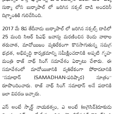
సుక్మా లోని బుర్కాపాల్ లో జరిగిన నక్సల్ దాడి అందరినీ
దిగ్భ్రాంతికి గురిచేసింది.
2017 మే 8వ తేదీనాడు బుర్కాపాల్ లో జరిగిన నక్సల్స్ దాడిలో
25 మంది సిఆర్ పిఎఫ్ జవాన్లు మరణించిన రెండు వారాల
తరువాత, మావోయిజం వ్యతిరేకంగా కొనసాగుతున్న సమగ్ర
భద్రత, అభివృద్ధి కార్యక్రమాన్ని సమీక్షించడానికి అప్పటి గృహ
మంత్రి రాజ్ నాథ్ సింగ్ సమావేశం ఏర్పాటు చేశారు. ఈ
సమావేశంలో మావోయిజానికి వ్యతిరేకంగా పోరాడటానికి
“సమాధాన్ (SAMADHAN-పరిష్కార) సూత్రం”
రూపొందించారు. రాజ్ నాథ్ సింగ్ సమాధాన్ అనే పదానికి
ఇలా వివరణ ఇచ్చారు.
ఎస్ అంటే స్మార్ట్ నాయకత్వం, ఎ అంటే (అగ్రెసివ్)దూకుడు