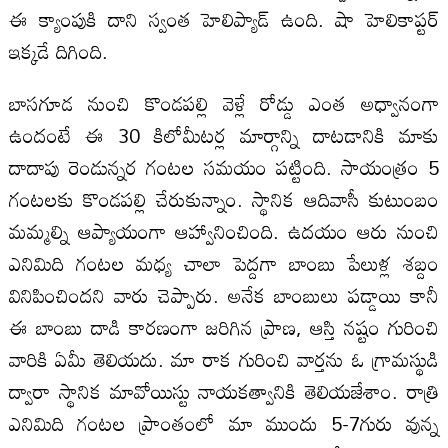
ఈ క్యాంపుకి దాని స్వంత హెలిప్యాడ్ ఉంది. షా హెలికాప్టర్
ఇక్కడే దిగింది.
బాసగూడ నుంచి కొండపల్లి వెళ్లే రోడ్డు ఎంత అధ్వానంగా
ఉందంటే ఈ 30 కిలోమీటర్ల మార్గాన్ని దాటడానికి మాకు
దాదాపు రెండున్నర గంటల సమయం పట్టింది. సాయంత్రం 5
గంటలకు కొండపల్లి చేరుకున్నాం. స్థానిక ఆదివాసీ కుటుంబం
మమ్మల్ని ఆప్యాయంగా ఆహ్వానించింది. ఉదయం ఆరు నుంచి
ఎనిమిది గంటల మధ్య చాలా పెద్దగా బాంబు పేలుళ్ల శబ్దం
వినిపించిందని వారు చెప్పారు. అనేక బాంబులు పడ్డాయి కానీ
ఈ బాంబు దాడి కారణంగా జరిగిన ప్రాణ, ఆస్తి నష్టం గురించి
వారికి ఏమీ తెలియదు. మా రాక గురించి వార్తను ఓ గ్రామస్థుడి
ద్వారా స్థానిక మావోయిస్టు నాయకత్వానికి తెలియజేశాం. రాత్రి
ఎనిమిది గంటల ప్రాంతంలో మా ముందు 5-7గురు వున్న