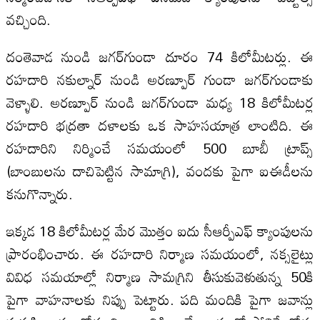
వచ్చింది.
దంతెవాడ నుండి జగర్‌గుండా దూరం 74 కిలోమీటర్లు. ఈ
రహదారి నకుల్నార్ నుండి అరణ్పూర్ గుండా జగర్‌గుండాకు
వెళ్ళాలి. అరణ్పూర్ నుండి జగర్‌గుండా మధ్య 18 కిలోమీటర్ల
రహదారి భద్రతా దళాలకు ఒక సాహసయాత్ర లాంటిది. ఈ
రహదారిని నిర్మించే సమయంలో 500 బూబీ ట్రాప్స్
(బాంబులను దాచిపెట్టిన సామాగ్రి), వందకు పైగా ఐఈడీలను
కనుగొన్నారు.
ఇక్కడ 18 కిలోమీటర్ల మేర మొత్తం ఐదు సీఆర్పీఎఫ్ క్యాంపులను
ప్రారంభించారు. ఈ రహదారి నిర్మాణ సమయంలో, నక్సలైట్లు
వివిధ సమయాల్లో నిర్మాణ సామగ్రిని తీసుకువెళుతున్న 50కి
పైగా వాహనాలకు నిప్పు పెట్టారు. పది మందికి పైగా జవాన్లు