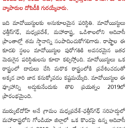
వ్యాపారుల దోపిడీకి గురయ్యేవారు.
ఇది మావోయిస్టులకు అనుకూలమైన పరిస్థితి. మావోయిస్టులు
ఛత్తీస్‌గఢ్‌, మధ్యప్రదేశ్, మహారాష్ట్ర, ఒడిశాలలోని ఆదివాసీ
ప్రాంతాల్లో తమ స్థానాన్ని సంపాదించుకోగలిగారు. రాష్ట్రాల ఈ
కూడలి స్థలం మావోయిస్టుల పురోగతికి అవసరమైన ఇతర
మెరుగైన పరిస్థితులను కూడా కల్పిస్తోంది. మావోయిస్టులు ఒక
రాష్ట్రంలో దాడులు చేసి మరొక రాష్ట్రంలోకి ప్రవేశించడంతో
అక్కడ వారి జాడ కనుక్కోవడం కష్టమయ్యేది. మావోయిస్టుల ఈ
వ్యూహాన్ని అడ్డుకునేందుకు తొలి ప్రయత్నం 2019లో
ప్రారంభమైంది.
ముర్కుట్‌దోహ్ అనే గ్రామం మధ్యప్రదేశ్-ఛత్తీస్‌గఢ్ సరిహద్దులో
మహారాష్ట్రలోని గోండియా జిల్లాలో ఒక కొండపై ఉన్న ఆదివాసీ