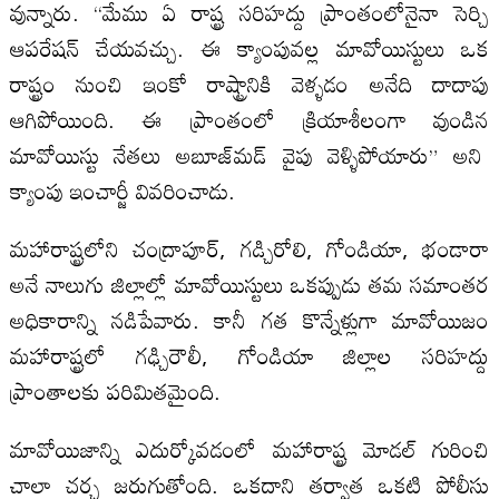
వున్నారు. “మేము ఏ రాష్ట్ర సరిహద్దు ప్రాంతంలోనైనా సెర్చి
ఆపరేషన్ చేయవచ్చు. ఈ క్యాంపువల్ల మావోయిస్టులు ఒక
రాష్ట్రం నుంచి ఇంకో రాష్ట్రానికి వెళ్ళడం అనేది దాదాపు
ఆగిపోయింది. ఈ ప్రాంతంలో క్రియాశీలంగా వుండిన
మావోయిస్టు నేతలు అబూజ్‌మడ్ వైపు వెళ్ళిపోయారు” అని
క్యాంపు ఇంచార్జీ వివరించాడు.
మహారాష్ట్రలోని చంద్రాపూర్, గడ్చిరోలి, గోండియా, భండారా
అనే నాలుగు జిల్లాల్లో మావోయిస్టులు ఒకప్పుడు తమ సమాంతర
అధికారాన్ని నడిపేవారు. కానీ గత కొన్నేళ్లుగా మావోయిజం
మహారాష్ట్రలో గఢ్చిరౌలీ, గోండియా జిల్లాల సరిహద్దు
ప్రాంతాలకు పరిమితమైంది.
మావోయిజాన్ని ఎదుర్కోవడంలో మహారాష్ట్ర మోడల్ గురించి
చాలా చర్చ జరుగుతోంది. ఒకదాని తర్వాత ఒకటి పోలీసు