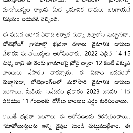
మావోయిస్టుల క్యాంపు మీద వైమానిక దాడులు జరిగాయనే
విషయం బయటికి వచ్చింది.
ఈ ఘటన జరిగిన ఏడాది తర్వాత సుక్మా జిల్లాలోని మెట్టాగుడా,
బోటెథోంగ్ గ్రామాల్లో భద్రతా దళాలు వైమానిక దాడులు
చేశారని మావోయిస్టులు ఆరోపించారు. 2022 ఏప్రిల్ 14-15
మధ్య రాత్రి ఈ రెండు గ్రామాలపై డ్రోన్ల ద్వారా 12 కంటే ఎక్కువ
బాంబులు వేసారని వారన్నారు. ఈ ఏడాది జనవరిలో
మెట్టాగుడా, బోటెథాంగ్‌లలో మరోసారి వైమానిక దాడులు
జరిగాయి. మీడియా నివేదికల ప్రకారం 2023 జనవరి 11న
ఉదయం 11 గంటలకు డ్రోన్‌లు బాంబుల వర్షం కురిపించాయి.
అయితే భద్రతా బలగాలు ఈ ఆరోపణలను తిరస్కరించాయి.
“మావోయిస్టులను అన్ని వైపుల నుండి చుట్టుముట్టేశాం. ఈ