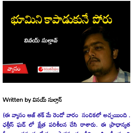
Written by
వినయ్ సుల్తాన్
(ఈ వ్యాసం ఆజ్ తక్ మే రెండో వారం సంచికలో అచ్చయింది .
ఛత్తీస్ ఘడ్ లో క్షేత్ర పరిశీలన చేసి రాశారు. ఈ ప్రాధాన్యత