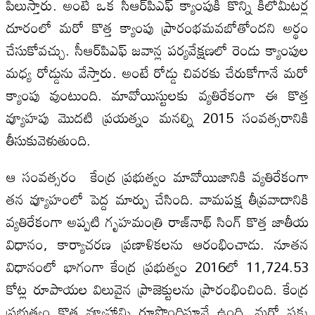
పిలుస్తారు. అంటే ఒక సీఆర్‌పిఎఫ్ క్యాంపుకి కొన్ని కిలోమీటర్ల
దూరంలో మరో కొత్త క్యాంపు ప్రారంభమవబోతోందని అర్థం
చేసుకోవచ్చు. సీఆర్‌పిఎఫ్ జవాన్ల పర్యవేక్షణలో రెండు క్యాంపుల
మధ్య రోడ్డును వేస్తారు. అంటే రోడ్డు చివరకు చేరుకోగానే మరో
క్యాంపు వుంటుంది. మావోయిస్టులకు వ్యతిరేకంగా ఈ కొత్త
వ్యూహపు మొదటి ప్రయత్నం మనల్ని 2015 సంవత్సరానికి
తీసుకువెళుతుంది.
ఆ సంవత్సరం కేంద్ర ప్రభుత్వం మావోయిజానికి వ్యతిరేకంగా
తన వ్యూహంలో పెద్ద మార్పు చేసింది. వామపక్ష తీవ్రవాదానికి
వ్యతిరేకంగా అప్పటి గృహమంత్రి రాజ్‌నాథ్ సింగ్ కొత్త జాతీయ
విధానం, కార్యాచరణ ప్రణాళికలను ఆరంభించాడు. నూతన
విధానంలో భాగంగా కేంద్ర ప్రభుత్వం 2016లో 11,724.53
కోట్ల రూపాయల విలువైన ప్రాజెక్టులను ప్రారంభించింది. కేంద్ర
ప్రభుత్వం కొత్త వ్యూహాన్ని రూపొందిస్తూనే ఉంది. మరో పక్క