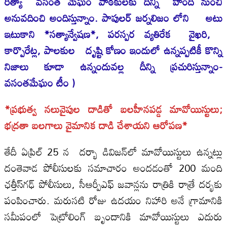
రీత్యా వసంత మేఘం పాఠకులకు దీన్ని హిందీ నుంచి
అనువదించి అందిస్తున్నాం. పాపులర్ జర్నలిజం లోని అటు
ఇటుకాని *సత్యాన్వేషణ*, పరస్పర వ్యతిరేక వైఖరి,
కార్పొరేట్ల, పాలకుల దృష్టి కోణం ఇందులో ఉన్నప్పటికీ కొన్ని
నిజాలు కూడా ఉన్నందువల్ల దీన్ని ప్రచురిస్తున్నాం-
వసంతమేఘం టీం )
*ప్రభుత్వ నలువైపుల దాడితో బలహీనపడ్డ మావోయిస్టులు;
భద్రతా బలగాలు వైమానిక దాడి చేశాయని ఆరోపణ*
తేదీ ఏప్రిల్ 25 న దర్భా డివిజన్‌లో మావోయిస్టులు ఉన్నట్లు
దంతెవాడ పోలీసులకు సమాచారం అందడంతో 200 మంది
ఛత్తీస్‌గఢ్ పోలీసులు, సీఆర్పీఎఫ్ జవాన్లను రాత్రికి రాత్రే దర్భకు
పంపించారు. మరుసటి రోజు ఉదయం నిహారి అనే గ్రామానికి
సమీపంలో పెట్రోలింగ్ బృందానికి మావోయిస్టులు ఎదురు