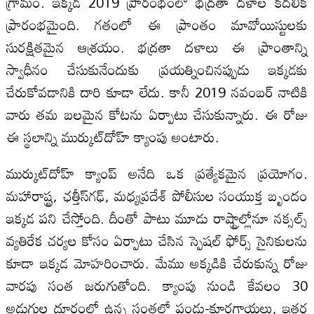
గ్రామం. ఇక్కడ 2019 ప్రారంభంలో భద్రతా దళాల కదలిక
ప్రారంభమైంది. గతంలో ఈ ప్రాంతం మావోయిస్టులకు
సురక్షితమైన ఆశ్రయం. భద్రతా దళాలు ఈ ప్రాంతాన్ని
స్వాధీనం చేసుకునేందుకు ప్రయత్నించినప్పుడు ఇక్కడకు
చేరుకోవడానికి దారి కూడా లేదు. కానీ 2019 నవంబర్ నాటికి
వారు తమ బలమైన కోటను ఏర్పాటు చేసుకున్నారు. ఈ రోజు
ఈ స్థలాన్ని ముర్కుట్‌దోహ్ క్యాంపు అంటారు.
ముర్కుట్‌దోహ్ క్యాంప్ అనేది ఒక ప్రత్యేకమైన ప్రయోగం.
మహారాష్ట్ర, ఛత్తీస్‌గఢ్‌, మధ్యప్రదేశ్‌ పోలీసుల సంయుక్త బృందం
ఇక్కడ పని చేస్తోంది. దీంతో పాటు మూడు రాష్ట్రాల్లోనూ నక్సల్స్
వ్యతిరేక చర్యల కోసం ఏర్పాటు చేసిన స్పెషల్ ఫోర్స్ సైనికులను
కూడా ఇక్కడ మోహరించారు. మేము అక్కడికి చేరుకున్న రోజు
వారపు సంత జరుగుతోంది. క్యాంపు నుండి కేవలం 30
అడుగుల దూరంలో ఉన్న సంతలో పండ్లు-కూరగాయలు, ఇతర