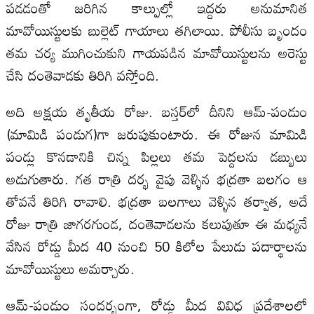
పడడంతో జరిగిన కాల్పుల్లో ఇద్దరు అనుమానిత
మావోయిస్టులకు బుల్లెట్ గాయాలు తగిలాయి. పోలీసు బృందం
తమ చర్య ముగించుకుని గాయపడిన మావోయిస్టులను అరెస్టు
చేసి దంతెవాడకు తిరిగి వస్తోంది.
అది అక్షయ తృతీయ రోజు. బస్తర్‌లో దీనిని ఆమ్-పండుం
(మామిడి పండుగ)గా జరుపుకుంటారు. ఈ రోజున మామిడి
పండ్లు కొనడానికి చిన్న పిల్లలు తమ పెద్దలను డబ్బులు
అడుగుతారు. గత రాత్రి దర్భ వైపు వెళ్ళిన భద్రతా బలగం ఆ
తోవనే తిరిగి రావాలి. భద్రతా బలగాలు వెళ్ళిన తర్వాత, అదే
రోజు రాత్రి జాగరగుండ, దంతెవాడలను కలుపుతూ ఈ మధ్యనే
వేసిన రోడ్డు మీద 40 నుంచి 50 కిలోల పేలుడు పదార్థాలను
మావోయిస్టులు అమర్చారు.
ఆమ్-పండుం సందర్భంగా, రోడ్డు మీద వివిధ ప్రదేశాలలో