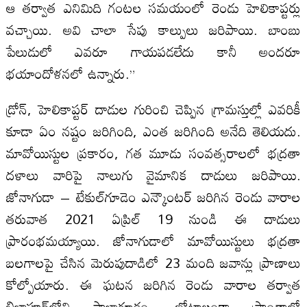
ఆ తర్వాత ఎనిమిది గంటల సమయంలో రెండు హెలికాప్టర్లు
వచ్చాయి. అవి చాలా సేపు కాల్పులు జరిపాయి. బాంబు
పేలుడులో ఎవరూ గాయపడలేదు కానీ అందరూ
భయాందోళనలో ఉన్నారు.”
డ్రోన్, హెలికాప్టర్ దాడుల గురించి చెప్పిన గ్రామస్తుల్లో ఎవరికీ
కూడా ఏం నష్టం జరిగింది, ఎంత జరిగింది అనేది తెలియదు.
మావోయిస్టుల ప్రకారం, గత మూడు సంవత్సరాలలో భద్రతా
దళాలు వారిపై నాలుగు వైమానిక దాడులు జరిపాయి.
జోనాగుడా – టేకుల్‌గూడెం ఎన్కౌంటర్ జరిగిన రెండు వారాల
తరువాత 2021 ఏప్రిల్ 19 నుండి ఈ దాడులు
ప్రారంభమయ్యాయి. జోనాగుడాలో మావోయిస్టులు భద్రతా
బలగాలపై చేసిన మెరుపుదాడిలో 23 మంది జవాన్లు ప్రాణాలు
కోల్పోయారు. ఈ ఘటన జరిగిన రెండు వారాల తర్వాత
బిజాపూర్‌లోని పాలాగూడం, బోటాలంకా ప్రాంతాల్లో