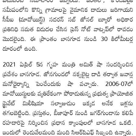
సమీపంలోని కొన్ని గ్రామాలపై వైమానిక దాడులు జరిగాయని
సీపీఐ (మావోయిస్ట్) సదరన్ సబ్ జోనల్ బ్యూరో అధికార
ప్రతినిధి సమత విడుదల చేసిన ప్రెస్ నోట్ వాట్సప్‌లో రావడం
మొదలైంది. ఈ ప్రాంతం బాసగూడ నుండి 30 కిలోమీటర్ల
దూరంలో ఉంది.
2021 ఏప్రిల్ 5న గృహ మంత్రి అమిత్ షా సందర్శించిన
ప్రదేశం బాసగూడ. జోనగుండలో నక్సలైట్ల దాడి తర్వాత జవాన్ల
మనోధైర్యాన్ని పెంచేందుకు షా వచ్చారు. 2006-07లో
మావోయిస్టులకు వ్యతిరేకంగా పోరాడుతున్న ప్రభుత్వ ప్రాయోజిత
ప్రైవేట్ మిలీషియా సల్వాజుడుం ఇక్కడ అనేక ఇళ్లను
తగలబెట్టింది. ప్రస్తుతం, బీజాపూర్ నుండి జగర్‌గుండాను కలిపే
రహదారిపై నిర్మించిన ప్రధాన క్యాంపులలో బాసగూడ ఒకటి.
ఇందులో రెండువేలమంది మంది సిఆర్‌పిఎఫ్ సిబ్బంది ఉన్నారు.