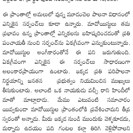
ఈ ప్రాంతాల్లో అమలులో వున్న మూడంచెల పాలనా విధానంలో
ఎన్నికైన సర్పంచ్‌లు కూడా ఉన్నారు. మావోయిస్టులు తమ
ప్రభావం ఉన్న ప్రాంతాల్లో ఎన్నికలను బహిష్కరించడంతో ప్రతి
పంచాయతీ నుంచి సర్పంచ్‌ను ఏకగ్రీవంగా ఎన్నుకుంటున్నారు.
మావోయిస్టుల అంగీకారంతోనే ఈ పని జరుగుతుంది.
ఏకగ్రీవంగా ఎన్నికైన ఈ సర్పంచ్‌లు సాధారణంగా
అలంకారప్రాయంగా ఉంటారు. ఇక్కడ ప్రతి పరిపాలనా
నిర్ణయాన్ని జనతన ప్రభుత్వం నియమించిన ముఖ్యులు
తీసుకుంటారు. అలాంటి ఒక నాయకుడు వచ్చీ రాని హిందీలో
మాతో మాట్లాడాడు. మేము ఎటువంటి సమాచారం
యివ్వకుండా మావోయిస్టుల ప్రాంతంలోకి ప్రవేశించామని తీవ్ర
స్వరంతో అన్నాడు. మీరు ఇక్కడ నుండి ముందుకు వెళ్ళకూడదు,
మర్నాడు ఉదయం పది గంటల కల్లా తిరిగి వెళ్లిపోవాలని