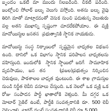
బృందం ఒకటి మా ముందు నిలబడింది. చీకటి పడింది.
ఇంట్లోంచి సోలార్ బల్బు వెలుగు వస్తోంది. అతను బల్బు వైపు
తిరిగి మాతో మాట్లాడడంతో వెనుక నుంచి పడుతున్న వెలుతురు
వల్ల అతని ముఖాన్ని స్పష్టంగా చూడలేకపోయాం. ఈ వ్యక్తి
మావోయిస్టుల జనతన ప్రభుత్వానికి స్థానిక నాయకుడు.
మావోయిస్టు సంస్థ నిర్మాణంలో స్పష్టమైన బాధ్యతల విభజన
ఉంది. దానిలో ఒక విభాగం స్థానిక పరిపాలన బాధ్యతలను
వహిస్తుంది. ఇందులోకి స్థానిక స్థాయిలో జరిగే సామూహిక
వ్యవసాయం, జన తన (ప్రజల)ప్రభుత్వం నిర్మించిన
చెరువులు, పాఠశాలల బాధ్యత వుంటుంది. ఈ శాఖ గ్రామస్తుల
నుండి నిర్ణీత లెవీని వసూలు చేస్తుంది. ఒక నెలలో ఒక వ్యక్తి ఒక
రోజు సంపాదన పార్టీ ఖాతాలోకి వెళ్తుంది. మీ దగ్గర ఒక
మోటార్ సైకిల్ ఉంటే, పార్టీకి సంవత్సరానికి రూ. 500 లెవీ
చెల్లించాలి. ట్రాక్టర్ వుంటే సంవత్సరానికి లెవీ రూ.5,000.