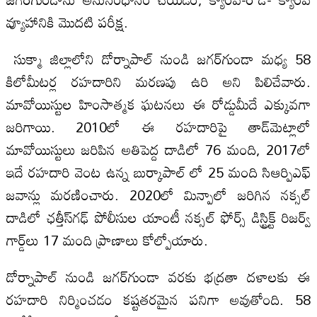
వ్యూహానికి మొదటి పరీక్ష.
సుక్మా జిల్లాలోని డోర్నాపాల్ నుండి జగర్‌గుండా మధ్య 58
కిలోమీటర్ల రహదారిని మరణపు ఉరి అని పిలిచేవారు.
మావోయిస్టుల హింసాత్మక ఘటనలు ఈ రోడ్డుమీదే ఎక్కువగా
జరిగాయి. 2010లో ఈ రహదారిపై తాడ్‌మెట్లాలో
మావోయిస్టులు జరిపిన అతిపెద్ద దాడిలో 76 మంది, 2017లో
ఇదే రహదారి వెంట ఉన్న బుర్కాపాల్ లో 25 మంది సిఆర్పిఎఫ్
జవాన్లు మరణించారు. 2020లో మిన్పాలో జరిగిన నక్సల్
దాడిలో ఛత్తీస్‌గఢ్ పోలీసుల యాంటీ నక్సల్ ఫోర్స్ డిస్ట్రిక్ట్ రిజర్వ్
గార్డ్‌లు 17 మంది ప్రాణాలు కోల్పోయారు.
డోర్నాపాల్ నుండి జగర్‌గుండా వరకు భద్రతా దళాలకు ఈ
రహదారి నిర్మించడం కష్టతరమైన పనిగా అవుతోంది. 58