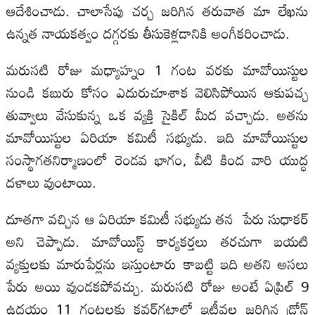
ఆదేశించాడు. చాలాసేపు చర్చ జరిగిన తరువాత మా లేఖను
ఉన్నత నాయకత్వం దగ్గరకు తీసుకెళ్లడానికి అంగీకరించాడు.
మరుసటి రోజు మధ్యాహ్నం 1 గంట వరకు మావోయిస్టుల
నుండి కబురు కోసం ఎదురుచూశాక వెలిసిపోయిన ఆకుపచ్చ
తువ్వాలు వేసుకున్న ఒక వ్యక్తి సైకిల్ మీద వచ్చాడు. అతను
మావోయిస్టుల ఏరియా కమిటీ సభ్యుడు. ఇది మావోయిస్టుల
సంస్థాగతనిర్మాణంలో రెండవ భాగం, వీటి కింద వారి యుద్ధ
దళాలు వుంటాయి.
దూతగా వచ్చిన ఆ ఏరియా కమిటీ సభ్యుడు తన పేరు సుధాకర్
అని చెప్పాడు. మావోయిస్ట్ కార్యకర్తలు తరచుగా బయటి
వ్యక్తులకు మారుపేర్లను ఇస్తుంటారు కాబట్టి ఇది అతని అసలు
పేరు అయి వుండకపోవచ్చు. మరుసటి రోజు అంటే ఏప్రిల్ 9
ఉదయం 11 గంటలకు కవర్‌గట్టాలో ఇటీవల జరిగిన డ్రోన్