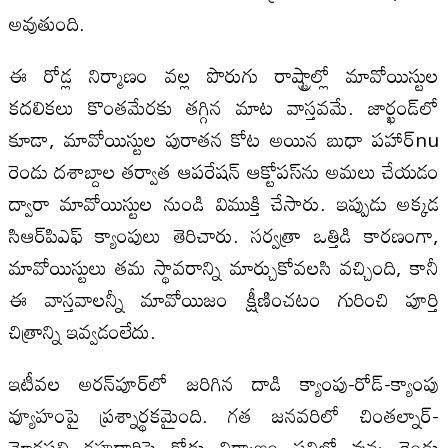
అవుతుంది.
ఈ రోడ్ల నిర్మాణం వల్ల పొరుగు రాష్ట్రాల్లో మావోయిస్టుల
కదలికలు కొంతమేరకు తగ్గిన మాట వాస్తవమే. జార్ఖండ్‌లో
కూడా, మావోయిస్టుల పురాతన కోట అయిన బుధా పహార్‌nu
రెండు దశాబ్దాల తర్వాత ఆపరేషన్ ఆక్టోపస్‌ను అమలు చేయడం
ద్వారా మావోయిస్టుల నుండి విముక్తి చేసారు. ఇప్పుడు అక్కడ
సిఆర్‌పిఎఫ్ క్యాంపులు తెరిచారు. సర్వత్రా ఒత్తిడి కారణంగా,
మావోయిస్టులు తమ స్థావరాన్ని మార్చుకోవలసి వచ్చింది, కానీ
ఈ వాస్తవాలన్నీ మావోయిజం క్షీణించటం గురించి పూర్తి
చిత్రాన్ని ఇవ్వడంలేదు.
ఇటీవల అరన్‌పూర్‌లో జరిగిన దాడి క్యాంపు-రోడ్-క్యాంపు
వ్యూహంపై ప్రశ్నార్థకమైంది. గత జనవరిలో చింతల్నార్-
మోరపల్లి రహదారిపై రోడ్డు నిర్మాణం పనిలో వున్న రెండు