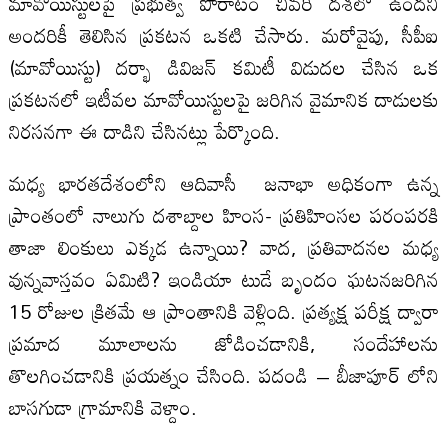
మావోయిస్టులపై ప్రభుత్వ పోరాటం చివరి దశలో ఉందని
అందరికీ తెలిసిన ప్రకటన ఒకటి చేసారు. మరోవైపు, సీపీఐ
(మావోయిస్టు) దర్భా డివిజన్ కమిటీ విడుదల చేసిన ఒక
ప్రకటనలో ఇటీవల మావోయిస్టులపై జరిగిన వైమానిక దాడులకు
నిరసనగా ఈ దాడిని చేసినట్లు పేర్కొంది.
మధ్య భారతదేశంలోని ఆదివాసీ జనాభా అధికంగా ఉన్న
ప్రాంతంలో నాలుగు దశాబ్దాల హింస- ప్రతిహింసల పరంపరకి
తాజా లింకులు ఎక్కడ ఉన్నాయి? వాద, ప్రతివాదనల మధ్య
వున్నవాస్తవం ఏమిటి? ఇండియా టుడే బృందం ఘటనజరిగిన
15 రోజుల క్రితమే ఆ ప్రాంతానికి వెళ్లింది. ప్రత్యక్ష పరీక్ష ద్వారా
ప్రమాద మూలాలను జోడించడానికి, సందేహాలను
తొలగించడానికి ప్రయత్నం చేసింది. పదండి – బీజాపూర్ లోని
బాసగుడా గ్రామానికి వెళ్దాం.