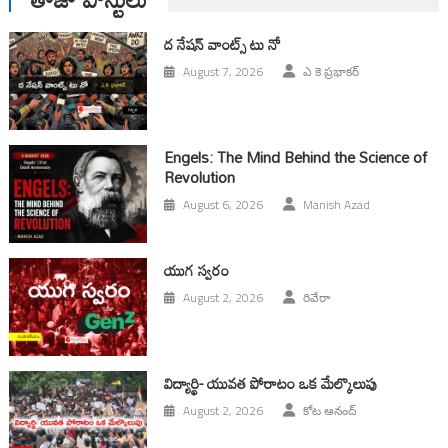
ద నేషన్ వాంట్స్ టు నో
August 7, 2026
ఎ కె ప్రభాకర్
Engels: The Mind Behind the Science of
Revolution
August 6, 2026
Manish Azad
యుగ స్వ‌రం
August 2, 2026
రివేరా
విద్యార్థి- యువత పోరాటం ఒక మేల్కొలుపు
August 2, 2026
కోట ఆనంద్