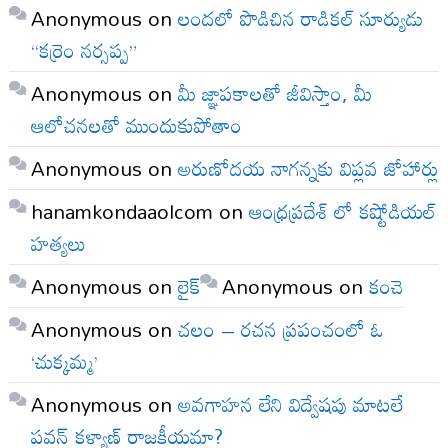
Anonymous
on
లందలో పొడిచిన రాడికల్ సూర్యుడు
“కర్రెం నర్సప్ప”
Anonymous
on
మీ జ్ఞాపకాలతో జీవిస్తాం, మీ
ఆలోచనలతో ముందుకుపోతాం
Anonymous
on
అరుణోదయ నాగన్నకు విప్లవ జోహార్లు
hanamkondaaolcom
on
ఆంధ్రప్రదేశ్ లో కష్టోడియల్
హత్యలు
Anonymous
on
లైక్
Anonymous
on
కంచె
Anonymous
on
చలం – రచన ప్రపంచంలో ఓ
‘చుక్కమ్మ’
Anonymous
on
అవగాహన లేని విద్వేషపు మాటలే
పవన్ కళ్యాణ్ రాజకీయమా?