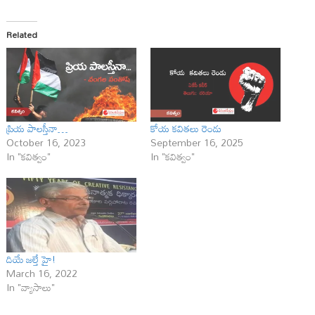
Related
ప్రియ పాలస్తీనా…
కోయ కవితలు రెండు
October 16, 2023
September 16, 2025
In "కవిత్వం"
In "కవిత్వం"
దియే జల్తే హై!
March 16, 2022
In "వ్యాసాలు"