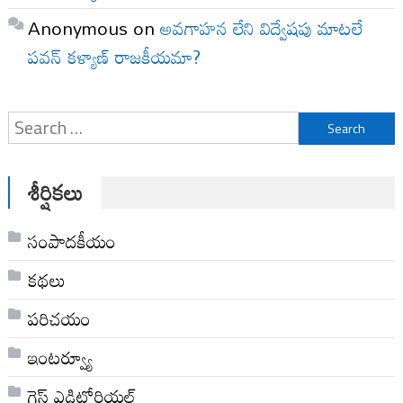
Anonymous
on
అవగాహన లేని విద్వేషపు మాటలే
పవన్ కళ్యాణ్ రాజకీయమా?
Search
for:
శీర్షికలు
సంపాదకీయం
కథలు
పరిచయం
ఇంటర్వ్యూ
గెస్ట్ ఎడిటోరియల్