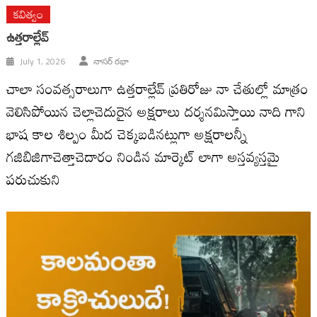
కవిత్వం
ఉత్తరాల్లేవ్
July 1, 2026
నాసర్ రభా
చాలా సంవత్సరాలుగా ఉత్తరాల్లేవ్ ప్రతిరోజు నా చేతుల్లో మాత్రం
వెలిసిపోయిన చెల్లాచెదురైన అక్షరాలు దర్శనమిస్తాయి నాది గాని
భాష కాల శిల్పం మీద చెక్కబడినట్లుగా అక్షరాలన్నీ
గజిబిజిగాచెత్తాచెదారం నిండిన మార్కెట్ లాగా అస్తవ్యస్తమై
పరుచుకుని