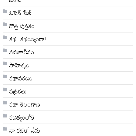
ఓపెన్ పేజీ
కొత్త పుస్తకం
కథ..కథయ్యిందా!
సమకాలీనం
సాహిత్యం
కథావరణం
పత్రికలు
కథా తెలంగాణ
కవిత్వంలోకి
నా క‌థ‌తో నేను