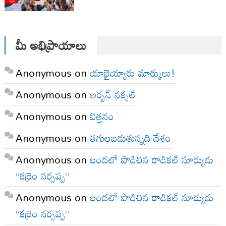
మీ అభిప్రాయాలు
Anonymous
on
యాభైయ్యారు మార్కులు!
Anonymous
on
అర్బన్ నక్సల్
Anonymous
on
విత్తనం
Anonymous
on
తగులబడుతున్నది దేశం
Anonymous
on
లందలో పొడిచిన రాడికల్ సూర్యుడు
“కర్రెం నర్సప్ప”
Anonymous
on
లందలో పొడిచిన రాడికల్ సూర్యుడు
“కర్రెం నర్సప్ప”