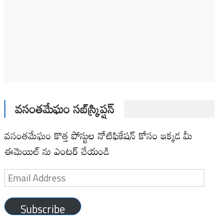
వసంతమేఘం సబ్‌స్క్రిప్షన్
వసంతమేఘం కొత్త పోస్టుల నోటిఫికేషన్ కోసం ఇక్కడ మీ
ఈమెయిల్ ను ఎంటర్ చేయండి
Email
Address
Subscribe