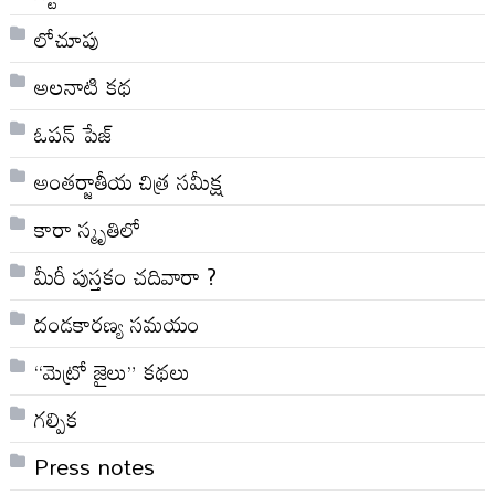
లోచూపు
అల‌నాటి క‌థ‌
ఓపన్ పేజ్
అంతర్జాతీయ చిత్ర సమీక్ష
కారా స్మృతిలో
మీరీ పుస్తకం చదివారా ?
దండకారణ్య సమయం
“మెట్రో జైలు” కథలు
గల్పిక
Press notes