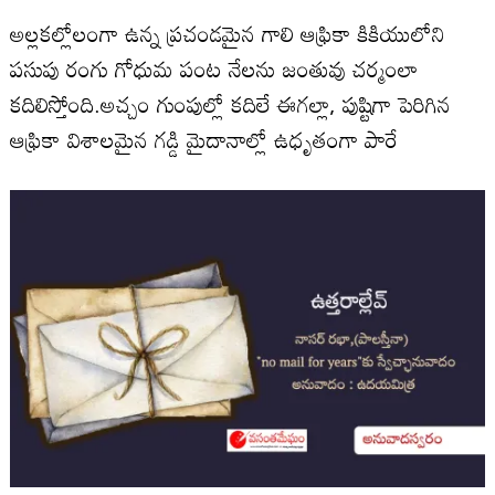
అల్లకల్లోలంగా ఉన్న ప్రచండమైన గాలి ఆఫ్రికా కికియులోని
పసుపు రంగు గోధుమ పంట నేలను జంతువు చర్మంలా
కదిలిస్తోంది.అచ్చం గుంపుల్లో కదిలే ఈగల్లా, పుష్టిగా పెరిగిన
ఆఫ్రికా విశాలమైన గడ్డి మైదానాల్లో ఉధృతంగా పారే