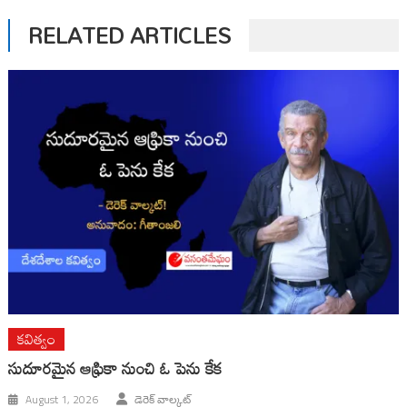
RELATED ARTICLES
కవిత్వం
సుదూరమైన ఆఫ్రికా నుంచి ఓ పెను కేక
August 1, 2026
డెరెక్ వాల్కట్