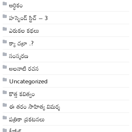
ఆర్ధికం
హస్బెండ్ స్టిచ్ – 3
ఎరుకల కథలు
క్యా చల్రా .?
సంస్మరణ
అలనాటి రచన
Uncategorized
కొత్త కవిత్వం
ఈ తరం సాహిత్య విమర్శ
పత్రికా ప్రకటనలు
కీనోట్