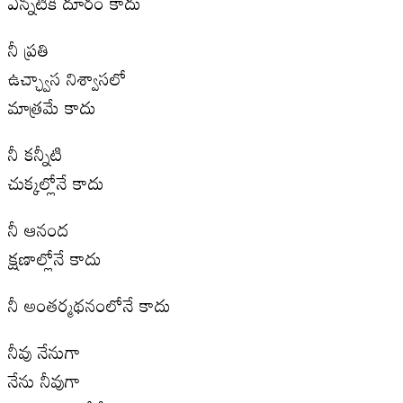
ఎన్నటికీ దూరం కాదు
నీ ప్రతి
ఉచ్ఛ్వాస నిశ్వాస‌లో
మాత్రమే కాదు
నీ కన్నీటి
చుక్కల్లోనే కాదు
నీ ఆనంద
క్షణాల్లోనే కాదు
నీ అంతర్మథ‌నంలోనే కాదు
నీవు నేనుగా
నేను నీవుగా