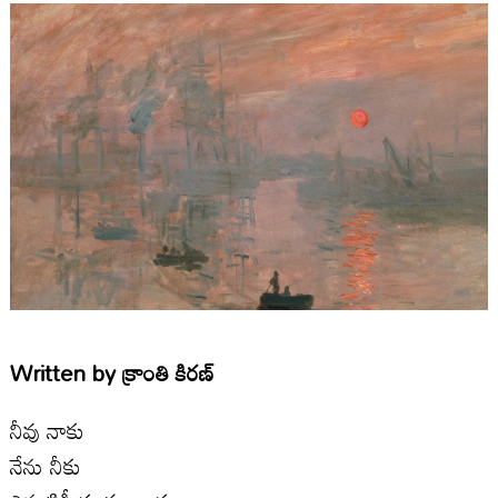
Written by
క్రాంతి కిరణ్
నీవు నాకు
నేను నీకు