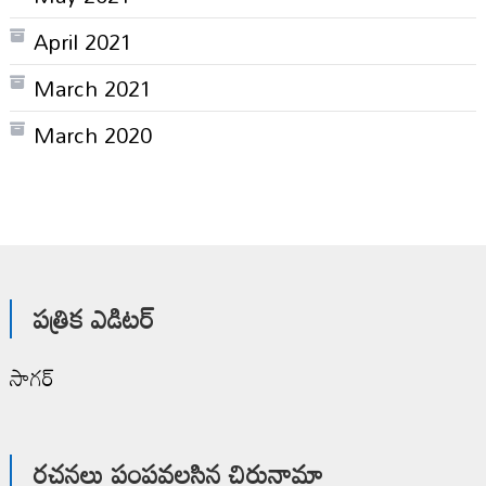
April 2021
March 2021
March 2020
పత్రిక ఎడిటర్
సాగర్
రచనలు పంపవలసిన చిరునామా