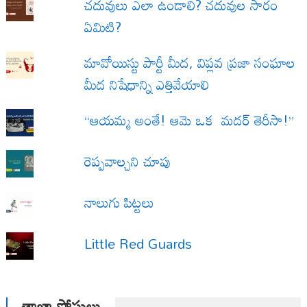
చదువులు ఎలా ఉండాలి? చదువుల సారం
ఏమిటి?
మావోయిస్టు పార్టీ మీద, విప్లవ ప్రజా సంఘాల
మీద నిషేధాన్ని ఎత్తివేయాలి
“ఆయమ్మ అంతే! ఆమె ఒక మదర్ తెరీసా!”
రెప్పవాల్చని చూపు
నాలుగు పిట్టలు
Little Red Guards
తాజా పోస్టులు