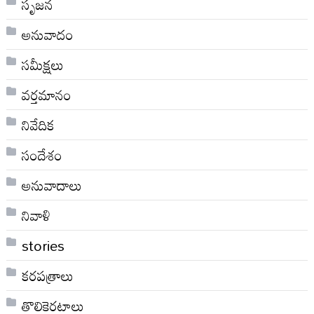
సృజన
అనువాదం
సమీక్షలు
వర్తమానం
నివేదిక
సందేశం
అనువాదాలు
నివాళి
stories
కరపత్రాలు
తొలికెరటాలు