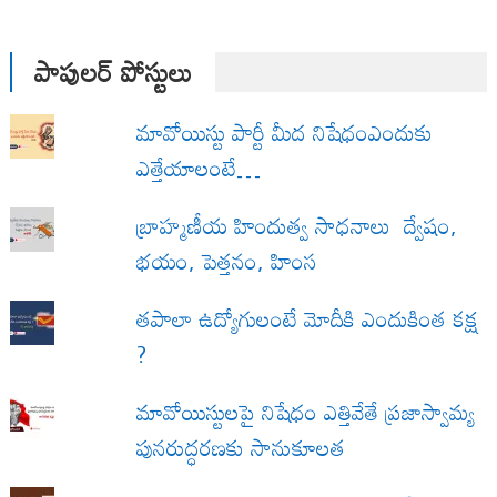
పాపులర్ పోస్టులు
మావోయిస్టు పార్టీ మీద నిషేధంఎందుకు
ఎత్తేయాలంటే…
బ్రాహ్మణీయ హిందుత్వ సాధనాలు ద్వేషం,
భయం, పెత్తనం, హింస
త‌పాలా ఉద్యోగులంటే మోదీకి ఎందుకింత కక్ష
?
మావోయిస్టులపై నిషేధం ఎత్తివేతే ప్రజాస్వామ్య
పునరుద్ధరణకు సానుకూలత