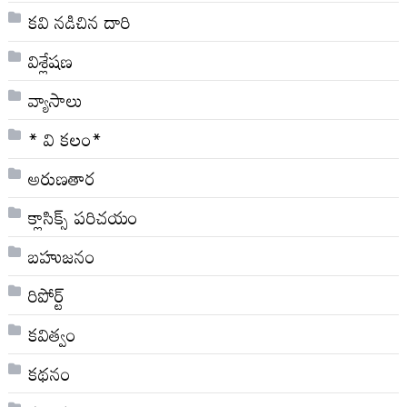
కవి నడిచిన దారి
విశ్లేషణ
వ్యాసాలు
* వి క‌లం*
అరుణతార
క్లాసిక్స్ ప‌రిచ‌యం
బహుజనం
రిపోర్ట్
కవిత్వం
కథనం