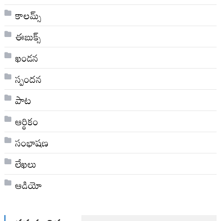
కాలమ్స్
ఈబుక్స్
ఖండన
స్పందన
పాట
ఆర్థికం
సంభాషణ
లేఖలు
ఆడియో