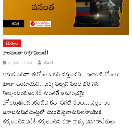
కవిత్వం
కాలమంతా కాక్రొచులుదే!
August 1, 2026
వసంత
అనుకుంటివా ఈరోజు ఒకటి వస్తుందని...ఇలాంటి రోజులు
కూడా ఉంటాయని...బక్క పల్చని పిల్లలే భరి గీసి
నిల్చుంటరనిజంతర్ మంతరే జనసంద్రమై
హోరెత్తుతుందనికంటివి కదా పగటి కలలు...ఎల్లకాలం
జనాలనునిద్రమత్తులో ముంచెత్తుతామనిఅసాంఘిక
శక్తులంటివివిదేశీ శక్తులంటివి కదా కాళ్ళు విరిగినాచేతులు