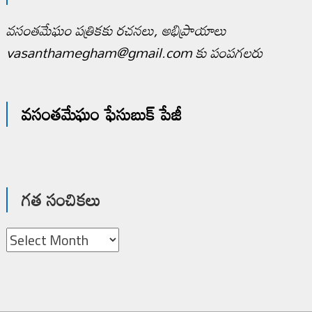
వసంతమేఘం పత్రికకు రచనలు, అభిప్రాయాలు
vasanthamegham@gmail.com కు పంపగలరు
వసంతమేఘం ఫేసుబుక్ పేజీ
గత సంచికలు
గత
సంచికలు