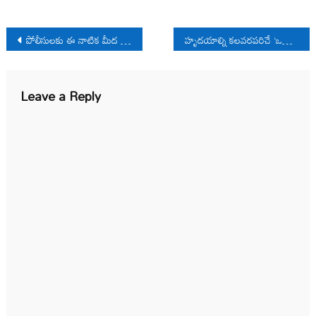
Post
పోలీసులకు ఈ నాటిక మీద కోపమెందుకు ?
హృదయాల్ని కలవరపరిచే ‘ఒసామా’
navigation
Leave a Reply