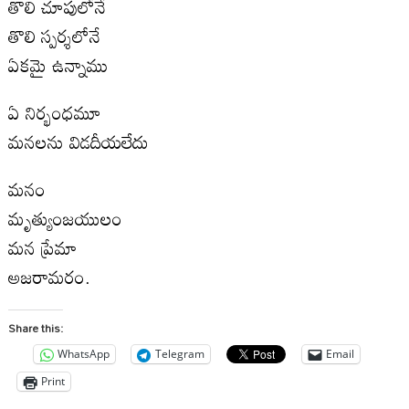
తొలి చూపులోనే
తొలి స్పర్శలోనే
ఏకమై ఉన్నాము
ఏ నిర్భంధ‌మూ
మనలను విడదీయలేదు
మనం
మృత్యుంజయులం
మన ప్రేమా
అజరామరం.
Share this:
WhatsApp
Telegram
Email
Print