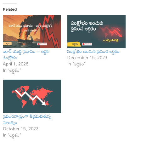
Related
ఇరాన్ యుద్ధ ప్రభావం – ఆర్థిక
సంక్షోభం అంచున ప్రపంచ ఆర్థికం
సంక్షోభం
December 15, 2023
April 1, 2026
In "ఆర్ధికం"
In "ఆర్థికం"
ప్రపంచవ్యాప్తంగా తీవ్రమవుతున్న
మాంద్యం
October 15, 2022
In "ఆర్ధికం"