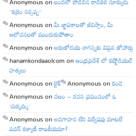
Anonymous
on
లందలో పొడిచిన రాడికల్ సూర్యుడు
“కర్రెం నర్సప్ప”
Anonymous
on
మీ జ్ఞాపకాలతో జీవిస్తాం, మీ
ఆలోచనలతో ముందుకుపోతాం
Anonymous
on
అరుణోదయ నాగన్నకు విప్లవ జోహార్లు
hanamkondaaolcom
on
ఆంధ్రప్రదేశ్ లో కష్టోడియల్
హత్యలు
Anonymous
on
లైక్
Anonymous
on
కంచె
Anonymous
on
చలం – రచన ప్రపంచంలో ఓ
‘చుక్కమ్మ’
Anonymous
on
అవగాహన లేని విద్వేషపు మాటలే
పవన్ కళ్యాణ్ రాజకీయమా?