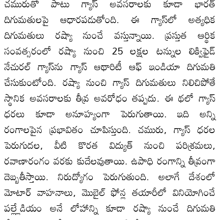
చమురుతో పాటు గ్యాస్‌ అవసరాలకు కూడా భారత్‌
దిగుమతులపై ఆధారపడుతోంది. ఈ గ్యాస్‌లో అత్యధిక
దిగుమతులు రష్యా నుంచే వస్తున్నాయి. ప్రస్తుత ఆర్థిక
సంవత్సరంలో రష్యా నుంచి 25 లక్షల టన్నుల లిక్విఫైడ్‌
నేచురల్‌ గ్యాస్‌ను గ్యాస్‌ ఆథారిటీ ఆఫ్‌ ఇండియా దిగుమతి
చేసుకుంటోంది. రష్యా నుంచి గ్యాస్‌ దిగుమతులు నిలిచిపోతే
స్థానిక అవసరాలకు తీవ్ర అవరోధం తప్పదు. ఈ థలో గ్యాస్‌
ధరలు కూడా అనూహ్యంగా పెరుగుతాయి. ఇది అన్ని
రంగాలపైన ప్రభావితం చూపిస్తుంది. చమురు, గ్యాస్‌ ధరల
పెరుగుదల, వీటి కొరత విద్యుత్‌ నుంచి పరిశ్రమలు,
రవాణారంగం వరకు కుదేలవుతాయి. ఉపాధి రంగాన్ని తీవ్రంగా
దెబ్బతీస్తాయి. నిరుద్యోగం పెరుగుతుంది. అలాగే దేశంలో
మోటార్‌ వాహనాలు, మొబైల్‌ ఫోన్ల తయారీలో వినియోగించే
పల్ల్లేడియం అనే లోహాన్ని కూడా రష్యా నుంచే దిగుమతి