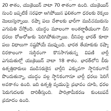
20 శాతం, యుక్రెయిన్‌ వాటా 70 శాతంగా ఉంది. యుక్రెయిన్‌
నుంచి ఇప్పటికే సరఫరా ఆగిపోయిన ఫలితంగా ధరలకు రెక్కలు
మొలుస్తున్నాయి. రష్యా పలు దేశాలకు భారీగా ముడిచమురును
ఎగుమతి చేస్తోంది. యుద్ధం మూలంగా అంతర్జాతీయంగా దీని
ధరలు రోజురోజుకు పెరిగిపోతున్నాయి. దీనివల్ల భారత్‌ కూడా
పలు విధాలుగా నష్టపోయే ముప్పుంది. భారత తేయాకుకు రష్యా
చిరకాలంగా సుస్థిరంగా కొనసాగుతున్న విపణి బార్లీ
ఎగుమతుల్లో యుక్రెయిన్‌ వాటా 18 శాతం. భారత్‌లోని బీరు
ఉత్పత్తిదారులు ముడిసరుకైన బార్లీని ఎక్కువగా స్థానికంగానే
పొందుతున్నా, యుద్ధం వల్ల స్థానికంగానూ బార్లీ ధరలు పెరిగే
అవకాశం ఉంది. ఇది ఉత్పత్తి వ్యయంపై ప్రభావం చూపి, ధరల
పెరుగుదలకు దారితీస్తుంది. పారిశ్రామీకరణ కుంటుపడే
ప్రమాదం ఉంది.