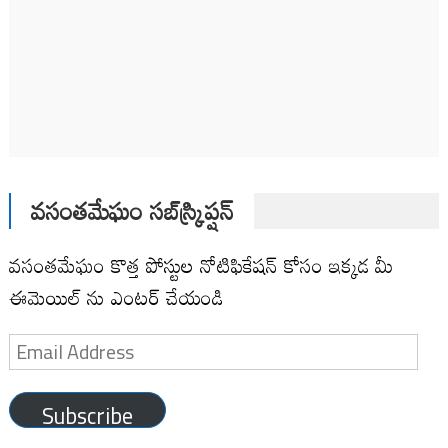
వసంతమేఘం సబ్‌స్క్రిప్షన్
వసంతమేఘం కొత్త పోస్టుల నోటిఫికేషన్ కోసం ఇక్కడ మీ
ఈమెయిల్ ను ఎంటర్ చేయండి
Email
Address
Subscribe