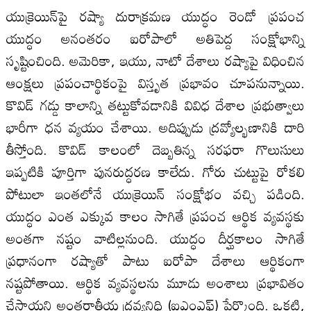
యుక్రెయిన్‌పై రష్యా దురాక్రమణ యుద్ధం రెండో ప్రపంచ
యుద్ధం అనంతరం ఐరోపాలో అతిపెద్ద సంక్షోభాన్ని
సృష్టించింది. అమెరికా, ఇయు, నాటో దేశాలు రష్యాపై విధించిన
ఆంక్షలు ప్రపంచార్థికంపై విస్తృత ప్రభావం చూపనున్నాయి.
కొవిడ్‌ గడ్డు కాలాన్ని తట్టుకోవడానికి వివిధ దేశాల ప్రభుత్వాలు
భారీగా ధన వ్యయం చేశాయి. అదిప్పుడు ద్రవ్యోల్భణానికి దారి
తీస్తోంది. కొవిడ్‌ కాలంలో దెబ్బతిన్న సరఫరా గొలుసులు
ఇప్పటికి పూర్తిగా పునరుద్ధరణ కాలేదు. గోరు చుట్టుపై రోకలి
పోటులా ఇంతలోనే యుక్రెయిన్‌ సంక్షోభం వచ్చి పడింది.
యుద్ధం ఎంత ఎక్కువ కాలం సాగితే ప్రపంచ ఆర్థిక వ్యవస్థకు
అంతగా నష్టం వాటిల్లనుంది. యుద్ధం దీర్ఘకాలం సాగితే
ప్రధానంగా రష్యాతో పాటు ఐరోపా దేశాలు ఆర్థికంగా
నష్టపోతాయి. ఆర్థిక వ్యవస్థలను మూడు అంశాలు ప్రభావితం
చేస్తాయని అంతర్జాతీయ ద్రవ్యనిధి (ఐఎంఎఫ్‌) పేర్కొంది. ఒకటి,