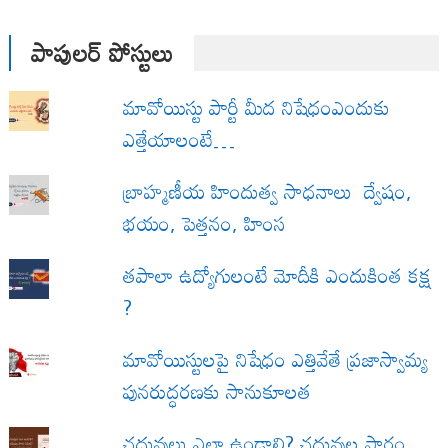
పాపులర్ పోస్టులు
మావోయిస్టు పార్టీ మీద నిషేధంఎందుకు
ఎత్తేయాలంటే…
బ్రాహ్మణీయ హిందుత్వ సాధనాలు ద్వేషం,
భయం, పెత్తనం, హింస
త‌పాలా ఉద్యోగులంటే మోదీకి ఎందుకింత కక్ష
?
మావోయిస్టులపై నిషేధం ఎత్తివేతే ప్రజాస్వామ్య
పునరుద్ధరణకు సానుకూలత
చదువులు ఎలా ఉండాలి? చదువుల సారం