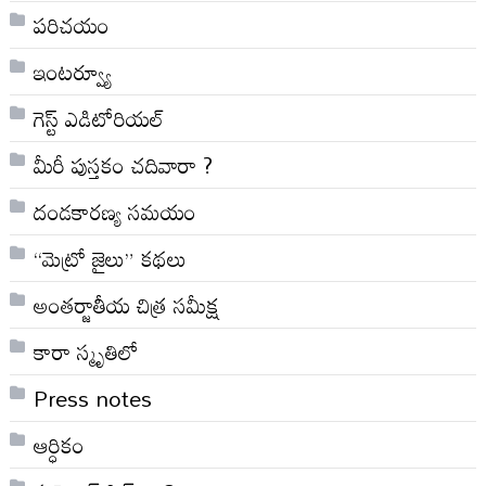
పరిచయం
ఇంటర్వ్యూ
గెస్ట్ ఎడిటోరియల్
మీరీ పుస్తకం చదివారా ?
దండకారణ్య సమయం
“మెట్రో జైలు” కథలు
అంతర్జాతీయ చిత్ర సమీక్ష
కారా స్మృతిలో
Press notes
ఆర్ధికం