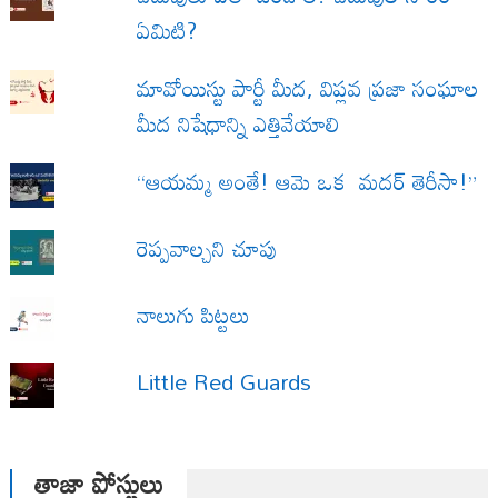
ఏమిటి?
మావోయిస్టు పార్టీ మీద, విప్లవ ప్రజా సంఘాల
మీద నిషేధాన్ని ఎత్తివేయాలి
“ఆయమ్మ అంతే! ఆమె ఒక మదర్ తెరీసా!”
రెప్పవాల్చని చూపు
నాలుగు పిట్టలు
Little Red Guards
తాజా పోస్టులు