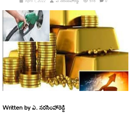
978
0
April 1, 2022
ఎ. నరసింహారెడ్డి
Written by
ఎ. నరసింహారెడ్డి