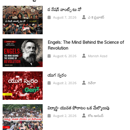
ద నేషన్ వాంట్స్ టు నో
August 7, 2026
ఎ కె ప్రభాకర్
Engels: The Mind Behind the Science of
Revolution
August 6, 2026
Manish Azad
యుగ స్వ‌రం
August 2, 2026
రివేరా
విద్యార్థి- యువత పోరాటం ఒక మేల్కొలుపు
August 2, 2026
కోట ఆనంద్