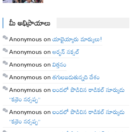
మీ అభిప్రాయాలు
Anonymous
on
యాభైయ్యారు మార్కులు!
Anonymous
on
అర్బన్ నక్సల్
Anonymous
on
విత్తనం
Anonymous
on
తగులబడుతున్నది దేశం
Anonymous
on
లందలో పొడిచిన రాడికల్ సూర్యుడు
“కర్రెం నర్సప్ప”
Anonymous
on
లందలో పొడిచిన రాడికల్ సూర్యుడు
“కర్రెం నర్సప్ప”