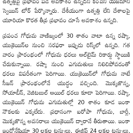
ఉత్పత్తిపై ప్రభావం పడే అవకాశం ఉన్నదని కంపెనీ యజమాని
స్వెయిన్‌ టోర్‌ పేర్కొన్నారు. దేశీయంగా ఉత్పత్తి లేని దేశాలపై
యూరియా కొరత తీవ్ర ప్రభావం చూసే అవకాశం ఉన్నది.
ప్రపంచ గోధుమ వాణిజ్యంలో 30 శాతం వాటా ఉన్న రష్యా,
యుక్రెయిన్‌ల నుంచి సరఫరా ఇప్పుడు రిస్క్‌లో ఉన్నది. గత
వారం ప్రారంభంలో గోధుమ ధరలు ఆల్‌టైమ్‌ రికార్డు స్థాయికి
చేరుకున్నాయి. రష్యా నుంచి ఎగుమతులు నిలిచిపోవడంతో
ధరలు విపరీతంగా పెరిగాయి. యుక్రెయిన్‌లో గోధుమ నాటే
సీజన్‌ ప్రారంభంలోనే యుద్ధం వచ్చింది. మొక్కజొన్న,
సోయాబీన్‌, వెజిటబుల్‌ ఆయిల్‌ ధరలు కూడా పెరిగాయి. రష్యా,
యుక్రెయిన్‌ గోధుమ ఎగుమతుల్లో 20 శాతం కూడ ఇంకా
నౌకలకు ఎక్కలేదు. ప్రధానంగా ఐరోపా గోధుమ, బార్లీ,
మొక్కజొన్న అవసరాలు యుక్రెయిన్‌ ద్వారానే తీరుతాయి. ఇంకా
ఇండోనేషియా 30 లక్షల టన్నులు, ఈజిప్ట్‌ 24 లక్షల టన్నులు,