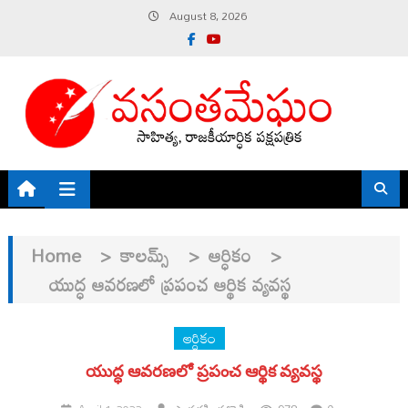
Skip
August 8, 2026
to
content
Home
>
కాలమ్స్
>
ఆర్ధికం
>
యుద్ధ ఆవరణలో ప్రపంచ ఆర్థిక వ్యవస్థ
ఆర్ధికం
యుద్ధ ఆవరణలో ప్రపంచ ఆర్థిక వ్యవస్థ