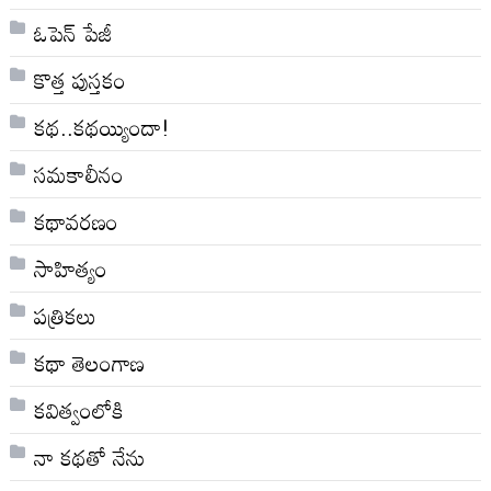
ఓపెన్ పేజీ
కొత్త పుస్తకం
కథ..కథయ్యిందా!
సమకాలీనం
కథావరణం
సాహిత్యం
పత్రికలు
కథా తెలంగాణ
కవిత్వంలోకి
నా క‌థ‌తో నేను