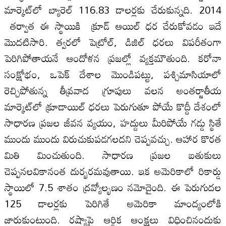
మార్కెట్‌లో బ్యారెల్‌ 116.83 డాలర్లకు చేరుకున్నది. 2014
తర్వాత ఈ స్థాయికి క్రూడ్‌ ఆయిల్‌ ధర చేరుకోవడం ఇదే
మొదటిసారి. త్వరలో పెట్రోల్‌, డిజిల్‌ ధరలు విపరీతంగా
పెరిగిపోతాయనే ఆందోళన ప్రజల్లో వ్యక్తమౌతుంది. కరోనా
సంక్షోభం, ఒపెక్‌ దేశాల మొండిపట్టు, పశ్చిమాసియాలో
రెచ్చిపోతున్న తీవ్రవాద గ్రూపులు వలన అంతర్జాతీయ
మార్కెట్‌లో క్రూడాయిల్‌ ధరలు పెరుగుతూ పోయే కొద్దీ దేశంలో
సాధారణ ప్రజల జీవన వ్యయం, హద్దులు మీరిపోయే గడ్డు స్థితే
ముందు ముందు విరుచుకుపడగలదని చెప్పవచ్చు. ఆహార కొరత
మితి మించుతుంది. సాధారణ ప్రజల బతుకులు
చెప్పనలవికానంత దుర్భరమవుతాయి. ఇక అమెరికాలో రికార్డు
స్థాయిలో 7.5 శాతం ద్రవ్యోల్భణం నమోదైంది. ఈ పెరుగుదల
125 డాలర్లకు పెరిగితే అమెరికా మాంద్యంలోకి
జారుకుంటుంది. రష్యాపై ఆర్థిక ఆంక్షలు విధించినందుకు