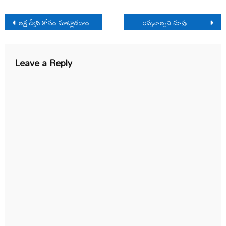
Post
ల‌క్ష ద్వీప్ కోసం మాట్లాడ‌దాం
రెప్పవాల్చని చూపు
navigation
Leave a Reply