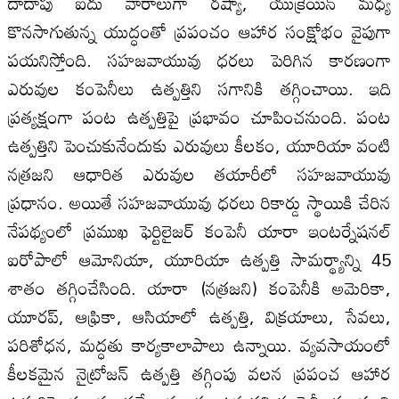
దాదాపు ఐదు వారాలుగా రష్యా, యుక్రెయిన్‌ మధ్య
కొనసాగుతున్న యుద్ధంతో ప్రపంచం ఆహార సంక్షోభం వైపుగా
పయనిస్తోంది. సహజవాయువు ధరలు పెరిగిన కారణంగా
ఎరువుల కంపెనీలు ఉత్పత్తిని సగానికి తగ్గించాయి. ఇది
ప్రత్యక్షంగా పంట ఉత్పత్తిపై ప్రభావం చూపించనుంది. పంట
ఉత్పత్తిని పెంచుకునేందుకు ఎరువులు కీలకం, యూరియా వంటి
నత్రజని ఆధారిత ఎరువుల తయారీలో సహజవాయువు
ప్రధానం. అయితే సహజవాయువు ధరలు రికార్డు స్థాయికి చేరిన
నేపథ్యంలో ప్రముఖ ఫెర్టిలైజర్‌ కంపెనీ యారా ఇంటర్నేషనల్‌
ఐరోపాలో ఆమోనియా, యూరియా ఉత్పత్తి సామర్థ్యాన్ని 45
శాతం తగ్గించేసింది. యారా (నత్రజని) కంపెనీకి అమెరికా,
యూరప్‌, ఆఫ్రికా, ఆసియాలో ఉత్పత్తి, విక్రయాలు, సేవలు,
పరిశోధన, మద్ధతు కార్యకాలాపాలు ఉన్నాయి. వ్యవసాయంలో
కీలకమైన నైట్రోజన్‌ ఉత్పత్తి తగ్గింపు వలన ప్రపంచ ఆహార