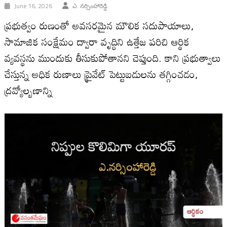
June 16, 2026
ఎ. నర్సింహారెడ్డి
ప్రభుత్వం రుణంతో అవసరమైన మౌలిక సదుపాయాలు,
సామాజిక సంక్షేమం ద్వారా వృద్ధిని ఉత్తేజ పరిచి ఆర్థిక
వ్యవస్థను ముందుకు తీసుకుపోతాన‌ని చెప్తుంది. కాని ప్ర‌భుత్వాలు
చేస్తున్న‌ అధిక రుణాలు ప్రైవేట్ పెట్టుబడులను తగ్గించడం,
ద్రవ్యోల్బణాన్ని