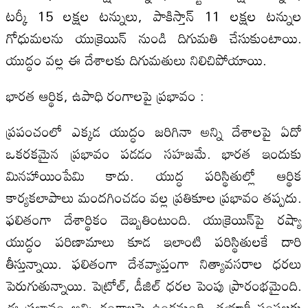
టర్కీ 15 లక్షల టన్నులు, పాకిస్తాన్‌ 11 లక్షల టన్నుల
గోధుమలను యుక్రెయిన్‌ నుండి దిగుమతి చేసుకుంటాయి.
యుద్ధం వల్ల ఈ దేశాలకు దిగుమతులు నిలిచిపోయాయి.
భారత ఆర్థిక, ఉపాధి రంగాలపై ప్రభావం :
ప్రపంచంలో ఎక్కడ యుద్ధం జరిగినా అన్ని దేశాలపై ఏదో
ఒకరకమైన ప్రభావం పడడం సహజమే. భారత ఇందుకు
మినహాయింపేమి కాదు. యుద్ధ పరిస్థితుల్లో ఆర్థిక
కార్యకలాపాలు మందగించడం వల్ల ప్రతికూల ప్రభావం తప్పదు.
ఫలితంగా దేశార్థికం దెబ్బతింటుంది. యుక్రెయిన్‌పై రష్యా
యుద్ధం పరిణామాలు కూడ ఇలాంటి పరిస్థితులకే దారి
తీస్తున్నాయి. ఫలితంగా దేశవ్యాప్తంగా నిత్యావసరాల ధరలు
పెరుగుతున్నాయి. పెట్రోల్‌, డీజిల్‌ ధరల పెంపు ప్రారంభమైంది.
ఈ ప్రభావం అన్ని రంగాలపై ఉండనుంది. తయారీ సంస్థలకు