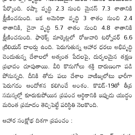
పేర్కొంది. రష్యా వృద్ధి 2.3 నుంచి మైనస్‌ 7.3 శాతానికి
క్షీణించనుంది. ఇక అమెరికా వృద్ధి 3 శాతం నుంచి 2.4
శాతానికి, చైనా వృద్ధి 5.7 శాతం నుంచి 4.8 శాతానికి
క్షీణించనుంది. ఫారెక్స్‌ మార్కెట్లలో రోజువారి టర్నోవర్‌ 6.6
ట్రిలియన్‌ డాలర్లు ఉంది. పెరుగుతున్న ఆహార ధరలు అభివృద్ధి
చెందుతున్న దేశాలలో అత్యంత పేదలపై, దుర్బలమైన తక్షణ
ప్రభావం చూపుతాయి. వీరి కొనుగోలు శక్తి దారుణంగా పడి
పోనున్నది. దీనికి తోడు పలు దేశాల వాణిజ్యలోటు భారీగా
పెరుగడం ఆందోళన కలిగించే అంశం. కొవిడ్‌-19తో తీవ్ర
సమస్యల్లో కూరుకుపోయిన ప్రపంచ ఆర్థికానికి ఇప్పుడు యుద్ధం
మరింత ప్రమాదం తెచ్చిపెట్టే పరిస్థితి నెలకొంది.
ఆహార సంక్షోభ దిశగా ప్రపంచం :