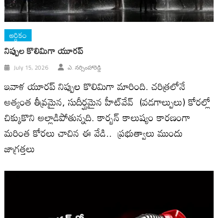
ఆర్ధికం
నిప్పుల కొలిమిగా యూరప్
July 15, 2026
ఎ. నర్సింహారెడ్డి
ఇవాళ యూరప్ నిప్పుల కొలిమిగా మారింది. చరిత్రలోనే
అత్యంత తీవ్రమైన, సుదీర్ఘమైన హీట్‌వేవ్ (వడగాల్పులు) కోరల్లో
చిక్కుకొని అల్లాడిపోతున్నది. కార్బన్ కాలుష్యం కారణంగా
మరింత కోరలు చాచిన ఈ వేడి.. ప్రభుత్వాలు ముందు
జాగ్రత్తలు