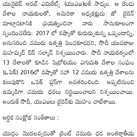
యునైటెడ్‌ అరబ్‌ ఎమిరేట్స్‌ (యుఎఇ)లకే సాధ్యం. ఆ రెండు
దేశాల నాయకులతో, అమెరికా అధ్యకక్షుడు జో బైడెన్‌
మాట్లాడటానికి ప్రయత్నించినా వారు సానుకూలంగా
స్పందించలేదు. 2017 లో రష్యాతో కుదుర్చుకున్న ఒప్పందాన్ని,
అనుసరించి చమురు ఉత్పత్తి పెంచకూడదని, సౌదీ యువరాజు
మహమ్మద్‌ బిన్‌ సల్మాన్‌ నిశ్చయించారు. సౌదీ నాయకత్వంలో
13 దేశాలతో కూడిన పెట్రోలియం ఎగుమతి దేశాల సంఘం
(ఒపెక్‌) 2016లో రష్యాతో సహా 12 చమురు ఉత్పత్తి దేశాలను
కలుపుకొని ఒపెక్‌ ప్లస్‌గా అవతరించింది. అప్పటినుంచి
ఉమ్మడిగా చమురు ధరలు నిర్ణయించాలని నిశ్చయించాయి.
అందుకే సౌదీ, యుఎఇలు బైడెన్‌కు మొహం చాటేశాయి.
ఆర్థిక సంక్షోభ సంకేతాలు :
యుద్ధం మొదలవ్వడంతో బ్రెంట్‌ చమురు ధర అంతర్జాతీయ