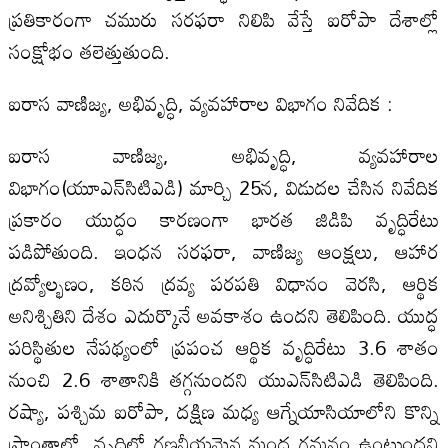
ప్రతికారంగా చమురు సరఫరా నిలిపి వేస్తే ఐరోపా దేశాల్లో
సంక్షోభం తలెత్తుతుంది.
ఐరాస వాణిజ్య, అభివృద్ధి, వ్యవహారాల విభాగం నివేదిక :
ఐరాస వాణిజ్య, అభివృద్ధి, వ్యవహారాల
విభాగం(యూఎన్‌సిటిఎడి) మార్చి 25న, విడుదల చేసిన నివేదిక
ప్రకారం యుద్ధం కారణంగా భారత జిడిపి వృద్ధిరేటు
పడిపోతుంది. ఇంధన సరఫరా, వాణిజ్య ఆంక్షలు, ఆహార
ద్రవ్యోల్భణం, కఠిన ద్రవ్య పరపతి విధానం వెరసి, ఆర్థిక
అనిశ్చితిని దేశం ఎదుర్కొనే అవకాశం ఉందని తెలిపింది. యుద్ధ
పరిస్థితుల నేపథ్యంలో ప్రపంచ ఆర్థిక వృద్ధిరేటు 3.6 శాతం
నుంచి 2.6 శాతానికి తగ్గనుందని యుఎన్‌సిటిఎడి తెలిపింది.
రష్యా, పశ్చిమ ఐరోపా, దక్షిణ మధ్య ఆగ్నేయాసియాలోని కొన్ని
ప్రాంతాల్లో, వృద్ధిలో గణనీయమైన మంద గమనం ఉంటుందని