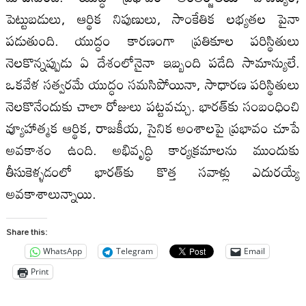
పెట్టుబడులు, ఆర్థిక నిపుణులు, సాంకేతిక లభ్యతల పైనా
పడుతుంది. యుద్ధం కారణంగా ప్రతికూల పరిస్థితులు
నెలకొన్నప్పుడు ఏ దేశంలోనైనా ఇబ్బంది పడేది సామాన్యులే.
ఒకవేళ సత్వరమే యుద్ధం సమసిపోయినా, సాధారణ పరిస్థితులు
నెలకొనేందుకు చాలా రోజులు పట్టవచ్చు. భారత్‌కు సంబంధించి
వ్యూహాత్మక ఆర్థిక, రాజకీయ, సైనిక అంశాలపై ప్రభావం చూపే
అవకాశం ఉంది. అభివృద్ధి కార్యక్రమాలను ముందుకు
తీసుకెళ్ళడంలో భారత్‌కు కొత్త సవాళ్లు ఎదురయ్యే
అవకాశాలున్నాయి.
Share this:
WhatsApp
Telegram
Email
Print