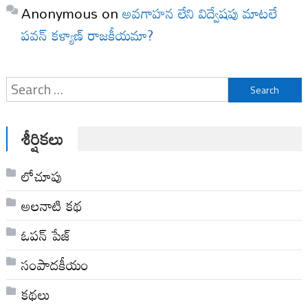
Anonymous
on
అవగాహన లేని విద్వేషపు మాటలే
పవన్ కళ్యాణ్ రాజకీయమా?
Search
for:
శీర్షికలు
లోచూపు
అల‌నాటి క‌థ‌
ఓపన్ పేజ్
సంపాదకీయం
కథలు