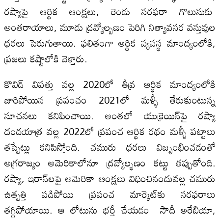
రష్యాపై ఆర్థిక ఆంక్షలు, రెండు సరఫరా గొలుసుకు
అంతరాయాలు, మూడు ద్రవ్యోల్బణం పెరిగి నిత్యావసర వస్తువుల
ధరలు పెరుగుతాయి. ఫలితంగా ఆర్థిక వ్యవస్థ మాంద్యంలోకి,
ప్రజలు కష్టాలోకి వెళ్తారు.
కొవిడ్‌ విపత్తు వల్ల 2020లో తీవ్ర ఆర్థిక మాంద్యంలోకి
జారిపోయిన ప్రపంచం 2021లో మళ్ళీ తేరుకుంటున్న
సూచనలు కనిపించాయి. అంతలో యుక్రెయిన్‌పై రష్యా
దండయాత్ర వల్ల 2022లో ప్రపంచ ఆర్థిక రథం మళ్ళీ పట్టాలు
తప్పేట్లు కనిపిస్తోంది. చమురు ధరలు విజృంభించడంతో
అగ్రరాజ్యం అమెరికాలోనూ ద్రవ్యోల్భణం కట్టు తప్పుతోంది.
రష్యా, ఇరాన్‌లపై అమెరికా ఆంక్షలు విధించినందువల్ల చమురు
ఉత్పత్తి పడిపోయి ప్రపంచ మార్కెట్‌కు సరఫరాలు
తగ్గిపోయాయి. ఆ లోటును భర్తీ చేయడం సౌదీ అరేబియా,