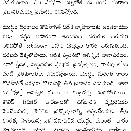
చేసుకుంటాం. దీని సరఫరా నిల్చిపోతే ఈ రెండు రంగాలు
ప్రభావితమయ్యే ప్రమాదం కనిపిస్తోంది.
యుద్ధం దీర్ఘకాలం కొనసాగితే విదేశీ వ్యాపారాలకు అంతరాయం
కలిగి, నష్టం అపారంగా ఉంటుంది. సరుకుల దిగుమతి
నిలిచిపోతే, దేశీయంగా ఆహార వస్తువుల కొరత పెరుగుతుంది.
ధరలకు రెక్కలొస్తాయి. ఆర్థిక వ్యవస్థలో అనిశ్చిత వాతావరణం,
గిరాకీ క్షీణత, పెట్టుబడుల స్తంభన, ద్రవ్యోల్భణం, వాణిజ్య లోటు
వంటి ప్రతికూలతలు ఎదురవుతాయి. యుద్ధం మరింత కాలం
కొనసాగితే సరఫరా గొలుసుపై తీవ్ర ప్రభావం పడుతుంది. చాలా
ఓడరేవుల్లో అనిశ్చితి మూలంగా కంటైనర్లు నిలిచిపోయాయి.
కొవిడ్‌ తదితర కారణాలతో దిగజారిన వృద్దిరేటును
పెంచేందుకు, పెరిగిన ద్రవ్యోల్భణాన్ని తగ్గించేందుకు తీవ్ర
కసరత్తు సాగుతున్న వేళ వచ్చిపడిన యుద్ధం మరింత భారం
మోపనుంది. యుద్ధ ప్రభావం అంతర్జాతీయ వాణిజ్యం,