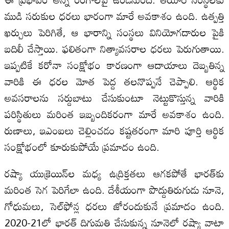
ముడి సరుకుల ధరలు భారంగా మారే అవకాశం ఉంది. ఉత్పత్తి
ఖర్చులు పెరిగితే, ఆ భారాన్ని సంస్థలు వినియోగదారుల పైకి
బదిలీ చేస్తాయి. ఫలితంగా నిత్యావసరాల ధరలు పెరుగుతాయి.
ఇప్పటికే కరోనా సంక్షోభం కారణంగా ఆదాయాలు దెబ్బతిన్న
వారికి ఈ ధరల మోత పెద్ద తలనొప్పనే చెప్పాలి. ఆర్థిక
అవసరాలను సర్దుబాటు చేసుకుంటూ నెట్టుకొస్తున్న వారికి
పరిస్థితులు మరింత ఇబ్బందికరంగా మారే అవకాశం ఉంది.
రుణాలు, ఇఎంఐలు చెల్లించడం కష్టతరంగా మారి పూర్తి ఆర్థిక
సంక్షోభంలో కూరుకుపోయే ప్రమాదం ఉంది.
రష్యా యుక్రెయిన్‌ల మధ్య ఉద్రిక్తతలు ఆగకపోతే భారత్‌కు
మరింత సెగ పెరిగేలా ఉంది. దేశీయంగా పొద్దుతిరుగుడు నూనె,
గోధుమలు, సెల్‌ఫోన్ల ధరలు జోరందుకునే ప్రమాదం ఉంది.
2020-21లో భారత్‌ దిగుమతి చేసుకున్న నూనెలో రష్యా వాటా