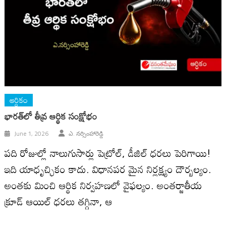
ఆర్ధికం
భారత్‌లో తీవ్ర ఆర్థిక సంక్షోభం
June 1, 2026
ఎ. నర్సింహారెడ్డి
పది రోజుల్లో నాలుగుసార్లు పెట్రోల్, డీజిల్ ధరలు పెరిగాయి!
ఇది యాధృచ్ఛికం కాదు. విధానపర మైన నిర్లక్ష్యం దౌర్బ‌ల్యం.
అంత‌కు మించి ఆర్థిక నిర్వహణలో వైఫల్యం. అంతర్జాతీయ
క్రూడ్ ఆయిల్ ధ‌రలు తగ్గినా, ఆ