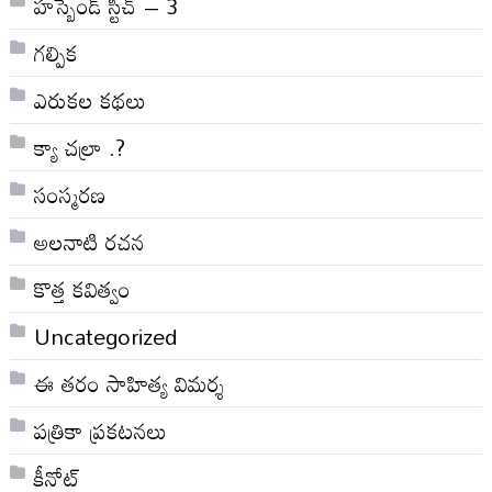
హస్బెండ్ స్టిచ్ – 3
గల్పిక
ఎరుకల కథలు
క్యా చల్రా .?
సంస్మరణ
అలనాటి రచన
కొత్త కవిత్వం
Uncategorized
ఈ తరం సాహిత్య విమర్శ
పత్రికా ప్రకటనలు
కీనోట్