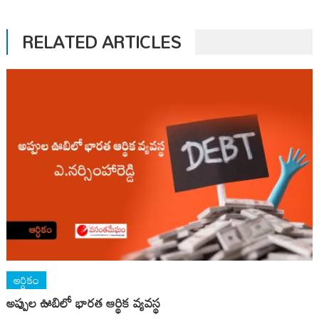
RELATED ARTICLES
ఆర్ధికం
అప్పుల ఊబిలో భారత ఆర్థిక వ్యవస్థ