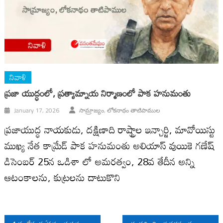
నివాళి
ప్ర‌జా యుద్ధంలో, ప్ర‌త్యామ్నాయ నిర్మాణంలో పాక హ‌నుమంతు
January 17, 2026
సామ్రాజ్యం, లోకనాథం తాటిపాముల
ప్రజాయుద్ధ నాయకుడు, దక్షిణాది రాష్ట్రాల ఇన్చార్జి, మావోయిస్టు
ముఖ్య నేత కామ్రేడ్ పాక హనుమంతు అలియాస్ వుయికె గణేష్
డిసెంబర్ 25న ఒడిశా లో అమరత్వం, 28వ తేదీన అన్ని
ఆటంకాలను, కుట్రలను దాటుకొని
Post