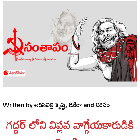
Written by
అరసవిల్లి కృష్ణ
,
రివేరా
and
విరసం
గద్దర్ లోని విప్లవ వాగ్గేయకారుడికి