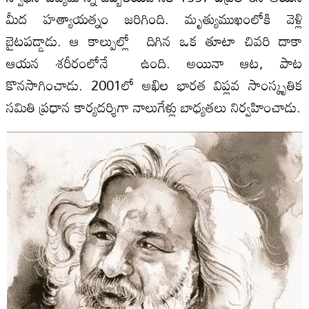
మీద హత్యాయత్నం జరిగింది. మృత్యుముఖంలోకి వెళ్లి
బైటపడ్డాడు. ఆ కాల్పుల్లో దిగిన ఒక తూటా చివరి దాకా
ఆయన శరీరంలోనే ఉంది. అయినా ఆట, పాట
కొనసాగించాడు. 2001లో అఖిల భారత విప్లవ సాంస్కృతిక
సమితి ప్రధాన కార్యదర్శిగా నాలుగేళ్లు బాధ్యతలు నిర్వహించాడు.