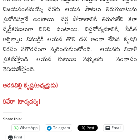
విజయవంతమయ్యే వరకు ఆయన పాటలు తిరుగుబాటును
ప్రబోధిస్తూనే ఉంటాయి. వర్గ పోరాటానికి తిరుగులేని కళా
వ్యక్తీకరణలుగా నిలిచి ఉంటాయి. విప్లవోద్యమానికి, పీడిత
అస్తిత్వాల విముక్తికి ఆయన తొలి దశ అంతా చేసిన కృషిని
విరసం సగౌరవంగా స్మరించుకుంటోంది. ఆయనకు నివాళి
ప్రకటిస్తోంది. ఆయన కుటుంబ సభ్యులకు సంతాపం
తెలియజేస్తోంది.
అరసవిల్లి కృష్ణ(అధ్యక్షుడు)
రివేరా (కార్యదర్శి)
Share this:
WhatsApp
Telegram
Email
Print