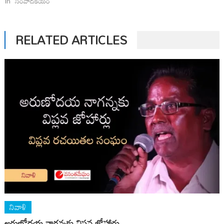
In "సంపాదకీయం"
RELATED ARTICLES
నివాళి
అరుణోదయ నాగన్నకు విప్లవ జోహార్లు