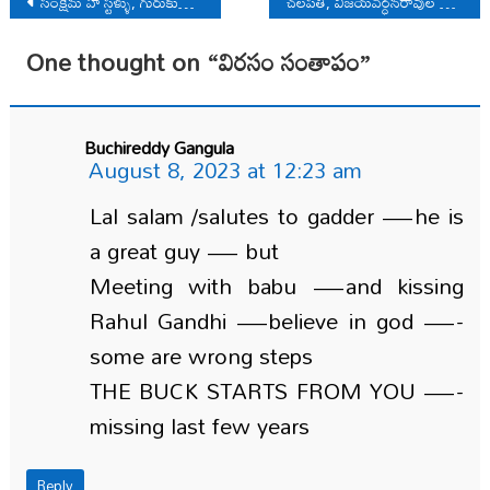
సంక్షేమ హౕస్టళ్ళు, గురుకులాల భ‌విత‌వ్యం?
చ‌ల‌ప‌తి, విజ‌య‌వ‌ర్ధ‌న‌రావుల విడుదలకై పోరాడుదాం
navigation
One thought on “
విరసం సంతాపం
”
Buchireddy Gangula
August 8, 2023 at 12:23 am
Lal salam /salutes to gadder —he is
a great guy — but
Meeting with babu —and kissing
Rahul Gandhi —believe in god —-
some are wrong steps
THE BUCK STARTS FROM YOU —-
missing last few years
Reply