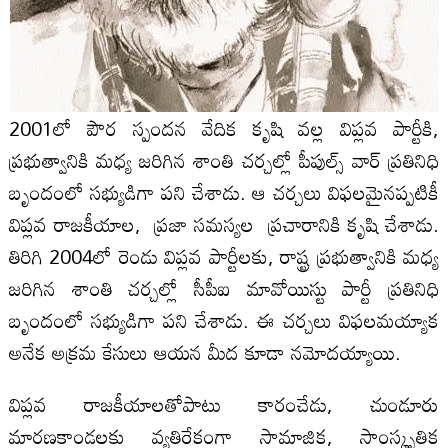
2001లో పౌర స్పందన వేదిక కృషి వల్ల విప్లవ పార్టీకి,
ప్రభుత్వానికి మధ్య జరిగిన శాంతి చర్చల్లో పీపుల్స్ వార్ ప్రతినిధి
బృందంలో సభ్యుడిగా పని చేశాడు. ఆ చర్చలు విఫలమైనప్పటికీ
విప్లవ రాజకీయాల, ప్రజా సమస్యల ప్రచారానికి కృషి చేశాడు.
తిరిగి 2004లో రెండు విప్లవ పార్టీలకు, రాష్ట్ర ప్రభుత్వానికి మధ్య
జరిగిన శాంతి చర్చల్లో సీపీఐ మావోయిస్టు పార్టీ ప్రతినిధి
బృందంలో సభ్యుడిగా పని చేశాడు. ఈ చర్చలు విఫలమయ్యాక
అనేక అక్రమ కేసులు ఆయన మీద కూడా నమోదయ్యాయి.
విప్లవ రాజకీయాలతోపాటు కారంచేడు, చుండూరు
మారణకాండలకు వ్యతిరేకంగా సామాజిక, సాంస్కృతిక