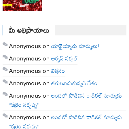
మీ అభిప్రాయాలు
Anonymous
on
యాభైయ్యారు మార్కులు!
Anonymous
on
అర్బన్ నక్సల్
Anonymous
on
విత్తనం
Anonymous
on
తగులబడుతున్నది దేశం
Anonymous
on
లందలో పొడిచిన రాడికల్ సూర్యుడు
“కర్రెం నర్సప్ప”
Anonymous
on
లందలో పొడిచిన రాడికల్ సూర్యుడు
“కర్రెం నర్సప్ప”