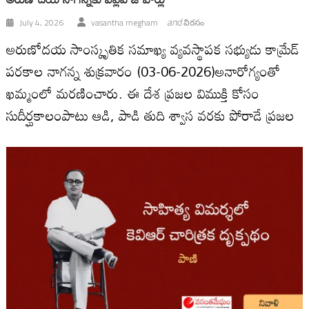
and
July 4, 2026
vasantha megham
విరసం
అరుణోదయ సాంస్కృతిక సమాఖ్య వ్యవస్థాపక సభ్యుడు కామ్రేడ్
పరకాల నాగన్న శుక్ర‌వారం (03-06-2026)అనారోగ్యంతో
ఖమ్మంలో మ‌ర‌ణించారు. ఈ దేశ ప్ర‌జ‌ల విముక్తి కోసం
సుదీర్ఘ‌కాలంపాటు ఆడి, పాడి తుది శ్వాస వ‌ర‌కు పోరాడే ప్ర‌జ‌ల