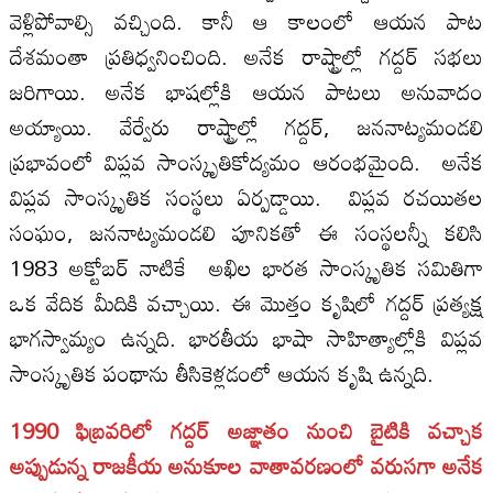
వెళ్లిపోవాల్సి వచ్చింది. కానీ ఆ కాలంలో ఆయన పాట
దేశమంతా ప్రతిధ్వనించింది. అనేక రాష్ట్రాల్లో గద్దర్ సభలు
జరిగాయి. అనేక భాషల్లోకి ఆయన పాటలు అనువాదం
అయ్యాయి. వేర్వేరు రాష్ట్రాల్లో గద్దర్, జననాట్యమండలి
ప్రభావంలో విప్లవ సాంస్కృతికోద్యమం ఆరంభమైంది. అనేక
విప్లవ సాంస్కృతిక సంస్థలు ఏర్పడ్డాయి. విప్లవ రచయితల
సంఘం, జననాట్యమండలి పూనికతో ఈ సంస్థలన్నీ కలిసి
1983 అక్టోబర్ నాటికే అఖిల భారత సాంస్కృతిక సమితిగా
ఒక వేదిక మీదికి వచ్చాయి. ఈ మొత్తం కృషిలో గద్దర్ ప్రత్యక్ష
భాగస్వామ్యం ఉన్నది. భారతీయ భాషా సాహిత్యాల్లోకి విప్లవ
సాంస్కృతిక పంథాను తీసికెళ్లడంలో ఆయన కృషి ఉన్నది.
1990 ఫిబ్రవరిలో గద్దర్ అజ్ఞాతం నుంచి బైటికి వచ్చాక
అప్పుడున్న రాజకీయ అనుకూల వాతావరణంలో వరుసగా అనేక