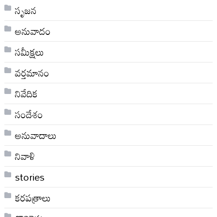
సృజన
అనువాదం
సమీక్షలు
వర్తమానం
నివేదిక
సందేశం
అనువాదాలు
నివాళి
stories
కరపత్రాలు