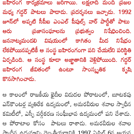
బహిరంగ కార్యక్రమాలు జరిగాయి. లక్షలాది మంది ప్రజల
మధ్య గద్దర్ పాటలు పాడాడు. ప్రదర్శనలు ఇచ్చాడు. 1992
జూన్‍లో అప్పటి సీపీఐ ఎంఎల్‍ పీపుల్స్ వార్ పార్టీతో పాటు
ఆరు ప్రజాసంఘాలను ప్రభుత్వం నిషేధించింది.
జననాట్యమండలి విషయంలో కాగితం మీద నిషేధం
లేకపోయినప్పటికీ ఆ సంస్థ బహిరంగంగా పని చేయలేని పరిస్థితి
ఏర్పడింది. ఆ సంస్థ కూడా అజ్ఞాతానికి వెళ్లిపోయింది. గద్దర్
బహిరంగ జీవితంలో ఉంటూ సాంస్కృతిక కృషి
కొనసాగించాడు.
ఆ కాలంలో రాజకీయ ఖైదీల విడుదల పోరాటంలో, బూటకపు
ఎన్‍కౌంటర్ల వ్యతిరేక ఉద్యమంలో, అమరవీరుల శవాల స్వాధీన
కమిటీలో, ఎస్పీ వర్గీకరణ సంఘీభావ ఉద్యమంలో పని చేశాడు.
ఆ పోరాటాల కోసం పాటలు రాశాడు. అమరవీరుల శవాల
స్వాధీన ఉద్యమాన్ని దెబ్బతీయడానికి 1997 ఏప్రిల్‍ 6న ఆయన