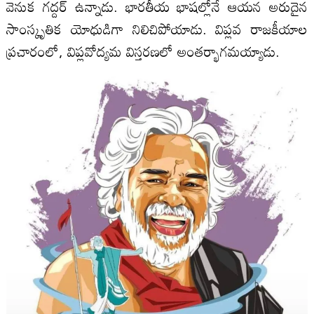
వెనుక గద్దర్ ఉన్నాడు. భారతీయ భాషల్లోనే ఆయన అరుదైన
సాంస్కృతిక యోధుడిగా నిలిచిపోయాడు. విప్లవ రాజకీయాల
ప్రచారంలో, విప్లవోద్యమ విస్తరణలో అంతర్భాగమయ్యాడు.