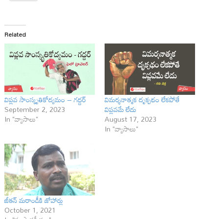
Related
విప్లవ సాంస్కృతికోద్యమం – గద్దర్
విమర్శనాత్మక దృక్పథం లేకపోతే
September 2, 2023
విప్లవమే లేదు
In "వ్యాసాలు"
August 17, 2023
In "వ్యాసాలు"
జీతన్‌ మరాండీకి జోహార్లు
October 1, 2021