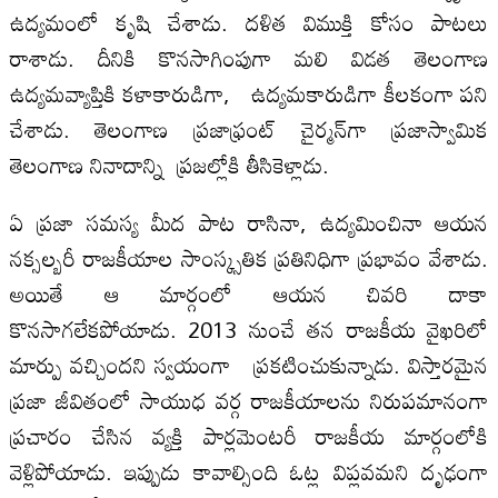
ఉద్యమంలో కృషి చేశాడు. దళిత విముక్తి కోసం పాటలు
రాశాడు. దీనికి కొనసాగింపుగా మలి విడత తెలంగాణ
ఉద్యమవ్యాప్తికి కళాకారుడిగా, ఉద్యమకారుడిగా కీలకంగా పని
చేశాడు. తెలంగాణ ప్రజాఫ్రంట్‍ చైర్మన్‍గా ప్రజాస్వామిక
తెలంగాణ నినాదాన్ని ప్రజల్లోకి తీసికెళ్లాడు.
ఏ ప్రజా సమస్య మీద పాట రాసినా, ఉద్యమించినా ఆయన
నక్సల్బరీ రాజకీయాల సాంస్క్సతిక ప్రతినిధిగా ప్రభావం వేశాడు.
అయితే ఆ మార్గంలో ఆయన చివరి దాకా
కొనసాగలేకపోయాడు. 2013 నుంచే తన రాజకీయ వైఖరిలో
మార్పు వచ్చిందని స్వయంగా ప్రకటించుకున్నాడు. విస్తారమైన
ప్రజా జీవితంలో సాయుధ వర్గ రాజకీయాలను నిరుపమానంగా
ప్రచారం చేసిన వ్యక్తి పార్లమెంటరీ రాజకీయ మార్గంలోకి
వెళ్లిపోయాడు. ఇప్పుడు కావాల్సింది ఓట్ల విప్లవమని దృఢంగా