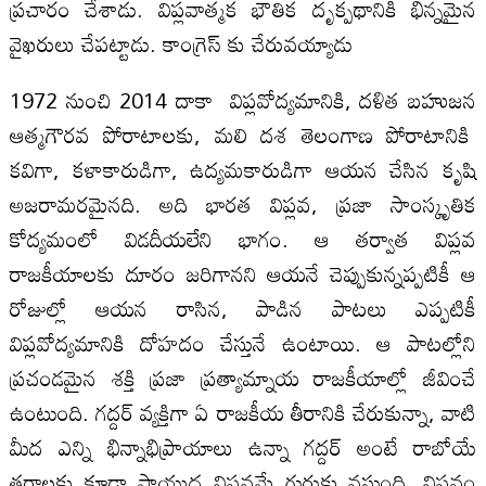
ప్రచారం చేశాడు. విప్లవాత్మక భౌతిక దృక్పథానికి భిన్నమైన
వైఖరులు చేపట్టాడు. కాంగ్రెస్ కు చేరువయ్యాడు
1972 నుంచి 2014 దాకా విప్లవోద్యమానికి, దళిత బహుజన
ఆత్మగౌరవ పోరాటాలకు, మలి దశ తెలంగాణ పోరాటానికి
కవిగా, కళాకారుడిగా, ఉద్యమకారుడిగా ఆయన చేసిన కృషి
అజరామరమైనది. అది భారత విప్లవ, ప్రజా సాంస్కృతిక
కోద్యమంలో విడదీయలేని భాగం. ఆ తర్వాత విప్లవ
రాజకీయాలకు దూరం జరిగానని ఆయనే చెప్పుకున్నప్పటికీ ఆ
రోజుల్లో ఆయన రాసిన, పాడిన పాటలు ఎప్పటికీ
విప్లవోద్యమానికి దోహదం చేస్తునే ఉంటాయి. ఆ పాటల్లోని
ప్రచండమైన శక్తి ప్రజా ప్రత్యామ్నాయ రాజకీయాల్లో జీవించే
ఉంటుంది. గద్దర్ వ్యక్తిగా ఏ రాజకీయ తీరానికి చేరుకున్నా, వాటి
మీద ఎన్ని భిన్నాభిప్రాయాలు ఉన్నా గద్దర్ అంటే రాబోయే
తరాలకు కూడా సాయుధ విప్లవమే గుర్తుకు వస్తుంది. విప్లవం