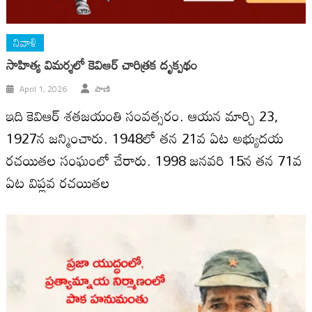
నివాళి
సాహిత్య విమర్శలో కెవిఆర్ చారిత్రక దృక్పథం
April 1, 2026
పాణి
ఇది కెవిఆర్ శతజయంతి సంవత్సరం. ఆయ‌న మార్చి 23,
1927న జన్మించారు. 1948లో తన 21వ ఏట అభ్యుదయ
రచయితల సంఘంలో చేరారు. 1998 జనవరి 15న తన 71వ
ఏట విప్లవ రచయితల