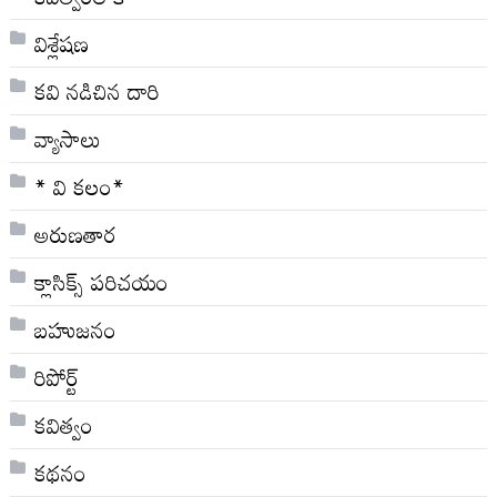
విశ్లేషణ
కవి నడిచిన దారి
వ్యాసాలు
* వి క‌లం*
అరుణతార
క్లాసిక్స్ ప‌రిచ‌యం
బహుజనం
రిపోర్ట్
కవిత్వం
కథనం