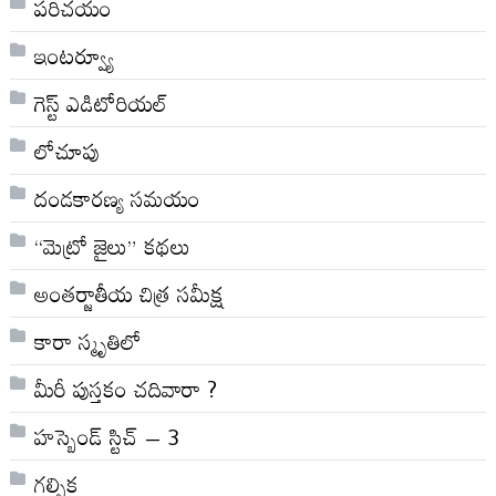
పరిచయం
ఇంటర్వ్యూ
గెస్ట్ ఎడిటోరియల్
లోచూపు
దండకారణ్య సమయం
“మెట్రో జైలు” కథలు
అంతర్జాతీయ చిత్ర సమీక్ష
కారా స్మృతిలో
మీరీ పుస్తకం చదివారా ?
హస్బెండ్ స్టిచ్ – 3
గల్పిక