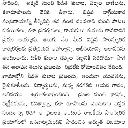
సారించి, అక్కడి నుంచి పీడిత కులాల, వర్గాల బాణీలను,
కళారూపాలను వెలికి తీశాడు. విప్లవ వాగ్గేయకార
సంప్రదాయాన్ని తీర్చిదిద్ది తన వంటి వందలాది మంది పాటల
రచయితలు, కళా ప్రదర్శకులు, గాయకులు తయారు కావడానికి
ప్రేరణ అయ్యాడు. తెలుగు నేల మీద విప్లవ సాంస్కృతిక
కార్యకర్తలకు ప్రత్యేకమైన ఆహార్యాన్ని, అభినయాన్ని, ఆలాపనను
అందించాడు. దళిత కులాల డప్పుల శబ్దానికి సరిదోడుగా సాగే
తన ఆలాపన తెలుగు ప్రజలను నిద్రలేపి రోమాంచితం చేసింది.
గ్రామాల్లోని పీడిత కులాల ప్రజలను, అందునా యువతను,
రైతుకూలీలను, విద్యార్థులను, మధ్య తరగతిని ఆయన గానం,
అభినయం ఉర్రూతలూగించింది. ప్రజల నుంచి భాషను,
వ్యక్తీకరణను, కవిత్వాన్ని, కళా రూపాలను ఎంచుకొని విప్లవ
సందేశాన్ని తిరిగి ఆ ప్రజలకే అందించే రాజకీయ సాంస్కతిక
ప్రయోగంలో జననాట్యమండలి సాధించిన అద్భుత విజయాల