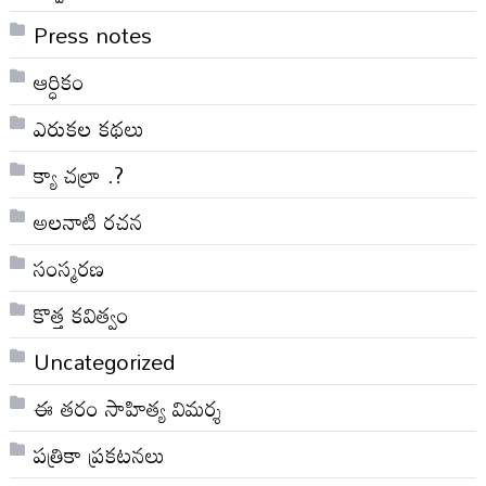
Press notes
ఆర్ధికం
ఎరుకల కథలు
క్యా చల్రా .?
అలనాటి రచన
సంస్మరణ
కొత్త కవిత్వం
Uncategorized
ఈ తరం సాహిత్య విమర్శ
పత్రికా ప్రకటనలు