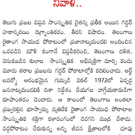
నివాళి..
తెలుగు ప్రజల విప్లవ సాంస్కృతిక చైతన్య ప్రతీక అయిన గద్దర్
హఠాన్మరణం దిగ్భ్రాంతికరం. తీరని విషాదం. తెలంగాణ
రైతాంగ సాయుధ పోరాటంలో ప్రజానాట్యమండలి అందించిన
ఒరవడిని మౌళి కంగానే విప్లవీకరించి, తెలంగాణ దళిత,
వెనుకబడిన కులాల సాంస్కృతిక అభివ్యక్తిగా మార్చి రెండు
మూడు తరాల ప్రజలను గద్దర్ పోరాటాల్లోకి కదిలించాడు. ఆర్ట్
లవర్స్తో ఆరంభమైన గుమ్మడి విఠల్‍ 1972లో ఏర్పడ్డ
జననాట్యమండలికి దిశా నిర్దేశం చేయగల వాగ్గేయకారుడిగా
రూపాంతరం చెందాడు. ఆ కాలంలో తెలంగాణ అంతటా
ప్రజ్వరిల్లిన భూస్వామ్య వ్యతిరేక రైతాంగ సాయుధ పోరాటాల
సాంస్కృతిక శక్తిగా కళారంగంలో చెరగని ముద్ర వేశాడు.
వర్గపోరాటం చేరుకున్న అన్ని జీవన క్షేత్రాలలోకి చూపు