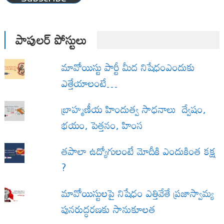
పాపులర్ పోస్టులు
మావోయిస్టు పార్టీ మీద నిషేధంఎందుకు
ఎత్తేయాలంటే…
బ్రాహ్మణీయ హిందుత్వ సాధనాలు ద్వేషం,
భయం, పెత్తనం, హింస
త‌పాలా ఉద్యోగులంటే మోదీకి ఎందుకింత కక్ష
?
మావోయిస్టులపై నిషేధం ఎత్తివేతే ప్రజాస్వామ్య
పునరుద్ధరణకు సానుకూలత