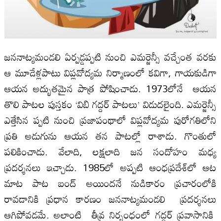
జననాట్యమండలి ఏర్పడ్డప్పటి నుంచి ఎమర్జెన్సీ వచ్చేంత వరకు
ఆ మూడేళ్లపాటు విప్లవోద్యమ నిర్మాణంలో కవిగా, గాయకుడిగా
ఆయన అద్భుతమైన పాత్ర పోషించాడు. 1973లోనే ఆయన
తొలి పాటల పుస్తకం ‘విబి గద్దర్ పాటలు’ విడుదలైంది. ఎమర్జెన్సీ
ఎత్తేసిన ప్పటి నుంచి ప్రజాపంథాలో విప్లవోద్యమ పురోగతిలోని
ప్రతి అడుగును ఆయన తన పాటల్లో రాశాడు. గొంతులో
పలికించాడు. వేలాది, లక్షలాది జన సందోహం మధ్య
ప్రదర్శనలు ఇచ్చాడు. 1985లో అప్పటి ఆంధప్రదేశ్‍లో ఆట
మాట పాట బంద్‍ అయిందనే నుడికారం ప్రచారంలోకి
రావడానికి ప్రధాన కారణం జననాట్యమండలి ప్రదర్శనలు
ఆగిపోవడమే. అలాంటి తీవ్ర నిర్బంధంలో గద్దర్ ప్రవాసానికి