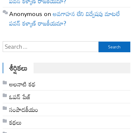
పవన్ కళ్యాణ్ రాజకీయమా?
Anonymous
on
అవగాహన లేని విద్వేషపు మాటలే
పవన్ కళ్యాణ్ రాజకీయమా?
Search
for:
శీర్షికలు
అల‌నాటి క‌థ‌
ఓపన్ పేజ్
సంపాదకీయం
కథలు