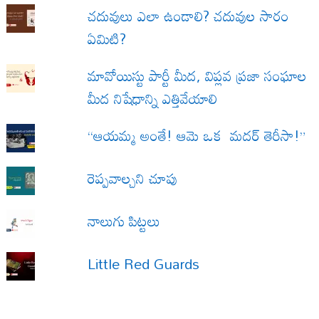
చదువులు ఎలా ఉండాలి? చదువుల సారం
ఏమిటి?
మావోయిస్టు పార్టీ మీద, విప్లవ ప్రజా సంఘాల
మీద నిషేధాన్ని ఎత్తివేయాలి
“ఆయమ్మ అంతే! ఆమె ఒక మదర్ తెరీసా!”
రెప్పవాల్చని చూపు
నాలుగు పిట్టలు
Little Red Guards