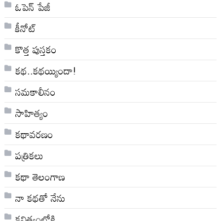
ఓపెన్ పేజీ
కీనోట్
కొత్త పుస్తకం
కథ..కథయ్యిందా!
సమకాలీనం
సాహిత్యం
కథావరణం
పత్రికలు
కథా తెలంగాణ
నా క‌థ‌తో నేను
కవిత్వంలోకి