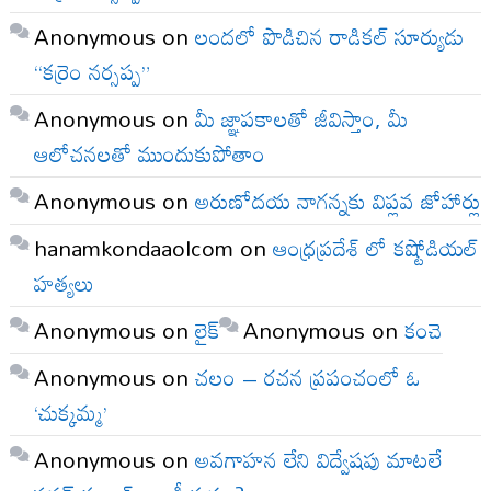
Anonymous
on
లందలో పొడిచిన రాడికల్ సూర్యుడు
“కర్రెం నర్సప్ప”
Anonymous
on
మీ జ్ఞాపకాలతో జీవిస్తాం, మీ
ఆలోచనలతో ముందుకుపోతాం
Anonymous
on
అరుణోదయ నాగన్నకు విప్లవ జోహార్లు
hanamkondaaolcom
on
ఆంధ్రప్రదేశ్ లో కష్టోడియల్
హత్యలు
Anonymous
on
లైక్
Anonymous
on
కంచె
Anonymous
on
చలం – రచన ప్రపంచంలో ఓ
‘చుక్కమ్మ’
Anonymous
on
అవగాహన లేని విద్వేషపు మాటలే