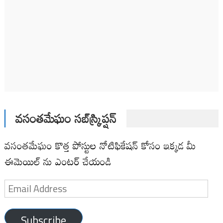
వసంతమేఘం సబ్‌స్క్రిప్షన్
వసంతమేఘం కొత్త పోస్టుల నోటిఫికేషన్ కోసం ఇక్కడ మీ
ఈమెయిల్ ను ఎంటర్ చేయండి
Email
Address
Subscribe