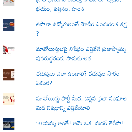
భయం, పెత్తనం, హింస
త‌పాలా ఉద్యోగులంటే మోదీకి ఎందుకింత కక్ష
?
మావోయిస్టులపై నిషేధం ఎత్తివేతే ప్రజాస్వామ్య
పునరుద్ధరణకు సానుకూలత
చదువులు ఎలా ఉండాలి? చదువుల సారం
ఏమిటి?
మావోయిస్టు పార్టీ మీద, విప్లవ ప్రజా సంఘాల
మీద నిషేధాన్ని ఎత్తివేయాలి
“ఆయమ్మ అంతే! ఆమె ఒక మదర్ తెరీసా!”