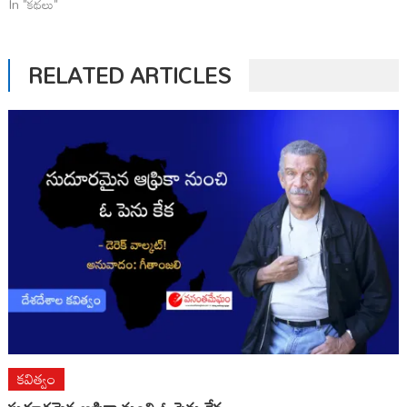
In "కథలు"
RELATED ARTICLES
కవిత్వం