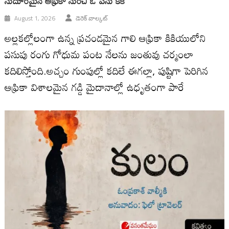
సుదూరమైన ఆఫ్రికా నుంచి ఓ పెను కేక
August 1, 2026
డెరెక్ వాల్కట్
అల్లకల్లోలంగా ఉన్న ప్రచండమైన గాలి ఆఫ్రికా కికియులోని
పసుపు రంగు గోధుమ పంట నేలను జంతువు చర్మంలా
కదిలిస్తోంది.అచ్చం గుంపుల్లో కదిలే ఈగల్లా, పుష్టిగా పెరిగిన
ఆఫ్రికా విశాలమైన గడ్డి మైదానాల్లో ఉధృతంగా పారే