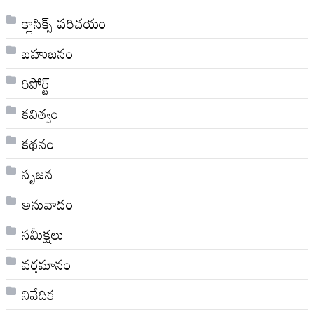
క్లాసిక్స్ ప‌రిచ‌యం
బహుజనం
రిపోర్ట్
కవిత్వం
కథనం
సృజన
అనువాదం
సమీక్షలు
వర్తమానం
నివేదిక