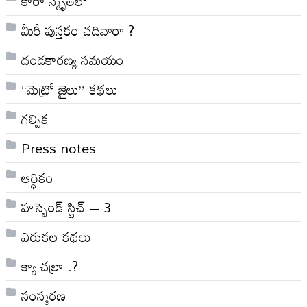
కారా స్మృతిలో
మీరీ పుస్తకం చదివారా ?
దండకారణ్య సమయం
“మెట్రో జైలు” కథలు
గల్పిక
Press notes
ఆర్ధికం
హస్బెండ్ స్టిచ్ – 3
ఎరుకల కథలు
క్యా చల్రా .?
సంస్మరణ