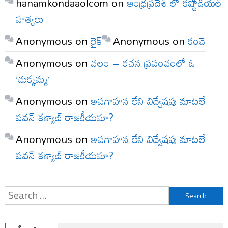
hanamkondaaolcom
on
ఆంధ్రప్రదేశ్ లో కష్టోడియల్
హత్యలు
Anonymous
on
లైక్
Anonymous
on
కంచె
Anonymous
on
చలం – రచన ప్రపంచంలో ఓ
‘చుక్కమ్మ’
Anonymous
on
అవగాహన లేని విద్వేషపు మాటలే
పవన్ కళ్యాణ్ రాజకీయమా?
Anonymous
on
అవగాహన లేని విద్వేషపు మాటలే
పవన్ కళ్యాణ్ రాజకీయమా?
Search
for: