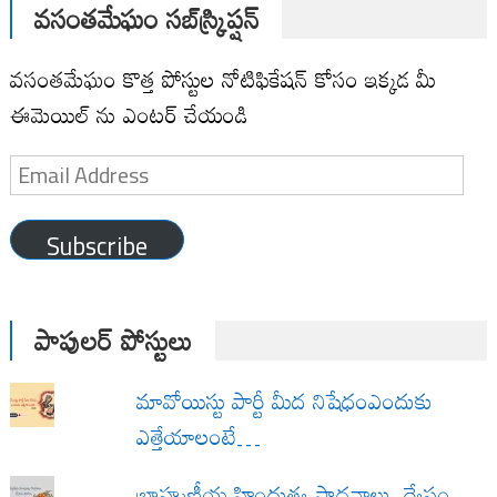
వసంతమేఘం సబ్‌స్క్రిప్షన్
వసంతమేఘం కొత్త పోస్టుల నోటిఫికేషన్ కోసం ఇక్కడ మీ
ఈమెయిల్ ను ఎంటర్ చేయండి
Email
Address
Subscribe
పాపులర్ పోస్టులు
మావోయిస్టు పార్టీ మీద నిషేధంఎందుకు
ఎత్తేయాలంటే…
బ్రాహ్మణీయ హిందుత్వ సాధనాలు ద్వేషం,