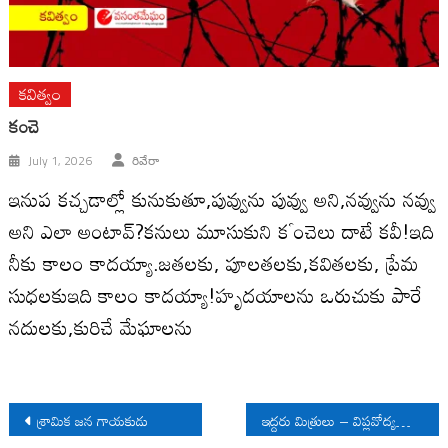
కవిత్వం
కంచె
July 1, 2026
రివేరా
ఇనుప కచ్చడాల్లో కునుకుతూ,పువ్వును పువ్వు అని,నవ్వును నవ్వు
అని ఎలా అంటావ్?కనులు మూసుకుని కౕంచెలు దాటే కవీ!ఇది
నీకు కాలం కాదయ్యా.జతలకు, పూలతలకు,కవితలకు, ప్రేమ
సుధలకుఇది కాలం కాదయ్యా!హృదయాలను ఒరుచుకు పారే
నదులకు,కురిచే మేఘాలను
Post
శ్రామిక జన గాయకుడు
ఇద్దరు మిత్రులు – విప్లవోద్యమంలో రెండు స్రవంతులు
navigation