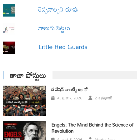
రెప్పవాల్చని చూపు
నాలుగు పిట్టలు
Little Red Guards
తాజా పోస్టులు
ద నేషన్ వాంట్స్ టు నో
August 7, 2026
ఎ కె ప్రభాకర్
Engels: The Mind Behind the Science of
Revolution
August 6, 2026
Manish Azad