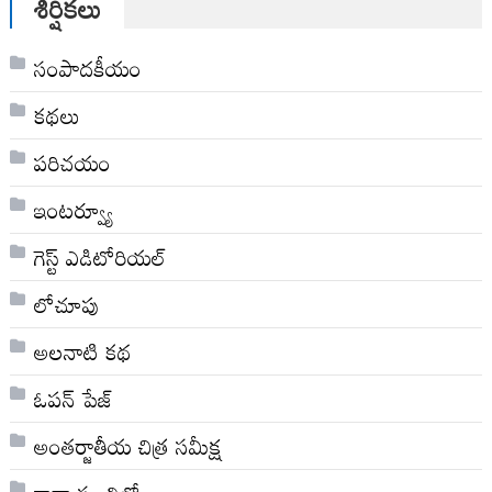
శీర్షికలు
సంపాదకీయం
కథలు
పరిచయం
ఇంటర్వ్యూ
గెస్ట్ ఎడిటోరియల్
లోచూపు
అల‌నాటి క‌థ‌
ఓపన్ పేజ్
అంతర్జాతీయ చిత్ర సమీక్ష