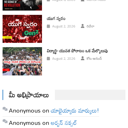
యుగ స్వ‌రం
August 2, 2026
రివేరా
విద్యార్థి- యువత పోరాటం ఒక మేల్కొలుపు
August 2, 2026
కోట ఆనంద్
మీ అభిప్రాయాలు
Anonymous
on
యాభైయ్యారు మార్కులు!
Anonymous
on
అర్బన్ నక్సల్