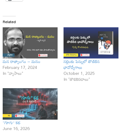
Related
మన రాజ్యాంగం – మనం
నల్లింకు పెన్నులో తొణికిన
February 17, 2024
భావోద్వేగాలు
In "వ్యాసాలు"
October 1, 2025
In "తొలికెరటాలు"
“గూగు” కథ
June 16, 2026