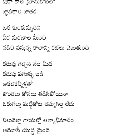
పురా కాల మ్రానుకోటలో
జ్ఞాపకాల జాతర
ఒక కుంకుమ్భరిని
వీర మరణాల మీంచి
నడిచి వస్తున్న కాలాన్ని కథలు చెబుతుంది
కరువు గెల్చిన నేల మీద
కడుపు పగుళ్ళు బడి
ఆకలికన్నీళ్లతో
కొండలు కోనలు తడిసిపోయినా
ఓరుగల్లు మట్టికోట చెమ్మగిల్ల లేదు
నిలువెల్లా గాయల్తో ఆత్మాభిమానం
ఆదివాసీ యుద్ధ మైంది