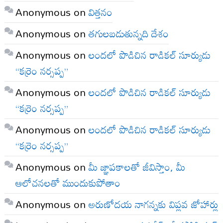
Anonymous
on
విత్తనం
Anonymous
on
తగులబడుతున్నది దేశం
Anonymous
on
లందలో పొడిచిన రాడికల్ సూర్యుడు
“కర్రెం నర్సప్ప”
Anonymous
on
లందలో పొడిచిన రాడికల్ సూర్యుడు
“కర్రెం నర్సప్ప”
Anonymous
on
లందలో పొడిచిన రాడికల్ సూర్యుడు
“కర్రెం నర్సప్ప”
Anonymous
on
మీ జ్ఞాపకాలతో జీవిస్తాం, మీ
ఆలోచనలతో ముందుకుపోతాం
Anonymous
on
అరుణోదయ నాగన్నకు విప్లవ జోహార్లు