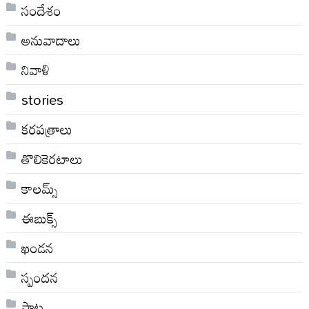
సందేశం
అనువాదాలు
నివాళి
stories
కరపత్రాలు
తొలికెరటాలు
కాలమ్స్
ఈబుక్స్
ఖండన
స్పందన
పాట