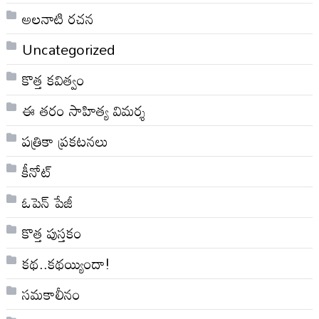
అలనాటి రచన
Uncategorized
కొత్త కవిత్వం
ఈ తరం సాహిత్య విమర్శ
పత్రికా ప్రకటనలు
కీనోట్
ఓపెన్ పేజీ
కొత్త పుస్తకం
కథ..కథయ్యిందా!
సమకాలీనం