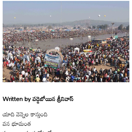
Written by
వడ్డెబోయిన శ్రీనివాస్
యాది వెన్నెల కాస్తుంది
వన భూమంత