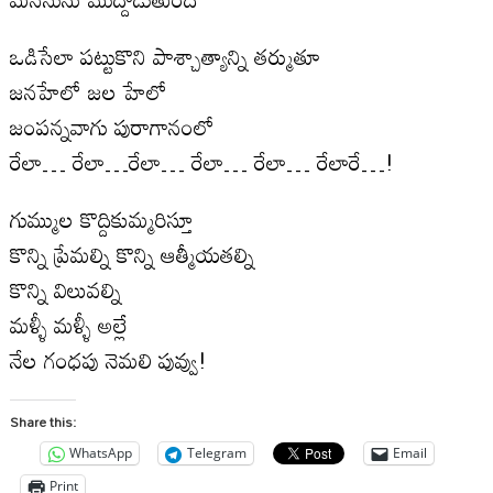
ఒడిసేలా పట్టుకొని పాశ్చాత్యాన్ని తర్ముతూ
జనహేలో జల హేలో
జంపన్నవాగు పురాగానంలో
రేలా… రేలా…రేలా… రేలా… రేలా… రేలారే…!
గుమ్ముల కొద్దికుమ్మరిస్తూ
కొన్ని ప్రేమల్ని కొన్ని ఆత్మీయతల్ని
కొన్ని విలువల్ని
మళ్ళీ మళ్ళీ అల్లే
నేల గంధపు నెమలి పువ్వు!
Share this:
WhatsApp
Telegram
Email
Print