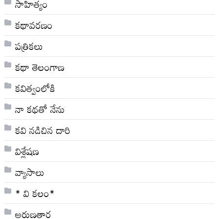
సాహిత్యం
కథావరణం
పత్రికలు
కథా తెలంగాణ
కవిత్వంలోకి
నా క‌థ‌తో నేను
కవి నడిచిన దారి
విశ్లేషణ
వ్యాసాలు
* వి క‌లం*
అరుణతార