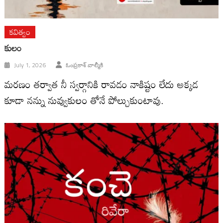
కవిత్వం
కులం
July 1, 2026
ఓంప్రకాశ్ వాల్మీకి
మరణం తర్వాత నీ స్వర్గానికి రావడం నాకిష్టం లేదు అక్కడ
కూడా నన్ను నువ్వుకులం తోనే పోల్చుకుంటావు.