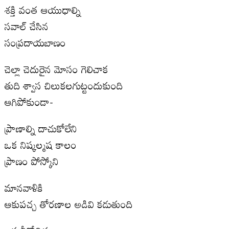
శక్తి వంత ఆయుధాల్ని
సవాల్ చేసిన
సంప్రదాయబాణం
చెల్లా చెదురైన మోసం గెలిచాక
తుది శ్వాస చిలుకలగుట్టందుకుంది
ఆగిపోకుండా-
ప్రాణాల్ని దాచుకోలేని
ఒక నిష్కల్మష కాలం
ప్రాణం పోస్కోని
మానవాళికి
ఆకుపచ్చ తోరణాల అడివి కడుతుంది