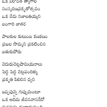
ఒక వీరోచిత త్యాగాల
సంస్మరణప్రకృతోత్సవం
ఒక చేదు నిజాలతియ్యని
బంగారి జాతర
పాలకుల కుటుంబ కణకణం
ప్రజల సొమ్మని ప్రకటించిన
బతుకుపోరు
వెదురుచెట్లషామియనాలు
పెద్ద పెద్ద చెట్లపందిళ్ళు
ప్రకృతి పిలిచిన ధ్వని
ఇప్పపువ్వై గుప్పుమంటూ
ఒక ఆదిమ జీవనవాసనేదో
మనసును ముద్దాడుతుంది