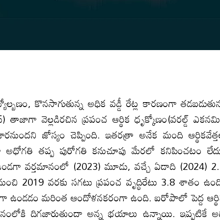
ద్రవ్యోల్బణం, కొనసాగుతున్న అధిక వడ్డీ రేట్ల కారణంగా తడబడుతున
) తాజాగా వెల్లడిరచిన ప్రపంచ ఆర్థిక ధృక్కోణం(వరల్డ్‌ ఎకనమిక
గజారనుందని జోస్యం చెప్పింది. ఇతరత్రా అనేక మంది ఆర్థికవేత్
సినా అధోగతి తప్ప పురోగతి కనుచూపు మేరలో కనిపించటం లేద
ం ఉండగా వర్తమానంలో (2023) మూడు, వచ్చే ఏడాది (2024) 2
0 నుంచి 2019 వరకు సగటు ప్రపంచ వృద్ధిరేటు 3.8 శాతం ఉంద
క్కువగా ఉండడం మరింత ఆందోళనకరంగా ఉంది. ఐరోపాలో పెద్ద ఆర్థ
గమనంలోకి దిగజారుతుందా అన్న భయాలు ఉన్నాయి. ఇప్పటికే అ