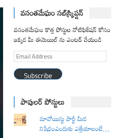
వసంతమేఘం సబ్‌స్క్రిప్షన్
వసంతమేఘం కొత్త పోస్టుల నోటిఫికేషన్ కోసం
ఇక్కడ మీ ఈమెయిల్ ను ఎంటర్ చేయండి
Email
Address
Subscribe
పాపులర్ పోస్టులు
మావోయిస్టు పార్టీ మీద
నిషేధంఎందుకు ఎత్తేయాలంటే…