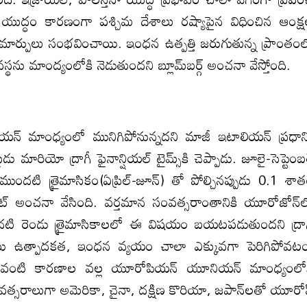
్‌లో యుద్ధం కారణంగా పశ్చిమ దేశాలు రష్యాపైన విధించిన ఆంక్
ుమార్పులు సంభవించాయి. ఇంధన ఉత్పత్తి జరుగుతున్న ప్రాంతం
్థను మాంద్యంలోకి నెడుతుందని బ్లూమ్‌బర్గ్‌ అంచనా వేస్తోంది.
్‌ మాంధ్యంలో మునిగిపోనున్నదని మాజీ ఇటాలియన్‌ ప్రధాన
ు మారియో ద్రాగీ ఫైనాన్షియల్‌ టైమ్స్‌కి చెప్పాడు. జూలై-సెప్టెంబర
ుందటి త్రైమాసికం(ఏప్రిల్‌-జూన్‌) తో పోల్చినప్పుడు 0.1 శా
ాట్‌ అంచనా వేసింది. వర్తమాన సంవత్సరాంతానికి యూరోజోన్‌
మొదటి రెండు త్రైమాసికాలలో ఈ విషయం బయటపడుతుందని ద్రా
వ స్థాయి ఉత్పాదకత, ఇంధన వ్యయం చాలా ఎక్కువగా పెరిగిపోవట
ం వంటి కారణాల వల్ల యూరోపియన్‌ యూనియన్‌ మాంధ్యంలో
్సరాలుగా అమెరికా, చైనా, దక్షిణ కొరియా, జపాన్‌లతో యూరోప