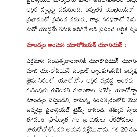
ఆర్థిక వృద్ధిపై పడుతుంది. ఇప్పటికే యుక్రెయిన
ప్రభావంతో ప్రపంచ చమురు, గ్యాస్‌ సరఫరాలో పెన
మరో యుద్ధమే గనుక జరిగితే అది ప్రపంచ ఆర్థిక వ్యవస
మాంద్యం అంచున యూరోపియన్‌ యూనియన్‌ :
వర్తమాన సంవత్సరాంతానికి యూరోపియన్‌ యూనియన
మాజీ యూరోపియన్‌ సెంట్రల్‌ బ్యాంకు(ఇసిబి) అధ్యక్షుడ
త్రైమాసికంలో యూరోజోన్‌ ఆర్థిక వ్యవస్థ అంతకు మ
కుదింపుకు గురైందని గణాంకాల ఏజెన్సీ యూరోస్ట
మాంద్యం వస్తుందని, రానున్న సంవత్సరంలోని 
అన్నట్టు ఫైనాన్షియల్‌ టైమ్స్‌ రాసింది. తక్కు
తగినంత ప్రావీణ్యత గల శ్రామికులు లేకపోవట
జారుకోబోతోందని ఆయన విశ్లేషించాడు. గత 20 సంవత