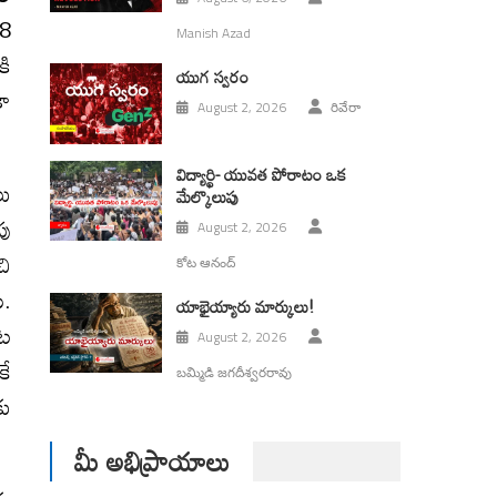
.8
Manish Azad
కి
యుగ స్వ‌రం
కా
August 2, 2026
రివేరా
విద్యార్థి- యువత పోరాటం ఒక
లు
మేల్కొలుపు
పు
August 2, 2026
చి
కోట ఆనంద్
ి.
యాభైయ్యారు మార్కులు!
్ర
August 2, 2026
కే
బమ్మిడి జగదీశ్వరరావు
కు
మీ అభిప్రాయాలు