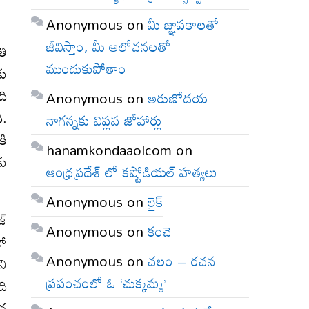
Anonymous
on
మీ జ్ఞాపకాలతో
జీవిస్తాం, మీ ఆలోచనలతో
తి
ముందుకుపోతాం
కు
ది
Anonymous
on
అరుణోదయ
ి.
నాగన్నకు విప్లవ జోహార్లు
కి
hanamkondaaolcom
on
కు
ఆంధ్రప్రదేశ్ లో కష్టోడియల్ హత్యలు
Anonymous
on
లైక్
్‌
Anonymous
on
కంచె
హా
Anonymous
on
చలం – రచన
ని
ప్రపంచంలో ఓ ‘చుక్కమ్మ’
ి
ంచ