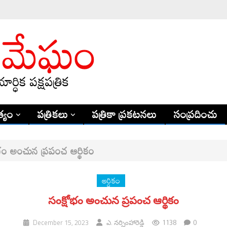
్యం
పత్రికలు
పత్రికా ప్రకటనలు
సంప్రదించు
భం అంచున ప్రపంచ ఆర్థికం
ఆర్ధికం
సంక్షోభం అంచున ప్రపంచ ఆర్థికం
1138
0
December 15, 2023
ఎ. నర్సింహారెడ్డి