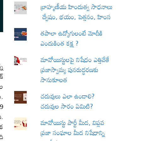
బ్రాహ్మణీయ హిందుత్వ సాధనాలు
ద్వేషం, భయం, పెత్తనం, హింస
త‌పాలా ఉద్యోగులంటే మోదీకి
ఎందుకింత కక్ష ?
మావోయిస్టులపై నిషేధం ఎత్తివేతే
్న
ప్రజాస్వామ్య పునరుద్ధరణకు
్‌
సానుకూలత
తల
చదువులు ఎలా ఉండాలి?
ు.
చదువుల సారం ఏమిటి?
.9
ి.
మావోయిస్టు పార్టీ మీద, విప్లవ
ిక
ప్రజా సంఘాల మీద నిషేధాన్ని
ది