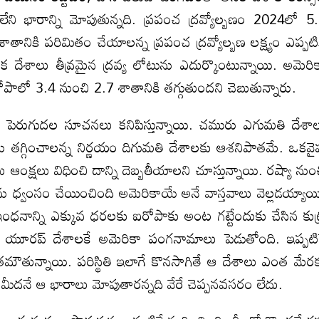
ని భారాన్ని మోపుతున్నది. ప్రపంచ ద్రవ్యోల్బణం 2024లో 5
ానికి పరిమితం చేయాలన్న ప్రపంచ ద్రవ్యోల్బణ లక్ష్యం ఎప్పటి
ేక దేశాలు తీవ్రమైన ద్రవ్య లోటును ఎదుర్కొంటున్నాయి. అమెరి
రోపాలో 3.4 నుంచి 2.7 శాతానికి తగ్గుతుందని చెబుతున్నారు.
రల పెరుగుదల సూచనలు కనిపిస్తున్నాయి. చమురు ఎగుమతి దేశా
 తగ్గించాలన్న నిర్ణయం దిగుమతి దేశాలకు ఆశనిపాతమే. ఒకవై
క్షలు విధించి దాన్ని దెబ్బతీయాలని చూస్తున్నాయి. రష్యా నుం
లైన్లను ధ్వంసం చేయించింది అమెరికాయే అనే వాస్తవాలు వెల్లడయ్యాయ
 ఇంధనాన్ని ఎక్కువ ధరలకు ఐరోపాకు అంట గట్టేందుకు చేసిన కుట
 యూరప్‌ దేశాలకే అమెరికా పంగనామాలు పెడుతోంది. ఇప్పటి
ున్నాయి. పరిస్థితి ఇలాగే కొనసాగితే ఆ దేశాలు ఎంత మేర
గం మీదనే ఆ భారాలు మోపుతారన్నది వేరే చెప్పనవసరం లేదు.