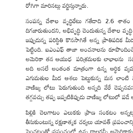
రోగిగా మారినట్లు వర్ణిస్తున్నారు.
సంపన్న దేశాల వృద్ధిరేటు గతేడాది 2.6 శాతం
దిగజారుతుందని, అభివృద్ధి చెందుతున్న దేశాల వృద్
ఇప్పుడున్న పరిస్థితి కొనసాగితే అన్న ప్రాతిపదిక 
పెట్టింది. ఐఎంఎఫ్‌ తాజా అంచనాలను రూపొందించ
అమెరికా తన ఆయుధ పరిశ్రమలకు లాభాలను సమకూ
అది అసలే అంతంత మాత్రంగా ఉన్న ఆర్థిక వ్యవస్థ
ఎగుమతుల మీద ఆశలు పెట్టుకున్న మన లాంటి వ
వాణిజ్య లోటు పెరుగుతుంది అన్నది వేరే చెప్పన
తగ్గవచ్చు తప్ప ఇప్పటికిప్పుడు వాణిజ్య లోటులో పడ
పిల్లికి చెలగాటం ఎలుకకు ప్రాణ సంకటం అన్న
తీసుకుంటున్న రక్షణాత్మక చర్యలు యావత్‌ ప్రపంచాన్ని
పెంచటంతో ప్రపంచంలో ఉన్న డాలర్లన్నీ అమెరికా