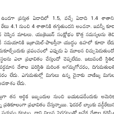
 ఉండగా ప్రస్తుత ఏడాదిలో 1.5, వచ్చే ఏడాది 1.4 శాతాని
ధి రేటు 4.1 నుంచి 4 శాతానికి తగ్గుతుందని అంచనా. ఇవన్నీ కూ
మీద చెప్పిన మాటలు. యుక్రెయిన్‌ సంక్షోభం కొత్త సమస్యలను తెచ్
ే సమయానికి ఇజ్రాయెల్‌-పాలస్తీనా యుద్ధం ఉహలో కూడా లేద
ర్చేందుకు ప్రపంచంలో ఎప్పుడు ఏ మూలన చిచ్చుపెడుతుంద
లను ఎలా ప్రభావితం చేస్తుందో చెప్పలేము. ఇటువంటి స్థితి
ర్ధమాన దేశాల పరిస్థితి మరింత అగమ్యగోచరం, దిగుమతుల
వసరం లేదు. ఎగుమతుల్లో మిగులు ఉన్న చైనాకు వాణిజ్య మిగు
ే అవకాశం లేదు.
ట్లుగా తన ఆర్థిక ఇబ్బందుల నుంచి బయటపడేందుకు అమెరి
 ప్రతికూలంగా ప్రభావితం చేస్తున్నాయి. ఫెడరల్‌ బ్యాంకు వడ్డీరేటు
కు పయనం కట్టటం, దాని విలువ పెరగటంతో అనేక దేశాల కరెన్స