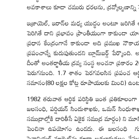
అవకాశాలు కూడా చమురు ధరలను, ద్రవ్యోల్బణాన్ని ప
ఇజ్రాయెల్‌, ఇరాన్‌ల మధ్య యుద్ధం అంటూ జరిగితే 
పెరిగితే దాని ప్రభావం ప్రాంతీయంగా కాకుండా య
ప్రధాన కేంద్రంగానే కాకుండా అది ప్రముఖ నౌక
ప్రపంచాన్నే కుదుపుతుందని బ్లూమ్‌బర్గ్‌ పేర్కొంద
దీంతో అంతర్జాతీయ ద్రవ్య సంస్థ అంచనా ప్రకారం 
పెరుగనుంది. 1.7 శాతం పెరగవలసిన ప్రపంచ ఆర్థికా
సమానం(80 లక్షల కోట్ల రూపాయలకు మించి) ఉంట
1982 తరువాత ఆర్థిక పరిస్థితి ఇంత ప్రతికూలంగా
జలసంధి, పర్షియన్‌ సిందుశాఖకు, ఒమన్‌ సింధుశ
సముద్రాల్లోకి దారితీసే ఏకైక సముద్ర మార్గం) ని మూసి
పెంచినా ఉపయోగం ఉండదు. ఈ జలసంధి గుం
ఫైనాన్షియల్‌ మార్కెట్‌ను కూడా అతలాకుతలం చేస్తు