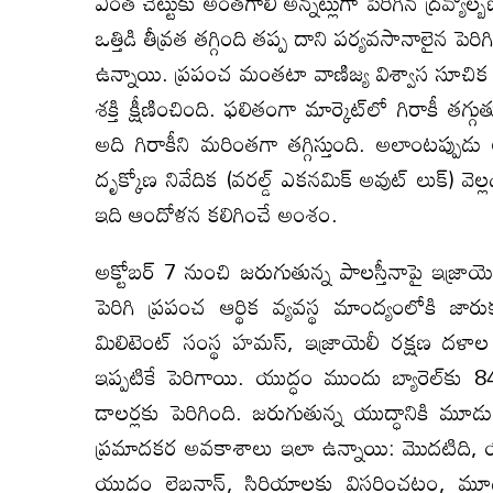
ఎంత చెట్టుకు అంతగాలి అన్నట్లుగా పెరిగిన ద్రవ్య
ఒత్తిడి తీవ్రత తగ్గింది తప్ప దాని పర్యవసానాలైన 
ఉన్నాయి. ప్రపంచ మంతటా వాణిజ్య విశ్వాస సూచిక ద
శక్తి క్షీణించింది. ఫలితంగా మార్కెట్‌లో గిరాకీ తగ్గు
అది గిరాకీని మరింతగా తగ్గిస్తుంది. అలాంటప్పుడ
దృక్కోణ నివేదిక (వరల్డ్‌ ఎకనమిక్‌ అవుట్‌ లుక్‌) వ
ఇది ఆందోళన కలిగించే అంశం.
అక్టోబర్‌ 7 నుంచి జరుగుతున్న పాలస్తీనాపై ఇజ్ర
పెరిగి ప్రపంచ ఆర్థిక వ్యవస్థ మాంద్యంలోకి జారు
మిలిటెంట్‌ సంస్థ హమస్‌, ఇజ్రాయెలీ రక్షణ ద
ఇప్పటికే పెరిగాయి. యుద్ధం ముందు బ్యారెల్‌కు 84
డాలర్లకు పెరిగింది. జరుగుతున్న యుద్ధానికి మూడు 
ప్రమాదకర అవకాశాలు ఇలా ఉన్నాయి: మొదటిది, యు
యుద్ధం లెబనాన్‌, సిరియాలకు విస్తరించటం, మ