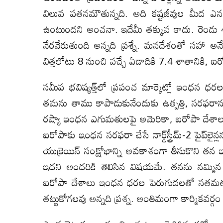
విలువ పతనమౌతున్నది. అది కష్టజీవుల మీద ఎనలే
ఉంటుందని అంచనా. ఇదేమీ తక్కువ కాదు. రెండు శాత
నేరవేరుతుంది అన్నది ప్రశ్నే. మనదేశంతో సహా అన
విత్తలోటు 8 నుంచి వచ్చే ఏడాదికి 7.4 శాతానికి, ఐ
సమీప భవిష్యత్త్‌లో ప్రపంచ మార్కెట్లో ఇంధన ధ
తమను తాము కాపాడుకునేందుకు ఉత్పత్తి, సరఫరాను
రష్యా ఇంధన ఎగుమతులపై అమెరికా, ఐరోపా దేశాలు ఆం
ఐరోపాకు ఇంధన సరఫరా చేసే నార్డ్‌స్ట్రీమ్‌-2 పైప్‌
యుక్రెయిన్‌ సంక్షోభాన్ని అవకాశంగా తీసుకొని తన
ఇదని అందరికి తెలిసిన విషయమే. తనను నమ్మిన
ఐరోపా దేశాలు ఇంధన ధరల పెరుగుదలతో సతమతమౌత
తట్టుకోగలవు అన్నది ప్రశ్న. అంతిమంగా కార్మికవర్