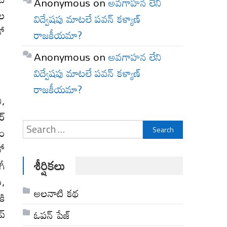
Anonymous
on
అవగాహన లేని
షల
విద్వేషపు మాటలే పవన్ కళ్యాణ్
లో
రాజకీయమా?
Anonymous
on
అవగాహన లేని
విద్వేషపు మాటలే పవన్ కళ్యాణ్
రాజకీయమా?
ి,
్‌
Search
తం
for:
లో
శీర్షికలు
గీ
ం,
అల‌నాటి క‌థ‌
కి
్‌
ఓపన్ పేజ్