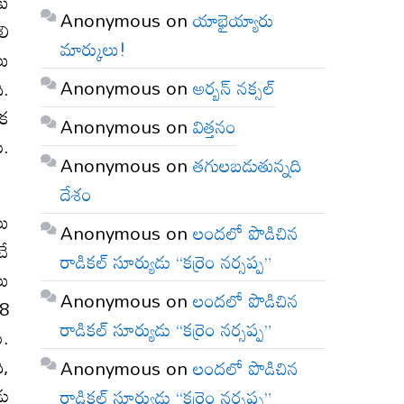
కు
Anonymous
on
యాభైయ్యారు
లి
మార్కులు!
లు
Anonymous
on
అర్బన్ నక్సల్
ి.
ిక
Anonymous
on
విత్తనం
ి.
Anonymous
on
తగులబడుతున్నది
దేశం
లు
Anonymous
on
లందలో పొడిచిన
చే
రాడికల్ సూర్యుడు “కర్రెం నర్సప్ప”
లు
Anonymous
on
లందలో పొడిచిన
.8
రాడికల్ సూర్యుడు “కర్రెం నర్సప్ప”
ు.
ి,
Anonymous
on
లందలో పొడిచిన
డు
రాడికల్ సూర్యుడు “కర్రెం నర్సప్ప”