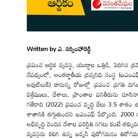
Written by
ఎ. నర్సింహారెడ్డి
ప్రపంచ ఆర్థిక వ్యవస్థ, యుద్ధాల ఒత్తిడి, పెరిగిన 
నేపథ్యంలో, అంతర్జాతీయ ద్రవ్యనిధి సంస్థ (ఐఎంఎఫ్‌
అవుట్‌లుక్‌) రానున్న రోజుల్లో ప్రపంచ ప్రగతి ది
విశ్లేషణలు, దేశాలు, ప్రాంతాల పనితీరును చూ
గతేడాది (2022) ప్రపంచ వృద్ధి రేటు 3.5 శాత
శాతానికి తగ్గుతుందని ఐఎంఎఫ్‌ పేర్కొంది. 200
అభివృద్ధి చెందిన దేశాల పరిస్థితి సగటు కంటే త
వ్యవస్థను కలిగి ఉన్న జర్మనీ పురోగమనం తిరో