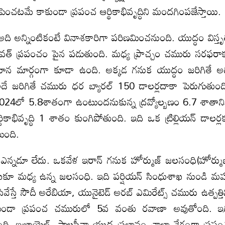
ెంచటమే కాకుండా ప్రపంచ ఆర్థికాభివృద్ధిని మందగింపజేస్తాయి.
అది అన్నింటికంటే వినాశకారిగా పరిణమించనుంది. యుద్ధం విస్తృ
ావత్‌ ప్రపంచం పైన పడుతుంది. మధ్య ప్రాచ్చం చమురు సరఫరా
ాయాన మార్గంగా కూడా ఉంది. అక్కడ గనుక యుద్ధం జరిగితే అ
ి. అదే జరిగితే చమురు ధర బ్యారల్‌ 150 డాలర్లదాకా పెరుగుతుంద
2024లో 5.8శాతంగా ఉంటుందనుకున్న ద్రవ్యోల్బణం 6.7 శాతాని
భివృద్ధి 1 శాతం కుంగిపోతుంది. ఇది ఒక ట్రిల్లియన్‌ డాలర్ల
ుంది.
 ఎన్నడూ లేదు. ఒకవేళ ఇరాన్‌ గనుక హోర్ముజ్‌ జలసంధి(హోర్ముజ
ాఖకూ మధ్య ఉన్న జలసంధి. ఇది పర్షియన్‌ సింధుశాఖ నుండి మ
వేస్తే సౌదీ అరేబియా, యునైటెడ్‌ అరబ్‌ ఎమిరేట్స్‌ చమురు ఉత్పత్తి
డా ప్రపంచ చమురులో 5వ వంతు రవాణా అవుతోంది. ఇద
ంది. ఇజ్రాయెల్‌, పాలస్తీనా యుద్ధ ప్రభావం చాలా వేగంగా ప్రప