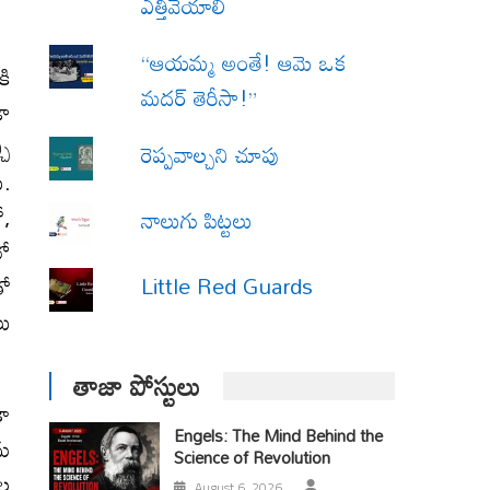
ఎత్తివేయాలి
“ఆయమ్మ అంతే! ఆమె ఒక
కి
మదర్ తెరీసా!”
డా
చి
రెప్పవాల్చని చూపు
ు.
ో,
నాలుగు పిట్టలు
లో
Little Red Guards
తో
లు
తాజా పోస్టులు
కా
Engels: The Mind Behind the
ను
Science of Revolution
ీల
August 6, 2026