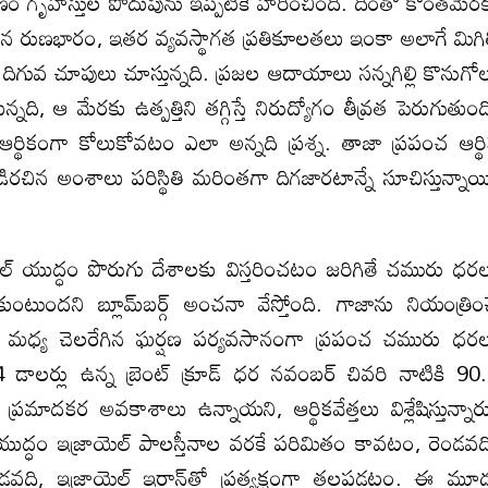
ోల్బణం గృహస్తుల పొదుపును ఇప్పటికే హరించింది. దీంతో కొంతమేర
పెరిగిన రుణభారం, ఇతర వ్యవస్థాగత ప్రతికూలతలు ఇంకా అలాగే మిగి
ిగువ చూపులు చూస్తున్నది. ప్రజల ఆదాయాలు సన్నగిల్లి కొనుగో
తున్నది, ఆ మేరకు ఉత్పత్తిని తగ్గిస్తే నిరుద్యోగం తీవ్రత పెరుగుతుంద
ు ఆర్థికంగా కోలుకోవటం ఎలా అన్నది ప్రశ్న. తాజా ప్రపంచ ఆర్థ
ెల్లడిరచిన అంశాలు పరిస్థితి మరింతగా దిగజారటాన్నే సూచిస్తున్నాయ
ాయెల్‌ యుద్ధం పొరుగు దేశాలకు విస్తరించటం జరిగితే చమురు ధర
కుంటుందని బ్లూమ్‌బర్గ్‌ అంచనా వేస్తోంది. గాజాను నియంత్రిం
ళాల మధ్య చెలరేగిన ఘర్షణ పర్యవసానంగా ప్రపంచ చమురు ధర
 డాలర్లు ఉన్న బ్రెంట్‌ క్రూడ్‌ ధర నవంబర్‌ చివరి నాటికి 90
ప్రమాదకర అవకాశాలు ఉన్నాయని, ఆర్థికవేత్తలు విశ్లేషిస్తున్నార
ద్ధం ఇజ్రాయెల్‌ పాలస్తీనాల వరకే పరిమితం కావటం, రెండవద
ూడవది, ఇజ్రాయెల్‌ ఇరాన్‌తో ప్రత్యక్షంగా తలపడటం. ఈ మూ