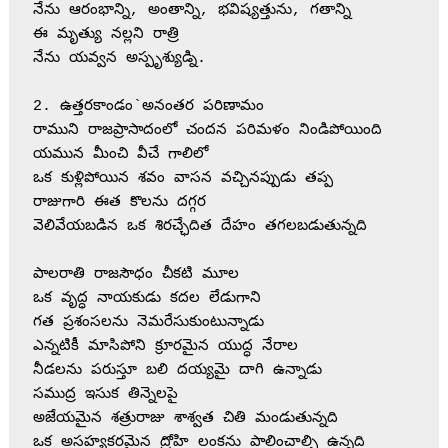
నేను ఆరంభాన్ని, అంతాన్ని, భవిష్యత్తును, గతాన్ని

ఈ మృత్యు నల్లని రాత్రి

నేను యవ్వన అస్పృశ్యుడ్ని.

2. ఉత్తరకాండం`అనంతర పరిణామం

రాముని రాజప్రాసాదంలో చందన పరిమళం నిండిపోయింది

యమున మీంచి వీచే గాలిలో

ఒక కుళ్లిపోయిన శవం వాసన వచ్చినప్పుడు తప్ప

రాజుగారి ఈత కొలను దగ్గర

వెలివేయబడిన ఒక శిరచ్ఛేదిత దేహం తగలబడుతున్నది

పాలరాతి రాజసౌధం చీకటి మూల

ఒక వృద్ధ నాయకుడు కదల లేడుగాని

గత ప్రశంసలను నెమరేసుకుంటున్నాడు

ఎన్నటికీ మాసిపోని క్రూరమైన యుద్ధ నేరాల

నీడలను పరుస్తూ బలి దయ్యమై దాగి ఉన్నాడు

సముద్ర ఇసుక తిన్నెలపై 

అజేయమైన శత్రురాజు శాశ్వత చితి మండుతున్నది

ఒక అసహ్యకరమైన ద్రోహి లంకను పాలించాల్సి ఉన్నది
