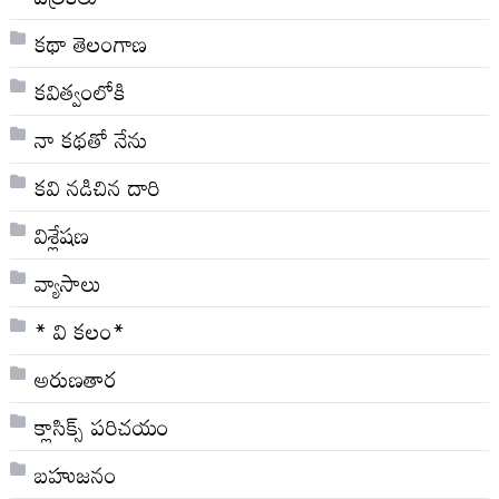
కథా తెలంగాణ
కవిత్వంలోకి
నా క‌థ‌తో నేను
కవి నడిచిన దారి
విశ్లేషణ
వ్యాసాలు
* వి క‌లం*
అరుణతార
క్లాసిక్స్ ప‌రిచ‌యం
బహుజనం