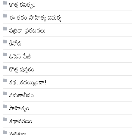
కొత్త కవిత్వం
ఈ తరం సాహిత్య విమర్శ
పత్రికా ప్రకటనలు
కీనోట్
ఓపెన్ పేజీ
కొత్త పుస్తకం
కథ..కథయ్యిందా!
సమకాలీనం
సాహిత్యం
కథావరణం
పత్రికలు