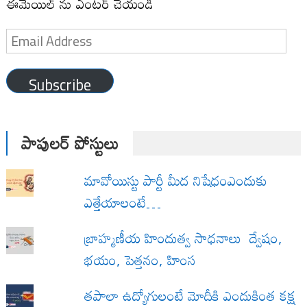
ఈమెయిల్ ను ఎంటర్ చేయండి
Email
Address
Subscribe
పాపులర్ పోస్టులు
మావోయిస్టు పార్టీ మీద నిషేధంఎందుకు
ఎత్తేయాలంటే…
బ్రాహ్మణీయ హిందుత్వ సాధనాలు ద్వేషం,
భయం, పెత్తనం, హింస
త‌పాలా ఉద్యోగులంటే మోదీకి ఎందుకింత కక్ష