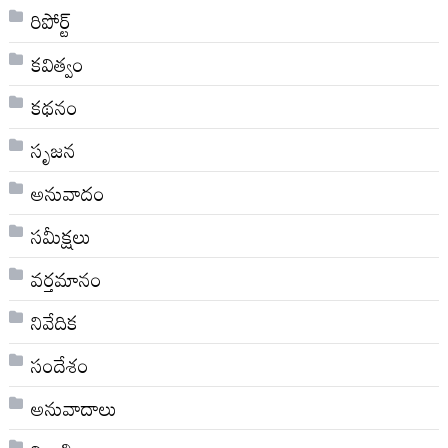
రిపోర్ట్
కవిత్వం
కథనం
సృజన
అనువాదం
సమీక్షలు
వర్తమానం
నివేదిక
సందేశం
అనువాదాలు