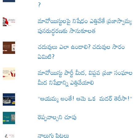
?
మావోయిస్టులపై నిషేధం ఎత్తివేతే ప్రజాస్వామ్య
పునరుద్ధరణకు సానుకూలత
చదువులు ఎలా ఉండాలి? చదువుల సారం
ఏమిటి?
మావోయిస్టు పార్టీ మీద, విప్లవ ప్రజా సంఘాల
మీద నిషేధాన్ని ఎత్తివేయాలి
“ఆయమ్మ అంతే! ఆమె ఒక మదర్ తెరీసా!”
రెప్పవాల్చని చూపు
నాలుగు పిట్టలు