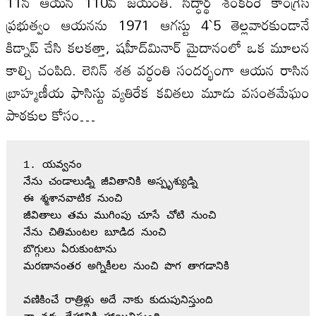
11న ఆయన 110వ జయంతి. సిద్ధార్థ శంకర్‌రే కాంగ్రెస్‌
ప్రభుత్వం ఆయనను 1971 ఆగస్టు 4`5 తెల్లవారకుండానే
కిడ్నాప్‌ చేసి కలకత్తా, షహీద్‌మినార్‌ మైదానంలో ఒక మూలన
కాల్చి చంపిది. లెనిన్‌ శత వర్ధంతి సందర్భంగా ఆయన రాసిన
బ్రాహ్మణీయ ఫాసిస్టు వ్యతిరేక కవితలు మూడు వసంతమేఘం
పాఠకుల కోసం…
1. యవ్వనం

నేను చండాలుడ్ని జీవితానికి అస్పృశ్యుడ్ని

ఈ శ్మశానవాటిక నుంచి

జీవితాలు తమ ముగింపు చూసే చోటి నుంచి

నేను చితిమంటల బూడిద నుంచి

బొగ్గులు ఏరుకుంటాను

మరణానంతర అగ్నికీలల నుంచి పొగ తాగడానికి

వణికించే రాత్రిళ్లు అదే నాకు కుదుపునిస్తుంది
