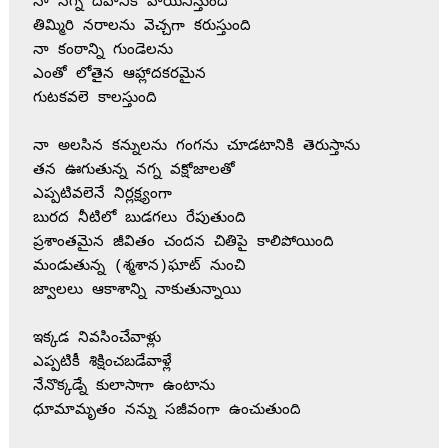
నా నగ్న దేహానికి హాయినిస్తుంది

తిమ్మిరి నరాలను వెచ్చగా కరుస్తుంది

నా కంఠాన్ని గుండెలను 

ఎంతో లోతైన ఆహ్లాదకరమైన

గుటకవలె కాలస్తుంది

నా అలసిన కన్నులను గంగను చూడటానికి తెరుస్తాను

తన ఊగుతున్న నగ్న వక్షోజాలతో

ఎప్పటివలెనే నిర్లక్ష్యంగా

బురద నీటిలో బుడగలు రేపుతుంది

ప్రశాంతమైన జీవితం చందన చితిపై కాలిపోయింది

మండుతున్న (శ్మశాన)ఘాట్‌ నుంచి

జ్వాలలు ఆకాశాన్ని నాకుతున్నాయి

ఇక్కడ నివసించేవాళ్లు

ఎప్పటికీ శిక్షించబడేవాళ్లే

నేనొక్కడ్నే కులాసాగా ఉంటాను

ధూమామృతం నన్ను సజీవంగా ఉంచుతుంది
