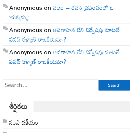
Anonymous
on
చలం – రచన ప్రపంచంలో ఓ
‘చుక్కమ్మ’
Anonymous
on
అవగాహన లేని విద్వేషపు మాటలే
పవన్ కళ్యాణ్ రాజకీయమా?
Anonymous
on
అవగాహన లేని విద్వేషపు మాటలే
పవన్ కళ్యాణ్ రాజకీయమా?
Search
for:
శీర్షికలు
సంపాదకీయం