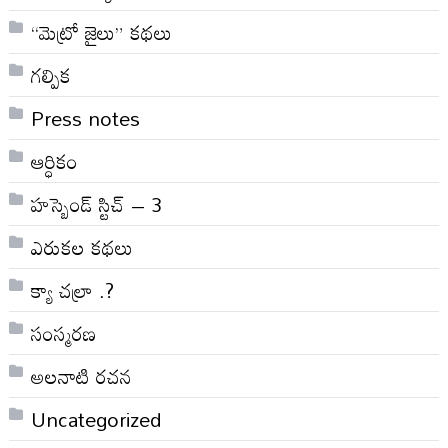
“మెట్రో జైలు” కథలు
గల్పిక
Press notes
ఆర్ధికం
హస్బెండ్ స్టిచ్ – 3
ఎరుకల కథలు
క్యా చల్రా .?
సంస్మరణ
అలనాటి రచన
Uncategorized