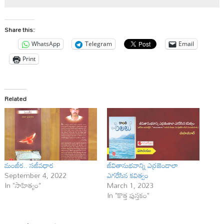
Share this:
WhatsApp
Telegram
Email
Print
Related
మంజీర.. స‌జీవధార
జీవితానుభవాన్ని ఎర్రజెండాలా
September 4, 2022
ఎగరేసిన కవిత్వం
In "సాహిత్యం"
March 1, 2023
In "కొత్త పుస్తకం"