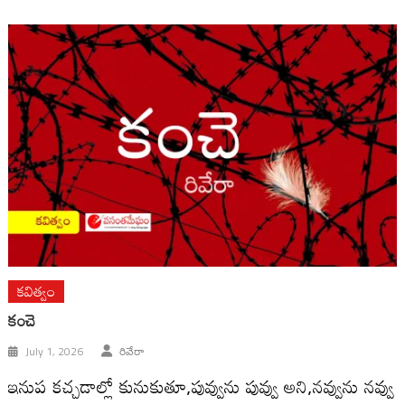
కవిత్వం
కంచె
July 1, 2026
రివేరా
ఇనుప కచ్చడాల్లో కునుకుతూ,పువ్వును పువ్వు అని,నవ్వును నవ్వు