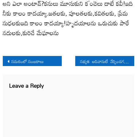
అని ఎలా అంటావ్?కనులు మూసుకుని కౕంచెలు దాటే కవీ!ఇది
నీకు కాలం కాదయ్యా.జతలకు, పూలతలకు,కవితలకు, ప్రేమ
సుధలకుఇది కాలం కాదయ్యా!హృదయాలను ఒరుచుకు పారే
నదులకు,కురిచే మేఘాలను
Post
సమరంలో సంబరాలు
సభ్యత ఆదివాసులే నేర్పించగలరు
navigation
Leave a Reply