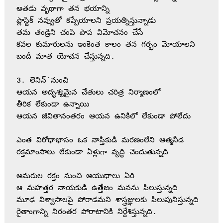
అతడు వృథాగా తన భయాన్ని

ప్లాస్టిక్‌ నవ్వుతో కప్పేయాలని ప్రయత్నిస్తున్నాడు

తమ తండ్రిని చంపి పాప విమోచనం చేసే

కవల కుమారులను ఇంకెంత కాలం తన గర్భం మోయాలని

బందీ మాత యోచన చేస్తున్నది.

3. లెనిన్‌`నుంచి

ఆయన అదృశ్యమైన చేతులు చరిత్ర నిర్మాణంలో

తీరిక లేకుండా ఉన్నాయి

ఆయన జీవితానంతరం ఆయన ఉనికిలో లేకుండా పోలేదు

ఎంత విరోధాభాసం ఒక నాస్తికుడి మరణంలేని ఆత్మనీడ

రక్తమాంసాలు లేకుండా ఏళ్లుగా వృద్ధి చెందుతున్నది

అమరుల రక్తం నుంచి ఆయుధాలు ఏరి

ఆ మహత్తర నాయకుడి ఉత్తేజం మనను పిలుస్తున్నది

మూఢ విశ్వాసాలపై పోరాడమని శాస్త్రజ్ఞులకు పిలుపునిస్తున్నది
