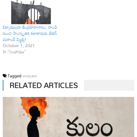
బిర్సాముండా కేంద్రకారాగారం, రాంచీ
నుంచి సాంస్కృతిక కళాకారుడు జీతన్‌
మరాండీ విజ్ఞప్తి!
October 1, 2021
In "సంభాషణ"
Tagged
virasam
RELATED ARTICLES