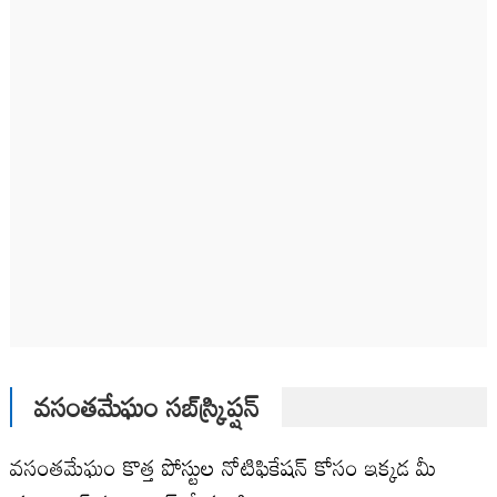
వసంతమేఘం సబ్‌స్క్రిప్షన్
వసంతమేఘం కొత్త పోస్టుల నోటిఫికేషన్ కోసం ఇక్కడ మీ