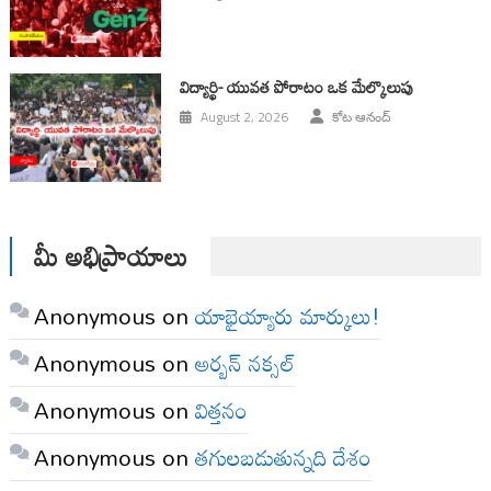
విద్యార్థి- యువత పోరాటం ఒక మేల్కొలుపు
August 2, 2026
కోట ఆనంద్
మీ అభిప్రాయాలు
Anonymous
on
యాభైయ్యారు మార్కులు!
Anonymous
on
అర్బన్ నక్సల్
Anonymous
on
విత్తనం
Anonymous
on
తగులబడుతున్నది దేశం