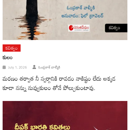
కవిత్వం
కులం
July 1, 2026
ఓంప్రకాశ్ వాల్మీకి
మరణం తర్వాత నీ స్వర్గానికి రావడం నాకిష్టం లేదు అక్కడ
కూడా నన్ను నువ్వుకులం తోనే పోల్చుకుంటావు.