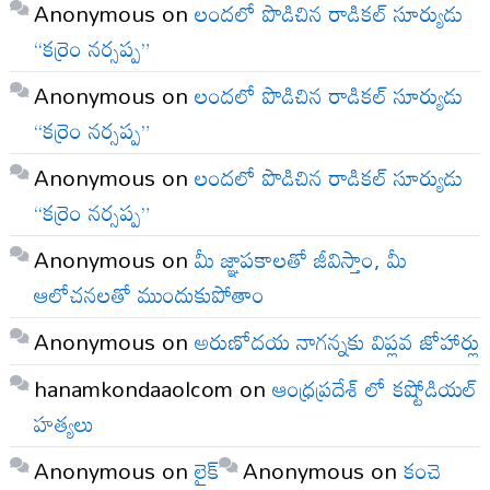
Anonymous
on
లందలో పొడిచిన రాడికల్ సూర్యుడు
“కర్రెం నర్సప్ప”
Anonymous
on
లందలో పొడిచిన రాడికల్ సూర్యుడు
“కర్రెం నర్సప్ప”
Anonymous
on
లందలో పొడిచిన రాడికల్ సూర్యుడు
“కర్రెం నర్సప్ప”
Anonymous
on
మీ జ్ఞాపకాలతో జీవిస్తాం, మీ
ఆలోచనలతో ముందుకుపోతాం
Anonymous
on
అరుణోదయ నాగన్నకు విప్లవ జోహార్లు
hanamkondaaolcom
on
ఆంధ్రప్రదేశ్ లో కష్టోడియల్
హత్యలు
Anonymous
on
లైక్
Anonymous
on
కంచె