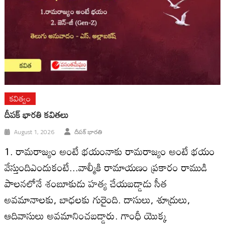
కవిత్వం
దీపక్ భారతి కవితలు
August 1, 2026
దీపక్ భారతి
1. రామరాజ్యం అంటే భయంనాకు రామరాజ్యం అంటే భయం
వేస్తుందిఎందుకంటే...వాల్మీకి రామాయణం ప్రకారం రాముడి
పాలనలోనే శంబూకుడు హత్య చేయబడ్డాడు సీత
అవమానాలకు, బాధలకు గురైంది. దాసులు, శూద్రులు,
ఆదివాసులు అవమానించబడ్డారు. గాంధీ యొక్క