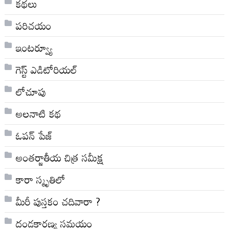
కథలు
పరిచయం
ఇంటర్వ్యూ
గెస్ట్ ఎడిటోరియల్
లోచూపు
అల‌నాటి క‌థ‌
ఓపన్ పేజ్
అంతర్జాతీయ చిత్ర సమీక్ష
కారా స్మృతిలో
మీరీ పుస్తకం చదివారా ?
దండకారణ్య సమయం