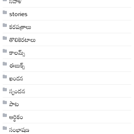
నివాళి
stories
కరపత్రాలు
తొలికెరటాలు
కాలమ్స్
ఈబుక్స్
ఖండన
స్పందన
పాట
ఆర్థికం
సంభాషణ