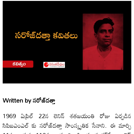
Written by
సరోజ్‌దత్తా
1969 ఏప్రిల్‌ 22న లెనిన్‌ శతజయంతి రోజు ఏర్పడిన
సిపిఐఎంఎల్‌ కు సరోజ్‌దత్తా సాంస్కృతిక సేనాని. ఈ మార్చి