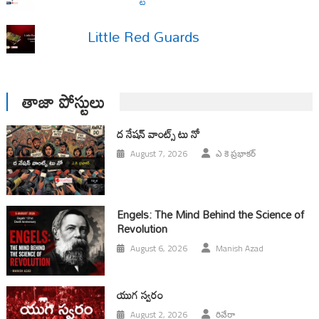
Little Red Guards
తాజా పోస్టులు
ద నేషన్ వాంట్స్ టు నో
August 7, 2026
ఎ కె ప్రభాకర్
Engels: The Mind Behind the Science of
Revolution
August 6, 2026
Manish Azad
యుగ స్వ‌రం
August 2, 2026
రివేరా