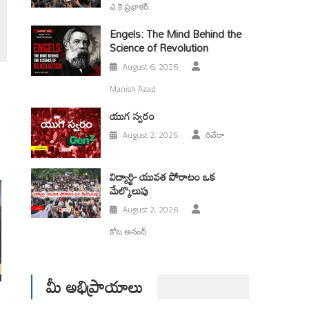
ఎ కె ప్రభాకర్
Engels: The Mind Behind the
Science of Revolution
August 6, 2026
Manish Azad
యుగ స్వ‌రం
August 2, 2026
రివేరా
విద్యార్థి- యువత పోరాటం ఒక
మేల్కొలుపు
August 2, 2026
కోట ఆనంద్
మీ అభిప్రాయాలు