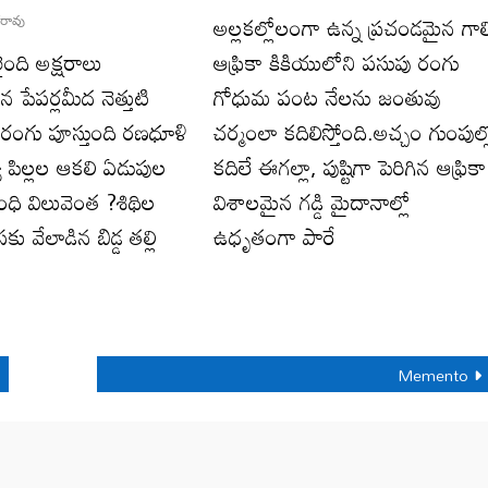
అల్లకల్లోలంగా ఉన్న ప్రచండమైన గాల
రరావు
ంది అక్షరాలు
ఆఫ్రికా కికియులోని పసుపు రంగు
ిన పేపర్లమీద నెత్తుటి
గోధుమ పంట నేలను జంతువు
ంగు పూస్తుంది రణధూళి
చర్మంలా కదిలిస్తోంది.అచ్చం గుంపుల్ల
 పిల్లల ఆకలి ఏడుపుల
కదిలే ఈగల్లా, పుష్టిగా పెరిగిన ఆఫ్రికా
ధి విలువెంత ?శిథిల
విశాలమైన గడ్డి మైదానాల్లో
 వేలాడిన బిడ్డ తల్లి
ఉధృతంగా పారే
Memento