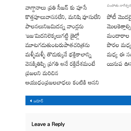
వాగ్దానాలు ప్రతి సీజన్ కు పూసే
పంపోతు నాగేశ్వ
కొత్తపూలువాసనలేని, మనిషి వూసులేని
పోటీ మొదలై
పాలనలునిజమిదన్న వాండ్లను
మొలకెత్తాల్స
‘ఇజ’మిదనిలెక్కలుగట్టి జైల్లో
మందారాల ర
మూటగడుతుంటరుపాతచరిత్రను
పొరల మధ్య
మళ్ళీమళ్ళీ తొడుక్కునే భక్తికాలాన్ని
మధ్య ఈ సం
వెనక్కితిప్పి ప్రగతి అనే రక్తిదేశమంటే
యినుప ఊసకు
ప్రజలని మరిచిన
ఆయుధంప్రజలబాధలు కంటికి ఆనని
Post
జరూర్
navigation
Leave a Reply