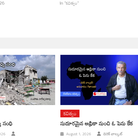
26
In "కవిత్వం"
కవిత్వం
య సంధి
సుదూరమైన ఆఫ్రికా నుంచి ఓ పెను కేక
026
August 1, 2026
డెరెక్ వాల్కట్