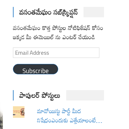
వసంతమేఘం సబ్‌స్క్రిప్షన్
వసంతమేఘం కొత్త పోస్టుల నోటిఫికేషన్ కోసం
ఇక్కడ మీ ఈమెయిల్ ను ఎంటర్ చేయండి
Email
Address
Subscribe
పాపులర్ పోస్టులు
మావోయిస్టు పార్టీ మీద
నిషేధంఎందుకు ఎత్తేయాలంటే…