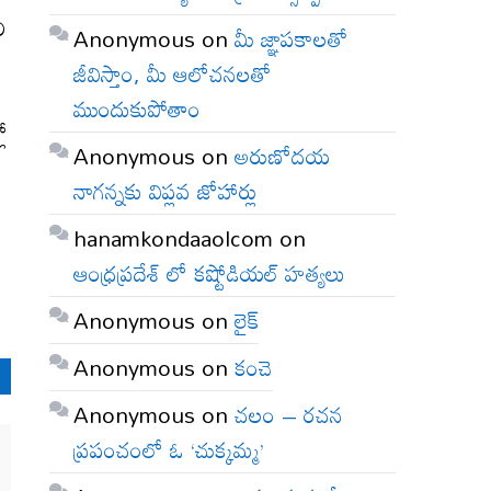
ి
Anonymous
on
మీ జ్ఞాపకాలతో
జీవిస్తాం, మీ ఆలోచనలతో
ముందుకుపోతాం
ో
Anonymous
on
అరుణోదయ
నాగన్నకు విప్లవ జోహార్లు
hanamkondaaolcom
on
ఆంధ్రప్రదేశ్ లో కష్టోడియల్ హత్యలు
Anonymous
on
లైక్
Anonymous
on
కంచె
Anonymous
on
చలం – రచన
ప్రపంచంలో ఓ ‘చుక్కమ్మ’