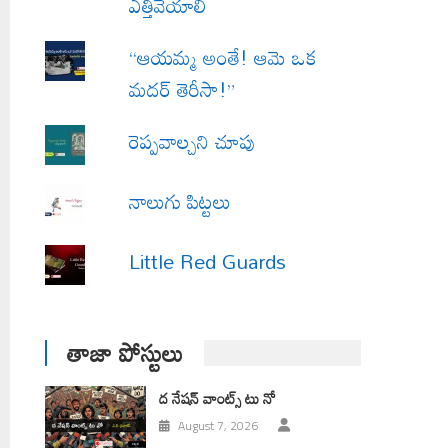
ఎత్తివేయాలి
“ఆయమ్మ అంతే! ఆమె ఒక
మదర్ తెరీసా!”
రెప్పవాల్చని చూపు
నాలుగు పిట్టలు
Little Red Guards
తాజా పోస్టులు
ద నేషన్ వాంట్స్ టు నో
August 7, 2026