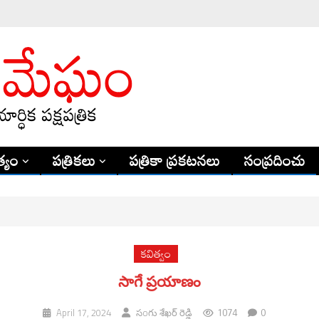
్యం
పత్రికలు
పత్రికా ప్రకటనలు
సంప్రదించు
కవిత్వం
సాగే ప్రయాణం
1074
0
April 17, 2024
సoగు శేఖర్ రెడ్డి