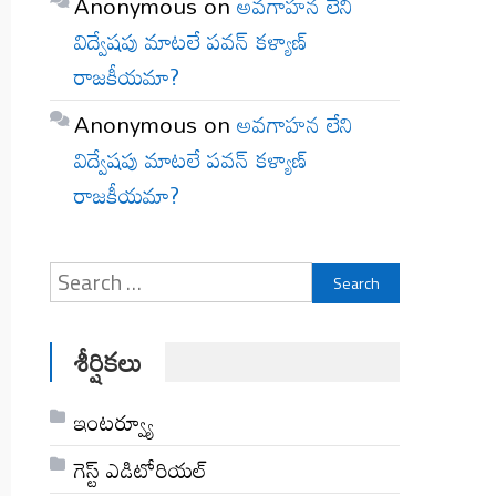
Anonymous
on
అవగాహన లేని
విద్వేషపు మాటలే పవన్ కళ్యాణ్
రాజకీయమా?
Anonymous
on
అవగాహన లేని
విద్వేషపు మాటలే పవన్ కళ్యాణ్
రాజకీయమా?
Search
for:
శీర్షికలు
ఇంటర్వ్యూ
గెస్ట్ ఎడిటోరియల్