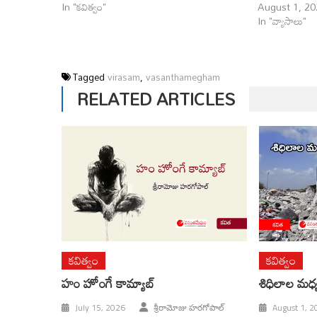
In "కవిత్వం"
August 1, 20
In "వ్యాసాలు"
Tagged
virasam
,
vasanthamegham
RELATED ARTICLES
కవిత్వం
కవిత్వం
హం హోంగే కామ్యాబ్
శిధిలాల మధ్
July 15, 2026
శ్రీరామోజు హరగోపాల్
August 1, 2