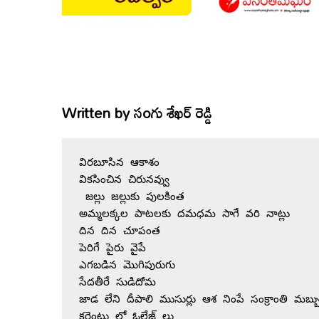
Written by
సoగు శేఖర్ రెడ్డి
విరబూసిన ఆకాశం
వికసించిన చిరునవ్వు
 జల్లు జల్లుకు పులకింత
అమ్మలక్కల పాటలకు దమధమ సాగే వరి నాట్లు 
దిన దిన చూపంత
పెరిగే పైరు వైపే         
ఎగబడిన మొగిపురుగు
సేదతీరే సుడిదోమ
జాడ లేని దీపాలి ముసుర్లు ఆశ నింపే సంక్రాంతి మబ్బ
కరెంటు లో ఓల్టేజ్ లు 