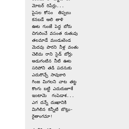
మోటర్ రిపేర్లు...
పైసల కోసం  తిప్పలు
కనబడే ఆలి తాళి
ఊట గుంజే పెద్ద బోరు
చిగురించే వసంత రుతువు
తలమాడే మండుటెండ
మెదవు పారని నీళ్ల వంతు
చెలిమ రాని సైడ్ బోర్లు
అడుగంటిన నీటి ఊట
సరిపోని తడి పదనుకు 
ఎదురొచ్చే సావుకారి 
గింజ మిగలని చాట తట్ట
కొంగు బట్టి ఎదురుజూశే
ఇoటామె  గంపెడాశ...
ఎగ దన్నే దుఃఖానికి
మిగిలిన కన్నీటి బొట్లు-
రైతాంగమా!