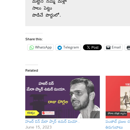
మట్టిని నమ్మి మళ్లా  
సాలు పెట్టు
పొడిచే పొద్దులో.
Share this:
WhatsApp
Telegram
Email
Related
హజర్ దిన్ మేరా ప్యార్ ఉమర్ మియా..
పంజాబ్ ప్రజల చర
June 15, 2023
తిరుగుబాటు