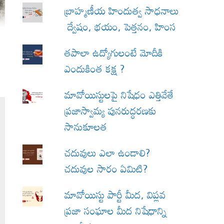
బ్రాహ్మణీయ హిందుత్వ సాధనాలు
ద్వేషం, భయం, పెత్తనం, హింస
త‌పాలా ఉద్యోగులంటే మోదీకి
ఎందుకింత కక్ష ?
మావోయిస్టులపై నిషేధం ఎత్తివేతే
ప్రజాస్వామ్య పునరుద్ధరణకు
సానుకూలత
చదువులు ఎలా ఉండాలి?
చదువుల సారం ఏమిటి?
మావోయిస్టు పార్టీ మీద, విప్లవ
ప్రజా సంఘాల మీద నిషేధాన్ని