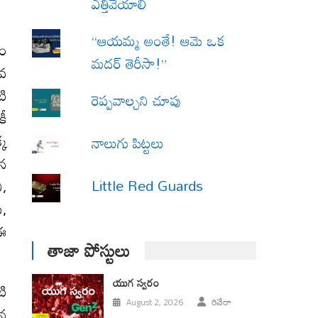
ఎత్తివేయాలి
“ఆయమ్మ అంతే! ఆమె ఒక
ణం
మదర్ తెరీసా!”
నవ
టి
రెప్పవాల్చని చూపు
కీ
్క
నాలుగు పిట్టలు
యన
Little Red Guards
ి,
ు,
 ఈ
తాజా పోస్టులు
యుగ స్వ‌రం
టి
August 2, 2026
రివేరా
ిన