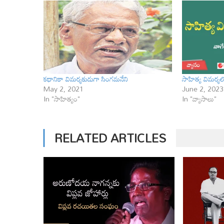
కథానికా విమర్శకుడుగా సింగమనేని
సాహిత్య విమర్శల
May 2, 2021
June 2, 2023
In "సాహిత్యం"
In "వ్యాసాలు"
RELATED ARTICLES