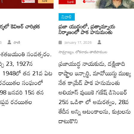
నివాళి
్శలో కెవిఆర్ చారిత్రక
ప్ర‌జా యుద్ధంలో, ప్ర‌త్యామ్నాయ
నిర్మాణంలో పాక హ‌నుమంతు
6
పాణి
January 17, 2026
ర్ శతజయంతి సంవత్సరం.
సామ్రాజ్యం, లోకనాథం తాటిపాముల
్చి 23, 1927న
ప్రజాయుద్ధ నాయకుడు, దక్షిణాది
రు. 1948లో తన 21వ ఏట
రాష్ట్రాల ఇన్చార్జి, మావోయిస్టు ముఖ్య
 రచయితల సంఘంలో
నేత కామ్రేడ్ పాక హనుమంతు
1998 జనవరి 15న తన
అలియాస్ వుయికె గణేష్ డిసెంబర్
ిప్లవ రచయితల
25న ఒడిశా లో అమరత్వం, 28వ
తేదీన అన్ని ఆటంకాలను, కుట్రలను
దాటుకొని