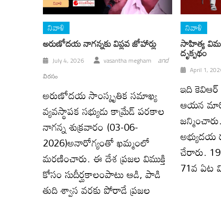
నివాళి
నివాళి
అరుణోదయ నాగన్నకు విప్లవ జోహార్లు
సాహిత్య విమర
దృక్పథం
and
July 4, 2026
vasantha megham
April 1, 202
విరసం
ఇది కెవిఆ
అరుణోదయ సాంస్కృతిక సమాఖ్య
ఆయ‌న మార
వ్యవస్థాపక సభ్యుడు కామ్రేడ్ పరకాల
జన్మించా
నాగన్న శుక్ర‌వారం (03-06-
అభ్యుదయ
2026)అనారోగ్యంతో ఖమ్మంలో
చేరారు. 
మ‌ర‌ణించారు. ఈ దేశ ప్ర‌జ‌ల విముక్తి
71వ ఏట వ
కోసం సుదీర్ఘ‌కాలంపాటు ఆడి, పాడి
తుది శ్వాస వ‌ర‌కు పోరాడే ప్ర‌జ‌ల