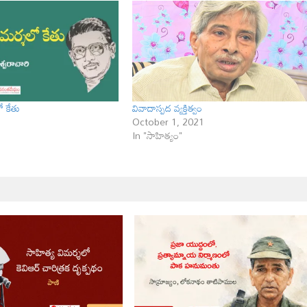
ో కేతు
వివాదాస్పద వ్యక్తిత్వం
October 1, 2021
In "సాహిత్యం"