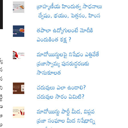
బ్రాహ్మణీయ హిందుత్వ సాధనాలు
ద్వేషం, భయం, పెత్తనం, హింస
త‌పాలా ఉద్యోగులంటే మోదీకి
ఎందుకింత కక్ష ?
మావోయిస్టులపై నిషేధం ఎత్తివేతే
్య
ప్రజాస్వామ్య పునరుద్ధరణకు
ైన
సానుకూలత
యన
చదువులు ఎలా ఉండాలి?
ని
చదువుల సారం ఏమిటి?
టి
షణ
మావోయిస్టు పార్టీ మీద, విప్లవ
 ఆ
ప్రజా సంఘాల మీద నిషేధాన్ని
ుల