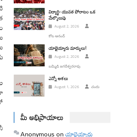
టి
విద్యార్థి- యువత పోరాటం ఒక
ంత
మేల్కొలుపు
మం
August 2, 2026
లు
కోట ఆనంద్
లు
యాభైయ్యారు మార్కులు!
డు
August 2, 2026
బమ్మిడి జగదీశ్వరరావు
ఎన్నో ఆశలు
ేల
August 1, 2026
చందు
గా
లో
మీ అభిప్రాయాలు
నీ
Anonymous
on
యాభైయ్యారు