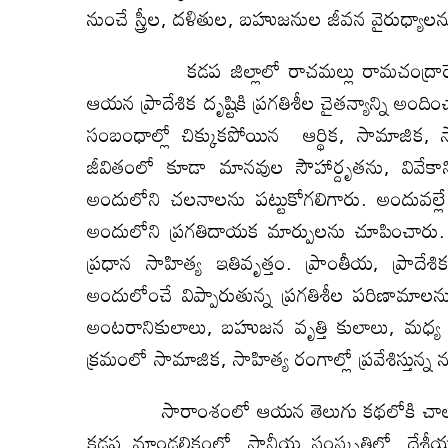
నుంచే స్త్రీల, దళితుల, బహుజనుల జీవన వైరుధ్యాలన
కడప జిల్లాలో రాచమల్లు రామచంద్రారెడ్డిలా
ఆయన ప్రాదేశిక దృష్టికి ప్రగతిశీల చైతన్యాన్న
సంబంధాల్లో చిక్కుకపోయిన ఆర్థిక, సామాజిక, స
జీవితంలో కూడా మానవుల సౌహార్దృతను, వివేకాన్ని 
అందులోని చలనాలను పట్టుకోగలిగారు. అందువల్లే ఆ
అందులోని ప్రగతిదాయక మార్పులను చూపించా
ప్రధాన సాహిత్య ఇతివృత్తం. ప్రాంతీయ, ప్రాదేశ
అందులోంచే విప్పారుతున్న ప్రగతిశీల పరిణామాలను
అంటరానికులాలు, బహుజన వృత్తి కులాలు, మధ్య
క్రమంలో సామాజిక, సాహిత్య రంగాల్లో ప్రవేశిస్త
సారాంశంలో ఆయన తెలుగు కథలోకి చాలా విస్త
కడప మాండలికంలో, స్థానీయ సంస్కృతిలో, దేశీయ