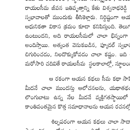
రాయలసీమ జీవన ఇతివృత్తాన్ని కేతు విశ్వనాథరెడ్డి 
స్వభావాలతో ముందుకు తీసికెళ్లారు. నిర్దిష్ట
ఆధునికతా వికాస క్రమం కూడా కనిపిస్తుంది. తెలు
ఉంటుందని, అది రాయలసీమలో చాలా భిన్నంగ
అందిస్తాయి. అత్యంత వెనుకబడిన, ఫ్యూడల్‌ స
చిగురించడం, నిలదొక్కుకోవడం చాలా కష్టం. ఇది చ
మరోసారి చదివితే రాయలసీమ స్థలకాలాల్లో, స్థూలంగ
ఆ రకంగా ఆయన కథలు సీమ కథా సాహిత్యాన్ని 
మీదనే చాలా ముందస్తు ఆలోచనలను, యథాతథంగ
లొంగుబాటు ఉన్న నేల మీదనే వ్యక్తిగతస్థాయిలో
కాంతివంతమైన కొత్త సమాధానాలను ఆయన రచనల్ల
శిల్పపరంగా ఆయన కథలు చాలా సాదాగా ఉంటా