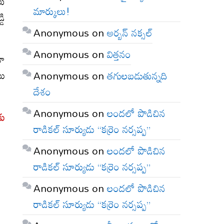
లు
మార్కులు!
డి
Anonymous
on
అర్బన్ నక్సల్
Anonymous
on
విత్తనం
శా
టు
Anonymous
on
తగులబడుతున్నది
దేశం
Anonymous
on
లందలో పొడిచిన
కు
రాడికల్ సూర్యుడు “కర్రెం నర్సప్ప”
Anonymous
on
లందలో పొడిచిన
రాడికల్ సూర్యుడు “కర్రెం నర్సప్ప”
Anonymous
on
లందలో పొడిచిన
రాడికల్ సూర్యుడు “కర్రెం నర్సప్ప”