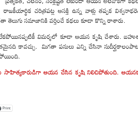
 ప్రత్యేకత, చలనం, సంక్లిష్టత లేకుండా ఆయన అలవోకగా కథ
కీయార్థిక చరిత్రపట్ల ఆసక్తి ఉన్న వాళ్లు తప్పక విశ్వనాథరెడ్
ెలుగు సమాజానికి వర్తించే కథలు కూడా కొన్ని రాశారు.
యినప్పటికీ విమర్శలో కూడా ఆయన కృషి చేశారు. బహు
ితమైనది కావచ్చు. మిగతా పనులు ఎన్ని చేసినా సుదీర్ఘకాలంపా
నిపోయింది.
ాహిత్యకారుడిగా ఆయన చేసిన కృషి నిలిచిపోతుంది. ఆయన
Print