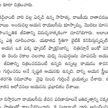
ు కూడా చిత్రించారు.
ంటి వారి వల్ల ఏర్పడి ఉన్న సాహిత్య, రాజకీయ వాతావర
ి అందించాయి. అందువల్ల ఆయన రాయలసీమ భూస్వామ్య, మొరటు మా
ాంస్కృతిక జీవితాన్ని విమర్శనాత్మకంగా చూడగలిగారు. అలాం
ఎత్తి చూపించారు. యథాతధ స్థితిగా బైటికి కనిపిస్తున్నప్పటి
యన ఒక పక్క ఫ్యూడల్‌ ఫ్యాక్షనిజాన్ని చిత్రిస్తూనే ఇంకో పక
రు. ఈ రెండు రకాల చలనాల మధ్య సంఘర్షణను చూపడమే ఆ
ిక జీవితాన్ని చిత్రించడమంటే ఉన్నది ఉన్నట్లు రాయడం కాదన
 గుర్తించడం అనే స్పష్టత ఆయనకు ఉన్నది. దాన్ని ఆయన స్త్రీల
 తరగతి సమూహాల వైపు నుంచి గుర్తించే ప్రయత్నం చేశారు.
ున్న నూతన ఆలోచనలు ఆయనను ప్రభావితం చేశాయి.
ారంగా రాయలసీమ జీవన పరిణామాలనే ఇతివృత్తాన్ని చక్క
 పాత్రలతో కాల్పనీకరించారు. కె సభాలాంటి వారు ఆరంభించ