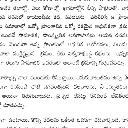
అనేక తలాల్లో, పలు కోణాల్లో, గ్రామాల్లోని భిన్న పాత్రలతో, వా
ంగా ఆయన రచనల్లో రాయలసీమ కథ, నవలలను పరిశీలిస్తే ఆ ప్రా
గు సమాజాల్లో ఒక్కో ప్రాంతానికి ఒక్కో రకమైన ఆధునికతా క్ర
ా ఉందనే సామాజిక, సాంస్కృతిక అవగాహనను ఆయన రచన
్వభావం మెండుగా ఉన్న ప్రాంతంలో ఆధునిక ఆలోచనలు, విలువ
ాలా సంక్లిష్టమైన క్రమం. కేతు విశ్వనాథరెడ్డి కథలను ఇప్పు
ా తెలుగు సామాజిక ఆవరణలో అలాంటి క్రమాన్ని గుర్తించవచ్చు.
చాలా ముందుకు తీసికెళ్లాయి. వెనుకుబాటుతనం ఉన్న న
ా కనిపించే చోటే వేగవంతమైన చలనాలను, సాంస్కృతికం
 అయినా తిరుగుబాటును, ప్రశ్నలే లేనట్టు కనిపించే జీవితం
ో చూడవచ్చు.
యి. కొన్ని కథలను ఒకింత ఓపికగా చదవాల్సిందే. కా