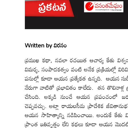
Written by
విరసం
ప్రముఖ కథా, నవలా రచయిత ఆచార్య కేతు విశ్వ
విమర్శ, సంపాదకత్వం వంటి అనేక ప్రక్రియల్లో విరి
పనుల్లో కూడా ఆయన ప్రత్యేకత ఉన్నది. ఆయన సుద
నేరుగా వాటితో ప్రభావితం కాలేదు. తన తొలినాళ
చేసింది. అక్కడి నుంచే ఆయన ప్రపంచంలో జ
చెప్పవచ్చు. అట్లా రాయలసీమ ప్రాదేశిక జీవితాను
ఆయన సాహిత్యాన్ని నడిపించాయి. అందుకే కేతు వి
ప్రాంత ఇతివృత్తం లేని కథలు కూడా ఆయన మొదటి