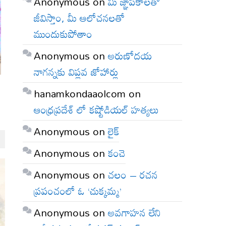
Anonymous
on
మీ జ్ఞాపకాలతో
జీవిస్తాం, మీ ఆలోచనలతో
ముందుకుపోతాం
Anonymous
on
అరుణోదయ
నాగన్నకు విప్లవ జోహార్లు
hanamkondaaolcom
on
ఆంధ్రప్రదేశ్ లో కష్టోడియల్ హత్యలు
Anonymous
on
లైక్
Anonymous
on
కంచె
Anonymous
on
చలం – రచన
ప్రపంచంలో ఓ ‘చుక్కమ్మ’
Anonymous
on
అవగాహన లేని