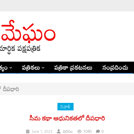
్యం
పత్రికలు
పత్రికా ప్రకటనలు
సంప్రదించు
 దీపధారి
నివాళి
సీమ కథా ఆధునికతలో దీపధారి
1040
0
June 1, 2023
విరసం