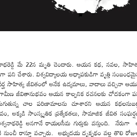
నాథరెడ్డి మే 22న మృతి చెందారు. ఆయన కథ, నవల, సాహిత
విగా పని చేశారు. విశ్వవిద్యాలయ అధ్యాపకుడిగా వృత్తి సంబంధమ
ీర్ఘ సాహిత్య జీవితంలో అనేక ఉద్యమాలు, వాదాలు వచ్చినా ఆ
్ల గ్రామీణ జీవితానుభవం ఆయన కాల్పనిక రచనలకు చోదకంగా ప
రుగుతున్న చాల పరిణామాలను చూశారని ఆయన కథలనుబట్
భవం, అక్కడి సాంస్కృతిక ప్రత్యేకతలు, సామాజిక జీవిత సంఘర్
శ్వనాథరెడ్డి అనగానే రాయలసీమ గుర్తుకు వస్తుంది. నేరుగా
 నుంచీ రాస్తూ వచ్చారు. అభ్యుదయ దృక్పథం వల్ల తొలి రోజ