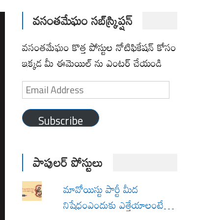
వసంతమేఘం సబ్‌స్క్రిప్షన్
వసంతమేఘం కొత్త పోస్టుల నోటిఫికేషన్ కోసం
ఇక్కడ మీ ఈమెయిల్ ను ఎంటర్ చేయండి
Email
Address
Subscribe
పాపులర్ పోస్టులు
మావోయిస్టు పార్టీ మీద
నిషేధంఎందుకు ఎత్తేయాలంటే…