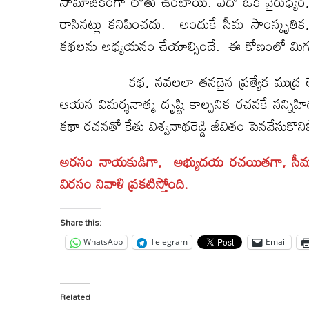
సామాజికంగా లోతు ఉంటాయి. ఏదో ఒక వైరుధ్యం,
రాసినట్లు కనిపించదు. అందుకే సీమ సాంస్కృతిక, రాజ
కథలను అధ్యయనం చేయాల్సిందే. ఈ కోణంలో మిగతా త
కథ, నవలలా తనదైన ప్రత్యేక ముద్ర లేకపో
ఆయన విమర్శనాత్మ దృష్టి కాల్పనిక రచనకే సన్నిహ
కథా రచనతో కేతు విశ్వనాథరెడ్డి జీవితం పెనవేసుకొ
అరసం నాయకుడిగా, అభ్యుదయ రచయితగా, సీమ స
విరసం నివాళి ప్రకటిస్తోంది.
Share this:
WhatsApp
Telegram
Email
Related