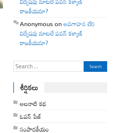
విద్వేషపు మాటలే పవన్ కళ్యాణ్
రాజకీయమా?
Anonymous
on
అవగాహన లేని
విద్వేషపు మాటలే పవన్ కళ్యాణ్
రాజకీయమా?
Search
for:
శీర్షికలు
అల‌నాటి క‌థ‌
ఓపన్ పేజ్
సంపాదకీయం